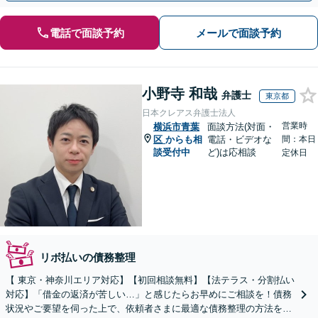
電話で面談予約
メールで面談予約
小野寺 和哉
弁護士
東京都
日本クレアス弁護士法人
営業時
横浜市青葉
面談方法(対面・
区
からも相
電話・ビデオな
間：本日
談受付中
ど)は応相談
定休日
リボ払いの債務整理
【 東京・神奈川エリア対応】【初回相談無料】【法テラス・分割払い
対応】「借金の返済が苦しい…」と感じたらお早めにご相談を！債務
状況やご要望を伺った上で、依頼者さまに最適な債務整理の方法をわ