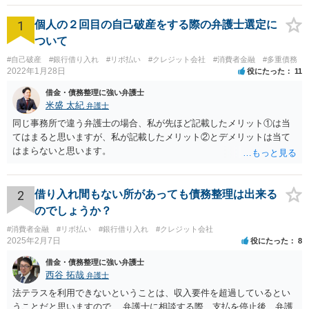
1
個人の２回目の自己破産をする際の弁護士選定に
ついて
#自己破産
#銀行借り入れ
#リボ払い
#クレジット会社
#消費者金融
#多重債務
2022年1月28日
役にたった
11
借金・債務整理に強い弁護士
米盛 太紀
弁護士
同じ事務所で違う弁護士の場合、私が先ほど記載したメリット①は当
てはまると思いますが、私が記載したメリット②とデメリットは当て
はまらないと思います。
2
借り入れ間もない所があっても債務整理は出来る
のでしょうか？
#消費者金融
#リボ払い
#銀行借り入れ
#クレジット会社
2025年2月7日
役にたった
8
借金・債務整理に強い弁護士
西谷 拓哉
弁護士
法テラスを利用できないということは、収入要件を超過しているとい
うことだと思いますので、 弁護士に相談する際、支払を停止後、弁護