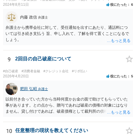
2024年8月11日
役にたった
6
内藤 政信
弁護士
弁護士から携帯会社に対して、受任通知を出すにあたり、通話料につ
いては引き続き支払う 旨、申し入れて、了解を得て置くことになるで
しょう。
9
2回目の自己破産について
#自己破産
#消費者金融
#クレジット会社
#リボ払い
2026年4月20日
役にたった
5
肥田 弘昭
弁護士
以前付き合っていた方から当時何度かお金の面で助けてもらっていた
事があります。との点から、贈与であれば破産の債権の対象にはなり
ません。貸し付けであれば、破産債権として裁判所の債権者一覧表に
あげる必要がある。10年前であれば、2回目と言っても認められるかと
思います。生活保護を受給後法テラスを利用する流れになるかと思い
ます。ご参考にしてください。
10
任意整理の現状を教えてください