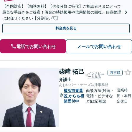
【全国対応】【相談無料】【借金分野に特化】ご相談者さまにとって
最良な手続きをご提案！借金の時効援用や信用情報の回復、任意整理
はお任せください【分割払い可】
料金表を見る
電話でお問い合わせ
メールでお問い合わせ
柴﨑 拓己
東京都
インタビュ
ーを見る
弁護士
あおいパートナーズ法律事務所
営業時
横浜市青葉
面談方法(対面・
区
からも相
電話・ビデオな
間：本日
談受付中
ど)は応相談
定休日