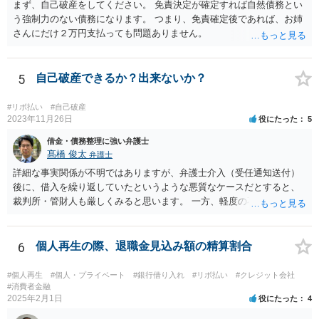
まず、自己破産をしてください。 免責決定が確定すれば自然債務とい
う強制力のない債務になります。 つまり、免責確定後であれば、お姉
さんにだけ２万円支払っても問題ありません。
5
自己破産できるか？出来ないか？
#リボ払い
#自己破産
2023年11月26日
役にたった
5
借金・債務整理に強い弁護士
髙橋 俊太
弁護士
詳細な事実関係が不明ではありますが、弁護士介入（受任通知送付）
後に、借入を繰り返していたというような悪質なケースだとすると、
裁判所・管財人も厳しくみると思います。 一方、軽度の不注意による
手違いや行き違いというくらいであれば、弁護士を通じて裁判所・管
財人に対して反省の姿勢を示せば、不許可という結果にはならないと
思われます。
6
個人再生の際、退職金見込み額の精算割合
#個人再生
#個人・プライベート
#銀行借り入れ
#リボ払い
#クレジット会社
#消費者金融
2025年2月1日
役にたった
4