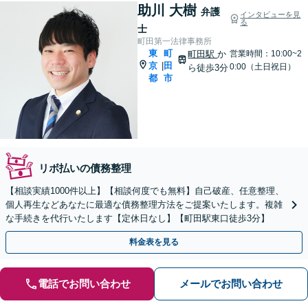
助川 大樹
弁護
インタビューを見
る
士
町田第一法律事務所
東
町
町田駅
か
営業時間：10:00~2
京
田
|
0:00（土日祝日）
ら徒歩3分
都
市
リボ払いの債務整理
【相談実績1000件以上】【相談何度でも無料】自己破産、任意整理、
個人再生などあなたに最適な債務整理方法をご提案いたします。複雑
な手続きを代行いたします【定休日なし】【町田駅東口徒歩3分】
料金表を見る
電話でお問い合わせ
メールでお問い合わせ