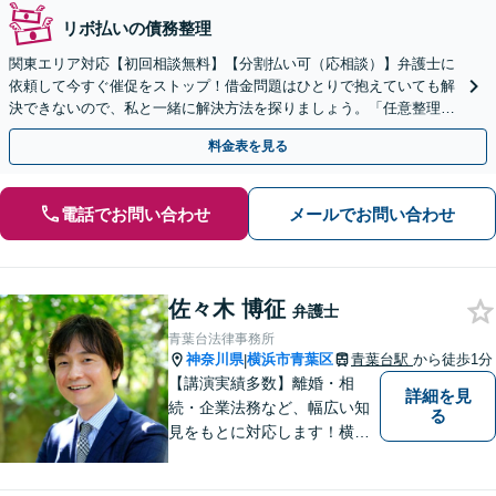
リボ払いの債務整理
関東エリア対応【初回相談無料】【分割払い可（応相談）】弁護士に
依頼して今すぐ催促をストップ！借金問題はひとりで抱えていても解
決できないので、私と一緒に解決方法を探りましょう。「任意整理は
お任せ／弁護士が代わりに交渉」【休日・夜間相談可】
料金表を見る
電話でお問い合わせ
メールでお問い合わせ
佐々木 博征
弁護士
青葉台法律事務所
神奈川県
横浜市青葉区
青葉台駅
から徒歩1分
|
【講演実績多数】離婚・相
詳細を見
続・企業法務など、幅広い知
る
見をもとに対応します！横
浜・川崎・町田等からもアク
セスが良い地域密着型の事務