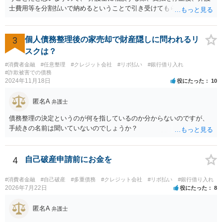
士費用等を分割払いで納めるということで引き受けてもらえないか確
認するとよいでしょう。 「借り入れ出来る限界」までの生活というの
は、負債が拡大するだけになるのでお勧めできませんが あとは、相談
者様のご判断になると思いますので、私からのアドバイスは一旦これ
3
個人債務整理後の家売却で財産隠しに問われるリ
で終わりとさせていただきます。
スクは？
#消費者金融
#任意整理
#クレジット会社
#リボ払い
#銀行借り入れ
#詐欺被害での債務
2024年11月18日
役にたった
10
匿名A
弁護士
債務整理の決定というのが何を指しているのか分からないのですが、
手続きの名前は聞いていないのでしょうか？
4
自己破産申請前にお金を
#消費者金融
#自己破産
#多重債務
#クレジット会社
#リボ払い
#銀行借り入れ
2026年7月22日
役にたった
8
匿名A
弁護士