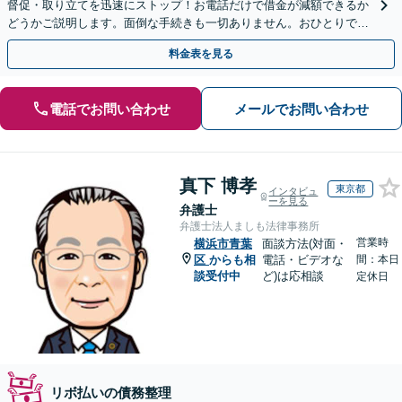
督促・取り立てを迅速にストップ！お電話だけで借金が減額できるか
どうかご説明します。面倒な手続きも一切ありません。おひとりで悩
まず、お気軽にご相談ください。【電話相談可】
料金表を見る
電話でお問い合わせ
メールでお問い合わせ
真下 博孝
東京都
インタビュ
ーを見る
弁護士
弁護士法人ましも法律事務所
営業時
横浜市青葉
面談方法(対面・
区
からも相
電話・ビデオな
間：本日
談受付中
ど)は応相談
定休日
リボ払いの債務整理