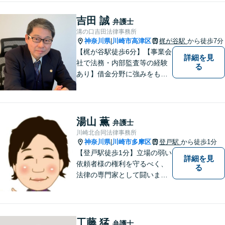
律事務所は生活の中で発生す
る身近な問題を相談いただく
吉田 誠
弁護士
場所です。お気軽にご相談く
溝の口吉田法律事務所
ださい。
神奈川県
川崎市高津区
梶が谷駅
から徒歩7分
|
【梶が谷駅徒歩6分】【事業会
詳細を見
社で法務・内部監査等の経験
る
あり】借金分野に強みをも
ち、幅広い分野に対応する弁
護士。敷居の低い法律事務所
を目指し、相談しやすい環境
作りに尽力しています。【初
湯山 薫
弁護士
回無料相談】【東京・神奈川
川崎北合同法律事務所
エリア】
神奈川県
川崎市多摩区
登戸駅
から徒歩1分
|
【登戸駅徒歩1分】立場の弱い
詳細を見
依頼者様の権利を守るべく、
る
法律の専門家として闘いま
す。日々研鑽を怠らず、依頼
者様との信頼関係が築けるよ
う努力しています。家事事
件・刑事事件・労働事件な
工藤 猛
弁護士