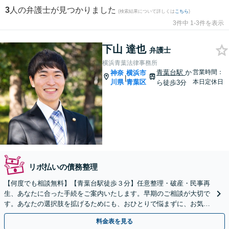
3
人の弁護士が見つかりました
(検索結果について詳しくは
こちら
)
3件中 1-3件を表示
下山 達也
弁護士
横浜青葉法律事務所
青葉台駅
か
営業時間：
神奈
横浜市
|
川県
青葉区
本日定休日
ら徒歩3分
リボ払いの債務整理
【何度でも相談無料】【青葉台駅徒歩３分】任意整理・破産・民事再
生、あなたに合った手続をご案内いたします。早期のご相談が大切で
す。あなたの選択肢を拡げるためにも、おひとりで悩まずに、お気軽
に弁護士を頼ってください。【夜間・土日相談可】
料金表を見る