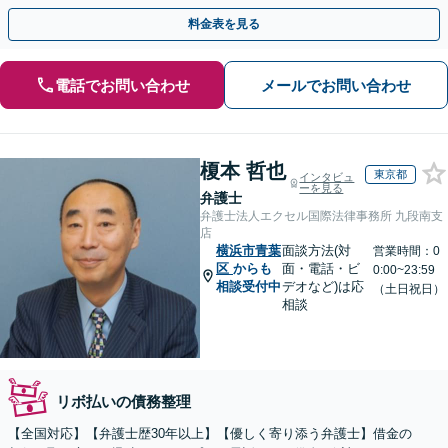
【初回相談無料】【全国対応可能】
料金表を見る
電話でお問い合わせ
メールでお問い合わせ
榎本 哲也
東京都
インタビュ
ーを見る
弁護士
弁護士法人エクセル国際法律事務所 九段南支
店
横浜市青葉
面談方法(対
営業時間：0
区
からも
面・電話・ビ
0:00~23:59
相談受付中
デオなど)は応
（土日祝日）
相談
リボ払いの債務整理
【全国対応】【弁護士歴30年以上】【優しく寄り添う弁護士】借金の