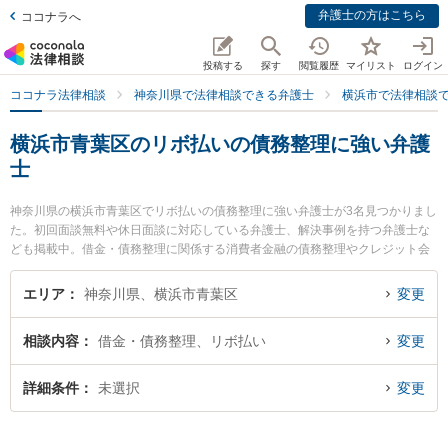
弁護士の方はこちら
ココナラへ
投稿する
探す
閲覧履歴
マイリスト
ログイン
ココナラ法律相談
神奈川県で法律相談できる弁護士
横浜市で法律相談
横浜市青葉区のリボ払いの債務整理に強い弁護
士
神奈川県の横浜市青葉区でリボ払いの債務整理に強い弁護士が3名見つかりまし
た。初回面談無料や休日面談に対応している弁護士、解決事例を持つ弁護士な
ども掲載中。借金・債務整理に関係する消費者金融の債務整理やクレジット会
社の債務整理、リボ払いの債務整理等の細かな分野での絞り込み検索もでき便
利です。特に横浜青葉法律事務所の下山 達也弁護士や青葉台法律事務所の佐々
エリア
神奈川県、横浜市青葉区
変更
木 博征弁護士、アスールたまプラ法律事務所の猪野 匡史弁護士のプロフィール
情報や弁護士費用、強みなどが注目されています。『横浜市青葉区で土日や夜
相談内容
借金・債務整理、リボ払い
変更
間に発生したリボ払いの債務整理のトラブルを今すぐに弁護士に相談したい』
『リボ払いの債務整理のトラブル解決の実績豊富な近くの弁護士を検索した
い』『初回相談無料でリボ払いの債務整理を法律相談できる横浜市青葉区内の
詳細条件
未選択
変更
弁護士に相談予約したい』などでお困りの相談者さんにおすすめです。