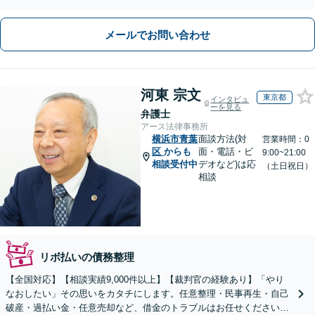
かりやすく親身にご提案いたします【夜間相談可】
メールでお問い合わせ
河東 宗文
東京都
インタビュ
ーを見る
弁護士
アース法律事務所
横浜市青葉
面談方法(対
営業時間：0
区
からも
面・電話・ビ
9:00~21:00
相談受付中
デオなど)は応
（土日祝日）
相談
リボ払いの債務整理
【全国対応】【相談実績9,000件以上】【裁判官の経験あり】「やり
なおしたい」その思いをカタチにします。任意整理・民事再生・自己
破産・過払い金・任意売却など、借金のトラブルはお任せください。