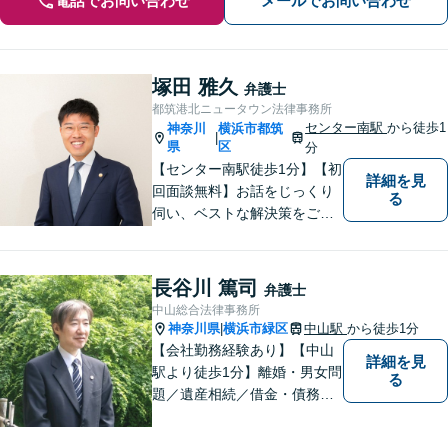
電話でお問い合わせ
メールでお問い合わせ
塚田 雅久
弁護士
都筑港北ニュータウン法律事務所
センター南駅
から徒歩1
神奈川
横浜市都筑
|
県
区
分
【センター南駅徒歩1分】【初
詳細を見
回面談無料】お話をじっくり
る
伺い、ベストな解決策をご一
緒に考えさせていただきま
す。【夜間／休日対応可能】
難解な用語は極力用いずに平
長谷川 篤司
弁護士
易かつ具体的な説明を心がけ
中山総合法律事務所
ていますので、まずは一度お
神奈川県
横浜市緑区
中山駅
から徒歩1分
|
気軽にご相談頂ければと思い
【会社勤務経験あり】【中山
詳細を見
ます。
駅より徒歩1分】離婚・男女問
る
題／遺産相続／借金・債務整
理／刑事事件。弁護士は特別
な人間ではありませんし、法