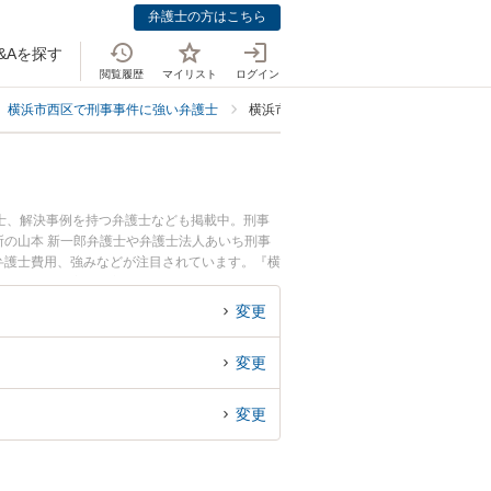
弁護士の方はこちら
&Aを探す
閲覧履歴
マイリスト
ログイン
横浜市西区で刑事事件に強い弁護士
横浜市西区で危険運転・あおり運転に強
士、解決事例を持つ弁護士なども掲載中。刑事
の山本 新一郎弁護士や弁護士法人あいち刑事
や弁護士費用、強みなどが注目されています。『横
ラブル解決の実績豊富な近くの弁護士を検索した
んにおすすめです。
変更
変更
変更