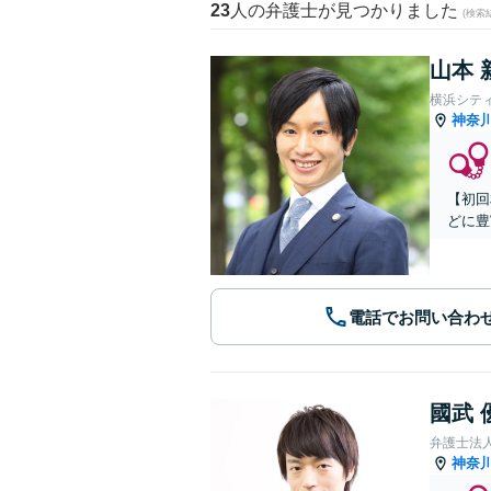
23
人の弁護士が見つかりました
(検索
山本 
横浜シテ
神奈
【初回
どに豊
電話でお問い合わ
國武 
弁護士法
神奈