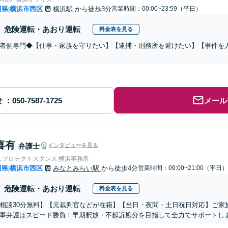
川県
横浜市西区
横浜駅
から徒歩3分
営業時間：00:00~23:59（平日）
|
危険運転・あおり運転
料金表を見る
者側専門◆【仕事・家族を守りたい】【逮捕・刑務所を避けたい】【事件を
せ
メール
喜有
弁護士
インタビューを見る
人プロテクトスタンス 横浜事務所
川県
横浜市西区
みなとみらい駅
から徒歩4分
営業時間：09:00~21:00（平日）
|
危険運転・あおり運転
料金表を見る
相談30分無料】【元裁判官などが在籍】【当日・夜間・土日祝日対応】ご家
事弁護はスピード勝負！早期釈放・不起訴処分を目指して全力でサポートし