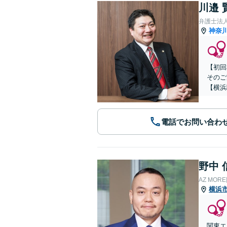
川邉 
弁護士法人
神奈
【初回
そのご
【横浜
電話でお問い合わ
野中 
AZ MO
横浜
関東エ