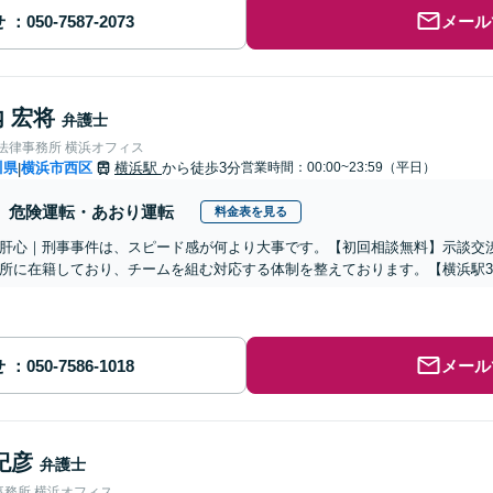
せ
メール
 宏将
弁護士
nse法律事務所 横浜オフィス
川県
横浜市西区
横浜駅
から徒歩3分
営業時間：00:00~23:59（平日）
|
危険運転・あおり運転
料金表を見る
肝心｜刑事事件は、スピード感が何より大事です。【初回相談無料】示談交渉
所に在籍しており、チームを組む対応する体制を整えております。【横浜駅
せ
メール
紀彦
弁護士
事務所 横浜オフィス