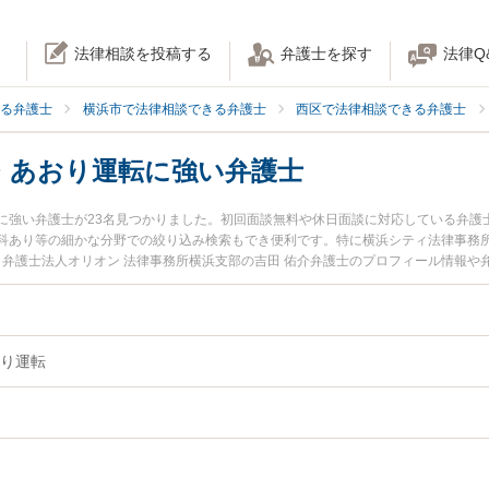
法律相談を投稿する
弁護士を探す
法律Q
る弁護士
横浜市で法律相談できる弁護士
西区で法律相談できる弁護士
・あおり運転に強い弁護士
に強い弁護士が23名見つかりました。初回面談無料や休日面談に対応している弁護
科あり等の細かな分野での絞り込み検索もでき便利です。特に横浜シティ法律事務所
、弁護士法人オリオン 法律事務所横浜支部の吉田 佑介弁護士のプロフィール情報
おり運転のトラブルを今すぐに弁護士に相談したい』『危険運転・あおり運転のト
法律相談できる横浜市西区内の弁護士に相談予約したい』などでお困りの相談者さ
り運転