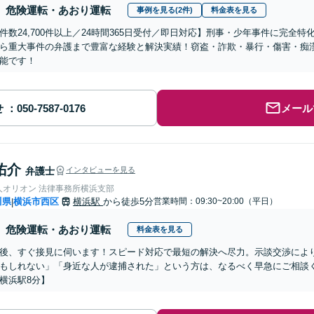
危険運転・あおり運転
事例を見る(2件)
料金表を見る
件数24,700件以上／24時間365日受付／即日対応】刑事・少年事件に完全
ら重大事件の弁護まで豊富な経験と解決実績！窃盗・詐欺・暴行・傷害・痴
能です！
せ
メール
佑介
弁護士
インタビューを見る
人オリオン 法律事務所横浜支部
川県
横浜市西区
横浜駅
から徒歩5分
営業時間：09:30~20:00（平日）
|
危険運転・あおり運転
料金表を見る
後、すぐ接見に伺います！スピード対応で最短の解決へ尽力。示談交渉によ
もしれない」「身近な人が逮捕された」という方は、なるべく早急にご相談
横浜駅8分】