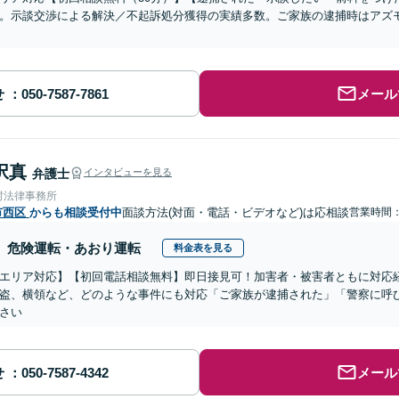
。示談交渉による解決／不起訴処分獲得の実績多数。ご家族の逮捕時はアズ
せ
メール
択真
弁護士
インタビューを見る
村法律事務所
市西区
からも相談受付中
面談方法(対面・電話・ビデオなど)は応相談
営業時間：0
危険運転・あおり運転
料金表を見る
エリア対応】【初回電話相談無料】即日接見可！加害者・被害者ともに対応
盗、横領など、どのような事件にも対応「ご家族が逮捕された」「警察に呼
さい
せ
メール