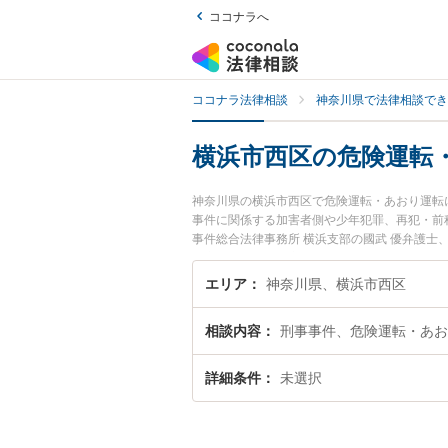
ココナラへ
ココナラ法律相談
神奈川県で法律相談でき
横浜市西区の危険運転
神奈川県の横浜市西区で危険運転・あおり運転
事件に関係する加害者側や少年犯罪、再犯・前
事件総合法律事務所 横浜支部の國武 優弁護士
浜市西区で土日や夜間に発生した危険運転・あ
い』『初回相談無料で危険運転・あおり運転を
エリア
神奈川県、横浜市西区
相談内容
刑事事件、危険運転・あお
詳細条件
未選択