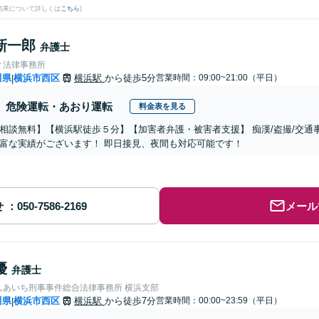
結果について詳しくは
こちら
)
新一郎
弁護士
ィ法律事務所
川県
横浜市西区
横浜駅
から徒歩5分
営業時間：09:00~21:00（平日）
|
危険運転・あおり運転
料金表を見る
相談無料】【横浜駅徒歩５分】【加害者弁護・被害者支援】 痴漢/盗撮/交通事故
富な実績がございます！ 即日接見、夜間も対応可能です！
せ
メール
優
弁護士
人あいち刑事事件総合法律事務所 横浜支部
川県
横浜市西区
横浜駅
から徒歩7分
営業時間：00:00~23:59（平日）
|