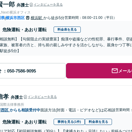
賢一郎
弁護士
インタビューを見る
Next 横浜オフィス
川県
横浜市西区
横浜駅
から徒歩5分
営業時間：08:00~21:00（平日）
|
危険運転・あおり運転
料金表を見る
相談無料】【勾留阻止の実績豊富】痴漢や盗撮などの性犯罪、暴行事件、窃
家族、被害者の方と、持ち前の親しみやすさを活かしながら、親身かつ丁寧
駅徒歩5分】
せ
メール
信孝
弁護士
インタビューを見る
RE国際法律事務所
市西区
からも相談受付中
面談方法(対面・電話・ビデオなど)は応相談
営業時間：0
危険運転・あおり運転
事例を見る(1件)
料金表を見る
リア対応【初回相談無料（30分）】【逮捕された・示談したい・前科をつけ