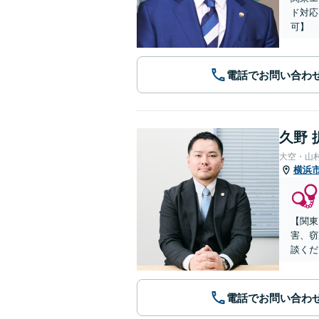
ド対応
可】
電話でお問い合わ
久野 
大空・山
横浜
【関東
害、窃
談くだ
電話でお問い合わ