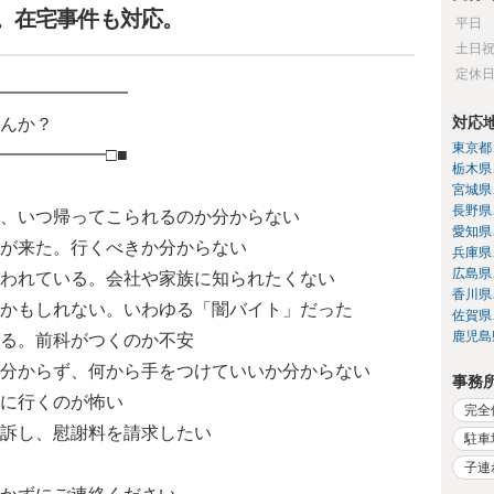
。在宅事件も対応。
平日
土日
定休
━━━━━━━━
対応
んか？
東京都
━━━━━━□■
栃木県
宮城県
長野県
、いつ帰ってこられるのか分からない
愛知県
が来た。行くべきか分からない
兵庫県
広島県
われている。会社や家族に知られたくない
香川県
かもしれない。いわゆる「闇バイト」だった
佐賀県
鹿児島
る。前科がつくのか不安
分からず、何から手をつけていいか分からない
事務
に行くのが怖い
完全
訴し、慰謝料を請求したい
駐車
子連