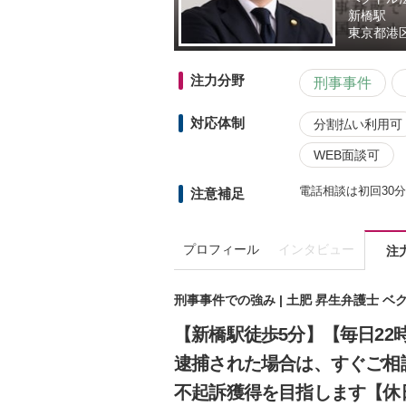
新橋駅
東京都
港区
注力分野
刑事事件
対応体制
分割払い利用可
WEB面談可
電話相談は初回30
注意補足
プロフィール
インタビュー
注
刑事事件での強み | 土肥 昇生弁護士 
【新橋駅徒歩5分】【毎日2
逮捕された場合は、すぐご相
不起訴獲得を目指します【休