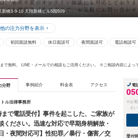
新橋3-9-10 天翔新橋ビル5階509
他の注力分野を表示
初回面談無料
休日面談可
夜間面談可
電話相談可
分まで無料。 LINE・メールでの相談もご活用ください。 ※ご相談内容によ
事例紹介
料金表
アクセス
力分野
電
05
ベクトル法律事務所
※お電
えい
2時まで電話受付】事件を起こした、ご家族が
談ください。迅速な対応で早期身柄解放・
日・夜間対応可】性犯罪／暴行・傷害／交
受付