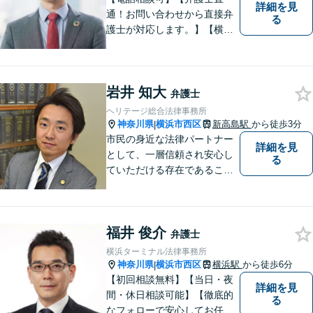
詳細を見
通！お問い合わせから直接弁
る
護士が対応します。】【横浜
駅徒歩6分】約450社の企業さ
まをサポート！顧問数は160
社超！企業法務／債権回収／
岩井 知大
労働・雇用【法人・個人とも
弁護士
に対応】フットワークが軽
ヘリテージ総合法律事務所
く、密なコミュニケーション
神奈川県
横浜市西区
新高島駅
から徒歩3分
|
を心がけます。
市民の身近な法律パートナー
詳細を見
として、一層信頼され安心し
る
ていただける存在であること
を目指します。
福井 俊介
弁護士
横浜ターミナル法律事務所
神奈川県
横浜市西区
横浜駅
から徒歩6分
|
【初回相談無料】【当日・夜
詳細を見
間・休日相談可能】【徹底的
る
なフォローで安心してお任せ