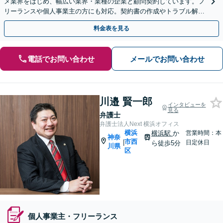
メ業界をはじめ、幅広い業界・業種の企業と顧問契約しています。フ
リーランスや個人事業主の方にも対応。契約書の作成やトラブル解決
はお任せください
料金表を見る
電話でお問い合わせ
メールでお問い合わせ
川邉 賢一郎
インタビューを
見る
弁護士
弁護士法人Next 横浜オフィス
横浜
横浜駅
か
営業時間：本
神奈
市西
|
日定休日
ら徒歩5分
川県
区
個人事業主・フリーランス