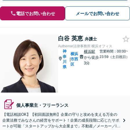
電話でお問い合わせ
メールでお問い合わせ
白谷 英恵
弁護士
Authense法律事務所 横浜オフィス
神
横浜駅
営業時間：00:00~
横浜
奈
23:59（土日祝日）
から徒歩
市西
|
川
3分
区
県
個人事業主・フリーランス
【電話相談OK】【初回面談無料】企業の守りと攻めを支える万全の
企業法務でみなさんの経営をサポート！企業の成長段階に応じたサポ
ートが可能「スタートアップから大企業まで」不動産／メーカー／IT