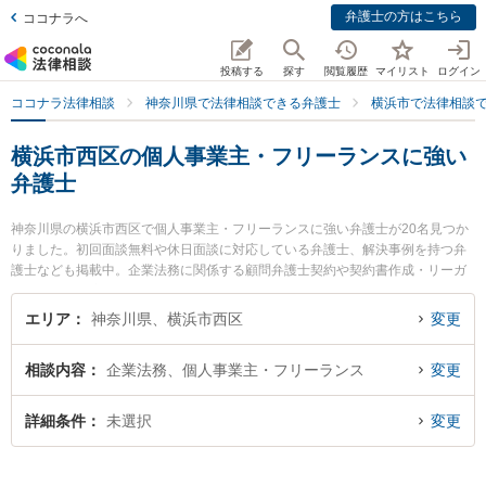
弁護士の方はこちら
ココナラへ
投稿する
探す
閲覧履歴
マイリスト
ログイン
ココナラ法律相談
神奈川県で法律相談できる弁護士
横浜市で法律相談
横浜市西区の個人事業主・フリーランスに強い
弁護士
神奈川県の横浜市西区で個人事業主・フリーランスに強い弁護士が20名見つか
りました。初回面談無料や休日面談に対応している弁護士、解決事例を持つ弁
護士なども掲載中。企業法務に関係する顧問弁護士契約や契約書作成・リーガ
ルチェック、雇用契約書・就業規則作成等の細かな分野での絞り込み検索もで
き便利です。特に弁護士法人プロテクトスタンス 横浜事務所の髙野 喜有弁護士
エリア
神奈川県、横浜市西区
変更
やAuthense法律事務所 横浜オフィスの白谷 英恵弁護士、法律事務所ストレン
グスの小林 航太弁護士のプロフィール情報や弁護士費用、強みなどが注目され
相談内容
企業法務、個人事業主・フリーランス
変更
ています。『横浜市西区で土日や夜間に発生した個人事業主・フリーランスの
トラブルを今すぐに弁護士に相談したい』『個人事業主・フリーランスのトラ
ブル解決の実績豊富な近くの弁護士を検索したい』『初回相談無料で個人事業
詳細条件
未選択
変更
主・フリーランスを法律相談できる横浜市西区内の弁護士に相談予約したい』
などでお困りの相談者さんにおすすめです。