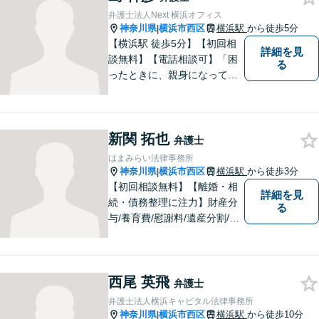
ます【夜間・休日面談】【完
弁護士法人Next 横浜オフィス
全個室】【横浜駅5分】
神奈川県
横浜市西区
横浜駅
から徒歩5分
|
【横浜駅 徒歩5分】【初回相
詳細を見
談無料】【電話相談可】「困
る
ったときに、親身になってく
れる人がいる」そんな安心感
を感じていただけるよう一緒
に事案に向き合います。一人
新関 拓也
で悩まずまずはお気軽にご相
弁護士
談ください。
はまみらい法律事務所
神奈川県
横浜市西区
横浜駅
から徒歩3分
|
【初回相談無料】【離婚・相
詳細を見
続・債務整理に注力】財産分
る
与/養育費/慰謝料/遺産分割/遺
言/破産・再生など。細やかな
コミュニケーションを行い、
迅速かつ丁寧な対応を心掛け
西尾 英飛
ております。まずは一度ご連
弁護士
絡ください。【横浜駅3分】
弁護士法人横浜キャピタル法律事務所
神奈川県
横浜市西区
横浜駅
から徒歩10分
|