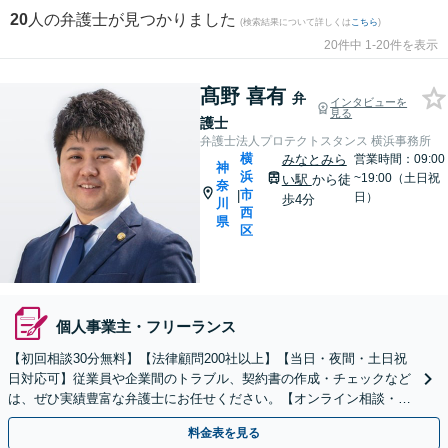
20
人の弁護士が見つかりました
(検索結果について詳しくは
こちら
)
20件中 1-20件を表示
髙野 喜有
弁
インタビューを
見る
護士
弁護士法人プロテクトスタンス 横浜事務所
横
みなとみら
営業時間：09:00
神
浜
~19:00（土日祝
い駅
から徒
奈
市
|
日）
歩4分
川
西
県
区
個人事業主・フリーランス
【初回相談30分無料】【法律顧問200社以上】【当日・夜間・土日祝
日対応可】従業員や企業間のトラブル、契約書の作成・チェックなど
は、ぜひ実績豊富な弁護士にお任せください。【オンライン相談・電
子契約に対応】
料金表を見る