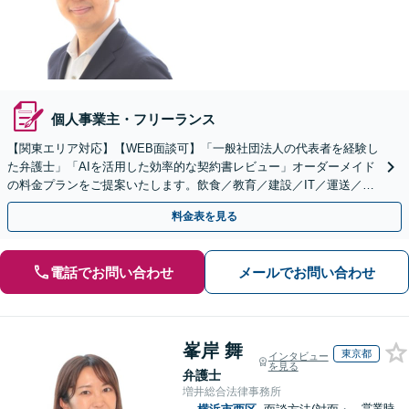
個人事業主・フリーランス
【関東エリア対応】【WEB面談可】「一般社団法人の代表者を経験し
た弁護士」「AIを活用した効率的な契約書レビュー」オーダーメイド
の料金プランをご提案いたします。飲食／教育／建設／IT／運送／不
動産／メーカー／社会福祉法人など幅広い業界に対応
料金表を見る
電話でお問い合わせ
メールでお問い合わせ
峯岸 舞
東京都
インタビュー
を見る
弁護士
増井総合法律事務所
営業時