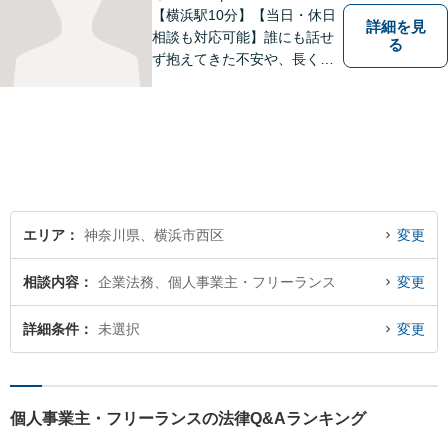
【横浜駅10分】【当日・休日
詳細を見
相談も対応可能】誰にも話せ
る
ず抱えてきた不安や、長く心
に残るモヤモヤ──どうぞ安心
してお聞かせください。 あな
たの想いに丁寧に寄り添いな
がら、これからの一歩を一緒
に見つけていきます。【相
続・債権回収・不動産に注
力】
エリア
神奈川県、横浜市西区
変更
相談内容
企業法務、個人事業主・フリーランス
変更
詳細条件
未選択
変更
個人事業主・フリーランスの法律Q&Aランキング