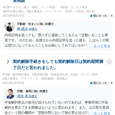
策相談
を請け負うことになったのかが問題です。 もし、「物理的にできな
#近隣トラブル（隣人・騒音・ペット問題）
#芸能・エンタメ業界
い」という意味が、単に「契約に記載された納期では間に合わない」
#顧問弁護士契約
#個人事業主・フリーランス
#住民・入居者・買主側
ということであれば、それは単純に履行遅滞を理由とする債務不履行
2025年8月15日
役にたった
4
ですから、契約解除は有効です。 「物理的にできない」が、そもそも
不動産・住まいに強い弁護士
そのような開発は理論的に不可能（例えば、タイムマシンを作るとい
林 雄大
弁護士
う契約等）であれば、契約自体が無効になる可能性があります。 いず
れの場合であっても、結局は、上記の「物理的にできない」部分を除
内容証明を送っても、懲りずに連絡してくる人も一定数いることも事
いた部分は開発完了しているということですから、その部分に相当す
実です。 そのため、弁護士から内容証明を送った後も、しばらくの間
る請負代金は請求できる可能性があります。 ただし、当該開発完了部
は窓口になってもらうことをお願いしてみてはいかがでしょうか。 そ
分だけでどれくらいの価値があるのか、が問題になります。 一般論は
うすれば、もしその方から不当な要求を受けることがあっても、「窓
以上で、より個別的なお話は、詳しい契約内容や開発内容を知る必要
口（弁護士に）言ってください」とだけお伝えし、それ以外には一切
がありますので、正式に弁護士に相談することも検討された方がよい
応じないという姿勢をとることができるため、スタッフの方の負担軽
7
契約解除手続きをしても契約解除日は契約期間満
と思います。
減を図れると思います。 大変な状況かと思いますが、ご参考になりま
了日だと言われました。
したら幸いです。
#労働・雇用契約違反
#雇用契約書・就業規則作成
#芸能・エンタメ業界
#個人事業主・フリーランス
#契約解除・契約取消
2022年12月6日
役にたった
6
労働・雇用に強い弁護士
清水 卓
弁護士
中途解約禁止の条項が設けられていないのであれば、事務所側に中途
解約を禁止できる根拠はないように思われます。 また、公正取引委員
会という国の機関が「芸能分野において独占禁止法上問題となり得る