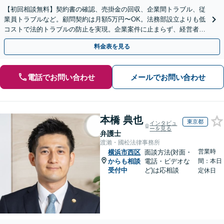
【初回相談無料】契約書の確認、売掛金の回収、企業間トラブル、従
業員トラブルなど。顧問契約は月額5万円〜OK。法務部設立よりも低
コストで法的トラブルの防止を実現。企業案件に止まらず、経営者の
方の家事事件のご相談も可能です【横浜駅徒歩5分】
料金表を見る
電話でお問い合わせ
メールでお問い合わせ
本橋 典也
東京都
インタビュ
ーを見る
弁護士
渡瀨・國松法律事務所
営業時
横浜市西区
面談方法(対面・
からも相談
電話・ビデオな
間：本日
受付中
ど)は応相談
定休日