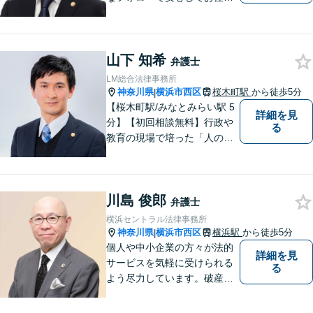
いただけます】 私の理念は、
「皆様が日常生活を取り戻す
お力になる」ということで
山下 知希
す。小さなお悩みから大きな
弁護士
トラブルまでご相談くださ
LM総合法律事務所
い。
神奈川県
横浜市西区
桜木町駅
から徒歩5分
|
【桜木町駅/みなとみらい駅 5
詳細を見
分】【初回相談無料】行政や
る
教育の現場で培った「人の話
に丁寧に耳を傾ける姿勢」を
大切にしています。どんな小
さなことでも安心してお話し
川島 俊郎
ください。「相談してよかっ
弁護士
た」と思える解決を共に目指
横浜セントラル法律事務所
します。
神奈川県
横浜市西区
横浜駅
から徒歩5分
|
個人や中小企業の方々が法的
詳細を見
サービスを気軽に受けられる
る
よう尽力しています。破産・
倒産処理をはじめ、不動産取
引や相続・遺言、交通事故な