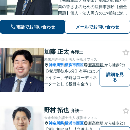
【初回相談／無制限】地域の市民と企
業の皆さまのための法律事務所【借金
問題】個人・法人両方のご相談に対
応。セカンドオピニオンも歓迎【交通
事故】示談金額の無料診断サービスを
電話でお問い合わせ
メールでお問い合わせ
実施しています【夜間・休日面談】
【完全個室】【横浜駅5分】
加藤 正太
弁護士
未来創造弁護士法人 横浜オフィス
神奈川県
横浜市西区
新高島駅
から徒歩2分
|
【横浜駅徒歩6分】有事にはフ
詳細を見
ァイター、平時はコーディネ
る
ーターとして役目を全うする
弁護士。行政事件も得意な弁
護士です。どんな難しい案件
でも依頼者の方の利益を尊重
野村 拓也
します。【独占禁止法・下請
弁護士
法の著書執筆】
未来創造弁護士法人 横浜オフィス
神奈川県
横浜市西区
新高島駅
から徒歩2分
|
【電話相談可】【弁護士直