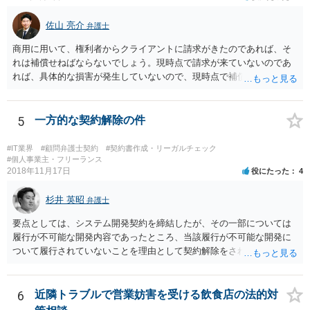
佐山 亮介
弁護士
商用に用いて、権利者からクライアントに請求がきたのであれば、そ
れは補償せねばならないでしょう。現時点で請求が来ていないのであ
れば、具体的な損害が発生していないので、現時点で補償の必要はあ
りません。 なお、補償の問題が生じたときは、貴社がクライアントに
補償し、その補償分を損害として外注先に賠償請求することになるで
しょう。
5
一方的な契約解除の件
#IT業界
#顧問弁護士契約
#契約書作成・リーガルチェック
#個人事業主・フリーランス
2018年11月17日
役にたった
4
杉井 英昭
弁護士
要点としては、システム開発契約を締結したが、その一部については
履行が不可能な開発内容であったところ、当該履行が不可能な開発に
ついて履行されていないことを理由として契約解除をされた。そこ
で、既に開発を完了したものについての請負代金を請求できるか、と
いうご質問であると理解しました。 まず、「物理的にできない開発で
一方的に契約不履行のように伝えられ」とのことですが、「物理的に
6
近隣トラブルで営業妨害を受ける飲食店の法的対
できない」と真に言えるのかどうか、なぜ「物理的にできない開発」