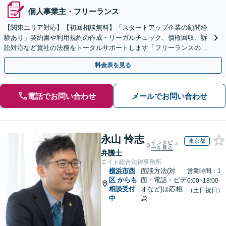
個人事業主・フリーランス
【関東エリア対応】【初回相談無料】「スタートアップ企業の顧問経
験あり」契約書や利用規約の作成・リーガルチェック、債権回収、訴
訟対応など貴社の法務をトータルサポートします「フリーランスの顧
問対応／顧問契約月額1万円～」【休日・夜間相談可】
料金表を見る
電話でお問い合わせ
メールでお問い合わせ
永山 怜志
東京都
インタビュ
ーを見る
弁護士
エイト総合法律事務所
横浜市西
面談方法(対
営業時間：1
区
からも
面・電話・ビデ
0:00~18:00
相談受付
オなど)は応相
（土日祝日）
中
談