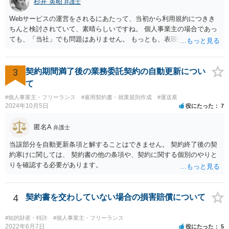
杉井 英昭
弁護士
べき利益が入らないことになります。 修理だけではそのような問題は
生じません。
Webサービスの運営をされるにあたって、当初から利用規約につきき
ちんと検討されていて、素晴らしいですね。 個人事業主の場合であっ
ても、「当社」でも問題はありません。 もっとも、表現に違和感があ
るというのであれば、屋号を使うとよいでしょう。 例えば、田中一郎
さんが「ABCウェブサービス」の屋号で事業を運営する際には、「当
社」の代わりに「ABCウェブサービス」とか「ABCWS」を使う等で
3
契約期間満了後の業務委託契約の自動更新につい
す。
て
#個人事業主・フリーランス
#雇用契約書・就業規則作成
#運送業
2024年10月5日
役にたった
7
匿名A
弁護士
当該部分を自動更新条項と解することはできません。 契約終了後の契
約寒けに関しては、 契約書の他の条項や、契約に関する個別のやりと
りを確認する必要があります。
4
契約書を交わしていない場合の損害賠償について
#知的財産・特許
#個人事業主・フリーランス
2022年6月7日
役にたった
5