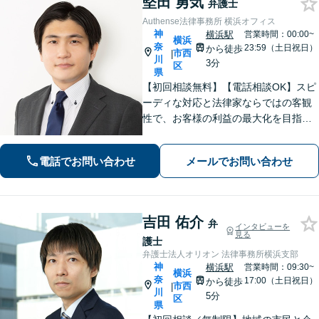
堅田 勇気
弁護士
Authense法律事務所 横浜オフィス
神
横浜駅
営業時間：00:00~
横浜
奈
23:59（土日祝日）
から徒歩
市西
|
川
3分
区
県
【初回相談無料】【電話相談OK】スピ
ーディな対応と法律家ならではの客観
性で、お客様の利益の最大化を目指し
ます！相続人が30人以上の案件など、
複雑な相続案件の豊富な解決実績あり
電話でお問い合わせ
メールでお問い合わせ
【完全個室対応】【子連れ相談可】
吉田 佑介
弁
インタビューを
見る
護士
弁護士法人オリオン 法律事務所横浜支部
神
横浜駅
営業時間：09:30~
横浜
奈
17:00（土日祝日）
から徒歩
市西
|
川
5分
区
県