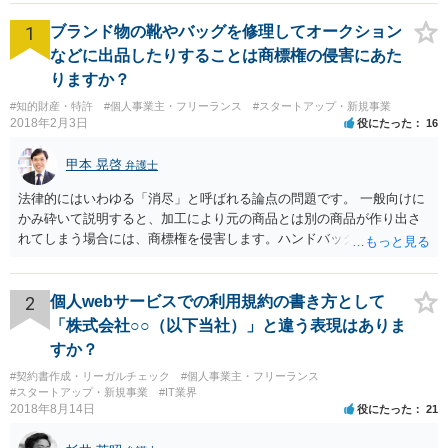
1
ブランド物の靴やバッグを修理してオークション
などに出品したりすることは商標権の侵害にあた
りますか？
#知的財産・特許
#個人事業主・フリーランス
#スタートアップ・新規事業
2018年2月3日
役にたった
16
甲本 晃啓
弁護士
法律的にはいわゆる「消尽」と呼ばれる論点の問題です。 一般向けに
かみ砕いて説明すると、加工により元の商品とは別の商品が作り出さ
れてしまう場合には、商標権を侵害します。ハンドバッグをポーチに
リメイクするなどの場合です。他方で、単なる性能や品質を維持する
ための加工（一般にいう修理）は、商標権を侵害しません。 商標権者
は、その商品を売ったときに対価を回収しているので、商標権は用い
2
個人webサービスでの利用規約の書き方として
尽くされている（用尽、消尽といいます。）と解釈されます。他方
「株式会社○○（以下当社）」と違う表現はありま
で、商標権者の預かり知らないところで、販売した商品から別の商品
すか？
（コピー品やリメイク品）が作りだされてしまうと、その商品が仮に
#契約書作成・リーガルチェック
#個人事業主・フリーランス
酷い品質であれば、商標権者のブランドイメージが傷ついてしまいま
#スタートアップ・新規事業
#IT業界
すし、その証商標権者にクレームが来てしまいますので、商標権を侵
2018年8月14日
役にたった
21
害します。その商品が流通すれば商標権（ロゴマーク等）に対する一
般消費者の信頼も害することになります。また、本来商標権者に入る