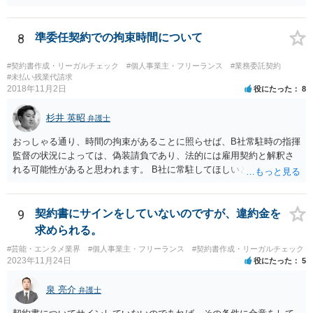
行為の想定例」として、「所属事務所が，契約終了後は⼀定期間芸能
活動を⾏えない旨の義務を課し，⼜は移籍・独⽴した場合には芸能活
動を妨害する旨⽰唆して，移籍・独⽴を諦めさせること（優越的地位
8
準委任契約での拘束時間について
の濫⽤等）を例示しています。 ライバー事務所にも同様のことが言え
る可能性があり、あなたのケースでも、独占禁止法上問題となり得ま
#契約書作成・リーガルチェック
#個人事業主・フリーランス
#業務委託契約
す。 ただし、「※これら⾏為が実際に独占禁⽌法違反となるかどうか
#未払い残業代請求
2018年11月2日
役にたった
8
は，具体的態様に照らして個別に判断されることとなる。例えば，優
越的地位の濫⽤に関して，不当に不利益を与えるか否かは，課される
杉井 英昭
義務等の内容や期間が⽬的に照らして過⼤であるか，与える不利益の
弁護士
程度，代償措置の有無やその⽔準，あらかじめ⼗分な協議が⾏われた
おっしゃる通り、時間の拘束があることに照らせば、B社常駐時の指揮
か等を考慮の上，個別具体的に判断される」という指摘もなされてい
監督の状況によっては、偽装請負であり、法的には雇用契約と解釈さ
るので、ご事案に応じ、挙げられている事情を具体的に検討して行く
れる可能性があると思われます。 B社に常駐してほしいと先方が求め
必要があります。 なお、退所等で事務所側と揉めるようであれば、弁
る理由がコミュニケーションをしやすいからであるとするのであれ
護士に直接相談・依頼し、事務所側と交渉にあたってもらう方法もあ
ば、折衷的な提案として、「突発的な質問に対応できるように、基本
るかと思います。 （参考）「⼈材分野における公正取引委員会の取
的には１０時〜１９時はできるだけB社にいるよう努力はします。た
9
契約書にサインをしていないのですが、違約金を
組」（令和元年９月２５日 公正取引委員会）６頁 https://www.jftc.g
だ、他の仕事もありますので、必ずその条件を守れるとは限りません
求められる。
o.jp/houdou/kouenkai/190925kondan_file/siryou2.pdf
し、B社常駐時であっても本件以外の仕事もさせてもらうことになりま
#芸能・エンタメ業界
#個人事業主・フリーランス
#契約書作成・リーガルチェック
す。」というものが考えられます。 その提案すら断られるようであれ
2023年11月24日
役にたった
5
ば、ちょっと危険な会社だというシグナルと考えるべきでしょう。
泉 亮介
弁護士