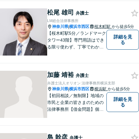
どの法務に強みを持ち、特に
松尾 雄司
倒産法に関する分野での豊富
弁護士
な経験があります。
LM総合法律事務所
神奈川県
横浜市西区
桜木町駅
から徒歩5分
|
【桜木町駅5分／ランドマーク
詳細を見
タワー43階】専門用語はでき
る
る限り使わず、丁寧でわかり
やすい説明を心がけていま
す！複雑な案件の場合でも複
数の弁護士でチームを作り、
加藤 靖裕
誠心誠意対応いたします。
弁護士
【初回相談45分無料】【完全
弁護士法人オリオン 法律事務所横浜支部
個室で対応】
神奈川県
横浜市西区
横浜駅
から徒歩5分
|
【初回相談／無制限】地域の
詳細を見
市民と企業の皆さまのための
る
法律事務所【借金問題】個
人・法人両方のご相談に対
応。セカンドオピニオンも歓
迎【交通事故】示談金額の無
島 幹彦
料診断サービスを実施してい
弁護士