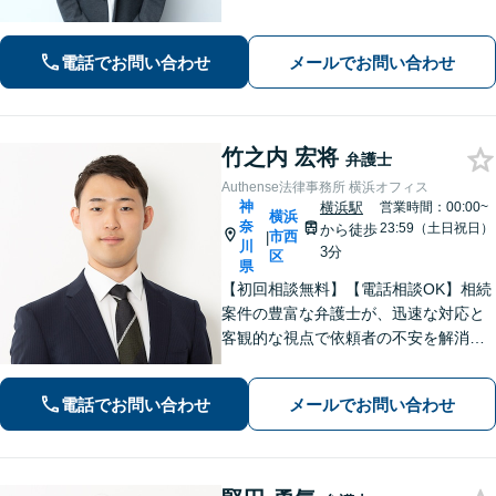
請求や不当解雇に対応。立ち退き・残
業代・100万円以上の債権回収に注力。
Web面談も可能ですのでまずはご相談
電話でお問い合わせ
メールでお問い合わせ
ください。
竹之内 宏将
弁護士
Authense法律事務所 横浜オフィス
神
横浜駅
営業時間：00:00~
横浜
奈
23:59（土日祝日）
から徒歩
市西
|
川
3分
区
県
【初回相談無料】【電話相談OK】相続
案件の豊富な弁護士が、迅速な対応と
客観的な視点で依頼者の不安を解消し
ます。国外在住の相手方との交渉もお
任せください！【完全個室対応】【子
電話でお問い合わせ
メールでお問い合わせ
連れ相談可】