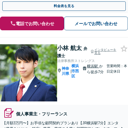
ほか幅広く【横浜駅3分】
料金表を見る
電話でお問い合わせ
メールでお問い合わせ
小林 航太
弁
インタビューを
見る
護士
法律事務所ストレングス
横浜
横浜駅
か
営業時間：本
神奈
市西
|
日定休日
ら徒歩7分
川県
区
個人事業主・フリーランス
【月額3万円〜】お手頃な顧問契約プランあり【JR横浜駅7分】エンタ