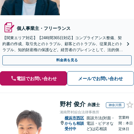
個人事業主・フリーランス
【関東エリア対応】【24時間365日対応】コンプライアンス整備、契
約書の作成、取引先とのトラブル、顧客とのトラブル、従業員とのト
ラブル、知的財産権の保護など。経営者のブレインとして、法的側面
より力強く事業をサポートします。【初回相談無料】
料金表を見る
電話でお問い合わせ
メールでお問い合わせ
野村 俊介
弁護士
神奈川県
湘南野村綜合法律事務所
営業時
横浜市西区
面談方法(対面・
からも相談
電話・ビデオな
間：本日
受付中
ど)は応相談
定休日