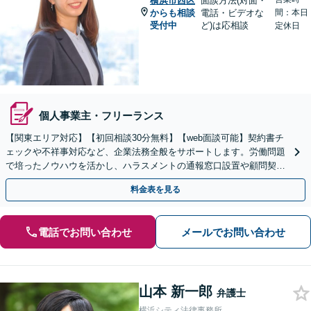
横浜市西区
面談方法(対面・
からも相談
電話・ビデオな
間：本日
受付中
ど)は応相談
定休日
個人事業主・フリーランス
【関東エリア対応】【初回相談30分無料】【web面談可能】契約書チ
ェックや不祥事対応など、企業法務全般をサポートします。労働問題
で培ったノウハウを活かし、ハラスメントの通報窓口設置や顧問契約
での紛争予防をご提案いたします。単発ご依頼も歓迎。
料金表を見る
電話でお問い合わせ
メールでお問い合わせ
山本 新一郎
弁護士
横浜シティ法律事務所