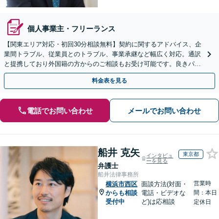
個人事業主・フリーランス
【関東エリア対応・初回30分相談無料】契約に関するアドバイス、企
業間トラブル、従業員とのトラブル、事業承継など幅広く対応。通訳
と提携しており外国籍の方からのご相談もお受け可能です。良きパー
トナーとして企業の成長を支えられるよう尽力いたします
料金表を見る
電話でお問い合わせ
メールでお問い合わせ
船井 克矢
東京都
インタビュ
ーを見る
弁護士
船井法律事務所
営業時
横浜市西区
面談方法(対面・
からも相談
電話・ビデオな
間：本日
受付中
ど)は応相談
定休日