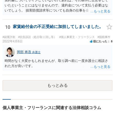
契約書についてサインしていないのであれば、その条件に合意をして
いたということにはなりませんので、違約金について支払う必要はな
いでしょう。 損害賠償請求等についても自身の仕事を全て処理してか
ら辞めるのであれば一般的には負担義務はないかと思われます。
10
家賃給付金の不正受給に加担してしまいました。
#副業詐欺
#抗告訴訟（処分取り消し等）
#個人事業主・フリーランス
#脱税事件
2022年4月6日
役にたった
8
岡部 将吾
弁護士
時間がなく大変かもしれませんが、取り調べ前に一度弁護士に相談さ
れた方が良いです。
もっとみる
個人事業主・フリーランスに関連する法律相談コラム