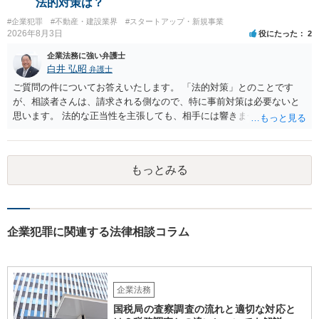
法的対策は？
#企業犯罪
#不動産・建設業界
#スタートアップ・新規事業
2026年8月3日
役にたった
2
企業法務に強い弁護士
白井 弘昭
弁護士
ご質問の件についてお答えいたします。 「法的対策」とのことです
が、相談者さんは、請求される側なので、特に事前対策は必要ないと
思います。 法的な正当性を主張しても、相手には響きません。そもそ
も、法的正当性が薄いことは相手も分かっていますので。 相手方が法
的手段として裁判（おそらく少額訴訟）をするかどうかの問題ですの
で、訴訟を提起してきたら粛々と対応することになります。 少額訴訟
もっとみる
は、１人（１社）年間１０回までしかできないので、こちらが毅然と
支払いを拒否すれば、少額訴訟を提起する可能性は、低いものと思わ
れます。 ただ、裁判を東京などの遠隔地で起こされますと、対応する
だけで費用がかかりますので、難しいところです。 当事者での対応で
すと、押し負けて支払うかもと考えますので、弁護士に依頼するなど
企業犯罪に関連する法律相談コラム
して対応をすれば、より裁判をしてくる可能性は減りますが、当然費
用がかかります。 毅然と拒否して後は裁判するならしてくださいの対
応、弁護士に依頼して同様の対応、裁判してきたら、従業員にて粛々
と対応のどれかを選択することになります。 以上、ご参考まで。
企業法務
国税局の査察調査の流れと適切な対応と