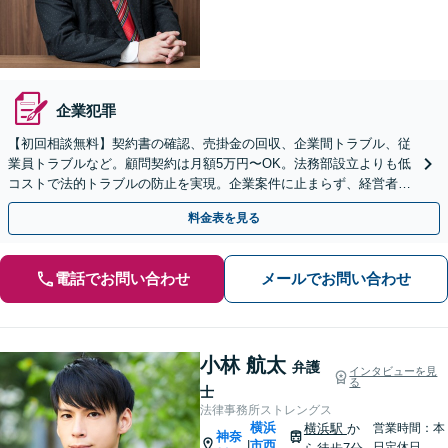
企業犯罪
【初回相談無料】契約書の確認、売掛金の回収、企業間トラブル、従
業員トラブルなど。顧問契約は月額5万円〜OK。法務部設立よりも低
コストで法的トラブルの防止を実現。企業案件に止まらず、経営者の
方の家事事件のご相談も可能です【横浜駅徒歩5分】
料金表を見る
電話でお問い合わせ
メールでお問い合わせ
小林 航太
弁護
インタビューを見
る
士
法律事務所ストレングス
横浜
横浜駅
か
営業時間：本
神奈
市西
|
日定休日