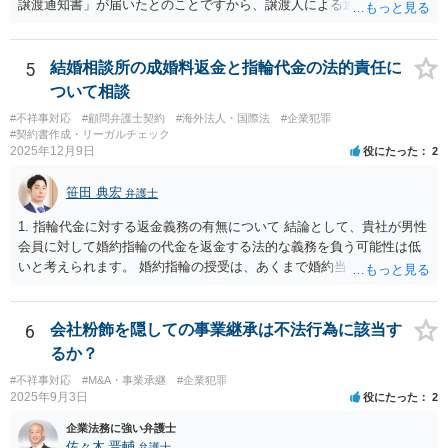
譲渡通知書」が届いたとのことですから、譲渡人による通知ではない
請求もせず、「詐欺」として、警察に被害届を出す事は可能でしょう
ため、債務者対抗要件が充足されていないでしょう。この観点から
か？ 内容的には検討できますが、立証は、民事よりさらにワンランク
は、当該ファクタリング会社が詐称譲受人の可能性があるとすら指摘
上がります。 警察に相談されてもよい事案だとは思います。
できるでしょう。 次に、たとえファクタリング会社からの「債権譲渡
5
結婚相談所の成婚料返金と指輪代金の法的責任に
通知書」であっても、それが譲渡人の個人事業主の委託を受けてなさ
ついて相談
れていた場合等であり、債務者対抗要件の問題をクリアされていたと
#不祥事対応
#顧問弁護士契約
#海外法人・国際法
#企業犯罪
しても、当該ファクタリング会社が譲受債権請求訴訟を提起する場
#契約書作成・リーガルチェック
合、譲受債権の発生原因事実を立証しなければなりません。 「譲渡人
2025年12月9日
役にたった
2
は当社にとって全くの見知らぬ人物で、一切関係がなく、当該債権は
現在・将来ともに存在しないと断言でき」ないということであれば、
笹田 典宏
弁護士
この立証の見込みが立たないでしょうから、訴訟になったとしても、
かかる点で争うべきでしょう（といっても否認すれば足りると思いま
1. 指輪代金に対する返金義務の有無について 結論として、貴社が男性
す。）。 以上述べましたが、令和7年12月から令和11年までに発生す
会員に対して婚約指輪の代金を返金する法的な義務を負う可能性は低
る一切の債権となれば、約4年という一定の期間の将来債権譲渡とな
いと考えられます。 婚約指輪の授受は、あくまで婚約当事者である男
り、訴求されている債権の額も相当程度の金額になっていると推察し
性会員と女性会員との間の個人的な贈与契約です。結婚相談所である
ます。ご不安な気持ちを解消するために、法律事務所にご相談に赴く
貴社は、その贈与契約の当事者ではありません。したがって、仮に女
ことを検討されても良いでしょう。
性が返金義務を負う場合であっても、貴社が返金義務を負う法的根拠
6
会社粉飾を隠しての事業継承は不法行為に該当す
は見当たりません。 また、国際結婚の仲介契約に関する裁判例では、
るか？
会員の個人的な理由による破談で追加的に発生した費用は会員自身が
#不祥事対応
#M&A・事業承継
#企業犯罪
負担すべきであり、仲介業者に責任がない限り、成婚料の支払いを拒
2025年9月3日
役にたった
2
絶することはできないと判断されています。この裁判例は、仲介業者
の責任範囲が、会員間の個人的な問題とは切り離して考えられること
企業法務に強い弁護士
を示唆しており、本件でも同様に、指輪の返還が貴社の責任範囲外の
佐々木 晋輔
弁護士