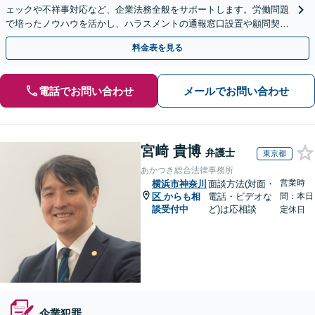
ェックや不祥事対応など、企業法務全般をサポートします。労働問題
で培ったノウハウを活かし、ハラスメントの通報窓口設置や顧問契約
での紛争予防をご提案いたします。単発ご依頼も歓迎。
料金表を見る
電話でお問い合わせ
メールでお問い合わせ
宮﨑 貴博
弁護士
東京都
あかつき総合法律事務所
営業時
横浜市神奈川
面談方法(対面・
区
からも相
電話・ビデオな
間：本日
談受付中
ど)は応相談
定休日
企業犯罪