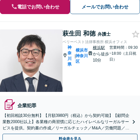
電話でお問い合わせ
メールでお問い合わせ
萩生田 和徳
弁護士
ベリーベスト法律事務所 横浜オフィス
神
横浜駅
営業時間：09:30
横浜市
奈
~18:00（土日祝
から徒歩
神奈川
|
川
日）
10分
区
県
企業犯罪
【初回相談30分無料】【月額3980円（税込）から契約可能】【顧問企
業数2000社以上】各業種の商習慣に応じたハイレベルなリーガルサー
ビスを提供。契約書の作成／リーガルチェック／M&A／労働問題／知
的財産等、お任せください【他士業連携可能】
料金表を見る