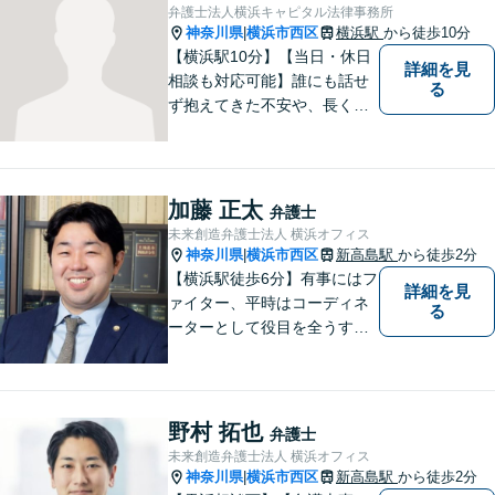
弁護士法人横浜キャピタル法律事務所
神奈川県
横浜市西区
横浜駅
から徒歩10分
|
【横浜駅10分】【当日・休日
詳細を見
相談も対応可能】誰にも話せ
る
ず抱えてきた不安や、長く心
に残るモヤモヤ──どうぞ安心
してお聞かせください。 あな
たの想いに丁寧に寄り添いな
がら、これからの一歩を一緒
加藤 正太
弁護士
に見つけていきます。【相
未来創造弁護士法人 横浜オフィス
続・債権回収・不動産に注
神奈川県
横浜市西区
新高島駅
から徒歩2分
|
力】
【横浜駅徒歩6分】有事にはフ
詳細を見
ァイター、平時はコーディネ
る
ーターとして役目を全うする
弁護士。行政事件も得意な弁
護士です。どんな難しい案件
でも依頼者の方の利益を尊重
します。【独占禁止法・下請
野村 拓也
弁護士
法の著書執筆】
未来創造弁護士法人 横浜オフィス
神奈川県
横浜市西区
新高島駅
から徒歩2分
|