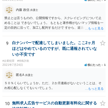
内藤 政信
弁護士
禁止とは言うものの、公開情報ですから、スクレイピングについて止
めることは できないでしょう。 もともと著作権がないマップ情報を一
定の目的に沿って、加工し配列するだけで すから、違法の問題は生じ
ないでしょう。 かりに問題が生じた場合、責任を負うのは業務を命令
した会社ですね。（私見）
9
白ナンバーで配達してしまいました。ここ2ヶ月
ほどはやめているのですが、既に通報されていな
いか不安です
#企業犯罪
#特殊詐欺
2021年7月24日
役にたった
1
匿名A
弁護士
５０％くらいでしょうか。ただ、２か月連絡がないということは、そ
れ程心配しなくてもいいでしょう。
10
無料求人広告サービスの自動更新有料化に関する