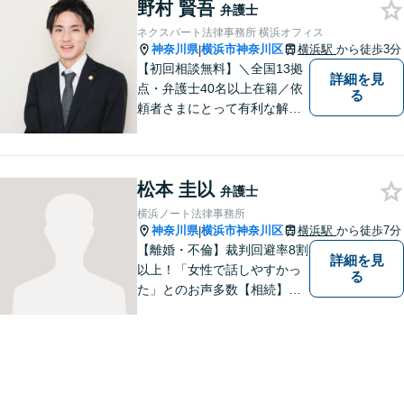
野村 賢吾
ど、暮らしに関わる事案の解
弁護士
決にも注力。【電話・メール
ネクスパート法律事務所 横浜オフィス
相談可】
神奈川県
横浜市神奈川区
横浜駅
から徒歩3分
|
【初回相談無料】＼全国13拠
詳細を見
点・弁護士40名以上在籍／依
る
頼者さまにとって有利な解決
になるよう、最後まで諦めず
に闘います！借金問題/離婚・
男女問 題/相続/交通事故/刑事
松本 圭以
事件など、ご相談ください
弁護士
【夜間・休日対応】
横浜ノート法律事務所
神奈川県
横浜市神奈川区
横浜駅
から徒歩7分
|
【離婚・不倫】裁判回避率8割
詳細を見
以上！「女性で話しやすかっ
る
た」とのお声多数【相続】遺
産分割／遺言書作成など、円
満解決へと導きます【交通事
故】保険会社と交渉！相手方
の過失を80%から95％にした
実績あり【女性目線でアドバ