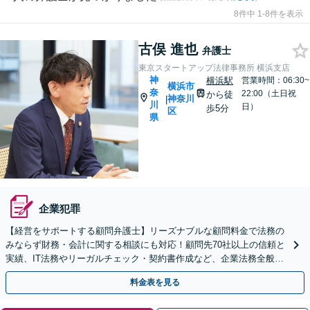
8件中 1-8件を表示
古俣 進也
弁護士
東京スタートアップ法律事務所 横浜支店
神
横浜駅
営業時間：06:30~
横浜市
奈
22:00（土日祝
から徒
神奈川
|
川
日）
歩5分
区
県
企業犯罪
【経営をサポートする顧問弁護士】リーズナブルな顧問料金で法務の
みならず財務・会計に関する相談にも対応！顧問先70社以上の信頼と
実績、IT法務やリーガルチェック・契約書作成など、企業法務全般に
ついてお気軽にご相談ください。
料金表を見る