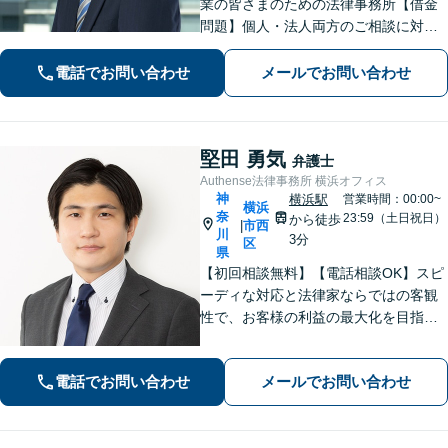
業の皆さまのための法律事務所【借金
問題】個人・法人両方のご相談に対
応。セカンドオピニオンも歓迎【交通
事故】示談金額の無料診断サービスを
電話でお問い合わせ
メールでお問い合わせ
実施しています【夜間・休日面談】
【完全個室】【横浜駅5分】
堅田 勇気
弁護士
Authense法律事務所 横浜オフィス
神
横浜駅
営業時間：00:00~
横浜
奈
23:59（土日祝日）
から徒歩
市西
|
川
3分
区
県
【初回相談無料】【電話相談OK】スピ
ーディな対応と法律家ならではの客観
性で、お客様の利益の最大化を目指し
ます！相続人が30人以上の案件など、
複雑な相続案件の豊富な解決実績あり
電話でお問い合わせ
メールでお問い合わせ
【完全個室対応】【子連れ相談可】