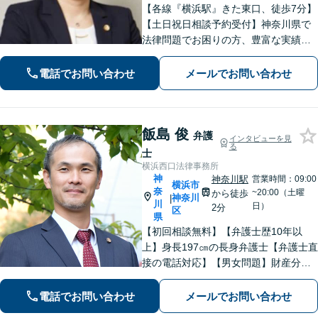
【各線『横浜駅』きた東口、徒歩7分】
【土日祝日相談予約受付】神奈川県で
法律問題でお困りの方、豊富な実績と
専門性を持つ弁護士が、ともに解決を
目指します。どうぞお気軽にご相談く
電話でお問い合わせ
メールでお問い合わせ
ださい。
飯島 俊
弁護
インタビューを見
る
士
横浜西口法律事務所
神
神奈川駅
営業時間：09:00
横浜市
奈
~20:00（土曜
から徒歩
神奈川
|
川
日）
2分
区
県
【初回相談無料】【弁護士歴10年以
上】身長197㎝の長身弁護士【弁護士直
接の電話対応】【男女問題】財産分与
などの金銭問題はお任せ【借金問題】
最適な債務整理をご提案【刑事事件】
電話でお問い合わせ
メールでお問い合わせ
交渉に強い！即日接見に努めます【夜