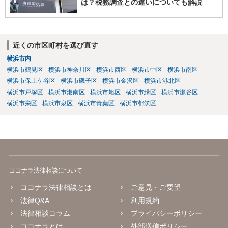
は？税務調査との違いについても解説
近くの市区町村を選び直す
横浜市内
横浜市鶴見区
横浜市神奈川区
横浜市西区
横浜市中区
横浜市南区
横浜市保土ケ谷区
横浜市磯子区
横浜市金沢区
横浜市港北区
横浜市戸塚区
横浜市港南区
横浜市旭区
横浜市緑区
横浜市瀬谷区
横浜市栄区
横浜市泉区
横浜市青葉区
横浜市都筑区
ココナラ法律相談について
ココナラ法律相談とは
ご意見・ご要望
法律Q&A
利用規約
法律相談コラム
プライバシーポリシー
ココナラとは
外部送信ポリシー