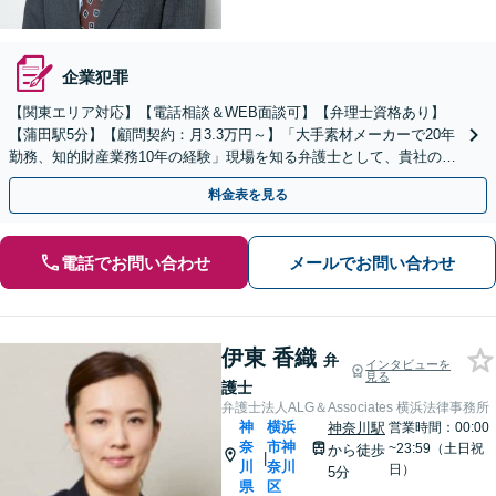
企業犯罪
【関東エリア対応】【電話相談＆WEB面談可】【弁理士資格あり】
【蒲田駅5分】【顧問契約：月3.3万円～】「大手素材メーカーで20年
勤務、知的財産業務10年の経験」現場を知る弁護士として、貴社のビ
ジネスを法的側面から力強く支えます。
料金表を見る
電話でお問い合わせ
メールでお問い合わせ
伊東 香織
弁
インタビューを
見る
護士
弁護士法人ALG＆Associates 横浜法律事務所
神
横浜
神奈川駅
営業時間：00:00
奈
市神
~23:59（土日祝
から徒歩
|
川
奈川
日）
5分
県
区