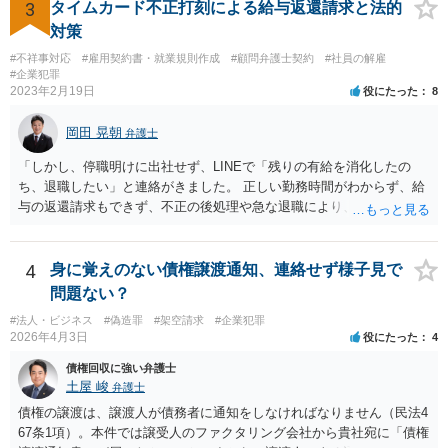
3
タイムカード不正打刻による給与返還請求と法的
対策
#不祥事対応
#雇用契約書・就業規則作成
#顧問弁護士契約
#社員の解雇
#企業犯罪
2023年2月19日
役にたった
8
岡田 晃朝
弁護士
「しかし、停職明けに出社せず、LINEで「残りの有給を消化したの
ち、退職したい」と連絡がきました。 正しい勤務時間がわからず、給
与の返還請求もできず、不正の後処理や急な退職により、社や他のス
タッフに多大な迷惑をかけ、その上、有給まで使われるというような
状況です。」 大変悪質ですね。打刻場所のデータと、これまでのタイ
ムカードの虚偽を確認し、突き付けて責任を問題にすることになるで
4
身に覚えのない債権譲渡通知、連絡せず様子見で
しょう。 詐欺もありうるでしょうね。 「正しい時間がわからないとい
問題ない？
うタイムカード不正打刻による返還請求はどのようにおこなえばよい
#法人・ビジネス
#偽造罪
#架空請求
#企業犯罪
でしょうか？」 想定できる虚偽を前提に、相手と協議して詰めればよ
2026年4月3日
役にたった
4
いかと思います。 確実な記録があれば、それによるのがよいですが、
すべては不可能でしょうので。 相手の言動には早急には返事をせずに
債権回収に強い弁護士
弁護士と相談しながら、対応策を検討する方がよいでしょう。 また、
土屋 峻
弁護士
返還が難しい場合、損害賠償を請求する事はできますでしょうか？ 法
債権の譲渡は、譲渡人が債務者に通知をしなければなりません（民法4
的には可能ですが、立証の問題があります。 協議でも問題にできそう
67条1項）。本件では譲受人のファクタリング会社から貴社宛に「債権
ですが、調停なども検討できるでしょう。 また、返還請求も損害賠償