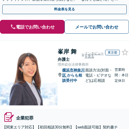
てオールマイティに対応します【休日・夜間面談可】
料金表を見る
電話でお問い合わせ
メールでお問い合わせ
峯岸 舞
東京都
インタビュー
を見る
弁護士
増井総合法律事務所
営業時
横浜市神奈川
面談方法(対面・
区
からも相
電話・ビデオな
間：本日
談受付中
ど)は応相談
定休日
企業犯罪
【関東エリア対応】【初回相談30分無料】【web面談可能】契約書チ