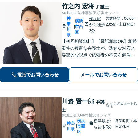
竹之内 宏将
弁護士
Authense法律事務所 横浜オフィス
神
横浜駅
営業時間：00:00~
横浜
奈
23:59（土日祝日）
から徒歩
市西
|
川
3分
区
県
【初回相談無料】【電話相談OK】相続
案件の豊富な弁護士が、迅速な対応と
客観的な視点で依頼者の不安を解消し
ます。国外在住の相手方との交渉もお
任せください！【完全個室対応】【子
電話でお問い合わせ
メールでお問い合わせ
連れ相談可】
川邉 賢一郎
弁護
インタビューを見
る
士
弁護士法人Next 横浜オフィス
横浜
横浜駅
か
営業時間：本
神奈
市西
|
日定休日
ら徒歩5分
川県
区