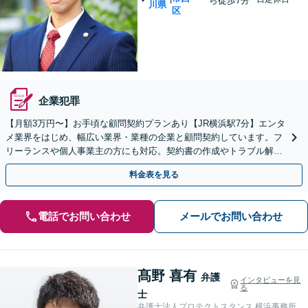
ら徒歩7分
川県
区
企業犯罪
【月額3万円〜】お手頃な顧問契約プランあり【JR横浜駅7分】エンタ
メ業界をはじめ、幅広い業界・業種の企業と顧問契約しています。フ
リーランスや個人事業主の方にも対応。契約書の作成やトラブル解決
はお任せください
料金表を見る
電話でお問い合わせ
メールでお問い合わせ
髙野 喜有
弁護
インタビューを見
る
士
弁護士法人プロテクトスタンス 横浜事務所