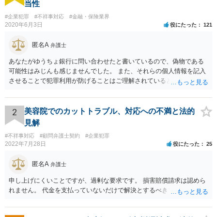
当性
#企業犯罪
#不祥事対応
#金融・保険業界
2020年6月3日
役にたった
121
匿名A
弁護士
あなたがゆうちょ銀行に問い合わせたと書いているので、偽物である
可能性はみじんも感じませんでした。 また、それらの個人情報を記入
させることで犯罪利用が防げることはご理解されているとおりです。
結局あなたにはゆうちょ銀行が信用できないという前提があり、弁護
士に同意を求めているだけです。 最初の回答では分かりづらかったの
かもしれませんが、質問にわかりやすく答えると「法的に許される」
2
美容院でのカットトラブル、対応への不満と法的
が答えになります。 補足でアドバイスしておきますと、今私に反論し
見解
てきたその内容をゆうちょ銀行にぶつければいいとおもいます。 もっ
#不祥事対応
#顧問弁護士契約
#企業犯罪
とも、ぶつけられたゆうちょ銀行があなたと契約するかは法律上ゆう
2022年7月28日
役にたった
25
ちょ銀行の自由です。
匿名A
弁護士
申し上げにくいことですが、過剰な要求です。 損害賠償請求は認めら
れません。 代金を支払っていないだけで解決とするべきでしょう。