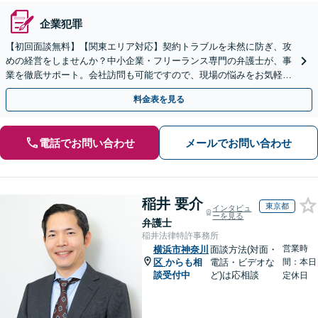
企業犯罪
【初回面談無料】【関東エリア対応】契約トラブルを未然に防ぎ、攻
めの経営をしませんか？中小企業・フリーランス専門の弁護士が、事
業を徹底サポート。会社訪問も可能ですので、現場の悩みをお気軽に
ご相談ください。【夜間や休日相談も対応】
料金表を見る
電話でお問い合わせ
メールでお問い合わせ
稲井 要介
東京都
インタビュ
ーを見る
弁護士
稲井法律特許事務所
営業時
横浜市神奈川
面談方法(対面・
区
からも相
電話・ビデオな
間：本日
談受付中
ど)は応相談
定休日