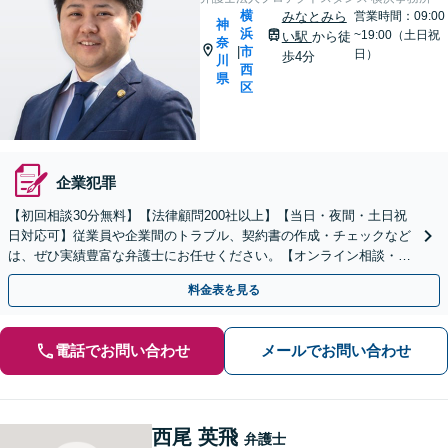
横
みなとみら
営業時間：09:00
神
浜
~19:00（土日祝
い駅
から徒
奈
市
|
日）
歩4分
川
西
県
区
企業犯罪
【初回相談30分無料】【法律顧問200社以上】【当日・夜間・土日祝
日対応可】従業員や企業間のトラブル、契約書の作成・チェックなど
は、ぜひ実績豊富な弁護士にお任せください。【オンライン相談・電
子契約に対応】
料金表を見る
電話でお問い合わせ
メールでお問い合わせ
西尾 英飛
弁護士