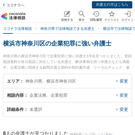
弁護士の方はこちら
ココナラへ
投稿する
探す
閲覧履歴
マイリスト
ログイン
ココナラ法律相談
神奈川県で法律相談できる弁護士
横浜市で法律相談
横浜市神奈川区の企業犯罪に強い弁護士
神奈川県の横浜市神奈川区で企業犯罪に強い弁護士が8名見つかりました。初回
面談無料や休日面談に対応している弁護士、解決事例を持つ弁護士なども掲載
中。企業法務に関係する顧問弁護士契約や契約書作成・リーガルチェック、雇
用契約書・就業規則作成等の細かな分野での絞り込み検索もでき便利です。特
に東京スタートアップ法律事務所 横浜支店の古俣 進也弁護士やベリーベスト法
エリア
神奈川県、横浜市神奈川区
変更
律事務所 横浜オフィスの萩生田 和徳弁護士、弁護士法人ALG＆Associates 横浜
法律事務所の伊東 香織弁護士のプロフィール情報や弁護士費用、強みなどが注
相談内容
企業法務、企業犯罪
変更
目されています。『横浜市神奈川区で土日や夜間に発生した企業犯罪のトラブ
ルを今すぐに弁護士に相談したい』『企業犯罪のトラブル解決の実績豊富な近
くの弁護士を検索したい』『初回相談無料で企業犯罪を法律相談できる横浜市
詳細条件
未選択
変更
神奈川区内の弁護士に相談予約したい』などでお困りの相談者さんにおすすめ
です。
8
人の弁護士が見つかりました
(検索結果について詳しくは
こちら
)