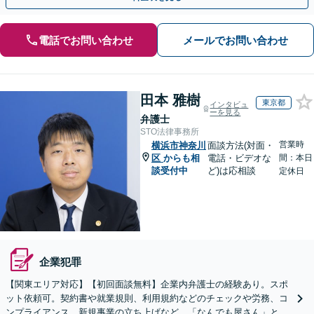
電話でお問い合わせ
メールでお問い合わせ
田本 雅樹
東京都
インタビュ
ーを見る
弁護士
STO法律事務所
営業時
横浜市神奈川
面談方法(対面・
区
からも相
電話・ビデオな
間：本日
談受付中
ど)は応相談
定休日
企業犯罪
【関東エリア対応】【初回面談無料】企業内弁護士の経験あり。スポ
ット依頼可。契約書や就業規則、利用規約などのチェックや労務、コ
ンプライアンス、新規事業の立ち上げなど、「なんでも屋さん」とし