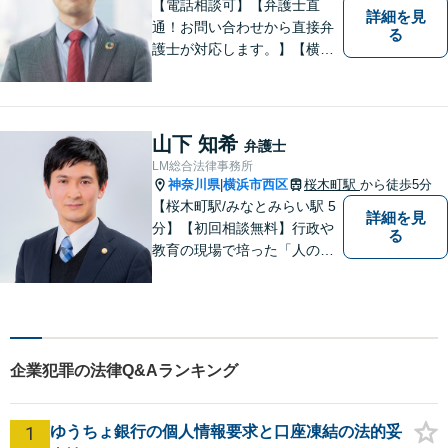
【電話相談可】【弁護士直
詳細を見
通！お問い合わせから直接弁
る
護士が対応します。】【横浜
駅徒歩6分】約450社の企業さ
まをサポート！顧問数は160
社超！企業法務／債権回収／
労働・雇用【法人・個人とも
山下 知希
弁護士
に対応】フットワークが軽
LM総合法律事務所
く、密なコミュニケーション
神奈川県
横浜市西区
桜木町駅
から徒歩5分
|
を心がけます。
【桜木町駅/みなとみらい駅 5
詳細を見
分】【初回相談無料】行政や
る
教育の現場で培った「人の話
に丁寧に耳を傾ける姿勢」を
大切にしています。どんな小
さなことでも安心してお話し
ください。「相談してよかっ
た」と思える解決を共に目指
企業犯罪の法律Q&Aランキング
します。
1
ゆうちょ銀行の個人情報要求と口座凍結の法的妥