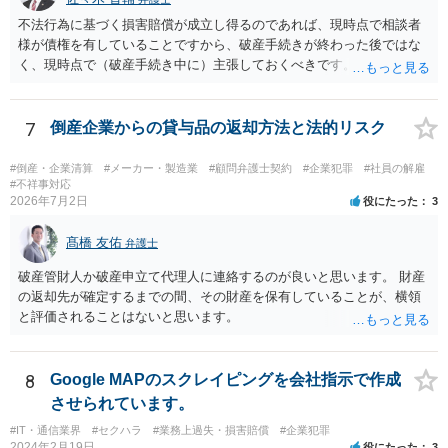
問題であると主張する上で参考になります。 2. 今後の対応について
不法行為に基づく損害賠償が成立し得るのであれば、現時点で相談者
相手方代理人に対し、内容証明郵便などで書面にて貴社の見解を明確
様が債権を有していることですから、破産手続きが終わった後ではな
に伝えることが重要です。その書面には、以下の内容を盛り込むこと
く、現時点で（破産手続き中に）主張しておくべきです。 また、「会
が考えられます。 成婚料について: 円満な解決を優先する観点から、
長、息子は子会社を残し 親会社の仕事を引き受けて営業し」ている
経営判断として返金に応じる意向であることを伝える（ただし、法的
という点について、破産する親会社から子会社に対して何らかの請求
には上記の裁判例のように、貴社に返金義務は無いと判断される可能
の余地があるかもしれませんので、裁判所（破産管財人）に具体的な
7
倒産企業からの貸与品の返却方法と法的リスク
性が高いと思われます。）。 指輪代金について: 前述の通り、男性会
状況を説明しておくべきだと思います。 上記に関しては、相談者様か
員と女性会員との間の個人間の贈与であり、貴社に法的な返金義務は
ら破産を依頼している申立代理人に説明し、申立代理人から裁判所
#倒産・企業清算
#メーカー・製造業
#顧問弁護士契約
#企業犯罪
#社員の解雇
ないことを、法的根拠と共に冷静に主張する。 「刑事訴訟」との主張
（破産管財人）に説明してもらうのが通常の流れです。 申立代理人は
#不祥事対応
に対して: 本件は、契約の履行や返金を巡る民事上の紛争であり、貴社
2026年7月2日
役にたった
3
先代社長と関係があるとのことですが、すくなくとも相談者様から申
に当初から金銭を騙し取る意図（詐欺罪の構成要件である欺罔行為）
立代理人にしっかりと伝えて、申立代理人がどう対応するのか確認し
があったとは考えにくく、刑事事件として立件される可能性は極めて
髙橋 友佑
ておいたほうがいいと思います。
弁護士
低いと思われます。 3. 警察からの連絡について 警察は「民事不介
破産管財人か破産申立て代理人に連絡するのが良いと思います。 財産
入」を原則としており、契約トラブルなどの個人間の紛争に介入する
の返却先が確定するまでの間、その財産を保有していることが、横領
ことはありません。しかし、事件性があるかどうかを判断するため
と評価されることはないと思います。
に、関係者から事情を聴くことがあります。その場合には誠実な事実
説明を行ってください。
8
Google MAPのスクレイピングを会社指示で作成
させられています。
#IT・通信業界
#セクハラ
#業務上過失・損害賠償
#企業犯罪
2024年2月19日
役にたった
3