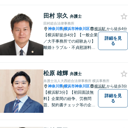
間・休日面談】【完全個室】【横浜駅7
分】
田村 宗久
弁護士
田村総合法律事務所
神奈川県
横浜市神奈川区
横浜駅
から徒歩4分
|
【横浜駅徒歩4分】【一般企業
詳細を見
／大手事務所での経験あり】
る
離婚トラブル・不貞慰謝料・
養育費未払い、ネット上での
誹謗中傷・企業法務お任せく
ださい。不安を感じたらまず
松原 雄輝
ご相談ください【秘密厳守】
弁護士
【オンライン相談可】
弁護士法人大西総合法律事務所 横浜事務所
神奈川県
横浜市神奈川区
横浜駅
から徒歩3分
|
【横浜駅3分】【初回面談無
詳細を見
料】企業間の紛争、労務問
る
題、契約書チェック等の企業
法務をはじめ、個人事業主の
方からのご相談にも対応。相
続、交通事故、犯罪被害な