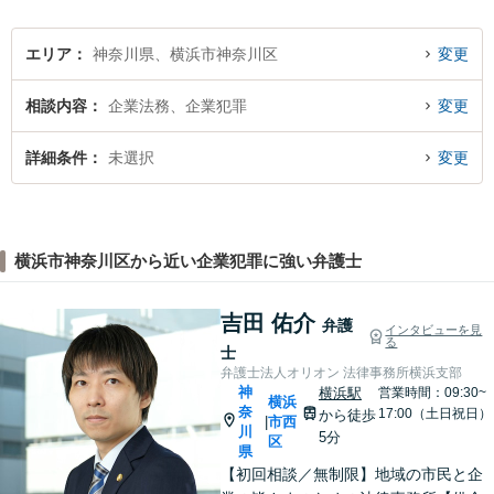
イス】
エリア
神奈川県、横浜市神奈川区
変更
相談内容
企業法務、企業犯罪
変更
詳細条件
未選択
変更
横浜市神奈川区から近い企業犯罪に強い弁護士
吉田 佑介
弁護
インタビューを見
る
士
弁護士法人オリオン 法律事務所横浜支部
神
横浜駅
営業時間：09:30~
横浜
奈
17:00（土日祝日）
から徒歩
市西
|
川
5分
区
県
【初回相談／無制限】地域の市民と企