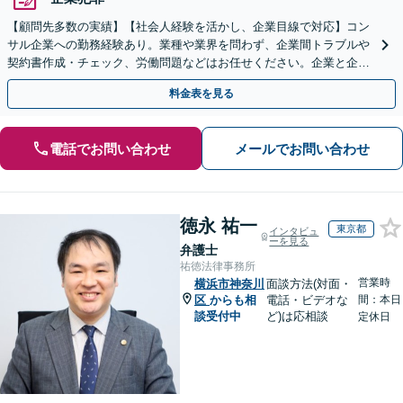
【顧問先多数の実績】【社会人経験を活かし、企業目線で対応】コン
サル企業への勤務経験あり。業種や業界を問わず、企業間トラブルや
契約書作成・チェック、労働問題などはお任せください。企業と企業
の連携をつなぐ「橋渡し役」として、企業の発展をサポート
料金表を見る
電話でお問い合わせ
メールでお問い合わせ
徳永 祐一
東京都
インタビュ
ーを見る
弁護士
祐徳法律事務所
営業時
横浜市神奈川
面談方法(対面・
区
からも相
電話・ビデオな
間：本日
談受付中
ど)は応相談
定休日