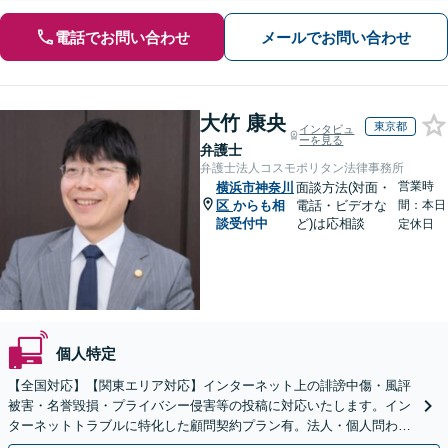
電話でお問い合わせ
メールでお問い合わせ
大竹 康央
東京都
インタビュ
ーを見る
弁護士
弁護士法人コスモポリタン法律事務所
営業時
横浜市神奈川
面談方法(対面・
区
からも相
電話・ビデオな
間：本日
談受付中
ど)は応相談
定休日
個人特定
【全国対応】【関東エリア対応】インターネット上の誹謗中傷・風評
被害・名誉毀損・プライバシー侵害等の投稿に対応いたします。イン
ターネットトラブルに特化した顧問契約プラン有。法人・個人問わず
お気軽にご相談下さい。【オンライン相談可】