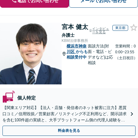
電話でお問い合わせ
メールでお問い合わせ
宮本 健太
東京都
インタビュ
ーを見る
弁護士
KBM法律事務所
横浜市神奈
面談方法(対
営業時間：0
川区
からも
面・電話・ビ
0:00~23:55
相談受付中
デオなど)は応
（土日祝日）
相談
個人特定
【関東エリア対応】【法人・店舗・発信者のネット被害に注力】悪質
口コミ／信用毀損／営業妨害／リスティング不正利用など、開示請求
を含む100件超の実績と、大手プラットフォーム側の代理人経験をも
とに、スピード対応【初回相談原則30分まで無料】
料金表を見る