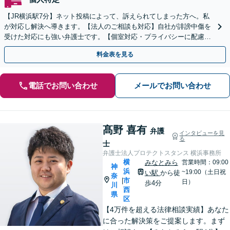
【JR横浜駅7分】ネット投稿によって、訴えられてしまった方へ。私
が対応し解決へ導きます。【法人のご相談も対応】自社が誹謗中傷を
受けた対応にも強い弁護士です。【個室対応・プライバシーに配慮】
コスプレに関連するトラブルは相談無料です
料金表を見る
電話でお問い合わせ
メールでお問い合わせ
髙野 喜有
弁護
インタビューを見
る
士
弁護士法人プロテクトスタンス 横浜事務所
横
みなとみら
営業時間：09:00
神
浜
~19:00（土日祝
い駅
から徒
奈
市
|
日）
歩4分
川
西
県
区
【4万件を超える法律相談実績】あなた
に合った解決策をご提案します。まず