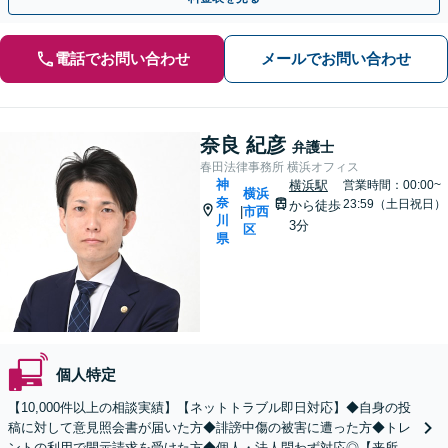
電話でお問い合わせ
メールでお問い合わせ
奈良 紀彦
弁護士
春田法律事務所 横浜オフィス
神
横浜駅
営業時間：00:00~
横浜
奈
23:59（土日祝日）
から徒歩
市西
|
川
3分
区
県
個人特定
【10,000件以上の相談実績】【ネットトラブル即日対応】◆自身の投
稿に対して意見照会書が届いた方◆誹謗中傷の被害に遭った方◆トレ
ントの利用で開示請求を受けた方◆個人・法人問わず対応◎【来所不