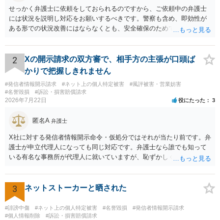
せっかく弁護士に依頼をしておられるのですから、ご依頼中の弁護士
には状況を説明し対応をお願いするべきです。警察も含め、即効性が
ある形での状況改善にはならなくとも、安全確保のためできることは
ある筈です。
2
Xの開示請求の双方審で、相手方の主張が口頭ば
かりで把握しきれません
#発信者情報開示請求
#ネット上の個人特定被害
#風評被害・営業妨害
#名誉毀損
#訴訟・損害賠償請求
2026年7月22日
役にたった
3
匿名A
弁護士
X社に対する発信者情報開示命令・仮処分ではそれが当たり前です。弁
護士が申立代理人になっても同じ対応です。弁護士なら誰でも知って
いる有名な事務所が代理人に就いていますが、恥ずかしくないのだろ
うかと思います。
3
ネットストーカーと晒された
#誹謗中傷
#ネット上の個人特定被害
#名誉毀損
#発信者情報開示請求
#個人情報削除
#訴訟・損害賠償請求