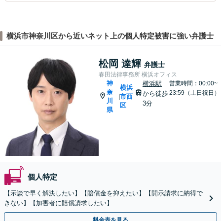
横浜市神奈川区から近いネット上の個人特定被害に強い弁護士
松岡 達輝
弁護士
春田法律事務所 横浜オフィス
神
横浜駅
営業時間：00:00~
横浜
奈
23:59（土日祝日）
から徒歩
市西
|
川
3分
区
県
個人特定
【示談で早く解決したい】【賠償金を抑えたい】【開示請求に納得で
きない】【加害者に賠償請求したい】
料金表を見る