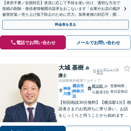
【来所不要／全国対応】状況に応じて手段を使い分け、適切な方法で
投稿の削除・発信者情報開示請求をおこないます「企業やお店の風評
被害対策／売り上げ低下防止のために尽力」加害者側の対応可：開示
請求の意見照会が来たときの対処法、被害者との示談交渉
料金表を見る
電話でお問い合わせ
メールでお問い合わせ
大城 基樹
弁
インタビューを
見る
護士
法律事務所横濱アカデミア
横浜市
横浜駅
か
営業時間：
神奈
神奈川
|
本日定休日
ら徒歩1分
川県
区
【初回相談30分無料】【横浜駅1分】相
談者さまのお気持ちに寄り添い、お話
をじっくりと伺うことから始めます。
「相続問題：税理士や不動産鑑定士な
ど他士業とも連携し、問題をワンスト