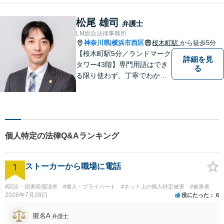
松尾 雄司
弁護士
LM総合法律事務所
神奈川県
横浜市西区
桜木町駅
から徒歩5分
|
【桜木町駅5分／ランドマーク
詳細を見
タワー43階】専門用語はでき
る
る限り使わず、丁寧でわかり
やすい説明を心がけていま
す！複雑な案件の場合でも複
数の弁護士でチームを作り、
誠心誠意対応いたします。
【初回相談45分無料】【完全
個人特定の法律Q&Aランキング
個室で対応】
1
ストーカーから職場に電話
#訴訟・損害賠償請求
#個人・プライベート
#ネット上の個人特定被害
#被害者
2026年7月28日
役にたった
6
匿名A
弁護士