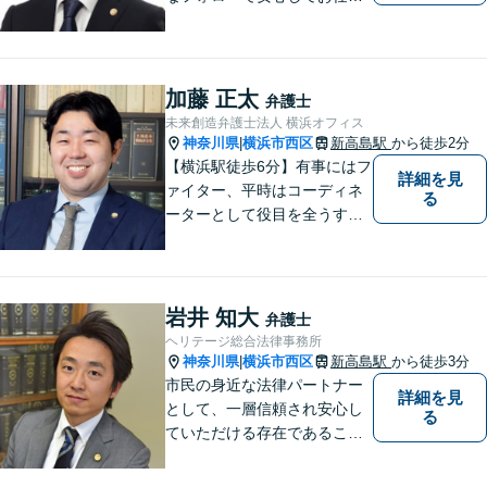
いただけます】 私の理念は、
「皆様が日常生活を取り戻す
お力になる」ということで
す。小さなお悩みから大きな
加藤 正太
弁護士
トラブルまでご相談くださ
未来創造弁護士法人 横浜オフィス
い。
神奈川県
横浜市西区
新高島駅
から徒歩2分
|
【横浜駅徒歩6分】有事にはフ
詳細を見
ァイター、平時はコーディネ
る
ーターとして役目を全うする
弁護士。行政事件も得意な弁
護士です。どんな難しい案件
でも依頼者の方の利益を尊重
します。【独占禁止法・下請
岩井 知大
弁護士
法の著書執筆】
ヘリテージ総合法律事務所
神奈川県
横浜市西区
新高島駅
から徒歩3分
|
市民の身近な法律パートナー
詳細を見
として、一層信頼され安心し
る
ていただける存在であること
を目指します。