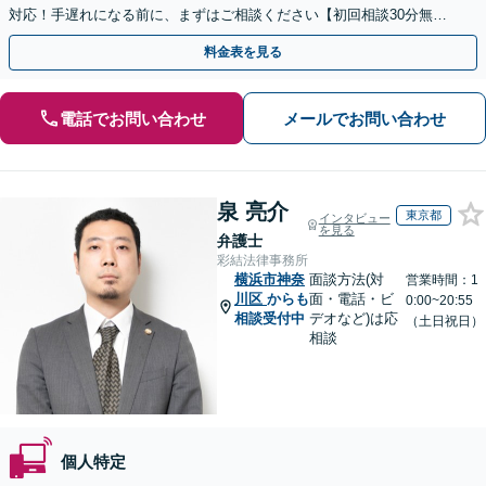
対応！手遅れになる前に、まずはご相談ください【初回相談30分無
料】【オンライン対応可】【夜間休日相談可】
料金表を見る
電話でお問い合わせ
メールでお問い合わせ
泉 亮介
東京都
インタビュー
を見る
弁護士
彩結法律事務所
横浜市神奈
面談方法(対
営業時間：1
川区
からも
面・電話・ビ
0:00~20:55
相談受付中
デオなど)は応
（土日祝日）
相談
個人特定