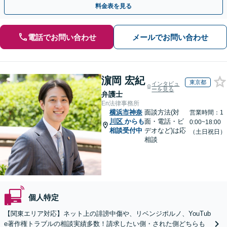
料金表を見る
電話でお問い合わせ
メールでお問い合わせ
濵岡 宏紀
東京都
インタビュ
ーを見る
弁護士
En法律事務所
横浜市神奈
面談方法(対
営業時間：1
川区
からも
面・電話・ビ
0:00~18:00
相談受付中
デオなど)は応
（土日祝日）
相談
個人特定
【関東エリア対応】ネット上の誹謗中傷や、リベンジポルノ、YouTub
e著作権トラブルの相談実績多数！請求したい側・された側どちらも