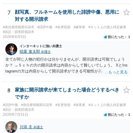
らご相談になることをお勧めいたします。
7
顔写真、フルネームを使用した誹謗中傷、悪用に
対する開示請求
#発信者情報開示請求
#誹謗中傷
#名誉毀損
#被害者
#ネット上の個人特定被害
#訴訟・損害賠償請求
2026年8月5日
役にたった
1
インターネットに強い弁護士
稲葉 進太郎
弁護士
全てが同じ人物の犯行かは分かりませんが、開示請求は可能でしょう
か？ →５ｃｈの方の開示請求は内容からして難しいでしょう。 XとIns
tagramの方は内容からして開示請求ができる可能性が高いでしょう。
ただ、アカウントが削除されていると開示請求は失敗する可能性が高
いでしょう。７月中にアカウントが削除されている場合、今から進め
ても失敗する可能性が高いように思われます。 相手を特定できた場
8
家族に開示請求が来てしまった場合どうするべき
合、相手に全ての弁護士費用を負担させることは可能でしょうか？ →
ですか
訴訟外の交渉で相手方が認めれば負担させることができるでしょう。
#誹謗中傷
#発信者情報開示請求
#名誉毀損
#加害者
#ネット上の個人特定被害
訴訟で判決となった場合は、実際の弁護士費用が認められる場合と認
#訴訟・損害賠償請求
められない場合があり何ともいえないところでしょう。
2026年7月31日
役にたった
1
川添 圭
弁護士