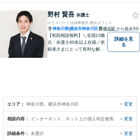
法人破産／相続／不貞トラブ
ル／離婚／男女問題
野村 賢吾
弁護士
ネクスパート法律事務所 横浜オフィス
神奈川県
横浜市神奈川区
横浜駅
から徒歩3分
|
【初回相談無料】＼全国13拠
詳細を見
点・弁護士40名以上在籍／依
る
頼者さまにとって有利な解決
になるよう、最後まで諦めず
に闘います！借金問題/離婚・
男女問 題/相続/交通事故/刑事
事件など、ご相談ください
【夜間・休日対応】
エリア
神奈川県、横浜市神奈川区
変更
相談内容
インターネット、ネット上の個人特定被害
変更
詳細条件
未選択
変更