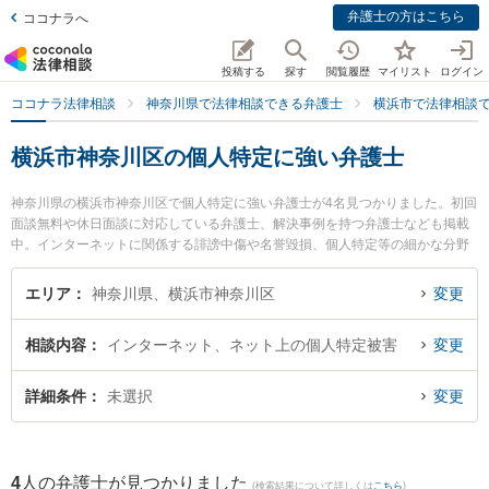
弁護士の方はこちら
ココナラへ
投稿する
探す
閲覧履歴
マイリスト
ログイン
ココナラ法律相談
神奈川県で法律相談できる弁護士
横浜市で法律相談
横浜市神奈川区の個人特定に強い弁護士
神奈川県の横浜市神奈川区で個人特定に強い弁護士が4名見つかりました。初回
面談無料や休日面談に対応している弁護士、解決事例を持つ弁護士なども掲載
中。インターネットに関係する誹謗中傷や名誉毀損、個人特定等の細かな分野
での絞り込み検索もでき便利です。特に法律事務所横濱アカデミアの大城 基樹
弁護士や田村総合法律事務所の田村 宗久弁護士、ジン法律事務所弁護士法人 横
エリア
神奈川県、横浜市神奈川区
変更
浜駅前事務所の坂本 学弁護士のプロフィール情報や弁護士費用、強みなどが注
目されています。『横浜市神奈川区で土日や夜間に発生した個人特定のトラブ
相談内容
インターネット、ネット上の個人特定被害
変更
ルを今すぐに弁護士に相談したい』『個人特定のトラブル解決の実績豊富な近
くの弁護士を検索したい』『初回相談無料で個人特定を法律相談できる横浜市
神奈川区内の弁護士に相談予約したい』などでお困りの相談者さんにおすすめ
詳細条件
未選択
変更
です。
4
人の弁護士が見つかりました
(検索結果について詳しくは
こちら
)