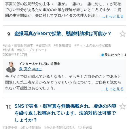
事実関係の説明部分の主体（「誰が」「誰の」「誰に対し」）が明確
でない部分があるため事案の正確な理解が難しいところですが、ご質
問の事実関係が、夫に対してプロバイダの代理人弁護士から発信者情
報開示請求の意見照会が届いたということであれば、いずれは発信者
情報として夫の氏名と住所が開示され、開示請求者（の代理人弁護
士）が、夫に対して内容証明郵便を送ったり訴訟の提起がなされたり
9
盗撮写真がSNSで拡散、慰謝料請求は可能か？
する可能性があるように思われます。この場合は、開示請求者（とあ
る女性？）の代理人弁護士へ、実は投稿者があなたであるという内容
#訴訟・損害賠償請求
#名誉毀損
#肖像権侵害
#ネット上の個人特定被害
とともに、あなたから連絡することもあり得ます。 夫がクレーム電話
#被害者
#個人・プライベート
2026年7月17日
役にたった
1
を入れた「相手方の法律事務所」というのがプロバイダの代理人の事
務所であるのか、それとも開示請求者の代理人の事務所なのかが不明
インターネットに強い弁護士
ですが、もし前者であれば、書類の再送要請にはあまり意味はなく、
泉 亮介
弁護士
一方、後者であるなら、夫を被告として提訴に至る可能性も考える必
モザイクで顔が隠れているとなると、そもそもご自身のことであると
要が出てきます。 あなたと夫との夫婦関係の状況（別居中なのか、夫
閲覧した第三者が分かるかどうかという点について、ご自身と認めら
婦関係は良好なのか、あなたが夫へ嘘をついたのか等）がよくわから
れない可能性はあるでしょう。
ないところがあり、実際にどのような対応がベターなのかを正確に検
討するためには、公開の相談ではなく、詳しい事実関係を整理した上
で弁護士へ直接相談するべきでしょう。
10
SNSで実名・顔写真を無断掲載され、虚偽の内容
を繰り返し投稿されています。法的対応は可能で
しょうか？
#誹謗中傷
#個人情報削除
#発信者情報開示請求
#名誉毀損