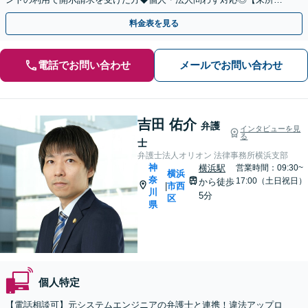
要／LINE相談可】
料金表を見る
電話でお問い合わせ
メールでお問い合わせ
吉田 佑介
弁護
インタビューを見
る
士
弁護士法人オリオン 法律事務所横浜支部
神
横浜駅
営業時間：09:30~
横浜
奈
17:00（土日祝日）
から徒歩
市西
|
川
5分
区
県
個人特定
【電話相談可】元システムエンジニアの弁護士と連携！違法アップロ