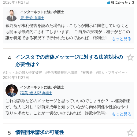
2026年7月27日
役にたった
3
インターネットに強い弁護士
泉 亮介
弁護士
裁判所が権利侵害を認めた場合は，こちらが開示に同意していなくと
も開示は最終的にされてしまいます。 ご自身の投稿が，相手がどこの
誰か特定できる状況下で行われたものであれば，権利侵害性が認めら
れる可能性はあるかと思われます。 もっとも，相手方の晒し行為につ
いても，アカウントを特定したうえで，ネットストーカーとして晒し
たのであれば，かかる行為に権利侵害性が認められる可能性はあるで
4
インスタでの虚偽メッセージに対する法的対応の
しょう。
必要性は？
#ネット上の個人特定被害
#発信者情報開示請求
#被害者
#個人・プライベート
2026年7月27日
インターネットに強い弁護士
稲葉 進太郎
弁護士
これは詐欺などのメッセージと思っていいのでしょうか？ →相談者様
が、他人に対し「以前未成年と知っていながら肉体関係や性的なやり
取りを求めた」ことが一切ないのであれば、詐欺や恐喝の可能性が高
いでしょう。
5
情報開示請求の可能性