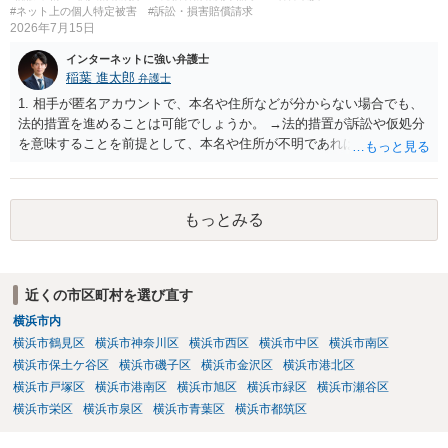
#ネット上の個人特定被害
#訴訟・損害賠償請求
2026年7月15日
インターネットに強い弁護士
稲葉 進太郎
弁護士
1. 相手が匿名アカウントで、本名や住所などが分からない場合でも、
法的措置を進めることは可能でしょうか。 →法的措置が訴訟や仮処分
を意味することを前提として、本名や住所が不明であれば実現が難し
いでしょう。 2. 発信者情報開示請求などを行う場合、おおよその費用
や期間はどのくらいを想定すればよいでしょうか。 →数十万円・数ヶ
月が目安でしょう。 3. 投稿が削除されても、スクリーンショットやU
もっとみる
RLなどの証拠があれば対応は可能でしょうか。 →対応可能である場合
があるでしょう。 4. このようなケースでは、まず弁護士へ相談するの
がよいのか、それとも警察への相談を優先した方がよいのでしょう
か。 →相談者様におかれて詐欺など一切していないのであれば、弁護
近くの市区町村を選び直す
士と警察両方でしょう。 5. 相手が特定できた場合、名誉毀損や侮辱
横浜市内
罪、損害賠償請求などの対象になる可能性はありますか。 →あるでし
ょう。 6. 相談する場合、持参した方がよい資料（スクリーンショッ
横浜市鶴見区
横浜市神奈川区
横浜市西区
横浜市中区
横浜市南区
ト、URL、Metaとのやり取り、警察への相談記録など）があれば教え
横浜市保土ケ谷区
横浜市磯子区
横浜市金沢区
横浜市港北区
てください。 →弁護士にご相談になる際は、まず、弁護士に電話でご
横浜市戸塚区
横浜市港南区
横浜市旭区
横浜市緑区
横浜市瀬谷区
相談になり、その弁護士から、必要な資料を教えてもらうのが良いで
横浜市栄区
横浜市泉区
横浜市青葉区
横浜市都筑区
しょう。