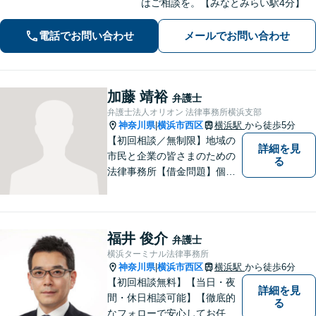
はご相談を。【みなとみらい駅4分】
電話でお問い合わせ
メールでお問い合わせ
加藤 靖裕
弁護士
弁護士法人オリオン 法律事務所横浜支部
神奈川県
横浜市西区
横浜駅
から徒歩5分
|
【初回相談／無制限】地域の
詳細を見
市民と企業の皆さまのための
る
法律事務所【借金問題】個
人・法人両方のご相談に対
応。セカンドオピニオンも歓
迎【交通事故】示談金額の無
料診断サービスを実施してい
福井 俊介
弁護士
ます【夜間・休日面談】【完
横浜ターミナル法律事務所
全個室】【横浜駅5分】
神奈川県
横浜市西区
横浜駅
から徒歩6分
|
【初回相談無料】【当日・夜
詳細を見
間・休日相談可能】【徹底的
る
なフォローで安心してお任せ