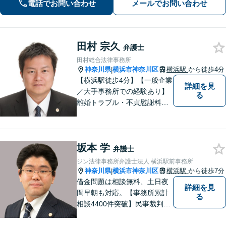
電話でお問い合わせ
メールでお問い合わせ
ップで解決」「交通事故：事故発生直
後から全面サポート」【休日・夜間相
談可】
田村 宗久
弁護士
田村総合法律事務所
神奈川県
横浜市神奈川区
横浜駅
から徒歩4分
|
【横浜駅徒歩4分】【一般企業
詳細を見
／大手事務所での経験あり】
る
離婚トラブル・不貞慰謝料・
養育費未払い、ネット上での
誹謗中傷・企業法務お任せく
ださい。不安を感じたらまず
坂本 学
ご相談ください【秘密厳守】
弁護士
【オンライン相談可】
ジン法律事務所弁護士法人 横浜駅前事務所
神奈川県
横浜市神奈川区
横浜駅
から徒歩7分
|
借金問題は相談無料、土日夜
詳細を見
間早朝も対応。【事務所累計
る
相談4400件突破】民事裁判／
家事調停・審判／債務整理／