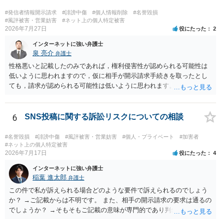
#発信者情報開示請求
#誹謗中傷
#個人情報削除
#名誉毀損
#風評被害・営業妨害
#ネット上の個人特定被害
2026年7月27日
役にたった
2
インターネットに強い弁護士
泉 亮介
弁護士
性格悪いと記載したのみであれば，権利侵害性が認められる可能性は
低いように思われますので，仮に相手が開示請求手続きを取ったとし
ても，請求が認められる可能性は低いように思われます。
6
SNS投稿に関する訴訟リスクについての相談
#名誉毀損
#誹謗中傷
#風評被害・営業妨害
#個人・プライベート
#加害者
#ネット上の個人特定被害
2026年7月17日
役にたった
4
インターネットに強い弁護士
稲葉 進太郎
弁護士
この件で私が訴えられる場合どのような要件で訴えられるのでしょう
か？ →ご記載からは不明です。 また、相手の開示請求の要求は通るの
でしょうか？ →そもそもご記載の意味が専門的であり判然としないも
のと存じます。直接弁護士に、そのゲームの内容をご説明になりなが