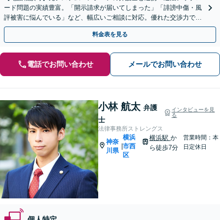
ード問題の実績豊富。「開示請求が届いてしまった」「誹謗中傷・風
評被害に悩んでいる」など、幅広いご相談に対応。優れた交渉力で最
短の解決を目指します【横浜駅8分】【夜間・休日対応】
料金表を見る
電話でお問い合わせ
メールでお問い合わせ
小林 航太
弁護
インタビューを見
る
士
法律事務所ストレングス
横浜
横浜駅
か
営業時間：本
神奈
市西
|
日定休日
ら徒歩7分
川県
区
個人特定