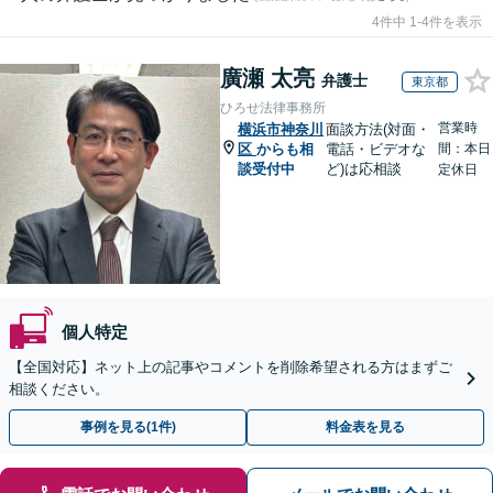
4件中 1-4件を表示
廣瀬 太亮
弁護士
東京都
ひろせ法律事務所
営業時
横浜市神奈川
面談方法(対面・
区
からも相
電話・ビデオな
間：本日
談受付中
ど)は応相談
定休日
個人特定
【全国対応】ネット上の記事やコメントを削除希望される方はまずご
相談ください。
事例を見る(1件)
料金表を見る