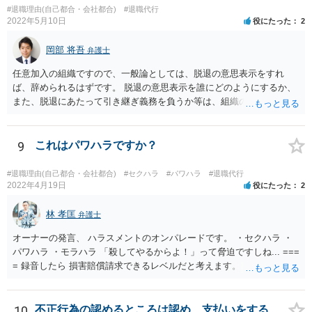
#退職理由(自己都合・会社都合)
#退職代行
2022年5月10日
役にたった
2
岡部 将吾
弁護士
任意加入の組織ですので、一般論としては、脱退の意思表示をすれ
ば、辞められるはずです。 脱退の意思表示を誰にどのようにするか、
また、脱退にあたって引き継ぎ義務を負うか等は、組織の実態等を踏
まえて個別的に判断する必要があります。 弁護士に直接相談すれば、
もう少し具体的な対応方法についてアドバイスを受けられると思いま
す。
9
これはパワハラですか？
#退職理由(自己都合・会社都合)
#セクハラ
#パワハラ
#退職代行
2022年4月19日
役にたった
2
林 孝匡
弁護士
オーナーの発言、 ハラスメントのオンパレードです。 ・セクハラ ・
パワハラ ・モラハラ 「殺してやるからよ！」って脅迫ですしね... ===
= 録音したら 損害賠償請求できるレベルだと考えます。 ━━━━━━
━━━ ▼ ご参考になればと ━━━━━━━━━ ・証拠の集め方 ・訴
え方 ・パワハラ裁判例については、 私がブログを書いています。 プ
ロフィールのリンクから飛べます。 ご参考になれば幸いです。
10
不正行為の認めるところは認め、支払いをする