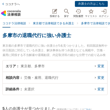
弁護士の方はこちら
ココナラへ
投稿する
探す
閲覧履歴
マイリスト
ログイン
ココナラ法律相談
東京都で法律相談できる弁護士
多摩市で法律相談で
多摩市の退職代行に強い弁護士
東京都の多摩市で退職代行に強い弁護士が5名見つかりました。初回面談無料や
休日面談に対応している弁護士、解決事例を持つ弁護士なども掲載中。労働・
雇用に関係する不当解雇や退職勧奨、内定取消等の細かな分野での絞り込み検
索もでき便利です。特に古林法律事務所の古林 弘行弁護士や弁護士法人本間総
合法律事務所 多摩センターオフィスの本間 悟弁護士、村田・西山法律事務所の
エリア
東京都、多摩市
変更
村田 望弁護士のプロフィール情報や弁護士費用、強みなどが注目されていま
す。『多摩市で土日や夜間に発生した退職代行のトラブルを今すぐに弁護士に
相談内容
労働・雇用、退職代行
変更
相談したい』『退職代行のトラブル解決の実績豊富な近くの弁護士を検索した
い』『初回相談無料で退職代行を法律相談できる多摩市内の弁護士に相談予約
したい』などでお困りの相談者さんにおすすめです。
詳細条件
未選択
変更
5
人の弁護士が見つかりました
(検索結果について詳しくは
こちら
)