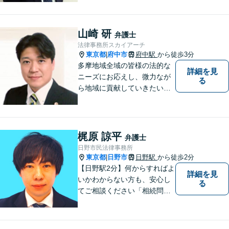
ますので、手遅れになる前
に、まずは気兼ねなくご相談
ください。 ご相談・ご依頼い
山崎 研
弁護士
ただいた際には、精一杯サポ
法律事務所スカイアーチ
ートいたします。
東京都
府中市
府中駅
から徒歩3分
|
多摩地域全域の皆様の法的な
詳細を見
ニーズにお応えし、微力なが
る
ら地域に貢献していきたいと
考えています。
梶原 諒平
弁護士
日野市民法律事務所
東京都
日野市
日野駅
から徒歩2分
|
【日野駅2分】何からすればよ
詳細を見
いかわからない方も、安心し
る
てご相談ください「相続問
題：不動産相続、株式の相
続、遺留分侵害額請求、遺言
書作成など」「インターネッ