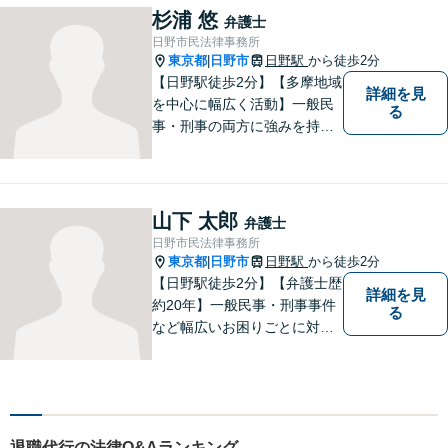
ト：誹謗中傷の削除、発信者
杉浦 悠
弁護士
情報開示請求、名誉毀損によ
日野市民法律事務所
る損害賠償、企業や飲食店の
東京都
日野市
日野駅
から徒歩2分
|
風評被害対策など」
【日野駅徒歩2分】【多摩地域
詳細を見
を中心に幅広く活動】一般民
る
事・刑事の両方に強みを持つ
弁護士。依頼者様1人1人に寄
り添って、最適な道へと導き
ます。法律問題は身近なもの
です。まずはお気軽にご相談
山下 太郎
弁護士
ください。【子連れ相談OK】
日野市民法律事務所
東京都
日野市
日野駅
から徒歩2分
|
【日野駅徒歩2分】【弁護士歴
詳細を見
約20年】一般民事・刑事事件
る
など幅広いお困りごとに対応
可能。建築紛争や原発事故な
どの複雑な問題にも積極的に
取り組んでおります。一つひ
とつの問題に真剣に向き合
い、最善の解決を目指しま
退職代行の法律Q&Aランキング