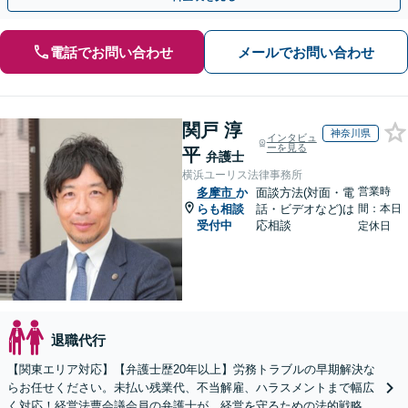
電話でお問い合わせ
メールでお問い合わせ
関戸 淳
神奈川県
インタビュ
ーを見る
平
弁護士
横浜ユーリス法律事務所
営業時
多摩市
か
面談方法(対面・電
らも相談
話・ビデオなど)は
間：本日
受付中
応相談
定休日
退職代行
【関東エリア対応】【弁護士歴20年以上】労務トラブルの早期解決な
らお任せください。未払い残業代、不当解雇、ハラスメントまで幅広
く対応！経営法曹会議会員の弁護士が、経営を守るための法的戦略を