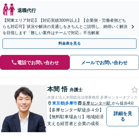
退職代行
【関東エリア対応】【対応実績300件以上】【企業側・労働者側どち
らも対応可】状況や解決の見通しをきちんとご説明し、納得いく解決
を目指します「難しい案件はチームで対応」不当解雇
料金表を見る
電話でお問い合わせ
メールでお問い合わせ
本間 悟
弁護士
弁護士法人本間総合法律事務所 多摩センターオフィス
東京都
多摩市
多摩センター駅
から徒歩4分
|
【多摩センター駅徒歩４分】
詳細を見
【無料駐車場あり】地域経済
る
支える経営者と企業の成長を
サポート。同時に地域住民の
安心を法律の専門家としてサ