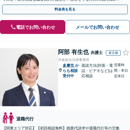
提案します【夜間や休日相談も対応可能】
料金表を見る
電話でお問い合わせ
メールでお問い合わせ
阿部 有生也
弁護士
東京都
伊倉総合法律事務所
営業時
多摩市
か
面談方法(対面・電
らも相談
話・ビデオなど)は
間：本日
受付中
応相談
定休日
退職代行
【関東エリア対応】【初回相談無料】残業代請求や退職代行等の労働