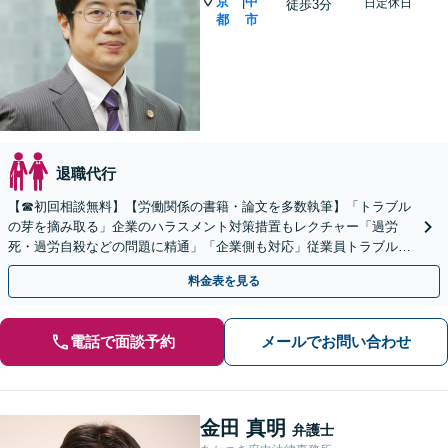
京
中
|
日定休日
徒歩3分
都
市
退職代行
【☎︎初回相談無料】【労働関係の書籍・論文を多数執筆】「トラブル
の芽を摘み取る」企業のハラスメント対策措置もレクチャー「過労
死・過労自殺などの問題に精通」「企業側も対応」従業員トラブルは
お任せください「顧問契約あり」【府中駅3分】
料金表を見る
電話で面談予約
メールでお問い合わせ
金田 真明
弁護士