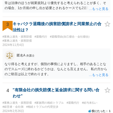
常は法律のほうが就業規則より優先すると考えられることが多く、そ
の場合、1か月前の申し出が必要とされるケースでも2週間前の退職予
告で退職の効果が生じると考えられます。 もっとも、退職1か月前の
申し出は世間のあらゆる業種で広く採用されたルールであり、それ自
体が不合理と判断されるようなものではないため、就業規則・退職金
3
キャバクラ退職後の損害賠償請求と同業禁止の合
規程において「正当な理由なく会社の承認を得ずに退職した場合や引
法性は？
継ぎを行わずに退職した場合に退職金を減額ないし不支給とする」旨
#業務上過失・損害賠償
#退職代行
#退職理由(自己都合・会社都合)
の条項が設けられている場合、その制約を受けることは考えられま
#業務上過失・損害賠償
す。
2024年11月4日
匿名A
弁護士
なり得ると考えますが、個別の事情によりますし、相手のあることな
のでスムーズに終わるかどうかは、なんとも言えません。 私の方から
のご助言は以上で終わります。
4
"有限会社の損失賠償と返金請求に関する問い合
わせ"
#業務上過失・損害賠償
#家族間の相続トラブル
#退職代行
#給与未払い
#経営者・会社側
#相続トラブルの代理交渉
2024年2月26日
役にたった
1