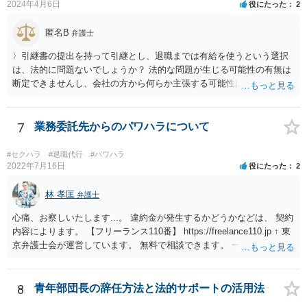
2024年4月6日
役にたった
2
匿名B
弁護士
〉引継書の提出を持って引継とし、退職までは有給を使うという選択
は、法的に問題ないでしょうか？ 法的な問題が生じる可能性の有無は
断定できませんし、会社の方から何らか主張する可能性はあります。
しかし、現実に損害賠償責任を負うことは、ほとんど考えられませ
ん。 それよりも、書いておられる事情がある場合は、いつ、どのよう
な方法で、退職の意思及び退職日まで全日有給休暇を使用することを
7
業務委託先からのパワハラについて
会社に伝えるかが、問題になるかもしれないです。 場合よっては退職
代行の利用などもご検討なさってください。
#セクハラ
#退職代行
#パワハラ
2022年7月16日
役にたった
2
林 孝匡
弁護士
心痛、お察しいたします...。 違約金が発生するかどうかなどは、 契約
内容によります。 【フリーランス110番】 https://freelance110.jp ↑ 東
京弁護士会が運営しています。 無料で相談できます。 一度、ご相談す
ることを検討してみてください。 かりに違約金が発生するとしても、
「パワハラしてたよね」という材料で 減額交渉も可能かもしれませ
ん。
8
青年部団長の辞任方法と法的サポートの活用法