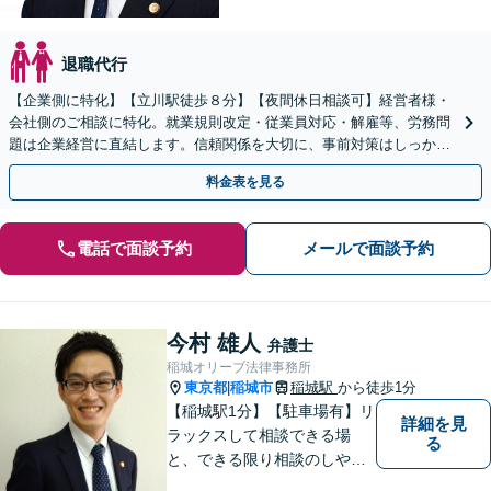
退職代行
【企業側に特化】【立川駅徒歩８分】【夜間休日相談可】経営者様・
会社側のご相談に特化。就業規則改定・従業員対応・解雇等、労務問
題は企業経営に直結します。信頼関係を大切に、事前対策はしっかり
と、起きたトラブルは最小限に抑えるよう尽力します。
料金表を見る
電話で面談予約
メールで面談予約
今村 雄人
弁護士
稲城オリーブ法律事務所
東京都
稲城市
稲城駅
から徒歩1分
|
【稲城駅1分】【駐車場有】リ
詳細を見
ラックスして相談できる場
る
と、できる限り相談のしやす
い雰囲気作りを心がけており