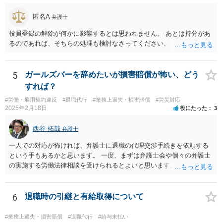
匿名A
弁護士
役員登録の解除が何かに影響するとは思われません。 あとは持分があ
るのであれば、そちらの処理も検討なさってください。
5
ガールズバーを辞めたいが損害賠償が怖い、どう
すれば？
#労働・雇用契約違反
#退職代行
#業務上過失・損害賠償
#労災対応
2025年2月18日
役にたった
3
西谷 拓哉
弁護士
一人での対応が怖ければ、弁護士に退職の代理交渉手続きを依頼する
という手もあるかと思います。 一度、まずは弁護士会や個々の弁護士
の実施する労働法律相談を受けられるとよいと思います。
6
退職時の引継と有給取得について
#業務上過失・損害賠償
#退職代行
#給与未払い