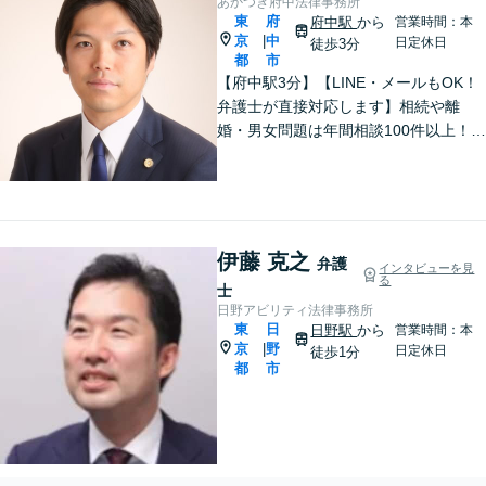
あかつき府中法律事務所
東
府
府中駅
から
営業時間：本
京
中
|
日定休日
徒歩3分
都
市
【府中駅3分】【LINE・メールもOK！
弁護士が直接対応します】相続や離
婚・男女問題は年間相談100件以上！慰
謝料請求の実績豊富です。借金・債務
整理もお任せを。破産管財人経験のあ
る弁護士がスピード解決します。【初
回面談は無料】
伊藤 克之
弁護
インタビューを見
る
士
日野アビリティ法律事務所
東
日
日野駅
から
営業時間：本
京
野
|
日定休日
徒歩1分
都
市