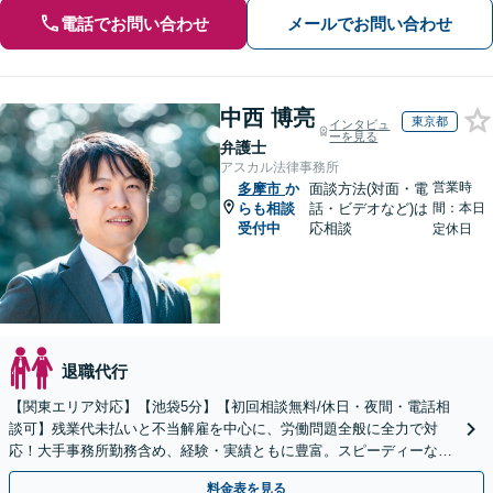
電話でお問い合わせ
メールでお問い合わせ
中西 博亮
東京都
インタビュ
ーを見る
弁護士
アスカル法律事務所
営業時
多摩市
か
面談方法(対面・電
らも相談
話・ビデオなど)は
間：本日
受付中
応相談
定休日
退職代行
【関東エリア対応】【池袋5分】【初回相談無料/休日・夜間・電話相
談可】残業代未払いと不当解雇を中心に、労働問題全般に全力で対
応！大手事務所勤務含め、経験・実績ともに豊富。スピーディーな対
応が信条で、早期解決【弁護士は頼りになると言われたい】
料金表を見る