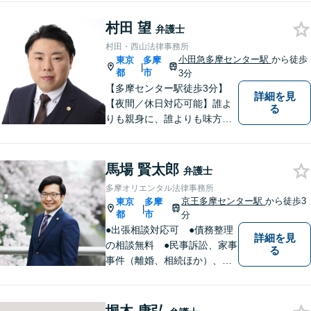
ポート。企業事案から、交通
村田 望
事故、相続、成年後見、不動
弁護士
産など幅広く法律問題に対応
村田・西山法律事務所
しますので、お気軽にご相談
小田急多摩センター駅
から徒歩
東京
多摩
|
を。
都
市
3分
【多摩センター駅徒歩3分】
詳細を見
【夜間／休日対応可能】誰よ
る
りも親身に、誰よりも味方で
ある存在になりたいと思いま
す。企業法務／相続問題／離
婚問題／不動産問題／刑事事
馬場 賢太郎
弁護士
件など、幅広く対応可能。迅
多摩オリエンタル法律事務所
速かつ適切な対応を心掛けて
京王多摩センター駅
から徒歩3
東京
多摩
|
おります。
都
市
分
●出張相談対応可 ●債務整理
詳細を見
の相談無料 ●民事訴訟、家事
る
事件（離婚、相続ほか）、法
人企業法務（労働、売掛金、
契約書ほか）、刑事事件、少
年事件など