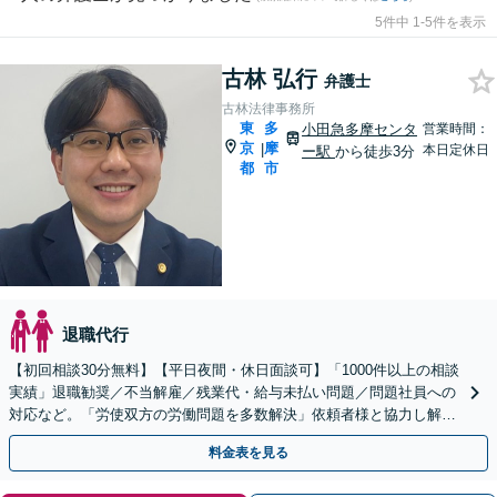
5件中 1-5件を表示
古林 弘行
弁護士
古林法律事務所
東
多
小田急多摩センタ
営業時間：
京
摩
|
本日定休日
ー駅
から徒歩3分
都
市
退職代行
【初回相談30分無料】【平日夜間・休日面談可】「1000件以上の相談
実績」退職勧奨／不当解雇／残業代・給与未払い問題／問題社員への
対応など。「労使双方の労働問題を多数解決」依頼者様と協力し解決
に向け尽力いたします！顧問契約も1.1万〜可能
料金表を見る