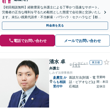
【初回相談無料】経験豊富な弁護士による丁寧かつ迅速なサポート。
労働者の正当な権利を守るため毅然とした態度で会社側と交渉いたし
ます。未払い残業代請求・不当解雇・パワハラ・セクハラなど【都庁
前駅直結】【複数拠点あり】
料金表を見る
電話でお問い合わせ
メールでお問い合わせ
清水 卓
東京都
インタビュー
を見る
弁護士
しみず法律事務所
営業時
多摩市
か
面談方法(対面・電
らも相談
話・ビデオなど)は
間：本日
受付中
応相談
定休日