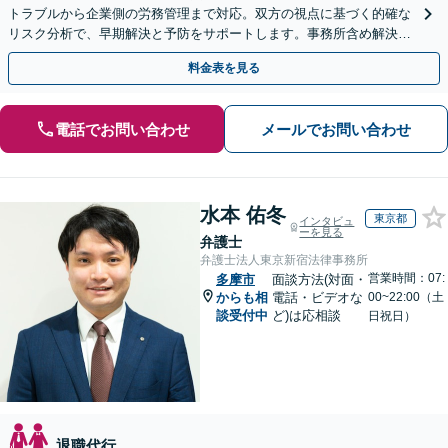
トラブルから企業側の労務管理まで対応。双方の視点に基づく的確な
リスク分析で、早期解決と予防をサポートします。事務所含め解決実
績は年300件以上！【時間外・Web相談も可】
料金表を見る
電話でお問い合わせ
メールでお問い合わせ
水本 佑冬
東京都
インタビュ
ーを見る
弁護士
弁護士法人東京新宿法律事務所
営業時間：07:
多摩市
面談方法(対面・
からも相
電話・ビデオな
00~22:00（土
談受付中
ど)は応相談
日祝日）
退職代行