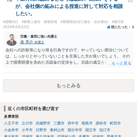
が、会社側の妬みによる捏造に対して対応を相談
したい。
#退職代行
#業務上過失・損害賠償
#退職理由(自己都合・会社都合)
#過労死
2024年4月22日
役にたった
2
労働・雇用に強い弁護士
泉 亮介
弁護士
会社への詐欺等になり得る行為ですので、やっていない部分について
は、しっかりとやっていないことを主張した方が良いでしょう。 その
上で損害賠償を含めた示談金の交渉をし、示談の成立を目指す必要が
あるでしょう。
もっとみる
近くの市区町村を選び直す
多摩東部
八王子市
立川市
武蔵野市
三鷹市
府中市
昭島市
調布市
町田市
小金井市
小平市
日野市
東村山市
国分寺市
国立市
狛江市
東大和市
清瀬市
東久留米市
武蔵村山市
多摩市
稲城市
西東京市