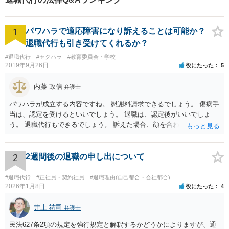
す。
1
パワハラで適応障害になり訴えることは可能か？
退職代行も引き受けてくれるか？
#退職代行
#セクハラ
#教育委員会・学校
2019年9月26日
役にたった
5
内藤 政信
弁護士
パワハラが成立する内容ですね。 慰謝料請求できるでしょう。 傷病手
当は、認定を受けるといいでしょう。 退職は、認定後がいいでしょ
う。 退職代行もできるでしょう。 訴えた場合、顔を合わすことは、あ
るかもしれません。 そのときは、弁護士も一緒ですから、いまより恐
れは 減じて来るでしょう。
2
2週間後の退職の申し出について
#退職代行
#正社員・契約社員
#退職理由(自己都合・会社都合)
2026年1月8日
役にたった
4
井上 祐司
弁護士
民法627条2項の規定を強行規定と解釈するかどうかによりますが、通