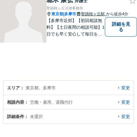
堀木 康弘
弁護士
聖蹟桜ヶ丘法律事務所
東京都
多摩市
聖蹟桜ヶ丘駅
から徒歩4分
|
【多摩市近郊】【初回相談無
詳細を見
料】【土日夜間の相談可能】1
る
日でも早く安心して毎日を過
ごせるように、まずはお気軽
にご相談ください
エリア
東京都、多摩市
変更
相談内容
労働・雇用、退職代行
変更
詳細条件
未選択
変更