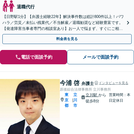
退職代行
【日野駅1分】【弁護士経験22年】解決事件数は総計800件以上！パワ
ハラ／労災／未払い残業代／不当解雇／退職勧奨など経験豊富です。
【発達障害当事者専門の相談室あり】お一人で悩まず、すぐにご相談
ください。【初回相談無料】【オンライン相談可】
料金表を見る
電話で面談予約
メールで面談予約
今浦 啓
弁護士
インタビューを見る
原後綜合法律事務所 立川事務所
東
立
立川駅
から
営業時間：本
京
川
|
日定休日
徒歩8分
都
市