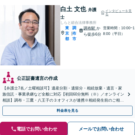
白土 文也
弁護
インタビューを見
る
士
しらと総合法律事務所
東
調
調布駅
か
営業時間：10:00~1
京
布
|
8:00（平日）
ら徒歩6分
都
市
公正証書遺言の作成
【弁護士7名／土曜相談可】遺産分割・遺留分・相続放棄・遺言・家
族信託・事業承継など全般に対応【初回60分無料（※）／オンライン
相談】調布・三鷹・八王子の３オフィスが連携※相続発生前のご相談
など有料相談になるものもございます
料金表を見る
電話でお問い合わせ
メールでお問い合わせ