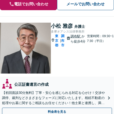
電話でお問い合わせ
メールでお問い合わせ
小松 雅彦
弁護士
多摩オアシス法律事務所
東
調
調布駅
か
営業時間：09:30~1
京
布
|
7:30（平日）
ら徒歩4分
都
市
公正証書遺言の作成
【初回面談30分無料】丁寧・安心を感じられる対応を心がけ！交渉や
調停、裁判などさまざまなフェーズに対応いたします。相続不動産の
処理やお墓に関するご相談もお任せください！他士業と連携し、満足
度の高い相続の実現を目指します【弁護士歴40年以上】
料金表を見る