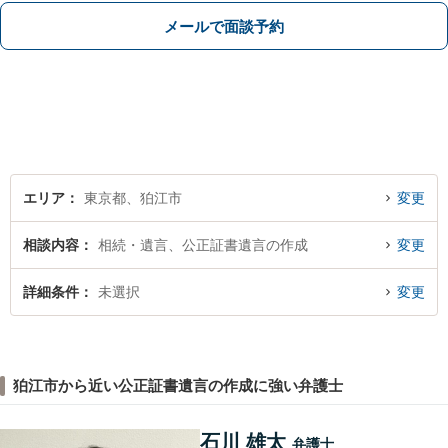
部分は、その理由を説明し代案をご検
メールで面談予約
討いたします』セカンドオピニオン可
【狛江駅4分／休日夜間相談可】
エリア
東京都、狛江市
変更
相談内容
相続・遺言、公正証書遺言の作成
変更
詳細条件
未選択
変更
狛江市から近い公正証書遺言の作成に強い弁護士
石川 雄太
弁護士