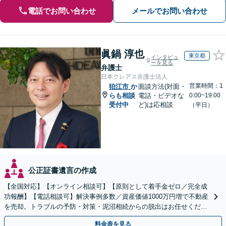
電話でお問い合わせ
メールでお問い合わせ
眞鍋 淳也
東京都
インタビュ
ーを見る
弁護士
日本クレアス弁護士法人
営業時間：1
狛江市
か
面談方法(対面・
らも相談
電話・ビデオな
0:00~19:00
受付中
ど)は応相談
（平日）
公正証書遺言の作成
【全国対応】【オンライン相談可】【原則として着手金ゼロ／完全成
功報酬】【電話相談可】解決事例多数／資産価値1000万円増で不動産
を売却。トラブルの予防・対策・泥沼相続からの脱出はお任せくださ
い！法律と税務を一体的に対応します
料金表を見る