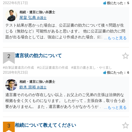
2022年6月17日
役にたった
5
相続・遺言に強い弁護士
尾畠 弘典
弁護士
テスト結果が悪かった場合は、公正証書の効力について後々問題が生
じる（無効など）可能性があると思います。 他に公正証書の効力に問
題が出る場合としては、強迫により作成された場合、錯誤（勘違い）
の場合などがあります。 遺言の対象となる財産の多寡などにもよりま
すが、弁護士に作成を依頼する場合は、１０～数十万円程度になるケ
ースが多いと思います。 報酬体系は、弁護士ごとに異なりますので一
2
遺言状の効力について
律の基準はありません。
#自筆証書遺言の作成
#公正証書遺言の作成
#遺言の書き直し・やり直し
2018年8月23日
役にたった
6
相続・遺言に強い弁護士
鈴木 崇裕
弁護士
遺言書そのものが存在しない以上，お父上のご兄弟の主張は法律的な
根拠を全く欠くものになります。 したがって，主張自体，取り合う必
要がありません。 また，遺言書があろうがなかろうが，お父上のご兄
弟と面会しなければならない義務はもともとありません。 峰岸先生の
ご回答にもありますが， 代理人弁護士をたてて，その弁護士から相手
方に対して， ・相続に関する主張は法的根拠がなく，一切応じないこ
3
相続について教えてください
と ・今後一切の連絡をしてこないでほしいこと ・連絡を継続してくる