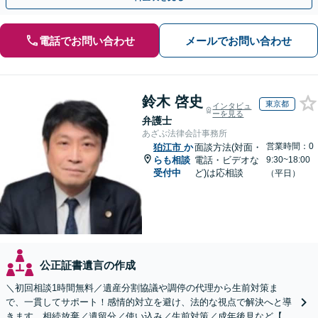
電話でお問い合わせ
メールでお問い合わせ
鈴木 啓史
東京都
インタビュ
ーを見る
弁護士
あざぶ法律会計事務所
営業時間：0
狛江市
か
面談方法(対面・
らも相談
電話・ビデオな
9:30~18:00
受付中
ど)は応相談
（平日）
公正証書遺言の作成
＼初回相談1時間無料／遺産分割協議や調停の代理から生前対策ま
で、一貫してサポート！感情的対立を避け、法的な視点で解決へと導
きます。相続放棄／遺留分／使い込み／生前対策／成年後見など【W