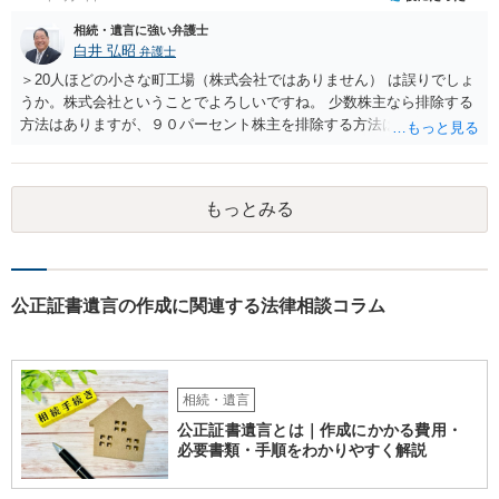
示して相談した方がよいように思います。
相続・遺言に強い弁護士
白井 弘昭
弁護士
＞20人ほどの小さな町工場（株式会社ではありません） は誤りでしょ
うか。株式会社ということでよろしいですね。 少数株主なら排除する
方法はありますが、９０パーセント株主を排除する方法は現実的にあ
りません。 事業承継や株譲渡を進めるには、社員全員で本人を説得す
るか、家族を説得して承継させるかしかないでしょう。 また、出資者
がいれば、全員で会社を辞めて新たな会社を立ち上げることも考えら
もっとみる
れます。 それか、しばらく我慢して、社長が没した後に相続人から承
継させるしかないように思えます。 私見ながらご参考まで。
公正証書遺言の作成に関連する法律相談コラム
相続・遺言
公正証書遺言とは｜作成にかかる費用・
必要書類・手順をわかりやすく解説