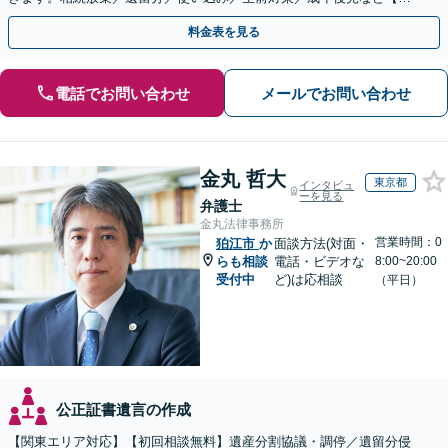
EB面談対応】
料金表を見る
電話でお問い合わせ
メールでお問い合わせ
金丸 哲大
東京都
インタビュ
ーを見る
弁護士
金丸法律事務所
営業時間：0
狛江市
か
面談方法(対面・
らも相談
電話・ビデオな
8:00~20:00
受付中
ど)は応相談
（平日）
公正証書遺言の作成
【関東エリア対応】【初回相談無料】遺産分割協議・調停／遺留分侵