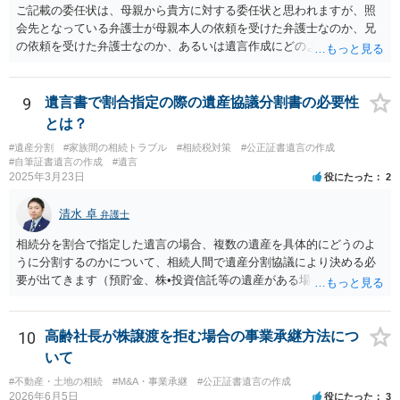
ご記載の委任状は、母親から貴方に対する委任状と思われますが、照
会先となっている弁護士が母親本人の依頼を受けた弁護士なのか、兄
の依頼を受けた弁護士なのか、あるいは遺言作成にどのような立場で
関与しているのかによって、説明を求められる範囲は変わり得るもの
と思われます。 仮に、その弁護士が母親本人から依頼を受けているの
であれば、母親本人に対する報告義務が問題となります。母親が貴方
9
遺言書で割合指定の際の遺産協議分割書の必要性
に一任する旨を明確に伝えており、委任状の内容にも、弁護士との連
とは？
絡、進捗確認、公正証書遺言の作成有無や控えの確認等が含まれてい
#遺産分割
#家族間の相続トラブル
#相続税対策
#公正証書遺言の作成
るのであれば、貴方から進捗状況等の説明を求める余地はあります。
#自筆証書遺言の作成
#遺言
他方で、その弁護士が兄の依頼を受けた弁護士である場合には、兄の
2025年3月23日
役にたった
2
代理人という立場になりますので、貴方や母親に対して当然に進捗状
況を報告する義務があるとは限りません。また、親族間で利害対立が
清水 卓
弁護士
ある可能性がある場合、守秘義務や本人意思確認の観点から、委任状
があるとしても直ちに内容を開示しないこともあり得ます。 公正証書
相続分を割合で指定した遺言の場合、複数の遺産を具体的にどうのよ
遺言が作成済みである場合でも、生前にその存在や内容を誰に開示す
うに分割するのかについて、相続人間で遺産分割協議により決める必
るかは、基本的には遺言者本人の意思による問題です。まずは、母親
要が出てきます（預貯金、株•投資信託等の遺産がある場合に、どの遺
本人から弁護士に対し、「娘に進捗状況及び公正証書遺言の作成有
産についても相続分の割合で分けるのか、預貯金はある相続人に、株•
無・内容について説明してよい」旨を明確に伝えてもらい、委任状の
投資信託は他の相続人にというような分け方をするのか等について
写しを添付して、期限を区切って書面で回答を求めることが考えられ
は、相続人間で遺産分割協議により決める必要があります）。
10
高齢社長が株譲渡を拒む場合の事業承継方法につ
ます。それでも回答がない場合には、母親本人の意思能力や真意、兄
いて
による不当な関与の有無も含めて、別の弁護士に資料（遺言書案、委
#不動産・土地の相続
#M&A・事業承継
#公正証書遺言の作成
任状、母親の発言内容、弁護士との連絡履歴、兄とのやり取り等）を
2026年6月5日
役にたった
3