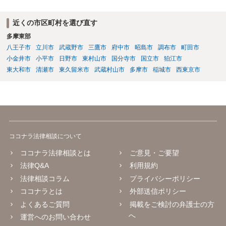
近くの市区町村を選び直す
多摩東部
八王子市
立川市
武蔵野市
三鷹市
府中市
昭島市
調布市
町田市
小金井市
小平市
日野市
東村山市
国分寺市
国立市
狛江市
東大和市
清瀬市
東久留米市
武蔵村山市
多摩市
稲城市
西東京市
ココナラ法律相談について
ココナラ法律相談とは
ご意見・ご要望
法律Q&A
利用規約
法律相談コラム
プライバシーポリシー
ココナラとは
外部送信ポリシー
よくあるご質問
掲載をご検討の弁護士の方
へ
運営へのお問い合わせ