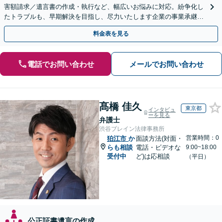
害額請求／遺言書の作成・執行など、幅広いお悩みに対応。紛争化し
たトラブルも、早期解決を目指し、尽力いたします企業の事業承継の
お悩みもご相談ください【夜間・休日面談】【電話相談可】
料金表を見る
電話でお問い合わせ
メールでお問い合わせ
髙橋 佳久
東京都
インタビュ
ーを見る
弁護士
渋谷ブレイン法律事務所
営業時間：0
狛江市
か
面談方法(対面・
らも相談
電話・ビデオな
9:00~18:00
受付中
ど)は応相談
（平日）
公正証書遺言の作成