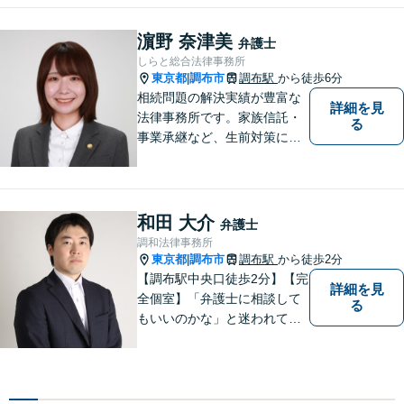
濵野 奈津美
弁護士
しらと総合法律事務所
東京都
調布市
調布駅
から徒歩6分
|
相続問題の解決実績が豊富な
詳細を見
法律事務所です。家族信託・
る
事業承継など、生前対策にも
幅広く対応しています。【オ
ンライン面談対応】
和田 大介
弁護士
調和法律事務所
東京都
調布市
調布駅
から徒歩2分
|
【調布駅中央口徒歩2分】【完
詳細を見
全個室】「弁護士に相談して
る
もいいのかな」と迷われてい
る方は私にご相談ください。
ご依頼者様のお話を丁寧に聞
き、的確なアドバイスで「不
安」を「安心」に変えられる