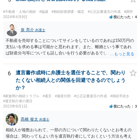
#不動産・土地の相続
#協議
#相続財産調査・鑑定
#公正証書遺言の作成
#調停
2024年4月9日
役にたった
4
泉 亮介
弁護士
不動産を売却することについてサインをしているのであれば150万円の
支払いを求める事は可能かと思われます。また、離婚という事であれ
ば財産分与等についても話し合いを行う必要があるでしょう。 細かい
事情をお伺いする必要もあるかと思われますので、一度お近くの弁護
士事務所へご相談されると良いでしょう。
6
遺言書作成時に弁護士を選任することで、関わり
たくない相続人との関係を回避できるのでしょう
か？
#家族間の相続トラブル
#遺言
#遺産分割
#公正証書遺言の作成
#相続手続き
#遺言執行者の選任
2023年9月1日
役にたった
3
髙橋 俊太
弁護士
相続人が複数おられて、一部の方について関わりたくないとお考えの
場合は、関わってもよい方を遺言執行者にしておくという方法も考え