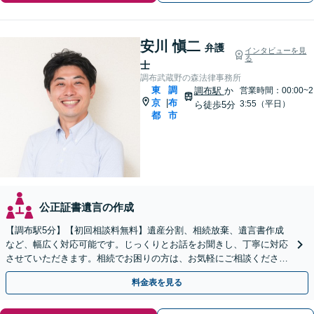
安川 愼二
弁護
インタビューを見
る
士
調布武蔵野の森法律事務所
東
調
調布駅
か
営業時間：00:00~2
京
布
|
3:55（平日）
ら徒歩5分
都
市
公正証書遺言の作成
【調布駅5分】【初回相談料無料】遺産分割、相続放棄、遺言書作成
など、幅広く対応可能です。じっくりとお話をお聞きし、丁寧に対応
させていただきます。相続でお困りの方は、お気軽にご相談くださ
い。【電話相談可】
料金表を見る