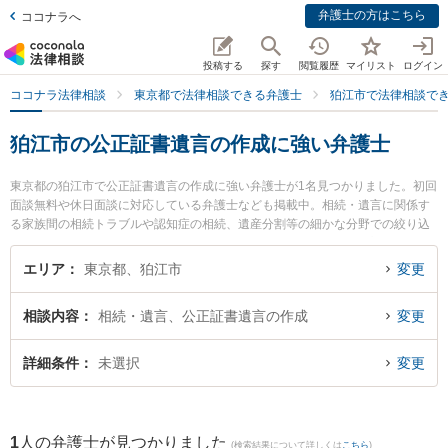
弁護士の方はこちら
ココナラへ
投稿する
探す
閲覧履歴
マイリスト
ログイン
ココナラ法律相談
東京都で法律相談できる弁護士
狛江市で法律相談で
狛江市の公正証書遺言の作成に強い弁護士
東京都の狛江市で公正証書遺言の作成に強い弁護士が1名見つかりました。初回
面談無料や休日面談に対応している弁護士なども掲載中。相続・遺言に関係す
る家族間の相続トラブルや認知症の相続、遺産分割等の細かな分野での絞り込
み検索もでき便利です。特に片岡法律事務所の片岡 大輔弁護士のプロフィール
情報や弁護士費用、強みなどが注目されています。『狛江市で土日や夜間に発
エリア
東京都、狛江市
変更
生した公正証書遺言の作成のトラブルを今すぐに弁護士に相談したい』『公正
証書遺言の作成のトラブル解決の実績豊富な近くの弁護士を検索したい』『初
相談内容
相続・遺言、公正証書遺言の作成
変更
回相談無料で公正証書遺言の作成を法律相談できる狛江市内の弁護士に相談予
約したい』などでお困りの相談者さんにおすすめです。
詳細条件
未選択
変更
1
人の弁護士が見つかりました
(検索結果について詳しくは
こちら
)