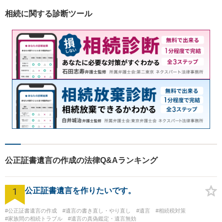
よう尽力いたします。
相続に関する診断ツール
公正証書遺言の作成の法律Q&Aランキング
1
公正証書遺言を作りたいです。
#公正証書遺言の作成
#遺言の書き直し・やり直し
#遺言
#相続税対策
#家族間の相続トラブル
#遺言の真偽鑑定・遺言無効