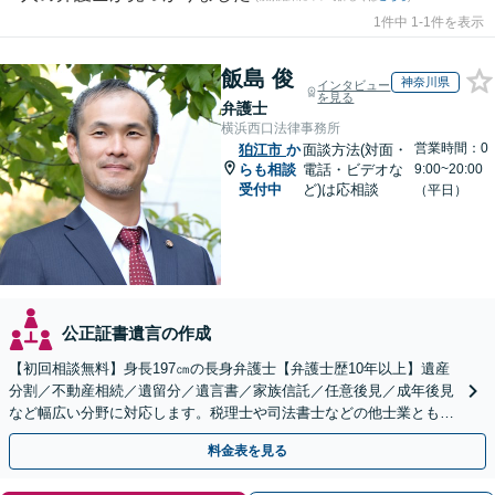
1件中 1-1件を表示
飯島 俊
神奈川県
インタビュー
を見る
弁護士
横浜西口法律事務所
営業時間：0
狛江市
か
面談方法(対面・
らも相談
電話・ビデオな
9:00~20:00
受付中
ど)は応相談
（平日）
公正証書遺言の作成
【初回相談無料】身長197㎝の長身弁護士【弁護士歴10年以上】遺産
分割／不動産相続／遺留分／遺言書／家族信託／任意後見／成年後見
など幅広い分野に対応します。税理士や司法書士などの他士業とも連
携【出張相談】【夜間・休日面談】【横浜駅7分】
料金表を見る