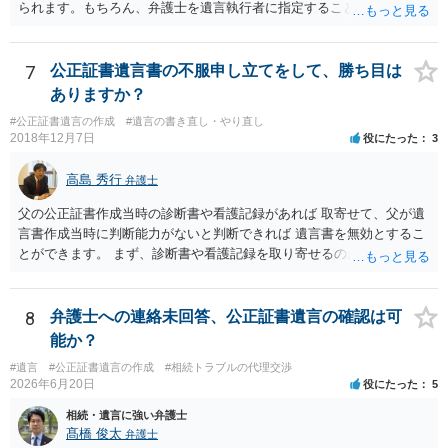
られます。もちろん、弁護士を遺言執行者に指定することもできます
が、（関わってもよい）相続人を遺言執行者に指定しておいて、その
方に再委任の権限を付与しておくという方法もあります。 一度、弁護
士に直接ご相談されることをお勧めいたします。
7
公正証書遺言書の不服申し立てをして、勝ち目は
ありますか？
#公正証書遺言の作成
#遺言の書き直し・やり直し
2018年12月7日
役にたった
3
高島 秀行
弁護士
父の公正証書作成当時の診断書や看護記録があれば 取寄せて、父が遺
言書作成当時に判断能力がないと判断できれば 遺言書を無効とするこ
とができます。 まず、診断書や看護記録を取り寄せるのが重要となり
ます。 ご自分で取り寄せるか、弁護士に取り寄せてもらうかしたらよ
いと思います。
8
弁護士への連絡未回答、公正証書遺言の確認は可
能か？
#遺言
#公正証書遺言の作成
#相続トラブルの代理交渉
2026年6月20日
役にたった
5
相続・遺言に強い弁護士
髙橋 俊太
弁護士