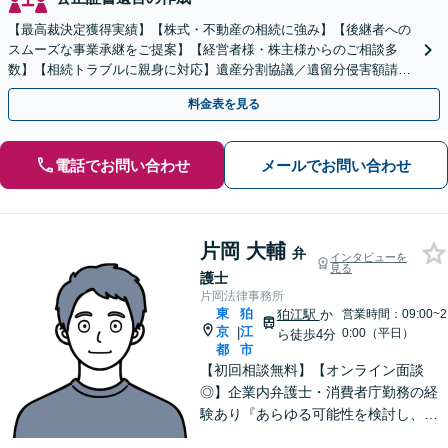
【最高裁決定獲得実績】【株式・不動産の相続に強み】【後継者への
スムーズな事業承継をご提案】【経営者様・株主様からのご相談多
数】【相続トラブルに親身に対応】遺産分割協議／遺留分侵害額請求
／遺言書作成も丁寧に対応【40分相談無料】【渋谷駅3分】
料金表を見る
電話でお問い合わせ
メールでお問い合わせ
片岡 大輔
弁
インタビューを
見る
護士
片岡法律事務所
東
狛
狛江駅
か
営業時間：09:00~2
京
江
|
0:00（平日）
ら徒歩4分
都
市
【初回相談無料】【オンライン面談
◎】企業内弁護士・消費者庁勤務の経
験あり『あらゆる可能性を検討し、単
に「ダメ」では終わらせない。ダメな