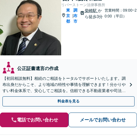
リバーストーン法律事務所
東
調
柴崎駅
か
営業時間：09:00~2
京
布
|
0:00（平日）
ら徒歩3分
都
市
公正証書遺言の作成
【初回相談無料】相続のご相談をトータルでサポートいたします。調
布出身だからこそ、より地域の特性や事情を理解できます！分かりや
すい料金体系で、安心してご相談を。信頼できる不動産業者や司法書
士、税理士などもご紹介可【出張相談可】【土日祝対応可】
料金表を見る
電話でお問い合わせ
メールでお問い合わせ