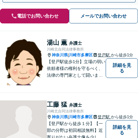
電話でお問い合わせ
メールでお問い合わせ
湯山 薫
弁護士
川崎北合同法律事務所
神奈川県
川崎市多摩区
登戸駅
から徒歩1分
|
【登戸駅徒歩1分】立場の弱い
詳細を見
依頼者様の権利を守るべく、
る
法律の専門家として闘いま
す。日々研鑽を怠らず、依頼
者様との信頼関係が築けるよ
う努力しています。家事事
件・刑事事件・労働事件な
工藤 猛
弁護士
ど、幅広く対応いたします。
川崎北合同法律事務所
神奈川県
川崎市多摩区
登戸駅
から徒歩1分
|
【登戸駅から徒歩１分】【一
詳細を見
部の分野は初回相談無料】近
る
寄りがたい弁護士像を少しで