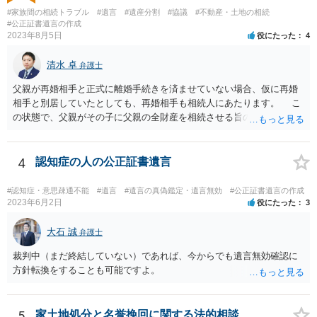
ようであれば警察への通報や法的措置も辞さないこと などを記載した
#家族間の相続トラブル
#遺言
#遺産分割
#協議
#不動産・土地の相続
書面を発送してもらうことがよろしいように思います。
#公正証書遺言の作成
2023年8月5日
役にたった
4
清水 卓
弁護士
父親が再婚相手と正式に離婚手続きを済ませていない場合、仮に再婚
相手と別居していたとしても、再婚相手も相続人にあたります。 こ
の状態で、父親がその子に父親の全財産を相続させる旨の公正証書遺
言を残した場合、一旦は子が父親の全財産を相続することになります
が、再婚相手の遺留分を侵害しているため、再婚相手から相続人
（子）に対して遺留分侵害額請求権が行使される可能性があります。
4
認知症の人の公正証書遺言
お悩みのようであれば、問題の当事者であるお父様本人がお住まい
の地域等の弁護士に直接相談してみるのが望ましいように思います。
#認知症・意思疎通不能
#遺言
#遺言の真偽鑑定・遺言無効
#公正証書遺言の作成
【参考】民法 （遺留分侵害額の請求） 第千四十六条 遺留分権利者及
2023年6月2日
役にたった
3
びその承継人は、受遺者（特定財産承継遺言により財産を承継し又は
相続分の指定を受けた相続人を含む。以下この章において同じ。）又
大石 誠
弁護士
は受贈者に対し、遺留分侵害額に相当する金銭の支払を請求すること
裁判中（まだ終結していない）であれば、今からでも遺言無効確認に
ができる。
方針転換をすることも可能ですよ。
5
家土地処分と名誉挽回に関する法的相談