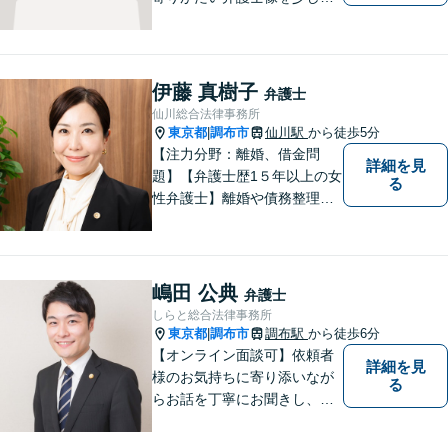
も変えられるように、皆様に
寄り添い、一緒に考え、お一
人おひとりにとって最善の解
決が何であるのかを見極め、
伊藤 真樹子
弁護士
誠心誠意、仕事に取り組んで
仙川総合法律事務所
まいります。
東京都
調布市
仙川駅
から徒歩5分
|
【注力分野：離婚、借金問
詳細を見
題】【弁護士歴1５年以上の女
る
性弁護士】離婚や債務整理
が、人生の前向きなリスター
トになるよう、依頼者のお気
持ちに寄り添い力を尽くしま
す。【仙川駅５分】
嶋田 公典
弁護士
しらと総合法律事務所
東京都
調布市
調布駅
から徒歩6分
|
【オンライン面談可】依頼者
詳細を見
様のお気持ちに寄り添いなが
る
らお話を丁寧にお聞きし、分
かりやすくご説明します。