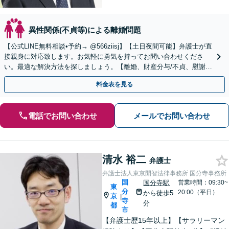
異性関係(不貞等)による離婚問題
【公式LINE無料相談•予約→ @566ziisj】【土日夜間可能】弁護士が直
接親身に対応致します。お気軽に勇気を持ってお問い合わせくださ
い。最適な解決方法を探しましょう。【離婚、財産分与/不貞、慰謝
料/復縁/愛人契約】
料金表を見る
電話でお問い合わせ
メールでお問い合わせ
清水 裕二
弁護士
弁護士法人東京開智法律事務所 国分寺事務所
国
国分寺駅
営業時間：09:30~
東
分
20:00（平日）
から徒歩5
京
|
寺
分
都
市
【弁護士歴15年以上】【サラリーマン