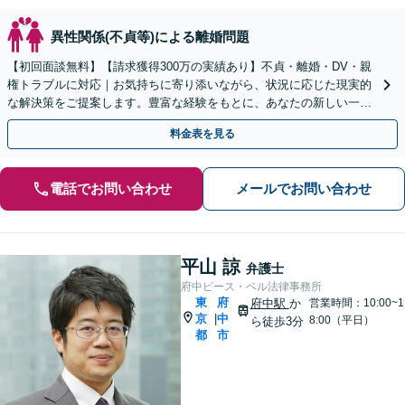
異性関係(不貞等)による離婚問題
【初回面談無料】【請求獲得300万の実績あり】不貞・離婚・DV・親
権トラブルに対応｜お気持ちに寄り添いながら、状況に応じた現実的
な解決策をご提案します。豊富な経験をもとに、あなたの新しい一歩
を全力で支えます。【電話・オンライン面談可】
料金表を見る
電話でお問い合わせ
メールでお問い合わせ
平山 諒
弁護士
府中ピース・ベル法律事務所
東
府
府中駅
か
営業時間：10:00~1
京
中
|
8:00（平日）
ら徒歩3分
都
市