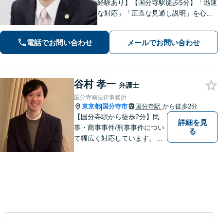
経験あり】【国分寺駅徒歩5分】「迅速
な対応」「正直な見通し説明」を心が
け、遺産相続、勤務先との労働問題を
はじめ、私生活で生じるさまざまな悩
電話でお問い合わせ
メールでお問い合わせ
みに寄り添います！一人ひとりに最適
な解決策をご提案。【夜間・休日相談
可】
谷村 孝一
弁護士
国分寺南法律事務所
東京都
国分寺市
国分寺駅
から徒歩2分
|
【国分寺駅から徒歩2分】民
詳細を見
事・商事事件/刑事事件につい
る
て幅広く対応しています。ま
ずはお気軽にご相談くださ
い。