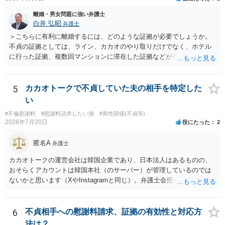
くというご判断は非常に賢明かと思います。
離婚・男女問題に強い弁護士
白井 弘昭
弁護士
＞こちらに有利に離婚するには、どのような証拠が必要でしょうか。
不貞の証拠としては、ライン、カカオのやり取りだけでなく、ホテル
に行った証拠、複数回マンションに滞在した証拠などが有効です。 不
貞の証拠があれば、離婚をさらに有利に進める（離婚したい時期に離
婚する、慰謝料をとるなど）ことができると思われます。 ただし、不
貞発覚後、長期間同居を続けると、不貞を許したとの評価につながる
5
カカオトークで不貞していた夫の相手を特定した
場合がありますので、ご注意ください。 以上、ご参考まで。
い
#不倫慰謝料
#慰謝料請求したい側
#異性関係(不貞等)
2026年7月20日
役にたった
2
匿名A
弁護士
カカオトークの運営会社は韓国企業であり、日本法人はあるものの、
おそらくアカウントは韓国本社（のサーバー）が管理しているのでは
ないかと思います（XやInstagramと同じ）。弁護士会照会は日本法に
基づく制度であり、送付先は日本国内とするのが原則で、外国企業に
対する照会は基本的にできないと解されています（弁護士会によって
は例外的に認める扱いもありますが、かなり限定されているので一般
6
不貞相手への慰謝料請求、証拠の有効性と対応方
的ではないでしょう）。もし韓国本社がアカウント管理をしているな
法は？