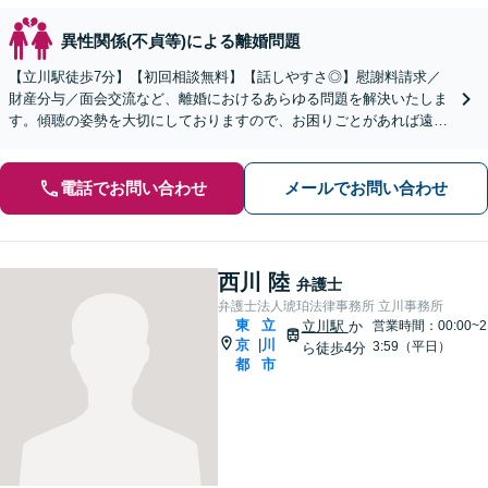
異性関係(不貞等)による離婚問題
【立川駅徒歩7分】【初回相談無料】【話しやすさ◎】慰謝料請求／
財産分与／面会交流など、離婚におけるあらゆる問題を解決いたしま
す。傾聴の姿勢を大切にしておりますので、お困りごとがあれば遠慮
なくご相談ください。【電話相談可】【休日・夜間面談可】
電話でお問い合わせ
メールでお問い合わせ
西川 陸
弁護士
弁護士法人琥珀法律事務所 立川事務所
東
立
立川駅
か
営業時間：00:00~2
京
川
|
3:59（平日）
ら徒歩4分
都
市