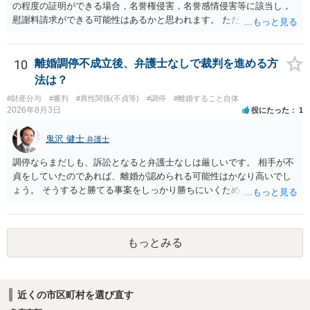
の程度の証明ができる場合，名誉権侵害，名誉感情侵害等に該当し，
慰謝料請求ができる可能性はあるかと思われます。 ただ弁護士費用を
考えると費用倒れとなるリスクも考えられるため，慎重にご検討され
た方が良いでしょう。
10
離婚調停不成立後、弁護士なしで裁判を進める方
法は？
#財産分与
#審判
#異性関係(不貞等)
#調停
#離婚すること自体
2026年8月3日
役にたった
1
鬼沢 健士
弁護士
調停ならまだしも、訴訟となると弁護士なしは厳しいです。 相手が不
貞をしていたのであれば、離婚が認められる可能性はかなり高いでし
ょう。 そうすると勝てる事案をしっかり勝ちにいくためにも弁護士委
任を強くおすすめします。
もっとみる
近くの市区町村を選び直す