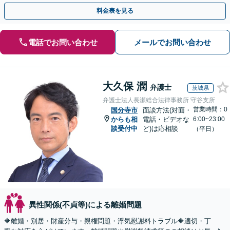
手金の返還保証もありますので安心してご相談ください。
料金表を見る
電話でお問い合わせ
メールでお問い合わせ
大久保 潤
弁護士
茨城県
弁護士法人長瀬総合法律事務所 守谷支所
営業時間：0
国分寺市
面談方法(対面・
からも相
電話・ビデオな
6:00~23:00
談受付中
ど)は応相談
（平日）
異性関係(不貞等)による離婚問題
🔶離婚・別居・財産分与・親権問題・浮気慰謝料トラブル🔶適切・丁