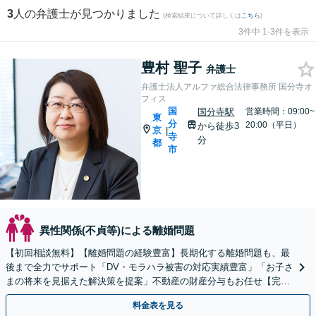
3
人の弁護士が見つかりました
(検索結果について詳しくは
こちら
)
3件中 1-3件を表示
豊村 聖子
弁護士
弁護士法人アルファ総合法律事務所 国分寺オ
フィス
国
国分寺駅
営業時間：09:00~
東
分
20:00（平日）
から徒歩3
京
|
寺
分
都
市
異性関係(不貞等)による離婚問題
【初回相談無料】【離婚問題の経験豊富】長期化する離婚問題も、最
後まで全力でサポート「DV・モラハラ被害の対応実績豊富」「お子さ
まの将来を見据えた解決策を提案」不動産の財産分与もお任せ【完全
個室】【子連れ相談】【国分寺駅3分】
料金表を見る