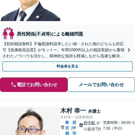
異性関係(不貞等)による離婚問題
【初回相談無料】不倫慰謝料請求したい側・された側のどちらも対応
可【低価格高品質】がモットー。年間1000件以上の相談実績から蓄積
されたノウハウを活かし、精神的な負担も軽減しながら迅速な解決を
目指します。【休日・夜間相談あり】【ビデオ面談可】
料金表を見る
電話でお問い合わせ
メールでお問い合わせ
木村 幸一
弁護士
木村幸一法律事務所
東
府
府中駅
か
営業時間：09:00~1
京
中
|
7:30（平日）
ら徒歩7分
都
市