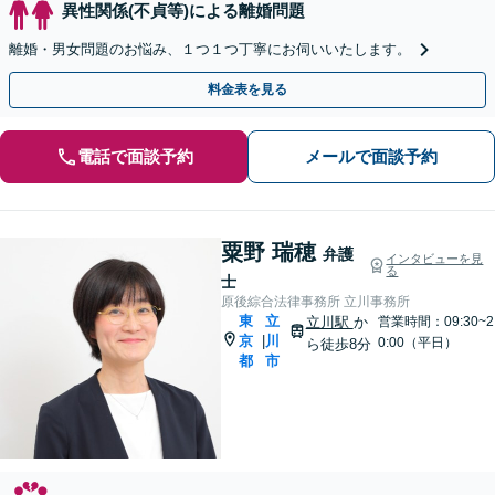
異性関係(不貞等)による離婚問題
離婚・男女問題のお悩み、１つ１つ丁寧にお伺いいたします。
料金表を見る
電話で面談予約
メールで面談予約
粟野 瑞穂
弁護
インタビューを見
る
士
原後綜合法律事務所 立川事務所
東
立
立川駅
か
営業時間：09:30~2
京
川
|
0:00（平日）
ら徒歩8分
都
市