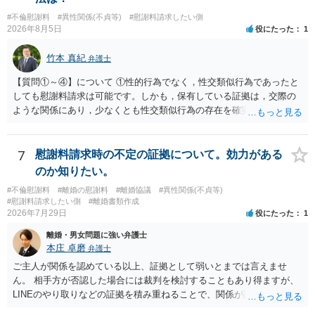
ら、日本法人へ送っても「ウチでは管理していない」という回答にな
#不倫慰謝料
#異性関係(不貞等)
#慰謝料請求したい側
ります。 個人で直接他人のID情報の開示を求めても拒否されるでしょ
2026年8月5日
役にたった
1
う。
竹本 真紀
弁護士
【質問①～④】について ①性的行為でなく，性交類似行為であったと
しても慰謝料請求は可能です。しかも，保有している証拠は，交際の
ような関係にあり，少なくとも性交類似行為の存在を確実に証明でき
るものです（裏を返せば，証拠で認められる範囲でしか認めていない
ことを窺わせるものです。）。ですから，慰謝料請求を進めることで
よいと思います。 ただ．慰謝料額については，婚姻破綻に至っていな
7
慰謝料請求時の不定の証拠について。効力がある
いとして，この点を考慮されることになるかもしれません。 ②夫との
のか知りたい。
今後のことを考えて書いてもらうか否かを検討するのがよいと思いま
#不倫慰謝料
#離婚の慰謝料
#離婚協議
#異性関係(不貞等)
す。今ある証拠以上のことを証明（証明力を強めることも含む）でき
#慰謝料請求したい側
#離婚書類作成
るのであれば，前向きに検討を進めるという考え方でもよいでしょ
2026年7月29日
役にたった
1
う。慰謝料請求としては証拠として使えることが前提であり，その価
離婚・男女問題に強い弁護士
値と夫との関係との均衡のように思います。 ③行政書士に委任をして
本庄 卓磨
弁護士
いるのであれば，どのような内容の委任なのか不明ですが，その行政
書士との協議になると思います。請求するか，訴訟にするか，その点
ご主人が関係を認めている以上、証拠として弱いとまでは言えませ
の見極めや，相手方は性交類似行為は認めているのか，それさえも否
ん。 相手方が否認した場合には裁判を検討することもあり得ますが、
定しているのかによって，考え方・進め方は変わってくると思いま
LINEのやり取りなどの証拠を積み重ねることで、関係が認定される余
す。 ④性交類似行為を認めているにもかかわらず支払を拒否するので
地は十分にあります。 ただし、手元の証拠でどこまで認定できるかは