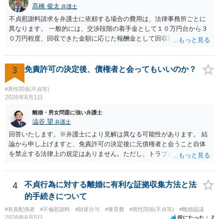
髙橋 俊太
弁護士
取る正当な権利がないのに利益を取得した）として返還請求されてい
るものかと推察しますので、 貸金返還ではないかと存じます。 ④ 私
不貞慰謝料請求を弁護士に依頼する場合の費用は、法律事務所ごとに
は現在、収入も不安定で貯金もなくリボ払い借金が既に約100万あり。
異なります。 一般的には、交渉段階の着手金として１０万円台から３
今年に再婚したが主人はお金に厳しい為、一括で220万円を支払う事は
０万円程度、回収できた金額に応じた報酬金として回収額の１０％か
困難 仮に裁判で敗訴した場合でも、分割払いになる可能性はあります
ら２０％程度が設定されていることがあります。訴訟に移行する場合
か。 ⇒判決となり敗訴してしまった場合は、強制執行により不動産等
には、追加着手金や日当、実費が発生することもあります。 もっと
の財産を差し押さえられ、そこから債権回収が図られることになりま
も、証拠が十分にあるか、相手方の住所・勤務先が分かるか、慰謝料
3
免責許可の決定後、債権者と会ってもいいのか？
すが、 和解であれば柔軟な解決が可能ですので、その場合は分割払
額、離婚の有無、交渉で終わるか訴訟まで見込むかによって、費用は
いにより支払うことも十分可能です。 ⑤ このような事情であれば、私
変わり得ます。依頼前に、交渉だけの場合、訴訟になった場合、回収
#異性関係(不貞等)
は120万円のみ和解交渉を続けるべきでしょうか。 ⇒ご相談者様の認
できなかった場合の費用を確認しておくとよいでしょう。 弁護士選び
2026年8月1日
識を前提にすれば、１００万円も含めて返済する必要はないと考えら
では、不貞慰謝料案件の経験が相応にあるか、費用体系が明確か、見
離婚・男女問題に強い弁護士
れるため、 120万円のみについて交渉を続けることがベターかと存じ
通しを過度に楽観的に言い過ぎないか、質問に具体的に答えてくれる
澁谷 望
弁護士
ます。
か、連絡方法（メール、電話、弁護士直接か事務局員を介するかな
回答いたします。※弁護士により見解は異なる可能性があります。 結
ど）や対応スピードが合うかを確認するとよいと思います。いずれに
論から申し上げますと、免責許可の決定後に元債権者と会うこと自体
しましても、弁護士への相談・依頼にあたっては、証拠資料、夫と相
を禁止する法律上の規定はありません。ただし、トラブル防止の観点
手方の関係、相手方の氏名・住所等、夫婦関係への影響、離婚予定の
から慎重な対応が必要です。 今後の付き合い方で気をつけるべきポイ
有無など事実関係をよく整理して相談されることをお勧めいたしま
ントは以下の通りです。 ・金銭のやり取りや返済の約束は絶対にしな
す。
い（免責された借金を任意でも支払ってしまうとトラブルの元になり
4
不貞行為に対する離婚に有利な証拠収集方法と法
ます） ・過去のDVや過剰請求の経緯を踏まえ、相手の感情に流されな
的手続きについて
い ・予定通り毅然とした態度で距離を置く 法律上の制限はないもの
#有責配偶者
#不倫慰謝料
#財産分与
#養育費
#異性関係(不貞等)
#離婚協議
の、ご自身の生活と精神的な安定を守るためにも、お互いに距離を置
2026年8月5日
役にたった
2