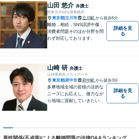
談無料】【分割払い可】【法
山田 悠介
弁護士
テラス利用可】
西東京共同法律事務所
東京都
立川市
立川駅
から徒歩6分
|
離婚，相続，SNS誹謗中傷，
詳細を見
消費者問題そのほか分野を問
る
わず対応しております。
山崎 研
弁護士
法律事務所スカイアーチ
東京都
府中市
府中駅
から徒歩3分
|
多摩地域全域の皆様の法的な
詳細を見
ニーズにお応えし、微力なが
る
ら地域に貢献していきたいと
考えています。
異性関係(不貞等)による離婚問題の法律Q&Aランキング