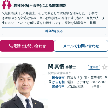
異性関係(不貞等)による離婚問題
＼初回相談0円／弁護士、そして親としての経験を活かした、丁寧で
きめ細やかな対応が強み。辛いお気持ちの皆様に寄り添い、今後の人
生においてベストな解決策をお伝えします。複雑な財産分与、親権問
題、養育費の交渉、国際離婚などが得意です【日英対応◎】
料金表を見る
電話でお問い合わせ
メールでお問い合わせ
関 真悟
弁護士
東京都
関総合法律事務所
営業時間：0
国分寺市
面談方法(対面・
からも相
電話・ビデオな
9:00~20:00
談受付中
ど)は応相談
（平日）