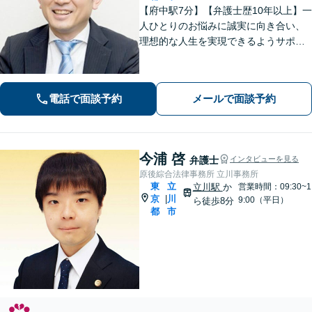
【府中駅7分】【弁護士歴10年以上】一
人ひとりのお悩みに誠実に向き合い、
理想的な人生を実現できるようサポー
トいたします。交通事故／企業法務／
税務訴訟など、今までの経験をもとに
スピーディーに対処。 【夜間・休日の
電話で面談予約
メールで面談予約
対応可能】【オンライン面談可能】
今浦 啓
弁護士
インタビューを見る
原後綜合法律事務所 立川事務所
東
立
立川駅
か
営業時間：09:30~1
京
川
|
9:00（平日）
ら徒歩8分
都
市