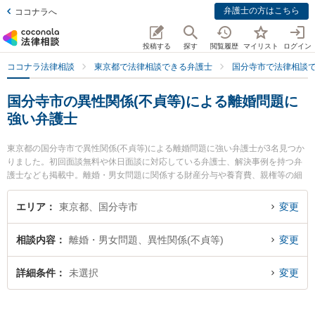
弁護士の方はこちら
ココナラへ
投稿する
探す
閲覧履歴
マイリスト
ログイン
ココナラ法律相談
東京都で法律相談できる弁護士
国分寺市で法律相談
国分寺市の異性関係(不貞等)による離婚問題に
強い弁護士
東京都の国分寺市で異性関係(不貞等)による離婚問題に強い弁護士が3名見つか
りました。初回面談無料や休日面談に対応している弁護士、解決事例を持つ弁
護士なども掲載中。離婚・男女問題に関係する財産分与や養育費、親権等の細
かな分野での絞り込み検索もでき便利です。特に弁護士法人アルファ総合法律
事務所 国分寺オフィスの豊村 聖子弁護士や弁護士法人東京開智法律事務所 国
エリア
東京都、国分寺市
変更
分寺事務所の清水 裕二弁護士、国分寺南法律事務所の谷村 孝一弁護士のプロフ
ィール情報や弁護士費用、強みなどが注目されています。『国分寺市で土日や
相談内容
離婚・男女問題、異性関係(不貞等)
変更
夜間に発生した異性関係(不貞等)による離婚問題のトラブルを今すぐに弁護士に
相談したい』『異性関係(不貞等)による離婚問題のトラブル解決の実績豊富な近
くの弁護士を検索したい』『初回相談無料で異性関係(不貞等)による離婚問題を
詳細条件
未選択
変更
法律相談できる国分寺市内の弁護士に相談予約したい』などでお困りの相談者
さんにおすすめです。