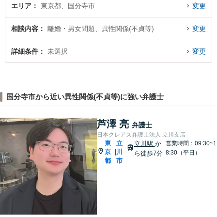
エリア
東京都、国分寺市
変更
相談内容
離婚・男女問題、異性関係(不貞等)
変更
詳細条件
未選択
変更
国分寺市から近い異性関係(不貞等)に強い弁護士
芦澤 亮
弁護士
日本クレアス弁護士法人 立川支店
東
立
立川駅
か
営業時間：09:30~1
京
川
|
8:30（平日）
ら徒歩7分
都
市