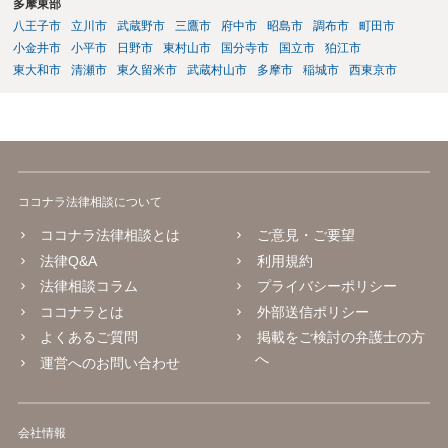
多摩東部
八王子市
立川市
武蔵野市
三鷹市
府中市
昭島市
調布市
町田市
小金井市
小平市
日野市
東村山市
国分寺市
国立市
狛江市
東大和市
清瀬市
東久留米市
武蔵村山市
多摩市
稲城市
西東京市
ココナラ法律相談について
ココナラ法律相談とは
ご意見・ご要望
法律Q&A
利用規約
法律相談コラム
プライバシーポリシー
ココナラとは
外部送信ポリシー
よくあるご質問
掲載をご検討の弁護士の方
へ
運営へのお問い合わせ
会社情報