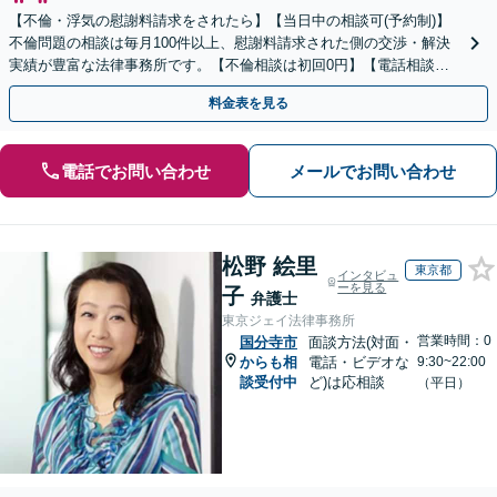
【不倫・浮気の慰謝料請求をされたら】【当日中の相談可(予約制)】
不倫問題の相談は毎月100件以上、慰謝料請求された側の交渉・解決
実績が豊富な法律事務所です。【不倫相談は初回0円】【電話相談で
ご契約まで対応可/来所不要】
料金表を見る
電話でお問い合わせ
メールでお問い合わせ
松野 絵里
東京都
インタビュ
ーを見る
子
弁護士
東京ジェイ法律事務所
営業時間：0
国分寺市
面談方法(対面・
からも相
電話・ビデオな
9:30~22:00
談受付中
ど)は応相談
（平日）