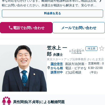
寧な対応を心がけています。離婚問題や慰謝料請求等のご相談はお気
軽にお問い合わせください。弁護士が相談から解決まで、安心サポー
トいたします。◤完全予約制・初回法律相談無料◢
料金表を見る
電話でお問い合わせ
メールでお問い合わせ
笠水上 一
埼玉県
インタビュ
ーを見る
郎
弁護士
東京スタートアップ法律事務所 さいたま支店
営業時間：0
国分寺市
面談方法(対面・
からも相
電話・ビデオな
6:30~22:00
談受付中
ど)は応相談
（平日）
異性関係(不貞等)による離婚問題