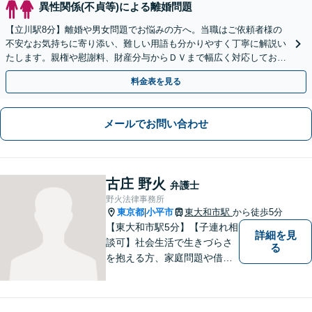
異性関係(不貞等)による離婚問題
【立川駅8分】離婚や男女問題でお悩みの方へ。当職はご依頼者様の
不安なお気持ちに寄り添い、難しい用語も分かりやすく丁寧に解説い
たします。親権や慰謝料、財産分与からＤＶまで幅広く対応しており
ます。夜間休日のご相談やweb面談も可能です。
料金表を見る
メールでお問い合わせ
古庄 野火
弁護士
野火法律事務所
東京都
小平市
東大和市駅
から徒歩5分
|
【東大和市駅5分】【子連れ相
詳細を見
談可】社会生活で生きづらさ
る
を抱える方、家庭問題や借金
問題などでお困りの方に、弁
護士として法律面からサポー
トいたします。【債務初回相