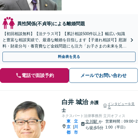
異性関係(不貞等)による離婚問題
【初回相談無料】【法テラス可】【累計相談500件以上】幅広い知識
と豊富な相談実績で、最適な離婚を目指します【子連れ相談可】慰謝
料・財産分与・養育費など金銭問題にも注力「お子さまの未来を見据
えたアドバイス」親権・面会交流にも対応【府中駅3分】
料金表を見る
電話で面談予約
メールでお問い合わせ
白井 城治
弁護
インタビューを見
る
士
ネクスパート法律事務所 立川オフィス
東
立
立川駅
か
営業時間：09:00~2
京
川
|
1:00（平日）
ら徒歩5分
都
市