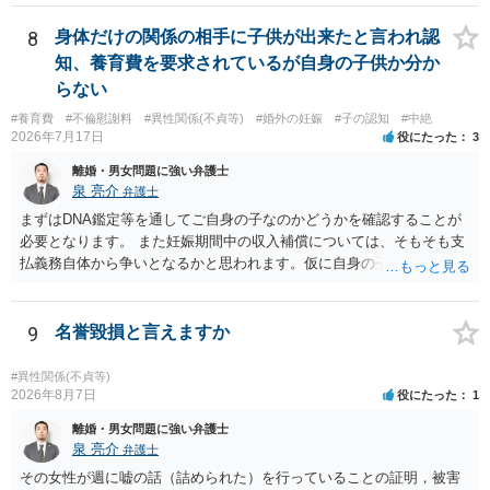
あれば，本人（行政書士でも同じだと思います。）への対応ではあま
個別の事情によりますので、お早めに弁護士に相談されることをおす
り変わらないように思います。減額で折り合えるなら本人様の交渉で
すめします。
8
身体だけの関係の相手に子供が出来たと言われ認
もよいように思いますが，ゼロかどうかの観点であれば，訴訟に進む
知、養育費を要求されているが自身の子供か分か
しかなくなるようにも思います。そうしますと，お近くの弁護士に相
らない
談して進めることを検討した方がよいようにも思います。
#養育費
#不倫慰謝料
#異性関係(不貞等)
#婚外の妊娠
#子の認知
#中絶
2026年7月17日
役にたった
3
離婚・男女問題に強い弁護士
泉 亮介
弁護士
まずはDNA鑑定等を通してご自身の子なのかどうかを確認することが
必要となります。 また妊娠期間中の収入補償については、そもそも支
払義務自体から争いとなるかと思われます。仮に自身の子であったと
して、そのことから当然に補償義務が発生するものではありません。
相手に弁護士がついているということであれば、依頼をするかしない
かは別として一度ご自身も個別に弁護士に相談をされたほうが良いで
9
名誉毀損と言えますか
しょう。
#異性関係(不貞等)
2026年8月7日
役にたった
1
離婚・男女問題に強い弁護士
泉 亮介
弁護士
その女性が週に嘘の話（詰められた）を行っていることの証明，被害