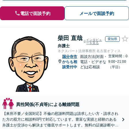
電話で面談予約
メールで面談予約
柴田 直哉
愛知県
インタビュ
ーを見る
弁護士
ネクスパート法律事務所 名古屋オフィス
営業時間：0
国分寺市
面談方法(対面・
からも相
電話・ビデオな
9:00~21:00
談受付中
ど)は応相談
（平日）
異性関係(不貞等)による離婚問題
【来所不要／全国対応】不倫の慰謝料問題は請求したい方・請求され
た方の双方に相談料0円で対応しています。豊富な実績と経験のある
弁護士が交渉から解決まで徹底サポートします。無料の証拠診断や着