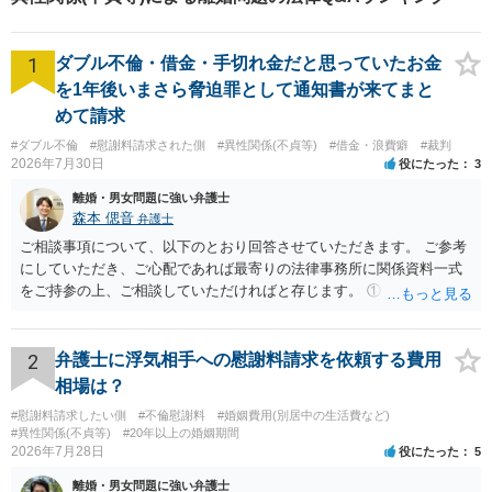
1
ダブル不倫・借金・手切れ金だと思っていたお金
を1年後いまさら脅迫罪として通知書が来てまと
めて請求
#ダブル不倫
#慰謝料請求された側
#異性関係(不貞等)
#借金・浪費癖
#裁判
2026年7月30日
役にたった
3
離婚・男女問題に強い弁護士
森本 偲音
弁護士
ご相談事項について、以下のとおり回答させていただきます。 ご参考
にしていただき、ご心配であれば最寄りの法律事務所に関係資料一式
をご持参の上、ご相談していただければと存じます。 ① このLINEの
流れを見る限り、100万円は貸付金ではなく、手切れ金・和解金と評価
される可能性はあるのか ⇒LINEを含む１００万円の貸付に至るまでの
やり取り等の経緯、誓約書の内容等を踏まえて、関係を清算するため
2
弁護士に浮気相手への慰謝料請求を依頼する費用
の 金銭であったと評価される可能性はあると考えます。 ② 「今後一
相場は？
切関与しないなら100万円振り込む」というLINEや誓約書は、裁判上
#慰謝料請求したい側
#不倫慰謝料
#婚姻費用(別居中の生活費など)
どの程度証拠価値があるのか ⇒前後のやり取りや誓約書の具体的内容
#異性関係(不貞等)
#20年以上の婚姻期間
を見ない限り、具体的な判断はできませんが、一定の証拠価値はある
2026年7月28日
役にたった
5
と考えます。 ③ 借用書があっても、後から100万円を貸付扱いに変更
離婚・男女問題に強い弁護士
することは認められるのか。 ⇒おそらく１００万円は不当利得（受け