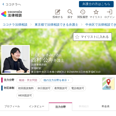
弁護士の方はこちら
ココナラへ
投稿する
探す
閲覧履歴
マイリスト
ログイン
ココナラ法律相談
東京都で法律相談できる弁護士
中央区で法律相談で
マイリストに入れる
にしむら きみひさ
西村 公寿
弁護士
法律事務所錦
茅場町駅
東京都
中央区日本橋小網町8-2 BIZMARKS日本橋茅場町310
注力分野
離婚・男女問題
他の注力分野を表示
対応体制
初回面談無料
休日面談可
夜間面談可
電話相談可
WEB面談可
プロフィール
インタビュー
事例紹介
料金表
注力分野