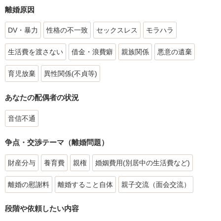
離婚原因
DV・暴力
性格の不一致
セックスレス
モラハラ
生活費を渡さない
借金・浪費癖
親族関係
悪意の遺棄
育児放棄
異性関係(不貞等)
あなたの配偶者の状況
音信不通
争点・交渉テーマ（離婚問題）
財産分与
養育費
親権
婚姻費用(別居中の生活費など)
離婚の慰謝料
離婚すること自体
親子交流（面会交流）
段階や依頼したい内容