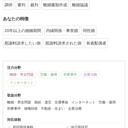
調停
審判
裁判
離婚書類作成
離婚協議
あなたの特徴
20年以上の婚姻期間
内縁関係・事実婚
同性婚
慰謝料請求したい側
慰謝料請求された側
有責配偶者
注力分野
離婚・男女問題
労働・雇用
刑事事件
企業法務
インターネット
取扱分野
離婚・男女問題
相続・遺言
交通事故
インターネット
労働・雇用
刑事事件
債権回収
不動産・住まい
企業法務
対応体制
初回面談無料
休日面談可