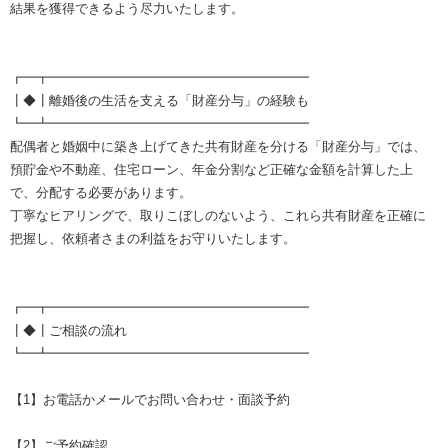
結果を獲得できるよう尽力いたします。
┏━┳━━━━━━━━━━━━━━━━━━━━
┃◆┃離婚後の生活を支える「財産分与」の経験も
┗━┻━━━━━━━━━━━━━━━━━━━━
配偶者と婚姻中に築き上げてきた共有財産を分ける「財産分与」では、
預貯金や不動産、住宅ローン、年金分割など正確な金額を計算した上
で、分配する必要があります。
丁寧なヒアリングで、取りこぼしのないよう、これら共有財産を正確に
把握し、依頼者さまの利益をお守りいたします。
┏━┳━━━━━━━━━━━━━━━━━━━━
┃◆┃ご相談の流れ
┗━┻━━━━━━━━━━━━━━━━━━━━
【1】お電話かメールでお問い合わせ・面談予約
【2】ご予約確認