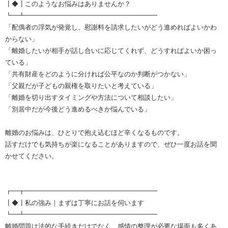
┃◆┃このようなお悩みはありませんか？
┗━┻━━━━━━━━━━━━━━━━━━━━
「配偶者の浮気が発覚し、慰謝料を請求したいがどう進めればよいかわ
からない」
「離婚したいが相手が話し合いに応じてくれず、どうすればよいか困っ
ている」
「共有財産をどのように分ければ公平なのか判断がつかない」
「父親だが子どもの親権を取りたいと考えている」
「離婚を切り出すタイミングや方法について相談したい」
「別居中だが今後どう進めるべきか悩んでいる」
離婚のお悩みは、ひとりで抱え込むほど辛くなるものです。
話すだけでも気持ちが楽になることがありますので、ぜひ一度お話を聞
かせてください。
┏━┳━━━━━━━━━━━━━━━━━━━━
┃◆┃私の強み｜まずは丁寧にお話を伺います
┗━┻━━━━━━━━━━━━━━━━━━━━
離婚問題は法的な手続きだけでなく、感情の整理が必要な場面も多くあ