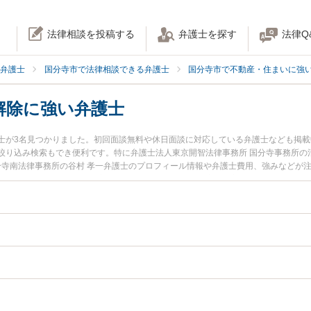
法律相談を投稿する
弁護士を探す
法律Q
弁護士
国分寺市で法律相談できる弁護士
国分寺市で不動産・住まいに強
解除に強い弁護士
士が3名見つかりました。初回面談無料や休日面談に対応している弁護士なども掲
絞り込み検索もでき便利です。特に弁護士法人東京開智法律事務所 国分寺事務所の
国分寺南法律事務所の谷村 孝一弁護士のプロフィール情報や弁護士費用、強みなどが
護士に相談したい』『不動産契約解除のトラブル解決の実績豊富な近くの弁護士を
したい』などでお困りの相談者さんにおすすめです。