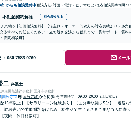
寺市
からも相談受付中
面談方法(対面・電話・ビデオなど)は応相談
営業時間：09
不動産契約解除
料金表を見る
リア対応【初回相談無料】【借主側・オーナー側双方の対応実績あり／多角
交渉すべてお任せください！立ち退き交渉から裁判まで一貫サポート「賃料
・夜間相談可】
せ
メール
裕二
弁護士
人東京開智法律事務所 国分寺事務所
都
国分寺市
国分寺駅
から徒歩5分
営業時間：09:30~20:00（土日祝日）
|
歴15年以上】【サラリーマン経験あり】【国分寺駅徒歩5分】「迅速
、勤務先との労働問題をはじめ、私生活で生じるさまざまな悩みに寄り
【夜間・休日相談可】