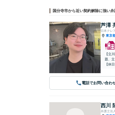
国分寺市から近い契約解除に強い弁
芦澤 
日本クレ
東京
【立川
題、立
【休日
電話でお問い合わ
西川 
弁護士法