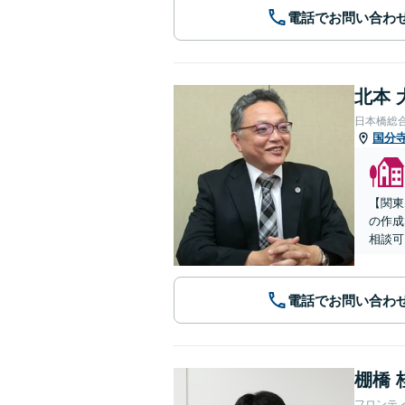
電話でお問い合わ
北本 
日本橋総
国分
【関東
の作成
相談可
電話でお問い合わ
棚橋 
フロンテ