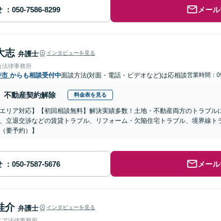
せ
メール
大志
弁護士
インタビューを見る
合法律事務所
寺市
からも相談受付中
面談方法(対面・電話・ビデオなど)は応相談
営業時間：09
不動産契約解除
料金表を見る
エリア対応】【初回相談無料】解決実績多数！土地・不動産両方のトラブル
、立退交渉などの賃貸トラブル、リフォーム・欠陥住宅トラブル、境界線ト
（要予約）】
せ
メール
桂介
弁護士
インタビューを見る
ィア法律事務所