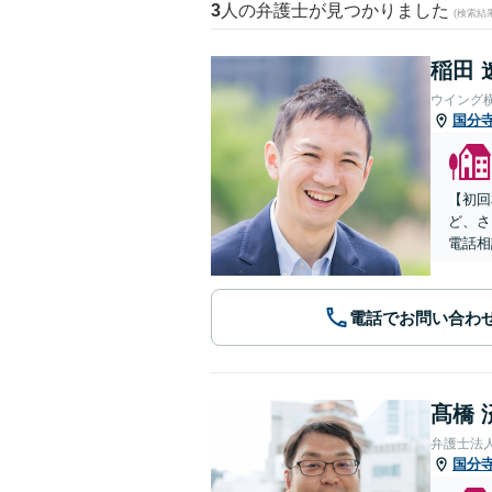
3
人の弁護士が見つかりました
(検索結
稲田 
ウイング
国分
【初回
ど、さ
電話相
電話でお問い合わ
髙橋 
弁護士法人
国分