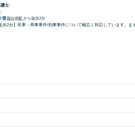
弁護士
所
市
国分寺駅
から徒歩2分
徒歩2分】民事・商事事件/刑事事件について幅広く対応しています。ま