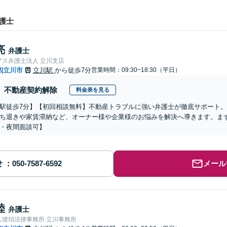
護士
亮
弁護士
アス弁護士法人 立川支店
都
立川市
立川駅
から徒歩7分
営業時間：09:30~18:30（平日）
|
不動産契約解除
料金表を見る
駅徒歩7分】【初回相談無料】不動産トラブルに強い弁護士が徹底サポート
ち退きや家賃滞納など、オーナー様や企業様のお悩みを解決へ導きます。ま
・夜間面談可】
せ
メール
陸
弁護士
人琥珀法律事務所 立川事務所