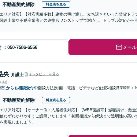
不動産契約解除
料金表を見る
エリア対応】【対応実績多数】建物の明け渡し、立ち退きといった賃貸トラ
関連士業や不動産業者との連携もワンストップで対応し、トラブル対応から
せ
メール
晃央
弁護士
インタビューを見る
事務所
寺市
からも相談受付中
面談方法(対面・電話・ビデオなど)は応相談
営業時間：10
不動産契約解除
料金表を見る
エリア対応】【オーナー側・入居者側対応】【WEB面談可】減額請求、敷金
使わずわかりやすくご説明いたします「初回相談から解決まで透明性の高い
を実現しましょう」