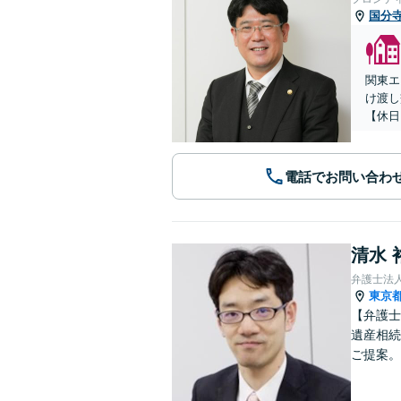
国分
関東エ
け渡し
【休日
電話でお問い合わ
清水 
弁護士法
東京
【弁護士
遺産相続
ご提案。