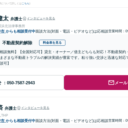
果について詳しくは
こちら
)
遼太
弁護士
インタビューを見る
横浜北法律事務所
寺市
からも相談受付中
面談方法(対面・電話・ビデオなど)は応相談
営業時間：09
不動産契約解除
料金表を見る
相談無料】【全国対応可】貸主・オーナー／借主どちらも対応！不動産契約
まざまな不動産トラブルの解決実績が豊富です。粘り強い交渉と迅速な対応で
談可】
せ
メール
済
弁護士
インタビューを見る
THP
寺市
からも相談受付中
面談方法(対面・電話・ビデオなど)は応相談
営業時間：09