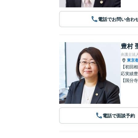
電話でお問い合わ
豊村 
弁護士法
東京
【初回相
応実績豊
【国分寺
電話で面談予約