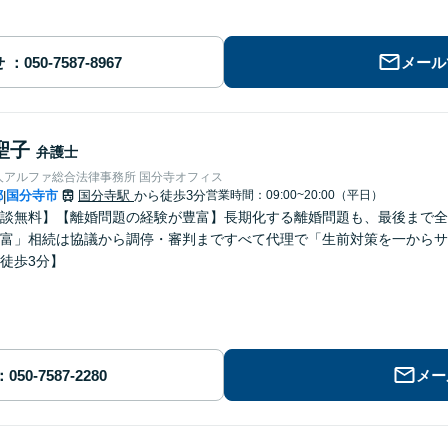
せ
メール
聖子
弁護士
人アルファ総合法律事務所 国分寺オフィス
都
国分寺市
国分寺駅
から徒歩3分
営業時間：09:00~20:00（平日）
|
談無料】【離婚問題の経験が豊富】長期化する離婚問題も、最後まで全
富」相続は協議から調停・審判まですべて代理で「生前対策を一からサ
徒歩3分】
メー