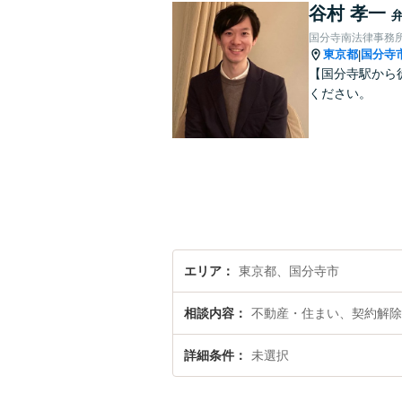
谷村 孝一
国分寺南法律事務
東京都
国分寺
|
【国分寺駅から
ください。
エリア
東京都、国分寺市
相談内容
不動産・住まい、契約解除
詳細条件
未選択