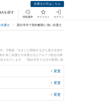
弁護士の方はこちら
&Aを探す
閲覧履歴
マイリスト
ログイン
い弁護士
国分寺市で契約解除に強い弁護士
載中。不動産・住まいに関係する立ち退き交渉や
清水 裕二弁護士や弁護士法人アルファ総合法律
注目されています。『国分寺市で土日や夜間に発
検索したい』『初回相談無料で不動産契約解除を
変更
変更
変更