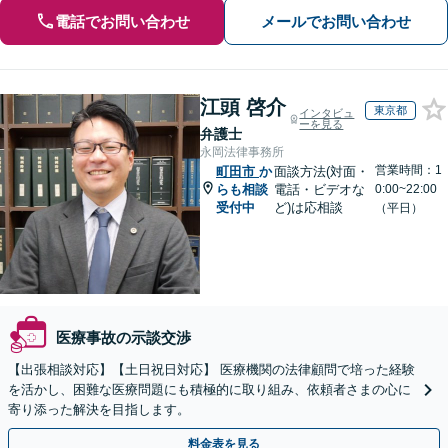
電話でお問い合わせ
メールでお問い合わせ
江頭 啓介
東京都
インタビュ
ーを見る
弁護士
永岡法律事務所
営業時間：1
町田市
か
面談方法(対面・
らも相談
電話・ビデオな
0:00~22:00
受付中
ど)は応相談
（平日）
医療事故の示談交渉
【出張相談対応】【土日祝日対応】 医療機関の法律顧問で培った経験
を活かし、困難な医療問題にも積極的に取り組み、依頼者さまの心に
寄り添った解決を目指します。
料金表を見る