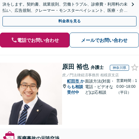
決をします。契約書、就業規則、労働トラブル、診療費・利用料の未
払い、広告規制、クレーマー・モンスターペイシェント、医療・介護
事故などに対応【顧問契約あり】
料金表を見る
電話でお問い合わせ
メールでお問い合わせ
原田 裕也
弁護士
神奈川県
虎ノ門法律経済事務所 相模原支店
営業時間：1
町田市
か
面談方法(対面・
らも相談
電話・ビデオな
0:00~18:00
受付中
ど)は応相談
（平日）
医療事故の示談交渉