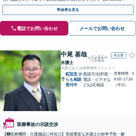
可】【夜間・休日面談可】【関東エリア対応】
料金表を見る
電話でお問い合わせ
メールでお問い合わせ
中尾 基哉
埼玉県
インタビュ
ーを見る
弁護士
弁護士法人法律事務所フォレスト
営業時間：0
町田市
か
面談方法(対面・
らも相談
電話・ビデオな
9:00~17:30
受付中
ど)は応相談
（平日）
医療事故の示談交渉
【🏥医療機関・介護施設に特化◎】実績豊富な弁護士が紛争予防・解