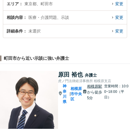
エリア
東京都、町田市
変更
相談内容
医療・介護問題、示談
変更
詳細条件
未選択
変更
町田市から近い示談に強い弁護士
原田 裕也
弁護士
虎ノ門法律経済事務所 相模原支店
神
相模原駅
営業時間：10:0
相模原
奈
0~18:00（平
から徒歩
市中央
|
川
日）
5分
区
県