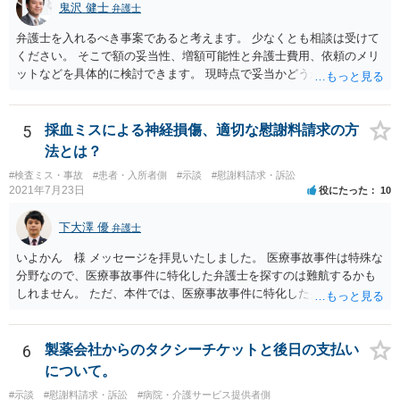
鬼沢 健士
弁護士
弁護士を入れるべき事案であると考えます。 少なくとも相談は受けて
ください。 そこで額の妥当性、増額可能性と弁護士費用、依頼のメリ
ットなどを具体的に検討できます。 現時点で妥当かどうかを即断する
ことを避けた方がいいです。
5
採血ミスによる神経損傷、適切な慰謝料請求の方
法とは？
#検査ミス・事故
#患者・入所者側
#示談
#慰謝料請求・訴訟
2021年7月23日
役にたった
10
下大澤 優
弁護士
いよかん 様 メッセージを拝見いたしました。 医療事故事件は特殊な
分野なので、医療事故事件に特化した弁護士を探すのは難航するかも
しれません。 ただ、本件では、医療事故事件に特化した弁護士でなく
とも対応は可能かと思われます。 医療事故事件で最も難しいのは医師
の過失（医療ミス）の立証なのですが、本件では過失自体には争いが
ないため、損害額の立証が主なポイントになります。 損害額に立証に
6
製薬会社からのタクシーチケットと後日の支払い
関しては、交通事故事件と同様の発想で考えればよいので、対応でき
について。
る弁護士は多いと思います。 今後の交渉については、ご自身で対応さ
#示談
#慰謝料請求・訴訟
#病院・介護サービス提供者側