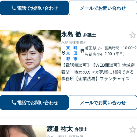
少しの勇気を出して、お気軽にご相談
電話でお問い合わせ
メールでお問い合わせ
ください。【休日・夜間面談可】
永島 徹
弁護士
永島法律事務所
東
町
町田駅
か
営業時間：10:00~2
京
田
|
2:00（平日）
ら徒歩4分
都
市
【電話相談可】【WEB面談可】地域密
着型・地元の方々が気軽に相談できる
事務所【企業法務】フランチャイズ・
ベンチャー企業・中小企業の法務に強
みあり【夜間・休日相談可】【完全個
室】【町田駅4分】
電話でお問い合わせ
メールでお問い合わせ
渡邉 祐太
弁護士