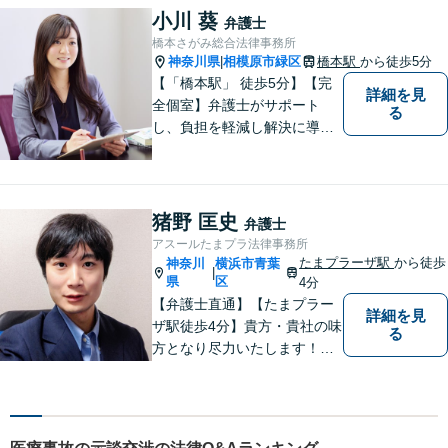
域に根ざした弁護士】法律ト
小川 葵
弁護士
ラブルでお悩みの方は、お気
橋本さがみ総合法律事務所
軽にご相談ください。
神奈川県
相模原市緑区
橋本駅
から徒歩5分
|
【「橋本駅」 徒歩5分】【完
詳細を見
全個室】弁護士がサポート
る
し、負担を軽減し解決に導き
ます。 お話をじっくり聞き、
お客様の気持ちを尊重しなが
ら解決策を提案します。 まず
はご相談いただき、今後の進
猪野 匡史
弁護士
め方を一緒に考えましょう。
アスールたまプラ法律事務所
【法テラス利用可】
たまプラーザ駅
から徒歩
神奈川
横浜市青葉
|
県
区
4分
【弁護士直通】【たまプラー
詳細を見
ザ駅徒歩4分】貴方・貴社の味
る
方となり尽力いたします！当
日相談ができる場合もありま
すのでまずはお気軽にご相談
ください。