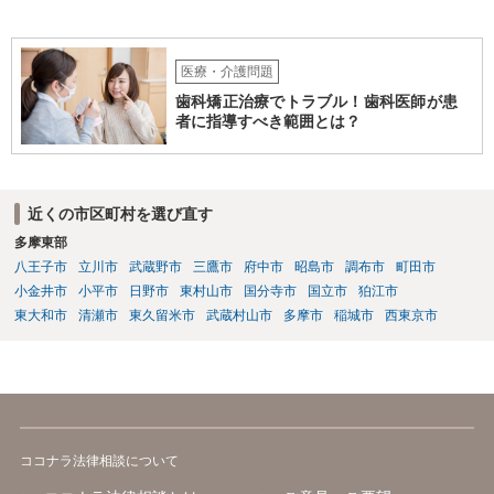
しいです。そもそも弟さんにそのような発言があったかも不明なた
め、弟さんの言動について証拠を開示してもらってください。もし相
手の言っている事実がなければ詐欺ですので警察にもご相談くださ
い。施設の方には、「こちらも弁護士に相談します」と告げ、支払い
医療・介護問題
はせず、弁護士にご相談されることをお勧めします。 ご参考になれば
歯科矯正治療でトラブル！歯科医師が患
幸いです。
者に指導すべき範囲とは？
近くの市区町村を選び直す
多摩東部
八王子市
立川市
武蔵野市
三鷹市
府中市
昭島市
調布市
町田市
小金井市
小平市
日野市
東村山市
国分寺市
国立市
狛江市
東大和市
清瀬市
東久留米市
武蔵村山市
多摩市
稲城市
西東京市
ココナラ法律相談について