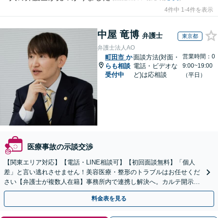
4件中 1-4件を表示
中屋 竜博
弁護士
東京都
弁護士法人AO
営業時間：0
町田市
か
面談方法(対面・
らも相談
電話・ビデオな
9:00~19:00
受付中
ど)は応相談
（平日）
医療事故の示談交渉
【関東エリア対応】【電話・LINE相談可】【初回面談無料】「個人
差」と言い逃れさせません！美容医療・整形のトラブルはお任せくだ
さい【弁護士が複数人在籍】事務所内で連携し解決へ。カルテ開示や
返金・賠償請求をサポートいたします【休日夜間面談可】
料金表を見る