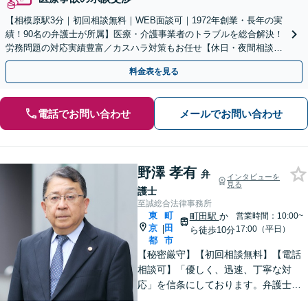
【相模原駅3分｜初回相談無料｜WEB面談可｜1972年創業・長年の実
績！90名の弁護士が所属】医療・介護事業者のトラブルを総合解決！
労務問題の対応実績豊富／カスハラ対策もお任せ【休日・夜間相談可
／忙しい方にも安心の柔軟なサポート体制】
料金表を見る
電話でお問い合わせ
メールでお問い合わせ
野澤 孝有
弁
インタビューを
見る
護士
至誠総合法律事務所
東
町
町田駅
か
営業時間：10:00~
京
田
|
17:00（平日）
ら徒歩10分
都
市
【秘密厳守】【初回相談無料】【電話
相談可】「優しく、迅速、丁寧な対
応」を信条にしております。弁護士に
相談するには勇気の要ることですが、