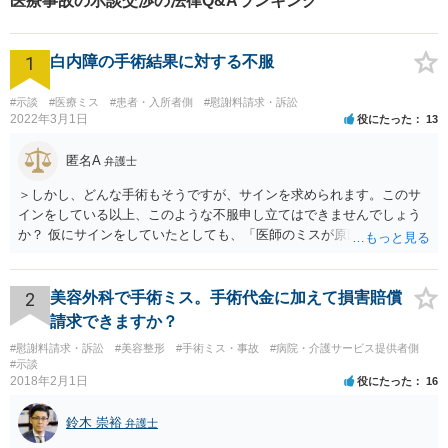
医療事故の示談交渉の法律Q&Aランキング
1
白内障の手術結果に対する不服
#示談
#医療ミス
#患者・入所者側
#慰謝料請求・訴訟
2022年3月1日
役にたった
13
匿名A
弁護士
＞しかし、どんな手術もそうですが、サインを求められます。このサ
インをしている以上、このような不服申し立てはできませんでしょう
か？ 仮にサインをしていたとしても、「医師のミスが原因で老眼がひ
どくなったといえるような場合」や「白内障の手術の合併症として老
眼が悪化することがあるにもかかわらず、全く説明されなかったよう
な場合」には、請求することは可能です。
2
美容外科で手術ミス。手術代金に加えて損害賠償
請求できますか？
#慰謝料請求・訴訟
#美容整形
#手術ミス・事故
#病院・介護サービス提供者側
#示談
2018年2月1日
役にたった
16
鈴木 崇裕
弁護士