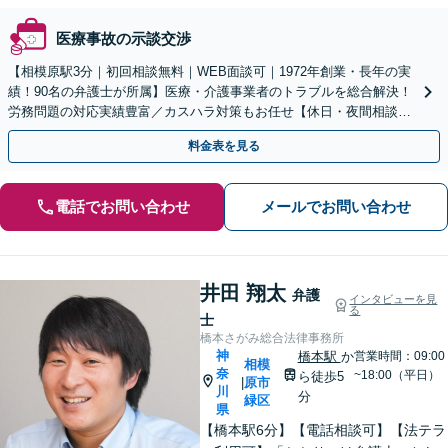
医療事故の示談交渉
【相模原駅3分｜初回相談無料｜WEB面談可｜1972年創業・長年の実
績！90名の弁護士が所属】医療・介護事業者のトラブルを総合解決！
労務問題の対応実績豊富／カスハラ対策もお任せ【休日・夜間相談可
／忙しい方にも安心の柔軟なサポート体制】
料金表を見る
電話でお問い合わせ
メールでお問い合わせ
井田 翔太
弁護
インタビューを見
る
士
橋本さがみ総合法律事務所
神
橋本駅
か
営業時間：09:00
相模
奈
~18:00（平日）
ら徒歩5
原市
|
川
分
緑区
県
【橋本駅6分】【電話相談可】【法テラ