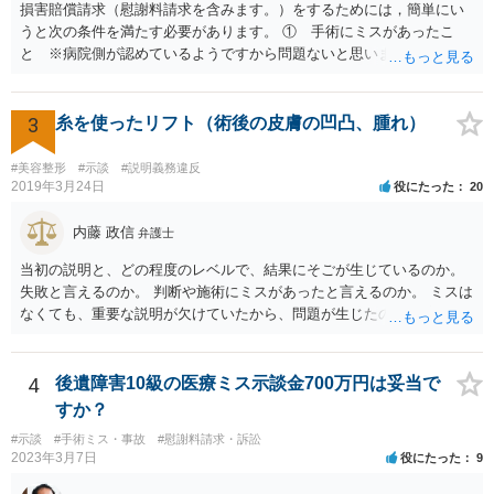
損害賠償請求（慰謝料請求を含みます。）をするためには，簡単にい
うと次の条件を満たす必要があります。 ① 手術にミスがあったこ
と ※病院側が認めているようですから問題ないと思います。 ② 手
術のミスの「せいで」仕事を休まなければならなくなったこと ③ 手
術のミスの「せいで」マスクが外せなくなったこと ④ 仕事を休まな
ければならなくなった「せいで」休業損害が発生したこと ⑤ マスク
3
糸を使ったリフト（術後の皮膚の凹凸、腫れ）
を外せなくなった「せいで」経済的に評価できる精神的な損害が発生
したこと 「せいで」と強調した点が，内藤先生のご指摘なさる「相当
#美容整形
#示談
#説明義務違反
因果関係」です。 手術のミスと関係のないことまでは責任追及ができ
2019年3月24日
役にたった
20
ないということです。 手術のミスの結果，手術前と比べて見た目が著
しく悪くなってしまったとか， 手術のミスの結果，入院期間が延びて
内藤 政信
弁護士
しまったとかいう事情があれば， 追加請求が可能な余地があります。
当初の説明と、どの程度のレベルで、結果にそごが生じているのか。
ただし，手術代の返金に応じた際に「これ以上金銭の請求はしませ
失敗と言えるのか。 判断や施術にミスがあったと言えるのか。 ミスは
ん」という趣旨の合意をしてしまっていると， 上記の請求は，基本的
なくても、重要な説明が欠けていたから、問題が生じたのか。 美容整
には困難となります。
形にある程度通じてる弁護士を探せるかどうか。
4
後遺障害10級の医療ミス示談金700万円は妥当で
すか？
#示談
#手術ミス・事故
#慰謝料請求・訴訟
2023年3月7日
役にたった
9