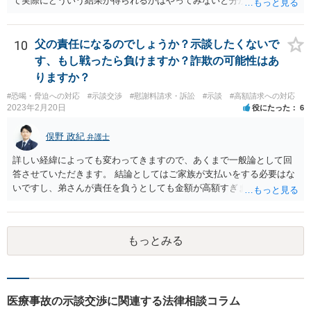
て実際にどういう結果が得られるかはやってみないと分かりません
が。 損害としては、その過失によって生じた症状の治療にかかった治
療費や精神的苦痛を受けた分の慰謝料や仕事に影響があれば休業損害
などが考えられます。 頑張ってください。
10
父の責任になるのでしょうか？示談したくないで
す、もし戦ったら負けますか？詐欺の可能性はあ
りますか？
#恐喝・脅迫への対応
#示談交渉
#慰謝料請求・訴訟
#示談
#高額請求への対応
2023年2月20日
役にたった
6
俣野 政紀
弁護士
詳しい経緯によっても変わってきますので、あくまで一般論として回
答させていただきます。 結論としてはご家族が支払いをする必要はな
いですし、弟さんが責任を負うとしても金額が高額すぎます。 仮に弟
さんが施設を中傷する発言をし、他の入所者が退所していたことが事
実だとしても責任を負うのは弟さんです。弟さんの詳しいご状況は分
かりませんが、現在お仕事をされて一人暮らしもできているというこ
もっとみる
とですから、自立施設にいたからといって責任無能力者ということに
はなりません。また、お父様が施設に入所させたことと今回の争いと
の間の相当因果関係（関連性）が不明です。 金額としても法外であ
り、弁護士がそのような見解を述べたかは疑問です。「時間もあまり
ない」として考える時間や弁護士に相談する時間を与えないことも怪
医療事故の示談交渉に関連する法律相談コラム