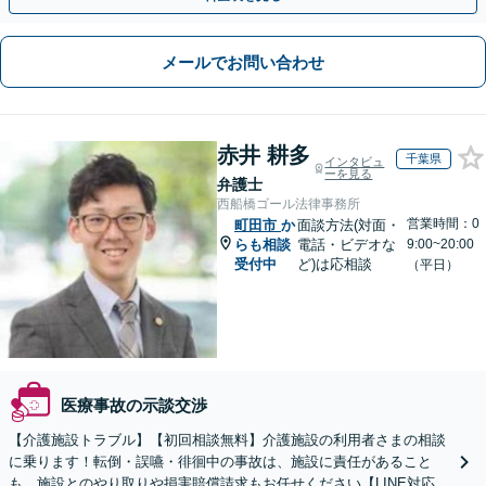
メールでお問い合わせ
赤井 耕多
千葉県
インタビュ
ーを見る
弁護士
西船橋ゴール法律事務所
営業時間：0
町田市
か
面談方法(対面・
らも相談
電話・ビデオな
9:00~20:00
受付中
ど)は応相談
（平日）
医療事故の示談交渉
【介護施設トラブル】【初回相談無料】介護施設の利用者さまの相談
に乗ります！転倒・誤嚥・徘徊中の事故は、施設に責任があること
も。施設とのやり取りや損害賠償請求もお任せください【LINE対応