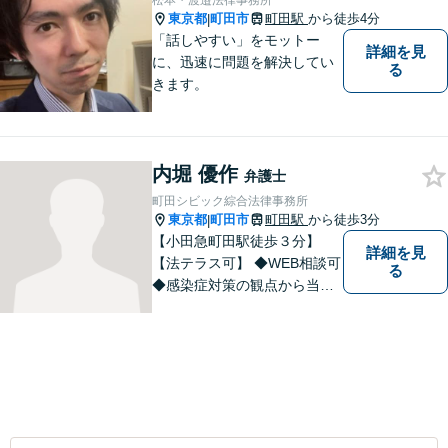
松本・渡邉法律事務所
東京都
町田市
町田駅
から徒歩4分
|
「話しやすい」をモットー
詳細を見
に、迅速に問題を解決してい
る
きます。
内堀 優作
弁護士
町田シビック綜合法律事務所
東京都
町田市
町田駅
から徒歩3分
|
【小田急町田駅徒歩３分】
詳細を見
【法テラス可】 ◆WEB相談可
る
◆感染症対策の観点から当面
の間、WEB相談も行います。