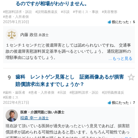
るのですが相場がわかりません。
#慰謝料請求・訴訟
#説明義務違反
#示談
#手術ミス・事故
#美容整形
#患者・入所者側
2025年1月10日
役にたった
5
内藤 政信
弁護士
１センチ１センチだと後遺障害としては認められないですね。 交通事
故の後遺障害慰謝料算定基準を調べるといいでしょう。 通院慰謝料の
増額事由にはなるでしょう。
9
歯科 レントゲン見落とし 証拠画像あるが損害
賠償請求出来ますでしょうか？
#歯科・歯医者
#患者・入所者側
#示談
#慰謝料請求・訴訟
#説明義務違反
#医療ミス
2022年4月17日
役にたった
7
医療・介護問題に強い弁護士
稲森 幸一
弁護士
現在診て頂いている医師が過失があったという意見であれば、損害賠
償請求が認められる可能性はあると思います。もちろん可能性であっ