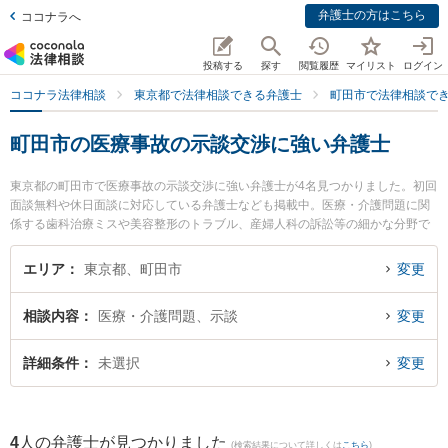
弁護士の方はこちら
ココナラへ
投稿する
探す
閲覧履歴
マイリスト
ログイン
ココナラ法律相談
東京都で法律相談できる弁護士
町田市で法律相談で
町田市の医療事故の示談交渉に強い弁護士
東京都の町田市で医療事故の示談交渉に強い弁護士が4名見つかりました。初回
面談無料や休日面談に対応している弁護士なども掲載中。医療・介護問題に関
係する歯科治療ミスや美容整形のトラブル、産婦人科の訴訟等の細かな分野で
の絞り込み検索もでき便利です。特に至誠総合法律事務所の野澤 孝有弁護士や
永島法律事務所の永島 徹弁護士、松本・渡邉法律事務所の渡邉 祐太弁護士のプ
エリア
東京都、町田市
変更
ロフィール情報や弁護士費用、強みなどが注目されています。『町田市で土日
や夜間に発生した医療事故の示談交渉のトラブルを今すぐに弁護士に相談した
相談内容
医療・介護問題、示談
変更
い』『医療事故の示談交渉のトラブル解決の実績豊富な近くの弁護士を検索し
たい』『初回相談無料で医療事故の示談交渉を法律相談できる町田市内の弁護
士に相談予約したい』などでお困りの相談者さんにおすすめです。
詳細条件
未選択
変更
4
人の弁護士が見つかりました
(検索結果について詳しくは
こちら
)