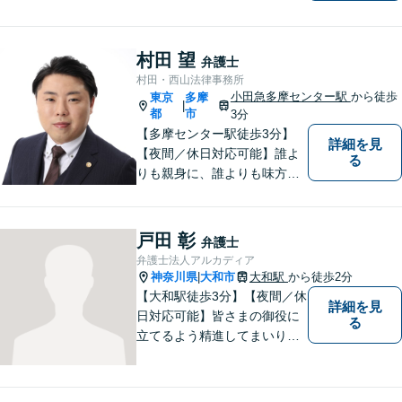
しまう前に。女性弁護士が一
貫対応、トラブルの解決を目
指します。遺産分割協議・遺
村田 望
弁護士
留分・調停・裁判にも対応。
村田・西山法律事務所
小田急多摩センター駅
から徒歩
東京
多摩
|
都
市
3分
【多摩センター駅徒歩3分】
詳細を見
【夜間／休日対応可能】誰よ
る
りも親身に、誰よりも味方で
ある存在になりたいと思いま
す。企業法務／相続問題／離
婚問題／不動産問題／刑事事
戸田 彰
弁護士
件など、幅広く対応可能。迅
弁護士法人アルカディア
速かつ適切な対応を心掛けて
神奈川県
大和市
大和駅
から徒歩2分
|
おります。
【大和駅徒歩3分】【夜間／休
詳細を見
日対応可能】皆さまの御役に
る
立てるよう精進してまいりま
す。借金問題／刑事事件／相
続問題／離婚問題／企業法務
など、幅広く対応可能。【地