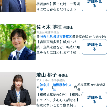
詳細を見
相談無料】困った時に一番頼
る
りになる存在となれるよう、
皆様のご事情に寄り添った問
題解決を心がけております。
お電話の際に『ココナラ経由
佐々木 博征
弁護士
で八幡弁護士に相談希望』と
青葉台法律事務所
お伝え下さい。
神奈川県
横浜市青葉区
青葉台駅
から徒歩1分
|
【講演実績多数】離婚・相
詳細を見
続・企業法務など、幅広い知
る
見をもとに対応します！横
浜・川崎・町田等からもアク
セスが良い地域密着型の事務
所です【破産管財人経験あ
り】負債総額数億円の倒産申
若山 桃子
弁護士
立ての実績あり【完全個室】
アストルム法律事務所
【青葉台駅1分】【複数弁護士
相模原駅
から徒歩2
神奈川
相模原市中央
|
在籍】
県
区
分
【相模原駅徒歩2分】【相続の
詳細を見
トラブル、安心して話せる】
る
相続の争いごとで疲れ切って