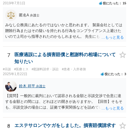
れることも可能ではありますが、相手方保険会社は容易に増額に応じ
2019年7月1日
役にたった
15
ない（多少の増額はあり得るとしても、裁判基準での和解は難しい）
と思われます。 弁護士が介入することにより提示額が大きく変わるこ
匿名A
弁護士
とは多々あるため、可能であれば弁護士に依頼した上での交渉をお勧
めしたいところです。
みなし公務員にあたるのではないかと思われます。 製薬会社としては
贈賄行為またはその疑いを持たれる行為をコンプライアンス上避けた
いので上司から指導されたのかもしれません。 先生にも万一迷惑をか
けることになってはいけないと。
7
医療過誤による損害賠償と慰謝料の相場について
知りたい
#示談
#医療ミス
#慰謝料請求・訴訟
#患者・入所者側
2025年1月22日
役にたった
3
鈴木 祥平
弁護士
【質問】一般的に裁判において認容される金額と示談交渉で合意に達
する金額との間には、どれほどの開きがありますか。 【回答】そもそ
も、示談交渉の場合には、証拠で事実関係などを詰めていないことが
あることから、一概には言えませんが、裁判で認められる６割～７割
程度にはなると思います。
8
エステサロンでケガをしました。損害賠償請求す