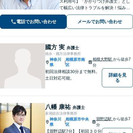
ス利用可】「かかりつけ弁護士」とし
て幅広い法律トラブルを解決！悩みに
寄り添いながら、誠実な対応を心がけ
ております「粘り強い交渉とフットワ
電話でお問い合わせ
メールでお問い合わせ
ークの軽さが強み」男性・女性弁護士
が所属し多角的な視点から解決へ尽力
いたします
國方 実
弁護士
德永・國方法律事務所
相模大野駅
から徒歩7
神奈川
相模原市南
|
県
区
分
初回法律相談30分まで無料。
詳細を見
土日対応可能。
る
八幡 康祐
弁護士
多湖総合法律事務所
淵野辺駅
から徒歩7
神奈川
相模原市中央
|
県
区
分
【淵野辺駅7分】【初回３０分