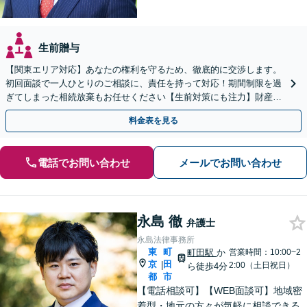
生前贈与
【関東エリア対応】あなたの権利を守るため、徹底的に交渉します。
初回面談で一人ひとりのご相談に、責任を持って対応！期間制限を過
ぎてしまった相続放棄もお任せください【生前対策にも注力】財産管
理から遺言書の作成・執行まで、一括してサポート
料金表を見る
電話でお問い合わせ
メールでお問い合わせ
永島 徹
弁護士
永島法律事務所
東
町
町田駅
か
営業時間：10:00~2
京
田
|
2:00（土日祝日）
ら徒歩4分
都
市
【電話相談可】【WEB面談可】地域密
着型・地元の方々が気軽に相談できる