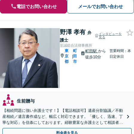
電話でお問い合わせ
メールでお問い合わせ
野澤 孝有
弁
インタビューを
見る
護士
至誠総合法律事務所
東
町
町田駅
から
営業時間：本
京
田
|
日定休日
徒歩10分
都
市
生前贈与
【相続問題に強い弁護士です！】【電話相談可】遺産分割協議／不動
産相続／遺言書作成など、幅広く対応できます。「優しく、迅速、丁
寧な対応」を信条にしております。経験豊富な弁護士として相談者様
のため全力を尽くします。お気軽にご相談ください。
料金表を見る