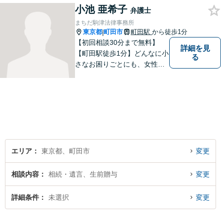
小池 亜希子
弁護士
まちだ駒津法律事務所
東京都
町田市
町田駅
から徒歩1分
|
【初回相談30分まで無料】
詳細を見
【町田駅徒歩1分】どんなに小
る
さなお困りごとにも、女性弁
護士がじっくりカウンセリン
グを行ないます。まずはお気
軽にご相談ください。
エリア
東京都、町田市
変更
相談内容
相続・遺言、生前贈与
変更
詳細条件
未選択
変更