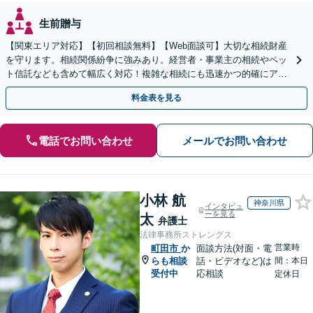
生前贈与
【関東エリア対応】【初回相談無料】【Web面談可】大切な相続財産
を守ります。相続関係紛争に強みあり。経営者・事業主の相続やペッ
ト信託なども含めて幅広く対応！複雑な相続にも迅速かつ的確にアド
バイスいたします。
料金表を見る
電話でお問い合わせ
メールでお問い合わせ
小林 航
神奈川県
インタビュ
ーを見る
太
弁護士
法律事務所ストレングス
営業時
町田市
か
面談方法(対面・電
らも相談
話・ビデオなど)は
間：本日
受付中
応相談
定休日