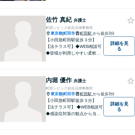
佐竹 真紀
弁護士
町田シビック綜合法律事務所
東京都
町田市
町田駅
から徒歩3分
|
【小田急町田駅徒歩３分】
詳細を見
【法テラス可】◆WEB相談可
る
◆皆様が利用しやすい柔軟な
相談体制を整えております。
離婚／交通事故／相続など、
あらゆる問題に対応可能で
内堀 優作
す。まずはお気軽ご相談くだ
弁護士
さい。
町田シビック綜合法律事務所
東京都
町田市
町田駅
から徒歩3分
|
【小田急町田駅徒歩３分】
詳細を見
【法テラス可】 ◆WEB相談可
る
◆感染症対策の観点から当面
の間、WEB相談も行います。