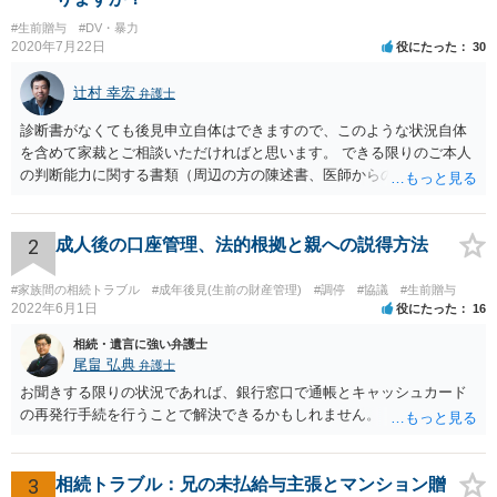
#生前贈与
#DV・暴力
2020年7月22日
役にたった
30
辻村 幸宏
弁護士
診断書がなくても後見申立自体はできますので、このような状況自体
を含めて家裁とご相談いただければと思います。 できる限りのご本人
の判断能力に関する書類（周辺の方の陳述書、医師からの聴取書等）
を整え、家裁の鑑定を経る前提で鑑定費用の予納金を用意し、申立て
をしていただければそこから先は進むのではないかと存じます。 ま
た、Aさんの意向を酌みすぎるあまりに後見申立ができない状況にして
2
成人後の口座管理、法的根拠と親への説得方法
いる施設の問題もありますので、当該地域の地域包括支援センターに
ご相談されるのもひとつの方法です。
#家族間の相続トラブル
#成年後見(生前の財産管理)
#調停
#協議
#生前贈与
2022年6月1日
役にたった
16
相続・遺言に強い弁護士
尾畠 弘典
弁護士
お聞きする限りの状況であれば、銀行窓口で通帳とキャッシュカード
の再発行手続を行うことで解決できるかもしれません。
3
相続トラブル：兄の未払給与主張とマンション贈