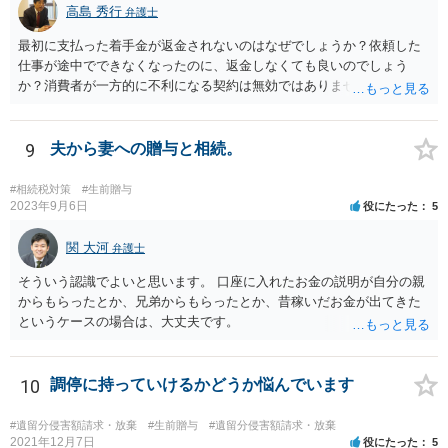
高島 秀行
弁護士
最初に支払った着手金が返金されないのはなぜでしょうか？依頼した
仕事が途中でできなくなったのに、返金しなくても良いのでしょう
か？消費者が一方的に不利になる契約は無効ではありませんか？
着手金は、前の弁護士が倒れるまでにやった仕事に応じて清算する義
務があると思います。 倒れた弁護士が所属する弁護士会に相談さ
れた方がよいと思います。 倒れた弁護士は脳梗塞で倒れたようで
9
夫から妻への贈与と相続。
すが、 判断能力があり、復代理を倒れた弁護士の判断で復代理を
選任したのか 即ち、復代理人の選任は有効なのかという問題もあ
#相続税対策
#生前贈与
ると思います。
2023年9月6日
役にたった
5
関 大河
弁護士
そういう認識でよいと思います。 口座に入れたお金の説明が自分の親
からもらったとか、兄弟からもらったとか、昔稼いだお金が出てきた
というケースの場合は、大丈夫です。
10
調停に持っていけるかどうか悩んでいます
#遺留分侵害額請求・放棄
#生前贈与
#遺留分侵害額請求・放棄
2021年12月7日
役にたった
5