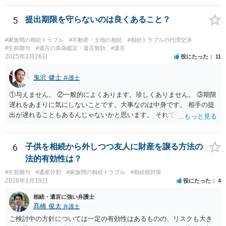
持ち戻し免除の意思表示は書面で明確にしておいていただくべきとい
う結論は変わりません。 誤解を与えるような回答でした。失礼しまし
5
提出期限を守らないのは良くあること？
た。 文言については、「〇〇に対する生前贈与による特別受益の持ち
戻しをすべて免除する」というのがオーソドックスなものですが、ご
#家族間の相続トラブル
#不動産・土地の相続
#相続トラブルの代理交渉
心配ならば、弁護士のところに行って、特別受益となりそうな贈与に
#生前贈与
#遺言の真偽鑑定・遺言無効
#遺言
2025年3月26日
役にたった
11
ついて説明した上で、適切な文言についてご相談してみてはいかがで
しょうか。
鬼沢 健士
弁護士
①与えません。 ②一般的によくあります。珍しくありません。 ③期限
遅れをあまりに気にしないことです。大事なのは中身です。 相手の提
出が遅れることもあるんじゃないかと思います。 それでもあなた有利
にはなりません。
6
子供を相続から外しつつ友人に財産を譲る方法の
法的有効性は？
#生前贈与
#遺産分割
#家族間の相続トラブル
#相続税対策
2026年1月19日
役にたった
4
相続・遺言に強い弁護士
髙橋 俊太
弁護士
ご検討中の方針については一定の有効性はあるものの、リスクも大き