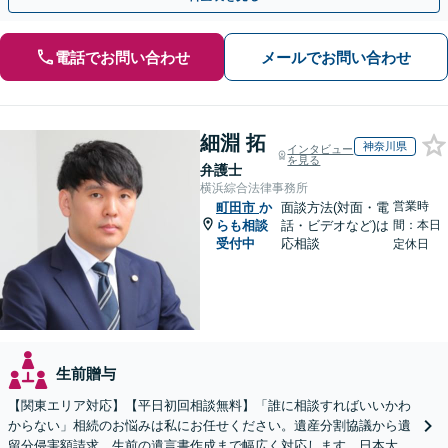
電話でお問い合わせ
メールでお問い合わせ
細淵 拓
神奈川県
インタビュー
を見る
弁護士
横浜綜合法律事務所
営業時
町田市
か
面談方法(対面・電
らも相談
話・ビデオなど)は
間：本日
受付中
応相談
定休日
生前贈与
【関東エリア対応】【平日初回相談無料】「誰に相談すればいいかわ
からない」相続のお悩みは私にお任せください。遺産分割協議から遺
留分侵害額請求、生前の遺言書作成まで幅広く対応します。日本大通