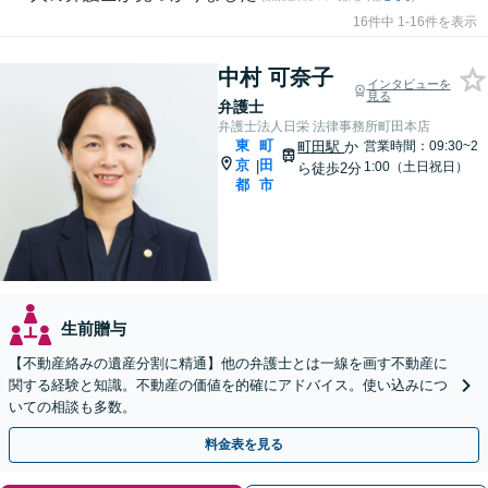
16件中 1-16件を表示
中村 可奈子
インタビューを
見る
弁護士
弁護士法人日栄 法律事務所町田本店
東
町
町田駅
か
営業時間：09:30~2
京
田
|
1:00（土日祝日）
ら徒歩2分
都
市
生前贈与
【不動産絡みの遺産分割に精通】他の弁護士とは一線を画す不動産に
関する経験と知識。不動産の価値を的確にアドバイス。使い込みにつ
いての相談も多数。
料金表を見る