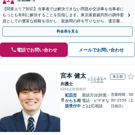
【関東エリア対応】当事者では解決できない問題や交渉事を当事者に
もっとも有利に解決することを目指します。東京家庭裁判所の調停委
員としての豊富な経験を活かし、親族間の絆を守りながら、遺言書作
成から相続放棄まで相続問題を誠実にサポートいたします。
料金表を見る
電話でお問い合わせ
メールでお問い合わせ
宮本 健太
東京都
インタビュ
ーを見る
弁護士
KBM法律事務所
営業時間：00:
町田市
面談方法(対面・
からも相
電話・ビデオな
00~23:55（土
談受付中
ど)は応相談
日祝日）