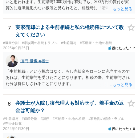
いと思われます。生前贈与1000万円は有効でも、300万円の貸付が実
質的に返済意思のない仮装と見られると、相続時に「贈与」と評価さ
れ、子から遺留分侵害額請求を受ける可能性があります。 その他の方
法として考えられるものとしては、 ①信託（家族信託・目的信託） 財
産を信託口に移し、受託者（信頼できる友人や専門職）に管理させ、
7
実家売却による生前相続と私の相続権について教
・生存中はあなたの生活費・介護費に優先充当 ・残余を友人や慈善団
えてください
体へ と使途を厳格に指定。相続ではなく信託帰属になるため、子の関
#遺産分割
#家族間の相続トラブル
#生前贈与
#不動産・土地の相続
与を大きく排除できます。 ②遺言＋生命保険の組合せ 生活資金は手元
2025年9月25日
役にたった
7
に残し、余剰資金で受取人を友人・団体にした保険を活用。保険金は
相続財産とは別枠で、遺留分対策にも有効と思われます。 ③負担付死
濵門 俊也
弁護士
因贈与 「介護・見守り等を条件に、死亡時に財産を渡す」契約。条件
不履行なら無効にでき、老後の安心を担保できます。 ④ 寄附予約＋解
「生前相続」という概念はなく、もし売却金をローンに充当するので
除条件 慈善団体への寄附を予約しつつ、資金不足時は解除できる条項
あれば、生前贈与を受けたことになります。相続の際、生前贈与され
を設定。 などがあり得るかと思われます。
た分は持戻しされることになります。
8
弁護士が入院し復代理人も対応せず、着手金の返
金は可能か？
#生前贈与
#遺産分割
#調停
#不動産・土地の相続
#家族間の相続トラブル
#売掛金回収
2024年9月30日
役にたった
8