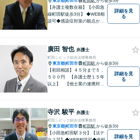
東京都
町田市
町田駅
から徒歩3分
|
【弁護士複数在籍】【小田急
詳細を見
線町田駅徒歩3分】 ◆WEB相
る
談可◆感染症対策の観点から
当面の間、WEB相談も行いま
す。
廣田 智也
弁護士
町田シビック綜合法律事務所
東京都
町田市
町田駅
から徒歩3分
|
【初回相談】４５分まで５，
詳細を見
５００円 【弁護士歴１５年
る
以上】 【他士業の連携対
応】 【町田周辺（東京都
区・市部、相模原、横浜市、
川崎市）】 相続・遺言 離
寺沢 駿平
婚・男女問題 交通事故 成
弁護士
年後見 刑事弁護・被害者代
町田シビック綜合法律事務所
理
東京都
町田市
町田駅
から徒歩3分
|
【小田急町田駅３分】【法テ
詳細を見
ラス可】◆WEB相談可◆依頼