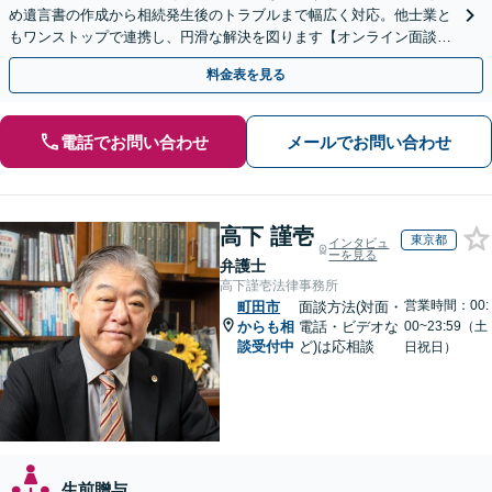
め遺言書の作成から相続発生後のトラブルまで幅広く対応。他士業と
もワンストップで連携し、円滑な解決を図ります【オンライン面談対
応】【出張相談OK】
料金表を見る
電話でお問い合わせ
メールでお問い合わせ
高下 謹壱
東京都
インタビュ
ーを見る
弁護士
高下謹壱法律事務所
営業時間：00:
町田市
面談方法(対面・
からも相
電話・ビデオな
00~23:59（土
談受付中
ど)は応相談
日祝日）
生前贈与