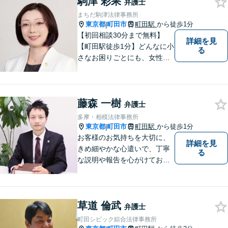
駒津 彩果
弁護士
解決を目指します【休日・夜
まちだ駒津法律事務所
間対応可】【完全個室で相
東京都
町田市
町田駅
から徒歩1分
|
談】【南町田グランベリーパ
【初回相談30分まで無料】
詳細を見
ーク駅5分】
【町田駅徒歩1分】どんなに小
る
さなお困りごとにも、女性弁
護士がじっくりカウンセリン
グを行ないます。まずはお気
軽にご相談ください。
藤森 一樹
弁護士
多摩・相模法律事務所
東京都
町田市
町田駅
から徒歩1分
|
お客様のお気持ちを大切に、
詳細を見
きめ細やかな心遣いで、丁寧
る
な説明や報告を心がけており
ます。【多くの経験と圧倒的
な法律知識】【強い交渉力】
難解な事案や対応がむずかし
草道 倫武
い相手方でもスムーズに解決
弁護士
にいたします。
町田シビック綜合法律事務所