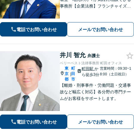
事務所【企業法務】フランチャイズ・
ベンチャー企業・中小企業の法務に強
みあり【夜間・休日相談可】【完全個
室】【町田駅4分】
電話でお問い合わせ
メールでお問い合わせ
井川 智允
弁護士
ベリーベスト法律事務所 町田オフィス
東
町
町田駅
か
営業時間：09:30~1
京
田
|
8:00（土日祝日）
ら徒歩3分
都
市
【離婚・刑事事件・労働問題・交通事
故など幅広く対応】各分野の専門チー
ムがお客様をサポートします。
電話でお問い合わせ
メールでお問い合わせ