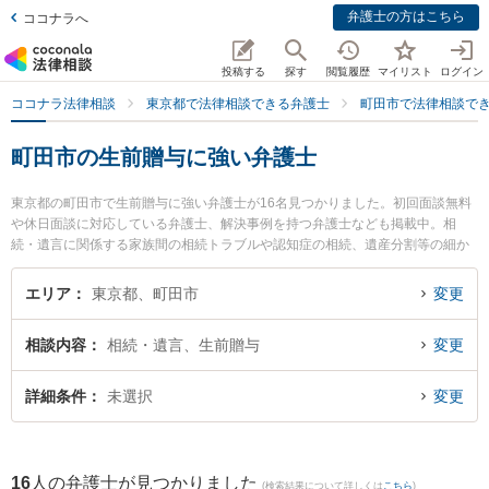
弁護士の方はこちら
ココナラへ
投稿する
探す
閲覧履歴
マイリスト
ログイン
ココナラ法律相談
東京都で法律相談できる弁護士
町田市で法律相談で
町田市の生前贈与に強い弁護士
東京都の町田市で生前贈与に強い弁護士が16名見つかりました。初回面談無料
や休日面談に対応している弁護士、解決事例を持つ弁護士なども掲載中。相
続・遺言に関係する家族間の相続トラブルや認知症の相続、遺産分割等の細か
な分野での絞り込み検索もでき便利です。特に弁護士法人日栄 法律事務所町田
本店の中村 可奈子弁護士や至誠総合法律事務所の野澤 孝有弁護士、永島法律事
エリア
東京都、町田市
変更
務所の永島 徹弁護士のプロフィール情報や弁護士費用、強みなどが注目されて
います。『町田市で土日や夜間に発生した生前贈与のトラブルを今すぐに弁護
相談内容
相続・遺言、生前贈与
変更
士に相談したい』『生前贈与のトラブル解決の実績豊富な近くの弁護士を検索
したい』『初回相談無料で生前贈与を法律相談できる町田市内の弁護士に相談
予約したい』などでお困りの相談者さんにおすすめです。
詳細条件
未選択
変更
16
人の弁護士が見つかりました
(検索結果について詳しくは
こちら
)