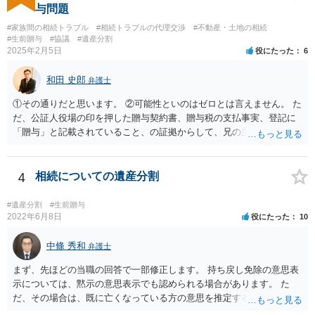
与問題
#家族間の相続トラブル
#相続トラブルの代理交渉
#不動産・土地の相続
#生前贈与
#協議
#遺産分割
2025年2月5日
役にたった
6
和田 史郎
弁護士
①その通りだと思います。 ②可能性といのはゼロとは言えません。 た
だ、公証人役場の印を押した贈与契約書、贈与税の支払事実、登記に
「贈与」と記載されていること、の証拠からして、兄の主張は通らな
いようには思います。 ③④その通りだと思います。 話し合いで折り合
わなければ、遺産分割調停を申し立てて進めるのがベターのような気
がしますね。
4
相続についての遺産分割
#遺産分割
#生前贈与
2022年6月8日
役にたった
10
中條 秀和
弁護士
まず、先ほどの当職の回答で一部修正します。 持ち戻し免除の意思表
示については、黙示の意思表示でも認められる場合があります。 た
だ、その場合は、既に亡くなっている方の意思を推定することになり
ますので、なかなか立証のハードルは高いと思われます。それゆえ、