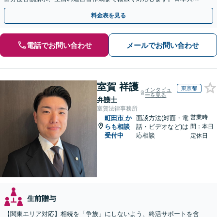
り駅直結でアクセス良好。
料金表を見る
電話でお問い合わせ
メールでお問い合わせ
室賀 祥護
東京都
インタビュ
ーを見る
弁護士
室賀法律事務所
営業時
町田市
か
面談方法(対面・電
らも相談
話・ビデオなど)は
間：本日
受付中
応相談
定休日
生前贈与
【関東エリア対応】相続を「争族」にしないよう、終活サポートを含