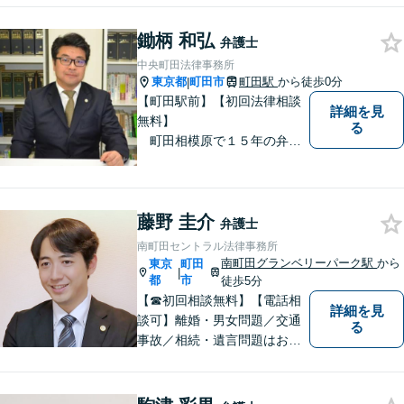
鋤柄 和弘
弁護士
中央町田法律事務所
東京都
町田市
町田駅
から徒歩0分
|
【町田駅前】【初回法律相談
詳細を見
無料】
る
町田相模原で１５年の弁護
士経験 離婚・男女問題、相
続、債務整理、交通事故事件
をメインに対応 東京地方裁
藤野 圭介
判所より司法委員（裁判官に
弁護士
協力して事件解決を図る補佐
南町田セントラル法律事務所
職）に選任されております。
南町田グランベリーパーク駅
から
東京
町田
|
都
市
徒歩5分
【☎︎初回相談無料】【電話相
詳細を見
談可】離婚・男女問題／交通
る
事故／相続・遺言問題はお任
せください。相談対応実績30
00件以上。豊富な経験を活か
し、依頼者様にとって最適な