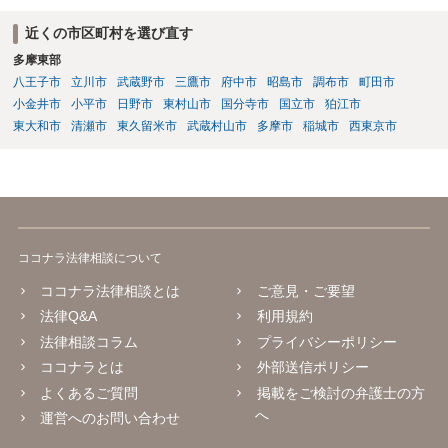
近くの市区町村を選び直す
多摩東部
八王子市
立川市
武蔵野市
三鷹市
府中市
昭島市
調布市
町田市
小金井市
小平市
日野市
東村山市
国分寺市
国立市
狛江市
東大和市
清瀬市
東久留米市
武蔵村山市
多摩市
稲城市
西東京市
ココナラ法律相談について
ココナラ法律相談とは
ご意見・ご要望
法律Q&A
利用規約
法律相談コラム
プライバシーポリシー
ココナラとは
外部送信ポリシー
よくあるご質問
掲載をご検討の弁護士の方
へ
運営へのお問い合わせ