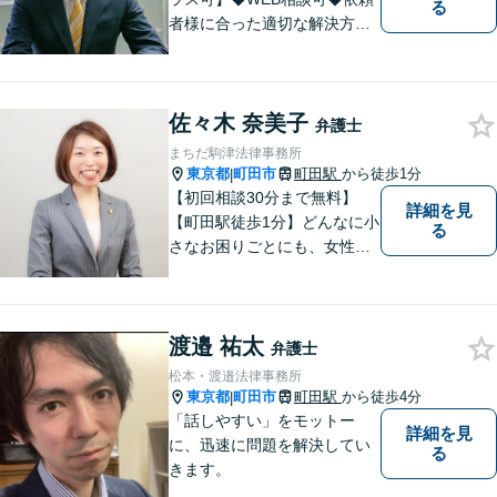
る
者様に合った適切な解決方法
を考え、解決へと導いてまい
ります。丁寧な対応を心がけ
ますので、ぜひ一度ご相談く
佐々木 奈美子
ださい。
弁護士
まちだ駒津法律事務所
東京都
町田市
町田駅
から徒歩1分
|
【初回相談30分まで無料】
詳細を見
【町田駅徒歩1分】どんなに小
る
さなお困りごとにも、女性弁
護士がじっくりカウンセリン
グを行ないます。まずはお気
軽にご相談ください。
渡邉 祐太
弁護士
松本・渡邉法律事務所
東京都
町田市
町田駅
から徒歩4分
|
「話しやすい」をモットー
詳細を見
に、迅速に問題を解決してい
る
きます。