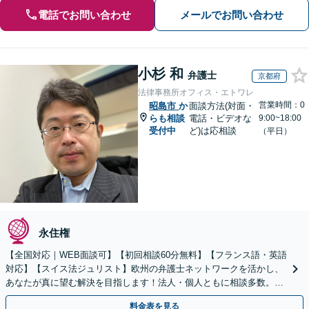
電話でお問い合わせ
メールでお問い合わせ
小杉 和
弁護士
京都府
法律事務所オフィス・エトワレ
営業時間：0
昭島市
か
面談方法(対面・
らも相談
電話・ビデオな
9:00~18:00
受付中
ど)は応相談
（平日）
永住権
【全国対応｜WEB面談可】【初回相談60分無料】【フランス語・英語
対応】【スイス法ジュリスト】欧州の弁護士ネットワークを活かし、
あなたが真に望む解決を目指します！法人・個人ともに相談多数。細
やかな連絡と粘り強い交渉を徹底【休日・夜間相談可】
料金表を見る