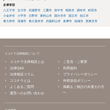
多摩東部
八王子市
立川市
武蔵野市
三鷹市
府中市
昭島市
調布市
町田市
小金井市
小平市
日野市
東村山市
国分寺市
国立市
狛江市
東大和市
清瀬市
東久留米市
武蔵村山市
多摩市
稲城市
西東京市
ココナラ法律相談について
ココナラ法律相談とは
ご意見・ご要望
法律Q&A
利用規約
法律相談コラム
プライバシーポリシー
ココナラとは
外部送信ポリシー
よくあるご質問
掲載をご検討の弁護士の方
へ
運営へのお問い合わせ