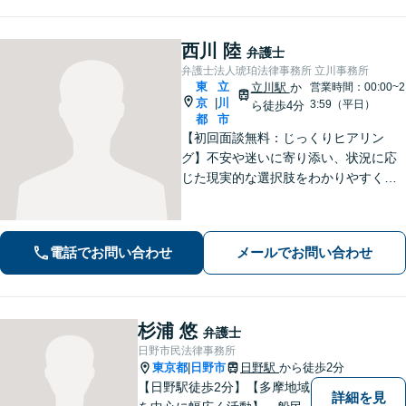
西川 陸
弁護士
弁護士法人琥珀法律事務所 立川事務所
東
立
立川駅
か
営業時間：00:00~2
京
川
|
3:59（平日）
ら徒歩4分
都
市
【初回面談無料：じっくりヒアリン
グ】不安や迷いに寄り添い、状況に応
じた現実的な選択肢をわかりやすくご
提案します。納得して前に進めるよ
う、誠実にサポートいたします【全国
対応】【電話・オンライン面談可】
電話でお問い合わせ
メールでお問い合わせ
杉浦 悠
弁護士
日野市民法律事務所
東京都
日野市
日野駅
から徒歩2分
|
【日野駅徒歩2分】【多摩地域
詳細を見