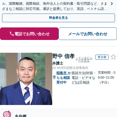
ル、国際離婚、国際相続、海外法人との契約書・取引問題など、さま
ざまなご相談に対応可能。通訳と提携しており、英語、ベトナム語、
中国語、タイ語等対応可能です（通訳料別途）。
料金表を見る
電話でお問い合わせ
メールでお問い合わせ
野中 信孝
東京都
インタビュ
ーを見る
弁護士
AZ MORE国際法律事務所
営業時間：0
昭島市
か
面談方法(対面・
らも相談
電話・ビデオな
9:00~21:00
受付中
ど)は応相談
（平日）
永住権