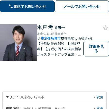
大の利益を得られるよう、知見を活か
電話でお問い合わせ
メールでお問い合わせ
し問題に真摯に向き合います。【韓国
語OK】
永戸 考
弁護士
多摩Kollect法律事務所
東京都
昭島市
拝島駅
から徒歩2分
|
【拝島駅徒歩2分】【地域密
詳細を見
着】【身近な個人の法律相談
る
からスタートアップ企業・中
小企業の法務全般に強み】
【英語対応可能】経営者視点
に立った実践的な法的アドバ
イスをご提供します。
エリア
東京都、昭島市
変更
相談内容
外国人・国際問題、永住権
変更