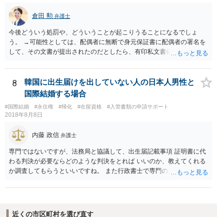
倉田 勲
弁護士
今後どういう処罰や、どういうことが起こりうることになるでしょ
う。 →可能性としては、配偶者に無断で身元保証書に配偶者の署名を
して、その文書が提出されたのだとしたら、有印私文書偽造・同行使
罪が成立する可能性があります。 法定刑は3月以上5年以下の懲役刑が
規定されています。
8
韓国に出生届けを出していない人の日本人男性と
国際結婚する場合
#国際結婚
#永住権
#帰化
#在留資格
#入管書類の申請サポート
2018年8月8日
内藤 政信
弁護士
専門ではないですが、法務局と協議して、出生届記載事項 証明書に代
わる判決が必要ならどのような判決をとれば いいのか、教えてくれる
か調査してもらうといいですね。 また行政書士で専門の方がいそうな
ので、探して聞いても いいですね。
近くの市区町村を選び直す