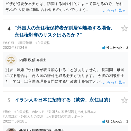
ビザが必要か不要かは、訪問する国や目的によって異なるので、それ
ぞれの 大使館に問い合わせるのがいいでしょう。
4
"外国人の永住権保持者が別居や離婚する場合、
永住権剥奪のリスクはあるか？"
#永住権
#国際離婚
#在留資格
2023年8月24日
役にたった
2
内藤 政信
弁護士
別居、離婚で永住権が取り消されることはありません。 長期間、母国
に戻る場合は、再入国の許可を取る必要があります。 今後の相談相手
としては、出入国管理を専門にする行政書士を探すといいでしょう。
5
イラン人を日本に招待する（就労、永住目的）
#帰化
#在留資格
#永住権
#外国人の家族問題を抱える日本人
#入管対応・外国人との交渉
#入管書類の申請サポート
2022年5月28日
役にたった
1
外国人・国際問題に強い弁護士