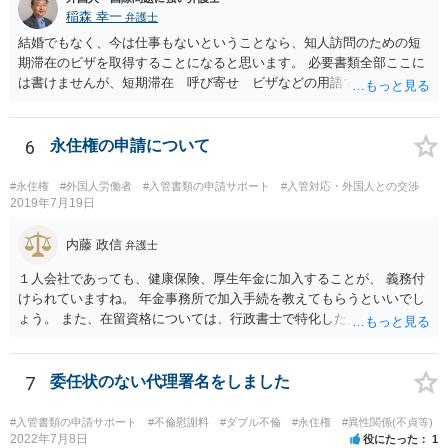
稲森 幸一
弁護士
結婚でもなく、今は仕事もないということなら、知人訪問のための短
期滞在のビザを取得することになると思います。 必要書類全部ここに
は書けませんが、短期滞在 呼び寄せ ビザなどの用語で検索すると
あなたが日本で用意する物と本人が自分で用意するものが出てきま
す。 それらを揃えて、イランにある日本大使館ににビザを申請するこ
とになります。 期間は通常９０日、３０日、あるいは１５日ですが、
6
永住権の申請について
今はコロナもあり刻々と状況が変わっているので、事前に外務省や大
使館に問い合わせたほうがいいかもしれません。ネットでの情報収集
#永住権
#外国人労働者
#入管書類の申請サポート
#入管対応・外国人との交渉
もしたほうがいいと思います
2019年7月19日
内藤 政信
弁護士
１人会社であっても、健康保険、厚生年金に加入することが、 義務付
けられていますね。 年金事務所で加入手続を教えてもらうといいでし
ょう。 また、在留資格については、行政書士で特化した人が何人も い
るので、まずは、そこから情報を得る方が先ですね。 弁護士で得意な
人は少ないですね。
7
委任状のない代理署名をしました
#入管書類の申請サポート
#不倫慰謝料
#ダブル不倫
#永住権
#異性関係(不貞等)
2022年7月8日
役にたった
1