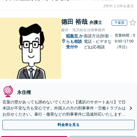
2件中 1-2件を表示
德田 裕哉
弁護士
千葉県
藤井・滝沢綜合法律事務所
営業時間：0
昭島市
か
面談方法(対面・
らも相談
電話・ビデオな
9:00~17:00
受付中
ど)は応相談
（平日）
永住権
言葉の壁があっても諦めないでください【通訳のサポートあり】で日
本語が不安な方も安心です。外国人の方の刑事事件・労働トラブルは
お任せください。暴行・傷害などの刑事事件に迅速対応いたします。
【事前予約で休日・夜間面談可】
料金表を見る