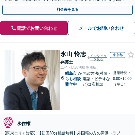
歩を踏み出してみませんか。【初回相談無料】
料金表を見る
電話でお問い合わせ
メールでお問い合わせ
永山 怜志
東京都
インタビュ
ーを見る
弁護士
エイト総合法律事務所
営業時間：1
昭島市
か
面談方法(対面・
らも相談
電話・ビデオな
0:00~19:00
受付中
ど)は応相談
（平日）
永住権
【関東エリア対応】【初回30分相談無料】外国籍の方の労働トラブ