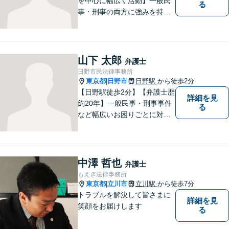
を中心に幅広く活動】一般民
る
事・刑事の両方に強みを持つ
弁護士。依頼者様1人1人に寄
り添って、最適な道へと導き
ます。法律問題は身近なもの
です。まずはお気軽にご相談
山下 太郎
弁護士
ください。【子連れ相談OK】
日野市民法律事務所
東京都
日野市
日野駅
から徒歩2分
|
【日野駅徒歩2分】【弁護士歴
詳細を見
約20年】一般民事・刑事事件
る
など幅広いお困りごとに対応
可能。建築紛争や原発事故な
どの複雑な問題にも積極的に
取り組んでおります。一つひ
とつの問題に真剣に向き合
中澤 哲也
弁護士
い、最善の解決を目指しま
もえぎ法律事務所
す。
東京都
立川市
立川駅
から徒歩7分
|
トラブルを解決して皆さまに
詳細を見
笑顔をお届けします
る