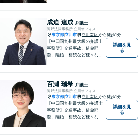
成迫 達成
弁護士
岡野法律事務所 立川オフィス
東京都
立川市
立川南駅
から徒歩1分
|
【中四国九州最大級の弁護士
詳細を見
事務所】交通事故、借金問
る
題、離婚、相続など様々な問
題について、「何度でも無
料」の相談を行っています！
まずはお気軽にご相談くださ
い！
百瀬 瑞希
弁護士
岡野法律事務所 立川オフィス
東京都
立川市
立川南駅
から徒歩1分
|
【中四国九州最大級の弁護士
詳細を見
事務所】交通事故、借金問
る
題、離婚、相続など様々な問
題について、「何度でも無
料」の相談を行っています！
まずはお気軽にご相談くださ