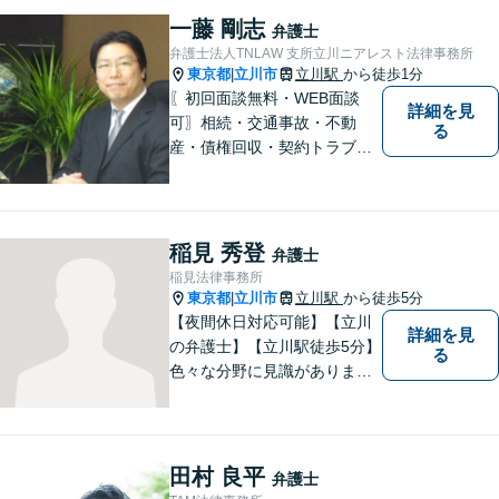
い！
一藤 剛志
弁護士
弁護士法人TNLAW 支所立川ニアレスト法律事務所
東京都
立川市
立川駅
から徒歩1分
|
〖初回面談無料・WEB面談
詳細を見
可〗相続・交通事故・不動
る
産・債権回収・契約トラブル
に対応。事業と暮らしを守る
ため、早い段階から丁寧にサ
ポートします〖立川駅近く〗
稲見 秀登
弁護士
稲見法律事務所
東京都
立川市
立川駅
から徒歩5分
|
【夜間休日対応可能】【立川
詳細を見
の弁護士】【立川駅徒歩5分】
る
色々な分野に見識がありま
す。少しでもお悩みを抱えて
いる方は是非一度ご相談くだ
さい。
田村 良平
弁護士