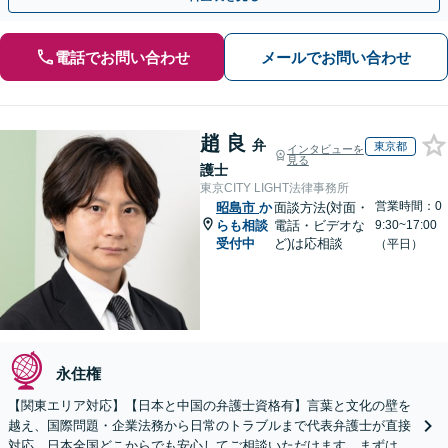
電話でお問い合わせ
メールでお問い合わせ
趙 良
弁
東京都
インタビューを
見る
護士
東京CITY LIGHT法律事務所
営業時間：0
昭島市
か
面談方法(対面・
らも相談
電話・ビデオな
9:30~17:00
受付中
ど)は応相談
（平日）
永住権
【関東エリア対応】【日本と中国の弁護士資格有】言葉と文化の壁を
越え、国際問題・企業法務から日常のトラブルまで代表弁護士が直接
対応。日本全国どこからでも安心してご相談いただけます。まずは一