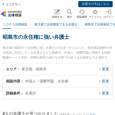
弁護士の方はこちら
ココナラへ
投稿する
探す
閲覧履歴
マイリスト
ログイン
ココナラ法律相談
東京都で法律相談できる弁護士
昭島市で法律相談で
昭島市の永住権に強い弁護士
東京都の昭島市で永住権に強い弁護士が2名見つかりました。初回面談無料や休
日面談に対応している弁護士なども掲載中。外国人・国際問題に関係する国際
離婚やハーグ条約、国際結婚等の細かな分野での絞り込み検索もでき便利で
す。特に金法律事務所の金 浩俊弁護士や多摩Kollect法律事務所の永戸 考弁護士
のプロフィール情報や弁護士費用、強みなどが注目されています。『昭島市で
エリア
東京都、昭島市
変更
土日や夜間に発生した永住権のトラブルを今すぐに弁護士に相談したい』『永
住権のトラブル解決の実績豊富な近くの弁護士を検索したい』『初回相談無料
相談内容
外国人・国際問題、永住権
変更
で永住権を法律相談できる昭島市内の弁護士に相談予約したい』などでお困り
の相談者さんにおすすめです。
詳細条件
未選択
変更
2
人の弁護士が見つかりました
(検索結果について詳しくは
こちら
)