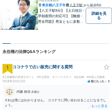
TAM法律事務所
東京都
八王子市
八王子駅
から徒歩8分
|
【八王子駅8分】【土日祝日・
詳細を見
早朝夜間の対応可】【離婚・
る
男女問題】男女ともに多数実
績アリ。親権、財産分与～養
育費まで幅広く対応【交通事
故】【相続】もお任せくださ
い。
永住権の法律Q&Aランキング
1
ココナラで占い販売に関する質問
#入管書類の申請サポート
#不法滞在・オーバーステイ
#永住権
#外国人労働者
2018年10月13日
役にたった
3
内藤 政信
弁護士
それは僕にはわかりません。 ココナラに問い合わせることになるでし
ょう。