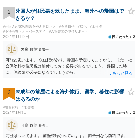
2
外国人が住民票を残したまま、海外への帰国はで
きるか？
#外国人の家族問題を抱える日本人
#在留資格
#帰化
#永住権
#不法滞在・オーバーステイ
#入管書類の申請サポート
2024年1月12日
役にたった
2
内藤 政信
弁護士
可能と思います。 永住権があり、帰国を予定してますから。 また、社
会保険料や住民税は納付しておく必要があるでしょう。 帰国した時
に、保険証が必要になるでしょうから。
3
未成年の前歴による海外旅行、留学、移住に影響
はあるのか
#在留資格
#永住権
2024年1月9日
役にたった
2
内藤 政信
弁護士
前歴はついてます。 前歴登録されています。 罰金刑なら前科です。