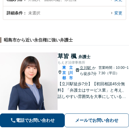
詳細条件
未選択
変更
昭島市から近い永住権に強い弁護士
草皆 楓
弁護士
もえぎ法律事務所
東
立
立川駅
か
営業時間：10:00~1
京
川
|
7:30（平日）
ら徒歩7分
都
市
【立川駅徒歩7分】【初回相談45分無
料】「弁護士はサービス業」と考え、
話しやすい雰囲気を大事にしている事
務所です。ご相談者様のお悩みをじっ
くり伺い、その気持ちに寄り添うこと
を心がけています【離婚・男女問題／
電話でお問い合わせ
メールでお問い合わせ
相続・遺言／交通事故】