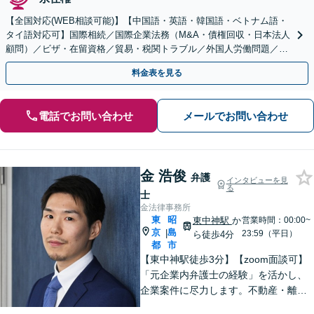
【全国対応(WEB相談可能)】【中国語・英語・韓国語・ベトナム語・
タイ語対応可】国際相続／国際企業法務（M&A・債権回収・日本法人
顧問）／ビザ・在留資格／貿易・税関トラブル／外国人労働問題／外
国人刑事事件など、幅広いご相談に対応可能
料金表を見る
電話でお問い合わせ
メールでお問い合わせ
金 浩俊
弁護
インタビューを見
る
士
金法律事務所
東
昭
東中神駅
か
営業時間：00:00~
京
島
|
23:59（平日）
ら徒歩4分
都
市
【東中神駅徒歩3分】【zoom面談可】
「元企業内弁護士の経験」を活かし、
企業案件に尽力します。不動産・離婚
問題の実績も多数あり！依頼者様が最