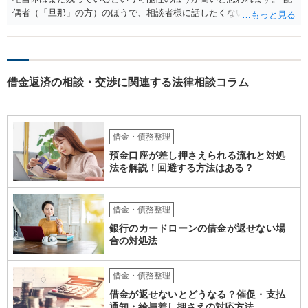
偶者（「旦那」の方）のほうで、相談者様に話したくない事情等もあ
るのではないかと推察いたします。 長期間経過していれば、消滅時効
援用という方法も取れる可能性があるため、御主人に法律事務所に相
談にいくように説得されてはどうでしょうか。相談者様が一緒だと話
せない事情もあるかもしれないのでおひとりで行ってもらうほうがい
借金返済の相談・交渉に関連する法律相談コラム
いかもしれません。 配偶者の債務がある状態で配偶者が亡くなると債
務を相談者様が相続するという状態になる（相続放棄などの亡くなっ
てからの方法もありますが）ため、相談者様にも関係することだとし
て相談にいくようにお話してみてはどうでしょうか。
借金・債務整理
預金口座が差し押さえられる流れと対処
法を解説！回避する方法はある？
借金・債務整理
銀行のカードローンの借金が返せない場
合の対処法
借金・債務整理
借金が返せないとどうなる？催促・支払
通知・給与差し押さえの対応方法