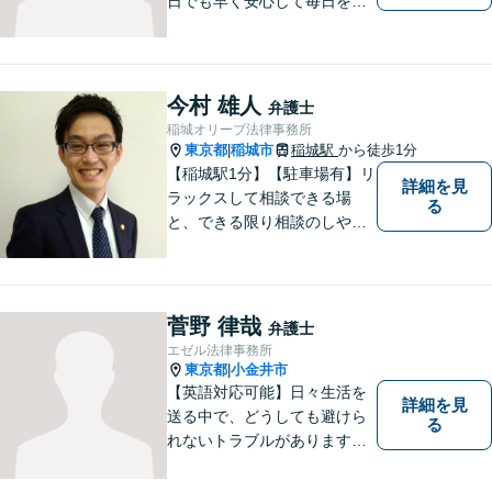
日でも早く安心して毎日を過
ごせるように、まずはお気軽
にご相談ください
今村 雄人
弁護士
稲城オリーブ法律事務所
東京都
稲城市
稲城駅
から徒歩1分
|
【稲城駅1分】【駐車場有】リ
詳細を見
ラックスして相談できる場
る
と、できる限り相談のしやす
い雰囲気作りを心がけており
ますので、手遅れになる前
に、まずは気兼ねなくご相談
ください。 ご相談・ご依頼い
菅野 律哉
弁護士
ただいた際には、精一杯サポ
エゼル法律事務所
ートいたします。
東京都
小金井市
|
【英語対応可能】日々生活を
詳細を見
送る中で、どうしても避けら
る
れないトラブルがあります。
相談の中で皆様のお話をお聞
きし、法律家がお役に立てる