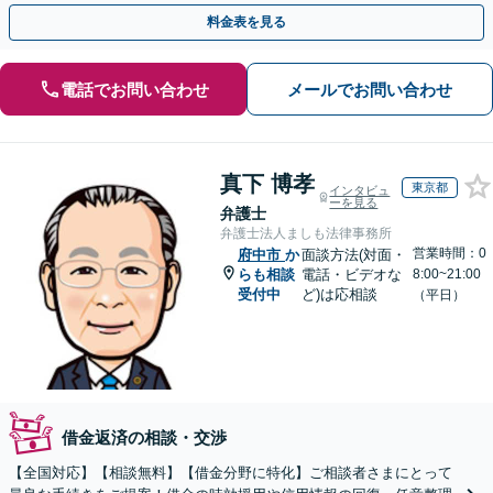
たします
料金表を見る
電話でお問い合わせ
メールでお問い合わせ
真下 博孝
東京都
インタビュ
ーを見る
弁護士
弁護士法人ましも法律事務所
営業時間：0
府中市
か
面談方法(対面・
らも相談
電話・ビデオな
8:00~21:00
受付中
ど)は応相談
（平日）
借金返済の相談・交渉
【全国対応】【相談無料】【借金分野に特化】ご相談者さまにとって