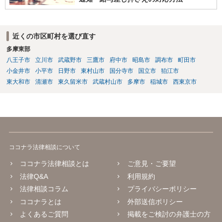
近くの市区町村を選び直す
多摩東部
八王子市
立川市
武蔵野市
三鷹市
府中市
昭島市
調布市
町田市
小金井市
小平市
日野市
東村山市
国分寺市
国立市
狛江市
東大和市
清瀬市
東久留米市
武蔵村山市
多摩市
稲城市
西東京市
ココナラ法律相談について
ココナラ法律相談とは
ご意見・ご要望
法律Q&A
利用規約
法律相談コラム
プライバシーポリシー
ココナラとは
外部送信ポリシー
よくあるご質問
掲載をご検討の弁護士の方