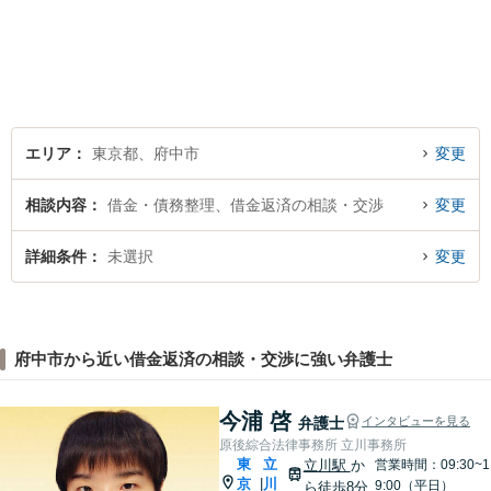
みに丁寧に対応いたします。
依頼者さまの状況を十分にヒ
アリングし、あらゆる観点か
ら解決策をご提案します。お
気軽にご相談ください。
エリア
東京都、府中市
変更
相談内容
借金・債務整理、借金返済の相談・交渉
変更
詳細条件
未選択
変更
府中市から近い借金返済の相談・交渉に強い弁護士
今浦 啓
弁護士
インタビューを見る
原後綜合法律事務所 立川事務所
東
立
立川駅
か
営業時間：09:30~1
京
川
|
9:00（平日）
ら徒歩8分