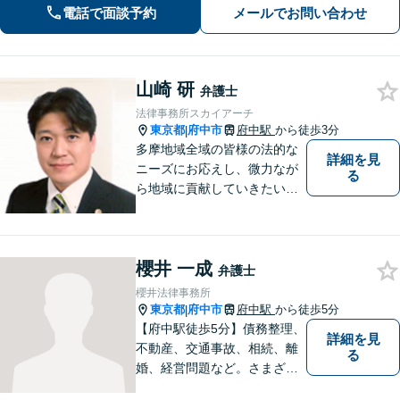
ラスメント対策措置をレクチャー。過
電話で面談予約
メールでお問い合わせ
労死・過労自殺などの問題にも精通
【府中駅3分】
山崎 研
弁護士
法律事務所スカイアーチ
東京都
府中市
府中駅
から徒歩3分
|
多摩地域全域の皆様の法的な
詳細を見
ニーズにお応えし、微力なが
る
ら地域に貢献していきたいと
考えています。
櫻井 一成
弁護士
櫻井法律事務所
東京都
府中市
府中駅
から徒歩5分
|
【府中駅徒歩5分】債務整理、
詳細を見
不動産、交通事故、相続、離
る
婚、経営問題など。さまざま
な法律トラブルに関するお悩