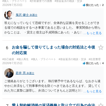
#個人・プライベート
#詐欺被害での債務
#借金返済の相談・交渉
2026年7月23日
役にたった
2
鬼沢 健士
弁護士
答えになっていなくて恐縮ですが、全体的な証拠を見せることができ
る場での相談をするべき事案であると思いました。 事実関係から明ら
かなことは、 ・貸主と借主は不貞関係にあった ・あなたから相手に金
銭を振り込んだ形跡がある ということでしょう。 相手の反論として予
想されるのは、 ・もらったものだ ・貸したかもしれないが、不法原因
給付ではない でしょう。 書かれた情報だけからは、不法原因給付であ
6
お金を騙して借りてしまった場合の対処法と今後
るといえそうなものはありませんでした。 不貞当事者間での貸金だか
の対応策
らといって不法原因給付になるわけではありません。 あなたが性行為
#自己破産
#個人再生
#個人・プライベート
#借金返済の相談・交渉
#任意整理
をしたくてお金を払ってお願いしていたという事情などが必要です。
2026年7月15日
役にたった
4
若井 亮
弁護士
ご連絡ありがとうございます。 執行猶予中であるならば、なおさら速
やかに弁済をして刑事事件化を防ぐべきであると言えます。 貸してく
れた方に真摯に謝罪し、弁済についてきちんと説明と対応を行ってい
くことに尽きるかと思います。
7
愛人契約解消後の返済義務と取り立て行為の合法