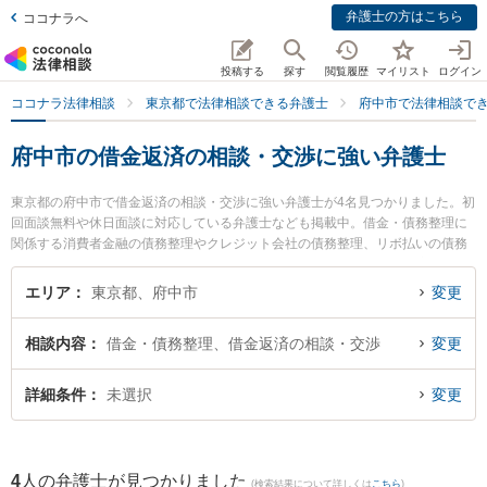
弁護士の方はこちら
ココナラへ
投稿する
探す
閲覧履歴
マイリスト
ログイン
ココナラ法律相談
東京都で法律相談できる弁護士
府中市で法律相談で
府中市の借金返済の相談・交渉に強い弁護士
東京都の府中市で借金返済の相談・交渉に強い弁護士が4名見つかりました。初
回面談無料や休日面談に対応している弁護士なども掲載中。借金・債務整理に
関係する消費者金融の債務整理やクレジット会社の債務整理、リボ払いの債務
整理等の細かな分野での絞り込み検索もでき便利です。特にあかつき府中法律
事務所の金田 真明弁護士や府中ピース・ベル法律事務所の平山 諒弁護士、法律
エリア
東京都、府中市
変更
事務所スカイアーチの山崎 研弁護士のプロフィール情報や弁護士費用、強みな
どが注目されています。『府中市で土日や夜間に発生した借金返済の相談・交
相談内容
借金・債務整理、借金返済の相談・交渉
変更
渉のトラブルを今すぐに弁護士に相談したい』『借金返済の相談・交渉のトラ
ブル解決の実績豊富な近くの弁護士を検索したい』『初回相談無料で借金返済
の相談・交渉を法律相談できる府中市内の弁護士に相談予約したい』などでお
詳細条件
未選択
変更
困りの相談者さんにおすすめです。
4
人の弁護士が見つかりました
(検索結果について詳しくは
こちら
)