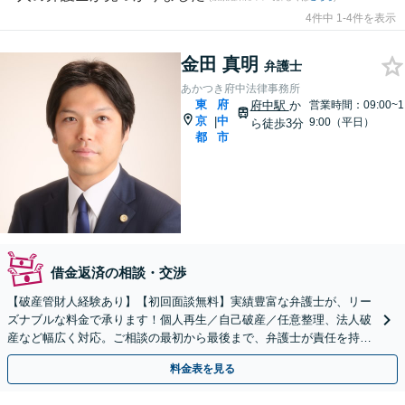
4件中 1-4件を表示
金田 真明
弁護士
あかつき府中法律事務所
東
府
府中駅
か
営業時間：09:00~1
京
中
|
9:00（平日）
ら徒歩3分
都
市
借金返済の相談・交渉
【破産管財人経験あり】【初回面談無料】実績豊富な弁護士が、リー
ズナブルな料金で承ります！個人再生／自己破産／任意整理、法人破
産など幅広く対応。ご相談の最初から最後まで、弁護士が責任を持っ
て迅速に解決します【府中駅3分】
料金表を見る