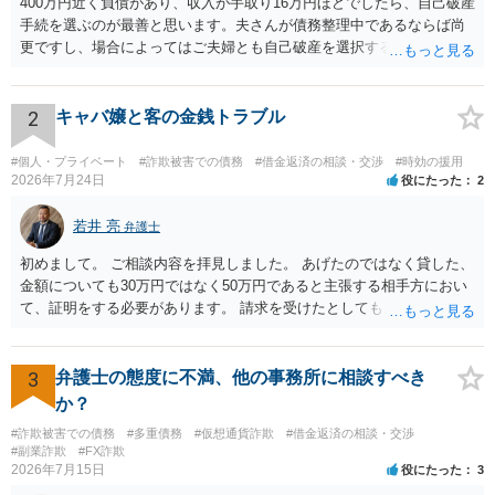
400万円近く負債があり、収入が手取り16万円ほどでしたら、自己破産
手続を選ぶのが最善と思います。夫さんが債務整理中であるならば尚
更ですし、場合によってはご夫婦とも自己破産を選択する方法もある
と思います。
2
キャバ嬢と客の金銭トラブル
#個人・プライベート
#詐欺被害での債務
#借金返済の相談・交渉
#時効の援用
2026年7月24日
役にたった
2
若井 亮
弁護士
初めまして。 ご相談内容を拝見しました。 あげたのではなく貸した、
金額についても30万円ではなく50万円であると主張する相手方におい
て、証明をする必要があります。 請求を受けたとしても、もらったも
のであることを伝え、貸したというのであれば証拠を出すよう申し入
れることになるでしょう。 請求があるまでは、こちらからアクション
を起こす必要はないかと思います。
3
弁護士の態度に不満、他の事務所に相談すべき
か？
#詐欺被害での債務
#多重債務
#仮想通貨詐欺
#借金返済の相談・交渉
#副業詐欺
#FX詐欺
2026年7月15日
役にたった
3