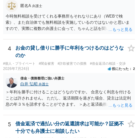
匿名A
弁護士
今時無料相談を受けてくれる事務所もそれなりにあり（WEBで検
索）、また自治体でも無料相談を実施しているのではないかと思いま
すので、実際に複数の弁護士に会って、ちゃんと話を聞いてくれる
方、高圧的ではない方に相談した方が良いでしょう。その弁護士の方
はそもそも事案を把握できていないようですので、御相談の案件につ
いては弁護士として能力不足なのかもしれません。相手にしない方が
4
お金の貸し借りに勝手に年利をつけるのはどうな
良いと思います。ただ、仮想通貨詐欺の被害回復は現実的には難しい
のか
かもしれません。
#個人・プライベート
#闇金被害
#詐欺被害での債務
#借金返済の相談・交渉
2026年7月24日
役にたった
2
借金・債務整理に強い弁護士
白井 弘昭
弁護士
＞年利を勝手に付けることはどうなのですか。 合意なく利息を付ける
ことは許されません。 ただし、返済期限を過ぎた場合、貸主は法定利
息の年３％を請求することができます。 ＞あと返済義務はありますか
借りたお金の返済か、勝手につけられた利息がが分かりませんが、借
りたお金は返さなければいけませんし、勝手につけた利息は返済不要
です。 以上、ご参考まで。
5
借金返済で過払い分の返還請求は可能か？証拠不
十分でも弁護士に相談したい