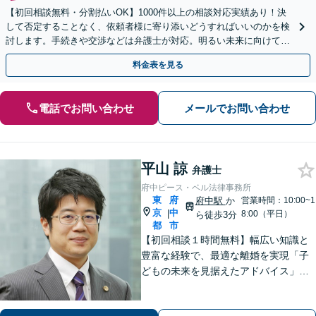
【初回相談無料・分割払いOK】1000件以上の相談対応実績あり！決
して否定することなく、依頼者様に寄り添いどうすればいいのかを検
討します。手続きや交渉などは弁護士が対応。明るい未来に向けて一
緒に頑張りましょう【休日・夜間相談可】【完全個室】
料金表を見る
電話でお問い合わせ
メールでお問い合わせ
平山 諒
弁護士
府中ピース・ベル法律事務所
東
府
府中駅
か
営業時間：10:00~1
京
中
|
8:00（平日）
ら徒歩3分
都
市
【初回相談１時間無料】幅広い知識と
豊富な経験で、最適な離婚を実現「子
どもの未来を見据えたアドバイス」
【子連れ相談可】【労働関係の書籍・
論文の執筆実績】企業の労働紛争、ハ