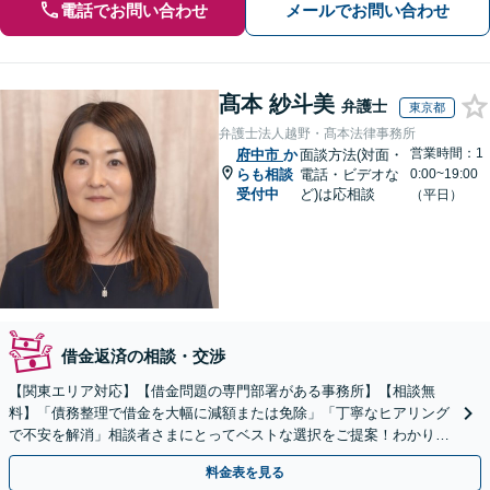
電話でお問い合わせ
メールでお問い合わせ
髙本 紗斗美
弁護士
東京都
弁護士法人越野・髙本法律事務所
営業時間：1
府中市
か
面談方法(対面・
らも相談
電話・ビデオな
0:00~19:00
受付中
ど)は応相談
（平日）
借金返済の相談・交渉
【関東エリア対応】【借金問題の専門部署がある事務所】【相談無
料】「債務整理で借金を大幅に減額または免除」「丁寧なヒアリング
で不安を解消」相談者さまにとってベストな選択をご提案！わかりや
すく丁寧に説明するのでご安心ください【休日・夜間相談可】
料金表を見る