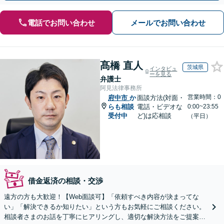
電話でお問い合わせ
メールでお問い合わせ
髙橋 直人
茨城県
インタビュ
ーを見る
弁護士
阿見法律事務所
営業時間：0
府中市
か
面談方法(対面・
らも相談
電話・ビデオな
0:00~23:55
受付中
ど)は応相談
（平日）
借金返済の相談・交渉
遠方の方も大歓迎！【Web面談可】「依頼すべき内容が決まってな
い」「解決できるか知りたい」という方もお気軽にご相談ください。
相談者さまのお話を丁寧にヒアリングし、適切な解決方法をご提案い