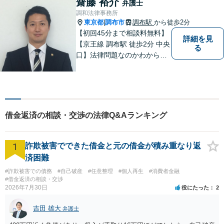
齋藤 裕介
弁護士
よう尽力いたします。
調和法律事務所
東京都
調布市
調布駅
から徒歩2分
|
【初回45分まで相談料無料】
詳細を見
【京王線 調布駅 徒歩2分 中央
る
口】法律問題なのかわからな
いようなお悩みであっても、
ご相談いただければ具体的な
見通しをご案内することが可
能です。 おひとりで悩まず、
まずはご相談ください。
借金返済の相談・交渉の法律Q&Aランキング
1
詐欺被害でできた借金と元の借金が積み重なり返
済困難
#詐欺被害での債務
#自己破産
#任意整理
#個人再生
#消費者金融
#借金返済の相談・交渉
2026年7月30日
役にたった
2
吉田 雄大
弁護士