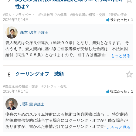
性は？
#個人・プライベート
#詐欺被害での債務
#借金返済の相談・交渉
#督促の停止
2026年7月14日
役にたった
1
森本 偲音
弁護士
愛人契約は公序良俗違反（民法９０条）となり、無効となります。 そ
のうえで、愛人契約に基づきご相談者様が受領した金銭は、不法原因
給付（民法７０８条）となりますので、 相手方は当該金銭の返還請求
をすることはできません。 以上、ご参考までに。
8
クーリングオフ 減額
#借金返済の相談・交渉
#クレジット会社
2026年7月17日
役にたった
1
川添 圭
弁護士
痩身のためのスルリム注射による施術は美容医療に該当し、特定継続
的役務提供契約に該当する場合にはクーリング・オフが可能な場合が
ありますが、書かれた事情だけではクーリング・オフ要件を満たして
いるかどうか（そもそも特定継続的役務提供契約に該当するかどう