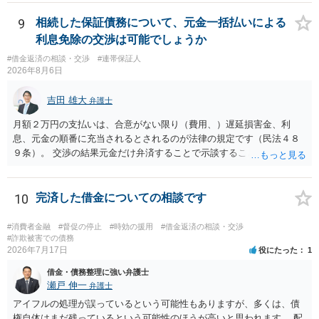
か）が不明です。仮に特定継続的役務提供契約に該当する場合には、
クーリング・オフができない場合でも中途解約は可能ですが、この点
9
相続した保証債務について、元金一括払いによる
も含めて、最寄りの消費生活センターで詳しい資料をもとに相談して
利息免除の交渉は可能でしょうか
いただいた方がよいでしょう。
#借金返済の相談・交渉
#連帯保証人
2026年8月6日
吉田 雄大
弁護士
月額２万円の支払いは、合意がない限り（費用、）遅延損害金、利
息、元金の順番に充当されるとされるのが法律の規定です（民法４８
９条）。 交渉の結果元金だけ弁済することで示談することは、弁護士
が関わる債務整理ではしばしばあることです。公的機関は減額に応じ
ることには消極的なことが多いものの、お近くの弁護士にご依頼しチ
ャレンジなさる意義は十分にあると思います。
10
完済した借金についての相談です
#消費者金融
#督促の停止
#時効の援用
#借金返済の相談・交渉
#詐欺被害での債務
2026年7月17日
役にたった
1
借金・債務整理に強い弁護士
瀬戸 伸一
弁護士
アイフルの処理が誤っているという可能性もありますが、多くは、債
権自体はまだ残っているという可能性のほうが高いと思われます。 配