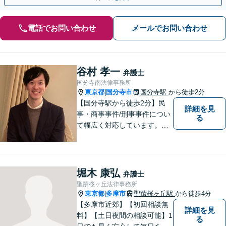
電話でお問い合わせ
メールでお問い合わせ
谷村 孝一
弁護士
国分寺南法律事務所
東京都
国分寺市
国分寺駅
から徒歩2分
|
【国分寺駅から徒歩2分】民
詳細を見
事・商事事件/刑事事件につい
る
て幅広く対応しています。ま
ずはお気軽にご相談くださ
い。
堀木 康弘
弁護士
聖蹟桜ヶ丘法律事務所
東京都
多摩市
聖蹟桜ヶ丘駅
から徒歩4分
|
【多摩市近郊】【初回相談無
詳細を見
料】【土日夜間の相談可能】1
る