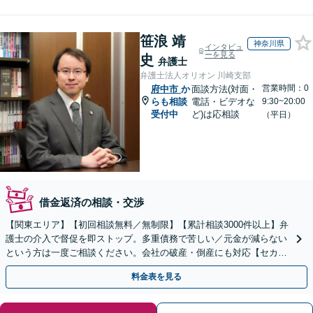
笹浪 靖
神奈川県
インタビュ
ーを見る
史
弁護士
弁護士法人オリオン 川崎支部
営業時間：0
府中市
か
面談方法(対面・
らも相談
電話・ビデオな
9:30~20:00
受付中
ど)は応相談
（平日）
借金返済の相談・交渉
【関東エリア】【初回相談無料／無制限】【累計相談3000件以上】弁
護士の介入で督促を即ストップ。多重債務で苦しい／元金が減らない
という方は一度ご相談ください。会社の破産・倒産にも対応【セカン
ドオピニオン可】【分割払い・後払い可】
料金表を見る