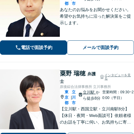
都
市
あなたのお悩みをお聞かせください。
希望やお気持ちに沿った解決策をご提
示します。
電話で面談予約
メールで面談予約
粟野 瑞穂
弁護
インタビューを見
る
士
原後綜合法律事務所 立川事務所
東
立
立川駅
か
営業時間：09:30~2
京
川
|
0:00（平日）
ら徒歩8分
都
市
【立川駅・西国立駅・立川南駅8分】
【休日・夜間・Web面談可】依頼者様
のお話を丁寧に伺い、お気持ちに寄り
添った対応を大切にしています。離婚