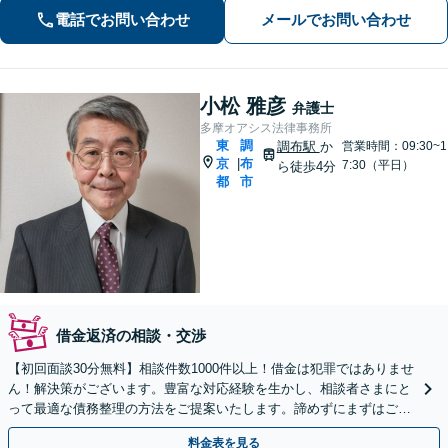
や相続、不動産、刑事事件から企業法
電話でお問い合わせ
メールでお問い合わせ
務まで。難しい法律用語もかみ砕いて
お伝えし、安心できるよう努めます。
小松 雅彦
弁護士
多摩オアシス法律事務所
東
調
調布駅
か
営業時間：09:30~1
京
布
|
7:30（平日）
ら徒歩4分
都
市
借金返済の相談・交渉
【初回面談30分無料】相談件数1000件以上！借金は犯罪ではありませ
ん！解決策がございます。豊富な対応経験を生かし、相談者さまにと
って最適な債務整理の方法をご提案いたします。諦めずにまずはご相
談ください【弁護士歴40年以上】【調布駅4分】
料金表を見る