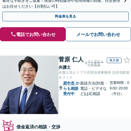
最良な手続きをご提案！借金の時効援用や信用情報の回復、任意整理
はお任せください【分割払い可】
料金表を見る
電話でお問い合わせ
メールでお問い合わせ
菅原 仁人
東京都
インタビュ
ーを見る
弁護士
弁護士法人リブラ共同法律事務所 吉祥寺駅前
オフィス
営業時間：0
府中市
か
面談方法(対面・
らも相談
電話・ビデオな
9:00~20:00
受付中
ど)は応相談
（平日）
借金返済の相談・交渉