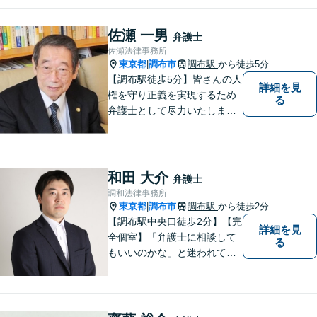
かどうかを一緒に考えていき
ます。 まずはお気軽にご相談
佐瀬 一男
弁護士
ください。
佐瀬法律事務所
東京都
調布市
調布駅
から徒歩5分
|
【調布駅徒歩5分】皆さんの人
詳細を見
権を守り正義を実現するため
る
弁護士として尽力いたしま
す。離婚、相続、交通事故な
どお気軽にご相談ください。
和田 大介
弁護士
調和法律事務所
東京都
調布市
調布駅
から徒歩2分
|
【調布駅中央口徒歩2分】【完
詳細を見
全個室】「弁護士に相談して
る
もいいのかな」と迷われてい
る方は私にご相談ください。
ご依頼者様のお話を丁寧に聞
き、的確なアドバイスで「不
安」を「安心」に変えられる