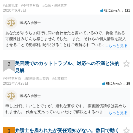
#企業犯罪
#不祥事対応
#金融・保険業界
2020年6月3日
役にたった
121
匿名A
弁護士
あなたがゆうちょ銀行に問い合わせたと書いているので、偽物である
可能性はみじんも感じませんでした。 また、それらの個人情報を記入
させることで犯罪利用が防げることはご理解されているとおりです。
結局あなたにはゆうちょ銀行が信用できないという前提があり、弁護
士に同意を求めているだけです。 最初の回答では分かりづらかったの
かもしれませんが、質問にわかりやすく答えると「法的に許される」
2
美容院でのカットトラブル、対応への不満と法的
が答えになります。 補足でアドバイスしておきますと、今私に反論し
見解
てきたその内容をゆうちょ銀行にぶつければいいとおもいます。 もっ
#不祥事対応
#顧問弁護士契約
#企業犯罪
とも、ぶつけられたゆうちょ銀行があなたと契約するかは法律上ゆう
2022年7月28日
役にたった
25
ちょ銀行の自由です。
匿名A
弁護士
申し上げにくいことですが、過剰な要求です。 損害賠償請求は認めら
れません。 代金を支払っていないだけで解決とするべきでしょう。
3
弁護士を雇われたが受任通知がない。数日で動く