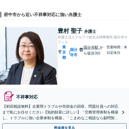
府中市から近い不祥事対応に強い弁護士
豊村 聖子
弁護士
弁護士法人アルファ総合法律事務所 国分寺オ
フィス
東
国分寺駅
か
営業時間：本
国分
京
|
日定休日
ら徒歩3分
寺市
都
不祥事対応
【初回相談無料】企業間トラブルや売掛金の回収、問題社員への対応
まで私にお任せください【知的財産に詳しい】「労務管理体制を構築
し、トラブルに強い企業体制を構築」「こまめなご相談なら顧問契約
がおすすめ」【休日・夜間相談可】【国分寺駅3分】
料金表を見る