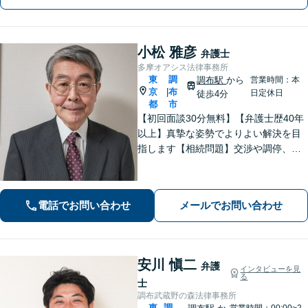
小松 雅彦
弁護士
多摩オアシス法律事務所
東
調
調布駅
から
営業時間：本
京
布
|
日定休日
徒歩4分
都
市
【初回面談30分無料】【弁護士歴40年
以上】真摯な姿勢でよりよい解決を目
指します【相続問題】交渉や調停、裁
判などさまざまなフェーズに対応。不
動産処理もお任せください【離婚問
題】熟年離婚や離婚を検討中の方もお
電話でお問い合わせ
メールでお問い合わせ
気軽にご相談ください【調布駅4分】
安川 愼二
弁護
インタビューを見
る
士
調布武蔵野の森法律事務所
東
調
営業時間：00:00~2