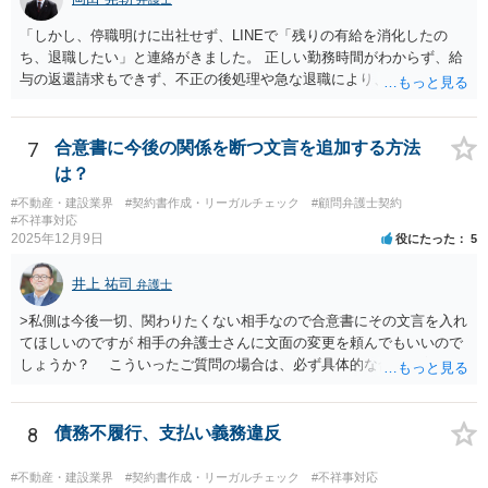
「しかし、停職明けに出社せず、LINEで「残りの有給を消化したの
ち、退職したい」と連絡がきました。 正しい勤務時間がわからず、給
与の返還請求もできず、不正の後処理や急な退職により、社や他のス
タッフに多大な迷惑をかけ、その上、有給まで使われるというような
状況です。」 大変悪質ですね。打刻場所のデータと、これまでのタイ
ムカードの虚偽を確認し、突き付けて責任を問題にすることになるで
7
合意書に今後の関係を断つ文言を追加する方法
しょう。 詐欺もありうるでしょうね。 「正しい時間がわからないとい
は？
うタイムカード不正打刻による返還請求はどのようにおこなえばよい
#不動産・建設業界
#契約書作成・リーガルチェック
#顧問弁護士契約
でしょうか？」 想定できる虚偽を前提に、相手と協議して詰めればよ
#不祥事対応
いかと思います。 確実な記録があれば、それによるのがよいですが、
2025年12月9日
役にたった
5
すべては不可能でしょうので。 相手の言動には早急には返事をせずに
弁護士と相談しながら、対応策を検討する方がよいでしょう。 また、
井上 祐司
弁護士
返還が難しい場合、損害賠償を請求する事はできますでしょうか？ 法
的には可能ですが、立証の問題があります。 協議でも問題にできそう
>私側は今後一切、関わりたくない相手なので合意書にその文言を入れ
ですが、調停なども検討できるでしょう。 また、返還請求も損害賠償
てほしいのですが 相手の弁護士さんに文面の変更を頼んでもいいので
請求もせず、「詐欺」として、警察に被害届を出す事は可能でしょう
しょうか？ こういったご質問の場合は、必ず具体的な合意書案をも
か？ 内容的には検討できますが、立証は、民事よりさらにワンランク
って法律相談を受けないと、的確なアドバイスが困難です。 一般的
上がります。 警察に相談されてもよい事案だとは思います。
には、ご質問のような懸念を払しょくするために、 「甲及び乙は，本
示談書に記載するもののほか，甲と乙の間には何らの債権債務が存し
8
債務不履行、支払い義務違反
ないことを相互に確認する。」 という清算条項を入れることが一般的
です。 以上に加え、「本件については，当事者協議の結果，上記示
#不動産・建設業界
#契約書作成・リーガルチェック
#不祥事対応