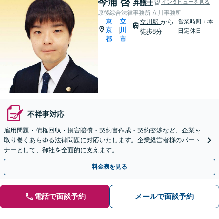
今浦 啓
弁護士
インタビューを見る
原後綜合法律事務所 立川事務所
東
立
立川駅
から
営業時間：本
京
川
|
日定休日
徒歩8分
都
市
不祥事対応
雇用問題・債権回収・損害賠償・契約書作成・契約交渉など、企業を
取り巻くあらゆる法律問題に対応いたします。企業経営者様のパート
ナーとして、御社を全面的に支えます。
料金表を見る
電話で面談予約
メールで面談予約