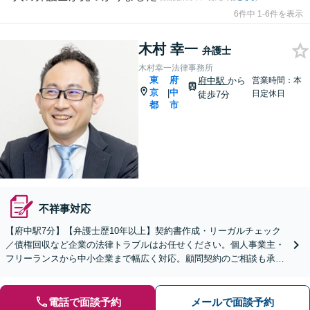
6件中 1-6件を表示
木村 幸一
弁護士
木村幸一法律事務所
東
府
府中駅
から
営業時間：本
京
中
|
日定休日
徒歩7分
都
市
不祥事対応
【府中駅7分】【弁護士歴10年以上】契約書作成・リーガルチェック
／債権回収など企業の法律トラブルはお任せください。個人事業主・
フリーランスから中小企業まで幅広く対応。顧問契約のご相談も承り
ます。【夜間・休日の対応可能】【オンライン面談可能】
電話で面談予約
メールで面談予約