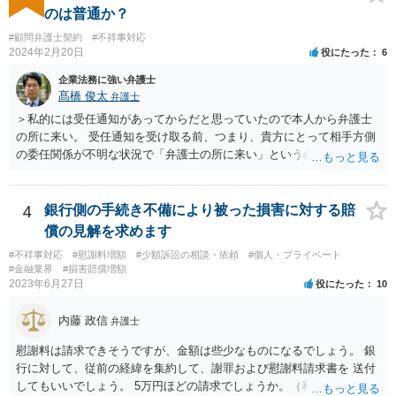
のは普通か？
#顧問弁護士契約
#不祥事対応
2024年2月20日
役にたった
6
企業法務に強い弁護士
髙橋 俊太
弁護士
＞私的には受任通知があってからだと思っていたので本人から弁護士
の所に来い。 受任通知を受け取る前、つまり、貴方にとって相手方側
の委任関係が不明な状況で「弁護士の所に来い」というのは、さすが
に無理な要求だと思われます。 ＞本当に雇っていた場合はこちらに連
絡がきますよね？ 通常はそのような初動となります。
4
銀行側の手続き不備により被った損害に対する賠
償の見解を求めます
#不祥事対応
#慰謝料増額
#少額訴訟の相談・依頼
#個人・プライベート
#金融業界
#損害賠償増額
2023年6月27日
役にたった
10
内藤 政信
弁護士
慰謝料は請求できそうですが、金額は些少なものになるでしょう。 銀
行に対して、従前の経緯を集約して、謝罪および慰謝料請求書を 送付
してもいいでしょう。 5万円ほどの請求でしょうか。（私見）