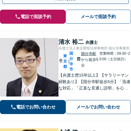
電話で面談予約
メールで面談予約
清水 裕二
弁護士
弁護士法人東京開智法律事務所 国分寺事務所
国
国分寺駅
営業時間：09:30~2
東
分
0:00（土日祝日）
から徒歩5
京
|
寺
分
都
市
【弁護士歴15年以上】【サラリーマン
経験あり】【国分寺駅徒歩5分】「迅速
な対応」「正直な見通し説明」を心が
け、遺産相続、勤務先との労働問題を
はじめ、私生活で生じるさまざまな悩
電話でお問い合わせ
メールでお問い合わせ
みに寄り添います！一人ひとりに最適
な解決策をご提案。【夜間・休日相談
可】