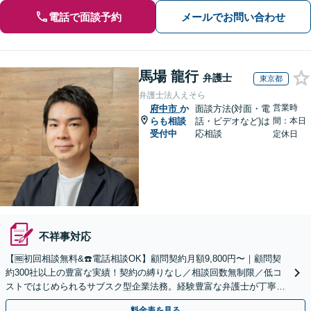
電話で面談予約
メールでお問い合わせ
馬場 龍行
弁護士
東京都
弁護士法人えそら
営業時
府中市
か
面談方法(対面・電
らも相談
話・ビデオなど)は
間：本日
受付中
応相談
定休日
不祥事対応
【🆓初回相談無料&☎️電話相談OK】顧問契約月額9,800円〜｜顧問契
約300社以上の豊富な実績！契約の縛りなし／相談回数無制限／低コ
ストではじめられるサブスク型企業法務。経験豊富な弁護士が丁寧に
対応。【関東エリア対応】
料金表を見る