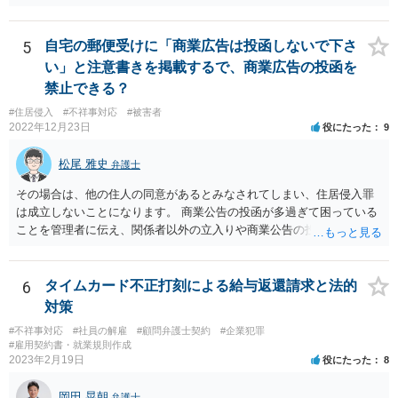
5
自宅の郵便受けに「商業広告は投函しないで下さ
い」と注意書きを掲載するで、商業広告の投函を
禁止できる？
#住居侵入
#不祥事対応
#被害者
2022年12月23日
役にたった
9
松尾 雅史
弁護士
その場合は、他の住人の同意があるとみなされてしまい、住居侵入罪
は成立しないことになります。 商業公告の投函が多過ぎて困っている
ことを管理者に伝え、関係者以外の立入りや商業公告の投函を禁ずる
張り紙をマンション入り口にしてもらうのがよいと思います。
6
タイムカード不正打刻による給与返還請求と法的
対策
#不祥事対応
#社員の解雇
#顧問弁護士契約
#企業犯罪
#雇用契約書・就業規則作成
2023年2月19日
役にたった
8
岡田 晃朝
弁護士