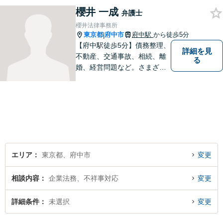
櫻井 一成
弁護士
櫻井法律事務所
東京都
府中市
府中駅
から徒歩5分
|
【府中駅徒歩5分】債務整理、
詳細を見
不動産、交通事故、相続、離
る
婚、経営問題など。さまざま
な法律トラブルに関するお悩
みに丁寧に対応いたします。
依頼者さまの状況を十分にヒ
アリングし、あらゆる観点か
ら解決策をご提案します。お
気軽にご相談ください。
エリア
東京都、府中市
変更
相談内容
企業法務、不祥事対応
変更
詳細条件
未選択
変更