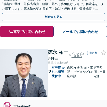
知財部に勤務・外務省出身。経験に基づく多角的な視点で、解決案を
ご提案します。高水準の契約書対応・知財・行政折衝で事業成長を牽
引いたします。
料金表を見る
電話でお問い合わせ
メールでお問い合わせ
徳永 祐一
東京都
インタビュ
ーを見る
弁護士
祐徳法律事務所
営業時
府中市
か
面談方法(対面・電
らも相談
話・ビデオなど)は
間：本日
受付中
応相談
定休日