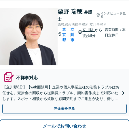
粟野 瑞穂
弁護
インタビューを見
る
士
原後綜合法律事務所 立川事務所
東
立
立川駅
から
営業時間：本
京
川
|
日定休日
徒歩8分
都
市
不祥事対応
【立川駅8分】【web面談可】企業や個人事業主様の法務トラブルはお
任せを。売掛金の回収から従業員トラブル、契約書作成まで対応いた
します。スポット相談から柔軟な顧問契約までご用意があり、難しい
用語も分かりやすくご説明。【休日面談可】
料金表を見る
メールでお問い合わせ