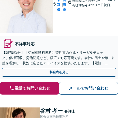
調布駅
か
京
布
|
3:55（土日祝日）
ら徒歩5分
都
市
不祥事対応
【調布駅5分】【初回相談料無料】契約書の作成・リーガルチェッ
ク、債権回収、労働問題など、幅広く対応可能です。会社の風土や希
望を理解し、状況に応じたアドバイスを提供いたします。【電話・メ
ール相談可】
料金表を見る
電話でお問い合わせ
メールでお問い合わせ
谷村 孝一
弁護士
国分寺南法律事務所