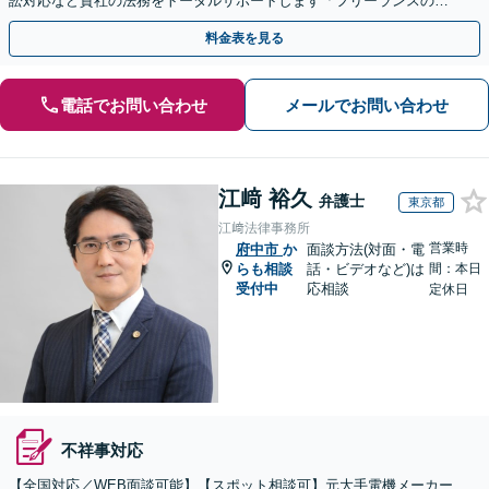
訟対応など貴社の法務をトータルサポートします「フリーランスの顧
問対応／顧問契約月額1万円～」【休日・夜間相談可】
料金表を見る
電話でお問い合わせ
メールでお問い合わせ
江﨑 裕久
弁護士
東京都
江﨑法律事務所
営業時
府中市
か
面談方法(対面・電
らも相談
話・ビデオなど)は
間：本日
受付中
応相談
定休日
不祥事対応
【全国対応／WEB面談可能】【スポット相談可】元大手電機メーカー