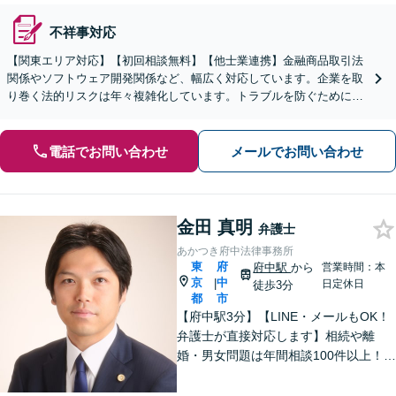
不祥事対応
【関東エリア対応】【初回相談無料】【他士業連携】金融商品取引法
関係やソフトウェア開発関係など、幅広く対応しています。企業を取
り巻く法的リスクは年々複雑化しています。トラブルを防ぐために
も、少しでも不安や疑問を感じた段階でご相談ください。
電話でお問い合わせ
メールでお問い合わせ
金田 真明
弁護士
あかつき府中法律事務所
東
府
府中駅
から
営業時間：本
京
中
|
日定休日
徒歩3分
都
市
【府中駅3分】【LINE・メールもOK！
弁護士が直接対応します】相続や離
婚・男女問題は年間相談100件以上！慰
謝料請求の実績豊富です。借金・債務
整理もお任せを。破産管財人経験のあ