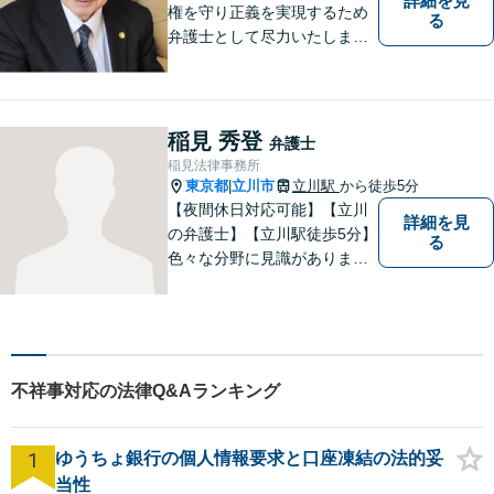
詳細を見
権を守り正義を実現するため
る
弁護士として尽力いたしま
す。離婚、相続、交通事故な
どお気軽にご相談ください。
稲見 秀登
弁護士
稲見法律事務所
東京都
立川市
立川駅
から徒歩5分
|
【夜間休日対応可能】【立川
詳細を見
の弁護士】【立川駅徒歩5分】
る
色々な分野に見識がありま
す。少しでもお悩みを抱えて
いる方は是非一度ご相談くだ
さい。
不祥事対応の法律Q&Aランキング
1
ゆうちょ銀行の個人情報要求と口座凍結の法的妥
当性