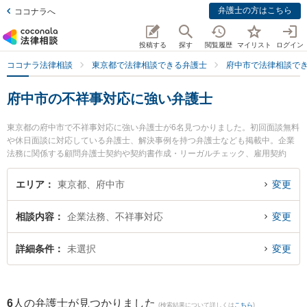
弁護士の方はこちら
ココナラへ
投稿する
探す
閲覧履歴
マイリスト
ログイン
ココナラ法律相談
東京都で法律相談できる弁護士
府中市で法律相談で
府中市の不祥事対応に強い弁護士
東京都の府中市で不祥事対応に強い弁護士が6名見つかりました。初回面談無料
や休日面談に対応している弁護士、解決事例を持つ弁護士なども掲載中。企業
法務に関係する顧問弁護士契約や契約書作成・リーガルチェック、雇用契約
書・就業規則作成等の細かな分野での絞り込み検索もでき便利です。特に木村
幸一法律事務所の木村 幸一弁護士や府中ピース・ベル法律事務所の平山 諒弁護
エリア
東京都、府中市
変更
士、あかつき府中法律事務所の金田 真明弁護士のプロフィール情報や弁護士費
用、強みなどが注目されています。『府中市で土日や夜間に発生した不祥事対
相談内容
企業法務、不祥事対応
変更
応のトラブルを今すぐに弁護士に相談したい』『不祥事対応のトラブル解決の
実績豊富な近くの弁護士を検索したい』『初回相談無料で不祥事対応を法律相
談できる府中市内の弁護士に相談予約したい』などでお困りの相談者さんにお
詳細条件
未選択
変更
すすめです。
6
人の弁護士が見つかりました
(検索結果について詳しくは
こちら
)