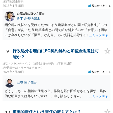
談条件のとおり示談が成立したので，今後本件の上記示談内容に関し
#顧問弁護士契約
2018年1月15日
役にたった
5
てはどんな事情が生じても双方共裁判上又は裁判外においても一切異
議，請求の申立をしないことを誓約する。」という条項を入れること
企業法務に強い弁護士
がありますが、この条項は一つのプレッシャーのようなもので、現実
鈴木 崇裕
弁護士
には今後一切裁判を起こす権利を放棄する、という合意はできません
紹介料の支払いを受けるためには A 建築業者との間で紹介料支払いの
し、予測できない後発的損害については示談後であっても請求できる
「合意」があった B 建築業者との間で紹介料支払いの「合意」は明確
ので、上記の清算条項のみの場合がほとんどです。
には存在しないが「慣習」があり、その慣習を排除する合意がない と
いういずれかの状況にあったことを主張立証する必要があります。 も
っとも、裁判所は「慣習」を容易には認めませんから、Aの主張に重き
をおくほうがよろしいと思います。 Aの主張で重要になるのは、例え
9
行政処分を理由にFC契約解約と加盟金返還は可
ば ・相手方建築業者が「当初払う」と言っていた事実、経緯、内容 ・
能か？
貴社が相手方建築業者に対して紹介料支払いを求めた事実 、経緯、内
#FC・フランチャイズ
#顧問弁護士契約
#不祥事対応
容 ・相手方建築業者が過去に紹介料を支払った事実 ・相手方建築業者
#契約書作成・リーガルチェック
が施主に対して紹介料支払いを前提とする言動をしていたかどうか な
2026年5月30日
役にたった
1
どです（これに限られません。）。 弁護士に相談のうえ、詳細な事実
関係を説明して見通しを立て、相手方建築業者に対する請求を行なっ
澁谷 望
弁護士
ていくことになると思います。
どうしてもこの相談の仕組み上、推測を基に回答せざるを得ず、具体
的な助言までは難しいですね…。申し訳ありません。
10
道義的責任という責任の取り方とは？