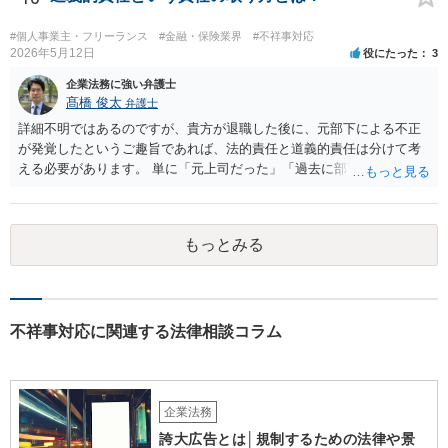
#個人事業主・フリーランス
#金融・保険業界
#不祥事対応
2026年5月12日
役にたった
3
企業法務に強い弁護士
髙橋 俊太
弁護士
詳細不明ではあるのですが、貴方が退職した後に、元部下による不正
が発覚したというご趣旨であれば、法的責任と道義的責任は分けて考
える必要があります。 単に「元上司だった」「過去に部下だった」と
いうだけで、当然に１億円の損害について法的責任を負うものではあ
りません。会社が貴方に損害賠償請求をするには、在職中の管理監督
義務違反、引継ぎの不備、不正の兆候を知りながら放置したことな
もっとみる
ど、具体的な義務違反と損害との因果関係を主張・立証する必要があ
ります。なお、在職中から会計処理や現金管理の不自然さを認識して
いた、部下に過度な権限を与えたまま放置していた、退職時に重要な
情報を引き継がなかった等の事情があれば、会社から問題視される可
能性はあるでしょう。 対応としては、まず会社から何を求められてい
不祥事対応に関連する法律相談コラム
るのかを明確にすることが重要です。謝罪、調査協力、金銭負担、始
末書提出など、求められている内容によって対応は異なります。不用
意に責任を認める文書を作成したり、損害負担を約束したりすること
は避けるべきです。一方で、在職中の業務内容、権限分掌、引継ぎ資
企業法務
料、不正を認識していなかった事情を整理し、必要な範囲で調査に協
誇大広告とは│規制するための法律や景