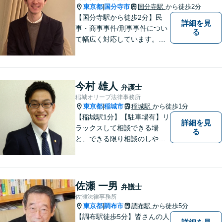
東京都
国分寺市
国分寺駅
から徒歩2分
|
【国分寺駅から徒歩2分】民
詳細を見
事・商事事件/刑事事件につい
る
て幅広く対応しています。ま
ずはお気軽にご相談くださ
い。
今村 雄人
弁護士
稲城オリーブ法律事務所
東京都
稲城市
稲城駅
から徒歩1分
|
【稲城駅1分】【駐車場有】リ
詳細を見
ラックスして相談できる場
る
と、できる限り相談のしやす
い雰囲気作りを心がけており
ますので、手遅れになる前
に、まずは気兼ねなくご相談
ください。 ご相談・ご依頼い
佐瀬 一男
弁護士
ただいた際には、精一杯サポ
佐瀬法律事務所
ートいたします。
東京都
調布市
調布駅
から徒歩5分
|
【調布駅徒歩5分】皆さんの人