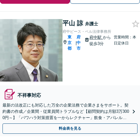
平山 諒
弁護士
府中ピース・ベル法律事務所
東
府
府中駅
から
営業時間：本
京
中
|
日定休日
徒歩3分
都
市
不祥事対応
最新の法改正にも対応した万全の企業法務で企業さまをサポート。契
約書の作成／企業間・従業員間トラブルなど【顧問契約は月額3万300
0円～】「パワハラ対策措置を一からレクチャー」飲食・アパレル・
金融・教育・IT・運送・物流・不動産【府中駅3分】
料金表を見る