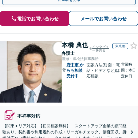
電話でお問い合わせ
メールでお問い合わせ
本橋 典也
東京都
インタビュ
ーを見る
弁護士
渡瀨・國松法律事務所
営業時
府中市
か
面談方法(対面・電
らも相談
話・ビデオなど)は
間：本日
受付中
応相談
定休日
不祥事対応
【関東エリア対応】【初回相談無料】「スタートアップ企業の顧問経
験あり」契約書や利用規約の作成・リーガルチェック、債権回収、訴