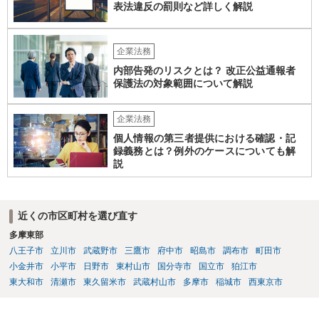
力することは考えられます。 仮に、金銭請求や責任追及を示唆されて
表法違反の罰則など詳しく解説
いる場合には、会社とのやり取りを保存し、弁護士に相談したうえで
対応なさった方がよいでしょう。
企業法務
内部告発のリスクとは？ 改正公益通報者
保護法の対象範囲について解説
企業法務
個人情報の第三者提供における確認・記
録義務とは？例外のケースについても解
説
近くの市区町村を選び直す
多摩東部
八王子市
立川市
武蔵野市
三鷹市
府中市
昭島市
調布市
町田市
小金井市
小平市
日野市
東村山市
国分寺市
国立市
狛江市
東大和市
清瀬市
東久留米市
武蔵村山市
多摩市
稲城市
西東京市