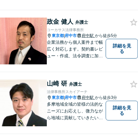
る弁護士がスピード解決します。【初
回面談は無料】
政金 健人
弁護士
コーカサス法律事務所
東京都
府中市
府中駅
から徒歩5分
|
企業法務から個人案件まで幅
詳細を見
広く対応します。契約書レビ
る
ュー・作成、法令調査に加
え、英文契約、海外進出サポ
ートなどにも丁寧に勝つ迅速
に対応します。
山崎 研
弁護士
法律事務所スカイアーチ
東京都
府中市
府中駅
から徒歩3分
|
多摩地域全域の皆様の法的な
詳細を見
ニーズにお応えし、微力なが
る
ら地域に貢献していきたいと
考えています。