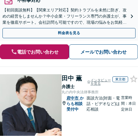
不祥事対応
【初回面談無料】【関東エリア対応】契約トラブルを未然に防ぎ、攻
めの経営をしませんか？中小企業・フリーランス専門の弁護士が、事
業を徹底サポート。会社訪問も可能ですので、現場の悩みをお気軽に
ご相談ください。【夜間や休日相談も対応】
料金表を見る
電話でお問い合わせ
メールでお問い合わせ
田中 薫
東京都
インタビュー
を見る
弁護士
丸の内中央法律事務所
営業時
府中市
か
面談方法(対面・電
らも相談
話・ビデオなど)は
間：本日
受付中
応相談
定休日