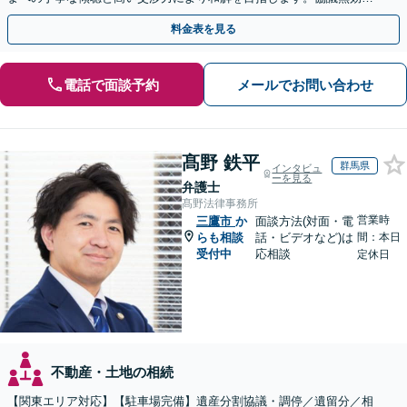
認／遺言無効確認など、複雑な訴訟も実績豊富【夜間対応】
料金表を見る
電話で面談予約
メールでお問い合わせ
髙野 鉄平
群馬県
インタビュ
ーを見る
弁護士
髙野法律事務所
営業時
三鷹市
か
面談方法(対面・電
らも相談
話・ビデオなど)は
間：本日
受付中
応相談
定休日
不動産・土地の相続
【関東エリア対応】【駐車場完備】遺産分割協議・調停／遺留分／相