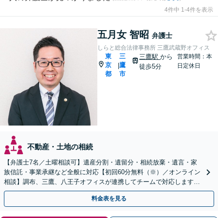
4件中 1-4件を表示
五月女 智昭
弁護士
しらと総合法律事務所 三鷹武蔵野オフィス
東
三
三鷹駅
から
営業時間：本
京
鷹
|
日定休日
徒歩5分
都
市
不動産・土地の相続
【弁護士7名／土曜相談可】遺産分割・遺留分・相続放棄・遺言・家
族信託・事業承継など全般に対応【初回60分無料（※）／オンライン
相談】調布、三鷹、八王子オフィスが連携してチームで対応します※
相続発生前のご相談など有料相談になるものもございます
料金表を見る