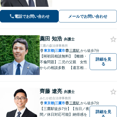
→@566ziisjまたは関総合法律事務所】
で検索、そのあと分野により無料相談
案内します。
電話でお問い合わせ
メールでお問い合わせ
薦田 知浩
弁護士
三鷹の森法律事務所
東京都
三鷹市
三鷹駅
から徒歩7分
|
【🆓初回相談無料】【離婚・
詳細を見
不倫問題】二児の父親 女性
る
からの相談多数 【遺言相
続】遺言書作成60通以上
【企業法務】件数をこなすの
ではなく1件1件を丁寧に。不
齊藤 遼亮
動産や交通事故にも対応【子
弁護士
連れ相談可】【三鷹駅5分】
みたか総合法律事務所
東京都
三鷹市
三鷹駅
から徒歩7分
|
【三鷹駅徒歩7分】【当日／夜
詳細を見
間／休日対応可能】納得感を
る