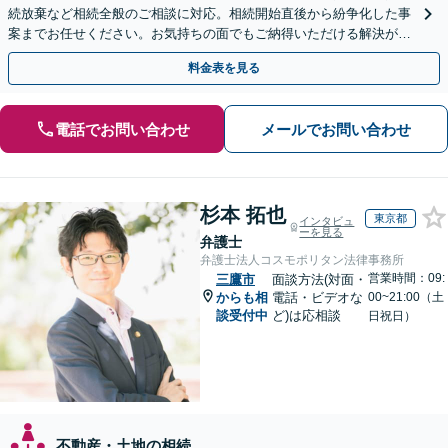
続放棄など相続全般のご相談に対応。相続開始直後から紛争化した事
案までお任せください。お気持ちの面でもご納得いただける解決がで
きるよう粘り強く対応いたします【休日・夜間対応可】
料金表を見る
電話でお問い合わせ
メールでお問い合わせ
杉本 拓也
東京都
インタビュ
ーを見る
弁護士
弁護士法人コスモポリタン法律事務所
営業時間：09:
三鷹市
面談方法(対面・
からも相
電話・ビデオな
00~21:00（土
談受付中
ど)は応相談
日祝日）
不動産・土地の相続