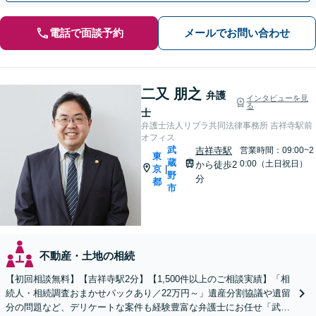
電話で面談予約
メールでお問い合わせ
二又 朋之
弁護
インタビューを見
る
士
弁護士法人リブラ共同法律事務所 吉祥寺駅前
オフィス
武
吉祥寺駅
営業時間：09:00~2
東
蔵
0:00（土日祝日）
から徒歩2
京
|
野
分
都
市
不動産・土地の相続
【初回相談無料】【吉祥寺駅2分】【1,500件以上のご相談実績】「相
続人・相続調査おまかせパックあり／22万円～」遺産分割協議や遺留
分の問題など、デリケートな案件も経験豊富な弁護士にお任せ「武蔵