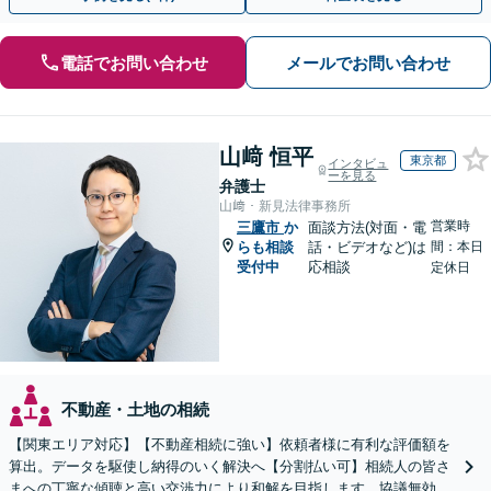
電話でお問い合わせ
メールでお問い合わせ
山﨑 恒平
東京都
インタビュ
ーを見る
弁護士
山﨑・新見法律事務所
営業時
三鷹市
か
面談方法(対面・電
らも相談
話・ビデオなど)は
間：本日
受付中
応相談
定休日
不動産・土地の相続
【関東エリア対応】【不動産相続に強い】依頼者様に有利な評価額を
算出。データを駆使し納得のいく解決へ【分割払い可】相続人の皆さ
まへの丁寧な傾聴と高い交渉力により和解を目指します。協議無効確