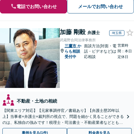
電話でお問い合わせ
メールでお問い合わせ
加藤 剛毅
弁護士
埼玉県
武蔵野合同法律事務所
営業時
三鷹市
か
面談方法(対面・電
らも相談
話・ビデオなど)は
間：本日
受付中
応相談
定休日
不動産・土地の相続
【関東エリア対応】【元家事調停官／書籍あり】【弁護士歴20年以
上】当事者×弁護士×裁判所の視点で、問題を細かく見ることができる
のは、私独自の強みです！税理士・司法書士・不動産業者などとも連
携。地元密着で、親切＆丁寧にお悩みに寄り添います。
事例を見る(1件)
料金表を見る