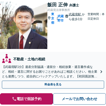
飯田 正伸
弁護士
武蔵境法律事務所
東
武蔵境駅
か
営業時間：本
武蔵
京
|
日定休日
ら徒歩1分
野市
都
不動産・土地の相続
【武蔵境駅1分】遺産分割協議・遺留分・相続放棄・遺言書作成な
ど、相続・遺言に関するお困りごとがあればご相談ください。他士業
とも連携しつつ、総合的にバックアップいたします。【初回面談無
料】【休日・夜間面談可】
料金表を見る
電話で面談予約
メールでお問い合わせ