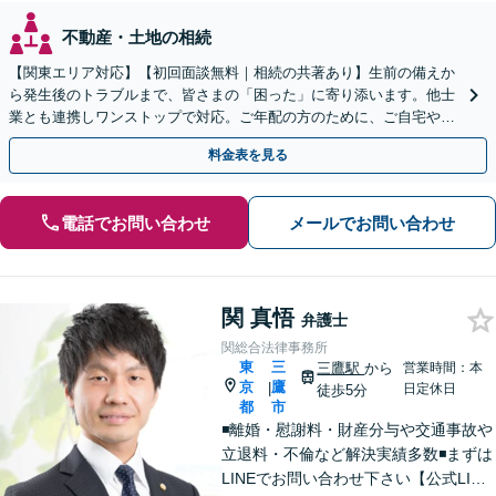
不動産・土地の相続
【関東エリア対応】【初回面談無料｜相続の共著あり】生前の備えか
ら発生後のトラブルまで、皆さまの「困った」に寄り添います。他士
業とも連携しワンストップで対応。ご年配の方のために、ご自宅やご
近所への出張相談も実施【秘密厳守｜休日・夜間相談可】
料金表を見る
電話でお問い合わせ
メールでお問い合わせ
関 真悟
弁護士
関総合法律事務所
東
三
三鷹駅
から
営業時間：本
京
鷹
|
日定休日
徒歩5分
都
市
◾️離婚・慰謝料・財産分与や交通事故や
立退料・不倫など解決実績多数◾️まずは
LINEでお問い合わせ下さい【公式LINE