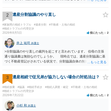
渡し請求の対象ではなくなるので）請求棄却となります。 相続放棄受
理証明を家庭裁判所で取得し、コピーを答弁書に添えて裁判所に提出
してください。 質問２について 請求棄却を求める答弁書を提出すれ
2
遺産分割協議のやり直し
ば、第１回期日は出席する必要がありません。その日は差支え（用事
があり出席できない）との記載で十分です。 質問３について 弁護士で
#家族間の相続トラブル
#遺産分割
#不動産・土地の相続
はないので、ｍｉｎｔｓでの提出の必要は無いと思います。郵送（期
#相続トラブルの代理交渉
2026年8月5日
役にたった
2
限までに届けばよい）で十分です。 詳細は、書面記載の裁判所書記官
にお問い合わせください。 以上、ご参考まで。
井上 祐司
弁護士
>分割協議のやり直しの裁判を起こすと言われています。 伯母の主張
通り協議書は無効なのでしょうか。 現時点では、遺産分割協議に基
づく不動産登記がされている状況で、分割協議自体の無効を裁判所が
認めたわけではないので、分割協議の効力に影響はありません。 先
方の訴訟の主張及び立証次第ですが、 ・御祖母様の認知能力に関する
医師の意見書、筆跡鑑定 が提出されればその効力が否定される可能性
3
遺産相続で従兄弟が協力しない場合の対処法は？
はありますが、 ・伯母様自身が分割協議に加わっていること ・御祖母
様の意に反する遺産分割協議を行う実益が誰にあったかの立証が困難
#相続放棄
#協議
#相続手続き
#相続人調査・確定
#不動産・土地の相続
であること からすると、実際に遺産分割協議の効力が否定される可能
#相続トラブルの代理交渉
2026年7月22日
役にたった
2
性はそれほど高くない（立証のハードルは非常に高い）ということが
言えると思います。
小杉 和
弁護士