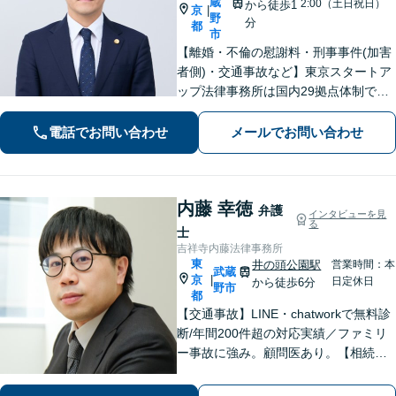
蔵
2:00（土日祝日）
から徒歩1
京
|
野
分
都
市
【離婚・不倫の慰謝料・刑事事件(加害
者側)・交通事故など】東京スタートア
ップ法律事務所は国内29拠点体制で全
国対応！【ご自宅からの電話相談にも
対応(法律相談は完全予約制)】各分野で
電話でお問い合わせ
メールでお問い合わせ
専門性の高い弁護士が寄り添い解決を
サポートします。
内藤 幸徳
弁護
インタビューを見
る
士
吉祥寺内藤法律事務所
東
井の頭公園駅
営業時間：本
武蔵
京
|
日定休日
から徒歩6分
野市
都
【交通事故】LINE・chatworkで無料診
断/年間200件超の対応実績／ファミリ
ー事故に強み。顧問医あり。【相続問
題】遺産分割協議から訴訟、生前の相
続対策まで実績多数【医療機関】労務