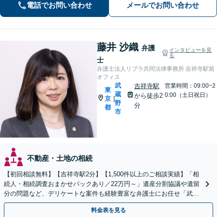
電話でお問い合わせ
メールでお問い合わせ
等、平時の対応から医療過誤などの有
事対応まで
藤井 沙織
弁護
インタビューを見
る
士
弁護士法人リブラ共同法律事務所 吉祥寺駅前
オフィス
武
吉祥寺駅
営業時間：09:00~2
東
蔵
0:00（土日祝日）
から徒歩2
京
|
野
分
都
市
不動産・土地の相続
【初回相談無料】【吉祥寺駅2分】【1,500件以上のご相談実績】「相
続人・相続調査おまかせパックあり／22万円～」遺産分割協議や遺留
分の問題など、デリケートな案件も経験豊富な弁護士にお任せ「武蔵
野市／三鷹市／小金井市／杉並区／練馬区など」
料金表を見る