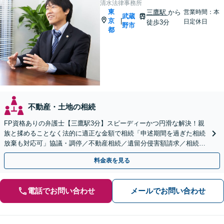
清水法律事務所
東
三鷹駅
から
営業時間：本
武蔵
京
|
日定休日
徒歩3分
野市
都
不動産・土地の相続
FP資格ありの弁護士【三鷹駅3分】スピーディーかつ円滑な解決！親
族と揉めることなく法的に適正な金額で相続「申述期間を過ぎた相続
放棄も対応可」協議・調停／不動産相続／遺留分侵害額請求／相続放
棄／遺言書作成【明確な報酬体系】【平日夜間OK】
料金表を見る
電話でお問い合わせ
メールでお問い合わせ