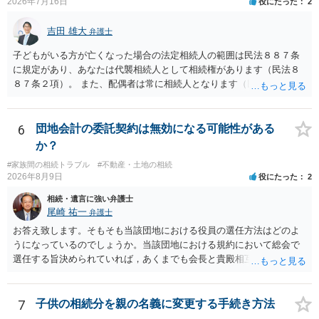
2026年7月16日
役にたった
2
吉田 雄大
弁護士
子どもがいる方が亡くなった場合の法定相続人の範囲は民法８８７条
に規定があり、あなたは代襲相続人として相続権があります（民法８
８７条２項）。 また、配偶者は常に相続人となります（民法８９０
条）。 「祖父の子供３人」の方の配偶者がご健在であれば、その方に
も相続権があります。つまり、孫５人に加えて「おじ又はおば」にも
相続権がある可能性があります。
6
団地会計の委託契約は無効になる可能性がある
か？
#家族間の相続トラブル
#不動産・土地の相続
2026年8月9日
役にたった
2
相続・遺言に強い弁護士
尾崎 祐一
弁護士
お答え致します。そもそも当該団地における役員の選任方法はどのよ
うになっているのでしょうか。当該団地における規約において総会で
選任する旨決められていれば，あくまでも会長と貴殿相互間における
団地会計の委託契約であって貴殿が役員になることはありません。但
し，団地と貴殿との委託契約は有効に成立しています。当該団地にお
ける役員の選任が会長の専権でできるのであれば，貴殿と会長との合
7
子供の相続分を親の名義に変更する手続き方法
意により委託契約は有効に成立しています。