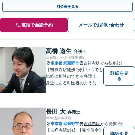
野市／三鷹市／小金井市／杉並区／練馬区など」
料金表を見る
電話で面談予約
メールでお問い合わせ
高橋 遊生
弁護士
武蔵野けやき法律事務所
東京都
武蔵野市
吉祥寺駅
から徒歩2分
|
【吉祥寺駅徒歩2分】いつでも
詳細を見
気軽に相談のできる弁護士、
る
身近にある町医者のような弁
護士を目指しております。一
人ひとりの納得のいく解決の
ために、一緒に全力で取り組
みます。お気軽にご相談くだ
長田 大
弁護士
さい。
ARK法律事務所
東京都
武蔵野市
吉祥寺駅
から徒歩9分
|
【吉祥寺駅9分】【完全個室】
詳細を見