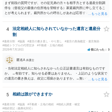
まず前段の質問ですが、その従兄弟の方々を相手方とする遺産分割調
停を（曾祖父の最後の住所地を管轄する）家庭裁判所に申し立てるこ
とが考えられます。裁判所からの呼出しがあれば応答する可能性がま
だあるのではないでしょうか。 後段の質問については、相続放棄は可
能と思われます。時間が思った以上にないので必要書類をてきぱきと
揃える必要があります。その点是非御注意ください。
4
法定相続人に知らされていなかった遺言と遺産分
割
#遺産分割
#協議
#遺言の書き直し・やり直し
#遺言の真偽鑑定・遺言無効
#相続トラブルの代理交渉
#不動産・土地の相続
2026年7月18日
役にたった
3
匿名A
弁護士
・当初法定相続人に知らされなかった公正証書遺言は有効なものです
か。 →有効です。知らせる必要はありません。 ・上記のような状況で
の遺言の書き換えは、叔父に瑕疵がありますか。→無いです。 ・分割
する場合の比率は、現状で、客観的に見てどの程度が妥当と考えられ
ますか。 →本人が自由に決められますので、どこが妥当とは言えない
です。客観的な基準もありません。 ・できれば穏やかに、分割を拒否
5
相続は誰ができますか
することはできますか。 →分割を拒否するということは、遺産はいら
ないということでしょうか。遺言で、受取を指定されててもいらない
#遺産分割
#協議
#不動産・土地の相続
#相続人調査・確定
と拒否することはできます。理由を説明する必要はありません。
#相続登記（義務化対応）