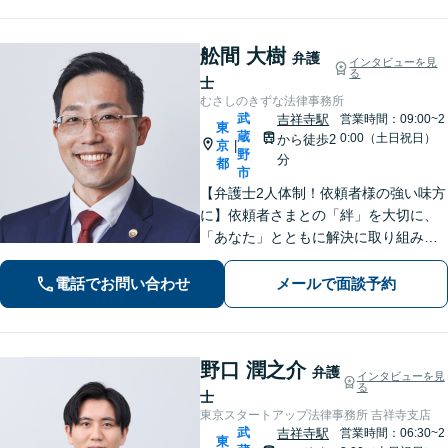
舩間 大樹
弁護
インタビューを見
る
士
むさしのきずな法律事務所
武
吉祥寺駅
営業時間：09:00~2
東
蔵
0:00（土日祝日）
から徒歩2
京
|
野
分
都
市
【弁護士2人体制！依頼者様の強い味方
に】依頼者さまとの「絆」を大切に、
「あなた」とともに解決に取り組みま
す！離婚問題、 相続 、不動産、刑事、
インターネット、 労働（会社側）、 刑
電話でお問い合わせ
メールで面談予約
事事件、 債権回収 、 企業法務など
野口 潤之介
弁護
インタビューを見
る
士
東京スタートアップ法律事務所 吉祥寺支店
武
吉祥寺駅
営業時間：06:30~2
東