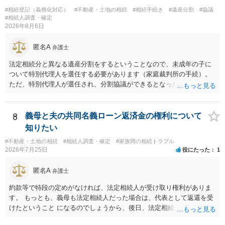
#相続登記（義務化対応）
#不動産・土地の相続
#相続手続き
#遺産分割
#協議
#相続人調査・確定
2026年8月6日
匿名A
弁護士
法定相続分と異なる遺産分割をするということなので、未成年の子に
ついて特別代理人を選任する必要があります（家庭裁判所の手続）。
ただ、特別代理人が選任され、分割協議ができるとなったとしても、
不動産の名義の全部を自分にできるかどうかは別問題です。未成年者
の権利も守られなければならないからです。 相続財産全体で、未成年
者の権利が守られているかどうかを判断しなければなりません。 単
8
義母と夫の共同名義ローン返済金の権利について
に、未成年者を今後養育するのは、自分だからという理由では、法定
知りたい
相続分以上に多くの遺産を取得することができるというわけではあり
#不動産・土地の相続
#相続人調査・確定
#家族間の相続トラブル
ません。
2026年7月25日
役にたった
1
匿名A
弁護士
約款等で特段の定めがなければ、法定相続人が受け取り権利がありま
す。 もっとも、義母も法定相続人だった場合は、代表として返還を受
けたということ になるのでしょうから、後日、法定相続分に基づいて
精算を求めることは可能と思います。