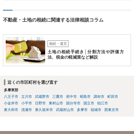
不動産・土地の相続に関連する法律相談コラム
相続・遺言
土地の相続手続き│分割方法や評価方
法、税金の軽減策など解説
近くの市区町村を選び直す
多摩東部
八王子市
立川市
武蔵野市
三鷹市
府中市
昭島市
調布市
町田市
小金井市
小平市
日野市
東村山市
国分寺市
国立市
狛江市
東大和市
清瀬市
東久留米市
武蔵村山市
多摩市
稲城市
西東京市