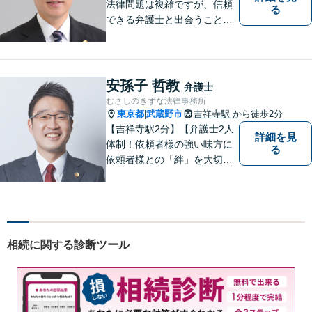
法律問題は複雑ですが、信頼
る
できる弁護士と出会うことで
解決への道が開けます。 関係
があるか分からないことで
も、ためらわずにご相談くだ
さい。一緒に最善の解決策を
安孫子 哲教
弁護士
見つけましょう。【迅速な対
むさしのきずな法律事務所
応】
東京都
武蔵野市
吉祥寺駅
から徒歩2分
|
【吉祥寺駅2分】【弁護士2人
詳細を見
体制！依頼者様の強い味方に
る
依頼者様との「絆」を大切
に。相続・遺言、不動産・住
まい、労働・雇用（会社
側）、離婚・男女問題 、債権
回収、企業法務、刑事事件、
インターネットなど
相続に関する診断ツール