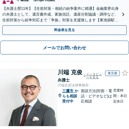
【弁護士歴11年】【生前対策・相続の紛争案件に精通】金融業界出身
の弁護士として、遺言書作成、家族信託、遺産分割協議・調停など、
生前対策から紛争対応まで「争族」対策を支援致します【東池袋駅2
分】【初回面談無料】
料金表を見る
メールでお問い合わせ
川端 克俊
東京都
インタビュ
ーを見る
弁護士
川端吉原法律事務所
営業時
三鷹市
か
面談方法(対面・電
らも相談
話・ビデオなど)は
間：本日
受付中
応相談
定休日