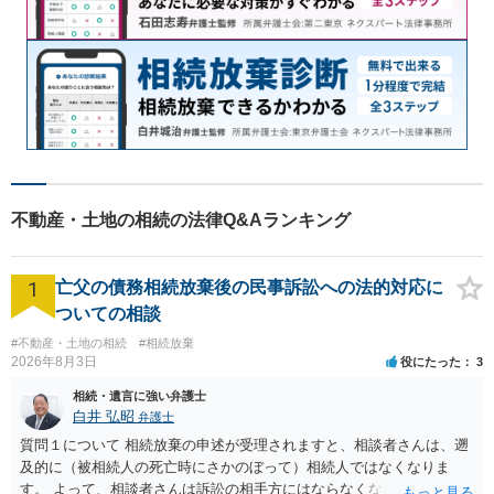
不動産・土地の相続の法律Q&Aランキング
1
亡父の債務相続放棄後の民事訴訟への法的対応に
ついての相談
#不動産・土地の相続
#相続放棄
2026年8月3日
役にたった
3
相続・遺言に強い弁護士
白井 弘昭
弁護士
質問１について 相続放棄の申述が受理されますと、相談者さんは、遡
及的に（被相続人の死亡時にさかのぼって）相続人ではなくなりま
す。 よって、相談者さんは訴訟の相手方にはならなくなるので（明け