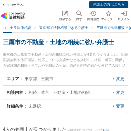
弁護士の方はこちら
ココナラへ
投稿する
探す
閲覧履歴
マイリスト
ログイン
ココナラ法律相談
東京都で法律相談できる弁護士
三鷹市で法律相談で
三鷹市の不動産・土地の相続に強い弁護士
東京都の三鷹市で不動産・土地の相続に強い弁護士が4名見つかりました。初回
面談無料や休日面談に対応している弁護士なども掲載中。相続・遺言に関係す
る家族間の相続トラブルや認知症の相続、遺産分割等の細かな分野での絞り込
み検索もでき便利です。特にしらと総合法律事務所 三鷹武蔵野オフィスの五月
女 智昭弁護士や関総合法律事務所の関 真悟弁護士、三鷹の森法律事務所の薦田
エリア
東京都、三鷹市
変更
知浩弁護士のプロフィール情報や弁護士費用、強みなどが注目されています。
『三鷹市で土日や夜間に発生した不動産・土地の相続のトラブルを今すぐに弁
相談内容
相続・遺言、不動産・土地の相続
変更
護士に相談したい』『不動産・土地の相続のトラブル解決の実績豊富な近くの
弁護士を検索したい』『初回相談無料で不動産・土地の相続を法律相談できる
三鷹市内の弁護士に相談予約したい』などでお困りの相談者さんにおすすめで
詳細条件
未選択
変更
す。
4
人の弁護士が見つかりました
(検索結果について詳しくは
こちら
)