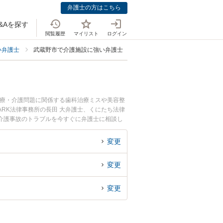
弁護士の方はこちら
&Aを探す
閲覧履歴
マイリスト
ログイン
い弁護士
武蔵野市で介護施設に強い弁護士
医療・介護問題に関係する歯科治療ミスや美容整
RK法律事務所の長田 大弁護士、くにたち法律
介護事故のトラブルを今すぐに弁護士に相談し
内の弁護士に相談予約したい』などでお困りの相
変更
変更
変更