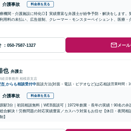
介護事故
料金表を見る
医療機関・介護施設に特化◎】実績豊富な弁護士が紛争予防・解決をします。
利用料の未払い、広告規制、クレーマー・モンスターペイシェント、医療・
せ
メール
裕也
弁護士
律経済事務所 相模原支店
野市
からも相談受付中
面談方法(対面・電話・ビデオなど)は応相談
営業時間：10
介護事故
料金表を見る
原駅3分｜初回相談無料｜WEB面談可｜1972年創業・長年の実績！90名の
総合解決！労務問題の対応実績豊富／カスハラ対策もお任せ【休日・夜間相
制】