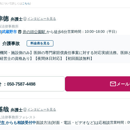
果について詳しくは
こちら
)
幸徳
弁護士
インタビューを見る
藤法律事務所
都
武蔵野市
井の頭公園駅
から徒歩6分
営業時間：10:00~18:00（平日）
|
介護事故
料金表を見る
機関・施設側のみ】医師の専門家賠償責任事案に対する対応実績法務。医師
経営士の資格あり】【夜間休日対応】【初回面談無料】
せ
メール
基哉
弁護士
インタビューを見る
人法律事務所フォレスト
野市
からも相談受付中
面談方法(対面・電話・ビデオなど)は応相談
営業時間：09