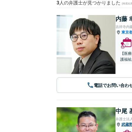
3
人の弁護士が見つかりました
(検索結
内藤 
吉祥寺内
東京
【医療
護福祉
電話でお問い合わ
中尾 
弁護士法
武蔵