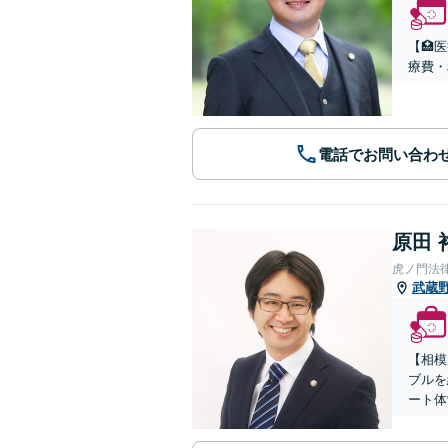
【🏥
療費・
電話でお問い合わ
原田 
虎ノ門法
武蔵
【相模
ブルを
ート体