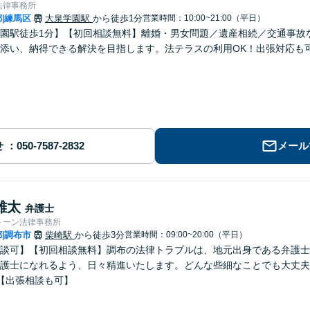
法律事務所
都
練馬区
大泉学園駅
から徒歩1分
営業時間：10:00~21:00（平日）
|
園駅徒歩1分】【初回相談無料】離婚・男女問題／遺産相続／交通事故
添い、納得できる解決を目指します。法テラスの利用OK！出張対応も
せ
メール
雄太
弁護士
トーン法律事務所
都
調布市
柴崎駅
から徒歩3分
営業時間：09:00~20:00（平日）
|
談可】【初回相談無料】調布の法律トラブルは、地元出身である弁護士
護士になれるよう、日々精進いたします。どんな些細なことでも大丈夫
【出張相談も可】