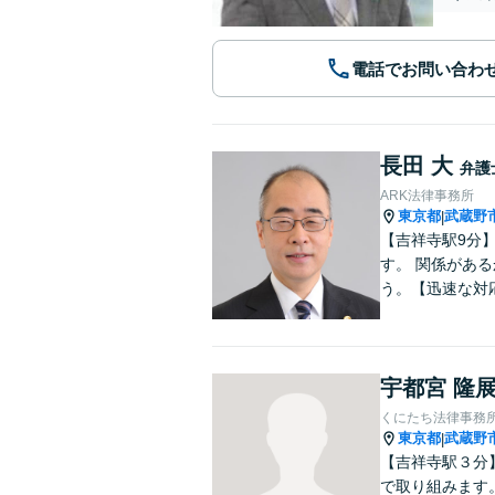
電話でお問い合わ
長田 大
弁護
ARK法律事務所
東京都
武蔵野
|
【吉祥寺駅9分
す。 関係があ
う。【迅速な対
宇都宮 隆
くにたち法律事務
東京都
武蔵野
|
【吉祥寺駅３分
で取り組みます