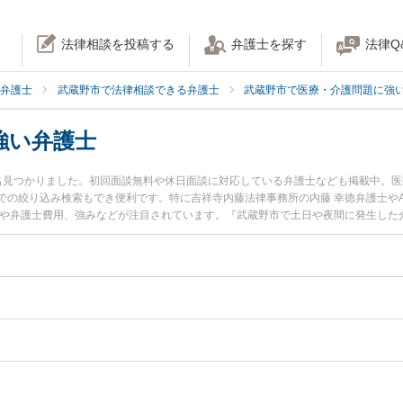
法律相談を投稿する
弁護士を探す
法律Q
弁護士
武蔵野市で法律相談できる弁護士
武蔵野市で医療・介護問題に強
強い弁護士
名見つかりました。初回面談無料や休日面談に対応している弁護士なども掲載中。
での絞り込み検索もでき便利です。特に吉祥寺内藤法律事務所の内藤 幸徳弁護士やA
報や弁護士費用、強みなどが注目されています。『武蔵野市で土日や夜間に発生した
近くの弁護士を検索したい』『初回相談無料で介護事故を法律相談できる武蔵野市