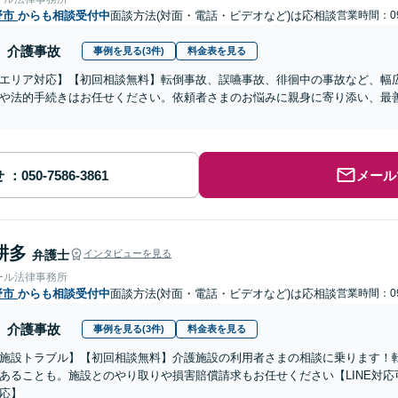
野市
からも相談受付中
面談方法(対面・電話・ビデオなど)は応相談
営業時間：09
介護事故
事例を見る(3件)
料金表を見る
エリア対応】【初回相談無料】転倒事故、誤嚥事故、徘徊中の事故など、幅
や法的手続きはお任せください。依頼者さまのお悩みに親身に寄り添い、最
せ
メール
耕多
弁護士
インタビューを見る
ール法律事務所
野市
からも相談受付中
面談方法(対面・電話・ビデオなど)は応相談
営業時間：09
介護事故
事例を見る(3件)
料金表を見る
施設トラブル】【初回相談無料】介護施設の利用者さまの相談に乗ります！
あることも。施設とのやり取りや損害賠償請求もお任せください【LINE対
応】