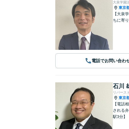
大泉学園
東京
【大泉学
ちに寄り
電話でお問い合わ
石川 
リバース
東京
【電話相
される弁
駅3分】