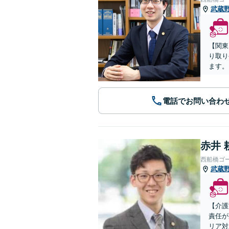
武蔵
【関東
り取り
ます。
電話でお問い合わ
赤井 
西船橋ゴ
武蔵
【介護
責任が
リア対