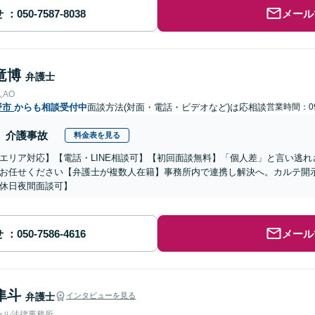
せ
メール
竜博
弁護士
AO
野市
からも相談受付中
面談方法(対面・電話・ビデオなど)は応相談
営業時間：09
介護事故
料金表を見る
エリア対応】【電話・LINE相談可】【初回面談無料】「個人差」と言い逃
お任せください【弁護士が複数人在籍】事務所内で連携し解決へ。カルテ開
休日夜間面談可】
せ
メール
隼斗
弁護士
インタビューを見る
ール法律事務所