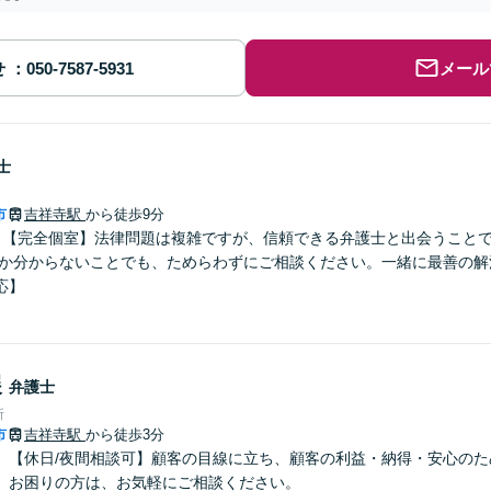
せ
メール
士
市
吉祥寺駅
から徒歩9分
】【完全個室】法律問題は複雑ですが、信頼できる弁護士と出会うこと
るか分からないことでも、ためらわずにご相談ください。一緒に最善の解
応】
展
弁護士
所
市
吉祥寺駅
から徒歩3分
】【休日/夜間相談可】顧客の目線に立ち、顧客の利益・納得・安心のた
。お困りの方は、お気軽にご相談ください。