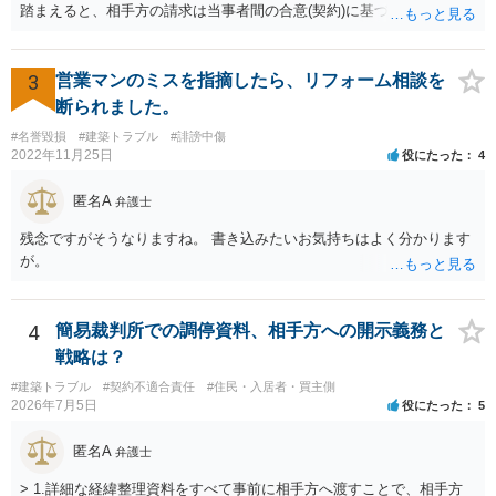
踏まえると、相手方の請求は当事者間の合意(契約)に基づかない不当な
請求と言い得るので、追加工事代金については10万円（2.5万×4人）し
か支払う意向がない旨を伝えて、減額の交渉をすべきでしょう。 相手
方の立場としても、裁判を起こす時間や労力、経済的コストその他裁
3
営業マンのミスを指摘したら、リフォーム相談を
判が終わるまでキャッシュが入ってこないことなどがネックになり得
断られました。
るでしょうから、減額に応じてくる可能性は大いにあるかと思いま
#名誉毀損
#建築トラブル
#誹謗中傷
す。
2022年11月25日
役にたった
4
匿名A
弁護士
残念ですがそうなりますね。 書き込みたいお気持ちはよく分かります
が。
4
簡易裁判所での調停資料、相手方への開示義務と
戦略は？
#建築トラブル
#契約不適合責任
#住民・入居者・買主側
2026年7月5日
役にたった
5
匿名A
弁護士
> 1.詳細な経緯整理資料をすべて事前に相手方へ渡すことで、相手方