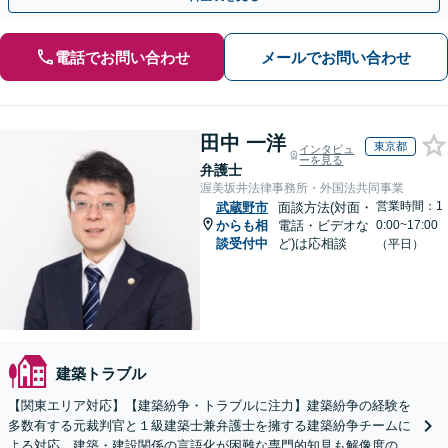
電話でお問い合わせ
メールでお問い合わせ
田中 一洋
東京都
インタビュ
ーを見る
弁護士
渥美坂井法律事務所・外国法共同事業
営業時間：1
武蔵野市
面談方法(対面・
からも相
電話・ビデオな
0:00~17:00
談受付中
ど)は応相談
（平日）
建築トラブル
【関東エリア対応】【建築紛争・トラブルに注力】建築紛争の経験を
多数有する元裁判官と１級建築士兼弁護士を擁する建築紛争チームに
よる対応。建築・建設関係の言語化が困難な専門的知見も解像度の高