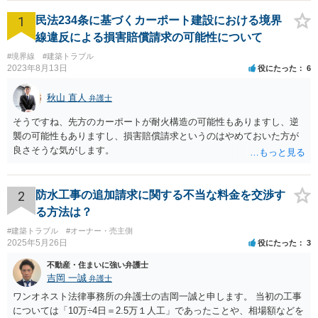
1
民法234条に基づくカーポート建設における境界
線違反による損害賠償請求の可能性について
#境界線
#建築トラブル
2023年8月13日
役にたった
6
秋山 直人
弁護士
そうですね、先方のカーポートが耐火構造の可能性もありますし、逆
襲の可能性もありますし、損害賠償請求というのはやめておいた方が
良さそうな気がします。
2
防水工事の追加請求に関する不当な料金を交渉す
る方法は？
#建築トラブル
#オーナー・売主側
2025年5月26日
役にたった
3
不動産・住まいに強い弁護士
吉岡 一誠
弁護士
ワンオネスト法律事務所の弁護士の吉岡一誠と申します。 当初の工事
については「10万÷4日＝2.5万１人工」であったことや、相場額などを