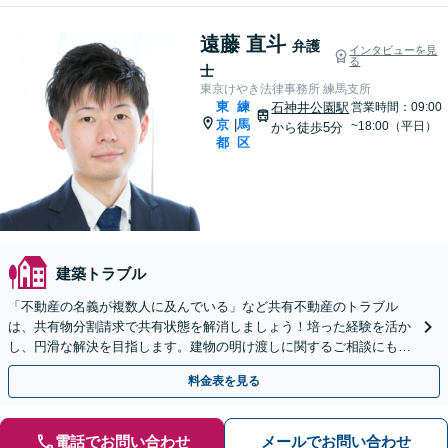
遠藤 直斗
弁護
インタビューを見
る
士
東京けやき法律事務所 練馬支所
東
練
石神井公園駅
営業時間：09:00
京
馬
|
~18:00（平日）
から徒歩5分
都
区
建築トラブル
「不動産の名義が複数人に及んでいる」など共有不動産のトラブル
は、共有物分割請求で共有状態を解消しましょう！培った経験を活か
し、円滑な解決を目指します。建物の明け渡しに関するご相談にも対
応しています【夜間相談可｜Web面談可】【武蔵関駅１分】
料金表を見る
電話でお問い合わせ
メールでお問い合わせ