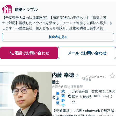
建築トラブル
【千葉県最大級の法律事務所】【満足度98%の実績あり】【複数弁護
士で対応】蓄積したノウハウを活かし、チームで連携して解決へ尽力
します！不動産会社・個人どちらも相談可。建物の明渡し請求／賃貸
借契約書の作成／離婚の財産分与等【千葉中央駅5分】
料金表を見る
電話でお問い合わせ
メールでお問い合わせ
内藤 幸徳
弁
インタビューを
見る
護士
吉祥寺内藤法律事務所
武
井の頭公園
営業時間：10:00
東
蔵
~18:00（平日）
駅
から徒歩6
京
|
野
分
都
市
【交通事故】LINE・chatworkで無料診