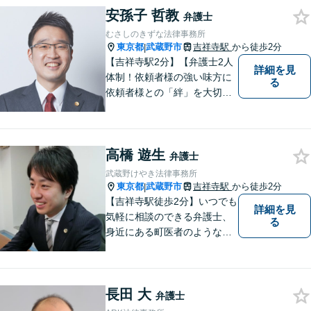
安孫子 哲教
弁護士
むさしのきずな法律事務所
東京都
武蔵野市
吉祥寺駅
から徒歩2分
|
【吉祥寺駅2分】【弁護士2人
詳細を見
体制！依頼者様の強い味方に
る
依頼者様との「絆」を大切
に。相続・遺言、不動産・住
まい、労働・雇用（会社
側）、離婚・男女問題 、債権
高橋 遊生
回収、企業法務、刑事事件、
弁護士
インターネットなど
武蔵野けやき法律事務所
東京都
武蔵野市
吉祥寺駅
から徒歩2分
|
【吉祥寺駅徒歩2分】いつでも
詳細を見
気軽に相談のできる弁護士、
る
身近にある町医者のような弁
護士を目指しております。一
人ひとりの納得のいく解決の
ために、一緒に全力で取り組
長田 大
みます。お気軽にご相談くだ
弁護士
さい。