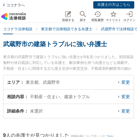
弁護士の方はこちら
ココナラへ
投稿する
探す
閲覧履歴
マイリスト
ログイン
ココナラ法律相談
東京都で法律相談できる弁護士
武蔵野市で法律相談
武蔵野市の建築トラブルに強い弁護士
東京都の武蔵野市で建築トラブルに強い弁護士が9名見つかりました。初回面談
無料や休日面談に対応している弁護士、解決事例を持つ弁護士なども掲載中。
不動産・住まいに関係する立ち退き交渉や家賃交渉、不動産契約解除等の細か
な分野での絞り込み検索もでき便利です。特に清水法律事務所の清水 徹弁護士
や廣井法律事務所の廣井 貴夫弁護士、吉祥寺内藤法律事務所の内藤 幸徳弁護士
エリア
東京都、武蔵野市
変更
のプロフィール情報や弁護士費用、強みなどが注目されています。『武蔵野市
で土日や夜間に発生した建築トラブルのトラブルを今すぐに弁護士に相談した
相談内容
不動産・住まい、建築トラブル
変更
い』『建築トラブルのトラブル解決の実績豊富な近くの弁護士を検索したい』
『初回相談無料で建築トラブルを法律相談できる武蔵野市内の弁護士に相談予
約したい』などでお困りの相談者さんにおすすめです。
詳細条件
未選択
変更
9
人の弁護士が見つかりました
(検索結果について詳しくは
こちら
)