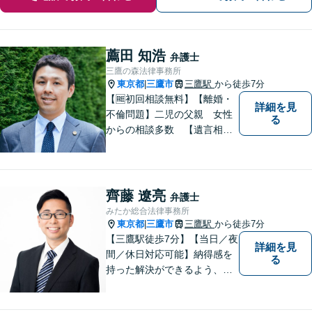
薦田 知浩
弁護士
三鷹の森法律事務所
東京都
三鷹市
三鷹駅
から徒歩7分
|
【🆓初回相談無料】【離婚・
詳細を見
不倫問題】二児の父親 女性
る
からの相談多数 【遺言相
続】遺言書作成60通以上
【企業法務】件数をこなすの
ではなく1件1件を丁寧に。不
動産や交通事故にも対応【子
齊藤 遼亮
弁護士
連れ相談可】【三鷹駅5分】
みたか総合法律事務所
東京都
三鷹市
三鷹駅
から徒歩7分
|
【三鷹駅徒歩7分】【当日／夜
詳細を見
間／休日対応可能】納得感を
る
持った解決ができるよう、問
題解決というゴールだけでな
く過程も重要視してまいりま