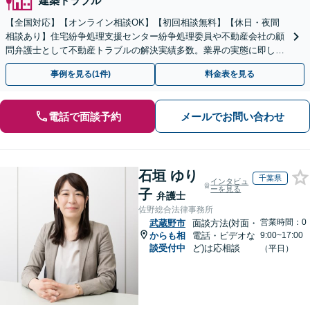
建築トラブル
【全国対応】【オンライン相談OK】【初回相談無料】【休日・夜間
相談あり】住宅紛争処理支援センター紛争処理委員や不動産会社の顧
問弁護士として不動産トラブルの解決実績多数。業界の実態に即した
専門的知見を活かし、きめ細やかにサポートいたします。
事例を見る(1件)
料金表を見る
電話で面談予約
メールでお問い合わせ
石垣 ゆり
千葉県
インタビュ
ーを見る
子
弁護士
佐野総合法律事務所
営業時間：0
武蔵野市
面談方法(対面・
からも相
電話・ビデオな
9:00~17:00
談受付中
ど)は応相談
（平日）