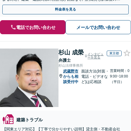
い主張・立証に転換し、複雑な建築紛争を決着へ導きます
料金表を見る
電話でお問い合わせ
メールでお問い合わせ
杉山 成榮
東京都
インタビュ
ーを見る
弁護士
杉山法律事務所
営業時間：0
武蔵野市
面談方法(対面・
からも相
電話・ビデオな
9:00~18:00
談受付中
ど)は応相談
（平日）
建築トラブル
【関東エリア対応】【丁寧で分かりやすい説明】貸主側・不動産会社