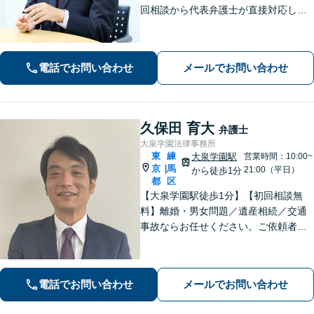
回相談から代表弁護士が直接対応し、
相談者さまのお話を丁寧にお聞きいた
します。初回ご相談時に適切な解決方
法の道筋をご案内し、無駄なやりとり
電話でお問い合わせ
メールでお問い合わせ
をしていただくことが無いように配慮
いたします。
久保田 育大
弁護士
大泉学園法律事務所
東
練
大泉学園駅
営業時間：10:00~
京
馬
|
21:00（平日）
から徒歩1分
都
区
【大泉学園駅徒歩1分】【初回相談無
料】離婚・男女問題／遺産相続／交通
事故ならお任せください。ご依頼者様
の気持ちに寄り添い、納得できる解決
を目指します。法テラスの利用OK！出
張対応も可能です。【土日・夜間相談
電話でお問い合わせ
メールでお問い合わせ
◎】