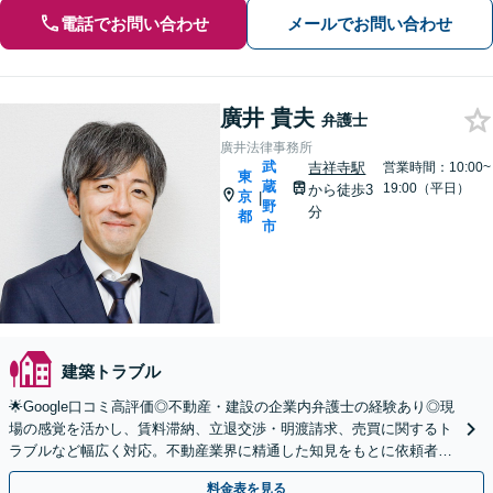
電話でお問い合わせ
メールでお問い合わせ
廣井 貴夫
弁護士
廣井法律事務所
武
吉祥寺駅
営業時間：10:00~
東
蔵
19:00（平日）
から徒歩3
京
|
野
分
都
市
建築トラブル
🌟Google口コミ高評価◎不動産・建設の企業内弁護士の経験あり◎現
場の感覚を活かし、賃料滞納、立退交渉・明渡請求、売買に関するト
ラブルなど幅広く対応。不動産業界に精通した知見をもとに依頼者の
立場に立った最適な解決策をご提案します。
料金表を見る