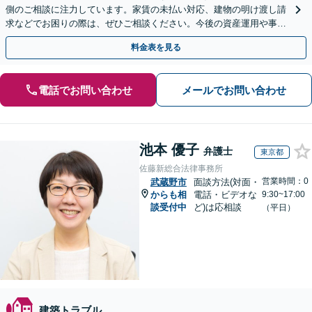
側のご相談に注力しています。家賃の未払い対応、建物の明け渡し請
求などでお困りの際は、ぜひご相談ください。今後の資産運用や事業
継続を見据えた最適な解決を目指します。【WEB面談可】
料金表を見る
電話でお問い合わせ
メールでお問い合わせ
池本 優子
弁護士
東京都
佐藤新総合法律事務所
営業時間：0
武蔵野市
面談方法(対面・
からも相
電話・ビデオな
9:30~17:00
談受付中
ど)は応相談
（平日）
建築トラブル