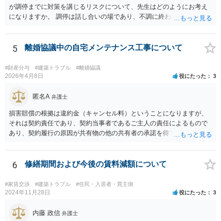
が調停までに対策を講じるリスクについて、先生はどのようにお考え
になりますか。 調停は話し合いの場であり、不調に終われば訴訟で解
決せざるを得ません。 訴訟では「裁判所にだけ資料を見せる」などと
いう姑息な手段は使えませんし、公平かつ納得のできる解決というの
は、当事者と裁判所が同じ主張と証拠関係を踏まえた上で初めて実現
5
離婚協議中の自宅メンテナンス工事について
できるものだと考えます。 > 2.また、開示する範囲や内容の見せ方に
ついて、何か工夫できる点があればご教示いただけますでしょうか。
#財産分与
#建築トラブル
#離婚協議
弁護士によって考え方が異なるかもしれませんが、資料の一部を相手
2026年4月8日
役にたった
3
に見せないという行動は、その資料（や隠している部分）には提出者
にとって不利な事実が隠されているという推認を働かせることに繋が
匿名A
弁護士
るリスクがあります（もちろん、争点と全く無関係な部分をマスキン
損害賠償の根拠は違約金（キャンセル料）ということになりますが、
グ等することはありますが、それは手続戦略とは別の問題です）。 裁
それは契約責任であり、契約当事者であるご主人の責任によるもので
判所は公平な第三者であり、調停委員会に与える心証も考慮する必要
あり、契約履行の原因が共有物の他の共有者の承諾を得ていなかった
があります。手続を有利に進めたいのであれば、証拠の出し方より
というのは、まさしくご主人の責任ですので、全額ご主人が負担され
も、どのような反論でも対応できるように自身の主張をきちんと押さ
るべきものであり、奥さんが負担すべき債務ではありません。つまり
え、説得力のある説明と資料を用意することだと思います。 ただ、今
奥さんにメンテナンス工事契約を承諾しなければならない義務はあり
6
修繕期間および今後の賃料減額について
回提出を予定している資料がどのようなものであるのか、争点とどの
ません。 それでも請求をされましたら、個別の法律相談をされること
ような関係があるのか、なぜ調停を選択したのか等の個別事情によっ
をお薦めします。
て具体的なに採るべき手段は変わってくるため、上記はあくまで個別
#家賃交渉
#建築トラブル
#住民・入居者・買主側
2024年11月28日
役にたった
3
事情を踏まえない一般論としてご理解いただき、本件でどのように対
応すべきであるかについては弁護士へ直接相談された方がよいと思い
内藤 政信
ます。
弁護士