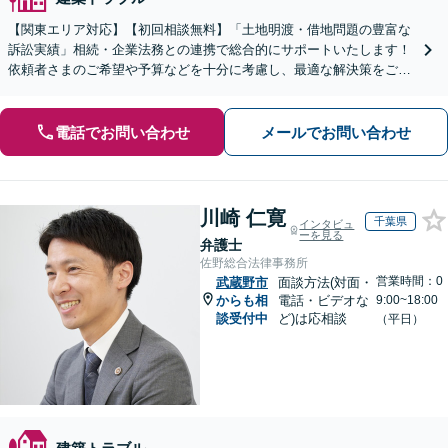
【関東エリア対応】【初回相談無料】「土地明渡・借地問題の豊富な
訴訟実績」相続・企業法務との連携で総合的にサポートいたします！
依頼者さまのご希望や予算などを十分に考慮し、最適な解決策をご提
案「訴訟にまで発展する複雑な案件もお任せください」
電話でお問い合わせ
メールでお問い合わせ
川崎 仁寛
千葉県
インタビュ
ーを見る
弁護士
佐野総合法律事務所
営業時間：0
武蔵野市
面談方法(対面・
からも相
電話・ビデオな
9:00~18:00
談受付中
ど)は応相談
（平日）