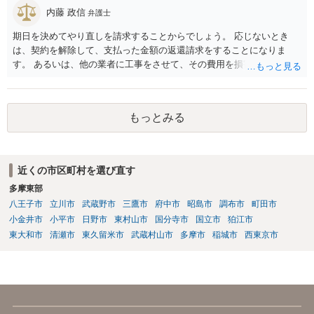
たのかもしれません。 近隣住民の同意は必須の要件ではないため、直
内藤 政信
弁護士
ちに建築確認自体が取り消されるわけではございませんが、虚偽の申
期日を決めてやり直しを請求することからでしょう。 応じないとき
請を行ったことについて申請者の責任を追及する余地はあろうかと存
は、契約を解除して、支払った金額の返還請求をすることになりま
じます。 お話をお聞きする限り、相手方のやり口は非常に強引かつ高
す。 あるいは、他の業者に工事をさせて、その費用を損害として請求
圧的で、相談者様が恐怖を感じるのは無理もないことかと思います。
することになるで しょう。
相手方の態度を見ていると、無理矢理塀を破壊して建築工事を強行す
るおそれすらあるように思われますので、相手方に、塀の取り壊しに
は応じない旨や、「隣地の許可済と話して（嘘をついて）建築許可を
もっとみる
取った」ということについて説明を求める旨を記載した通知書を送り
付けるとともに、行政にも相談するのがよろしいかと存じます。 ま
た、相談者様が弁護士に依頼することで、相手方との交渉は全て弁護
士に任せることができ、相手方と話さなければならないという精神的
近くの市区町村を選び直す
なご負担をなくすこともできます。 相手方に恐怖を感じ、ご自身で話
多摩東部
し合いを行うことができそうにないようでしたら、一度弁護士に依頼
八王子市
立川市
武蔵野市
三鷹市
府中市
昭島市
調布市
町田市
することをご検討いただくのがよろしいかもしれません。 ご参考にな
小金井市
小平市
日野市
東村山市
国分寺市
国立市
狛江市
れば幸いです。
東大和市
清瀬市
東久留米市
武蔵村山市
多摩市
稲城市
西東京市