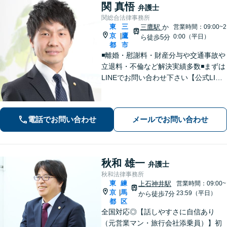
関 真悟
弁護士
関総合法律事務所
東
三
三鷹駅
か
営業時間：09:00~2
京
鷹
|
0:00（平日）
ら徒歩5分
都
市
◾️離婚・慰謝料・財産分与や交通事故や
立退料・不倫など解決実績多数◾️まずは
LINEでお問い合わせ下さい【公式LINE
→@566ziisjまたは関総合法律事務所】
で検索、そのあと分野により無料相談
案内します。
電話でお問い合わせ
メールでお問い合わせ
秋和 雄一
弁護士
秋和法律事務所
東
練
上石神井駅
営業時間：09:00~
京
馬
|
23:59（平日）
から徒歩7分
都
区
全国対応◎【話しやすさに自信あり
（元営業マン・旅行会社添乗員）】初