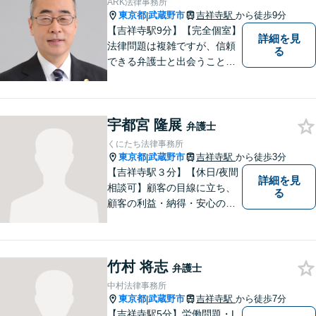
ARK法律事務所
東京都
武蔵野市
吉祥寺駅
から徒歩9分
|
【吉祥寺駅9分】【完全個室】
詳細を見
法律問題は複雑ですが、信頼
る
できる弁護士と出会うことで
解決への道が開けます。 関係
があるか分からないことで
も、ためらわずにご相談くだ
宇都宮 隆展
さい。一緒に最善の解決策を
弁護士
見つけましょう。【迅速な対
くにたち法律事務所
応】
東京都
武蔵野市
吉祥寺駅
から徒歩3分
|
【吉祥寺駅３分】【休日/夜間
詳細を見
相談可】顧客の目線に立ち、
る
顧客の利益・納得・安心のた
めに法律問題に全力で取り組
みます。お困りの方は、お気
軽にご相談ください。
竹村 将志
弁護士
中村法律事務所
東京都
武蔵野市
吉祥寺駅
から徒歩7分
|
【吉祥寺駅5分】労働問題・L