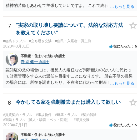
精神的苦痛もあわせて主張していいですよ。 これで終わります。
7
"実家の取り壊し要請について、法的な対応方法
を教えてください"
#建築トラブル
#立ち退き交渉
#住民・入居者・買主側
2023年8月31日
役にたった
5
不動産・住まいに強い弁護士
寺岡 健一
弁護士
認知症の父の場合には、後見人の選任など判断能力のない人に代わっ
て財産管理をする人の選任を目指すことになります。 所在不明の長男
の場合には、所在を調査したり、不在者に代わって財産を管理する人
の選任を目指すことになります。
8
今かしてる家を強制撤去または購入して欲しい
#賃貸契約トラブル
#事故物件
#建築トラブル
#契約解除
#近隣トラブル（隣人・騒音・ペット問題）
#家賃交渉
2023年7月1日
役にたった
5
不動産・住まいに強い弁護士