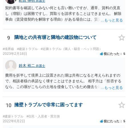
町田 伸明
弁護士
契約書等を確認してみない何とも言い難いですが、通常、賃料の見直
し（増額）は困難ですし、買取りを請求することはできません。 解除
事由（賃貸借契約を解除する理由）がある場合には、賃貸借契約を解
除して、土地建物の明け渡しを求めることも可能です。 明け渡しを求
めることができる状況であれば、事実上、賃料の見直し（増額）や買
取りの交渉をすることもあり得るでしょう。 反対に、明け渡しを求め
9
隣地との共有塀と隣地の建設物について
ることが難しいのであれば、賃料の見直し（増額）や買取りの交渉も
困難とならざるを得ないでしょう。 いずれにしても、（強制的な）明
#境界線
#建築トラブル
#近隣トラブル（隣人・騒音・ペット問題）
け渡しなどの請求もお考えなのであれば、現況や契約書等の確認が不
2023年2月18日
役にたった
5
可欠ですから、資料等一式を持参して弁護士にご相談された方がよい
かと思います。
鈴木 裕二
弁護士
費用を折半して境界上に設置された塀は共有になると考えられますの
で、相談者様の承諾なく壊すことはできません。 相手方は「拒否する
なら、この塀がこちらの土地を侵食しているため撤去を求める手続き
に移る」と述べているようですが、隣地の所有者と同意のうえ設置し
ているわけですから、相談者様の同意なく塀の撤去を求めることは法
的には難しいように思われます。 また、「隣地（相談者様）の許可」
10
擁壁トラブルで非常に困ってます
というのが何の許可を示しているのか判然としませんが、一般に、高
層建築物の建築確認を得る際は、近隣住民と協議してその建築に関し
#建築トラブル
#住民・入居者・買主側
同意を得るよう行政指導が行われておりますので、（推測になってし
2022年6月2日
役にたった
5
まいますが）この同意を得ている旨虚偽の申請を行い、建築許可を得