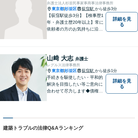
弁護士法人杉並民事家事商事法律事務所
東京都
杉並区
荻窪駅
から徒歩3分
|
【荻窪駅徒歩3分】【検事歴1
詳細を見
年・弁護士歴20年以上】常に
る
依頼者の方のお気持ちに沿っ
た事件の解決を目指し、法的
に最善のアドバイスをさせて
頂きます。当所は民事事件全
般を幅広く取り扱っていま
山﨑 大志
弁護士
す。【初回面談無料】どんな
レグルス法律事務所
難件でも全力でお客様のお力
東京都
杉並区
荻窪駅
から徒歩1分
|
になります。
手続きを駆使したい・平和的
詳細を見
解決を目指したい等ご意向に
る
合わせて尽力します◆債権回
収：約3,000万円の請負代金を
早期に回収！多業種の豊富な
相談実績あり【建築・内装・
電気工事等】【請負代金、売
掛代金】今すぐにお電話くだ
建築トラブルの法律Q&Aランキング
さい。