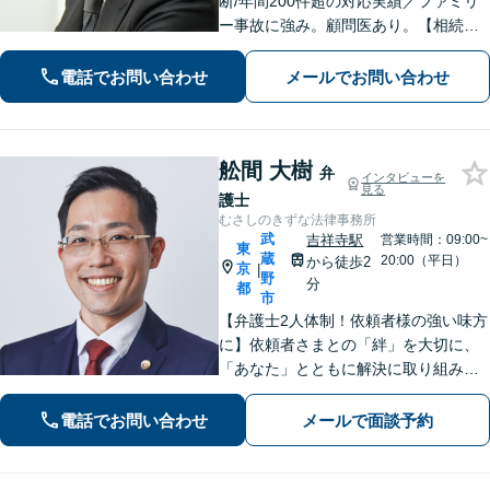
断/年間200件超の対応実績／ファミリ
ー事故に強み。顧問医あり。【相続問
題】遺産分割協議から訴訟、生前の相
続対策まで実績多数【医療機関】労務
電話でお問い合わせ
メールでお問い合わせ
等、平時の対応から医療過誤などの有
事対応まで
舩間 大樹
弁
インタビューを
見る
護士
むさしのきずな法律事務所
武
吉祥寺駅
営業時間：09:00~
東
蔵
20:00（平日）
から徒歩2
京
|
野
分
都
市
【弁護士2人体制！依頼者様の強い味方
に】依頼者さまとの「絆」を大切に、
「あなた」とともに解決に取り組みま
す！離婚問題、 相続 、不動産、刑事、
インターネット、 労働（会社側）、 刑
電話でお問い合わせ
メールで面談予約
事事件、 債権回収 、 企業法務など