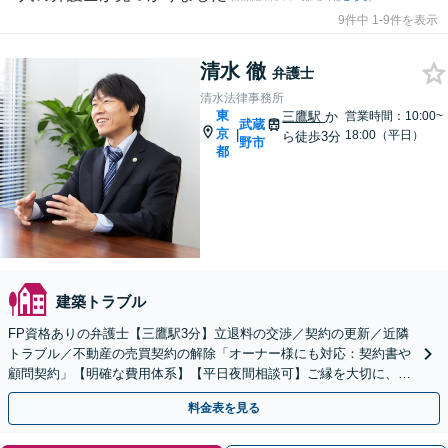
9件中 1-9件を表示
清水 徹
弁護士
清水法律事務所
東
三鷹駅
か
営業時間：10:00~
武蔵
京
|
18:00（平日）
ら徒歩3分
野市
都
建築トラブル
FP資格ありの弁護士【三鷹駅3分】立退料の交渉／契約の更新／近隣
トラブル／不動産の売買契約の解除「オーナー様にも対応：契約書や
顧問契約」【明確な費用体系】【平日夜間相談可】ご縁を大切に、親
身な対応「時間的・精神的ストレスの軽減」
料金表を見る