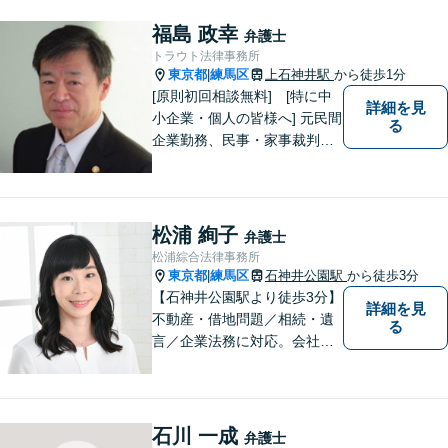
す。一つひとつの案件に最大
限の努力を尽くしていきま
福島 政幸
弁護士
す。【司法書士資格あり】
トラウト法律事務所
【宅建士資格あり】【法テラ
東京都
練馬区
上石神井駅
から徒歩1分
|
ス利用可能】
[原則初回相談無料] [特に中
詳細を見
小企業・個人の皆様へ] 元民間
る
企業勤務、民事・家事裁判官
出身弁護士が全国どこにお住
まいの市民の皆さんでも気軽
に利用いただける法律事務所
として、オールラウンドに対
松浦 絢子
弁護士
応します。
松浦綜合法律事務所
東京都
練馬区
石神井公園駅
から徒歩3分
|
【石神井公園駅より徒歩3分】
詳細を見
不動産・借地問題／相続・遺
る
言／企業法務に対応。会社員
経験もある女性弁護士による
丁寧な対応に定評があります
石川 一成
弁護士