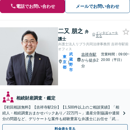
電話でお問い合わせ
メールでお問い合わせ
二又 朋之
弁
インタビューを
見る
護士
弁護士法人リブラ共同法律事務所 吉祥寺駅前
オフィス
武
吉祥寺駅
営業時間：09:00~
東
蔵
20:00（平日）
から徒歩2
京
|
野
分
都
市
相続財産調査・鑑定
【初回相談無料】【吉祥寺駅2分】【1,500件以上のご相談実績】「相
続人・相続調査おまかせパックあり／22万円～」遺産分割協議や遺留
分の問題など、デリケートな案件も経験豊富な弁護士にお任せ「武蔵
野市／三鷹市／小金井市／杉並区／練馬区など」
料金表を見る