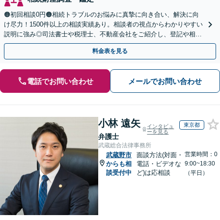
🟠初回相談0円🟠相続トラブルのお悩みに真摯に向き合い、解決に向
け尽力！1500件以上の相談実績あり。相談者の視点からわかりやすい
説明に強み◎司法書士や税理士、不動産会社をご紹介し、登記や相続
税の申告までワンストップで対応【夜間相談可】
料金表を見る
電話でお問い合わせ
メールでお問い合わせ
小林 遠矢
東京都
インタビュ
ーを見る
弁護士
武蔵総合法律事務所
営業時間：0
武蔵野市
面談方法(対面・
からも相
電話・ビデオな
9:00~18:30
談受付中
ど)は応相談
（平日）