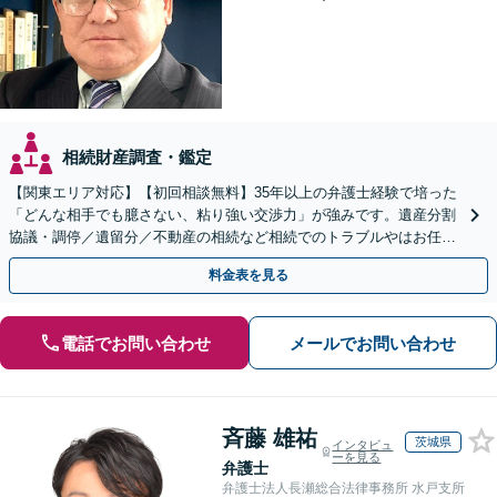
相続財産調査・鑑定
【関東エリア対応】【初回相談無料】35年以上の弁護士経験で培った
「どんな相手でも臆さない、粘り強い交渉力」が強みです。遺産分割
協議・調停／遺留分／不動産の相続など相続でのトラブルやはお任せ
ください。遺言書や生前贈与など生前対策にも注力
料金表を見る
電話でお問い合わせ
メールでお問い合わせ
斉藤 雄祐
茨城県
インタビュ
ーを見る
弁護士
弁護士法人長瀬総合法律事務所 水戸支所