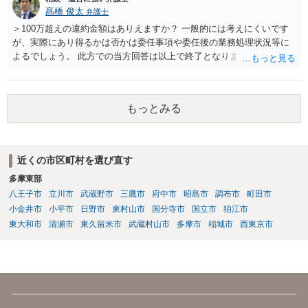
髙橋 俊太
弁護士
＞100万超えの違約金額はありえますか？ 一般的には考えにくいです
が、実際にあり得るかは否かは委任事項や委任後の業務処理状況等に
よるでしょう。 此方での当方回答は以上で終了となりますが、参考に
なりましたら幸いです。
もっとみる
近くの市区町村を選び直す
多摩東部
八王子市
立川市
武蔵野市
三鷹市
府中市
昭島市
調布市
町田市
小金井市
小平市
日野市
東村山市
国分寺市
国立市
狛江市
東大和市
清瀬市
東久留米市
武蔵村山市
多摩市
稲城市
西東京市