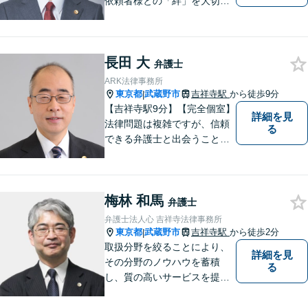
依頼者様との「絆」を大切
に。相続・遺言、不動産・住
まい、労働・雇用（会社
側）、離婚・男女問題 、債権
長田 大
回収、企業法務、刑事事件、
弁護士
インターネットなど
ARK法律事務所
東京都
武蔵野市
吉祥寺駅
から徒歩9分
|
【吉祥寺駅9分】【完全個室】
詳細を見
法律問題は複雑ですが、信頼
る
できる弁護士と出会うことで
解決への道が開けます。 関係
があるか分からないことで
も、ためらわずにご相談くだ
梅林 和馬
さい。一緒に最善の解決策を
弁護士
見つけましょう。【迅速な対
弁護士法人心 吉祥寺法律事務所
応】
東京都
武蔵野市
吉祥寺駅
から徒歩2分
|
取扱分野を絞ることにより、
詳細を見
その分野のノウハウを蓄積
る
し、質の高いサービスを提供
できるよう努めております。
全力でサポートさせていただ