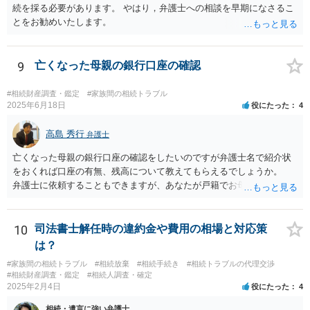
続を採る必要があります。 やはり，弁護士への相談を早期になさるこ
とをお勧めいたします。
9
亡くなった母親の銀行口座の確認
#相続財産調査・鑑定
#家族間の相続トラブル
2025年6月18日
役にたった
4
高島 秀行
弁護士
亡くなった母親の銀行口座の確認をしたいのですが弁護士名で紹介状
をおくれば口座の有無、残高について教えてもらえるでしょうか。
弁護士に依頼することもできますが、あなたが戸籍でお母さんの相続
人であり、相続人本人であることなどを証明すれば、口座の有無や残
高は教えてくれると思います。 自分ではよくわからないということ
であれば、弁護士に相談し依頼されたら良いと思います。
10
司法書士解任時の違約金や費用の相場と対応策
は？
#家族間の相続トラブル
#相続放棄
#相続手続き
#相続トラブルの代理交渉
#相続財産調査・鑑定
#相続人調査・確定
2025年2月4日
役にたった
4
相続・遺言に強い弁護士