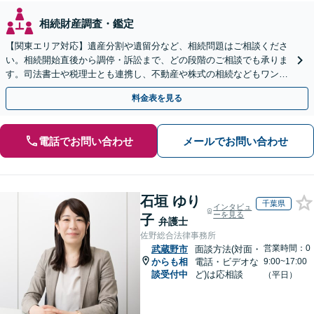
相続財産調査・鑑定
【関東エリア対応】遺産分割や遺留分など、相続問題はご相談くださ
い。相続開始直後から調停・訴訟まで、どの段階のご相談でも承りま
す。司法書士や税理士とも連携し、不動産や株式の相続などもワンス
トップで対応可能。遺言書作成や事業承継のご相談にも対応
料金表を見る
電話でお問い合わせ
メールでお問い合わせ
石垣 ゆり
千葉県
インタビュ
ーを見る
子
弁護士
佐野総合法律事務所
営業時間：0
武蔵野市
面談方法(対面・
からも相
電話・ビデオな
9:00~17:00
談受付中
ど)は応相談
（平日）