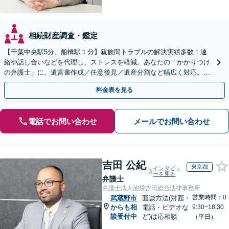
相続財産調査・鑑定
【千葉中央駅5分、船橋駅１分】親族間トラブルの解決実績多数！連
絡や話し合いなどを代理し、ストレスを軽減。あなたの「かかりつけ
の弁護士」に。遺言書作成／任意後見／遺産分割など幅広く対応。お
気軽にご相談ください！【初回来所相談30分無料】
料金表を見る
電話でお問い合わせ
メールでお問い合わせ
吉田 公紀
東京都
インタビュ
ーを見る
弁護士
弁護士法人池袋吉田総合法律事務所
営業時間：0
武蔵野市
面談方法(対面・
からも相
電話・ビデオな
9:30~18:30
談受付中
ど)は応相談
（平日）