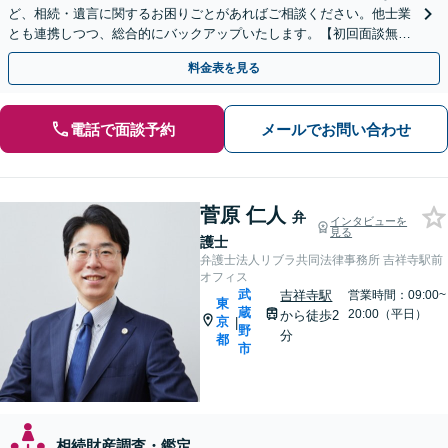
ど、相続・遺言に関するお困りごとがあればご相談ください。他士業
とも連携しつつ、総合的にバックアップいたします。【初回面談無
料】【休日・夜間面談可】
料金表を見る
電話で面談予約
メールでお問い合わせ
菅原 仁人
弁
インタビューを
見る
護士
弁護士法人リブラ共同法律事務所 吉祥寺駅前
オフィス
武
吉祥寺駅
営業時間：09:00~
東
蔵
20:00（平日）
から徒歩2
京
|
野
分
都
市
相続財産調査・鑑定