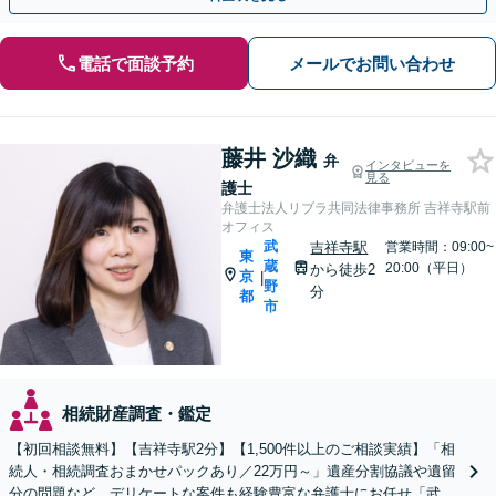
電話で面談予約
メールでお問い合わせ
藤井 沙織
弁
インタビューを
見る
護士
弁護士法人リブラ共同法律事務所 吉祥寺駅前
オフィス
武
吉祥寺駅
営業時間：09:00~
東
蔵
20:00（平日）
から徒歩2
京
|
野
分
都
市
相続財産調査・鑑定
【初回相談無料】【吉祥寺駅2分】【1,500件以上のご相談実績】「相
続人・相続調査おまかせパックあり／22万円～」遺産分割協議や遺留
分の問題など、デリケートな案件も経験豊富な弁護士にお任せ「武蔵