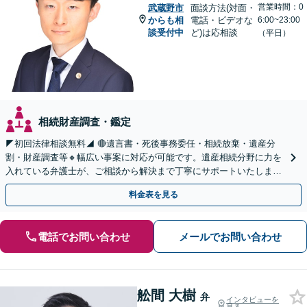
営業時間：0
武蔵野市
面談方法(対面・
からも相
電話・ビデオな
6:00~23:00
談受付中
ど)は応相談
（平日）
相続財産調査・鑑定
◤初回法律相談無料◢ 🔴遺言書・死後事務委任・相続放棄・遺産分
割・財産調査等🔸幅広い事案に対応が可能です。遺産相続分野に力を
入れている弁護士が、ご相談から解決まで丁寧にサポートいたしま
す。まずはじっくりとお話ししてください。
料金表を見る
電話でお問い合わせ
メールでお問い合わせ
舩間 大樹
弁
インタビューを