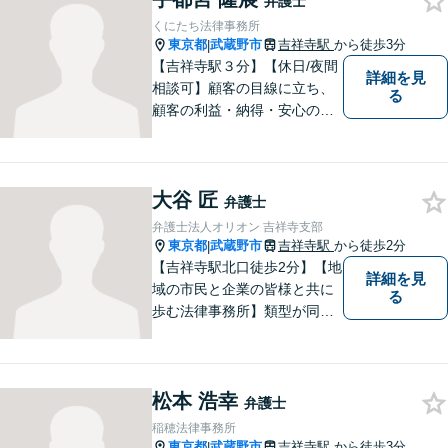
弁護士
り添い、納得の解決を目指し
くにたち法律事務所
ます。
東京都
武蔵野市
吉祥寺駅
から徒歩3分
|
【吉祥寺駅３分】【休日/夜間
詳細を見
相談可】顧客の目線に立ち、
る
顧客の利益・納得・安心のた
めに法律問題に全力で取り組
みます。お困りの方は、お気
軽にご相談ください。
大谷 匠
弁護士
弁護士法人オリオン 吉祥寺支部
東京都
武蔵野市
吉祥寺駅
から徒歩2分
|
【吉祥寺駅北口徒歩2分】【地
詳細を見
域の市民と企業の皆様と共に
る
歩む法律事務所】類型が同じ
事件であっても事実関係やご
要望は異なるため、お一人お
ひとりに寄り添って問題解決
松本 浩幸
を図ります。お困りごとがあ
弁護士
ればお気軽にご相談くださ
稲穂法律事務所
い！
東京都
武蔵野市
吉祥寺駅
から徒歩3分
|