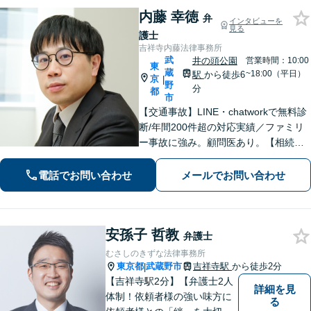
内藤 幸徳
弁
インタビューを
見る
護士
吉祥寺内藤法律事務所
武
井の頭公園
営業時間：10:00
東
蔵
~18:00（平日）
駅
から徒歩6
京
|
野
分
都
市
【交通事故】LINE・chatworkで無料診
断/年間200件超の対応実績／ファミリ
ー事故に強み。顧問医あり。【相続問
題】遺産分割協議から訴訟、生前の相
続対策まで実績多数【医療機関】労務
電話でお問い合わせ
メールでお問い合わせ
等、平時の対応から医療過誤などの有
事対応まで
安孫子 哲教
弁護士
むさしのきずな法律事務所
東京都
武蔵野市
吉祥寺駅
から徒歩2分
|
【吉祥寺駅2分】【弁護士2人
詳細を見
体制！依頼者様の強い味方に
る