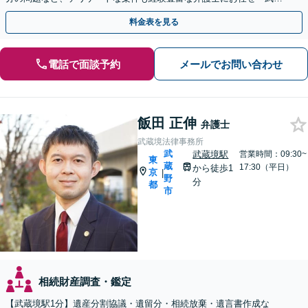
野市／三鷹市／小金井市／杉並区／練馬区など」
料金表を見る
電話で面談予約
メールでお問い合わせ
飯田 正伸
弁護士
武蔵境法律事務所
武
武蔵境駅
営業時間：09:30~
東
蔵
17:30（平日）
から徒歩1
京
|
野
分
都
市
相続財産調査・鑑定
【武蔵境駅1分】遺産分割協議・遺留分・相続放棄・遺言書作成な