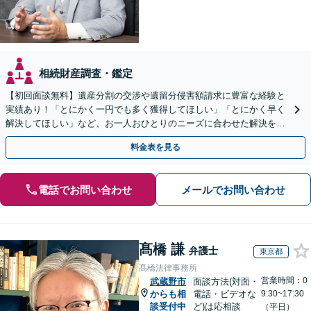
相続財産調査・鑑定
【初回面談無料】遺産分割の交渉や遺留分侵害額請求に豊富な経験と
実績あり！「とにかく一円でも多く獲得してほしい」「とにかく早く
解決してほしい」など、お一人おひとりのニーズに合わせた解決を目
指します【WEB面談可】
料金表を見る
電話でお問い合わせ
メールでお問い合わせ
髙橋 謙
弁護士
東京都
髙橋法律事務所
営業時間：0
武蔵野市
面談方法(対面・
からも相
電話・ビデオな
9:30~17:30
談受付中
ど)は応相談
（平日）