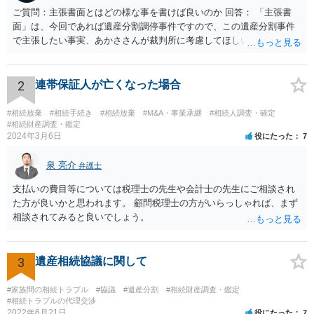
ご質問：主張書面とはどの様な事を書けば良いのか 回答： 「主張書
面」は、今回であれば遺産分割調停事件ですので、この遺産分割事件
で主張したい事実、あかささんが裁判所に考慮してほしいと思う、亡
くなった方・あかささん・お姉さん間の事情などを記入することにな
ります。 もし、主張したい事実や考慮してほしい事情に関連して
資料を持っているようであれば、主張書面とは別で提出できます。も
2
連帯保証人が亡くなった場合
し、お姉さんに見られたくないような資料がある場合、「非開示の希
望に関する申出書」と共に提出することも考えられます。 ご質問：書
#相続放棄
#相続手続き
#相続放棄
#M&A・事業承継
#相続人調査・確定
いた方が良い事と書かない方が良い事 回答： お姉さんが申立書の「申
#相続財産調査・鑑定
2024年3月6日
役にたった
7
立ての趣旨」のところに書いている遺産の分け方に対して意見があれ
ば、まずそれを書くとよいです。 次に「申立ての理由」のところに、
泉 亮介
なぜ調停を申し立てたのか(例えば、あかささんと話合いが出来ない／
弁護士
決裂した、など)や亡くなった方・あかささん・お姉さん間の事情やい
支払いの費目等については税理士の先生や会計士の先生にご相談され
きさつなどが書かれていると思うので、あかささんから見てそれは違
た方が良いかと思われます。 顧問税理士の方がいらっしゃれば、まず
うと感じるところは、どのように違うのか、など書くとよいです。 そ
相談されてみると良いでしょう。
の他、お姉さんの申立書には書かれていないけど、どのように遺産を
分けるかを決めるについてあかささんが重要だと考える事情があれば
(例えば、○○のときにお姉さんは亡くなった方からお金を援助してもら
3
遺産相続協議に関して
った等)、それも書くとよいです。 書かない方が良いと思うことは、遺
産分割に関係ない(と思われる)いきさつを沢山盛り込むことだと考えま
#家族間の相続トラブル
#協議
#遺産分割
#相続財産調査・鑑定
す(あくまで遺産分割に関係することに留める方が、裁判所や調停委員
#相続トラブルの代理交渉
の方に事情を理解してもらいやすいと思います)。
2022年6月21日
役にたった
7