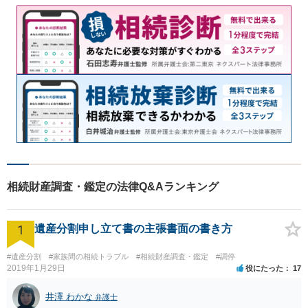
相続財産調査・鑑定の法律Q&Aランキング
1
遺産分割申し立て書の主張書面の書き方
#遺産分割
#家族間の相続トラブル
#相続財産調査・鑑定
#調停
2019年1月29日
役にたった
17
井澤 わかな
弁護士