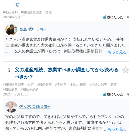
せ
#遺産分割
#相続財産調査・鑑定
2024年5月2日
役にたった
6
高島 秀行
弁護士
ところが 滞納家賃及び退去費用が全く 支払われていないため、 弁護
士 先生が退去された方の銀行口座を調べることができたと聞きました
。 友人の弁護士が調べたのは、判決取得後に滞納賃料回収のため
に、預金の有無及び残高の開示を求めたもので 判決を取るために、
預金の入出金履歴を調べたわけではありません。 残念ながら、事案
や目的も異なりますし、開示の内容も異なります。
6
父の遺産相続、放棄すべきか調査してから決める
べきか？
#相続財産調査・鑑定
#遺産分割
#不動産・土地の相続
#相続人調査・確定
#相続放棄
#相続手続き
2025年7月15日
役にたった
5
佐々木 晋輔
弁護士
実のお父様ですので、できればお父様が住んでおられたマンションの
処理をされる方向で考えられたらと思います。 放棄するかどうかは、
知ってから3カ月以内が原則ですが、家庭裁判所に申立すれば3カ月の