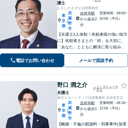
見る
護士
むさしのきずな法律事務所
武
吉祥寺駅
営業時間：09:00~
東
蔵
20:00（平日）
から徒歩2
京
|
野
分
都
市
【弁護士2人体制！依頼者様の強い味方
に】依頼者さまとの「絆」を大切に、
「あなた」とともに解決に取り組みま
す！離婚問題、 相続 、不動産、刑事、
インターネット、 労働（会社側）、 刑
電話でお問い合わせ
メールで面談予約
事事件、 債権回収 、 企業法務など
野口 潤之介
インタビューを
見る
弁護士
東京スタートアップ法律事務所 吉祥寺支店
武
吉祥寺駅
営業時間：06:30~
東
蔵
22:00（平日）
から徒歩1
京
|
野
分
都
市
【離婚・不倫の慰謝料・刑事事件(加害