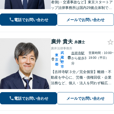
者側)・交通事故など】東京スタートア
ップ法律事務所は国内29拠点体制で全
国対応！【ご自宅からの電話相談にも
対応(法律相談は完全予約制)】各分野で
電話でお問い合わせ
メールでお問い合わせ
専門性の高い弁護士が寄り添い解決を
サポートします。
廣井 貴夫
弁護士
廣井法律事務所
武
吉祥寺駅
営業時間：10:00~
東
蔵
19:00（平日）
から徒歩3
京
|
野
分
都
市
【吉祥寺駅３分／完全個室】離婚・不
動産を中心に、労働・債権回収・企業
法務など、個人・法人を問わず幅広く
対応。丁寧にお話を伺い、それぞれの
事情に応じた最適な解決をご提案しま
電話でお問い合わせ
メールでお問い合わせ
す。「誰に相談したらよいのか分から
ない」とお悩みの方も、お気軽にご相
談ください。