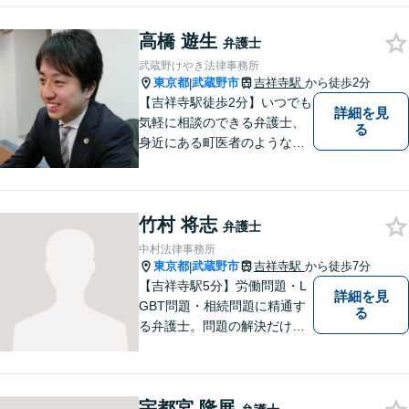
きますので、お困りの際はご
高橋 遊生
相談ください。
弁護士
武蔵野けやき法律事務所
東京都
武蔵野市
吉祥寺駅
から徒歩2分
|
【吉祥寺駅徒歩2分】いつでも
詳細を見
気軽に相談のできる弁護士、
る
身近にある町医者のような弁
護士を目指しております。一
人ひとりの納得のいく解決の
ために、一緒に全力で取り組
竹村 将志
みます。お気軽にご相談くだ
弁護士
さい。
中村法律事務所
東京都
武蔵野市
吉祥寺駅
から徒歩7分
|
【吉祥寺駅5分】労働問題・L
詳細を見
GBT問題・相続問題に精通す
る
る弁護士。問題の解決だけで
なく、トラブルを防ぐ予防法
務にも力を入れています。問
題が大きくなる前に、お早め
宇都宮 隆展
にご相談ください！皆様に寄