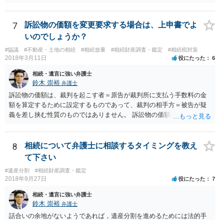
期間を伸長することができます。 その間に、財産の状況を調査して、
放棄するかどうか決めることができます。 銀行やサラ金が数年も放置
することはありませんので、数年後に借金が発見される可能性はほぼ
7
訴訟物の価額を変更要求する場合は、上申書でよ
ありません。 なお、私が扱った相続放棄を検討していた案件で、期間
いのでしょうか？
伸長して調査したところ、サラ金に対する過払金など相当な財産が見
#協議
#不動産・土地の相続
#相続放棄
#相続財産調査・鑑定
#相続税対策
つかったため相続したという事例がありました。
2018年3月11日
役にたった
6
相続・遺言に強い弁護士
鈴木 崇裕
弁護士
訴訟物の価額は、裁判を起こす者＝原告が裁判所に支払う手数料の金
額を算定するために設定するものであって、裁判の相手方＝被告が疑
義を差し挟む性質のものではありません。 訴訟物の価額自体が裁判の
目的（審理の対象）となることもありませんので、上申書や証拠を出
したとしても、変更されることはありません。
8
相続について弁護士に相談するタイミングを教え
て下さい
#遺産分割
#相続財産調査・鑑定
2018年9月27日
役にたった
7
相続・遺言に強い弁護士
鈴木 崇裕
弁護士
話合いの余地がないようであれば，遺産分割を進めるためには法的手