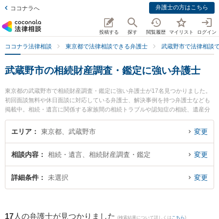
弁護士の方はこちら
ココナラへ
投稿する
探す
閲覧履歴
マイリスト
ログイン
ココナラ法律相談
東京都で法律相談できる弁護士
武蔵野市で法律相談
武蔵野市の相続財産調査・鑑定に強い弁護士
東京都の武蔵野市で相続財産調査・鑑定に強い弁護士が17名見つかりました。
初回面談無料や休日面談に対応している弁護士、解決事例を持つ弁護士なども
掲載中。相続・遺言に関係する家族間の相続トラブルや認知症の相続、遺産分
割等の細かな分野での絞り込み検索もでき便利です。特に清水法律事務所の清
水 徹弁護士や弁護士法人リブラ共同法律事務所 吉祥寺駅前オフィスの二又 朋
エリア
東京都、武蔵野市
変更
之弁護士、弁護士法人リブラ共同法律事務所 吉祥寺駅前オフィスの藤井 沙織弁
護士のプロフィール情報や弁護士費用、強みなどが注目されています。『武蔵
相談内容
相続・遺言、相続財産調査・鑑定
変更
野市で土日や夜間に発生した相続財産調査・鑑定のトラブルを今すぐに弁護士
に相談したい』『相続財産調査・鑑定のトラブル解決の実績豊富な近くの弁護
士を検索したい』『初回相談無料で相続財産調査・鑑定を法律相談できる武蔵
詳細条件
未選択
変更
野市内の弁護士に相談予約したい』などでお困りの相談者さんにおすすめで
す。
17
人の弁護士が見つかりました
(検索結果について詳しくは
こちら
)