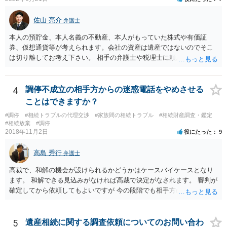
佐山 亮介
弁護士
本人の預貯金、本人名義の不動産、本人がもっていた株式や有価証
券、仮想通貨等が考えられます。会社の資産は遺産ではないのでそこ
は切り離してお考え下さい。 相手の弁護士や税理士に頼んでも守秘義
務を理由に断られる可能性が高いです。 資料は調停を起こしてから任
意に開示を求め、応じなければ「調査嘱託」という手続きを使って銀
行等に照会をかけることになるでしょう。 不動産は、相続登記が済ん
4
調停不成立の相手方からの迷惑電話をやめさせる
でいなければ市役所ないし区役所に、お子様と義父様のつながりがわ
ことはできますか？
かる戸籍一式を揃えてもちこみ、「名寄せ」という手続きをすると、
#調停
#相続トラブルの代理交渉
#家族間の相続トラブル
#相続財産調査・鑑定
分かると思います。遺産分割協議書の偽造等により既に相続登記され
#相続放棄
#調停
てしまっている場合は、住所などに当たりをつけて登記名義を調べて
2018年11月2日
役にたった
9
探すことになるでしょう。 代理人弁護士を立てられるのはおすすめで
すが、現代では、各々が自由に価格設定をしていますので、特に相場
高島 秀行
弁護士
はお示しできません。ただし、かつて日本弁護士連合会が設けていた
報酬基準を踏まえて価格設定している弁護士は一定数いると思います
高裁で、和解の機会が設けられるかどうかはケースバイケースとなり
ので、それが一応の目安となるでしょう。
ます。 和解できる見込みがなければ高裁で決定がなされます。 審判が
確定してから依頼してもよいですが 今の段階でも相手方の連絡が迷惑
であれば 弁護士に依頼してもよいと思います。
5
遺産相続に関する調査依頼についてのお問い合わ