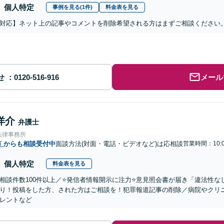
個人特定
事例を見る(1件)
料金表を見る
対応】ネット上の記事やコメントを削除希望される方はまずご相談ください
せ
メール
洋介
弁護士
法律事務所
市
からも相談受付中
面談方法(対面・電話・ビデオなど)は応相談
営業時間：10:0
個人特定
料金表を見る
相談件数100件以上／⭐️発信者情報開示に注力⭐️意見照会書が届き「違法性
り！投稿をした方、された方はご相談を！犯罪報道記事の削除／病院やクリニ
レントなど