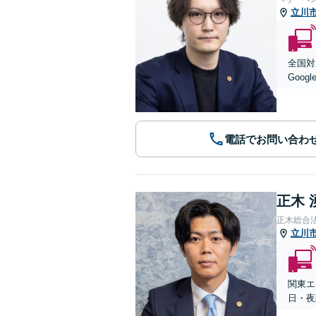
立川
全国対
Goog
電話でお問い合わ
正木 
正木総合
立川
関東エ
日・夜