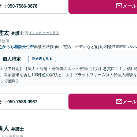
せ
メール
健太
弁護士
インタビューを見る
事務所
市
からも相談受付中
面談方法(対面・電話・ビデオなど)は応相談
営業時間：00:0
個人特定
料金表を見る
エリア対応】【法人・店舗・発信者のネット被害に注力】悪質口コミ／信用
、開示請求を含む100件超の実績と、大手プラットフォーム側の代理人経験
分まで無料】
せ
メール
勇人
弁護士
スト法律事務所