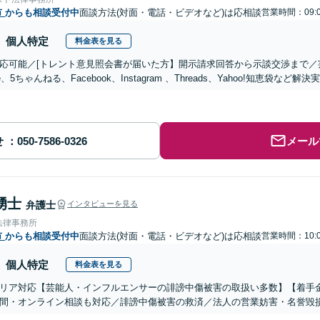
市
からも相談受付中
面談方法(対面・電話・ビデオなど)は応相談
営業時間：09:0
個人特定
料金表を見る
応可能／[トレント意見照会書が届いた方】開示請求回答から示談交渉まで／
le、5ちゃんねる、Facebook、Instagram 、Threads、Yahoo!知恵袋など解
せ
メール
湧士
弁護士
インタビューを見る
法律事務所
市
からも相談受付中
面談方法(対面・電話・ビデオなど)は応相談
営業時間：10:0
個人特定
料金表を見る
リア対応【芸能人・インフルエンサーの誹謗中傷被害の取扱い多数】【着手
間・オンライン相談も対応／誹謗中傷被害の救済／法人の営業妨害・名誉毀