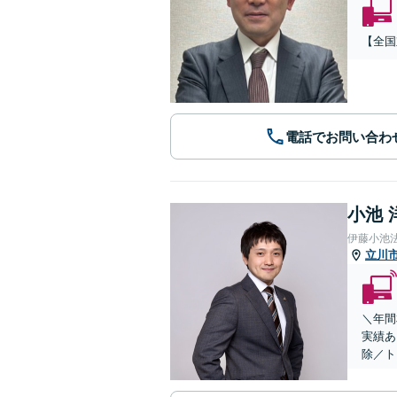
【全国
電話でお問い合わ
小池 
伊藤小池
立川
＼年間
実績あ
除／ト