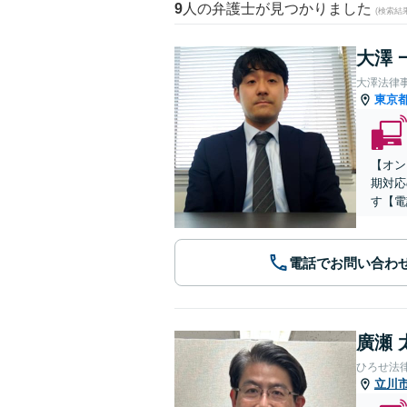
9
人の弁護士が見つかりました
(検索結
大澤 
大澤法律
東京
【オン
期対応
す【電
電話でお問い合わ
廣瀬 
ひろせ法
立川