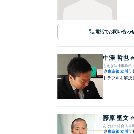
電話でお問い合わ
中澤 哲也
もえぎ法律事務所
東京都
立川市
|
トラブルを解決
藤原 聖文
あけぼの綜合法律
東京都
立川市
|