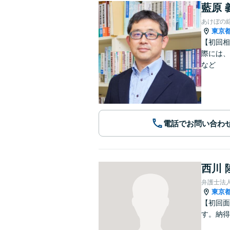
藍原 
あけぼの
東京
【初回相
際には、
など
電話でお問い合わ
西川 
弁護士法
東京
【初回面
す。納得