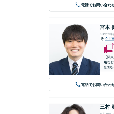
電話でお問い合わ
宮本 
KBM法律
立川
【関東
用など
則30
電話でお問い合わ
三村 
ベリーベ