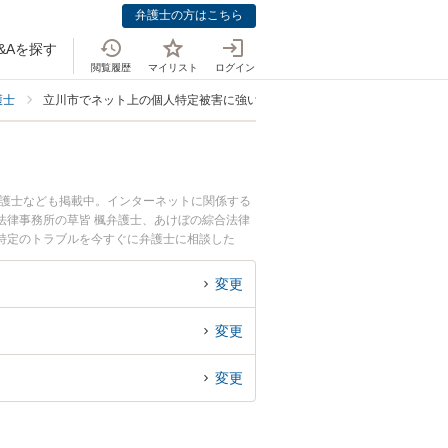
弁護士の方はこちら
&Aを探す
閲覧履歴
マイリスト
ログイン
護士
立川市でネット上の個人特定被害に強い弁護士
弁護士なども掲載中。インターネットに関係する
法律事務所の草皆 楓弁護士、あけぼの綜合法律
特定のトラブルを今すぐに弁護士に相談した
弁護士に相談予約したい』などでお困りの相談者
変更
変更
変更