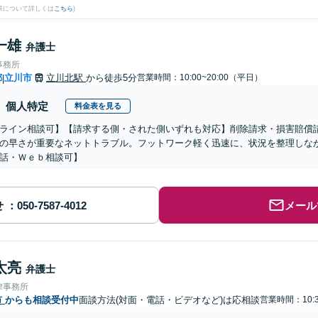
果について詳しくは
こちら
)
一雄
弁護士
事務所
都
立川市
立川北駅
から徒歩5分
営業時間：10:00~20:00（平日）
|
個人特定
料金表を見る
ライン相談可】【請求する側・された側いずれも対応】削除請求・損害賠償
の早さが重要なネットトラブル。フットワーク軽く迅速に、状況を整理しな
話・Ｗｅｂ相談可】
せ
メール
太亮
弁護士
律事務所
市
からも相談受付中
面談方法(対面・電話・ビデオなど)は応相談
営業時間：10:3