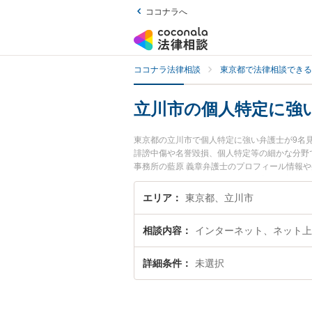
ココナラへ
ココナラ法律相談
東京都で法律相談できる
立川市の個人特定に強
東京都の立川市で個人特定に強い弁護士が9名
誹謗中傷や名誉毀損、個人特定等の細かな分野
事務所の藍原 義章弁護士のプロフィール情報
い』『個人特定のトラブル解決の実績豊富な近
さんにおすすめです。
エリア
東京都、立川市
相談内容
インターネット、ネット上
詳細条件
未選択