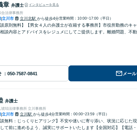
義章
弁護士
インタビューを見る
綜合法律事務所
都
立川市
立川北駅
から徒歩4分
営業時間：10:00~17:00（平日）
|
談原則無料】【男女４人の弁護士が在籍する事務所】市役所勤務のキャ
相談内容とアドバイスをレジュメにしてご提供します。離婚問題、不動
せ
メール
陸
弁護士
人琥珀法律事務所 立川事務所
都
立川市
立川駅
から徒歩4分
営業時間：00:00~23:59（平日）
|
談無料：じっくりヒアリング】不安や迷いに寄り添い、状況に応じた現
して前に進めるよう、誠実にサポートいたします【全国対応】【電話・