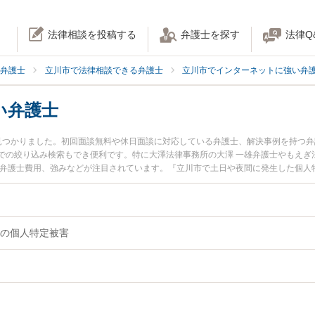
法律相談を投稿する
弁護士を探す
法律Q
弁護士
立川市で法律相談できる弁護士
立川市でインターネットに強い弁
い弁護士
見つかりました。初回面談無料や休日面談に対応している弁護士、解決事例を持つ
での絞り込み検索もでき便利です。特に大澤法律事務所の大澤 一雄弁護士やもえぎ
や弁護士費用、強みなどが注目されています。『立川市で土日や夜間に発生した個人
くの弁護士を検索したい』『初回相談無料で個人特定を法律相談できる立川市内の
の個人特定被害