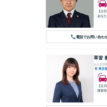
【土日
あなた
電話でお問い合わ
草皆 
もえぎ法
東京
【立川
障害等