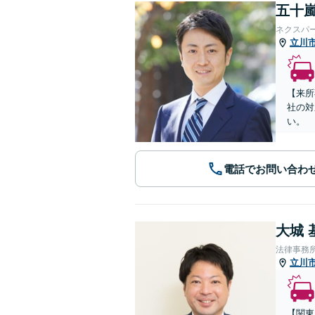
五十嵐
ネクスパ
立川
【来所
社の対
い。
電話でお問い合わ
大城 
法律事務
立川
【関東