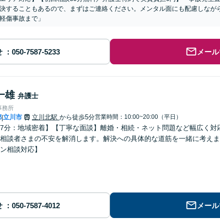
決することもあるので、まずはご連絡ください。メンタル面にも配慮しなが
軽傷事故まで」
せ
メール
一雄
弁護士
事務所
都
立川市
立川北駅
から徒歩5分
営業時間：10:00~20:00（平日）
|
7分：地域密着】【丁寧な面談】離婚・相続・ネット問題など幅広く対
相談者さまの不安を解消します。解決への具体的な道筋を一緒に考えま
ン相談対応】
せ
メール