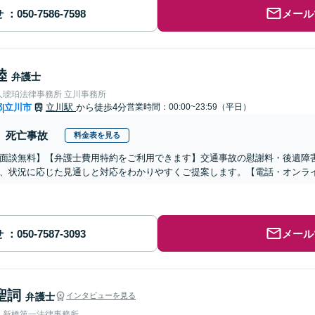
せ
メール
陸
弁護士
人琥珀法律事務所 立川事務所
都
立川市
立川駅
から徒歩4分
営業時間：00:00~23:59（平日）
|
死亡事故
料金表を見る
面談無料】【弁護士費用特約をご利用できます】交通事故の慰謝料・後遺障
、状況に応じた見通しと対応をわかりやすくご提案します。【電話・オンラ
せ
メール
聖詞
弁護士
インタビューを見る
人新橋第一法律事務所