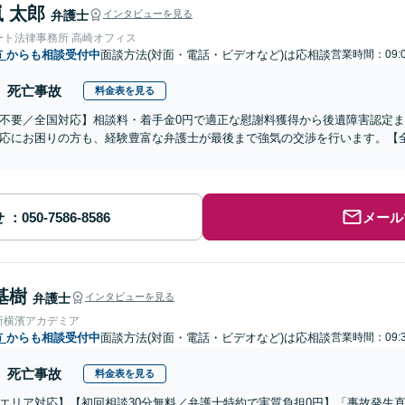
 太郎
弁護士
インタビューを見る
ート法律事務所 高崎オフィス
市
からも相談受付中
面談方法(対面・電話・ビデオなど)は応相談
営業時間：09:0
死亡事故
料金表を見る
不要／全国対応】相談料・着手金0円で適正な慰謝料獲得から後遺障害認定
応にお困りの方も、経験豊富な弁護士が最後まで強気の交渉を行います。【全
せ
メール
基樹
弁護士
インタビューを見る
所横濱アカデミア
市
からも相談受付中
面談方法(対面・電話・ビデオなど)は応相談
営業時間：09:3
死亡事故
料金表を見る
エリア対応】【初回相談30分無料／弁護士特約で実質負担0円】「事故発生