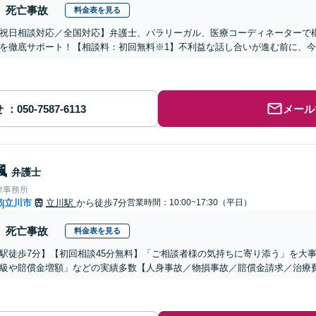
死亡事故
料金表を見る
祝日相談対応／全国対応】弁護士、パラリーガル、医療コーディネーターで
を徹底サポート！【相談料：初回無料※1】不利益な話し合いが進む前に、
せ
メール
楓
弁護士
律事務所
都
立川市
立川駅
から徒歩7分
営業時間：10:00~17:30（平日）
|
死亡事故
料金表を見る
駅徒歩7分】【初回相談45分無料】「ご相談者様の気持ちに寄り添う」を大
級や賠償金増額」などの実績多数【人身事故／物損事故／賠償金請求／治療