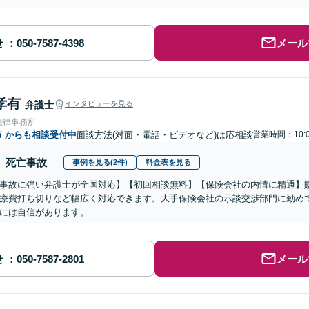
せ
メール
孝有
弁護士
インタビューを見る
法律事務所
市
からも相談受付中
面談方法(対面・電話・ビデオなど)は応相談
営業時間：10:0
死亡事故
事例を見る(2件)
料金表を見る
事故に強い弁護士が全国対応】【初回相談無料】【保険会社の内情に精通】
療費打ち切りなど幅広く対応できます。大手保険会社の示談交渉部門に勤め
には自信があります。
せ
メール