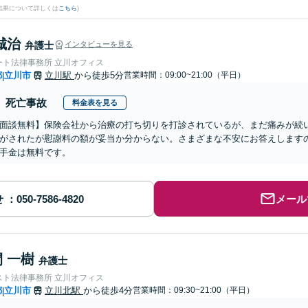
結果について詳しくは
こちら
)
城治
弁護士
インタビューを見る
ート法律事務所 立川オフィス
都
立川市
立川駅
から徒歩5分
営業時間：09:00~21:00（平日）
|
死亡事故
料金表を見る
面談無料】保険会社から治療の打ち切りを打診されているが、まだ痛みが続
がされたが慰謝料の額が妥当か分からない。さまざまな不安にお答えします
手金は無料です。
せ
メール
 一樹
弁護士
スト法律事務所 立川オフィス
都
立川市
立川北駅
から徒歩4分
営業時間：09:30~21:00（平日）
|