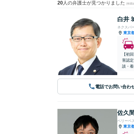
20
人の弁護士が見つかりました
(検索
白井 
ネクスパ
東京
【初回
害認定
談・着
電話でお問い合わ
佐久間
ベリーベ
東京