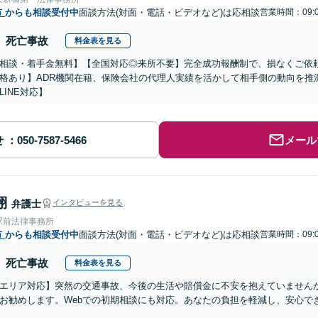
市
からも相談受付中
面談方法(対面・電話・ビデオなど)は応相談
営業時間：09:0
死亡事故
料金表を見る
相談・着手金無料】【全国対応◎来所不要】完全成功報酬制で、損なくご依
格あり】ADR機関在籍、保険会社の代理人実績を活かして相手側の動向を推
LINE対応】
せ
メール
翔
弁護士
インタビューを見る
駅前法律事務所
市
からも相談受付中
面談方法(対面・電話・ビデオなど)は応相談
営業時間：09:0
死亡事故
料金表を見る
エリア対応】突然の交通事故、今後の生活や賠償金に不安を抱えていません
お勧めします。Webでの初期相談にも対応。あなたの負担を軽減し、安心で