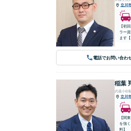
立川
【初回
ラー資
ます【
電話でお問い合わ
稲葉 
武蔵小杉
立川
【関東
を強く
料】