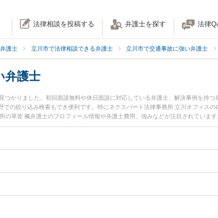
法律相談を投稿する
弁護士を探す
法律Q
弁護士
立川市で法律相談できる弁護士
立川市で交通事故に強い弁護士
い弁護士
名見つかりました。初回面談無料や休日面談に対応している弁護士、解決事例を持つ
野での絞り込み検索もでき便利です。特にネクスパート法律事務所 立川オフィスの白
務所の草皆 楓弁護士のプロフィール情報や弁護士費用、強みなどが注目されていま
亡事故のトラブル解決の実績豊富な近くの弁護士を検索したい』『初回相談無料で
すすめです。