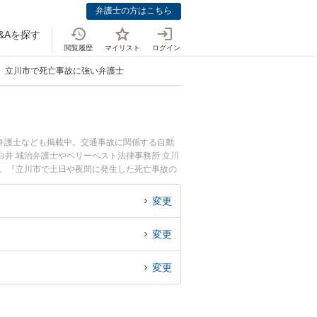
弁護士の方はこちら
&Aを探す
閲覧履歴
マイリスト
ログイン
立川市で死亡事故に強い弁護士
弁護士なども掲載中。交通事故に関係する自動
井 城治弁護士やベリーベスト法律事務所 立川
す。『立川市で土日や夜間に発生した死亡事故の
死亡事故を法律相談できる立川市内の弁護士に相
変更
変更
変更