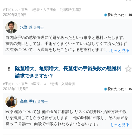
対応が必要になってくるかと存じます。
#手術ミス・事故
#患者・入所者側
#損害賠償増額
2020年3月9日
役にたった
10
水野 遼
弁護士
白内障手術の感染管理に問題があったという事案と思料いたします。
損害の費目としては、手術がうまくいっていればしなくて済んだはず
の治療について、入通院をしたことによる慰謝料がまず挙げられ、こ
れは入通院の期間に応じて決まります。 また、視力低下などの後遺症
が残った場合には、後遺症についての慰謝料や、逸失利益なども請求
の対象になってきます。 あくまでケースバイケースなので、今回の事
8
陰茎増大、亀頭増大、長茎術の手術失敗の慰謝料
案に必ずしも当てはまるものとは言い切れませんが、過去の裁判例を
請求できますか？
見ると、白内障の手術に失敗して片目の視力がほぼ失われたような事
#手術ミス・事故
#医療ミス
#患者・入所者側
案の場合、800万円程度の慰謝料が認められた事案もあります。 医療
2018年11月5日
役にたった
15
事故の場合、相手が保険を使った対応になることが多いため、交渉を
円滑に進めるためには早期に弁護士委任された方がよいのではないか
高島 秀行
弁護士
と思います。
医療過誤については 他の医師に相談し リスクの説明や 治療方法の誤
りを指摘してもらう必要があります。 他の医師に相談し、その結果を
持って 弁護士に面談で相談されたらよいと思います。