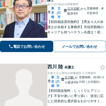
護士
あけぼの綜合法律事務所
東
立
立川北駅
から
営業時間：本
京
川
|
日定休日
徒歩4分
都
市
【初回相談原則無料】【男女４人の弁
護士が在籍する事務所】市役所勤務の
キャリアも持つベテラン弁護士！初回
面談の際には、相談内容とアドバイス
をレジュメにしてご提供します。離婚
電話でお問い合わせ
メールでお問い合わせ
問題、不動産・住まい、借金、労働雇
用、企業法務など
西川 陸
弁護士
弁護士法人琥珀法律事務所 立川事務所
東
立
立川駅
か
営業時間：00:00~2
京
川
|
3:59（土日祝日）
ら徒歩4分
都
市
【初回面談無料：じっくりヒアリン
グ】不安や迷いに寄り添い、状況に応
じた現実的な選択肢をわかりやすくご