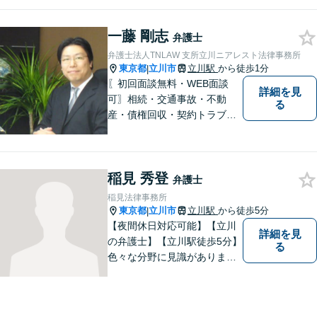
料」の相談を行っています！
まずはお気軽にご相談くださ
一藤 剛志
い！
弁護士
弁護士法人TNLAW 支所立川ニアレスト法律事務所
東京都
立川市
立川駅
から徒歩1分
|
〖初回面談無料・WEB面談
詳細を見
可〗相続・交通事故・不動
る
産・債権回収・契約トラブル
に対応。事業と暮らしを守る
ため、早い段階から丁寧にサ
ポートします〖立川駅近く〗
稲見 秀登
弁護士
稲見法律事務所
東京都
立川市
立川駅
から徒歩5分
|
【夜間休日対応可能】【立川
詳細を見
の弁護士】【立川駅徒歩5分】
る
色々な分野に見識がありま
す。少しでもお悩みを抱えて
いる方は是非一度ご相談くだ
さい。