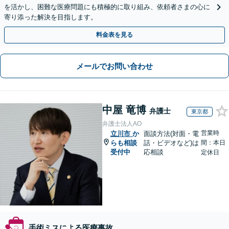
を活かし、困難な医療問題にも積極的に取り組み、依頼者さまの心に
寄り添った解決を目指します。
料金表を見る
メールでお問い合わせ
中屋 竜博
弁護士
東京都
弁護士法人AO
営業時
立川市
か
面談方法(対面・電
らも相談
話・ビデオなど)は
間：本日
受付中
応相談
定休日
手術ミスによる医療事故