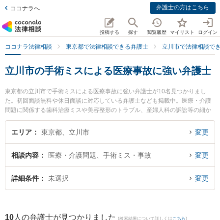
弁護士の方はこちら
ココナラへ
投稿する
探す
閲覧履歴
マイリスト
ログイン
ココナラ法律相談
東京都で法律相談できる弁護士
立川市で法律相談で
立川市の手術ミスによる医療事故に強い弁護士
東京都の立川市で手術ミスによる医療事故に強い弁護士が10名見つかりまし
た。初回面談無料や休日面談に対応している弁護士なども掲載中。医療・介護
問題に関係する歯科治療ミスや美容整形のトラブル、産婦人科の訴訟等の細か
な分野での絞り込み検索もでき便利です。特にもえぎ法律事務所の草皆 楓弁護
士や原後綜合法律事務所 立川事務所の今浦 啓弁護士、あけぼの綜合法律事務所
エリア
東京都、立川市
変更
の藍原 義章弁護士のプロフィール情報や弁護士費用、強みなどが注目されてい
ます。『立川市で土日や夜間に発生した手術ミスによる医療事故のトラブルを
相談内容
医療・介護問題、手術ミス・事故
変更
今すぐに弁護士に相談したい』『手術ミスによる医療事故のトラブル解決の実
績豊富な近くの弁護士を検索したい』『初回相談無料で手術ミスによる医療事
故を法律相談できる立川市内の弁護士に相談予約したい』などでお困りの相談
詳細条件
未選択
変更
者さんにおすすめです。
10
人の弁護士が見つかりました
(検索結果について詳しくは
こちら
)