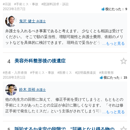
したこと 「せいで」と強調した点が，内藤先生のご指摘なさる「相当
#示談
#手術ミス・事故
#慰謝料請求・訴訟
因果関係」です。 手術のミスと関係のないことまでは責任追及ができ
2023年3月7日
役にたった
9
ないということです。 手術のミスの結果，手術前と比べて見た目が著
しく悪くなってしまったとか， 手術のミスの結果，入院期間が延びて
鬼沢 健士
弁護士
しまったとかいう事情があれば， 追加請求が可能な余地があります。
ただし，手術代の返金に応じた際に「これ以上金銭の請求はしませ
弁護士を入れるべき事案であると考えます。 少なくとも相談は受けて
ん」という趣旨の合意をしてしまっていると， 上記の請求は，基本的
ください。 そこで額の妥当性、増額可能性と弁護士費用、依頼のメリ
には困難となります。
ットなどを具体的に検討できます。 現時点で妥当かどうかを即断する
ことを避けた方がいいです。
4
美容外科整形後の後遺症
#患者・入所者側
#手術ミス・事故
#医療ミス
#説明義務違反
#美容整形
2018年3月1日
役にたった
15
鈴木 崇裕
弁護士
他の先生方の回答に加えて、 修正手術を受けてしまうと、もともとの
手術にミスがあったことの立証が余計に難しくなります。 「それは修
正手術で発生したミスだ」という主張がされてしまう可能性があるか
らです。 心身の苦痛はあるでしょうけれども、損害賠償請求などをご
検討なさっているのであれば、修正手術を受けるまえに弁護士に相談
して対応を決めることを強くお勧めいたします。
5
訴訟するか未定の段階で、“証拠となり得る物の