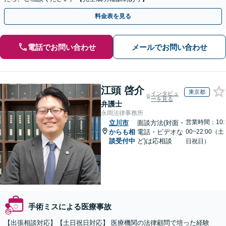
料金表を見る
電話でお問い合わせ
メールでお問い合わせ
江頭 啓介
東京都
インタビュ
ーを見る
弁護士
永岡法律事務所
営業時間：10:
立川市
面談方法(対面・
からも相
電話・ビデオな
00~22:00（土
談受付中
ど)は応相談
日祝日）
手術ミスによる医療事故
【出張相談対応】【土日祝日対応】 医療機関の法律顧問で培った経験