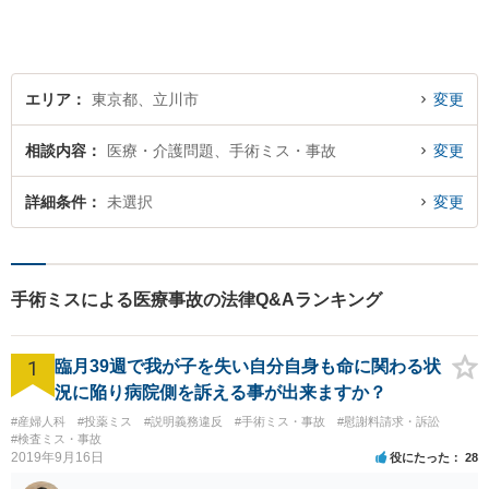
エリア
東京都、立川市
変更
相談内容
医療・介護問題、手術ミス・事故
変更
詳細条件
未選択
変更
手術ミスによる医療事故の法律Q&Aランキング
1
臨月39週で我が子を失い自分自身も命に関わる状
況に陥り病院側を訴える事が出来ますか？
#産婦人科
#投薬ミス
#説明義務違反
#手術ミス・事故
#慰謝料請求・訴訟
#検査ミス・事故
2019年9月16日
役にたった
28