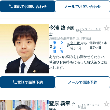
を心がけています【離婚・男女問題／
電話でお問い合わせ
メールでお問い合わせ
相続・遺言／交通事故】
今浦 啓
弁護
インタビューを見
る
士
原後綜合法律事務所 立川事務所
東
立
立川駅
から
営業時間：本
京
川
|
日定休日
徒歩8分
都
市
あなたのお悩みをお聞かせください。
希望やお気持ちに沿った解決策をご提
示します。
電話で面談予約
メールで面談予約
藍原 義章
弁
インタビューを
見る