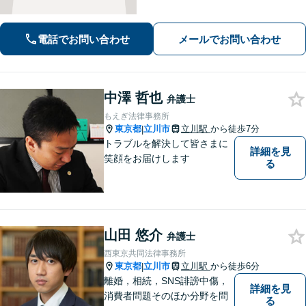
提案します。納得して前に進めるよ
う、誠実にサポートいたします【全国
対応】【電話・オンライン面談可】
電話でお問い合わせ
メールでお問い合わせ
中澤 哲也
弁護士
もえぎ法律事務所
東京都
立川市
立川駅
から徒歩7分
|
トラブルを解決して皆さまに
詳細を見
笑顔をお届けします
る
山田 悠介
弁護士
西東京共同法律事務所
東京都
立川市
立川駅
から徒歩6分
|
離婚，相続，SNS誹謗中傷，
詳細を見
消費者問題そのほか分野を問
る