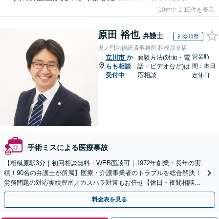
10件中 1-10件を表示
原田 裕也
弁護士
神奈川県
虎ノ門法律経済事務所 相模原支店
営業時
立川市
か
面談方法(対面・電
らも相談
話・ビデオなど)は
間：本日
受付中
応相談
定休日
手術ミスによる医療事故
【相模原駅3分｜初回相談無料｜WEB面談可｜1972年創業・長年の実
績！90名の弁護士が所属】医療・介護事業者のトラブルを総合解決！
労務問題の対応実績豊富／カスハラ対策もお任せ【休日・夜間相談可
／忙しい方にも安心の柔軟なサポート体制】
料金表を見る