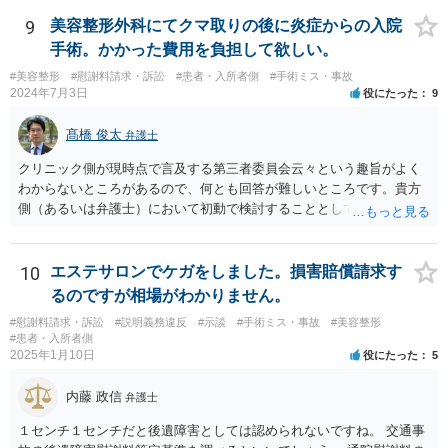
9
美容整形外科にてクマ取りの後に炎症からの入院
手術。かかった費用を負担して欲しい。
#美容整形
#慰謝料請求・訴訟
#患者・入所者側
#手術ミス・事故
2024年7月3日
役にたった
9
髙橋 俊太
弁護士
クリニック側が現時点で言及する第三者委員会云々という趣旨がよく
わからないところがあるので、何とも回答が難しいところです。貴方
側（あるいは弁護士）において初動で検討することとしては、クリニ
ックから診療記録の入手をすること、緊急入院先の診断内容の確認や
医師意見聴取などが考えられるかと思います。それらを踏まえてクリ
ニック側の過失を肯定できそうであれば、クリニックに対して具体的
10
エステサロンでケガをしました。損害賠償請求す
に損害賠償請求をしていくことになります。
るのですが相場がわかりません。
#慰謝料請求・訴訟
#説明義務違反
#示談
#手術ミス・事故
#美容整形
#患者・入所者側
2025年1月10日
役にたった
5
内藤 政信
弁護士
１センチ１センチだと後遺障害としては認められないですね。 交通事