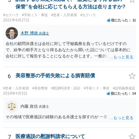
保管”を会社に応じてもらえる方法は在りますか?
#セクハラ
#手術ミス・事故
#患者・入所者側
#セクハラ
2021年4月27日
役にたった
11
木野 博徳
弁護士
会社の顧問弁護士は会社に対して守秘義務を負っているだけですの
で、紛争の相手方となり得るあなたから聞いた話については基本的に
会社に対して報告することになるかと存じます。一般的に弁護士かぎ
りの話にしてほしいという相手方の要望を受け容れることは状況によ
ってはあるかもしれませんが、相手方に誤解を与える可能性があり、
利益相反の問題が生じうるのでそういった要請は拒絶する場合が大半
6
美容整形の手術失敗による損害賠償
でしょうし、とりわけ今回の状況において弁護士かぎりの話にしてほ
しいという要望を受け容れる弁護士はほとんどいないと思います。 会
#患者・入所者側
#美容整形
#慰謝料請求・訴訟
#手術ミス・事故
#説明義務違反
社内の部署に相談した場合についても通常は会社内で情報共有が図ら
2019年4月3日
役にたった
14
れるでしょうから、結局のところ、関係資料等をまとめて一度弁護士
に相談した上で、事案の見通し等を示してもらい、訴訟するかどうか
内藤 政信
弁護士
を早急に決断された方が良いかと存じます。訴訟提起を選択される場
その地域で医療過誤の経験のある弁護士を探すのが 一番近道だね。
合は、通常、会社が隠蔽のため過去の記録を廃棄すること等を防ぐた
め、弁護士と相談の上、訴え提起前の証拠保全の要否等を検討するこ
とになります。 いずれにせよ、あなたの動きを悟られた場合、少なく
7
医療過誤の慰謝料請求について
とも一般論としては会社が隠蔽工作を行う可能性があるため、慎重な