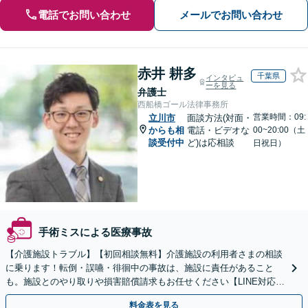
電話でお問い合わせ
メールでお問い合わせ
赤井 耕多
千葉県
インタビュ
ーを見る
弁護士
西船橋ゴール法律事務所
営業時間：09:
立川市
面談方法(対面・
からも相
電話・ビデオな
00~20:00（土
談受付中
ど)は応相談
日祝日）
手術ミスによる医療事故
【介護施設トラブル】【初回相談無料】介護施設の利用者さまの相談
に乗ります！転倒・誤嚥・徘徊中の事故は、施設に責任があること
も。施設とのやり取りや損害賠償請求もお任せください【LINE対応
可】【夜間・休日面談可】【関東エリア対応】
料金表を見る