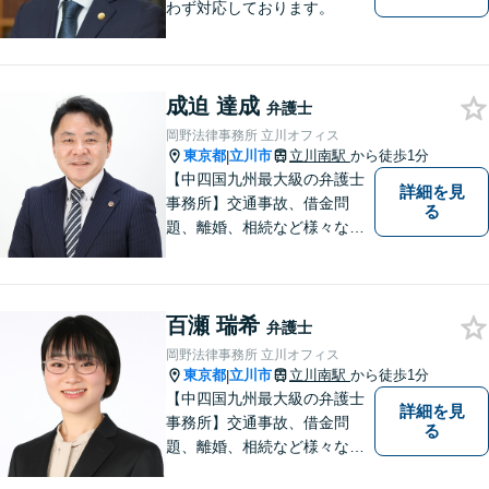
わず対応しております。
成迫 達成
弁護士
岡野法律事務所 立川オフィス
東京都
立川市
立川南駅
から徒歩1分
|
【中四国九州最大級の弁護士
詳細を見
事務所】交通事故、借金問
る
題、離婚、相続など様々な問
題について、「何度でも無
料」の相談を行っています！
まずはお気軽にご相談くださ
百瀬 瑞希
い！
弁護士
岡野法律事務所 立川オフィス
東京都
立川市
立川南駅
から徒歩1分
|
【中四国九州最大級の弁護士
詳細を見
事務所】交通事故、借金問
る
題、離婚、相続など様々な問
題について、「何度でも無