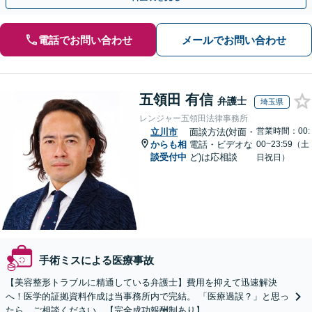
電話でお問い合わせ
メールでお問い合わせ
五領田 有信
弁護士
埼玉県
レンジャー五領田法律事務所
営業時間：00:
立川市
面談方法(対面・
からも相
電話・ビデオな
00~23:59（土
談受付中
ど)は応相談
日祝日）
手術ミスによる医療事故
【美容整形トラブルに精通している弁護士】費用を抑えて迅速解決
へ！医学的証拠資料作成は当事務所内で完結。 「医療過誤？」と思っ
たら、ご相談ください。【完全成功報酬制あり】