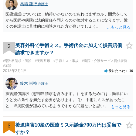
馬場 龍行
弁護士
医療過誤については，納得いかないのであればまずカルテ開示をして
から医師や病院に法的責任を問えるのか検討することになります。近
くの弁護士に具体的に相談された方が良いでしょう。
2
美容外科で手術ミス。手術代金に加えて損害賠償
請求できますか？
#慰謝料請求・訴訟
#美容整形
#手術ミス・事故
#病院・介護サービス提供者側
#示談
2018年2月1日
役にたった
16
鈴木 崇裕
弁護士
損害賠償請求（慰謝料請求を含みます。）をするためには，簡単にい
うと次の条件を満たす必要があります。 ① 手術にミスがあったこ
と ※病院側が認めているようですから問題ないと思います。 ② 手
術のミスの「せいで」仕事を休まなければならなくなったこと ③ 手
術のミスの「せいで」マスクが外せなくなったこと ④ 仕事を休まな
ければならなくなった「せいで」休業損害が発生したこと ⑤ マスク
3
後遺障害10級の医療ミス示談金700万円は妥当で
を外せなくなった「せいで」経済的に評価できる精神的な損害が発生
すか？