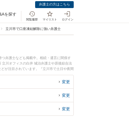
弁護士の方はこちら
&Aを探す
閲覧履歴
マイリスト
ログイン
立川市で口座凍結解除に強い弁護士
持つ弁護士なども掲載中。相続・遺言に関係す
 立川オフィスの白井 城治弁護士や原後綜合法
みなどが注目されています。『立川市で土日や夜間
検索したい』『初回相談無料で口座凍結解除を法
変更
変更
変更