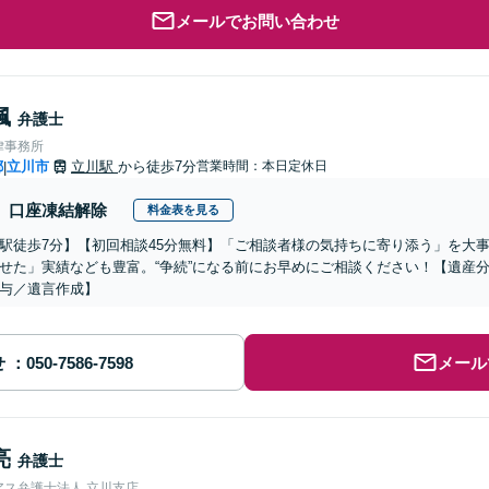
メールでお問い合わせ
楓
弁護士
律事務所
都
立川市
立川駅
から徒歩7分
営業時間：本日定休日
|
口座凍結解除
料金表を見る
駅徒歩7分】【初回相談45分無料】「ご相談者様の気持ちに寄り添う」を大
せた」実績なども豊富。“争続”になる前にお早めにご相談ください！【遺産
与／遺言作成】
せ
メール
亮
弁護士
アス弁護士法人 立川支店