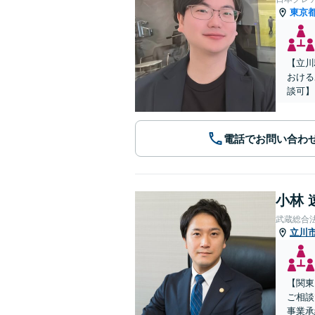
東京
【立川
おける
談可】
電話でお問い合わ
小林 
武蔵総合
立川
【関東
ご相談
事業承