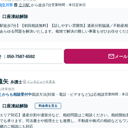
都
立川市
立川駅
から徒歩7分
営業時間：本日定休日
|
口座凍結解除
駅徒歩7分】【初回相談無料】【話しやすい雰囲気】遺産分割協議／不動産
あらゆる問題を解決いたします。複雑で解決の難しい事案もぜひお任せくだ
せ
メール
遠矢
弁護士
インタビューを見る
法律事務所
市
からも相談受付中
面談方法(対面・電話・ビデオなど)は応相談
営業時間：本
口座凍結解除
料金表を見る
エリア対応】遺産分割や遺留分など、相続問題はご相談ください。相続開始
でも承ります。司法書士や税理士とも連携し、不動産や株式の相続などもワ
継のご相談にも対応