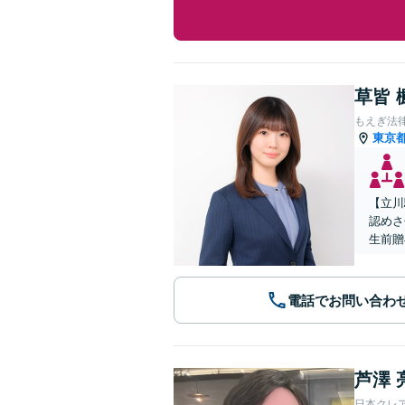
草皆 
もえぎ法
東京
【立川
認めさ
生前贈
電話でお問い合わ
芦澤 
日本クレ