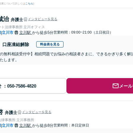
結果について詳しくは
こちら
)
城治
弁護士
インタビューを見る
ート法律事務所 立川オフィス
都
立川市
立川駅
から徒歩5分
営業時間：09:00~21:00（土日祝日）
|
口座凍結解除
料金表を見る
の無料相談受付中】相続問題でお悩みの相談者さまに、できるかぎり多く解
たします。
せ
メール
啓
弁護士
インタビューを見る
法律事務所 立川事務所
都
立川市
立川駅
から徒歩8分
営業時間：本日定休日
|