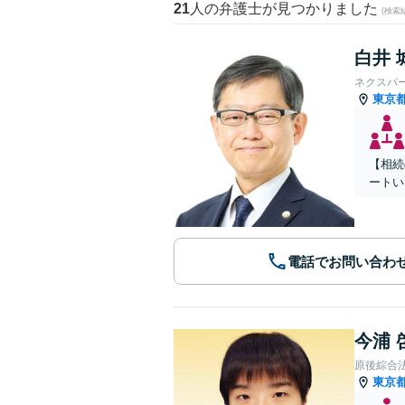
21
人の弁護士が見つかりました
(検索
白井 
ネクスパ
東京
【相続
ートい
電話でお問い合わ
今浦 
原後綜合
東京