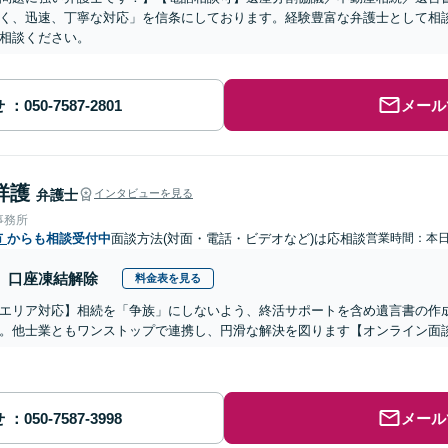
く、迅速、丁寧な対応」を信条にしております。経験豊富な弁護士として相
相談ください。
せ
メール
祥護
弁護士
インタビューを見る
事務所
市
からも相談受付中
面談方法(対面・電話・ビデオなど)は応相談
営業時間：本
口座凍結解除
料金表を見る
エリア対応】相続を「争族」にしないよう、終活サポートを含め遺言書の作
。他士業ともワンストップで連携し、円滑な解決を図ります【オンライン面
せ
メール