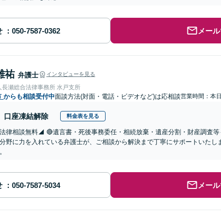
せ
メール
雄祐
弁護士
インタビューを見る
人長瀬総合法律事務所 水戸支所
市
からも相談受付中
面談方法(対面・電話・ビデオなど)は応相談
営業時間：本
口座凍結解除
料金表を見る
法律相談無料◢ 🔴遺言書・死後事務委任・相続放棄・遺産分割・財産調査等
分野に力を入れている弁護士が、ご相談から解決まで丁寧にサポートいたし
。
せ
メール