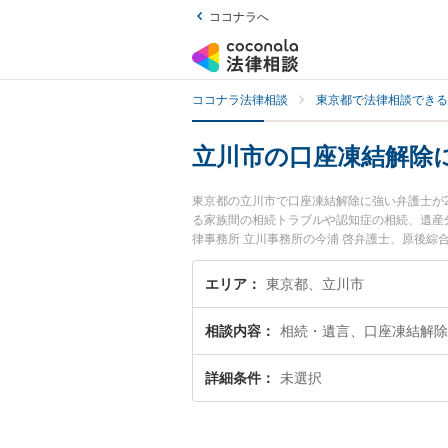
ココナラへ
ココナラ法律相談
東京都で法律相談できる
立川市の口座凍結解除
東京都の立川市で口座凍結解除に強い弁護士が
る家族間の相続トラブルや認知症の相続、遺産
律事務所 立川事務所の今浦 啓弁護士、原後綜
に発生した口座凍結解除のトラブルを今すぐに
律相談できる立川市内の弁護士に相談予約した
エリア
東京都、立川市
相談内容
相続・遺言、口座凍結解除
詳細条件
未選択