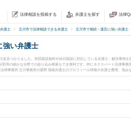
法律相談を投稿する
弁護士を探す
法律Q
弁護士
立川市で法律相談できる弁護士
立川市で相続・遺言に強い弁護士
に強い弁護士
21名見つかりました。初回面談無料や休日面談に対応している弁護士、解決事例を
分割等の細かな分野での絞り込み検索もでき便利です。特にネクスパート法律事務所
合法律事務所 立川事務所の粟野 瑞穂弁護士のプロフィール情報や弁護士費用、強
弁護士に相談したい』『口座凍結解除のトラブル解決の実績豊富な近くの弁護士を
い』などでお困りの相談者さんにおすすめです。