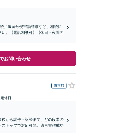
相続／遺留分侵害額請求など、相続に
さい。【電話相談可】【休日・夜間面
でお問い合わせ
東京都
日定休日
直後から調停・訴訟まで、どの段階の
ンストップで対応可能。遺言書作成や