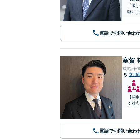
「優し
軽にご
電話でお問い合わ
室賀 
室賀法律
立川
【関東
く対応
電話でお問い合わ