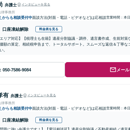
尚
弁護士
インタビューを見る
法律事務所
市
からも相談受付中
面談方法(対面・電話・ビデオなど)は応相談
営業時間：本
口座凍結解除
料金表を見る
エリア対応】【税理士も在籍】遺産分割協議・調停、遺言書作成、生前対策
価額の算定、相続税申告まで、トータルサポート。スムーズな返信＆丁寧な
い。
メール
孝有
弁護士
インタビューを見る
法律事務所
市
からも相談受付中
面談方法(対面・電話・ビデオなど)は応相談
営業時間：本
口座凍結解除
料金表を見る
問題に強い弁護士です！】【電話相談可】遺産分割協議／不動産相続／遺言