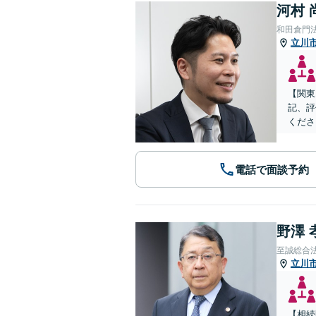
河村 
和田倉門
立川
【関東
記、評
くださ
電話で面談予約
野澤 
至誠総合
立川
【相続