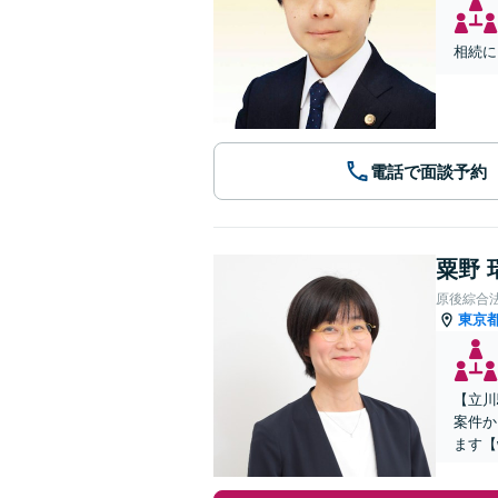
相続に
電話で面談予約
粟野 
原後綜合
東京
【立川
案件か
ます【