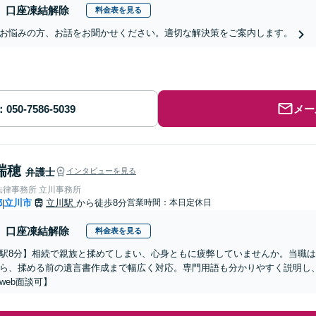
口座凍結解除
料金表を見る
お悩みの方、お話をお聞かせください。適切な解決策をご案内します。
メー
瑞穂
弁護士
インタビューを見る
法律事務所 立川事務所
都
立川市
立川駅
から徒歩8分
営業時間：本日定休日
|
口座凍結解除
料金表を見る
駅8分】相続で親族と揉めてしまい、心身ともに疲弊していませんか。当職
ら、揉める前の遺言書作成まで幅広く対応。専門用語も分かりやすく説明し
web面談可】