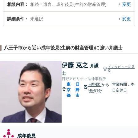
相談内容
相続・遺言、成年後見(生前の財産管理)
変更
詳細条件
未選択
変更
八王子市から近い成年後見(生前の財産管理)に強い弁護士
伊藤 克之
弁護
インタビューを見
る
士
日野アビリティ法律事務所
東
日
日野駅
から
営業時間：本
京
野
|
日定休日
徒歩1分
都
市
成年後見