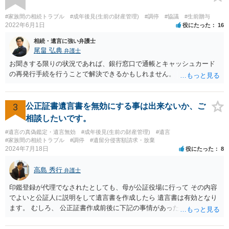
#家族間の相続トラブル
#成年後見(生前の財産管理)
#調停
#協議
#生前贈与
2022年6月1日
役にたった
16
相続・遺言に強い弁護士
尾畠 弘典
弁護士
お聞きする限りの状況であれば、銀行窓口で通帳とキャッシュカード
の再発行手続を行うことで解決できるかもしれません。
3
公正証書遺言書を無効にする事は出来ないか、ご
相談したいです。
#遺言の真偽鑑定・遺言無効
#成年後見(生前の財産管理)
#遺言
#家族間の相続トラブル
#調停
#遺留分侵害額請求・放棄
2024年7月18日
役にたった
8
高島 秀行
弁護士
印鑑登録が代理でなされたとしても、母が公証役場に行って その内容
でよいと公証人に説明をして遺言書を作成したら 遺言書は有効となり
ます。 むしろ、 公正証書作成前後に下記の事情があったことが証明で
きれば判断能力がなく 無効だったと主張することが可能です。 翌年1
月に携帯が新しくなった母からの第一声は「ここにいたら殺される」