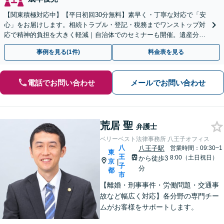
【関東積極対応中】【平日初回30分無料】素早く・丁寧な対応で「安
心」をお届けします。相続トラブル・登記・税務までワンストップ対
応で精神的負担を大きく軽減｜自治体でのセミナーも開催。遺産分
割・放棄などまずはお気軽にご相談ください【通知税理士】
事例を見る(1件)
料金表を見る
電話でお問い合わせ
メールでお問い合わせ
荒居 聖
弁護士
ベリーベスト法律事務所 八王子オフィス
八
八王子駅
営業時間：09:30~1
東
王
8:00（土日祝日）
から徒歩3
京
|
子
分
都
市
【離婚・刑事事件・労働問題・交通事
故など幅広く対応】各分野の専門チー
ムがお客様をサポートします。