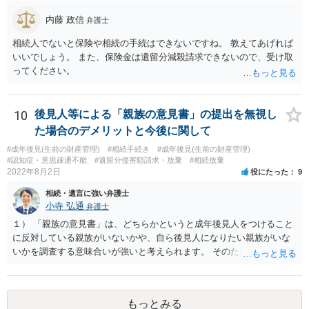
内藤 政信
弁護士
相続人でないと保険や相続の手続はできないですね。 教えてあげれば
いいでしょう。 また、保険金は遺留分減殺請求できないので、受け取
ってください。
10
後見人等による「親族の意見書」の提出を無視し
た場合のデメリットと今後に関して
#成年後見(生前の財産管理)
#相続手続き
#成年後見(生前の財産管理)
#認知症・意思疎通不能
#遺留分侵害額請求・放棄
#相続放棄
2022年8月2日
役にたった
9
相続・遺言に強い弁護士
小寺 弘通
弁護士
１） 「親族の意見書」は、どちらかというと成年後見人をつけること
に反対している親族がいないかや、自ら後見人になりたい親族がいな
いかを調査する意味合いが強いと考えられます。 そのため、ご相談の
ご事情であれば無視してしまっても特に不都合はないと考えられま
す。 ２） 場合によっては、介護や被後見人の財産の処分等に関して、
後見人から相談があることも考えられます。 また、お祖母さんがお亡
もっとみる
くなりになった場合、相続人となる可能性がありますが、 その場合は