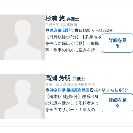
どの複雑な問題にも積極的に
取り組んでおります。一つひ
とつの問題に真剣に向き合
杉浦 悠
弁護士
い、最善の解決を目指しま
日野市民法律事務所
す。
東京都
日野市
日野駅
から徒歩2分
|
【日野駅徒歩2分】【多摩地域
詳細を見
を中心に幅広く活動】一般民
る
事・刑事の両方に強みを持つ
弁護士。依頼者様1人1人に寄
り添って、最適な道へと導き
ます。法律問題は身近なもの
です。まずはお気軽にご相談
髙瀬 芳明
弁護士
ください。【子連れ相談OK】
弁護士法人髙瀬総合法律事務所
神奈川県
相模原市緑区
橋本駅
から徒歩5分
|
【橋本駅 徒歩5分】理系出身
詳細を見
の知識を活かして依頼者さま
る
を全力でサポート！法人のお
客様も、個人のお客様も、ま
ずはざっくばらんにお悩みを
お話ください。ご相談者の話