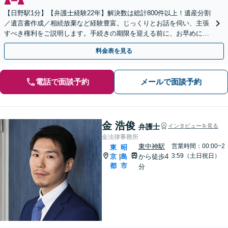
【日野駅1分】【弁護士経験22年】解決数は総計800件以上！遺産分割
／遺言書作成／相続放棄など経験豊富。じっくりとお話を伺い、主張
すべき権利をご説明します。手続きの期限を迎える前に、お早めにご
相談ください【初回相談無料】【オンライン相談可】
料金表を見る
電話で面談予約
メールで面談予約
金 浩俊
弁護士
インタビューを見る
金法律事務所
東中神駅
営業時間：00:00~2
東
昭
3:59（土日祝日）
京
島
から徒歩4
|
都
市
分