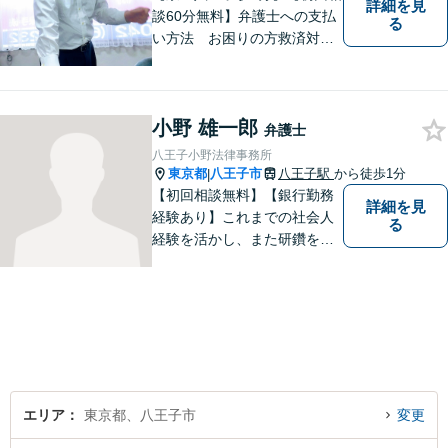
詳細を見
談60分無料】弁護士への支払
る
い方法 お困りの方救済対応
します。弁護士への支払いが
経済的事情により費用の工面
が一括で出来ない場合は、弁
小野 雄一郎
護士の裁量により費用の分割
弁護士
が可能です。法律事務所リベ
八王子小野法律事務所
ルタ再生はこれに該当いたし
東京都
八王子市
八王子駅
から徒歩1分
|
ます。
【初回相談無料】【銀行勤務
詳細を見
経験あり】これまでの社会人
る
経験を活かし、また研鑽を怠
らず、今後とも仕事をしてい
こうと考えております。おひ
とりで悩まれず、まずはお気
軽にご相談ください。
エリア
東京都、八王子市
変更