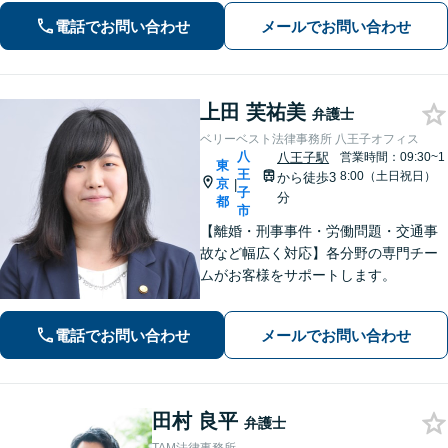
電話でお問い合わせ
メールでお問い合わせ
上田 芙祐美
弁護士
ベリーベスト法律事務所 八王子オフィス
八
八王子駅
営業時間：09:30~1
東
王
8:00（土日祝日）
から徒歩3
京
|
子
分
都
市
【離婚・刑事事件・労働問題・交通事
故など幅広く対応】各分野の専門チー
ムがお客様をサポートします。
電話でお問い合わせ
メールでお問い合わせ
田村 良平
弁護士