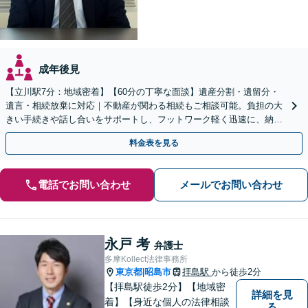
成年後見
【立川駅7分：地域密着】【60分の丁寧な面談】遺産分割・遺留分・
遺言・相続放棄に対応｜不動産が関わる相続もご相談可能。負担の大
きい手続きや話し合いをサポートし、フットワーク軽く迅速に、納得
できる解決を目指します【電話・WEB相談可】
料金表を見る
電話でお問い合わせ
メールでお問い合わせ
永戸 考
弁護士
多摩Kollect法律事務所
東京都
昭島市
拝島駅
から徒歩2分
|
【拝島駅徒歩2分】【地域密
詳細を見
着】【身近な個人の法律相談
る