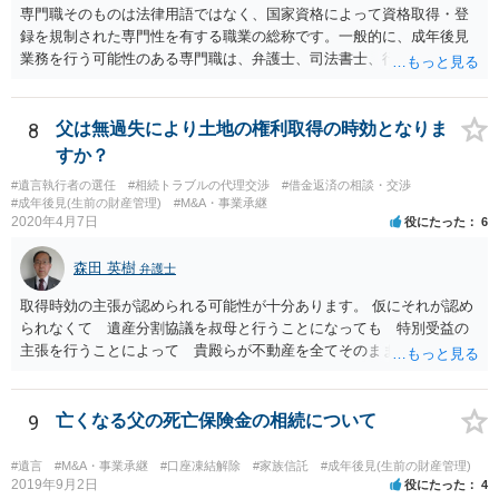
専門職そのものは法律用語ではなく、国家資格によって資格取得・登
録を規制された専門性を有する職業の総称です。一般的に、成年後見
業務を行う可能性のある専門職は、弁護士、司法書士、行政書士、税
理士、社会福祉士、精神保健福祉士等が挙げられます。 精神保健福祉
士はほぼ無条件で成年後見人に選任されるわけではなく、基幹研修を
受講して継続研修を受講し続ける必要がありますが、家庭裁判所から
8
父は無過失により土地の権利取得の時効となりま
選任された場合には専門職後見人と呼ぶことになるでしょう。
すか？
#遺言執行者の選任
#相続トラブルの代理交渉
#借金返済の相談・交渉
#成年後見(生前の財産管理)
#M&A・事業承継
2020年4月7日
役にたった
6
森田 英樹
弁護士
取得時効の主張が認められる可能性が十分あります。 仮にそれが認め
られなくて 遺産分割協議を叔母と行うことになっても 特別受益の
主張を行うことによって 貴殿らが不動産を全てそのまま取得できる
ことが可能でしょう。
9
亡くなる父の死亡保険金の相続について
#遺言
#M&A・事業承継
#口座凍結解除
#家族信託
#成年後見(生前の財産管理)
2019年9月2日
役にたった
4