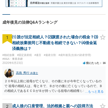
成年後見の法律Q&Aランキング
1
⑴ 誰が法定相続人？⑵譲渡された場合の税金？⑶
相続放棄後同じ不動産を相続できない？⑷借金返
済義務は？
#相続放棄
#固定資産税
#遺言
#遺産分割
#成年後見(生前の財産管理)
#M&A・事業承継
2020年6月23日
役にたった
16
高島 秀行
弁護士
２０年以上前に祖母が亡くなり、その後にＢが今年亡くなっているの
で 祖母の相続人は、母とＢで、Ｂがその後に亡くなっているので、Ｂ
の相続人であるＥＣＤがＢが持っている祖母の相続権も相続すること
となります。 したがって、遺産分割協議するにも、相続放棄するにも
Ｅも行う必要があります。 Ｂの配偶者であるＥは常にＢの相続人とな
ります。
2
成人後の口座管理、法的根拠と親への説得方法