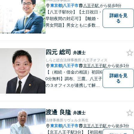
TAM法律事務所
東京都
八王子市
八王子駅
から徒歩8分
|
【八王子駅8分】【土日祝日・
詳細を見
早朝夜間の対応可】【離婚・
る
男女問題】男女ともに多数実
績アリ。親権、財産分与～養
育費まで幅広く対応【交通事
故】【相続】もお任せくださ
四元 総司
い。
弁護士
しらと総合法律事務所 八王子オフィス
東京都
八王子市
京王八王子駅
から徒歩1分
|
【（相続・借金の相談）初回6
詳細を見
0分無料】調布、三鷹、八王子
る
の３オフィスが連携して解決
／相続／借金／不動産／離婚
／家族信託／事業承継／廃業
支援（会社清算）／中小企業
渡邊 良隆
法務／債権回収
弁護士
法律事務所リヴェルタ再生
東京都
八王子市
京王八王子駅
から徒歩3分
|
【京王八王子駅3分】【初回相