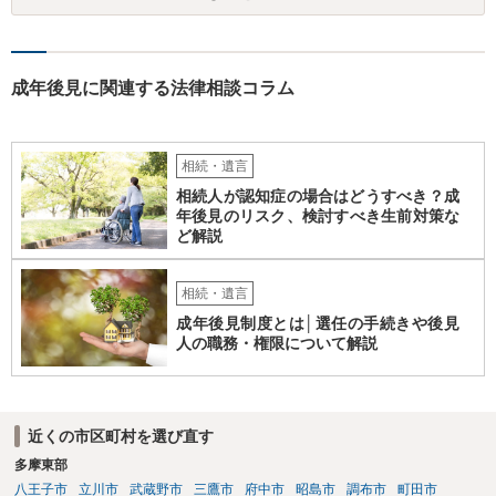
相続放棄されれば問題ありません。 ３） 完全に拒否する方法はないか
もしれませんが、 関わりを持ちたくないとのことでしたら、親族の意
見書にその旨を記載して提出しておけば良いかも知れません。 後見人
としても、関わりを拒否している親族にあえて連絡をしてくる可能性
成年後見に関連する法律相談コラム
は低いと考えられます。 以上、ご参考になさってください。
相続・遺言
相続人が認知症の場合はどうすべき？成
年後見のリスク、検討すべき生前対策な
ど解説
相続・遺言
成年後見制度とは│選任の手続きや後見
人の職務・権限について解説
近くの市区町村を選び直す
多摩東部
八王子市
立川市
武蔵野市
三鷹市
府中市
昭島市
調布市
町田市