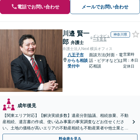
電話でお問い合わせ
メールでお問い合わせ
川邉 賢一
神奈川県
インタビュ
ーを見る
郎
弁護士
弁護士法人Next 横浜オフィス
営業時
八王子市
面談方法(対面・電
からも相談
話・ビデオなど)は
間：本日
受付中
応相談
定休日
成年後見
【関東エリア対応】【解決実績多数】遺産分割協議、相続放棄、不動
産相続、遺言書の作成、使い込み事案の事実調査などお任せくださ
い。土地の価格が高いエリアの不動産相続も不動産業者や他士業と連
携し、適切かつ円滑に対応します【初回相談無料】
料金表を見る