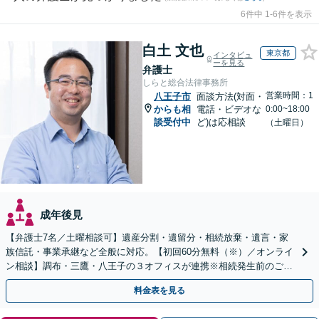
6件中 1-6件を表示
白土 文也
東京都
インタビュ
ーを見る
弁護士
しらと総合法律事務所
営業時間：1
八王子市
面談方法(対面・
からも相
電話・ビデオな
0:00~18:00
談受付中
ど)は応相談
（土曜日）
成年後見
【弁護士7名／土曜相談可】遺産分割・遺留分・相続放棄・遺言・家
族信託・事業承継など全般に対応。【初回60分無料（※）／オンライ
ン相談】調布・三鷹・八王子の３オフィスが連携※相続発生前のご相
談など有料相談になるものもございます。
料金表を見る