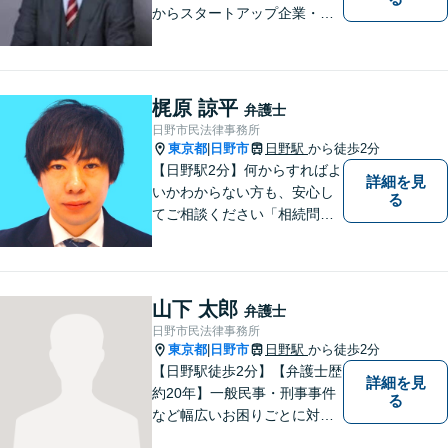
からスタートアップ企業・中
小企業の法務全般に強み】
【英語対応可能】経営者視点
に立った実践的な法的アドバ
イスをご提供します。
梶原 諒平
弁護士
日野市民法律事務所
東京都
日野市
日野駅
から徒歩2分
|
【日野駅2分】何からすればよ
詳細を見
いかわからない方も、安心し
る
てご相談ください「相続問
題：不動産相続、株式の相
続、遺留分侵害額請求、遺言
書作成など」「インターネッ
ト：誹謗中傷の削除、発信者
山下 太郎
弁護士
情報開示請求、名誉毀損によ
日野市民法律事務所
る損害賠償、企業や飲食店の
東京都
日野市
日野駅
から徒歩2分
|
風評被害対策など」
【日野駅徒歩2分】【弁護士歴
詳細を見
約20年】一般民事・刑事事件
る
など幅広いお困りごとに対応
可能。建築紛争や原発事故な