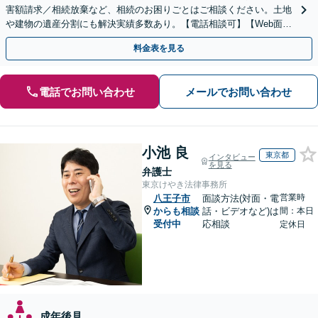
害額請求／相続放棄など、相続のお困りごとはご相談ください。土地
や建物の遺産分割にも解決実績多数あり。【電話相談可】【Web面談
可】遺言書作成や財産の整理など生前対策もサポート
料金表を見る
電話でお問い合わせ
メールでお問い合わせ
小池 良
東京都
インタビュー
を見る
弁護士
東京けやき法律事務所
営業時
八王子市
面談方法(対面・電
からも相談
話・ビデオなど)は
間：本日
受付中
応相談
定休日
成年後見