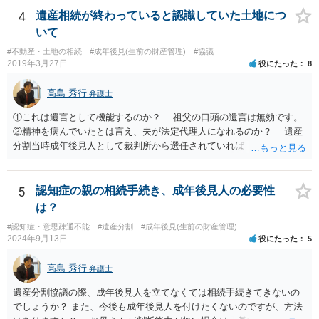
「面会に来てくれ」で、長男に聞くと「面会は出来ない。俺は携帯電
4
遺産相続が終わっていると認識していた土地につ
話の使い方を教える為に会っている」「母の話は聞かなくて良い」と
いて
電話が切れました。その後の電話でも「食事に毒が入っている」「体
#不動産・土地の相続
#成年後見(生前の財産管理)
#協議
にチップが埋められている」等、おかしかったです。 当時の診療記
2019年3月27日
役にたった
8
録、介護認定の資料、介護記録を取得して 弁護士に面談で相談された
方がよいと思います。
高島 秀行
弁護士
①これは遺言として機能するのか？ 祖父の口頭の遺言は無効です。
②精神を病んでいたとは言え、夫が法定代理人になれるのか？ 遺産
分割当時成年後見人として裁判所から選任されていれば 法定代理人
となります。 ③相続を認めていないのに何故120万円を返さないの
か？ 返せという主張は、取り消し又は無効を認める主張になるので
そのような主張はこちらからしない方がよいと思います。 ④財産分
5
認知症の親の相続手続き、成年後見人の必要性
与が終わったと認識しているのに今更土地の相続をやり直せるのか？
は？
２０００年４月ということだと１９年前の話です。 その当時、成
#認知症・意思疎通不能
#遺産分割
#成年後見(生前の財産管理)
年後見人に選任されていたのかわかりませんが 成年後見人が選任さ
2024年9月13日
役にたった
5
れていなければ 遺産分割協議は有効の可能性があります。 無効で
も時効取得あるいは消滅時効にかかっている 可能性があります。
高島 秀行
弁護士
弁護士に詳しい事情を説明して面談で相談した方がよいと思いま
す。
遺産分割協議の際、成年後見人を立てなくては相続手続きてきないの
でしょうか？ また、今後も成年後見人を付けたくないのですが、方法