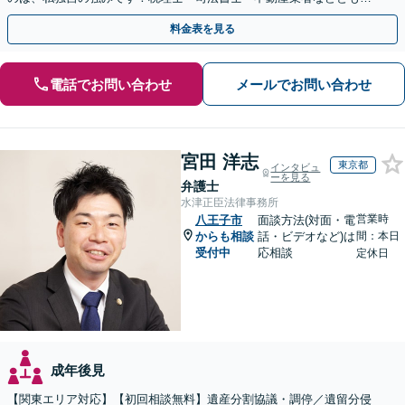
携。地元密着で、親切＆丁寧にお悩みに寄り添います。
料金表を見る
電話でお問い合わせ
メールでお問い合わせ
宮田 洋志
東京都
インタビュ
ーを見る
弁護士
水津正臣法律事務所
営業時
八王子市
面談方法(対面・電
からも相談
話・ビデオなど)は
間：本日
受付中
応相談
定休日
成年後見
【関東エリア対応】【初回相談無料】遺産分割協議・調停／遺留分侵