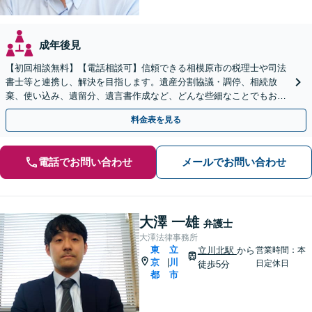
成年後見
【初回相談無料】【電話相談可】信頼できる相模原市の税理士や司法
書士等と連携し、解決を目指します。遺産分割協議・調停、相続放
棄、使い込み、遺留分、遺言書作成など、どんな些細なことでもお気
軽にご相談ください【休日・夜間面談可】【橋本駅6分】
料金表を見る
電話でお問い合わせ
メールでお問い合わせ
大澤 一雄
弁護士
大澤法律事務所
東
立
立川北駅
から
営業時間：本
京
川
|
日定休日
徒歩5分
都
市