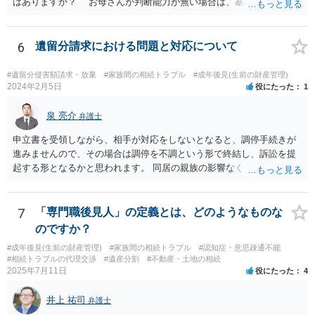
はありますか？ お母さんが判断能力が無い場合は、基本的に成年後
見人をつけるほかありません。 遺産分割審判や遺産分割調停を申し
立て、お母さんに特別代理人をつけるという方法も考えられますが、
遺産分割だけでなく、その後の取得した遺産の管理もありますので
6
遺留分請求における問題と対応について
遺産分割審判や遺産分割調停を申し立て、お母さんに特別代理人をつ
けるということでは解決できなさそうなので 後見人をつけるよう求め
#遺留分侵害額請求・放棄
#家族間の相続トラブル
#成年後見(生前の財産管理)
られると思います。 弁護士に面談で相談された方がよいと思いま
2024年2月5日
役にたった
1
す。
泉 亮介
弁護士
申立書を受領しながら、相手が対応をしないとなると、調停手続きが
進みませんので、その場合は調停を不調という形で終結し、訴訟を提
起する形となるかと思われます。 同居の親族の影響なく、というのは
難しいでしょう。ただ、裁判や調停の中では主張等が書面で残るた
め、後からひっくり返すということは難しくなってくるかと思われま
す。 公開相談の場でのご相談については、どうしても限界が出てしま
7
「専門職後見人」の定義とは、どのようなものな
うため、一度個別にご相談をされることをお勧めいたします。
のですか？
#成年後見(生前の財産管理)
#家族間の相続トラブル
#認知症・意思疎通不能
#相続トラブルの代理交渉
#遺産分割
#不動産・土地の相続
2025年7月11日
役にたった
4
井上 祐司
弁護士