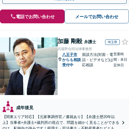
電話でお問い合わせ
メールでお問い合わせ
加藤 剛毅
弁護士
埼玉県
武蔵野合同法律事務所
営業時
八王子市
面談方法(対面・電
からも相談
話・ビデオなど)は
間：本日
受付中
応相談
定休日
成年後見
【関東エリア対応】【元家事調停官／書籍あり】【弁護士歴20年以
上】当事者×弁護士×裁判所の視点で、問題を細かく見ることができる
のは、私独自の強みです！税理士・司法書士・不動産業者などとも連