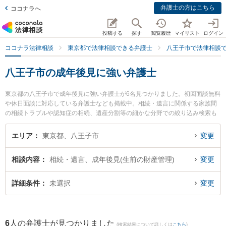
弁護士の方はこちら
ココナラへ
投稿する
探す
閲覧履歴
マイリスト
ログイン
ココナラ法律相談
東京都で法律相談できる弁護士
八王子市で法律相談
八王子市の成年後見に強い弁護士
東京都の八王子市で成年後見に強い弁護士が6名見つかりました。初回面談無料
や休日面談に対応している弁護士なども掲載中。相続・遺言に関係する家族間
の相続トラブルや認知症の相続、遺産分割等の細かな分野での絞り込み検索も
でき便利です。特にベリーベスト法律事務所 八王子オフィスの荒居 聖弁護士や
ベリーベスト法律事務所 八王子オフィスの上田 芙祐美弁護士、TAM法律事務所
エリア
東京都、八王子市
変更
の田村 良平弁護士のプロフィール情報や弁護士費用、強みなどが注目されてい
ます。『八王子市で土日や夜間に発生した成年後見のトラブルを今すぐに弁護
相談内容
相続・遺言、成年後見(生前の財産管理)
変更
士に相談したい』『成年後見のトラブル解決の実績豊富な近くの弁護士を検索
したい』『初回相談無料で成年後見を法律相談できる八王子市内の弁護士に相
談予約したい』などでお困りの相談者さんにおすすめです。
詳細条件
未選択
変更
6
人の弁護士が見つかりました
(検索結果について詳しくは
こちら
)