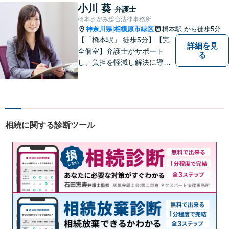
したいことを整理しながら導
小川 葵
弁護士
き出します。
橋本さがみ総合法律事務所
神奈川県
相模原市緑区
橋本駅
から徒歩5分
|
【「橋本駅」 徒歩5分】【完
詳細を見
全個室】弁護士がサポート
る
し、負担を軽減し解決に導き
ます。 お話をじっくり聞き、
お客様の気持ちを尊重しなが
ら解決策を提案します。 まず
はご相談いただき、今後の進
め方を一緒に考えましょう。
相続に関する診断ツール
【法テラス利用可】