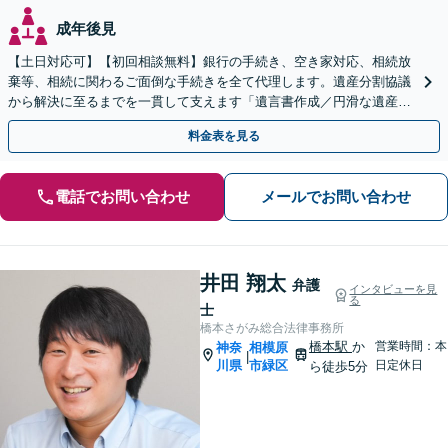
成年後見
【土日対応可】【初回相談無料】銀行の手続き、空き家対応、相続放
棄等、相続に関わるご面倒な手続きを全て代理します。遺産分割協議
から解決に至るまでを一貫して支えます「遺言書作成／円滑な遺産分
割を」「家族信託／信頼できる家族に財産管理を任せる」
料金表を見る
電話でお問い合わせ
メールでお問い合わせ
井田 翔太
弁護
インタビューを見
る
士
橋本さがみ総合法律事務所
橋本駅
か
営業時間：本
神奈
相模原
|
川県
市緑区
日定休日
ら徒歩5分