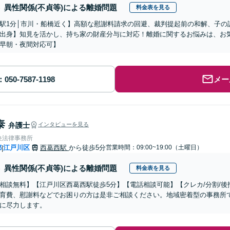
異性関係(不貞等)による離婚問題
料金表を見る
駅1分│市川・船橋近く】高額な慰謝料請求の回避、裁判提起前の和解、子の
出身】知見を活かし、持ち家の財産分与に対応！離婚に関するお悩みは、お
早朝・夜間対応可】
メー
泰
弁護士
インタビューを見る
央法律事務所
都
江戸川区
西葛西駅
から徒歩5分
営業時間：09:00~19:00（土曜日）
|
異性関係(不貞等)による離婚問題
料金表を見る
相談無料】【江戸川区西葛西駅徒歩5分】【電話相談可能】【クレカ/分割/
育費、慰謝料などでお困りの方は是非ご相談ください。地域密着型の事務所
に尽力します。