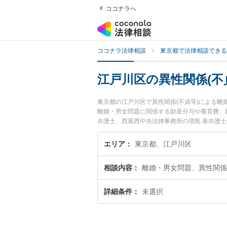
ココナラへ
ココナラ法律相談
東京都で法律相談できる
江戸川区の異性関係(不
東京都の江戸川区で異性関係(不貞等)による
離婚・男女問題に関係する財産分与や養育費、親
弁護士、西葛西中央法律事務所の増島 泰弁護
問題のトラブルを今すぐに弁護士に相談したい』
による離婚問題を法律相談できる江戸川区内の
エリア
東京都、江戸川区
相談内容
離婚・男女問題、異性関係
詳細条件
未選択