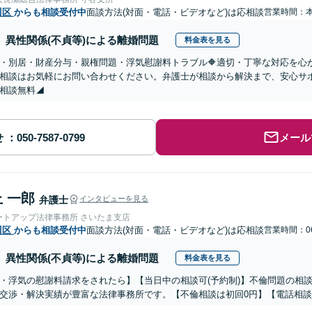
川区
からも相談受付中
面談方法(対面・電話・ビデオなど)は応相談
営業時間：
異性関係(不貞等)による離婚問題
料金表を見る
婚・別居・財産分与・親権問題・浮気慰謝料トラブル🔶適切・丁寧な対応を
相談はお気軽にお問い合わせください。弁護士が相談から解決まで、安心サ
相談無料◢
せ
メール
 一郎
弁護士
インタビューを見る
ートアップ法律事務所 さいたま支店
川区
からも相談受付中
面談方法(対面・電話・ビデオなど)は応相談
営業時間：06
異性関係(不貞等)による離婚問題
料金表を見る
・浮気の慰謝料請求をされたら】【当日中の相談可(予約制)】不倫問題の相談
交渉・解決実績が豊富な法律事務所です。【不倫相談は初回0円】【電話相談