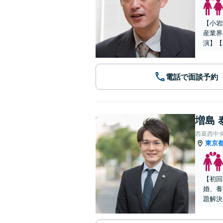
【小岩
産業界
演】【
電話で面談予約
増島 
西葛西中
東京
【初回
婚、養
題解決