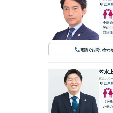
江戸
🔶離
等のご
回法律
電話でお問い合わ
笠水上
東京スタ
江戸
【不倫
た側の