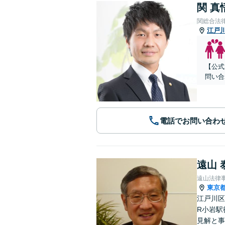
関 真
関総合法
江戸
【公式
問い合
電話でお問い合わ
遠山 
遠山法律
東京
江戸川区
R小岩駅
見解と事