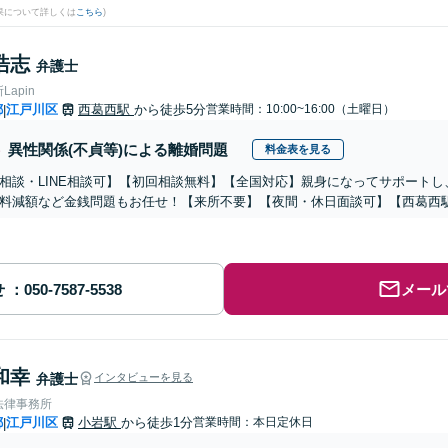
果について詳しくは
こちら
)
浩志
弁護士
apin
都
江戸川区
西葛西駅
から徒歩5分
営業時間：10:00~16:00（土曜日）
|
異性関係(不貞等)による離婚問題
料金表を見る
相談・LINE相談可】【初回相談無料】【全国対応】親身になってサポート
料減額など金銭問題もお任せ！【来所不要】【夜間・休日面談可】【西葛西
せ
メール
和幸
弁護士
インタビューを見る
法律事務所
都
江戸川区
小岩駅
から徒歩1分
営業時間：本日定休日
|