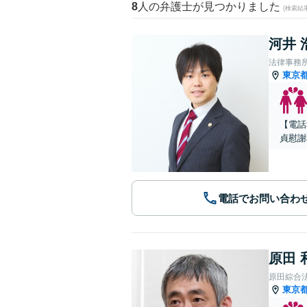
8
人の弁護士が見つかりました
(検索結
河井 
法律事務所L
東京
【電話
貞慰謝
電話でお問い合わ
原田 
原田綜合
東京