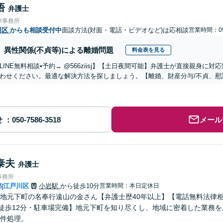
悟
弁護士
律事務所
川区
からも相談受付中
面談方法(対面・電話・ビデオなど)は応相談
営業時間：09
異性関係(不貞等)による離婚問題
料金表を見る
LINE無料相談•予約→ @566ziisj】【土日夜間可能】弁護士が直接親身
わせください。最適な解決方法を探しましょう。【離婚、財産分与/不貞、慰謝
せ
メール
泰夫
弁護士
事務所
都
江戸川区
小岩駅
から徒歩10分
営業時間：本日定休日
|
地元下町の名奉行遠山の金さん【弁護士歴40年以上】【電話無料法律
徒歩12分・駐車場完備】地元下町を知り尽くし、地域に密着した業務
件処理。