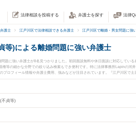
法律相談を投稿する
弁護士を探す
法律Q
弁護士
江戸川区で法律相談できる弁護士
江戸川区で離婚・男女問題に強
貞等)による離婚問題に強い弁護士
離婚問題に強い弁護士が8名見つかりました。初回面談無料や休日面談に対応してい
権等の細かな分野での絞り込み検索もでき便利です。特に法律事務所Lapinの河井
士のプロフィール情報や弁護士費用、強みなどが注目されています。『江戸川区で土日
『異性関係(不貞等)による離婚問題のトラブル解決の実績豊富な近くの弁護士を検
弁護士に相談予約したい』などでお困りの相談者さんにおすすめです。
(不貞等)