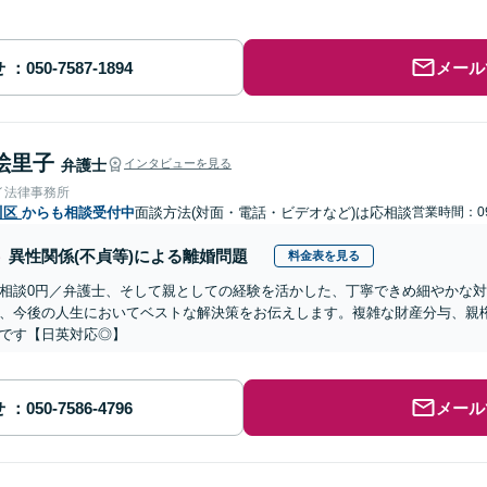
せ
メール
絵里子
弁護士
インタビューを見る
イ法律事務所
川区
からも相談受付中
面談方法(対面・電話・ビデオなど)は応相談
営業時間：09
異性関係(不貞等)による離婚問題
料金表を見る
相談0円／弁護士、そして親としての経験を活かした、丁寧できめ細やかな
、今後の人生においてベストな解決策をお伝えします。複雑な財産分与、親
です【日英対応◎】
せ
メール