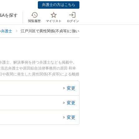
弁護士の方はこちら
&Aを探す
閲覧履歴
マイリスト
ログイン
い弁護士
江戸川区で異性関係(不貞等)に強い弁護士
る弁護士、解決事例を持つ弁護士なども掲載中。
 浩志弁護士や原田綜合法律事務所の原田 和幸
や夜間に発生した異性関係(不貞等)による離婚
索したい』『初回相談無料で異性関係(不貞等)
変更
変更
変更