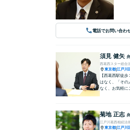
電話でお問い合わ
須見 健矢
西葛西スター総合
東京都
江戸川
|
【西葛西駅徒歩
はなく、「その
なく、お気軽に
菊地 正志
江戸川葛西相続法
東京都
江戸川
|