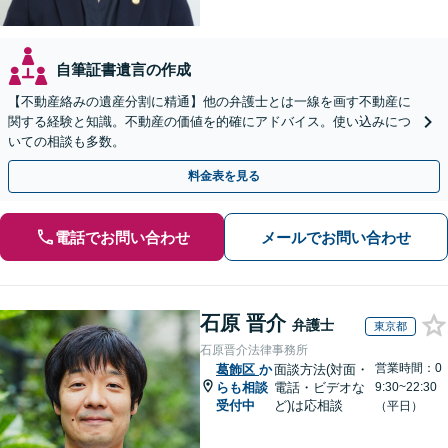
自筆証書遺言の作成
【不動産絡みの遺産分割に精通】他の弁護士とは一線を画す不動産に
関する経験と知識。不動産の価値を的確にアドバイス。使い込みにつ
いての相談も多数。
料金表を見る
電話でお問い合わせ
メールでお問い合わせ
石原 晋介
弁護士
東京都
石原晋介法律事務所
営業時間：0
葛飾区
か
面談方法(対面・
らも相談
電話・ビデオな
9:30~22:30
受付中
ど)は応相談
（平日）