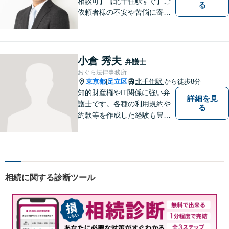
相談可】【北千住駅すぐ】ご
る
依頼者様の不安や苦悩に寄り
添いながら、納得の解決とな
るよう冷静かつ粘り強く交渉
します。離婚男女問題では問
題解決後の人生も見据えてサ
小倉 秀夫
弁護士
ポートします。
おぐら法律事務所
東京都
足立区
北千住駅
から徒歩8分
|
知的財産権やIT関係に強い弁
詳細を見
護士です。各種の利用規約や
る
約款等を作成した経験も豊富
です。契約書のチェック等で
あれば、日本文のみならず英
文のものも対処できます。ネ
ット上での誹謗中傷対策も得
意です。
相続に関する診断ツール