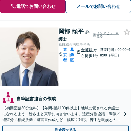
電話でお問い合わせ
メールでお問い合わせ
岡部 頌平
弁
インタビューを
見る
護士
葛飾総合法律事務所
東
葛
金町駅
か
営業時間：09:00~1
京
飾
|
8:00（平日）
ら徒歩1分
都
区
自筆証書遺言の作成
【初回面談30分無料】【年間相談100件以上】地域に愛される弁護士
になれるよう、皆さまと真摯に向き合います。遺産分割協議・調停／
遺留分／相続放棄／遺言書作成など、幅広く対応。苦手な親族との交
渉や書面作成などもお任せ【分かりやすい費用体系】
料金表を見る