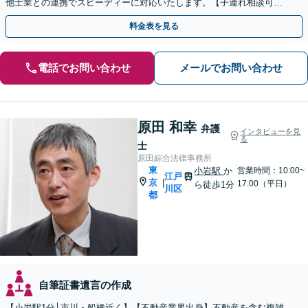
他士業との連携でスピーディーに対応いたします。【子連れ相談可】
【初回面談無料】
料金表を見る
電話でお問い合わせ
メールでお問い合わせ
原田 和幸
弁護
インタビューを見
る
士
原田綜合法律事務所
東
小岩駅
か
営業時間：10:00~
江戸
京
|
17:00（平日）
ら徒歩1分
川区
都
自筆証書遺言の作成
【小岩駅1分│市川・船橋近く】【不動産業界出身】不動産を含む複雑