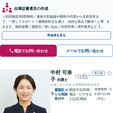
自筆証書遺言の作成
＼初回相談1時間無料／遺産分割協議や調停の代理から生前対策ま
で、一貫してサポート！感情的対立を避け、法的な視点で解決へと導
きます。相続放棄／遺留分／使い込み／生前対策／成年後見など【W
EB面談対応】
料金表を見る
電話でお問い合わせ
メールでお問い合わせ
中村 可奈
東京都
インタビュ
ーを見る
子
弁護士
弁護士法人日栄 法律事務所町田本店
営業時間：0
葛飾区
か
面談方法(対面・
らも相談
電話・ビデオな
9:30~21:00
受付中
ど)は応相談
（平日）