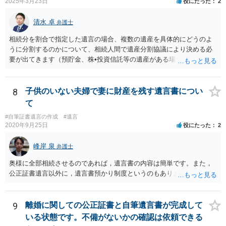
2025年3月23日
役にたった
2
清水 卓
弁護士
相続分を割合で指定した遺言の場合、複数の遺産を具体的にどうのよ
うに分割するのかについて、相続人間で遺産分割協議により決める必
要が出てきます（預貯金、株•投資信託等の遺産がある場合に、どの遺
産についても相続分の割合で分けるのか、預貯金はある相続人に、株•
投資信託は他の相続人にというような分け方をするのか等について
は、相続人間で遺産分割協議により決める必要があります）。
8
子供のいない夫婦で妻に財産を残す遺言書につい
て
#自筆証書遺言の作成
#遺言
2020年9月25日
役にたった
2
峰岸 泉
弁護士
奥様に全部相続させるのであれば，遺言書の内容は簡単です。また，
公正証書遺言以外に，遺言書預かり制度というのもあります。
9
離婚に関しての公正証書と自筆遺言書が完成して
いる状態です。不備がないかの確認は依頼できる