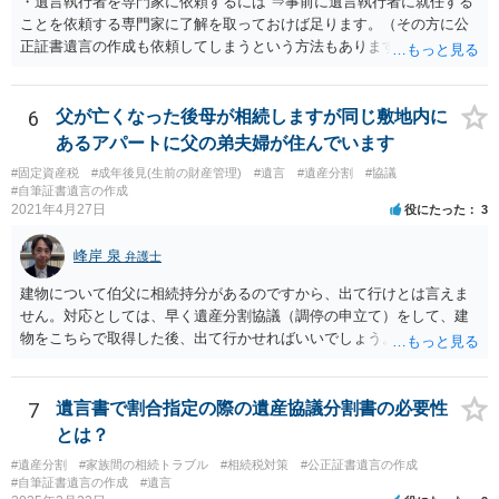
・遺言執行者を専門家に依頼するには ⇒事前に遺言執行者に就任する
ことを依頼する専門家に了解を取っておけば足ります。（その方に公
正証書遺言の作成も依頼してしまうという方法もあります） 事前に了
解を取るだけであれば、契約は不要ですし、契約料を払う必要もあり
ません。 遺言執行者に就任し、遺言執行が完了したときの報酬だけ、
弁護士費用としてかかります。 ・亡くなった際に、法務局に預けた自
6
父が亡くなった後母が相続しますが同じ敷地内に
筆証書遺言の存在を親族がなかったものにされる可能性 ⇒自筆の遺言
あるアパートに父の弟夫婦が住んでいます
書を法務局に保管した場合、死亡後、法務局に遺言書の有無を照会す
#固定資産税
#成年後見(生前の財産管理)
#遺言
#遺産分割
#協議
ることになりますので、「法務局に預けた自筆証書遺言の存在を親族
#自筆証書遺言の作成
がなかったもの」にすることはできません。 存在をなかったものにす
2021年4月27日
役にたった
3
るというよりも、遺言の効力を争う（遺言は無効だ）と主張する場合
がありえますが、その予防方法は、遺言者と面談してみないと判断が
峰岸 泉
弁護士
難しいです。
建物について伯父に相続持分があるのですから、出て行けとは言えま
せん。対応としては、早く遺産分割協議（調停の申立て）をして、建
物をこちらで取得した後、出て行かせればいいでしょう。 建物の固定
資産税については、持分に応じた負担が考えられますが、時効にかか
っていない部分については請求すればいいと思います。 なお、家賃に
ついては、お父様自身が遺産分割手続をしなかったのですから、あき
7
遺言書で割合指定の際の遺産協議分割書の必要性
らめるしかないと思います。
とは？
#遺産分割
#家族間の相続トラブル
#相続税対策
#公正証書遺言の作成
#自筆証書遺言の作成
#遺言