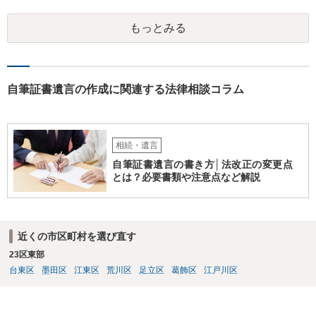
ます。 入籍した場合でも、原則契約者が単独で全ての債務を負うこと
には変わりがありません。 なかなか対応に難しい案件であり、公開の
もっとみる
場でアドバイスを行うのも限界があるように思われますので、資料等
を持参のうえ個別に弁護士に相談されることをお勧めします。
自筆証書遺言の作成に関連する法律相談コラム
相続・遺言
自筆証書遺言の書き方│法改正の変更点
とは？必要書類や注意点など解説
近くの市区町村を選び直す
23区東部
台東区
墨田区
江東区
荒川区
足立区
葛飾区
江戸川区