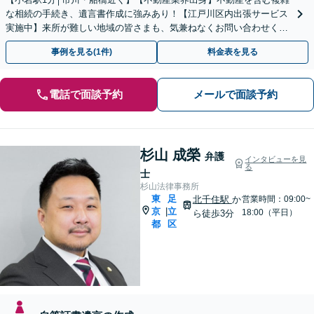
な相続の手続き、遺言書作成に強みあり！【江戸川区内出張サービス
実施中】来所が難しい地域の皆さまも、気兼ねなくお問い合わせくだ
さい【メディア出演】【早朝・夜間・休日対応可】
事例を見る(1件)
料金表を見る
電話で面談予約
メールで面談予約
杉山 成榮
弁護
インタビューを見
る
士
杉山法律事務所
東
足
北千住駅
か
営業時間：09:00~
京
立
|
18:00（平日）
ら徒歩3分
都
区