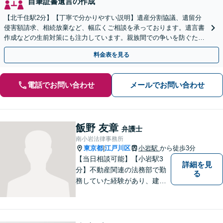
自筆証書遺言の作成
【北千住駅2分】【丁寧で分かりやすい説明】遺産分割協議、遺留分
侵害額請求、相続放棄など、幅広くご相談を承っております。遺言書
作成などの生前対策にも注力しています。親族間での争いを防ぐため
にも、ぜひ弁護士にご相談ください。【WEB面談可】
料金表を見る
電話でお問い合わせ
メールでお問い合わせ
飯野 友章
弁護士
南小岩法律事務所
東京都
江戸川区
小岩駅
から徒歩3分
|
【当日相談可能】【小岩駅3
詳細を見
分】不動産関連の法務部で勤
る
務していた経験があり、建築
やリフォームに開ける瑕疵ト
ラブル、労働問題の対応経験
が多数あります。ご依頼者様