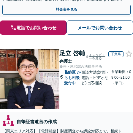
す。複雑な手続を代行します【年間相談100件以上】
料金表を見る
電話でお問い合わせ
メールでお問い合わせ
足立 啓輔
千葉県
インタビュ
ーを見る
弁護士
藤井・滝沢綜合法律事務所
営業時間：0
葛飾区
か
面談方法(対面・
らも相談
電話・ビデオな
9:00~21:00
受付中
ど)は応相談
（平日）
自筆証書遺言の作成
【関東エリア対応】【電話相談】財産調査から訴訟対応まで、相続ト