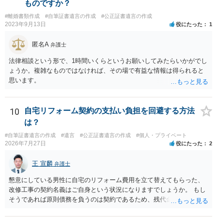
ものですか？
#離婚書類作成
#自筆証書遺言の作成
#公正証書遺言の作成
2023年9月13日
役にたった
1
匿名A
弁護士
法律相談という形で、1時間いくらというお願いしてみたらいかがでし
ょうか。複雑なものではなければ、その場で有益な情報は得られると
思います。
10
自宅リフォーム契約の支払い負担を回避する方法
は？
#自筆証書遺言の作成
#遺言
#公正証書遺言の作成
#個人・プライベート
2026年7月27日
役にたった
2
王 宣麟
弁護士
懇意にしている男性に自宅のリフォーム費用を立て替えてもらった、
改修工事の契約名義はご自身という状況になりますでしょうか。 もし
そうであれば原則債務を負うのは契約であるため、残代金を捻出して
もらうよう約束した男性に支払いをお願いするしかないように思われ