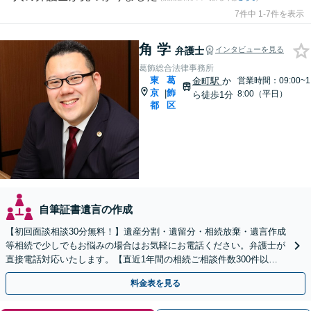
7件中 1-7件を表示
角 学
弁護士
インタビューを見る
葛飾総合法律事務所
東
葛
金町駅
か
営業時間：09:00~1
京
飾
|
8:00（平日）
ら徒歩1分
都
区
自筆証書遺言の作成
【初回面談相談30分無料！】遺産分割・遺留分・相続放棄・遺言作成
等相続で少しでもお悩みの場合はお気軽にお電話ください。弁護士が
直接電話対応いたします。【直近1年間の相続ご相談件数300件以
上！】【相続の著書・セミナー多数】【弁護士複数所属】
料金表を見る