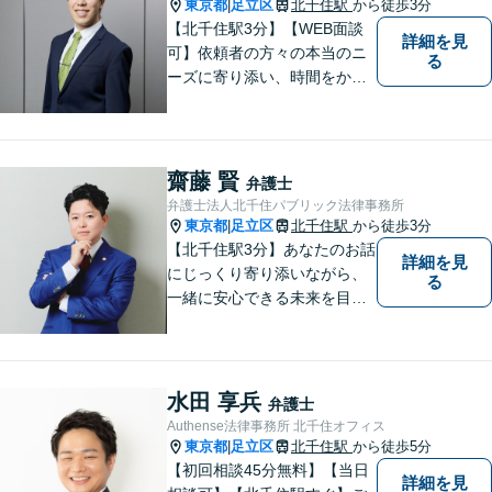
東京都
足立区
北千住駅
から徒歩3分
|
【北千住駅3分】【WEB面談
詳細を見
可】依頼者の方々の本当のニ
る
ーズに寄り添い、時間をかけ
た適切な判決を求めるか、早
期解決を優先するかを共に話
し合い、最も前向きになれる
解決を見つけ出すことを目指
齋藤 賢
弁護士
します。
弁護士法人北千住パブリック法律事務所
東京都
足立区
北千住駅
から徒歩3分
|
【北千住駅3分】あなたのお話
詳細を見
にじっくり寄り添いながら、
る
一緒に安心できる未来を目指
します。どんなに小さなお悩
みでも気軽にご相談いただけ
る「安心して頼れる弁護士」
を目指しています。まずはお
水田 享兵
弁護士
気軽にご相談ください【丁寧
Authense法律事務所 北千住オフィス
なヒアリング】【完全個室で
東京都
足立区
北千住駅
から徒歩5分
|
相談】
【初回相談45分無料】【当日
詳細を見