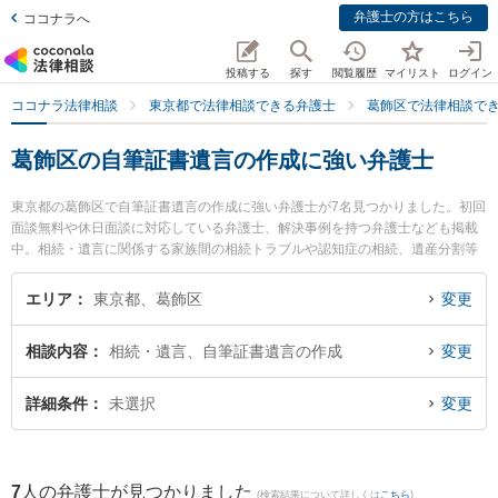
弁護士の方はこちら
ココナラへ
投稿する
探す
閲覧履歴
マイリスト
ログイン
ココナラ法律相談
東京都で法律相談できる弁護士
葛飾区で法律相談で
葛飾区の自筆証書遺言の作成に強い弁護士
東京都の葛飾区で自筆証書遺言の作成に強い弁護士が7名見つかりました。初回
面談無料や休日面談に対応している弁護士、解決事例を持つ弁護士なども掲載
中。相続・遺言に関係する家族間の相続トラブルや認知症の相続、遺産分割等
の細かな分野での絞り込み検索もでき便利です。特に葛飾総合法律事務所の角
学弁護士や葛飾総合法律事務所の岡部 頌平弁護士、葛飾総合法律事務所の高木
エリア
東京都、葛飾区
変更
大門弁護士のプロフィール情報や弁護士費用、強みなどが注目されています。
『葛飾区で土日や夜間に発生した自筆証書遺言の作成のトラブルを今すぐに弁
相談内容
相続・遺言、自筆証書遺言の作成
変更
護士に相談したい』『自筆証書遺言の作成のトラブル解決の実績豊富な近くの
弁護士を検索したい』『初回相談無料で自筆証書遺言の作成を法律相談できる
葛飾区内の弁護士に相談予約したい』などでお困りの相談者さんにおすすめで
詳細条件
未選択
変更
す。
7
人の弁護士が見つかりました
(検索結果について詳しくは
こちら
)