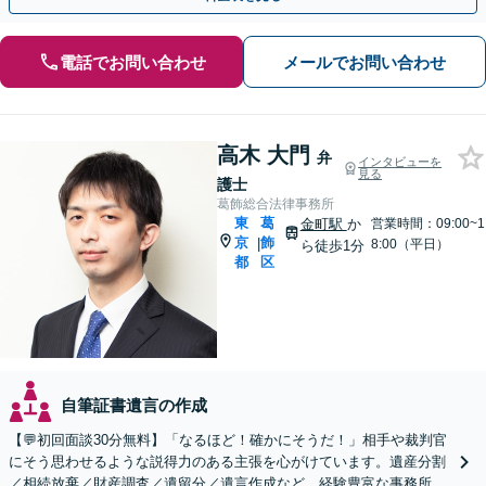
電話でお問い合わせ
メールでお問い合わせ
高木 大門
弁
インタビューを
見る
護士
葛飾総合法律事務所
東
葛
金町駅
か
営業時間：09:00~1
京
飾
|
8:00（平日）
ら徒歩1分
都
区
自筆証書遺言の作成
【💬初回面談30分無料】「なるほど！確かにそうだ！」相手や裁判官
にそう思わせるような説得力のある主張を心がけています。遺産分割
／相続放棄／財産調査／遺留分／遺言作成など、経験豊富な事務所で