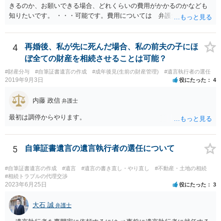
きるのか、お願いできる場合、どれくらいの費用がかかるのかなども
知りたいです。 ・・・可能です。費用については 弁護士と直接面談
の上 内容を確認し 協議の上個別に契約によって決まることになっ
ています。 やはり、成人した子のことまでごちゃごちゃ考えず、自分
の事だけ考えるべきなのでしょうか ・・・お子さんの事をまで含め良
4
再婚後、私が先に死んだ場合、私の前夫の子にほ
い解決案があればお悩みになるのは当然と言えば当然のことです。 彼
ぼ全ての財産を相続させることは可能？
と親子関係を結びたいと思っているが、名字は変えたくない・・・養
#財産分与
#自筆証書遺言の作成
#成年後見(生前の財産管理)
#遺言執行者の選任
子縁組の必要があり 氏も変更することになります。 しかし 彼は成人
2019年9月3日
役にたった
4
しているとは言え、自分の子と私の連れ子、全て平等にしたいと希
望。もちろん私もそうできればと思います。 ・・・婚姻前の契約 あ
内藤 政信
弁護士
るいは 遺言書などで その意思を実現する方法はあります。 弁護
士に相談してみてください。
最初は調停からやります。
5
自筆証書遺言の遺言執行者の選任について
#自筆証書遺言の作成
#遺言
#遺言の書き直し・やり直し
#不動産・土地の相続
#相続トラブルの代理交渉
2023年6月25日
役にたった
3
大石 誠
弁護士