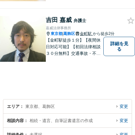
目指します。法律問題の解決
だけでなく、その先の暮らし
吉田 嘉威
や未来を見据えたサポートを
弁護士
大切にしています。【休日や
嘉威法律事務所
夜間相談も柔軟に対応】【WE
東京都
葛飾区
金町駅
から徒歩2分
|
B相談可】
【金町駅徒歩１分】【夜間休
詳細を見
日対応可能】【初回法律相談
る
３０分無料】交通事故・不動
産・事業者問題・借金でお困
りの方は是非一度ご相談くだ
さい。民事・企業法務の法律
事務所です。培ってきたスキ
ルを生かした弁護活動を行い
ます。
エリア
東京都、葛飾区
変更
相談内容
相続・遺言、自筆証書遺言の作成
変更
詳細条件
未選択
変更