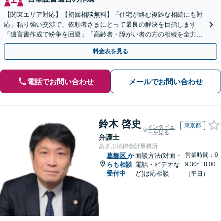
【関東エリア対応】【初回相談無料】「住宅が絡む複雑な相続にも対
応」粘り強い交渉で、依頼者さまにとって最良の解決を目指します
「遺言書作成で紛争を回避」「高齢者・障がい者の方の相続を全力サ
ポート」【全国出張】【完全個室制】【バリアフリー対応】
料金表を見る
電話でお問い合わせ
メールでお問い合わせ
鈴木 啓史
東京都
インタビュ
ーを見る
弁護士
あざぶ法律会計事務所
営業時間：0
葛飾区
か
面談方法(対面・
らも相談
電話・ビデオな
9:30~18:00
受付中
ど)は応相談
（平日）