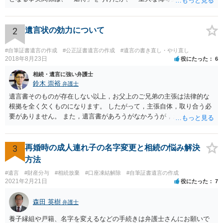
か、推定相続人たる夫に「その他著しい非行」があったか否かです。
「廃除」は遺言でも可能です（民法８９３条）。 弁護士に具体的な事
情を話して相談して、「廃除」が可能か、実際に法律相談を受けるこ
2
遺言状の効力について
とをお勧めします。
#自筆証書遺言の作成
#公正証書遺言の作成
#遺言の書き直し・やり直し
2018年8月23日
役にたった
6
相続・遺言に強い弁護士
鈴木 崇裕
弁護士
遺言書そのものが存在しない以上，お父上のご兄弟の主張は法律的な
根拠を全く欠くものになります。 したがって，主張自体，取り合う必
要がありません。 また，遺言書があろうがなかろうが，お父上のご兄
弟と面会しなければならない義務はもともとありません。 峰岸先生の
ご回答にもありますが， 代理人弁護士をたてて，その弁護士から相手
方に対して， ・相続に関する主張は法的根拠がなく，一切応じないこ
3
再婚時の成人連れ子の名字変更と相続の悩み解決
と ・今後一切の連絡をしてこないでほしいこと ・連絡を継続してくる
方法
ようであれば警察への通報や法的措置も辞さないこと などを記載した
#遺言
#財産分与
#相続放棄
#口座凍結解除
#自筆証書遺言の作成
書面を発送してもらうことがよろしいように思います。
2021年2月21日
役にたった
7
森田 英樹
弁護士
養子縁組や戸籍、名字を変えるなどの手続きは弁護士さんにお願いで