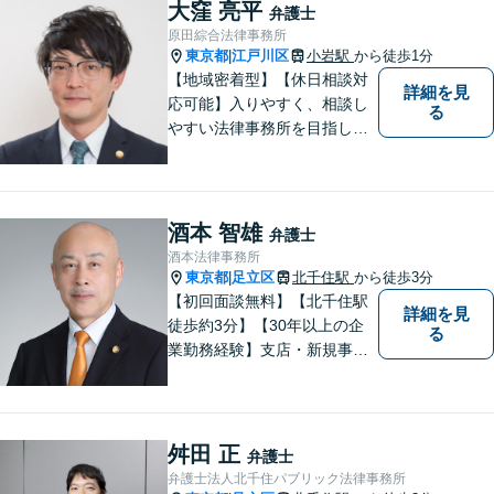
と一緒に考え、最適な解決策
大窪 亮平
弁護士
をご提案いたします。 どんな
原田綜合法律事務所
ことでもお気軽にご相談くだ
東京都
江戸川区
小岩駅
から徒歩1分
|
さい。
【地域密着型】【休日相談対
詳細を見
応可能】入りやすく、相談し
る
やすい法律事務所を目指して
います。離婚・男女問題／ 借
金・債務整理／交通事故／犯
罪・刑事事件など多数の分野
に対応可能。是非一度お気軽
酒本 智雄
弁護士
にご相談ください。
酒本法律事務所
東京都
足立区
北千住駅
から徒歩3分
|
【初回面談無料】【北千住駅
詳細を見
徒歩約3分】【30年以上の企
る
業勤務経験】支店・新規事業
の立上げ経験を生かし、電子
公告・官報公告など法定公告
の手続と、生成AIの業務利用
に関する社内ルール整備を丁
舛田 正
弁護士
寧に支援します。
弁護士法人北千住パブリック法律事務所