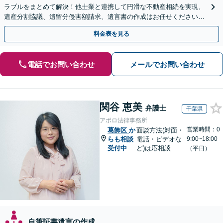
ラブルをまとめて解決！他士業と連携して円滑な不動産相続を実現、
遺産分割協議、遺留分侵害額請求、遺言書の作成はお任せください。
明確な料金体系【オンライン面談可能】
料金表を見る
電話でお問い合わせ
メールでお問い合わせ
関谷 恵美
弁護士
千葉県
アポロ法律事務所
営業時間：0
葛飾区
か
面談方法(対面・
らも相談
電話・ビデオな
9:00~18:00
受付中
ど)は応相談
（平日）
自筆証書遺言の作成