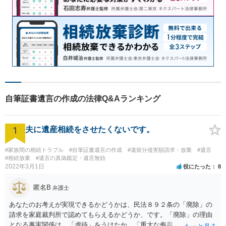
自筆証書遺言の作成の法律Q&Aランキング
1
夫に遺産相続をさせたくないです。
#家族間の相続トラブル
#自筆証書遺言の作成
#遺留分侵害額請求・放棄
#遺言
#相続放棄
#遺言の真偽鑑定・遺言無効
2022年3月1日
役にたった
8
匿名B
弁護士
あなたのお考えが実現できるかどうかは、民法８９２条の「廃除」の
請求を家庭裁判所で認めてもらえるかどうか、です。「廃除」の理由
となる事実関係は、「虐待」をうけたか、「重大な侮辱」を受けた