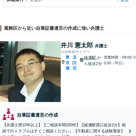
葛飾区から近い自筆証書遺言の作成に強い弁護士
井川 憲太郎
弁護士
法律事務所イガワ
東
足
綾瀬駅
か
営業時間：09:00~2
京
立
|
0:00（平日）
ら徒歩2分
都
区
自筆証書遺言の作成
【弁護士歴10年以上】【ご相談年間200件】【綾瀬駅西口徒歩2分】相
続でのトラブルはすぐご相談ください。【不動産に関する経験豊富】