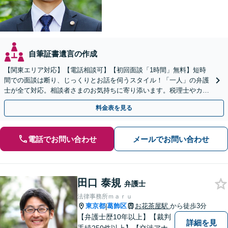
自筆証書遺言の作成
【関東エリア対応】【電話相談可】【初回面談「1時間」無料】短時
間での面談は断り、じっくりとお話を伺うスタイル！「一人」の弁護
士が全て対応。相談者さまのお気持ちに寄り添います。税理士やカウ
ンセラーと連携し、生前対策のご相談も
料金表を見る
電話でお問い合わせ
メールでお問い合わせ
田口 泰規
弁護士
法律事務所ｍａｒｕ
東京都
葛飾区
お花茶屋駅
から徒歩3分
|
【弁護士歴10年以上】【裁判
詳細を見