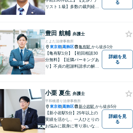
手続250件以上】【交渉アナ
る
リスト１級】多数の裁判経験
を踏まえ、円満解決を目指し
ています。依頼者と充実した
コミュニケーションを行いま
豊田 航輔
す。＜離婚、相続、交通事
弁護士
故、企業法務、不動産等＞
とよた法律事務所
【お花茶屋駅徒歩3分】
東京都
葛飾区
亀有駅
から徒歩1分
|
【亀有駅1分】【初回相談30
詳細を見
分無料】【近隣パーキングあ
る
り】不貞の慰謝料請求の解決
事例多数あり。財産分与や相
続、交通事故もご相談くださ
い。弁護士自身が最後まで寄
小栗 夏生
り添い、解決へ向けて尽力し
弁護士
ます。
平和橋通り法律事務所
東京都
葛飾区
新小岩駅
から徒歩5分
|
【新小岩駅5分】25年以上の
詳細を見
実績を活かし、一人ひとりの
る
お悩みに親身に寄り添いなが
ら、納得できる解決を全力で