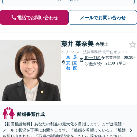
電話でお問い合わせ
メールでお問い合わせ
藤井 菜奈美
弁護士
ベリーベスト法律事務所 北千住オフィス
東
足
北千住駅
か
営業時間：09:30~
京
立
|
21:00（平日）
ら徒歩7分
都
区
離婚書類作成
【初回相談無料】あなたの利益の最大化を目指します。まずは電話・
メールで状況を丁寧にお聞きします。「離婚を希望している」「離婚
を切り出された」「不貞の慰謝料請求をしたい」等お任せください。