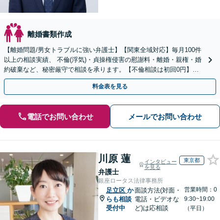
離婚書類作成
【離婚問題/男女トラブルに強い弁護士】【関東全域対応】毎月100件
以上の相談実績、 不倫(浮気)・貞操権侵害の慰謝料・離婚・親権・婚
約破棄など、秘密厳守で相談を承ります。【不倫相談は初回0円】
【電話相談でご契約まで対応可/来所不要】
料金表を見る
電話でお問い合わせ
メールでお問い合わせ
川原 蓮
東京都
インタビュー
を見る
弁護士
銀座ロータス法律事務所
営業時間：0
足立区
か
面談方法(対面・
らも相談
電話・ビデオな
9:30~19:00
受付中
ど)は応相談
（平日）