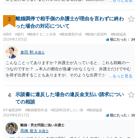
る可能性があります。 また、例えば就業先におけるわいせつ行為が問
題となっているケースや、目撃者として就業先の従業員がおり、目撃
者に証言してもらうことが必要になるケースなどでは、裁判の追行
3
離婚調停で相手側の弁護士が理由を言わずに終わ
上、就業先に協力を仰がなければならない場合や、就業先の従業員に
った場合の対応について
協力を仰がなければならない場合があります。 また、仮に訴訟におい
#調停
#裁判
#離婚すること自体
#離婚書類作成
#離婚の慰謝料
#離婚協議
ていくらかの賠償が認められたとして、被告がこれを任意に支払わな
2024年2月5日
役にたった
24
い場合は、強制執行を申し立てることで債権の回収を図ることができ
ます。 例えば、被告の給料を差し押さえる場合には、裁判所から被告
倉田 勲
弁護士
の就業先に文書が送付されますので、訴訟が起こったことを事後的に
就業先が覚知することになります。 警察への被害届の提出というの
こんなことってありますか？弁護士が入っていると、これも戦略の一
は、必須ではありません。 ただ、当然ながら強制わいせつを行ったこ
つなのですか？ →本人の都合が急遽つかなくなり、弁護士だけでやむ
との証拠がなければ、民事訴訟で勝訴することはできません。
を得ず出席することもありますが、そのような出席できない理由がな
ければ一般的には本人と弁護士が同席して進めるのが通常であり、あ
えて弁護士だけで出席する戦略は聞いたことはありません。
4
示談書に違反した場合の違反金支払い請求につい
ての相談
#不倫慰謝料
#離婚書類作成
#慰謝料請求したい側
#離婚協議
2024年6月17日
役にたった
10
離婚・男女問題に強い弁護士
髙橋 俊太
弁護士