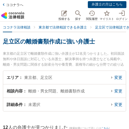
弁護士の方はこちら
ココナラへ
投稿する
探す
閲覧履歴
マイリスト
ログイン
ココナラ法律相談
東京都で法律相談できる弁護士
足立区で法律相談で
足立区の離婚書類作成に強い弁護士
東京都の足立区で離婚書類作成に強い弁護士が12名見つかりました。初回面談
無料や休日面談に対応している弁護士、解決事例を持つ弁護士なども掲載中。
離婚・男女問題に関係する財産分与や養育費、親権等の細かな分野での絞り込
み検索もでき便利です。特に法律事務所イガワの井川 憲太郎弁護士や石塚法律
事務所の石塚 大介弁護士、ベリーベスト法律事務所 北千住オフィスの藤井 菜
エリア
東京都、足立区
変更
奈美弁護士のプロフィール情報や弁護士費用、強みなどが注目されています。
『足立区で土日や夜間に発生した離婚書類作成のトラブルを今すぐに弁護士に
相談内容
離婚・男女問題、離婚書類作成
変更
相談したい』『離婚書類作成のトラブル解決の実績豊富な近くの弁護士を検索
したい』『初回相談無料で離婚書類作成を法律相談できる足立区内の弁護士に
相談予約したい』などでお困りの相談者さんにおすすめです。
詳細条件
未選択
変更
12
人の弁護士が見つかりました
(検索結果について詳しくは
こちら
)