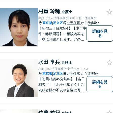
し合い、最も前向きになれる
村重 玲穂
解決を見つけ出すことを目指
弁護士
します。
弁護士法人法律事務所DUON 北千住事務所
東京都
足立区
北千住駅
から徒歩8分
|
【新宿三丁目駅5分】【少年事
詳細を見
件・離婚問題】ご相談内容を
る
丁寧にお聞きします。どのよ
うな解決がいいのか、ひとり
ひとりに合ったものを一緒に
考えていきます。
水田 享兵
弁護士
Authense法律事務所 北千住オフィス
東京都
足立区
北千住駅
から徒歩5分
|
【初回相談45分無料】【当日
詳細を見
相談可】【北千住駅すぐ】ご
る
依頼者様の不安や苦悩に寄り
添いながら、納得の解決とな
るよう冷静かつ粘り強く交渉
します。離婚男女問題では問
佐藤 裕紀
題解決後の人生も見据えてサ