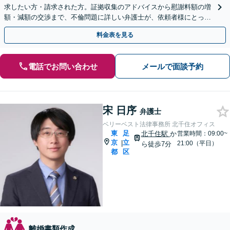
求したい方・請求された方。証拠収集のアドバイスから慰謝料額の増
額・減額の交渉まで、不倫問題に詳しい弁護士が、依頼者様にとって
最善の解決策をご提案いたします。
料金表を見る
電話でお問い合わせ
メールで面談予約
宋 日序
弁護士
ベリーベスト法律事務所 北千住オフィス
東
足
北千住駅
か
営業時間：09:00~
京
立
|
21:00（平日）
ら徒歩7分
都
区
離婚書類作成