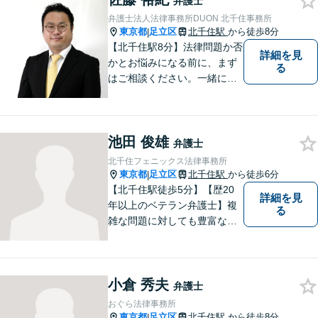
弁護士
ポートします。
弁護士法人法律事務所DUON 北千住事務所
東京都
足立区
北千住駅
から徒歩8分
|
【北千住駅8分】法律問題か否
詳細を見
かとお悩みになる前に、まず
る
はご相談ください。一緒に考
えましょう。 お悩み事を一人
で抱えることはありません。
ご遠慮なくご相談ください。
池田 俊雄
弁護士
北千住フェニックス法律事務所
東京都
足立区
北千住駅
から徒歩6分
|
【北千住駅徒歩5分】【歴20
詳細を見
年以上のベテラン弁護士】複
る
雑な問題に対しても豊富な経
験から実現性の高い提案が可
能です。都心で弁護士をお探
しであればお気軽にご相談く
小倉 秀夫
ださい。依頼者様の声を大切
弁護士
にし、適切に対処して参りま
おぐら法律事務所
す。
東京都
足立区
北千住駅
から徒歩8分
|