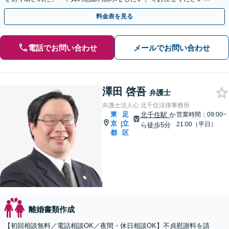
【リーズナブルな料金設定】
料金表を見る
電話でお問い合わせ
メールでお問い合わせ
澤田 啓吾
弁護士
弁護士法人心 北千住法律事務所
東
足
北千住駅
か
営業時間：09:00~
京
立
|
21:00（平日）
ら徒歩5分
都
区
離婚書類作成
【初回相談無料／電話相談OK／夜間・休日相談OK】不貞慰謝料を請