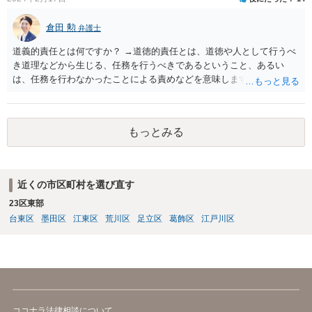
倉田 勲
弁護士
道義的責任とは何ですか？ →道徳的責任とは、道徳や人として行うべ
き道理などから生じる、任務を行うべきであるということ、あるい
は、任務を行わなかったことによる責めなどを意味します。 道義的責
任では、倫理ないし道徳上の責任のため法的責任のような強制力や罰
則はありませんが、道義的責任を果たさないことで、他人からの信用
を無くす、不遇を受けるなどの一般的にはそのような事実上の不利益
もっとみる
が生じます。
近くの市区町村を選び直す
23区東部
台東区
墨田区
江東区
荒川区
足立区
葛飾区
江戸川区
ココナラ法律相談について