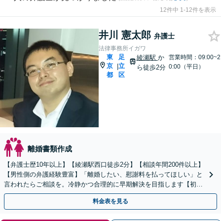
12件中 1-12件を表示
井川 憲太郎
弁護士
法律事務所イガワ
東
足
綾瀬駅
か
営業時間：09:00~2
京
立
|
0:00（平日）
ら徒歩2分
都
区
離婚書類作成
【弁護士歴10年以上】【綾瀬駅西口徒歩2分】【相談年間200件以上】
【男性側の弁護経験豊富】「離婚したい、慰謝料を払ってほしい」と
言われたらご相談を。冷静かつ合理的に早期解決を目指します【初回
面談無料】
料金表を見る