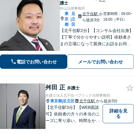
見る
護士
杉山法律事務所
東
足
北千住駅
か
営業時間：09:00~
京
立
|
18:00（平日）
ら徒歩3分
都
区
【北千住駅2分】【コンサル会社出身】
【丁寧で分かりやすい説明】依頼者さ
まの立場になって親身にお話をお伺い
します。話しやすい雰囲気作りを大切
にしておりますので、ささいなお悩み
電話でお問い合わせ
メールでお問い合わせ
でも遠慮なくお聞かせください。【電
話・WEB面談可】
舛田 正
弁護士
弁護士法人北千住パブリック法律事務所
東京都
足立区
北千住駅
から徒歩3分
|
【北千住駅3分】【WEB面談
詳細を見
可】依頼者の方々の本当のニ
る
ーズに寄り添い、時間をかけ
た適切な判決を求めるか、早
期解決を優先するかを共に話