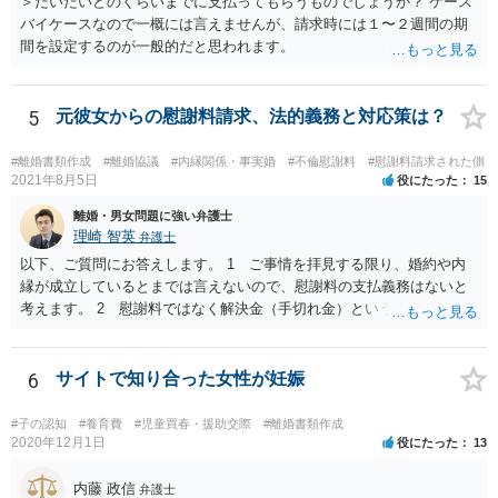
＞だいたいどのくらいまでに支払ってもらうものでしょうか？ ケース
バイケースなので一概には言えませんが、請求時には１〜２週間の期
間を設定するのが一般的だと思われます。
5
元彼女からの慰謝料請求、法的義務と対応策は？
#離婚書類作成
#離婚協議
#内縁関係・事実婚
#不倫慰謝料
#慰謝料請求された側
2021年8月5日
役にたった
15
離婚・男女問題に強い弁護士
理崎 智英
弁護士
以下、ご質問にお答えします。 1 ご事情を拝見する限り、婚約や内
縁が成立しているとまでは言えないので、慰謝料の支払義務はないと
考えます。 2 慰謝料ではなく解決金（手切れ金）という名目で数十
万円支払えば良いと思います。 3 今後同じような請求をされないよ
うに合意書を取り交わす必要はあると思います。 4 合意書を取り交
わし、その中で精算条項（一切の債権債務のないことを確認する）を
6
サイトで知り合った女性が妊娠
設ければ、大丈夫です。
#子の認知
#養育費
#児童買春・援助交際
#離婚書類作成
2020年12月1日
役にたった
13
内藤 政信
弁護士