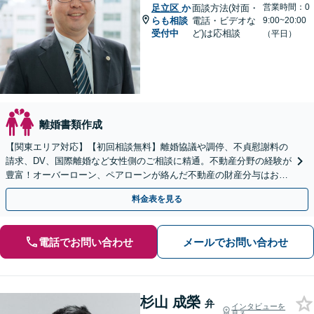
営業時間：0
足立区
か
面談方法(対面・
らも相談
電話・ビデオな
9:00~20:00
受付中
ど)は応相談
（平日）
離婚書類作成
【関東エリア対応】【初回相談無料】離婚協議や調停、不貞慰謝料の
請求、DV、国際離婚など女性側のご相談に精通。不動産分野の経験が
豊富！オーバーローン、ペアローンが絡んだ不動産の財産分与はお任
せください【完全個室】【子連れ相談OK】
料金表を見る
電話でお問い合わせ
メールでお問い合わせ
杉山 成榮
弁
インタビューを