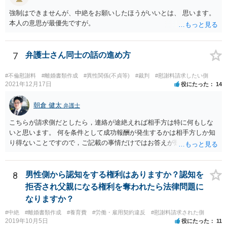
強制はできませんが、中絶をお願いしたほうがいいとは、 思います。
本人の意思が最優先ですが。
7
弁護士さん同士の話の進め方
#不倫慰謝料
#離婚書類作成
#異性関係(不貞等)
#裁判
#慰謝料請求したい側
2021年12月17日
役にたった
14
朝倉 健太
弁護士
こちらが請求側だとしたら，連絡が途絶えれば相手方は特に何もしな
いと思います。 何を条件として成功報酬が発生するかは相手方しか知
り得ないことですので，ご記載の事情だけではお答えが難しいです。
一年以上あけた場合に委任契約が終了していることも，明確に終了さ
せずに続いていることも，いずれもあり得ると思います。個々の弁護
士の考え方によります。
8
男性側から認知をする権利はありますか？認知を
拒否され父親になる権利を奪われたら法律問題に
なりますか？
#中絶
#離婚書類作成
#養育費
#労働・雇用契約違反
#慰謝料請求された側
2019年10月5日
役にたった
11