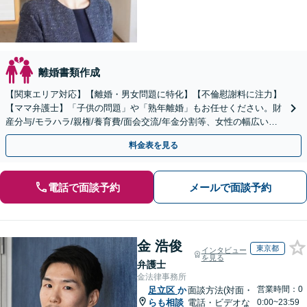
離婚書類作成
【関東エリア対応】【離婚・男女問題に特化】【不倫慰謝料に注力】
【ママ弁護士】「子供の問題」や「熟年離婚」もお任せください。財
産分与/モラハラ/親権/養育費/面会交流/年金分割等、女性の幅広い悩
みに対応。経験豊富な弁護士が解決に導きます。
料金表を見る
電話で面談予約
メールで面談予約
金 浩俊
東京都
インタビュー
を見る
弁護士
金法律事務所
営業時間：0
足立区
か
面談方法(対面・
らも相談
電話・ビデオな
0:00~23:59