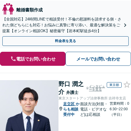
離婚書類作成
【全国対応】24時間LINEで相談受付！不倫の慰謝料を請求する側・さ
れた側どちらにも対応！お悩みに真摯に寄り添い、最適な解決策をご
提案【オンライン相談OK】秘密厳守【岩本町駅徒歩4分】
料金表を見る
電話でお問い合わせ
メールでお問い合わせ
野口 潤之
東京都
インタビュ
ーを見る
介
弁護士
東京スタートアップ法律事務所 吉祥寺支店
営業時間：0
足立区
か
面談方法(対面・
らも相談
電話・ビデオな
6:30~22:00
受付中
ど)は応相談
（平日）