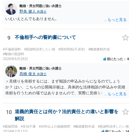
離婚・男女問題に強い弁護士
野条 健人
弁護士
いえいえとんでもありません。
9
不倫相手への誓約書について
#不倫慰謝料
#慰謝料請求したい側
#異性関係(不貞等)
#離婚書類作成
#離婚の慰謝料
2026年6月26日
役にたった
8
離婚・男女問題に強い弁護士
髙橋 俊太
弁護士
＞見積りを依頼するには、まず相談の申込みからになるのでしょう
か？ はい、こちらの公開掲示板は、具体的な法律相談の申込みや見積
依頼を行うための場ではありませんので、実際に見積を確認されたい
場合には、個別に法律事務所又は弁護士宛てに、相談申込みや問い合
わせをしていただく必要があります。
10
道義的責任とは何か？法的責任との違いと影響を
解説
#親族関係
#音信不通
#20年以上の婚姻期間
#離婚書類作成
#慰謝料請求したい側
2024年2月17日
役にたった
14