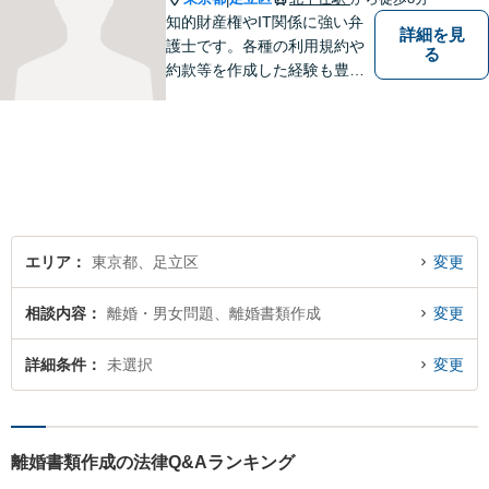
知的財産権やIT関係に強い弁
詳細を見
護士です。各種の利用規約や
る
約款等を作成した経験も豊富
です。契約書のチェック等で
あれば、日本文のみならず英
文のものも対処できます。ネ
ット上での誹謗中傷対策も得
意です。
エリア
東京都、足立区
変更
相談内容
離婚・男女問題、離婚書類作成
変更
詳細条件
未選択
変更
離婚書類作成の法律Q&Aランキング