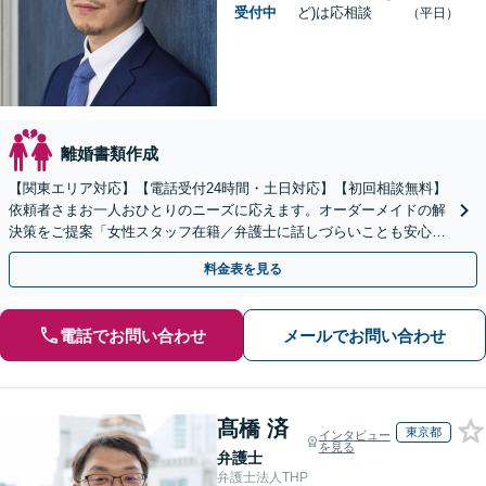
受付中
ど)は応相談
（平日）
離婚書類作成
【関東エリア対応】【電話受付24時間・土日対応】【初回相談無料】
依頼者さまお一人おひとりのニーズに応えます。オーダーメイドの解
決策をご提案「女性スタッフ在籍／弁護士に話しづらいことも安心」
「熟年離婚のご相談お受けします」【完全個室相談】
料金表を見る
電話でお問い合わせ
メールでお問い合わせ
髙橋 済
東京都
インタビュー
を見る
弁護士
弁護士法人THP