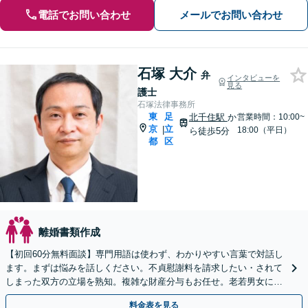
電話でお問い合わせ
メールでお問い合わせ
石塚 大介
弁
インタビューを
見る
護士
石塚法律事務所
東
足
北千住駅
か
営業時間：10:00~
京
立
|
18:00（平日）
ら徒歩5分
都
区
離婚書類作成
【初回60分無料面談】専門用語は使わず、わかりやすい言葉で対話し
ます。まずは悩みを話しください。不貞慰謝料を請求したい・されて
しまった双方の立場を熟知。複雑な財産分与もお任せ。老若男女に幅
広く対応【カード利用可】【北千住駅5分】
料金表を見る