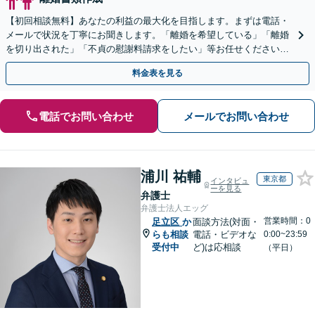
【初回相談無料】あなたの利益の最大化を目指します。まずは電話・
メールで状況を丁寧にお聞きします。「離婚を希望している」「離婚
を切り出された」「不貞の慰謝料請求をしたい」等お任せください。
【リーズナブルな料金設定】
料金表を見る
電話でお問い合わせ
メールでお問い合わせ
浦川 祐輔
東京都
インタビュ
ーを見る
弁護士
弁護士法人エッグ
営業時間：0
足立区
か
面談方法(対面・
らも相談
電話・ビデオな
0:00~23:59
受付中
ど)は応相談
（平日）