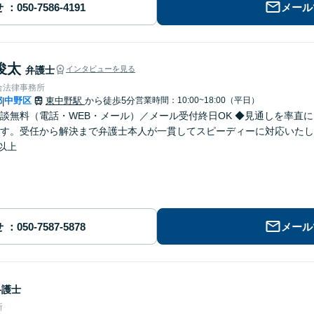
せ
メール
俊太
弁護士
インタビューを見る
合法律事務所
都
中野区
東中野駅
から徒歩5分
営業時間：10:00~18:00（平日）
|
談無料（電話・WEB・メール）／メール受付終日OK ◆見通しを率直
す。受任から解決まで弁護士本人が一貫してスピーディーに対応いたしま
件以上
せ
メール
弁護士
所