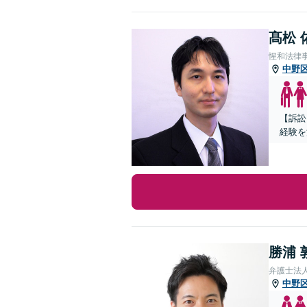
髙松 
惺和法律
中野
【訴訟
経験を
勝浦 
弁護士法
中野