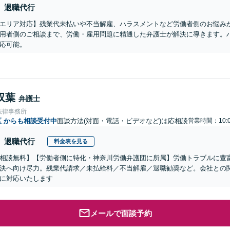
退職代行
エリア対応】残業代未払いや不当解雇、ハラスメントなど労働者側のお悩み
用者側のご相談まで、労働・雇用問題に精通した弁護士が解決に導きます。
応可能。
双葉
弁護士
法律事務所
区
からも相談受付中
面談方法(対面・電話・ビデオなど)は応相談
営業時間：10:0
退職代行
料金表を見る
相談無料】【労働者側に特化・神奈川労働弁護団に所属】労働トラブルに豊
決へ向け尽力。残業代請求／未払給料／不当解雇／退職勧奨など。会社との
に対応いたします
メールで面談予約