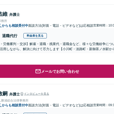
佑維
弁護士
事務所
区
からも相談受付中
面談方法(対面・電話・ビデオなど)は応相談
営業時間：10:0
退職代行
料金表を見る
・労働審判・交渉】解雇・退職・残業代・退職金など、様々な労働紛争につ
活用しながら、解決に向けて尽力します【小川町・淡路町・新御茶ノ水駅か
メールでお問い合わせ
敦嗣
弁護士
インタビューを見る
人勝浦総合法律事務所
区
からも相談受付中
面談方法(対面・電話・ビデオなど)は応相談
営業時間：09:3