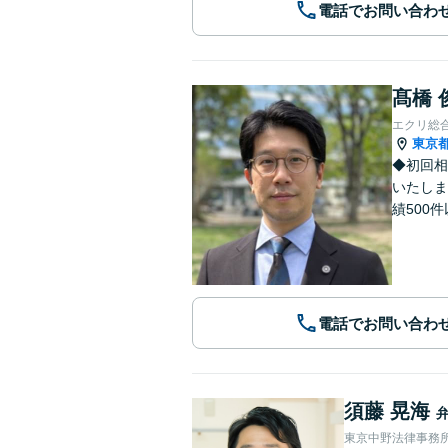
電話でお問い合わ
髙橋 
エクリ総
東京
◆初回相
いたしま
績500
電話でお問い合わ
須藤 晃海
東京中野法律事務