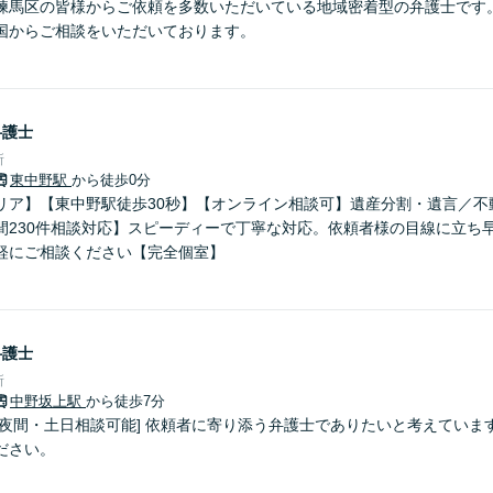
練馬区の皆様からご依頼を多数いただいている地域密着型の弁護士です。
国からご相談をいただいております。
弁護士
所
東中野駅
から徒歩0分
リア】【東中野駅徒歩30秒】【オンライン相談可】遺産分割・遺言／不
間230件相談対応】スピーディーで丁寧な対応。依頼者様の目線に立ち
軽にご相談ください【完全個室】
弁護士
所
中野坂上駅
から徒歩7分
 [夜間・土日相談可能] 依頼者に寄り添う弁護士でありたいと考えてい
ださい。