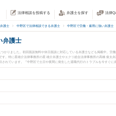
法律相談を投稿する
弁護士を探す
法律Q
弁護士
中野区で法律相談できる弁護士
中野区で労働・雇用に強い弁護士
い弁護士
見つかりました。初回面談無料や休日面談に対応している弁護士なども掲載中。労
です。特に星雄介法律事務所の星 雄介弁護士やエクリ総合法律事務所の髙橋 俊太弁
目されています。『中野区で土日や夜間に発生した退職代行のトラブルを今すぐに
回相談無料で退職代行を法律相談できる中野区内の弁護士に相談予約したい』など