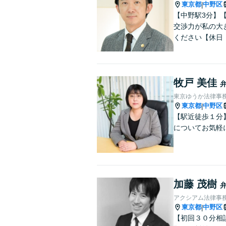
東京都
中野区
|
【中野駅3分】
交渉力が私の大
ください【休日
牧戸 美佳
東京ゆうか法律事
東京都
中野区
|
【駅近徒歩１分
についてお気軽
加藤 茂樹
アクシアム法律事
東京都
中野区
|
【初回３０分相