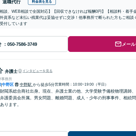
退職代行
料金表を見る
相談、WEB相談で全国対応】【回収できなければ報酬0円】【相談料・着手
外資系など未払い残業代は妥協せずに交渉！他事務所で断られた方もご相談
受付しています
せ
メール
介
弁護士
インタビューを見る
律事務所
都
中野区
中野駅
から徒歩5分
営業時間：10:00~19:00（平日）
|
財閥系総合商社出身。現在、弁護士業の他、大学受験予備校物理講師、
弁護委員会所属。男女問題、離婚問題、成人・少年の刑事事件、相続問
あります。