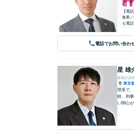
【電話
食業／
も電話
電話でお問い合わ
星 雄
星雄介法
東京
理系で、
師、刑事
い関心が