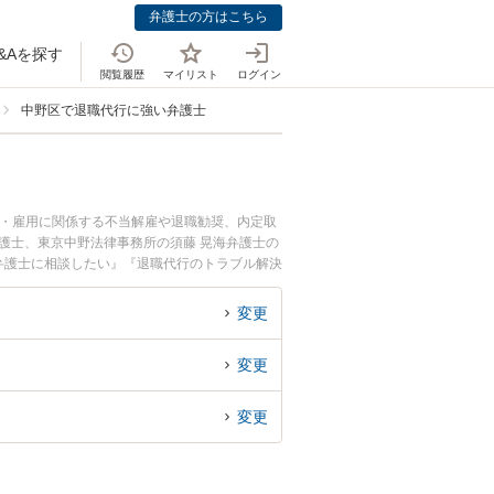
弁護士の方はこちら
&Aを探す
閲覧履歴
マイリスト
ログイン
中野区で退職代行に強い弁護士
働・雇用に関係する不当解雇や退職勧奨、内定取
護士、東京中野法律事務所の須藤 晃海弁護士の
弁護士に相談したい』『退職代行のトラブル解決
でお困りの相談者さんにおすすめです。
変更
変更
変更