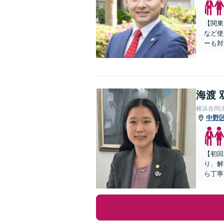
【関東
など使
ーも対
海渡 
横浜合同
中野
【初回
り、解
ら丁寧