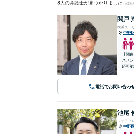
8
人の弁護士が見つかりました
(検索結
関戸 
横浜ユー
中野
【関東
スメン
応可能
電話でお問い合わ
池尾 
フォアフ
中野