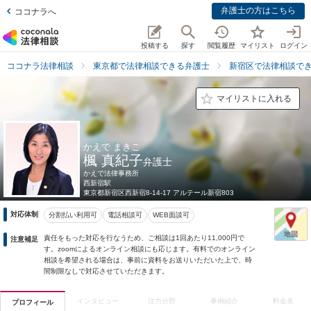
弁護士の方はこちら
ココナラへ
投稿する
探す
閲覧履歴
マイリスト
ログイン
ココナラ法律相談
東京都で法律相談できる弁護士
新宿区で法律相談で
マイリストに入れる
かえで まきこ
楓 真紀子
弁護士
かえで法律事務所
西新宿駅
東京都
新宿区西新宿8-14-17 アルテール新宿803
対応体制
分割払い利用可
電話相談可
WEB面談可
責任をもった対応を行なうため、ご相談は1回あたり11,000円で
注意補足
す。zoomによるオンライン相談にも応じます。有料でのオンライン
相談を希望される場合は、事前に資料をお送りいただいた上で、時
間制限なしで対応させていただきます。
インタビュー
注力分野
事例紹介
料金表
プロフィール