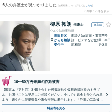
6
人の弁護士が見つかりました
(検索結果について詳しくは
こちら
)
6件中 1-6件を表示
柳原 拓朗
弁護士
東京都
ウルク法律事務所
営業時
世田谷区
面談方法(対面・電
からも相談
話・ビデオなど)は
間：本日
受付中
応相談
定休日
10〜50万円未満の詐欺被害
【関東エリア対応】SNSを介した投資詐欺や仮想通貨詐欺のトラブ
ル、お困りごとは早急にご相談ください。少しでも返金を受けられる
よう、速やかに証拠収集や返金交渉に着手します。「詐欺の二次被
害」のご相談も対応します【初回相談無料】【Web相談可】
料金表を見る