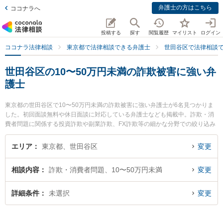
弁護士の方はこちら
ココナラへ
投稿する
探す
閲覧履歴
マイリスト
ログイン
ココナラ法律相談
東京都で法律相談できる弁護士
世田谷区で法律相談
世田谷区の10〜50万円未満の詐欺被害に強い弁
護士
東京都の世田谷区で10〜50万円未満の詐欺被害に強い弁護士が6名見つかりま
した。初回面談無料や休日面談に対応している弁護士なども掲載中。詐欺・消
費者問題に関係する投資詐欺や副業詐欺、FX詐欺等の細かな分野での絞り込み
検索もでき便利です。特に千歳烏山法律事務所の松宮 英人弁護士や弁護士法人
東京あすなろ法律事務所の横溝 秀明弁護士、世田谷国際法律事務所の佐藤 聖也
エリア
東京都、世田谷区
変更
弁護士のプロフィール情報や弁護士費用、強みなどが注目されています。『世
田谷区で土日や夜間に発生した10〜50万円未満の詐欺被害のトラブルを今すぐ
相談内容
詐欺・消費者問題、10〜50万円未満
変更
に弁護士に相談したい』『10〜50万円未満の詐欺被害のトラブル解決の実績豊
富な近くの弁護士を検索したい』『初回相談無料で10〜50万円未満の詐欺被害
を法律相談できる世田谷区内の弁護士に相談予約したい』などでお困りの相談
詳細条件
未選択
変更
者さんにおすすめです。