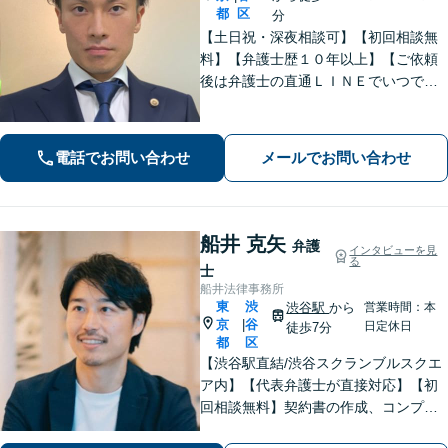
都
区
分
【土日祝・深夜相談可】【初回相談無
料】【弁護士歴１０年以上】【ご依頼
後は弁護士の直通ＬＩＮＥでいつでも
連絡可能】【刑事事件・不動産トラブ
ル・企業法務・男女トラブル・ナイト
ワークトラブルに注力】
電話でお問い合わせ
メールでお問い合わせ
船井 克矢
弁護
インタビューを見
る
士
船井法律事務所
東
渋
渋谷駅
から
営業時間：本
京
谷
|
日定休日
徒歩7分
都
区
【渋谷駅直結/渋谷スクランブルスクエ
ア内】【代表弁護士が直接対応】【初
回相談無料】契約書の作成、コンプラ
イアンス整備などの経営サポートか