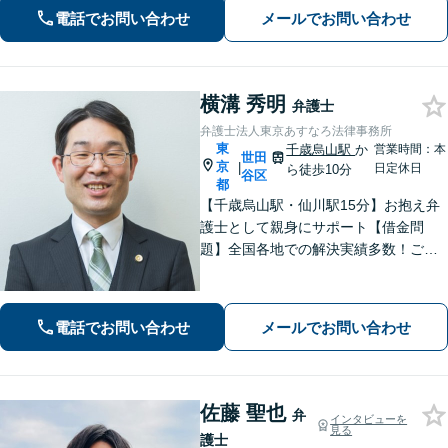
ております【借金問題】迅速な対応で
電話でお問い合わせ
メールでお問い合わせ
人生の再出発をサポートします【千歳
烏山駅2分】
横溝 秀明
弁護士
弁護士法人東京あすなろ法律事務所
東
千歳烏山駅
か
営業時間：本
世田
京
|
日定休日
ら徒歩10分
谷区
都
【千歳烏山駅・仙川駅15分】お抱え弁
護士として親身にサポート【借金問
題】全国各地での解決実績多数！ご相
談は何度でも無料で、迅速かつ的確な
対応で満足度の高い解決を目指します
【相続・遺言】協議・調停・裁判に幅
電話でお問い合わせ
メールでお問い合わせ
広く対応【分割払い対応】【電話相談
OK】
佐藤 聖也
弁
インタビューを
見る
護士