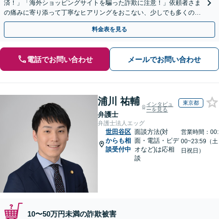
済！」「海外ショッピングサイトを騙った詐欺に注意！」依頼者さま
の痛みに寄り添って丁寧なヒアリングをおこない、少しでも多くの返
金が得られるよう尽力します！
料金表を見る
電話でお問い合わせ
メールでお問い合わせ
浦川 祐輔
東京都
インタビュ
ーを見る
弁護士
弁護士法人エッグ
世田谷区
面談方法(対
営業時間：00:
からも相
面・電話・ビデ
00~23:59（土
談受付中
オなど)は応相
日祝日）
談
10〜50万円未満の詐欺被害