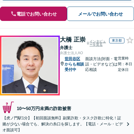
電話でお問い合わせ
メールでお問い合わせ
大橋 正崇
東京都
インタビュ
ーを見る
弁護士
弁護士法人AO
営業時
世田谷区
面談方法(対面・電
からも相談
話・ビデオなど)は
間：本日
受付中
応相談
定休日
10〜50万円未満の詐欺被害
【虎ノ門駅1分】【初回面談無料】副業詐欺・タスク詐欺に特化！証
拠が少ない場合でも、解決の糸口を探します。【電話・メール・ビデ
オ面談可】