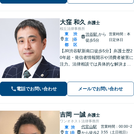
大窪 和久
弁護士
桜丘法律事務所
東
渋
渋谷駅
から
営業時間：本
京
谷
|
日定休日
徒歩5分
都
区
【JR渋谷駅新南口徒歩5分】弁護士歴2
0年超・発信者情報開示や消費者被害に
注力。法律相談では具体的な解決まで
のイメージをわかりやすくお伝えし、
依頼者にとってベストの解決に向けて
粘り強く活動します。
電話でお問い合わせ
メールでお問い合わせ
吉岡 一誠
弁護士
ワンオネスト法律事務所
代官山駅
営業時間：00:00~2
東
渋
3:55（土日祝日）
京
谷
から徒歩2
|