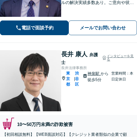
ルの解決実績多数あり。ご意向や状況
を丁寧に伺い、お一人お一人に合った
最善の解決策をご提案いたします【電
話相談可】【完全個室で対応】離婚／
電話で面談予約
メールでお問い合わせ
借金問題もご相談ください
長井 康人
弁護
インタビューを見
る
士
長井法律事務所
東
渋
神泉駅
から
営業時間：本
京
谷
|
日定休日
徒歩5分
都
区
10〜50万円未満の詐欺被害
【初回相談無料】【WEB面談対応】【クレジット業者類似の企業で顧