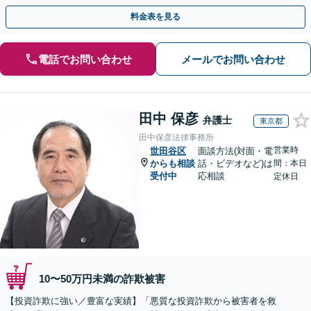
対応】
料金表を見る
電話でお問い合わせ
メールでお問い合わせ
田中 保彦
弁護士
東京都
田中保彦法律事務所
営業時
世田谷区
面談方法(対面・電
からも相談
話・ビデオなど)は
間：本日
受付中
応相談
定休日
10〜50万円未満の詐欺被害
【投資詐欺に強い／豊富な実績】「悪質な投資詐欺から被害者を救