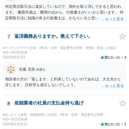
特定商法取引法に違反しているので、契約を取り消しできると思われ
ます。 書面作成は、費用の点から、行政書士がいいかと思います。 特
定商取引法に知識の有る行政書士は、かなりいると思います。 問い合
わせされるといいでしょう。 今後の支払いは、不要です。
7
返済義務ありますか。教えて下さい。
#マッチングアプリ詐欺
#本名・住所・電話番号が判明
#恐喝・脅迫への対応
#10〜50万円未満
2022年6月3日
役にたった
4
佐藤 充崇
弁護士
相談者の方が「返します」と約束していないのであれば、大丈夫かと
存じます。 詐欺罪も成立しないでしょう。
8
依頼業者の社員の支払金持ち逃げ
#ぼったくり被害
#高額請求への対応
#本名・住所・電話番号が判明
#10〜50万円未満
2024年1月31日
役にたった
1