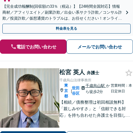
【完全成功報酬制(回収額の33％（税込）】【24時間全国対応】情報
商材／アフィリエイト／副業詐欺／出会い系サクラ詐欺／コンサル詐
欺／投資詐欺／仮想通貨のトラブルは、お任せください！オンライン
のみで解決も可能！
料金表を見る
電話でお問い合わせ
メールでお問い合わせ
松宮 英人
弁護士
千歳烏山法律事務所
東
千歳烏山駅
か
営業時間：本
世田
京
|
日定休日
ら徒歩2分
谷区
都
【相続／債務整理は初回相談無料】
「親しみやすさ」と「信頼できる対
応」を持ち合わせた弁護士を目指して
【相続問題】依頼者様の言葉に耳を傾
け、お気持ちを尊重することを心掛け