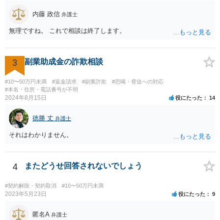
内藤 政信
弁護士
無理ですね。 これで相談は終了します。
3
副業助成金の詐欺相談
#10〜50万円未満
#返金請求
#副業詐欺
#恐喝・脅迫への対応
#本名・住所・電話番号が不明
2024年8月15日
役にたった
14
徳勝 丈
弁護士
それはわかりません。
4
またどうせ回答されないでしょう
#契約解除・契約取消
#10〜50万円未満
2023年5月23日
役にたった
9
匿名A
弁護士