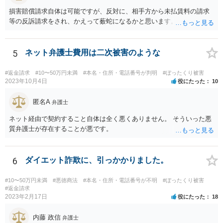
損害賠償請求自体は可能ですが、反対に、相手方から未払賃料の請求
等の反訴請求をされ、かえって薮蛇になるかと思います。
5
ネット弁護士費用は二次被害のような
#返金請求
#10〜50万円未満
#本名・住所・電話番号が判明
#ぼったくり被害
2023年10月4日
役にたった
10
匿名A
弁護士
ネット経由で契約すること自体は全く悪くありません。 そういった悪
質弁護士が存在することが悪です。
6
ダイエット詐欺に、引っかかりました。
#10〜50万円未満
#悪徳商法
#本名・住所・電話番号が不明
#ぼったくり被害
#返金請求
2023年2月17日
役にたった
18
内藤 政信
弁護士