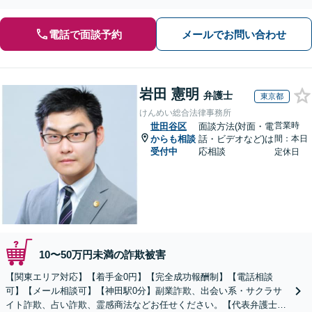
電話で面談予約
メールでお問い合わせ
岩田 憲明
弁護士
東京都
けんめい総合法律事務所
営業時
世田谷区
面談方法(対面・電
からも相談
話・ビデオなど)は
間：本日
受付中
応相談
定休日
10〜50万円未満の詐欺被害
【関東エリア対応】【着手金0円】【完全成功報酬制】【電話相談
可】【メール相談可】【神田駅0分】副業詐欺、出会い系・サクラサ
イト詐欺、占い詐欺、霊感商法などお任せください。【代表弁護士が