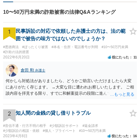
最適な解決策を提案【年中無
休・早朝夜間対応可能（要予
10〜50万円未満の詐欺被害の法律Q&Aランキング
約）】
1
民事訴訟の対応で依頼した弁護士の方は、法の範
囲で被告の味方ではないのでしょうか？
#悪徳商法
#ぼったくり被害
#本名・住所・電話番号が判明
#10〜50万円未満
#詐欺の法的措置
2022年6月20日
役にたった
11
倉田 勲
弁護士
何かしら対処法がありましたら、どうかご助言いただけましたら大変
にありがたく存じます。 →大変な目に遭われお察しいたします。 ご相
談内容を拝見する限り、すでに和解案提示の段階に進んでいるとなる
と書面や証拠提出もそれなりにされているものと思います。回答する
にあたってはそれらの書面や証拠を拝見しないと適切な回答は難しい
ですので、書面などをもってお近くの法律事務所でセカンドオピニオ
2
知人間の金銭の貸し借りトラブル
ンを受けることをお勧めします。
#音信不通・行方不明の相手
#少額訴訟サポート
#返金請求
#少額訴訟の相談・依頼
#個人・プライベート
#10〜50万円未満
2023年4月8日
役にたった
16