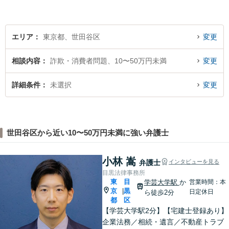
的にどのようなことでもご相
談に応じます。お気軽にご相
談ください。
エリア
東京都、世田谷区
変更
相談内容
詐欺・消費者問題、10〜50万円未満
変更
詳細条件
未選択
変更
世田谷区から近い10〜50万円未満に強い弁護士
小林 嵩
弁護士
インタビューを見る
目黒法律事務所
東
目
学芸大学駅
か
営業時間：本
京
黒
|
日定休日
ら徒歩2分
都
区
【学芸大学駅2分】【宅建士登録あり】
企業法務／相続・遺言／不動産トラブ