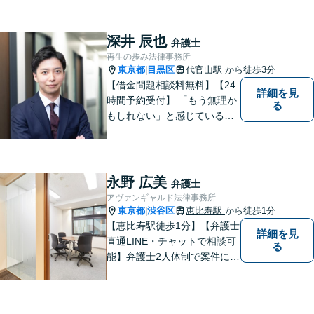
ご相談ください。
深井 辰也
弁護士
再生の歩み法律事務所
東京都
目黒区
代官山駅
から徒歩3分
|
【借金問題相談料無料】【24
詳細を見
時間予約受付】 「もう無理か
る
もしれない」と感じている方
でも、希望を見出せるケース
が多くありますので、まずは
一度ご相談ください。【セカ
ンドオピニオンにも対応】
永野 広美
弁護士
アヴァンギャルド法律事務所
東京都
渋谷区
恵比寿駅
から徒歩1分
|
【恵比寿駅徒歩1分】【弁護士
詳細を見
直通LINE・チャットで相談可
る
能】弁護士2人体制で案件に取
り組み、多角的な視点から迅
速に解決に導きます。依頼者
様のお話をしっかりと伺い、