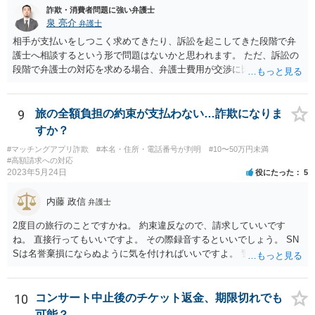
詐欺・消費者問題に強い弁護士
泉 亮介
弁護士
相手が支払いをしつこく求めてきたり、訴訟を起こしてきた段階で弁
護士へ相談するという形で問題はないかと思われます。 ただ、訴訟の
段階で弁護士の対応を求める場合、弁護士費用が交渉に比べて高くな
りやすい為、相手の対応を見ながらどのタイミングで弁護士を入れる
のかを考えておく必要があるでしょう。
9
旅の全額負担の約束が支払わない…詐欺になりま
すか？
#マッチングアプリ詐欺
#本名・住所・電話番号が判明
#10〜50万円未満
#高額請求への対応
2023年5月24日
役にたった
5
内藤 政信
弁護士
2度目の旅行のことですかね。 約束違反なので、請求していいです
ね。 直接行ってもいいですよ。 その際録音するといいでしょう。 SN
Sは名誉棄損にならぬように気を付ければいいですよ。 警察に行って
も民事と言われるだけでしょう。
10
コンサート中止後のチケット返金、期限切れでも
可能？