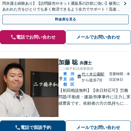
問弁護士経験あり】【訪問販売やネット通販系の詐欺に強い】被害に
あわれた方をひとりでも多く救済できるよう全力でサポート！迅速な
対応で返還請求をおこないます【休日・夜間相談可】
料金表を見る
電話でお問い合わせ
メールでお問い合わせ
加藤 聡
弁護士
二ツ橋平和法律事務所
東
渋
代々木公園駅
営業時間：本
京
谷
|
日定休日
から徒歩7分
都
区
【初回相談無料】【休日対応可】労働
問題/不動産・建築/刑事事件に注力し実
績豊富です。依頼者の方の気持ちに寄
り添い、迅速な行動で難しい問題にも
誠実に対応します。
電話で面談予約
メールでお問い合わせ