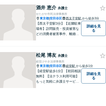
意向を汲み取り、希望を尊重
酒井 恵介
した弁護活動を行います。
弁護士
【電話相談可】
せたがや市民法律事務所
東京都
世田谷区
西太子堂駅
から徒歩3分
|
【西太子堂駅3分】【近隣駐車
詳細を見
場有】訪問販売・投資被害な
る
どの消費者被害事件、離婚・
相続などの家事事件、任意整
理・ 破産・個人再生、ヤミ金
被害などの多重債務事件、生
松尾 博友
活保護の申請同行・審査請求
弁護士
など 幅広い案件に全力で取り
経堂けやき法律事務所
組んでいます。
東京都
世田谷区
経堂駅
から徒歩1分
|
【経堂駅徒歩1分】【初回相談
詳細を見
無料】【法テラス利用可能】
る
もっと気軽に弁護士サービス
をご利用いただきたいとの思
いから、さまざまなご相談に
幅広く対応いたします。日常
生活の法的トラブルは、基本