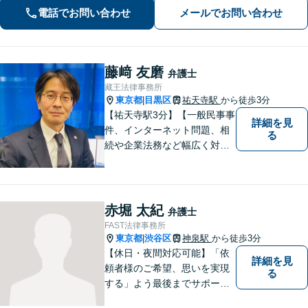
ら、離婚や相続、労働トラブルなど幅
電話でお問い合わせ
メールでお問い合わせ
広く対応可能｡早期解決に向けて尽力し
ます【渋谷区周辺企業様からのご相談
歓迎】
藤﨑 友磨
弁護士
藏王法律事務所
東京都
目黒区
祐天寺駅
から徒歩3分
|
【祐天寺駅3分】【一般民事事
詳細を見
件、インターネット問題、相
る
続や企業法務など幅広く対応
可能！】皆様のお話を隅々ま
でお伺いし、納得のいく解決
へと導いてまいります。お困
りごとがあれば、なんでもご
赤堀 太紀
弁護士
相談ください。スピーディで
FAST法律事務所
的確な解決方法をご提案いた
東京都
渋谷区
神泉駅
から徒歩3分
|
します。
【休日・夜間対応可能】「依
詳細を見
頼者様のご希望、思いを実現
る
する」よう最後までサポート
いたします。どうぞお気軽に