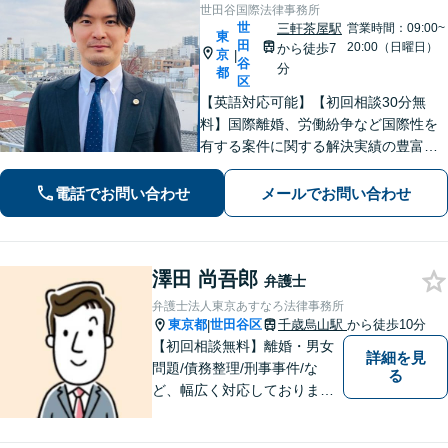
世田谷国際法律事務所
世
三軒茶屋駅
営業時間：09:00~
東
田
20:00（日曜日）
から徒歩7
京
|
谷
分
都
区
【英語対応可能】【初回相談30分無
料】国際離婚、労働紛争など国際性を
有する案件に関する解決実績の豊富な
弁護士が丁寧に対応いたします【夜
間・休日・オンライン対応も可】【三
電話でお問い合わせ
メールでお問い合わせ
軒茶屋駅徒歩7分】
澤田 尚吾郎
弁護士
弁護士法人東京あすなろ法律事務所
東京都
世田谷区
千歳烏山駅
から徒歩10分
|
【初回相談無料】離婚・男女
詳細を見
問題/債務整理/刑事事件/な
る
ど、幅広く対応しておりま
す。お困りごとは、すぐにご
相談ください！依頼者さまの