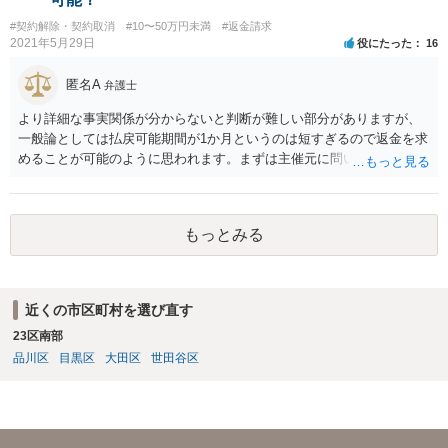
#契約解除・契約取消
#10〜50万円未満
#返金請求
2021年5月29日
役にたった
16
匿名A
弁護士
より詳細な事実関係が分からないと判断が難しい部分がありますが、
一般論としては払戻可能期間が1か月というのは短すぎるので返金を求
めることが可能のように思われます。まずは主催元に問い合わせてみ
るとよいのではないかと存じます。話し合いで解決できない場合、弁
護士を立てると明らかに費用倒れですので、ご自身でチケットサイト
運営会社等に代金返還請求訴訟等を提起することが考えられるかと存
もっとみる
じます。
近くの市区町村を選び直す
23区南部
品川区
目黒区
大田区
世田谷区