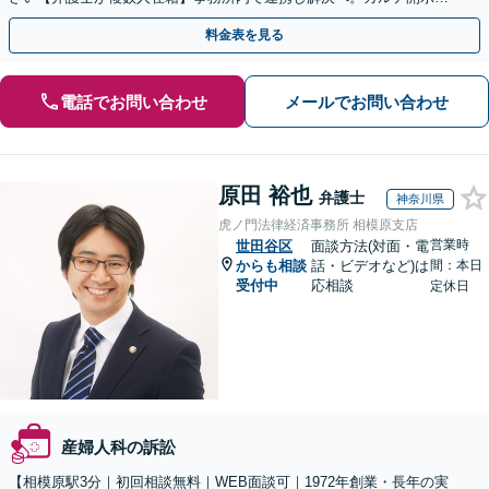
返金・賠償請求をサポートいたします【休日夜間面談可】
料金表を見る
電話でお問い合わせ
メールでお問い合わせ
原田 裕也
弁護士
神奈川県
虎ノ門法律経済事務所 相模原支店
営業時
世田谷区
面談方法(対面・電
からも相談
話・ビデオなど)は
間：本日
受付中
応相談
定休日
産婦人科の訴訟
【相模原駅3分｜初回相談無料｜WEB面談可｜1972年創業・長年の実