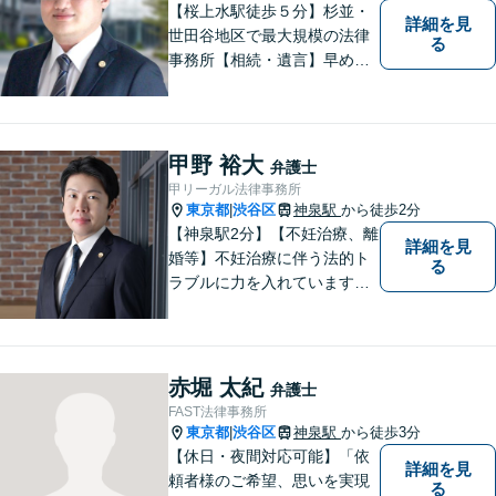
【桜上水駅徒歩５分】杉並・
詳細を見
世田谷地区で最大規模の法律
る
事務所【相続・遺言】早めの
ご相談が解決への一番の近道
です【企業法務】契約書の作
成・リーガルチェックもご相
談下さい【借金・債務整理】
甲野 裕大
弁護士
生活再建に向けて伴走しま
甲リーガル法律事務所
す！
東京都
渋谷区
神泉駅
から徒歩2分
|
【神泉駅2分】【不妊治療、離
詳細を見
婚等】不妊治療に伴う法的ト
る
ラブルに力を入れています。
今後の見通しや進め方を具体
的にお示しし、ご相談に来ら
れた方々の気持ちが少しでも
楽になっていただけるように
赤堀 太紀
弁護士
心がけております。離婚や交
FAST法律事務所
通事故に関するご相談も受付
東京都
渋谷区
神泉駅
から徒歩3分
|
けております。
【休日・夜間対応可能】「依
詳細を見
頼者様のご希望、思いを実現
る