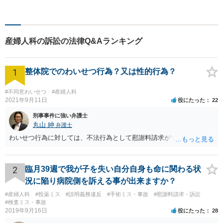
の、明日の幸せのために、私
は全力を尽くします。
産婦人科の訴訟の法律Q&Aランキング
1
整体院でのわいせつ行為？又は性的行為？
#不同意わいせつ
#産婦人科
2021年9月11日
役にたった
22
刑事事件に強い弁護士
丸山 紳
弁護士
わいせつ行為に対しては、不法行為として慰謝料請求ができます。
2
臨月39週で我が子を失い自分自身も命に関わる状
況に陥り病院側を訴える事が出来ますか？
#産婦人科
#投薬ミス
#説明義務違反
#手術ミス・事故
#慰謝料請求・訴訟
#検査ミス・事故
2019年9月16日
役にたった
28