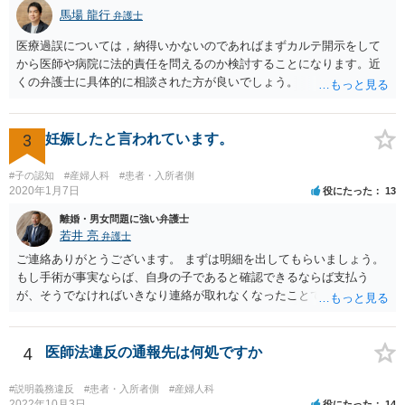
馬場 龍行
弁護士
医療過誤については，納得いかないのであればまずカルテ開示をして
から医師や病院に法的責任を問えるのか検討することになります。近
くの弁護士に具体的に相談された方が良いでしょう。
3
妊娠したと言われています。
#子の認知
#産婦人科
#患者・入所者側
2020年1月7日
役にたった
13
離婚・男女問題に強い弁護士
若井 亮
弁護士
ご連絡ありがとうございます。 まずは明細を出してもらいましょう。
もし手術が事実ならば、自身の子であると確認できるならば支払う
が、そうでなければいきなり連絡が取れなくなったことで不信感もあ
るし、自身の子であるか疑問に残る点もあるので、支払えないと回答
してはいかがでしょうか。 代理人となる場合ですが、事務所ごとにま
ちまちです。 弊所の場合、交渉をお受けするとなると20万円くらいが
4
医師法違反の通報先は何処ですか
多いかと思います。
#説明義務違反
#患者・入所者側
#産婦人科
2022年10月3日
役にたった
14