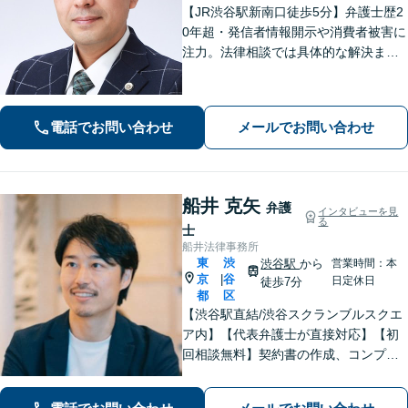
【JR渋谷駅新南口徒歩5分】弁護士歴2
0年超・発信者情報開示や消費者被害に
注力。法律相談では具体的な解決まで
のイメージをわかりやすくお伝えし、
依頼者にとってベストの解決に向けて
粘り強く活動します。
電話でお問い合わせ
メールでお問い合わせ
船井 克矢
弁護
インタビューを見
る
士
船井法律事務所
東
渋
渋谷駅
から
営業時間：本
京
谷
|
日定休日
徒歩7分
都
区
【渋谷駅直結/渋谷スクランブルスクエ
ア内】【代表弁護士が直接対応】【初
回相談無料】契約書の作成、コンプラ
イアンス整備などの経営サポートか
ら、離婚や相続、労働トラブルなど幅