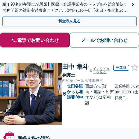
績！90名の弁護士が所属】医療・介護事業者のトラブルを総合解決！
労務問題の対応実績豊富／カスハラ対策もお任せ【休日・夜間相談可
／忙しい方にも安心の柔軟なサポート体制】
料金表を見る
電話でお問い合わせ
メールでお問い合わせ
田中 隼斗
千葉県
インタビュ
ーを見る
弁護士
西船橋ゴール法律事務所
世田谷区
面談方法(対
営業時間：09:
からも相
面・電話・ビデ
00~20:00（土
談受付中
オなど)は応相
日祝日）
談
産婦人科の訴訟