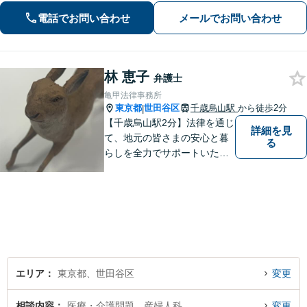
間・休日・オンライン対応も可】【三
電話でお問い合わせ
メールでお問い合わせ
軒茶屋駅徒歩7分】
林 恵子
弁護士
亀甲法律事務所
東京都
世田谷区
千歳烏山駅
から徒歩2分
|
【千歳烏山駅2分】法律を通じ
詳細を見
て、地元の皆さまの安心と暮
る
らしを全力でサポートいたし
ます！丁寧にお話をお伺い、
分かりやすくご説明すること
を大切にしています。どんな
に複雑なお悩みでも、安心し
てご相談ください。※電話は
面談予約のみ。【地域密着型
の法律事務所】
エリア
東京都、世田谷区
変更
相談内容
医療・介護問題、産婦人科
変更