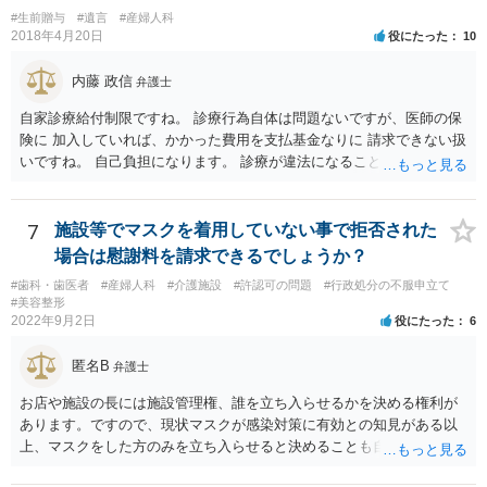
であると主張するのであれば、DNA鑑定をするのも一つの選択肢にな
#生前贈与
#遺言
#産婦人科
るかと思います ④慰謝料請求されるのか ★慰謝料請求の根拠はないで
2018年4月20日
役にたった
10
しょう。合意に基づく性行為ですから、妊娠や病気などのリスクを受
け入れていると言えます。 当方行為が不法行為などに該当することは
内藤 政信
弁護士
ないかと思います。 相手方が揺さぶりをかけてくるようでしたら、代
自家診療給付制限ですね。 診療行為自体は問題ないですが、医師の保
理人を立てて、事実確認のほか対応の全てを任せてしまうというやり
険に 加入していれば、かかった費用を支払基金なりに 請求できない扱
方もあります。 妊娠をしたという話をベースにしたトラブルも多くあ
いですね。 自己負担になります。 診療が違法になることはないです
るところなので、もし相手方が脅し含みで請求をしてくるようであれ
ね。 違う保険であれば、通常通り請求できますね。
ば、早い段階で代理人を立てて対応されたほうが良いかもしれませ
ん。
7
施設等でマスクを着用していない事で拒否された
場合は慰謝料を請求できるでしょうか？
#歯科・歯医者
#産婦人科
#介護施設
#許認可の問題
#行政処分の不服申立て
#美容整形
2022年9月2日
役にたった
6
匿名B
弁護士
お店や施設の長には施設管理権、誰を立ち入らせるかを決める権利が
あります。ですので、現状マスクが感染対策に有効との知見がある以
上、マスクをした方のみを立ち入らせると決めることも自由であり、
不当な差別には当たらないと考えられます。 これが公衆浴場や旅館業