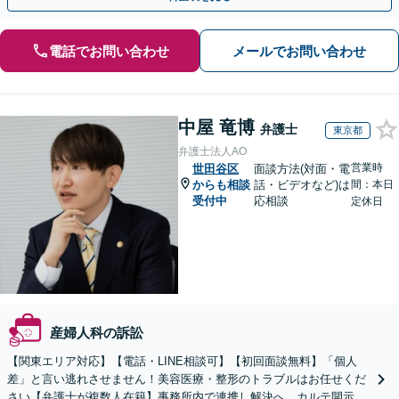
電話でお問い合わせ
メールでお問い合わせ
中屋 竜博
弁護士
東京都
弁護士法人AO
営業時
世田谷区
面談方法(対面・電
からも相談
話・ビデオなど)は
間：本日
受付中
応相談
定休日
産婦人科の訴訟
【関東エリア対応】【電話・LINE相談可】【初回面談無料】「個人
差」と言い逃れさせません！美容医療・整形のトラブルはお任せくだ
さい【弁護士が複数人在籍】事務所内で連携し解決へ。カルテ開示や