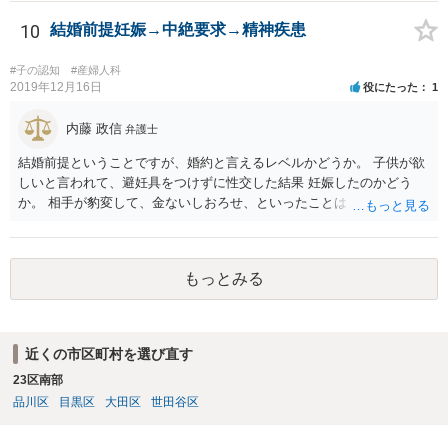
10
結婚前提妊娠→中絶要求→精神疾患
#子の認知
#産婦人科
2019年12月16日
役にたった
1
内藤 政信
弁護士
結婚前提ということですが、婚約と言えるレベルかどうか。 子供が欲
しいと言われて、避妊具をつけずに性交した結果 妊娠したのかどう
か。 相手が豹変して、金ないしおろせ、といったことは、不法 行為に
あたるでしょう。 精神疾患の原因が、相手の豹変と意に添わぬ中絶に
よるも のかどうか、説明付きの診断書が欲しいですね。 慰謝料請求
は、可能でしょう。
もっとみる
近くの市区町村を選び直す
23区南部
品川区
目黒区
大田区
世田谷区