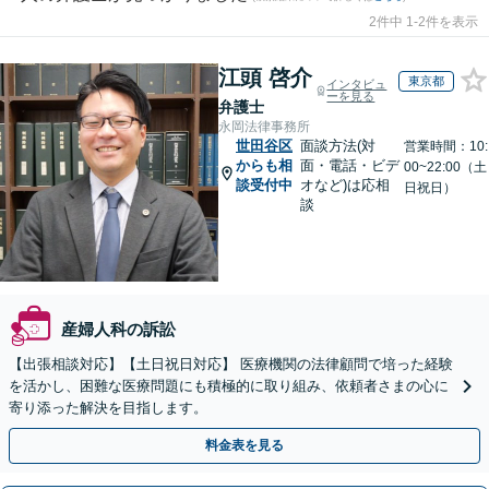
2件中 1-2件を表示
江頭 啓介
東京都
インタビュ
ーを見る
弁護士
永岡法律事務所
世田谷区
面談方法(対
営業時間：10:
からも相
面・電話・ビデ
00~22:00（土
談受付中
オなど)は応相
日祝日）
談
産婦人科の訴訟
【出張相談対応】【土日祝日対応】 医療機関の法律顧問で培った経験
を活かし、困難な医療問題にも積極的に取り組み、依頼者さまの心に
寄り添った解決を目指します。
料金表を見る