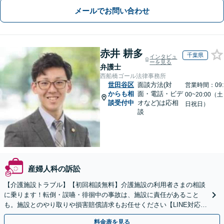
メールでお問い合わせ
赤井 耕多
千葉県
インタビュ
ーを見る
弁護士
西船橋ゴール法律事務所
世田谷区
面談方法(対
営業時間：09:
からも相
面・電話・ビデ
00~20:00（土
談受付中
オなど)は応相
日祝日）
談
産婦人科の訴訟
【介護施設トラブル】【初回相談無料】介護施設の利用者さまの相談
に乗ります！転倒・誤嚥・徘徊中の事故は、施設に責任があること
も。施設とのやり取りや損害賠償請求もお任せください【LINE対応
可】【夜間・休日面談可】【関東エリア対応】
料金表を見る