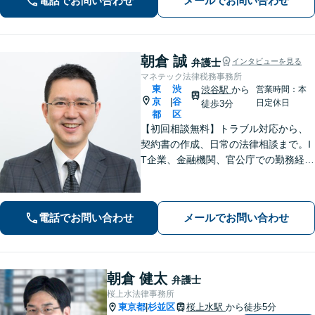
電話でお問い合わせ
メールでお問い合わせ
広く対応可能｡早期解決に向けて尽力し
ます【渋谷区周辺企業様からのご相談
歓迎】
朝倉 誠
弁護士
インタビューを見る
マネテック法律税務事務所
東
渋
渋谷駅
から
営業時間：本
京
谷
|
日定休日
徒歩3分
都
区
【初回相談無料】トラブル対応から、
契約書の作成、日常の法律相談まで。I
T企業、金融機関、官公庁での勤務経験
を有する弁護士が、あなたの法律問題
を解決に導きます。【電話・メール・
WEB面談可】【渋谷駅6分】
電話でお問い合わせ
メールでお問い合わせ
朝倉 健太
弁護士
桜上水法律事務所
東京都
杉並区
桜上水駅
から徒歩5分
|