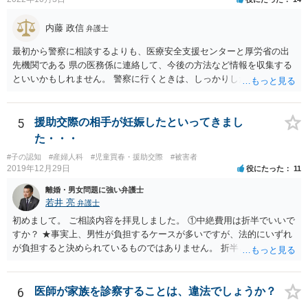
内藤 政信
弁護士
最初から警察に相談するよりも、医療安全支援センターと厚労省の出
先機関である 県の医務係に連絡して、今後の方法など情報を収集する
といいかもしれません。 警察に行くときは、しっかりした被害届ある
いは告発状を作成、持参して、相談に行くといいでしょう。
5
援助交際の相手が妊娠したといってきまし
た・・・
#子の認知
#産婦人科
#児童買春・援助交際
#被害者
2019年12月29日
役にたった
11
離婚・男女問題に強い弁護士
若井 亮
弁護士
初めまして。 ご相談内容を拝見しました。 ①中絶費用は折半でいいで
すか？ ★事実上、男性が負担するケースが多いですが、法的にいずれ
が負担すると決められているものではありません。 折半という考え方
もあるでしょう。 ②避妊しなかったが無理やりしたわけでもない、拒
否するそぶりもなかったので合意の上となるのか？ ★性行為について
の合意があることは特に問題にならないでしょう ③DNA鑑定をして事
6
医師が家族を診察することは、違法でしょうか？
実確認までしたほうがよいのか ★本当に妊娠をしており、こちらの子