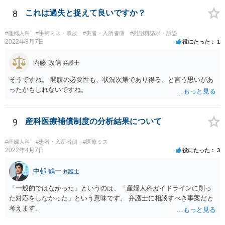
など公益的な側面のある業種ですと、公衆浴場法など各種業法で定め
られた理由以外での利用拒否は禁止されていますし、公の施設でもマ
8
これは過失と捉えて良いですか？
スクなしだけでの利用拒否は問題となりえますが、民間のお店に対し
ては慰謝料の請求は認められないと考えられます。
#産婦人科
#手術ミス・事故
#患者・入所者側
#慰謝料請求・訴訟
2022年8月7日
役にたった
1
内藤 政信
弁護士
そうですね。 開腹の必要性も、状況次第であり得る、と言う思いがあ
ったかもしれないですね。
9
産科医療補償制度の分析結果について
#産婦人科
#患者・入所者側
#医療ミス
2022年4月7日
役にたった
3
中邨 鶴一
弁護士
「一般的ではなかった」というのは、「産婦人科ガイドラインに則っ
た対応をしなかった」という意味です。 弁護士に相談すべき事案だと
考えます。