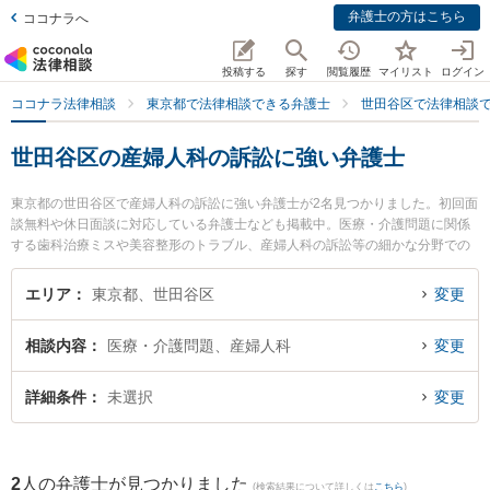
弁護士の方はこちら
ココナラへ
投稿する
探す
閲覧履歴
マイリスト
ログイン
ココナラ法律相談
東京都で法律相談できる弁護士
世田谷区で法律相談
世田谷区の産婦人科の訴訟に強い弁護士
東京都の世田谷区で産婦人科の訴訟に強い弁護士が2名見つかりました。初回面
談無料や休日面談に対応している弁護士なども掲載中。医療・介護問題に関係
する歯科治療ミスや美容整形のトラブル、産婦人科の訴訟等の細かな分野での
絞り込み検索もでき便利です。特に世田谷国際法律事務所の佐藤 聖也弁護士や
亀甲法律事務所の林 恵子弁護士のプロフィール情報や弁護士費用、強みなどが
エリア
東京都、世田谷区
変更
注目されています。『世田谷区で土日や夜間に発生した産婦人科の訴訟のトラ
ブルを今すぐに弁護士に相談したい』『産婦人科の訴訟のトラブル解決の実績
相談内容
医療・介護問題、産婦人科
変更
豊富な近くの弁護士を検索したい』『初回相談無料で産婦人科の訴訟を法律相
談できる世田谷区内の弁護士に相談予約したい』などでお困りの相談者さんに
おすすめです。
詳細条件
未選択
変更
2
人の弁護士が見つかりました
(検索結果について詳しくは
こちら
)