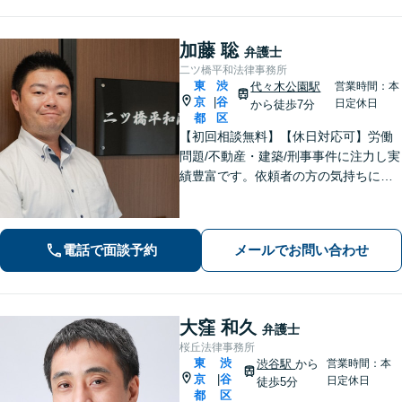
加藤 聡
弁護士
二ツ橋平和法律事務所
東
渋
代々木公園駅
営業時間：本
京
谷
|
日定休日
から徒歩7分
都
区
【初回相談無料】【休日対応可】労働
問題/不動産・建築/刑事事件に注力し実
績豊富です。依頼者の方の気持ちに寄
り添い、迅速な行動で難しい問題にも
誠実に対応します。
電話で面談予約
メールでお問い合わせ
大窪 和久
弁護士
桜丘法律事務所
東
渋
渋谷駅
から
営業時間：本
京
谷
|
日定休日
徒歩5分
都
区