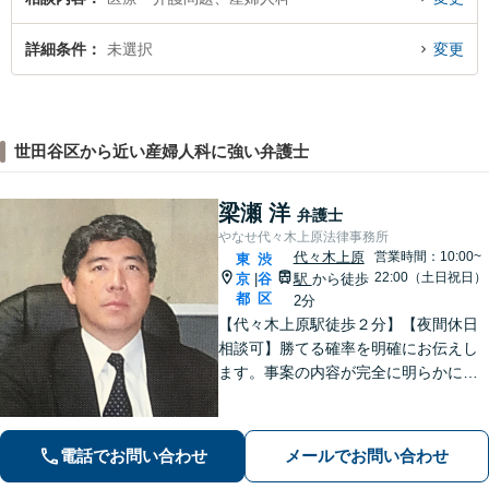
詳細条件
未選択
変更
世田谷区から近い産婦人科に強い弁護士
梁瀬 洋
弁護士
やなせ代々木上原法律事務所
代々木上原
営業時間：10:00~
東
渋
22:00（土日祝日）
京
谷
駅
から徒歩
|
都
区
2分
【代々木上原駅徒歩２分】【夜間休日
相談可】勝てる確率を明確にお伝えし
ます。事案の内容が完全に明らかにな
るまで、依頼者様のお話をじっくり伺
い、着実に実行します。都合の良いこ
とは一切言いません。安心しておまか
電話でお問い合わせ
メールでお問い合わせ
せください。