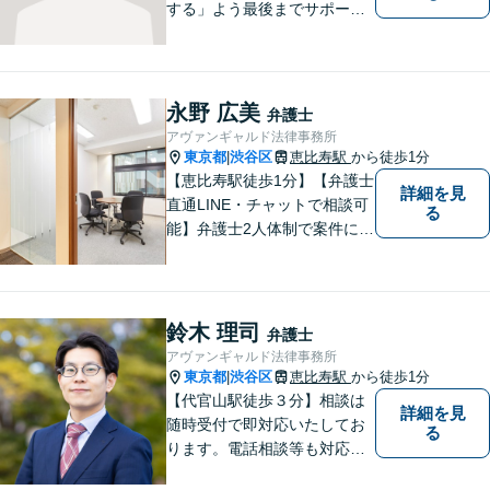
する」よう最後までサポート
いたします。どうぞお気軽に
ご相談ください。
永野 広美
弁護士
アヴァンギャルド法律事務所
東京都
渋谷区
恵比寿駅
から徒歩1分
|
【恵比寿駅徒歩1分】【弁護士
詳細を見
直通LINE・チャットで相談可
る
能】弁護士2人体制で案件に取
り組み、多角的な視点から迅
速に解決に導きます。依頼者
様のお話をしっかりと伺い、
最適な解決策を提案【年中無
鈴木 理司
弁護士
休・早朝夜間対応可能（要予
アヴァンギャルド法律事務所
約）】
東京都
渋谷区
恵比寿駅
から徒歩1分
|
【代官山駅徒歩３分】相談は
詳細を見
随時受付で即対応いたしてお
る
ります。電話相談等も対応可
能です。すべてのご相談者様