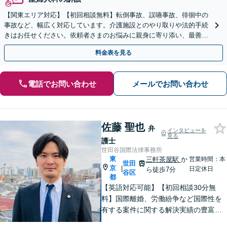
【関東エリア対応】【初回相談無料】転倒事故、誤嚥事故、徘徊中の
事故など、幅広く対応しています。介護施設とのやり取りや法的手続
きはお任せください。依頼者さまのお悩みに親身に寄り添い、最善の
結果が得られるように尽力いたします。
料金表を見る
電話でお問い合わせ
メールでお問い合わせ
佐藤 聖也
弁
インタビューを
見る
護士
世田谷国際法律事務所
東
三軒茶屋駅
か
営業時間：本
世田
京
|
日定休日
ら徒歩7分
谷区
都
【英語対応可能】【初回相談30分無
料】国際離婚、労働紛争など国際性を
有する案件に関する解決実績の豊富な
弁護士が丁寧に対応いたします【夜