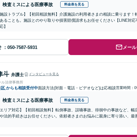
検査ミスによる医療事故
料金表を見る
施設トラブル】【初回相談無料】介護施設の利用者さまの相談に乗ります！
あることも。施設とのやり取りや損害賠償請求もお任せください【LINE対
応】
せ
メール
隼斗
弁護士
インタビューを見る
ール法律事務所
谷区
からも相談受付中
面談方法(対面・電話・ビデオなど)は応相談
営業時間：09
検査ミスによる医療事故
料金表を見る
エリア対応】【初回相談無料】転倒事故、誤嚥事故、徘徊中の事故など、幅
や法的手続きはお任せください。依頼者さまのお悩みに親身に寄り添い、最