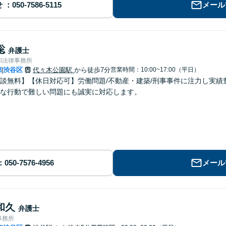
せ
メール
聡
弁護士
和法律事務所
都
渋谷区
代々木公園駅
から徒歩7分
営業時間：10:00~17:00（平日）
|
談無料】【休日対応可】労働問題/不動産・建築/刑事事件に注力し実
な行動で難しい問題にも誠実に対応します。
メール
和久
弁護士
事務所