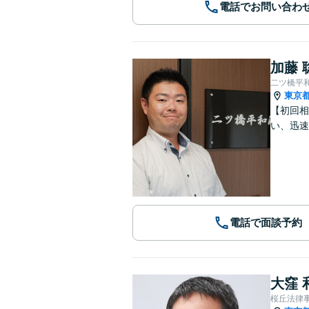
電話でお問い合わ
加藤 
二ツ橋平
東京
【初回相
い、迅速
電話で面談予約
大窪 
桜丘法律