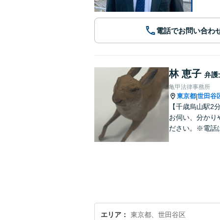
電話でお問い合わ
林 恵子
弁護
亀甲法律事務所
東京都
世田谷
|
【千歳烏山駅2
お伺い、分かり
ださい。※電話
エリア
東京都、世田谷区