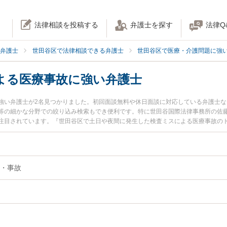
法律相談を投稿する
弁護士を探す
法律Q
弁護士
世田谷区で法律相談できる弁護士
世田谷区で医療・介護問題に強
よる医療事故に強い弁護士
強い弁護士が2名見つかりました。初回面談無料や休日面談に対応している弁護士
等の細かな分野での絞り込み検索もでき便利です。特に世田谷国際法律事務所の佐藤
注目されています。『世田谷区で土日や夜間に発生した検査ミスによる医療事故の
な近くの弁護士を検索したい』『初回相談無料で検査ミスによる医療事故を法律相
・事故