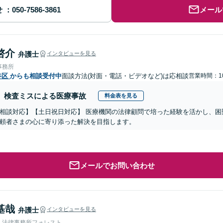
せ
メール
啓介
弁護士
インタビューを見る
事務所
谷区
からも相談受付中
面談方法(対面・電話・ビデオなど)は応相談
営業時間：10
検査ミスによる医療事故
料金表を見る
相談対応】【土日祝日対応】 医療機関の法律顧問で培った経験を活かし、困
頼者さまの心に寄り添った解決を目指します。
メールでお問い合わせ
基哉
弁護士
インタビューを見る
人法律事務所フォレスト