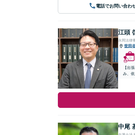
電話でお問い合わ
江頭 
永岡法律
世田
【出張
み、依
中尾 
弁護士法