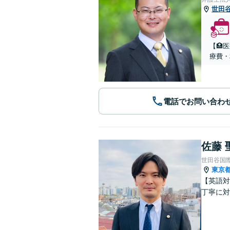
世田
【🏥
療費・
電話でお問い合わ
佐藤 
世田谷国
東京
【英語対
丁寧に対