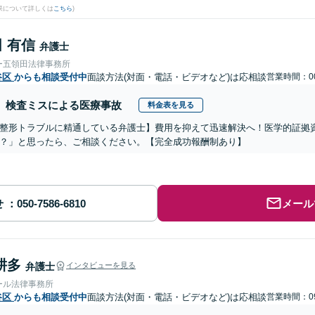
果について詳しくは
こちら
)
 有信
弁護士
ー五領田法律事務所
谷区
からも相談受付中
面談方法(対面・電話・ビデオなど)は応相談
営業時間：00
検査ミスによる医療事故
料金表を見る
整形トラブルに精通している弁護士】費用を抑えて迅速解決へ！医学的証拠資
？」と思ったら、ご相談ください。【完全成功報酬制あり】
せ
メール
耕多
弁護士
インタビューを見る
ール法律事務所
谷区
からも相談受付中
面談方法(対面・電話・ビデオなど)は応相談
営業時間：09