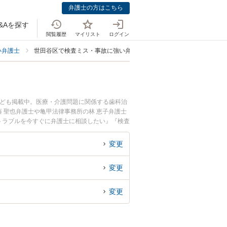
弁護士の方はこちら
&Aを探す
閲覧履歴
マイリスト
ログイン
い弁護士
世田谷区で検査ミス・事故に強い弁護士
なども掲載中。医療・介護問題に関係する歯科治
 聖也弁護士や亀甲法律事務所の林 恵子弁護士
トラブルを今すぐに弁護士に相談したい』『検査
談できる世田谷区内の弁護士に相談予約したい』
変更
変更
変更