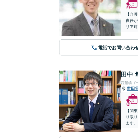
【介護
責任が
リア対
電話でお問い合わ
田中 
西船橋ゴ
世田
【関東
り取り
ます。