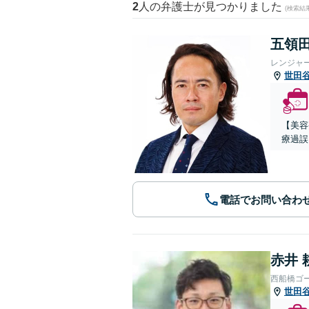
2
人の弁護士が見つかりました
(検索結
五領田
レンジャ
世田
【美容
療過誤
電話でお問い合わ
赤井 
西船橋ゴ
世田