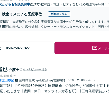
谷区
からも相談受付中
面談方法(対面・電話・ビデオなど)は応相談
営業時間：09
検査ミスによる医療事故
料金表を見る
医療機関・介護施設に特化◎】実績豊富な弁護士が紛争予防・解決をします。
利用料の未払い、広告規制、クレーマー・モンスターペイシェント、医療・
せ
メール
聖也
弁護士
インタビューを見る
際法律事務所
都
世田谷区
三軒茶屋駅
から徒歩7分
営業時間：08:00~20:00（平日）
|
応可能】【初回相談30分無料】国際離婚、労働紛争など国際性を有す
応いたします【夜間・休日・オンライン対応も可】【三軒茶屋駅徒歩7