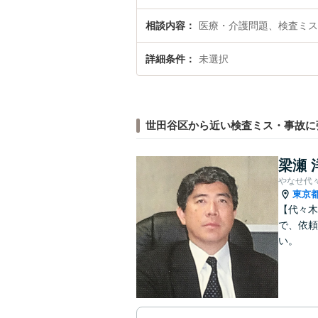
相談内容
医療・介護問題、検査ミス
詳細条件
未選択
世田谷区から近い検査ミス・事故に
梁瀬 
やなせ代
東京
【代々木
で、依頼
い。