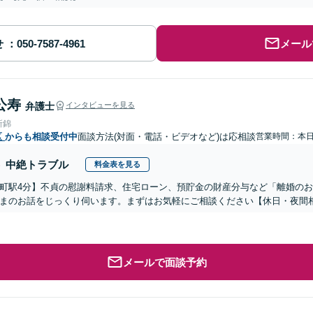
せ
メール
公寿
弁護士
インタビューを見る
所錦
区
からも相談受付中
面談方法(対面・電話・ビデオなど)は応相談
営業時間：本
中絶トラブル
料金表を見る
町駅4分】不貞の慰謝料請求、住宅ローン、預貯金の財産分与など「離婚の
まのお話をじっくり伺います。まずはお気軽にご相談ください【休日・夜間
メールで面談予約