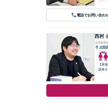
電話でお問い合わ
西村 
法律事務
大田
【茅場
談者さ