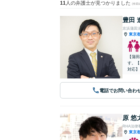
11
人の弁護士が見つかりました
(検索
豊田 
京浜蒲田
東京
【蒲田
す。【
対応】
電話でお問い合わ
原 悠
RHA法律
東京