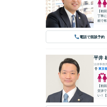
【初回
丁寧に
頼で有
電話で面談予約
平井 
法律事務
東京
【初回
交渉で
い！【