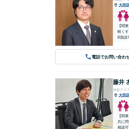
大田
【関東
軽くす
B面談
電話でお問い合わ
藤井 
渋谷アク
大田
【関東
共に問
相談可