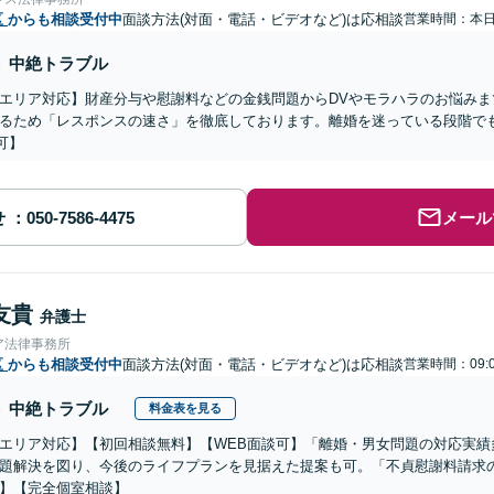
区
からも相談受付中
面談方法(対面・電話・ビデオなど)は応相談
営業時間：本
中絶トラブル
エリア対応】財産分与や慰謝料などの金銭問題からDVやモラハラのお悩み
るため「レスポンスの速さ」を徹底しております。離婚を迷っている段階で
可】
せ
メール
友貴
弁護士
ア法律事務所
区
からも相談受付中
面談方法(対面・電話・ビデオなど)は応相談
営業時間：09:0
中絶トラブル
料金表を見る
エリア対応】【初回相談無料】【WEB面談可】「離婚・男女問題の対応実績
題解決を図り、今後のライフプランを見据えた提案も可。「不貞慰謝料請求
】【完全個室相談】