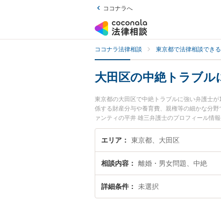
ココナラへ
ココナラ法律相談
東京都で法律相談できる
大田区の中絶トラブル
東京都の大田区で中絶トラブルに強い弁護士が
係する財産分与や養育費、親権等の細かな分野
ァンティの平井 雄三弁護士のプロフィール情
したい』『中絶トラブルのトラブル解決の実績
困りの相談者さんにおすすめです。
エリア
東京都、大田区
相談内容
離婚・男女問題、中絶
詳細条件
未選択