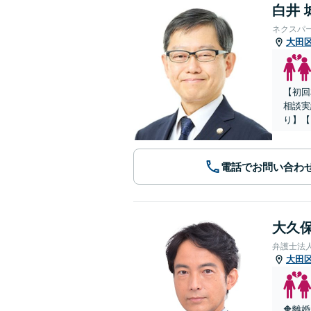
白井 
ネクスパ
大田
【初回
相談実
り】【
電話でお問い合わ
大久保
弁護士法
大田
🔶離