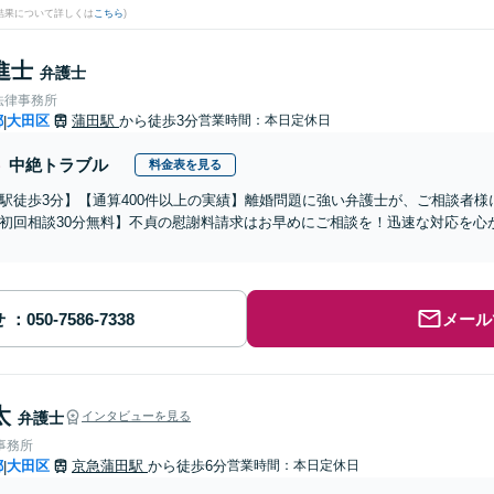
結果について詳しくは
こちら
)
進士
弁護士
法律事務所
都
大田区
蒲田駅
から徒歩3分
営業時間：本日定休日
|
中絶トラブル
料金表を見る
駅徒歩3分】【通算400件以上の実績】離婚問題に強い弁護士が、ご相談者
初回相談30分無料】不貞の慰謝料請求はお早めにご相談を！迅速な対応を心
せ
メール
太
弁護士
インタビューを見る
事務所
都
大田区
京急蒲田駅
から徒歩6分
営業時間：本日定休日
|