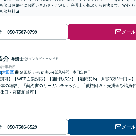
相談はお気軽にお問い合わせください。弁護士が相談から解決まで、安心サ
相談無料◢
せ
メール
要介
弁護士
インタビューを見る
特許事務所
都
大田区
蒲田駅
から徒歩5分
営業時間：本日定休日
|
談可】【WEB面談対応】【蒲田駅5分】【顧問契約：月額3万3千円～
0年の経験」「契約書のリーガルチェック」「債権回収：売掛金や請負
休日・夜間相談可】
せ
メール