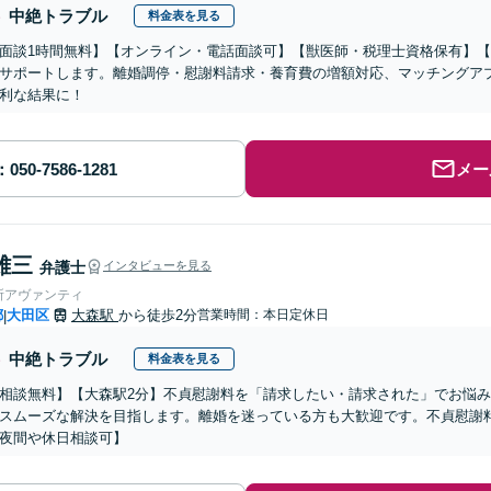
中絶トラブル
料金表を見る
面談1時間無料】【オンライン・電話面談可】【獣医師・税理士資格保有】
サポートします。離婚調停・慰謝料請求・養育費の増額対応、マッチングア
利な結果に！
メー
雄三
弁護士
インタビューを見る
所アヴァンティ
都
大田区
大森駅
から徒歩2分
営業時間：本日定休日
|
中絶トラブル
料金表を見る
相談無料】【大森駅2分】不貞慰謝料を「請求したい・請求された」でお悩
スムーズな解決を目指します。離婚を迷っている方も大歓迎です。不貞慰謝
夜間や休日相談可】