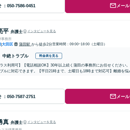
せ
メール
亮平
弁護士
インタビューを見る
律事務所
都
大田区
蒲田駅
から徒歩2分
営業時間：09:00~18:00（土曜日）
|
中絶トラブル
料金表を見る
ラス利用可】【電話相談OK】30年以上続く蒲田の事務所にお任せください
ブルに対応できます。【平日21時まで、土曜日も18時まで対応可】離婚を
せ
メール
勇真
弁護士
インタビューを見る
シス法律事務所