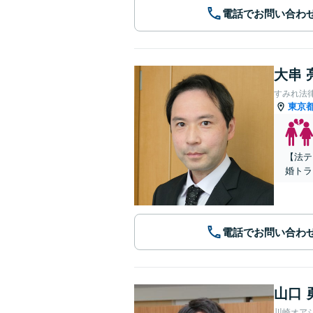
電話でお問い合わ
大串 
すみれ法
東京
【法テ
婚トラ
電話でお問い合わ
山口 
川崎オア