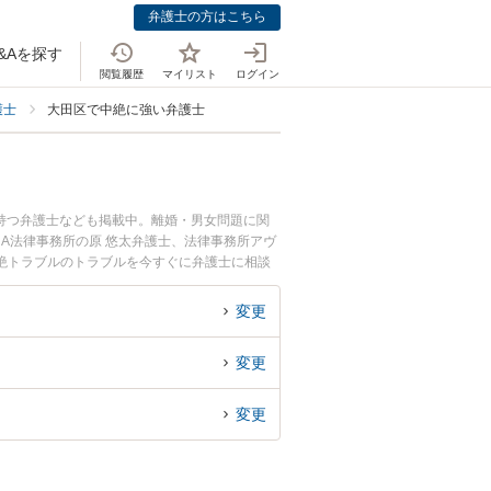
弁護士の方はこちら
&Aを探す
閲覧履歴
マイリスト
ログイン
護士
大田区で中絶に強い弁護士
持つ弁護士なども掲載中。離婚・男女問題に関
A法律事務所の原 悠太弁護士、法律事務所アヴ
絶トラブルのトラブルを今すぐに弁護士に相談
る大田区内の弁護士に相談予約したい』などでお
変更
変更
変更