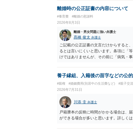
がありますので、ご注意ください。 以上
離婚時の公正証書の内容について
#養育費
#離婚の慰謝料
2026年8月3日
離婚・男女問題に強い弁護士
髙橋 俊太
弁護士
ご記載の公正証書の文言だけからすると、
るとは言いにくいと思います。条項に「等
けではありませんが、その前に「病気・事
によって臨時に必要となった医療費その他
す。したがって、大学の入学金、授業料、
然に半額を請求できる」とまでは言いにく
養子縁組、入籍後の苗字などの公的
べきかについては、離婚時の合意内容のほ
#親権
#婚姻費用(別居中の生活費など)
#親子交
歴・収入・資産状況、進学先や費用などを
2026年7月31日
において、養育費の終期についてどのよう
費」「進学費用」に関する定めの有無等に
川添 圭
弁護士
戸籍謄本の反映に時間がかかる場合は、届
ができる場合が多いと思います。詳しくは