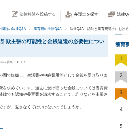
法律相談を投稿する
弁護士を探す
法律Q
女問題の法律Q&A
養育費の法律Q&A
法律Q&A「認知と養育費請求におけ
る詐欺主張の可能性と金銭返還の必要性につい
養育
1
6年7月9日 15:07
2
の間で妊娠し、生活費や中絶費用等として金銭を受け取りま
費を求めています。過去に受け取った金銭については養育費
3
経緯でも認知や養育費を請求することで、詐欺などを主張さ
ですが、返さなくてはいけないのでしょうか。
4
5