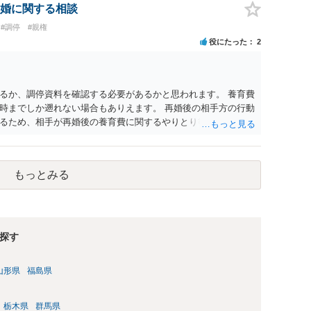
婚に関する相談
#調停
#親権
役にたった
2
るか、調停資料を確認する必要があるかと思われます。 養育費
時までしか遡れない場合もありえます。 再婚後の相手方の行動
るため、相手が再婚後の養育費に関するやりとり等があればそ
う。 公開相談の場での回答よりも個別に弁護士にご相談される
もっとみる
探す
山形県
福島県
栃木県
群馬県