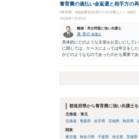
養育費の過払い金返還と相手方の再
#養育費
#婚姻費用(別居中の生活費など)
#裁判
2026年7月30日
離婚・男女問題に強い弁護士
泉 亮介
弁護士
具体的にどのような主張をお互いにしてい
に関しては、ケースによっては申立をした
がどのようなものであったのかも重要であ
ちらについても確認する必要があるでしょ
ことをお勧めいたします。
都道府県から養育費に強い弁護士を
北海道・東北
北海道
青森県
岩手県
宮城県
秋田県
関東
東京都
神奈川県
千葉県
埼玉県
茨城県