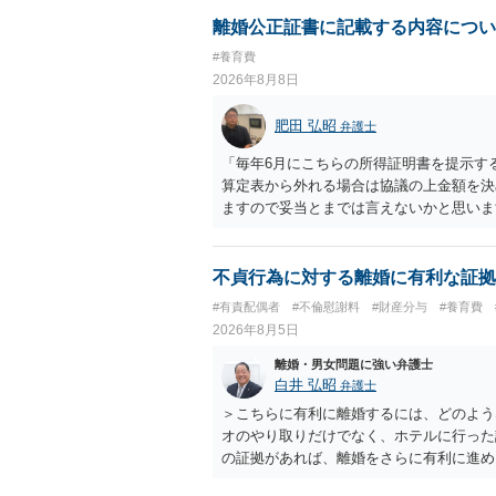
離婚公正証書に記載する内容につい
#養育費
2026年8月8日
肥田 弘昭
弁護士
「毎年6月にこちらの所得証明書を提示す
算定表から外れる場合は協議の上金額を決
ますので妥当とまでは言えないかと思いま
議の上増減出来る」と「通知義務に勤務先
く事になり、上記のような文言が無くても
か？との点はそのとおりかと思います。養
不貞行為に対する離婚に有利な証拠
はあまりないです。ご参考にしてください
#有責配偶者
#不倫慰謝料
#財産分与
#養育費
2026年8月5日
離婚・男女問題に強い弁護士
白井 弘昭
弁護士
＞こちらに有利に離婚するには、どのよう
オのやり取りだけでなく、ホテルに行った
の証拠があれば、離婚をさらに有利に進め
きると思われます。 ただし、不貞発覚後