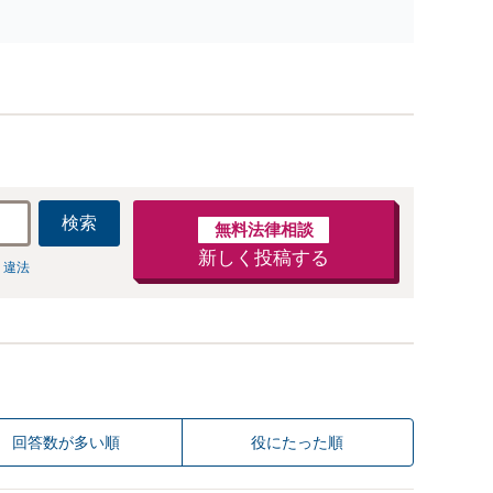
掛金や請負代金の未払い、取引先への損害賠償請求など、
業間の債権回収に幅広く対応「フリーランスの報酬未払い
ご相談ください」
検索
無料法律相談
新しく投稿する
 違法
回答数が多い順
役にたった順