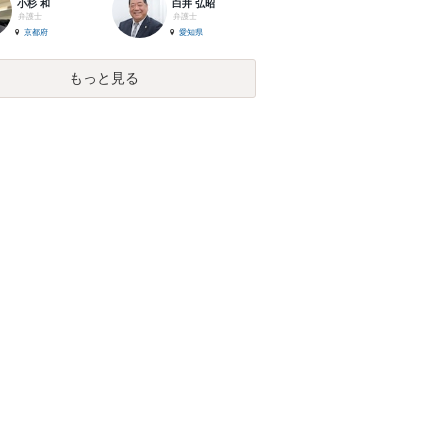
小杉 和
白井 弘昭
弁護士
弁護士
京都府
愛知県
もっと見る