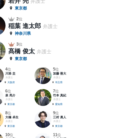
若井 亮
弁護士
東京都
2
位
稲葉 進太郎
弁護士
神奈川県
3
位
髙橋 俊太
弁護士
東京都
4
5
位
位
川添 圭
加藤 善大
弁護士
弁護士
大阪府
埼玉県
6
7
位
位
泉 亮介
竹本 真紀
弁護士
弁護士
東京都
愛知県
8
9
位
位
大橋 卓生
三村 勇人
弁護士
弁護士
東京都
東京都
10
11
位
位