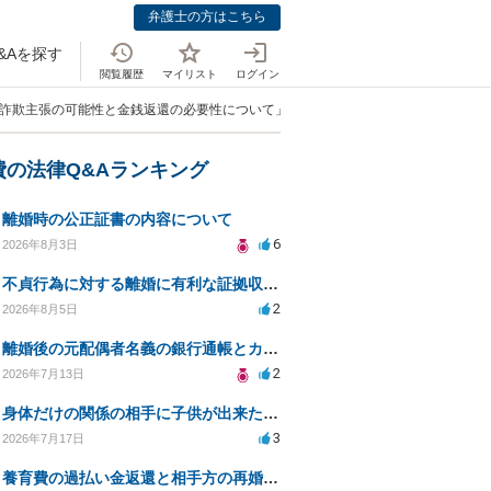
弁護士の方はこちら
&Aを探す
閲覧履歴
マイリスト
ログイン
る詐欺主張の可能性と金銭返還の必要性について」
費の法律Q&Aランキング
離婚時の公正証書の内容について
6
2026年8月3日
不貞行為に対する離婚に有利な証拠収集方法と法的手続きについて
2
2026年8月5日
離婚後の元配偶者名義の銀行通帳とカードの処分方法について
2
2026年7月13日
身体だけの関係の相手に子供が出来たと言われ認知、養育費を要求されているが自身の子供か分からない
3
2026年7月17日
養育費の過払い金返還と相手方の再婚に関する相談