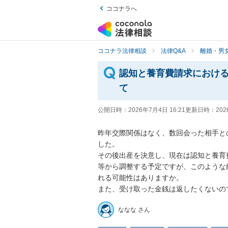
ココナラへ
ココナラ法律相談
法律Q&A
離婚・男
認知と養育費請求におけ
て
公開日時：
2026年7月4日 16:21
更新日時：
202
昨年交際関係はなく、数回会った相手と
した。

その後出産を決意し、現在は認知と養育
等から調整する予定ですが、このような
れる可能性はありますか。

また、受け取った金銭は返したくないの
ななな さん