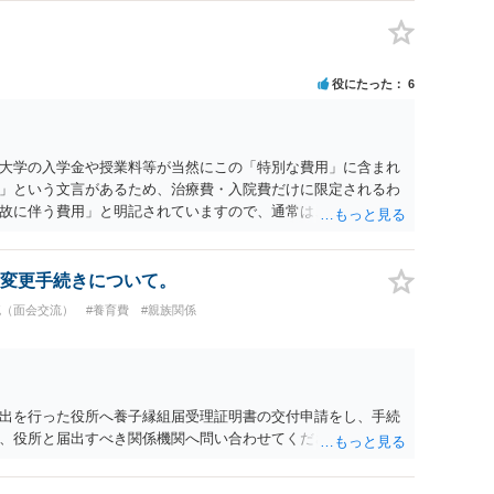
、ご参考まで。
役にたった
6
大学の入学金や授業料等が当然にこの「特別な費用」に含まれ
」という文言があるため、治療費・入院費だけに限定されるわ
故に伴う費用」と明記されていますので、通常は、病気や事故
これに類する特別支出を念頭に置いた条項と読むのが自然で
受験費用などの教育費についてまで、「この条項があるから当
いと思われます。なお、通常、大学進学費用をどこまで負担す
変更手続きについて。
か、子どもの年齢、大学進学についての父母の認識、父母の学
流（面会交流）
#養育費
#親族関係
踏まえて個別に検討することになります。公正証書の他の条項
に定められているか、大学進学に関する定めの有無、「教育
ついて確認する必要があると考えられます。
出を行った役所へ養子縁組届受理証明書の交付申請をし、手続
、役所と届出すべき関係機関へ問い合わせてください。