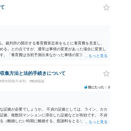
て
る。裁判所の開示する養育費算定表をもとに養育費を見直し、
める」との点ですが、通常は事情の変更があった場合に変更し
す。「養育費は当初予測出来なかった事情の変更により双方協
」が含まれているので、私に収入が入った事は相手に通知が行
養育費の見直しは適宜出来るかと思うのですが違うのでしょう
育費は事情の変更があった場合に変更するので毎年見直すこと
収集方法と法的手続きについて
。
#異性関係(不貞等)
#離婚協議
役にたった
2
な証拠が必要でしょうか。 不貞の証拠としては、ライン、カカ
証拠、複数回マンションに滞在した証拠などが有効です。 不貞
る（離婚したい時期に離婚する、慰謝料をとるなど）ことがで
、長期間同居を続けると、不貞を許したとの評価につながる場合