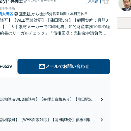
要介
弁護士
インタビューを見る
東京都
特許事務所
都
大田区
蒲田駅
から徒歩5分
営業時間：本日定休日
|
談可】【WEB面談対応】【蒲田駅5分】【顧問契約：月額3
～】「大手素材メーカーで20年勤務、知的財産業務10年の経
約書のリーガルチェック」「債権回収：売掛金や請負代金
、取引先への損害賠償請求に対応」【休日・夜間相談可】
メールでお問い合わせ
話相談＆WEB面談可】【弁理士資格あり】【蒲田駅5
【顧問契約：月3.3万円～】「大手素材メーカーで20年勤
、知的財産業務10年の経験」現場を知る弁護士として、貴
のビジネスを法的側面から力強く支えます。トラブルを防
話相談可】【WEB面談対応】【蒲田駅5分】債権回収は
予防法務を重視
動が肝心なので、スピーディーな対応を心がけています。