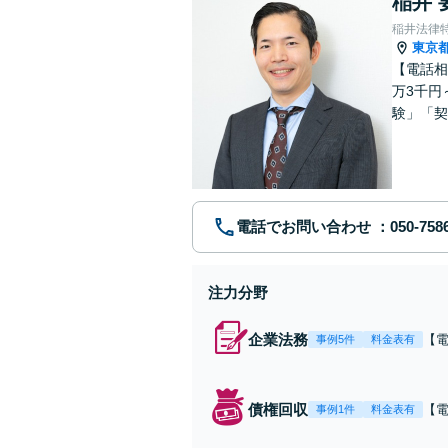
稲井 
稲井法律
東京
【電話相
万3千円
験」「契
の未払い
電話でお問い合わせ
注力分野
企業法務
【電
事例5件
料金表有
分】
務
社
債権回収
【電
事例1件
料金表有
ぐ
初