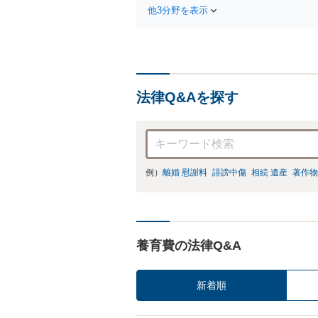
売
他3分野を表示
企
も
法律Q&Aを探す
例）
離婚 慰謝料
誹謗中傷
相続 遺産
著作物
養育費の法律Q&A
新着順