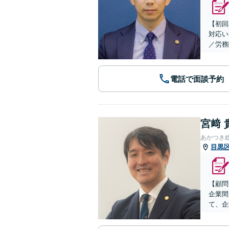
【初回
対応い
／労務
電話で面談予約
宮﨑 
あかつき
目黒
【顧問
企業間
て、企