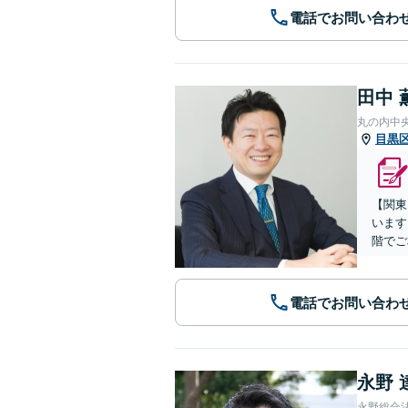
電話でお問い合わ
田中 
丸の内中
目黒
【関東
います
階でご
電話でお問い合わ
永野 
永野総合