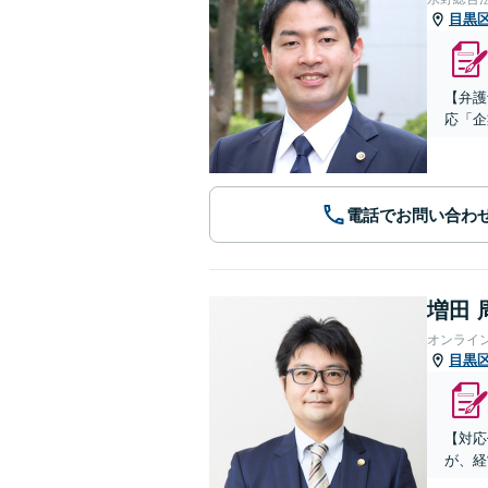
目黒
【弁護
応「企
電話でお問い合わ
増田 
オンライ
目黒
【対応
が、経