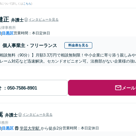
果について詳しくは
こちら
)
健正
弁護士
インタビューを見る
法律事務所
都
目黒区
営業時間：本日定休日
|
個人事業主・フリーランス
料金表を見る
相談無料（90分）】月額3.3万円で相談無制限！中小企業に寄り添う親しみ
レーム対応など迅速解決。セカンドオピニオン可。法務部がない企業様の強
せ
メール
嵩
弁護士
インタビューを見る
事務所
都
目黒区
学芸大学駅
から徒歩2分
営業時間：本日定休日
|