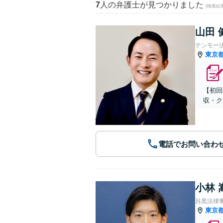
7
人の弁護士が見つかりました
(検索結
山田 
テンモー
東京
【初回
収・ク
電話でお問い合わ
小林 
目黒法律
東京