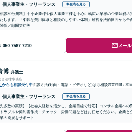
個人事業主・フリーランス
料金表を見る
相談30分無料】中小企業様や個人事業主様を中心に幅広い業界の企業法務の
たします。「柔軟な費用体系と相談のしやすい体制」経営を法的側面から全
関係／顧問契約等
メール
貴博
弁護士
総合法律事務所
区
からも相談受付中
面談方法(対面・電話・ビデオなど)は応相談
営業時間：本
個人事業主・フリーランス
料金表を見る
先多数の実績】【社会人経験を活かし、企業目線で対応】コンサル企業への
トラブルや契約書作成・チェック、労働問題などはお任せください。企業と
業の発展をサポート