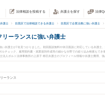
法律相談を投稿する
弁護士を探す
法律Q
弁護士
目黒区で法律相談できる弁護士
目黒区で企業法務に強い弁護士
フリーランスに強い弁護士
強い弁護士が7名見つかりました。初回面談無料や休日面談に対応している弁護士
ガルチェック、雇用契約書・就業規則作成等の細かな分野での絞り込み検索もでき便
護士法人ポルト法律事務所の上原子 将巨弁護士のプロフィール情報や弁護士費用、
ラブルを今すぐに弁護士に相談したい』『個人事業主・フリーランスのトラブル解
相談できる目黒区内の弁護士に相談予約したい』などでお困りの相談者さんにおす
リーランス