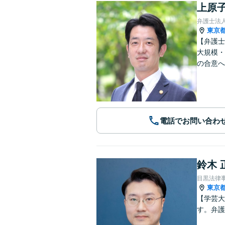
上原子
弁護士法
東京
【弁護士
大規模・
の合意へ
電話でお問い合わ
鈴木 
目黒法律
東京
【学芸大
す。弁護