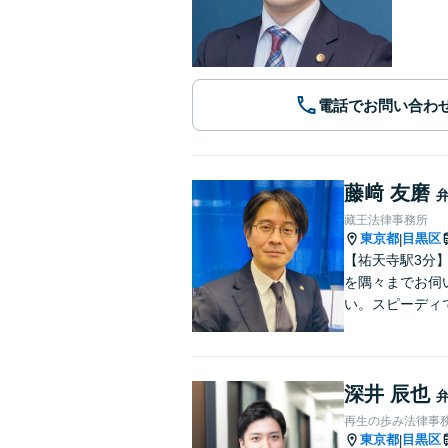
電話でお問い合わ
藤﨑 友磨
藏王法律事務所
東京都
目黒区
|
【祐天寺駅3分
を隅々までお伺
い。スピーディ
深井 辰也
再生の歩み法律事
東京都
目黒区
|