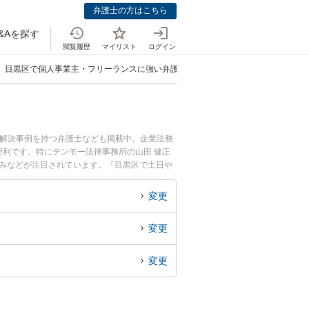
弁護士の方はこちら
&Aを探す
閲覧履歴
マイリスト
ログイン
目黒区で個人事業主・フリーランスに強い弁護士
、解決事例を持つ弁護士なども掲載中。企業法務
利です。特にテンモー法律事務所の山田 健正
強みなどが注目されています。『目黒区で土日や
決の実績豊富な近くの弁護士を検索したい』『初
すめです。
変更
変更
変更