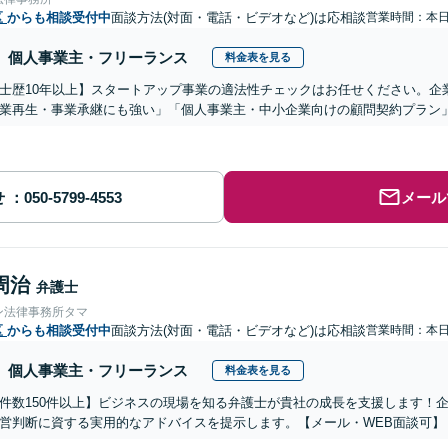
区
からも相談受付中
面談方法(対面・電話・ビデオなど)は応相談
営業時間：本
個人事業主・フリーランス
料金表を見る
士歴10年以上】スタートアップ事業の適法性チェックはお任せください。企
業再生・事業承継にも強い」「個人事業主・中小企業向けの顧問契約プラン」
せ
メール
周治
弁護士
ン法律事務所タマ
区
からも相談受付中
面談方法(対面・電話・ビデオなど)は応相談
営業時間：本
個人事業主・フリーランス
料金表を見る
件数150件以上】ビジネスの現場を知る弁護士が貴社の成長を支援します！
営判断に資する実用的なアドバイスを提示します。【メール・WEB面談可】