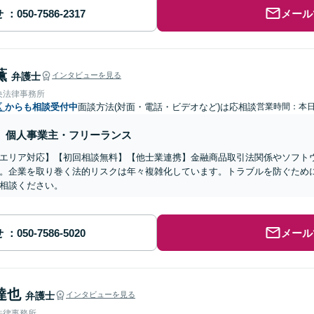
せ
メール
薫
弁護士
インタビューを見る
央法律事務所
区
からも相談受付中
面談方法(対面・電話・ビデオなど)は応相談
営業時間：本
個人事業主・フリーランス
エリア対応】【初回相談無料】【他士業連携】金融商品取引法関係やソフト
。企業を取り巻く法的リスクは年々複雑化しています。トラブルを防ぐため
相談ください。
せ
メール
達也
弁護士
インタビューを見る
法律事務所