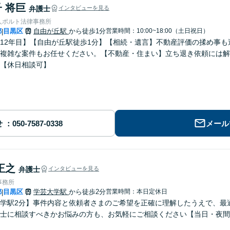
 将巨
弁護士
インタビューを見る
人ポルト法律事務所
都
目黒区
自由が丘駅
から徒歩1分
営業時間：10:00~18:00（土日祝日）
|
12年目】【自由が丘駅徒歩1分】【相続・遺言】不動産評価の揉め事
複雑な案件もお任せください。【不動産・住まい】立ち退き依頼には解
【休日相談可】
せ
メール
正之
弁護士
インタビューを見る
事務所
都
目黒区
学芸大学駅
から徒歩2分
営業時間：本日定休日
|
学駅2分】事件内容と依頼者さまのご希望を正確に理解したうえで、最
士に相談すべきかお悩みの方も、お気軽にご相談ください【当日・夜間