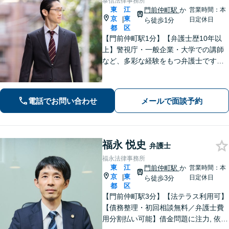
泰信法律事務所
東
江
門前仲町駅
か
営業時間：本
京
東
|
日定休日
ら徒歩1分
都
区
【門前仲町駅1分】【弁護士歴10年以
上】警視庁・一般企業・大学での講師
など、多彩な経験をもつ弁護士です
【企業危機管理士資格あり】相続問
題・不動産問題・企業法務など、的確
にアドバイスいたします【民事調停官
電話でお問い合わせ
メールで面談予約
経験】
福永 悦史
弁護士
福永法律事務所
東
江
門前仲町駅
か
営業時間：本
京
東
|
日定休日
ら徒歩3分
都
区
【門前仲町駅3分】【法テラス利用可】
【債務整理・初回相談無料／弁護士費
用分割払い可能】借金問題に注力, 依頼