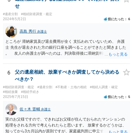
せ
#遺産分割
#相続財産調査・鑑定
2024年5月2日
役にたった
6
高島 秀行
弁護士
ところが 滞納家賃及び退去費用が全く 支払われていないため、 弁護
士 先生が退去された方の銀行口座を調べることができたと聞きました
。 友人の弁護士が調べたのは、判決取得後に滞納賃料回収のため
に、預金の有無及び残高の開示を求めたもので 判決を取るために、
預金の入出金履歴を調べたわけではありません。 残念ながら、事案
や目的も異なりますし、開示の内容も異なります。
6
父の遺産相続、放棄すべきか調査してから決める
べきか？
#相続財産調査・鑑定
#遺産分割
#不動産・土地の相続
#相続人調査・確定
#相続放棄
#相続手続き
2025年7月15日
役にたった
5
佐々木 晋輔
弁護士
実のお父様ですので、できればお父様が住んでおられたマンションの
処理をされる方向で考えられたらと思います。 放棄するかどうかは、
知ってから3カ月以内が原則ですが、家庭裁判所に申立すれば3カ月の