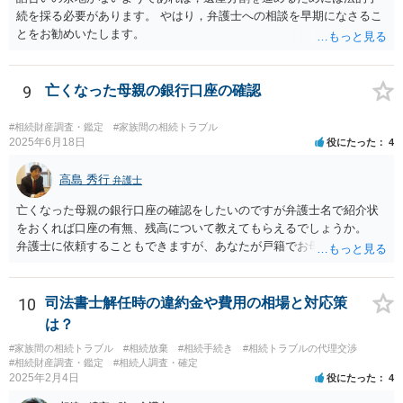
続を採る必要があります。 やはり，弁護士への相談を早期になさるこ
とをお勧めいたします。
9
亡くなった母親の銀行口座の確認
#相続財産調査・鑑定
#家族間の相続トラブル
2025年6月18日
役にたった
4
高島 秀行
弁護士
亡くなった母親の銀行口座の確認をしたいのですが弁護士名で紹介状
をおくれば口座の有無、残高について教えてもらえるでしょうか。
弁護士に依頼することもできますが、あなたが戸籍でお母さんの相続
人であり、相続人本人であることなどを証明すれば、口座の有無や残
高は教えてくれると思います。 自分ではよくわからないということ
であれば、弁護士に相談し依頼されたら良いと思います。
10
司法書士解任時の違約金や費用の相場と対応策
は？
#家族間の相続トラブル
#相続放棄
#相続手続き
#相続トラブルの代理交渉
#相続財産調査・鑑定
#相続人調査・確定
2025年2月4日
役にたった
4