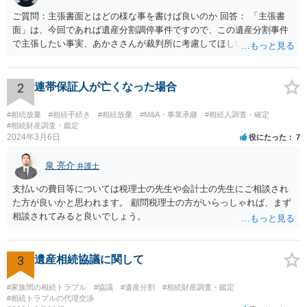
ご質問：主張書面とはどの様な事を書けば良いのか 回答： 「主張書
面」は、今回であれば遺産分割調停事件ですので、この遺産分割事件
で主張したい事実、あかささんが裁判所に考慮してほしいと思う、亡
くなった方・あかささん・お姉さん間の事情などを記入することにな
ります。 もし、主張したい事実や考慮してほしい事情に関連して
資料を持っているようであれば、主張書面とは別で提出できます。も
2
連帯保証人が亡くなった場合
し、お姉さんに見られたくないような資料がある場合、「非開示の希
望に関する申出書」と共に提出することも考えられます。 ご質問：書
#相続放棄
#相続手続き
#相続放棄
#M&A・事業承継
#相続人調査・確定
いた方が良い事と書かない方が良い事 回答： お姉さんが申立書の「申
#相続財産調査・鑑定
2024年3月6日
役にたった
7
立ての趣旨」のところに書いている遺産の分け方に対して意見があれ
ば、まずそれを書くとよいです。 次に「申立ての理由」のところに、
泉 亮介
なぜ調停を申し立てたのか(例えば、あかささんと話合いが出来ない／
弁護士
決裂した、など)や亡くなった方・あかささん・お姉さん間の事情やい
支払いの費目等については税理士の先生や会計士の先生にご相談され
きさつなどが書かれていると思うので、あかささんから見てそれは違
た方が良いかと思われます。 顧問税理士の方がいらっしゃれば、まず
うと感じるところは、どのように違うのか、など書くとよいです。 そ
相談されてみると良いでしょう。
の他、お姉さんの申立書には書かれていないけど、どのように遺産を
分けるかを決めるについてあかささんが重要だと考える事情があれば
(例えば、○○のときにお姉さんは亡くなった方からお金を援助してもら
3
遺産相続協議に関して
った等)、それも書くとよいです。 書かない方が良いと思うことは、遺
産分割に関係ない(と思われる)いきさつを沢山盛り込むことだと考えま
#家族間の相続トラブル
#協議
#遺産分割
#相続財産調査・鑑定
す(あくまで遺産分割に関係することに留める方が、裁判所や調停委員
#相続トラブルの代理交渉
の方に事情を理解してもらいやすいと思います)。