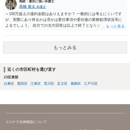
相続・遺言に強い弁護士
髙橋 俊太
弁護士
＞100万超えの違約金額はありえますか？ 一般的には考えにくいです
が、実際にあり得るかは否かは委任事項や委任後の業務処理状況等に
よるでしょう。 此方での当方回答は以上で終了となりますが、参考に
なりましたら幸いです。
もっとみる
近くの市区町村を選び直す
23区東部
台東区
墨田区
江東区
荒川区
足立区
葛飾区
江戸川区
ココナラ法律相談について