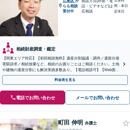
営業時
江東区
か
面談方法(対面・電
らも相談
話・ビデオなど)は
間：本日
受付中
応相談
定休日
相続財産調査・鑑定
【関東エリア対応】【初回相談無料】遺産分割協議・調停／遺留分侵
害額請求／相続放棄など、相続のお困りごとはご相談ください。土地
や建物の遺産分割にも解決実績多数あり。【電話相談可】【Web面談
可】遺言書作成や財産の整理など生前対策もサポート
料金表を見る
電話でお問い合わせ
メールでお問い合わせ
町田 伸明
弁護士