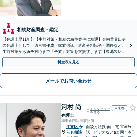
相続財産調査・鑑定
【弁護士歴11年】【生前対策・相続の紛争案件に精通】金融業界出身
の弁護士として、遺言書作成、家族信託、遺産分割協議・調停など、
生前対策から紛争対応まで「争族」対策を支援致します【東池袋駅2
分】【初回面談無料】
料金表を見る
メールでお問い合わせ
河村 尚
東京都
インタビュー
を見る
弁護士
和田倉門法律事務所
営業時
江東区
か
面談方法(対面・電
らも相談
話・ビデオなど)は
間：本日