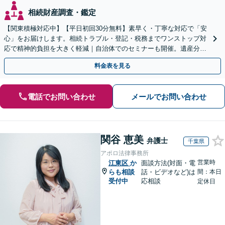
相続財産調査・鑑定
【関東積極対応中】【平日初回30分無料】素早く・丁寧な対応で「安
心」をお届けします。相続トラブル・登記・税務までワンストップ対
応で精神的負担を大きく軽減｜自治体でのセミナーも開催。遺産分
割・放棄などまずはお気軽にご相談ください【通知税理士】
料金表を見る
電話でお問い合わせ
メールでお問い合わせ
関谷 恵美
弁護士
千葉県
アポロ法律事務所
営業時
江東区
か
面談方法(対面・電
らも相談
話・ビデオなど)は
間：本日
受付中
応相談
定休日