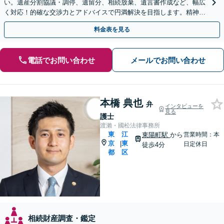
い。遺産分割協議・調停、遺留分、相続放棄、遺言書作成など、幅広
く対応！的確な交渉力とアドバイスで円満解決を目指します。精神的
ストレスを軽減し、貰うべき遺産を適切に主張します。
料金表を見る
電話でお問い合わせ
メールでお問い合わせ
本橋 典也
弁
インタビューを
見る
護士
渡瀨・國松法律事務所
東
江
東陽町駅
から
営業時間：本
京
東
|
日定休日
徒歩4分
都
区
相続財産調査・鑑定