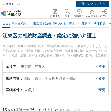
弁護士の方はこちら
ココナラへ
投稿する
探す
閲覧履歴
マイリスト
ログイン
ココナラ法律相談
東京都で法律相談できる弁護士
江東区で法律相談で
江東区の相続財産調査・鑑定に強い弁護士
東京都の江東区で相続財産調査・鑑定に強い弁護士が13名見つかりました。初
回面談無料や休日面談に対応している弁護士、解決事例を持つ弁護士なども掲
載中。相続・遺言に関係する家族間の相続トラブルや認知症の相続、遺産分割
等の細かな分野での絞り込み検索もでき便利です。特に新川法律事務所の新川
政広弁護士やもんなか法律事務所の小杉 直樹弁護士、祐徳法律事務所の徳永 祐
エリア
東京都、江東区
変更
一弁護士のプロフィール情報や弁護士費用、強みなどが注目されています。
『江東区で土日や夜間に発生した相続財産調査・鑑定のトラブルを今すぐに弁
相談内容
相続・遺言、相続財産調査・鑑定
変更
護士に相談したい』『相続財産調査・鑑定のトラブル解決の実績豊富な近くの
弁護士を検索したい』『初回相談無料で相続財産調査・鑑定を法律相談できる
江東区内の弁護士に相談予約したい』などでお困りの相談者さんにおすすめで
詳細条件
未選択
変更
す。
13
人の弁護士が見つかりました
(検索結果について詳しくは
こちら
)