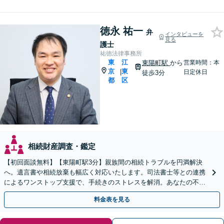
徳永 祐一
弁
インタビューを
見る
護士
祐徳法律事務所
東
江
東陽町駅
から
営業時間：本
京
東
|
日定休日
徒歩3分
都
区
相続財産調査・鑑定
【初回面談無料】【東陽町駅3分】親族間の相続トラブルを円満解決
へ。遺言書や相続放棄も幅広く対応いたします。司法書士等との連携
によるワンストップ支援で、手続きのストレスを解消。あなたの不安
に寄り添い最善策を提案します。【夜間や休日相談も対応】
料金表を見る