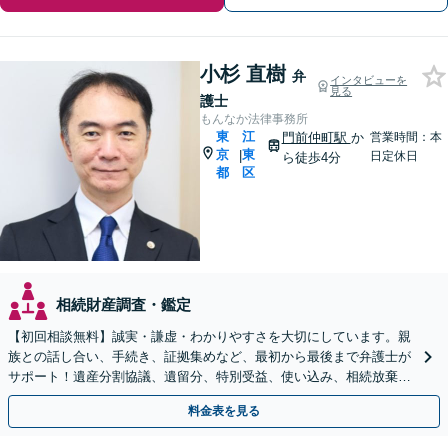
小杉 直樹
弁
インタビューを
見る
護士
もんなか法律事務所
東
江
門前仲町駅
か
営業時間：本
京
東
|
日定休日
ら徒歩4分
都
区
相続財産調査・鑑定
【初回相談無料】誠実・謙虚・わかりやすさを大切にしています。親
族との話し合い、手続き、証拠集めなど、最初から最後まで弁護士が
サポート！遺産分割協議、遺留分、特別受益、使い込み、相続放棄な
ど、お任せ【門前仲町駅4分】【弁護士歴15年以上】
料金表を見る