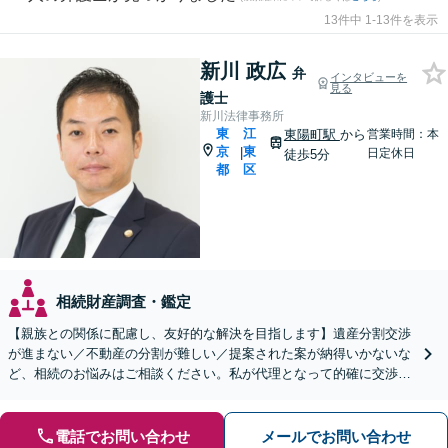
13件中 1-13件を表示
新川 政広
弁
インタビューを
見る
護士
新川法律事務所
東
江
東陽町駅
から
営業時間：本
京
東
|
日定休日
徒歩5分
都
区
相続財産調査・鑑定
【親族との関係に配慮し、友好的な解決を目指します】遺産分割交渉
が進まない／不動産の分割が難しい／提案された案が納得いかないな
ど、相続のお悩みはご相談ください。私が代理となって的確に交渉
し、有利な解決を目指します【土日祝対応可】【東陽町4分】
電話でお問い合わせ
メールでお問い合わせ