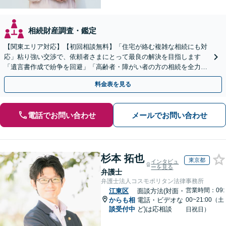
相続財産調査・鑑定
【関東エリア対応】【初回相談無料】「住宅が絡む複雑な相続にも対
応」粘り強い交渉で、依頼者さまにとって最良の解決を目指します
「遺言書作成で紛争を回避」「高齢者・障がい者の方の相続を全力サ
ポート」【全国出張】【完全個室制】【バリアフリー対応】
料金表を見る
電話でお問い合わせ
メールでお問い合わせ
杉本 拓也
東京都
インタビュ
ーを見る
弁護士
弁護士法人コスモポリタン法律事務所
営業時間：09:
江東区
面談方法(対面・
からも相
電話・ビデオな
00~21:00（土
談受付中
ど)は応相談
日祝日）