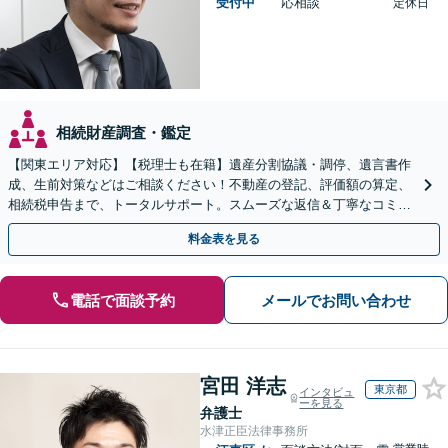
受付中
応相談
定休日
相続財産調査・鑑定
【関東エリア対応】【税理士も在籍】遺産分割協議・調停、遺言書作
成、生前対策などはご相談ください！不動産の登記、評価額の算定、
相続税申告まで、トータルサポート。スムーズな返信＆丁寧なコミュ
ニケーション◎お気軽にご相談ください。
料金表を見る
電話で面談予約
メールでお問い合わせ
宮田 洋志
東京都
インタビュ
ーを見る
弁護士
水津正臣法律事務所