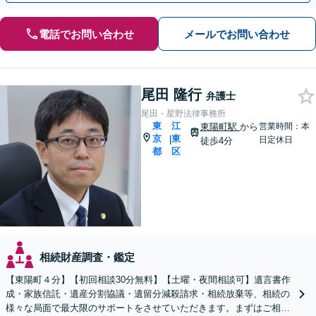
電話でお問い合わせ
メールでお問い合わせ
尾田 隆行
弁護士
尾田・星野法律事務所
東
江
東陽町駅
から
営業時間：本
京
東
|
日定休日
徒歩4分
都
区
相続財産調査・鑑定
【東陽町４分】【初回相談30分無料】【土曜・夜間相談可】遺言書作
成・家族信託・遺産分割協議・遺留分減殺請求・相続放棄等、相続の
様々な局面で最大限のサポートをさせていただきます。まずはご相談