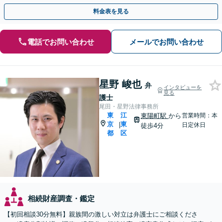
下さい。ご相談だけでもその後の安心感が違います。
料金表を見る
電話でお問い合わせ
メールでお問い合わせ
星野 峻也
弁
インタビューを
見る
護士
尾田・星野法律事務所
東
江
東陽町駅
から
営業時間：本
京
東
|
日定休日
徒歩4分
都
区
相続財産調査・鑑定
【初回相談30分無料】親族間の激しい対立は弁護士にご相談くださ