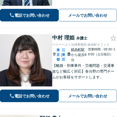
後はすぐに催促をストップ！「債務整
理：200件以上の実績」を活かして最善
の解決を共に目指します。【事前予約
電話でお問い合わせ
メールでお問い合わせ
で休日・夜間相談可】
中村 理姫
弁護士
ベリーベスト法律事務所 錦糸町オフィス
錦糸町駅
営業時間：09:30~1
東
江
8:00（土日祝日）
京
東
から徒歩9
|
都
区
分
【離婚・刑事事件・労働問題・交通事
故など幅広く対応】各分野の専門チー
ムがお客様をサポートします。
電話でお問い合わせ
メールでお問い合わせ