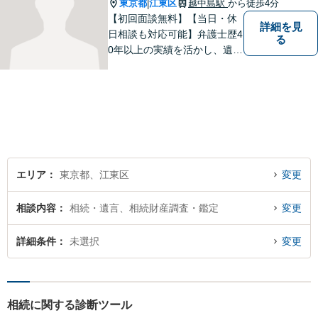
談ください。
東京都
江東区
越中島駅
から徒歩4分
|
【初回面談無料】【当日・休
詳細を見
日相談も対応可能】弁護士歴4
る
0年以上の実績を活かし、遺産
相続に関する不安を解決しま
す。トラブルを未然に防ぐ
「予防法学」、問題発生後の
迅速な「対処」まで幅広くサ
ポートします。まずはご相談
ください【越中島駅4分・門前
仲町駅7分】
エリア
東京都、江東区
変更
相談内容
相続・遺言、相続財産調査・鑑定
変更
詳細条件
未選択
変更
相続に関する診断ツール