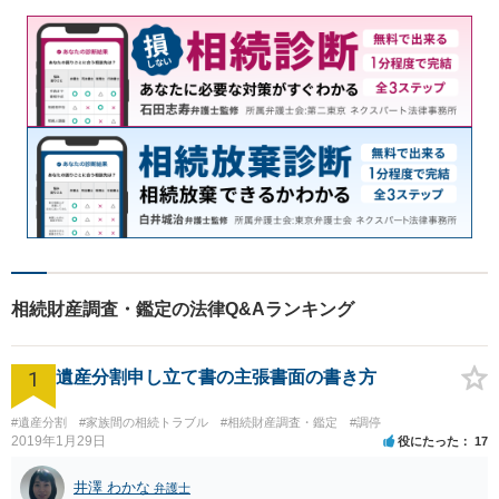
相続財産調査・鑑定の法律Q&Aランキング
1
遺産分割申し立て書の主張書面の書き方
#遺産分割
#家族間の相続トラブル
#相続財産調査・鑑定
#調停
2019年1月29日
役にたった
17
井澤 わかな
弁護士