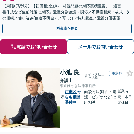
【東陽町駅4分】【初回相談無料】相続問題の対応実績豊富、「遺言
書作成など生前対策に対応」遺産分割協議・調停／不動産相続／株式
の相続／使い込み(使途不明金）／寄与分／特別受益／遺留分侵害額請
求／相続放棄など【休日・夜間相談可】
料金表を見る
電話でお問い合わせ
メールでお問い合わせ
小池 良
東京都
インタビュー
を見る
弁護士
東京けやき法律事務所
営業時
江東区
か
面談方法(対面・電
らも相談
話・ビデオなど)は
間：本日
受付中
応相談
定休日