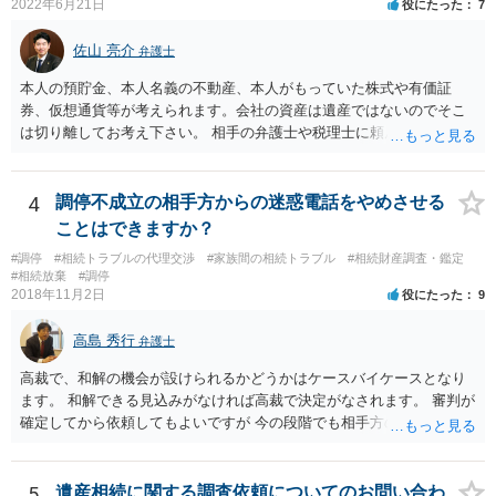
2022年6月21日
役にたった
7
佐山 亮介
弁護士
本人の預貯金、本人名義の不動産、本人がもっていた株式や有価証
券、仮想通貨等が考えられます。会社の資産は遺産ではないのでそこ
は切り離してお考え下さい。 相手の弁護士や税理士に頼んでも守秘義
務を理由に断られる可能性が高いです。 資料は調停を起こしてから任
意に開示を求め、応じなければ「調査嘱託」という手続きを使って銀
行等に照会をかけることになるでしょう。 不動産は、相続登記が済ん
4
調停不成立の相手方からの迷惑電話をやめさせる
でいなければ市役所ないし区役所に、お子様と義父様のつながりがわ
ことはできますか？
かる戸籍一式を揃えてもちこみ、「名寄せ」という手続きをすると、
#調停
#相続トラブルの代理交渉
#家族間の相続トラブル
#相続財産調査・鑑定
分かると思います。遺産分割協議書の偽造等により既に相続登記され
#相続放棄
#調停
てしまっている場合は、住所などに当たりをつけて登記名義を調べて
2018年11月2日
役にたった
9
探すことになるでしょう。 代理人弁護士を立てられるのはおすすめで
すが、現代では、各々が自由に価格設定をしていますので、特に相場
高島 秀行
弁護士
はお示しできません。ただし、かつて日本弁護士連合会が設けていた
報酬基準を踏まえて価格設定している弁護士は一定数いると思います
高裁で、和解の機会が設けられるかどうかはケースバイケースとなり
ので、それが一応の目安となるでしょう。
ます。 和解できる見込みがなければ高裁で決定がなされます。 審判が
確定してから依頼してもよいですが 今の段階でも相手方の連絡が迷惑
であれば 弁護士に依頼してもよいと思います。
5
遺産相続に関する調査依頼についてのお問い合わ