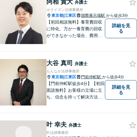
阿相 貴大
弁護士
ホライズン法律事務所
東京都
江東区
国際展示場駅
から徒歩3分
|
【初回相談無料】養育費回収
詳細を見
に特化。万が一養育費の回収
る
ができなかった場合、費用は
かかりません。取り扱い実績1
400件以上、回収総額3億円以
上！泣き寝入りする前にご相
大谷 真司
談ください【国際展示場駅3
弁護士
分】【LINE・電話・メール相
もんなか法律事務所
談OK】
東京都
江東区
門前仲町駅
から徒歩4分
|
【門前仲町駅徒歩4分】【初回
詳細を見
面談無料】お客様の立場に立
る
ち、信念を持って解決方法を
アドバイスします。相続問題
／離婚問題／借金問題／交通
事故／刑事事件など、幅広く
叶 幸夫
対応します。法律トラブルで
弁護士
お悩みの方は、お気軽にご相
叶法律事務所