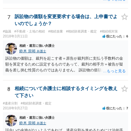
期間を伸長することができます。 その間に、財産の状況を調査して、
放棄するかどうか決めることができます。 銀行やサラ金が数年も放置
することはありませんので、数年後に借金が発見される可能性はほぼ
7
訴訟物の価額を変更要求する場合は、上申書でよ
ありません。 なお、私が扱った相続放棄を検討していた案件で、期間
いのでしょうか？
伸長して調査したところ、サラ金に対する過払金など相当な財産が見
#協議
#不動産・土地の相続
#相続放棄
#相続財産調査・鑑定
#相続税対策
つかったため相続したという事例がありました。
2018年3月11日
役にたった
6
相続・遺言に強い弁護士
鈴木 崇裕
弁護士
訴訟物の価額は、裁判を起こす者＝原告が裁判所に支払う手数料の金
額を算定するために設定するものであって、裁判の相手方＝被告が疑
義を差し挟む性質のものではありません。 訴訟物の価額自体が裁判の
目的（審理の対象）となることもありませんので、上申書や証拠を出
したとしても、変更されることはありません。
8
相続について弁護士に相談するタイミングを教え
て下さい
#遺産分割
#相続財産調査・鑑定
2018年9月27日
役にたった
7
相続・遺言に強い弁護士
鈴木 崇裕
弁護士
話合いの余地がないようであれば，遺産分割を進めるためには法的手