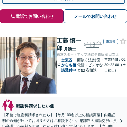
電話でお問い合わせ
メールでお問い合わせ
工藤 慎一
東京都
インタビュ
ーを見る
郎
弁護士
東京スタートアップ法律事務所 蒲田支店
営業時間：06:
台東区
面談方法(対面・
からも相
電話・ビデオな
30~22:00（土
談受付中
ど)は応相談
日祝日）
慰謝料請求したい側
【不倫で慰謝料請求されたら】【毎月100名以上の相談実績】内容証
明の通知が届いてお困りの方はご相談下さい。慰謝料の減額交渉に強
い弁護士が裁判を回避しながら粘り強く交渉いたします。【当日中の