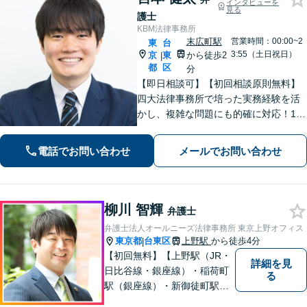
インタビューを
見る
護士
KBM法律事務所
末広町駅
営業時間：00:00~2
東
台
3:55（土日祝日）
京
東
から徒歩2
|
都
区
分
【即日相談可】【初回相談原則無料】
四大法律事務所で培った実務経験を活
かし、複雑な問題にも的確に対応！1日
以内のレスポンス！不動産・建築案
件、労働問題、インターネット問題、
電話でお問い合わせ
メールでお問い合わせ
訴訟・紛争案件などに多数対応。 皆様
のお悩みに寄り添い、最良の結果を追
求します。
柳川 智輝
弁護士
弁護士法人オールニーズ法律事務所 東京上野オフィス
東京都
台東区
上野駅
から徒歩4分
|
【初回無料】【上野駅（JR・
詳細を見
日比谷線・銀座線）・稲荷町
る
駅（銀座線）・新御徒町駅
（つくばエクスプレス・大江