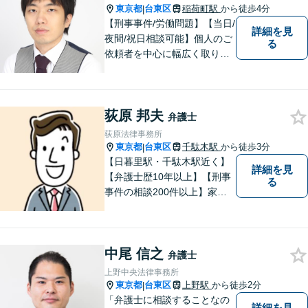
東京都
台東区
稲荷町駅
から徒歩4分
|
【刑事事件/労働問題】【当日/
詳細を見
夜間/祝日相談可能】個人のご
る
依頼者を中心に幅広く取り扱
ってきました。最善の解決方
法を一緒に考えさせて頂きま
す。
荻原 邦夫
弁護士
荻原法律事務所
東京都
台東区
千駄木駅
から徒歩3分
|
【日暮里駅・千駄木駅近く】
詳細を見
【弁護士歴10年以上】【刑事
る
事件の相談200件以上】家族
が逮捕された、逮捕されそう
な場合はすぐにご連絡を！ス
トーカーやDVなど男女関係の
中尾 信之
トラブルにも対応。明瞭な弁
弁護士
護士費用で安心のサポート
上野中央法律事務所
を。【休日・夜間相談可能】
東京都
台東区
上野駅
から徒歩2分
|
「弁護士に相談することなの
詳細を見