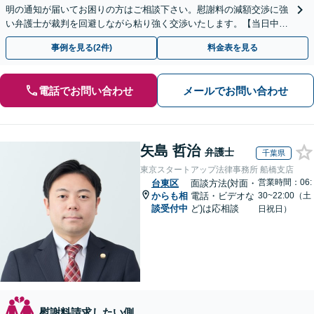
明の通知が届いてお困りの方はご相談下さい。慰謝料の減額交渉に強
い弁護士が裁判を回避しながら粘り強く交渉いたします。【当日中の
相談可(予約制)】【関東エリア全域対応】
事例を見る(2件)
料金表を見る
電話でお問い合わせ
メールでお問い合わせ
矢島 哲治
弁護士
千葉県
東京スタートアップ法律事務所 船橋支店
営業時間：06:
台東区
面談方法(対面・
からも相
電話・ビデオな
30~22:00（土
談受付中
ど)は応相談
日祝日）
慰謝料請求したい側