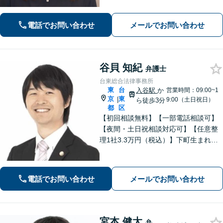
務整理をご提案！「交通事故：依頼者
さまに代わって全力で交渉し、賠償金
電話でお問い合わせ
メールでお問い合わせ
アップを目指します！」【休日・夜間
相談可】
谷貝 知紀
弁護士
台東総合法律事務所
東
台
入谷駅
か
営業時間：09:00~1
京
東
|
9:00（土日祝日）
ら徒歩3分
都
区
【初回相談無料】【一部電話相談可】
【夜間・土日祝相談対応可】【任意整
理1社3.3万円（税込）】下町生まれ下
町育ちの弁護士です。相談者様ととも
に悩み考え、最善の解決策をご提案し
ます。
電話でお問い合わせ
メールでお問い合わせ
宮本 健太
弁