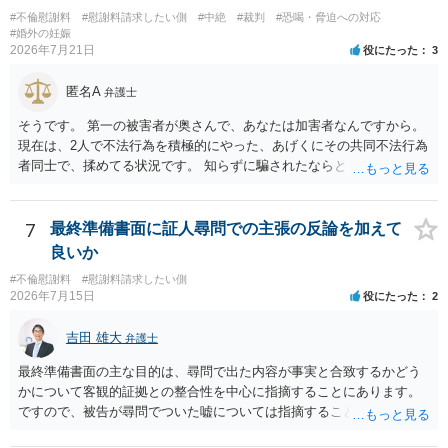
しかなくなるようにも思います。そうしますと，お近くの弁護士に相
#不倫慰謝料
#慰謝料請求したい側
#中絶
#裁判
#恐喝・脅迫への対応
談して進めることを検討した方がよいようにも思います。
#婚外の妊娠
2026年7月21日
役にたった
3
匿名A
弁護士
そうです。 第一の被害者が奥さんで、あなたは加害者なんですから。
現在は、2人で不法行為を積極的にやった、あげくにその共同不法行為
者同士で、揉めてる状況です。 知らずに騙されたならともか
く・・・。 それでも経緯を考えれば多少は、その男よりは同情できる
というだけですから。
7
最終準備書面に証人尋問での主張の反論を加えて
良いか
#不倫慰謝料
#慰謝料請求したい側
2026年7月15日
役にたった
2
吉田 雄大
弁護士
最終準備書面の主な目的は、尋問で出た内容が事実と合致するかどう
かについて客観的証拠との整合性を中心に指摘することにあります。
ですので、被告が尋問でついた嘘については指摘することが大切で
す。また、尋問でそれまで出てこなかった新しい話が出た場合でも、