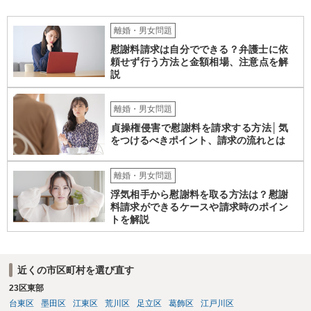
離婚・男女問題
慰謝料請求は自分でできる？弁護士に依
頼せず行う方法と金額相場、注意点を解
説
離婚・男女問題
貞操権侵害で慰謝料を請求する方法│気
をつけるべきポイント、請求の流れとは
離婚・男女問題
浮気相手から慰謝料を取る方法は？慰謝
料請求ができるケースや請求時のポイン
トを解説
近くの市区町村を選び直す
23区東部
台東区
墨田区
江東区
荒川区
足立区
葛飾区
江戸川区