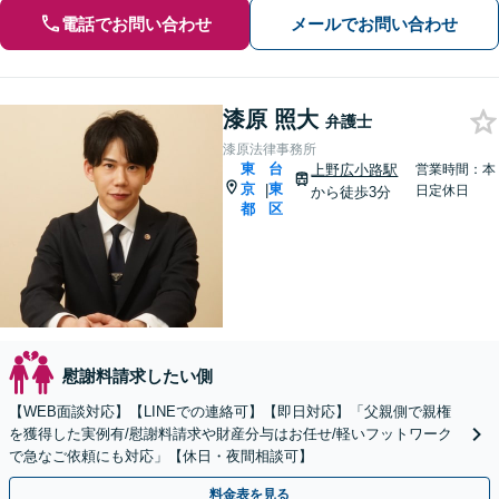
電話でお問い合わせ
メールでお問い合わせ
漆原 照大
弁護士
漆原法律事務所
東
台
上野広小路駅
営業時間：本
京
東
|
日定休日
から徒歩3分
都
区
慰謝料請求したい側
【WEB面談対応】【LINEでの連絡可】【即日対応】「父親側で親権
を獲得した実例有/慰謝料請求や財産分与はお任せ/軽いフットワーク
で急なご依頼にも対応」【休日・夜間相談可】
料金表を見る