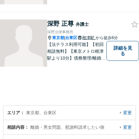
り添い、きめ細やかな法的サ
ービスをご提供します。敷居
低くご相談いただけますの
深野 正尊
で、お気軽にお声がけくださ
弁護士
い。1つ1つの問題に真摯に向
深野法律事務所
き合ってまいります。
東京都
台東区
根津駅
から徒歩6分
|
【法テラス利用可能】【初回
詳細を見
相談無料】【東京メトロ根津
る
駅より10分】債務整理/離婚問
題/相続問題/企業法務/債権回
収にお困りでしたら、是非、
私たちの事務所にお任せくだ
さい。プライバシーに配慮し
た相談室で、じっくりとお話
をお伺いします。
エリア
東京都、台東区
変更
相談内容
離婚・男女問題、慰謝料請求したい側
変更