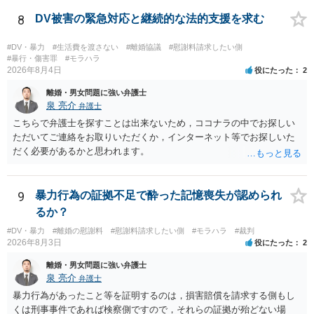
事実でないとの指摘をすることも必要です。 これらの点について最終
準備書面で的確な指摘ができれば裁判所の理解も深まると思います
8
DV被害の緊急対応と継続的な法的支援を求む
が、和解のときに裁判所から開示された金額からさらに判決金額が増
えるかどうかは、裁判官の個性に依る点が大きいので、何ともいえま
#DV・暴力
#生活費を渡さない
#離婚協議
#慰謝料請求したい側
せん。
#暴行・傷害罪
#モラハラ
2026年8月4日
役にたった
2
離婚・男女問題に強い弁護士
泉 亮介
弁護士
こちらで弁護士を探すことは出来ないため，ココナラの中でお探しい
ただいてご連絡をお取りいただくか，インターネット等でお探しいた
だく必要があるかと思われます。
9
暴力行為の証拠不足で酔った記憶喪失が認められ
るか？
#DV・暴力
#離婚の慰謝料
#慰謝料請求したい側
#モラハラ
#裁判
2026年8月3日
役にたった
2
離婚・男女問題に強い弁護士
泉 亮介
弁護士
暴力行為があったこと等を証明するのは，損害賠償を請求する側もし
くは刑事事件であれば検察側ですので，それらの証拠が殆どない場