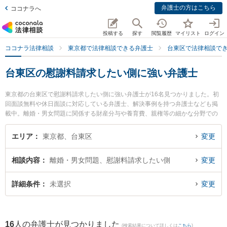
弁護士の方はこちら
ココナラへ
投稿する
探す
閲覧履歴
マイリスト
ログイン
ココナラ法律相談
東京都で法律相談できる弁護士
台東区で法律相談で
台東区の慰謝料請求したい側に強い弁護士
東京都の台東区で慰謝料請求したい側に強い弁護士が16名見つかりました。初
回面談無料や休日面談に対応している弁護士、解決事例を持つ弁護士なども掲
載中。離婚・男女問題に関係する財産分与や養育費、親権等の細かな分野での
絞り込み検索もでき便利です。特にアイゼン法律事務所の立山 大就弁護士や漆
原法律事務所の漆原 照大弁護士、弁護士法人越野・髙本法律事務所の髙本 紗斗
エリア
東京都、台東区
変更
美弁護士のプロフィール情報や弁護士費用、強みなどが注目されています。
『台東区で土日や夜間に発生した慰謝料請求したい側のトラブルを今すぐに弁
相談内容
離婚・男女問題、慰謝料請求したい側
変更
護士に相談したい』『慰謝料請求したい側のトラブル解決の実績豊富な近くの
弁護士を検索したい』『初回相談無料で慰謝料請求したい側を法律相談できる
台東区内の弁護士に相談予約したい』などでお困りの相談者さんにおすすめで
詳細条件
未選択
変更
す。
16
人の弁護士が見つかりました
(検索結果について詳しくは
こちら
)