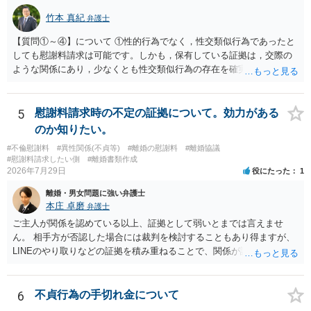
竹本 真紀
弁護士
【質問①～④】について ①性的行為でなく，性交類似行為であったと
しても慰謝料請求は可能です。しかも，保有している証拠は，交際の
ような関係にあり，少なくとも性交類似行為の存在を確実に証明でき
るものです（裏を返せば，証拠で認められる範囲でしか認めていない
ことを窺わせるものです。）。ですから，慰謝料請求を進めることで
よいと思います。 ただ．慰謝料額については，婚姻破綻に至っていな
5
慰謝料請求時の不定の証拠について。効力がある
いとして，この点を考慮されることになるかもしれません。 ②夫との
のか知りたい。
今後のことを考えて書いてもらうか否かを検討するのがよいと思いま
#不倫慰謝料
#異性関係(不貞等)
#離婚の慰謝料
#離婚協議
す。今ある証拠以上のことを証明（証明力を強めることも含む）でき
#慰謝料請求したい側
#離婚書類作成
るのであれば，前向きに検討を進めるという考え方でもよいでしょ
2026年7月29日
役にたった
1
う。慰謝料請求としては証拠として使えることが前提であり，その価
離婚・男女問題に強い弁護士
値と夫との関係との均衡のように思います。 ③行政書士に委任をして
本庄 卓磨
弁護士
いるのであれば，どのような内容の委任なのか不明ですが，その行政
書士との協議になると思います。請求するか，訴訟にするか，その点
ご主人が関係を認めている以上、証拠として弱いとまでは言えませ
の見極めや，相手方は性交類似行為は認めているのか，それさえも否
ん。 相手方が否認した場合には裁判を検討することもあり得ますが、
定しているのかによって，考え方・進め方は変わってくると思いま
LINEのやり取りなどの証拠を積み重ねることで、関係が認定される余
す。 ④性交類似行為を認めているにもかかわらず支払を拒否するので
地は十分にあります。 ただし、手元の証拠でどこまで認定できるかは
あれば，本人（行政書士でも同じだと思います。）への対応ではあま
個別の事情によりますので、お早めに弁護士に相談されることをおす
り変わらないように思います。減額で折り合えるなら本人様の交渉で
すめします。
6
不貞行為の手切れ金について
もよいように思いますが，ゼロかどうかの観点であれば，訴訟に進む