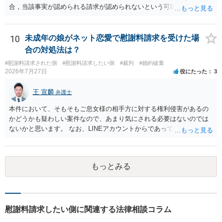
合，当該事実が認められる請求が認められないという可能性はあるで
しょう。
10
未成年の娘がネット恋愛で慰謝料請求を受けた場
合の対処法は？
#慰謝料請求された側
#慰謝料請求したい側
#裁判
#婚約破棄
2026年7月27日
役にたった
3
王 宣麟
弁護士
本件において、そもそもご息女様の相手方に対する権利侵害があるの
かどうかも疑わしい案件なので、あまり気にされる必要はないのでは
ないかと思います。 なお、LINEアカウントからであっても、そこに紐
づけられた電話番号の開示→携帯電話会社から氏名・住所が開示され
るパターンはありえるものの、本件のような精神的損害が発生したと
明確にいえないような案件において開示がなされる可能性も低いので
もっとみる
はないかと推察します。
慰謝料請求したい側に関連する法律相談コラム