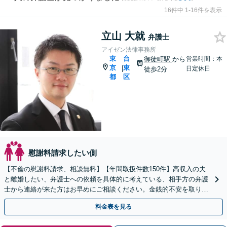
16件中 1-16件を表示
立山 大就
弁護士
アイゼン法律事務所
東
台
御徒町駅
から
営業時間：本
京
東
|
日定休日
徒歩2分
都
区
慰謝料請求したい側
【不倫の慰謝料請求、相談無料】【年間取扱件数150件】高収入の夫
と離婚したい、弁護士への依頼を具体的に考えている、相手方の弁護
士から連絡が来た方はお早めにご相談ください。金銭的不安を取り除
けるようサポートいたします【御徒町・仲御徒町駅2分】
料金表を見る