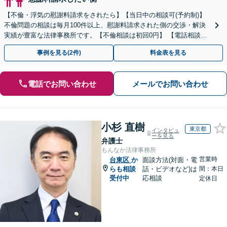
【不倫・浮気の慰謝料請求をされたら】【当日中の相談可(予約制)】
不倫問題の相談は毎月100件以上、慰謝料請求された側の交渉・解決
実績が豊富な法律事務所です。【不倫相談は初回0円】 【電話相談で
ご契約まで対応可/来所不要】
事例を見る(2件)
料金表を見る
電話でお問い合わせ
メールでお問い合わせ
小杉 直樹
東京都
インタビュ
ーを見る
弁護士
もんなか法律事務所
営業時
台東区
か
面談方法(対面・電
らも相談
話・ビデオなど)は
間：本日
受付中
応相談
定休日