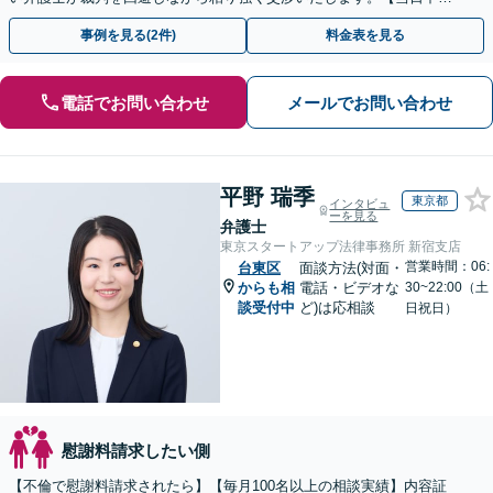
相談可(予約制)】【関東エリア全域対応】
事例を見る(2件)
料金表を見る
電話でお問い合わせ
メールでお問い合わせ
平野 瑞季
東京都
インタビュ
ーを見る
弁護士
東京スタートアップ法律事務所 新宿支店
営業時間：06:
台東区
面談方法(対面・
からも相
電話・ビデオな
30~22:00（土
談受付中
ど)は応相談
日祝日）
慰謝料請求したい側
【不倫で慰謝料請求されたら】【毎月100名以上の相談実績】内容証