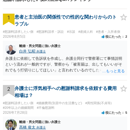
も、「年収が300万円以上高く申告されていたこと、貯金数百万が嘘
（ゼロでした）、喫煙者ではないと言っていたが喫煙者だった」こと
1
患者と主治医の関係性での性的な関わりからのト
などといった理由は十分婚約破棄の正当理由にあたると思いますの
で、②の要件も満たさないという可能性が高いと思います。 以上とな
ラブル
りますが、ご参考にしていただければ幸いです。
#慰謝料請求したい側
#慰謝料請求・訴訟
#示談
#産婦人科
#患者・入所者側
2026年8月5日
役にたった
2
離婚・男女問題に強い弁護士
白井 弘昭
弁護士
弁護士に依頼して告訴状を作成し、弁護士同行で警察署にて事情説明
という流れが一般的ですが、警察から「被害届は、出してもいいがそ
れでもう打切りにしてほしい」と言われているのでしたら、あまり結
論は変わらないかもしれないですね。 所轄の警察を飛び越えて、直接
検察庁に訴えるのもありかもしれないですが、実際に捜査をするの
は、結局所轄だと思われますので、やはり結論は変わらないかもしれ
2
弁護士に浮気相手への慰謝料請求を依頼する費用
ないです。 一度、最寄りの「刑事に強い」とうたっている弁護士に相
相場は？
談してみてはいかがでしょうか。 以上、ご参考まで。
#慰謝料請求したい側
#婚姻費用(別居中の生活費など)
#異性関係(不貞等)
#20年以上の婚姻期間
#不倫慰謝料
2026年7月28日
役にたった
5
離婚・男女問題に強い弁護士
髙橋 俊太
弁護士