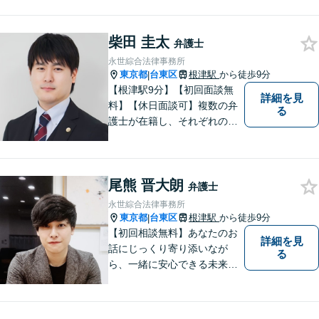
戸線）】離婚／相続／交通事
故など解決実績多数。依頼者
柴田 圭太
様に寄り添い、意志を尊重し
弁護士
つつ、冷静的確なアドバイス
永世綜合法律事務所
で納得できる解決を目指しま
東京都
台東区
根津駅
から徒歩9分
|
す【夜間対応可】
【根津駅9分】【初回面談無
詳細を見
料】【休日面談可】複数の弁
る
護士が在籍し、それぞれの知
見と経験を活かして、多様な
課題に取り組んでいます。 士
業や政治関係者との連携によ
尾熊 晋大朗
り、柔軟かつ現実的な対応を
弁護士
可能にしています。
永世綜合法律事務所
東京都
台東区
根津駅
から徒歩9分
|
【初回相談無料】あなたのお
詳細を見
話にじっくり寄り添いなが
る
ら、一緒に安心できる未来を
目指します。どんなに小さな
お悩みでも気軽にご相談いた
だける「安心して頼れる弁護