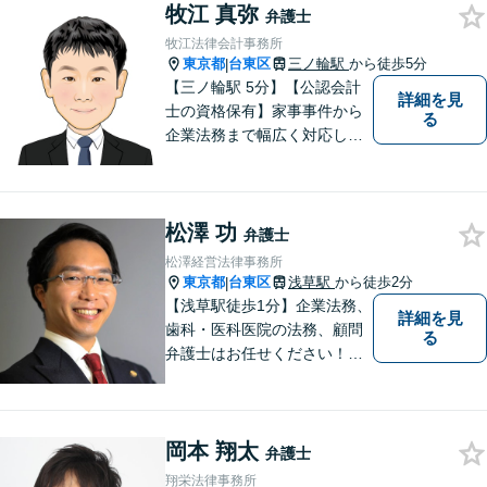
牧江 真弥
士」を目指しています。休日
弁護士
や夜間相談も柔軟に対応【根
牧江法律会計事務所
津駅9分】
東京都
台東区
三ノ輪駅
から徒歩5分
|
【三ノ輪駅 5分】【公認会計
詳細を見
士の資格保有】家事事件から
る
企業法務まで幅広く対応して
います。弁護士資格の他に公
認会計士の資格も取得してい
るため、財務・法務の両側面
松澤 功
からサポート可能です。まず
弁護士
は話を聞いてみたいという方
松澤経営法律事務所
も、お気軽にご相談くださ
東京都
台東区
浅草駅
から徒歩2分
|
い。
【浅草駅徒歩1分】企業法務、
詳細を見
歯科・医科医院の法務、顧問
る
弁護士はお任せください！労
務問題・患者クレーム・企業
法務も対応【電話・メール相
談OK】【休日・夜間面談可】
岡本 翔太
弁護士
翔栄法律事務所