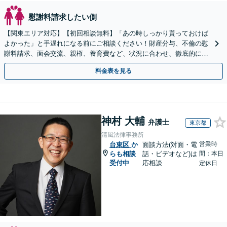
慰謝料請求したい側
【関東エリア対応】【初回相談無料】「あの時しっかり貰っておけば
よかった」と手遅れになる前にご相談ください！財産分与、不倫の慰
謝料請求、面会交流、親権、養育費など、状況に合わせ、徹底的にサ
ポートいたします【弁護士歴17年以上】
料金表を見る
神村 大輔
弁護士
東京都
清風法律事務所
営業時
台東区
か
面談方法(対面・電
らも相談
話・ビデオなど)は
間：本日
受付中
応相談
定休日