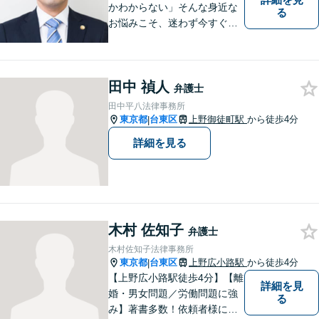
かわからない」そんな身近な
る
お悩みこそ、迷わず今すぐご
相談ください。
田中 禎人
弁護士
田中平八法律事務所
東京都
台東区
上野御徒町駅
から徒歩4分
|
詳細を見る
木村 佐知子
弁護士
木村佐知子法律事務所
東京都
台東区
上野広小路駅
から徒歩4分
|
【上野広小路駅徒歩4分】【離
詳細を見
婚・男女問題／労働問題に強
る
み】著書多数！依頼者様に寄