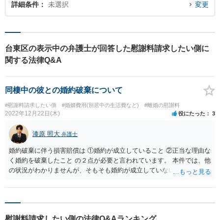
詳細条件
未選択
変更
台東区の表示中の弁護士が回答した慰謝料請求したい側に
関する法律Q&A
同棲中の彼との婚約破棄について
#慰謝料請求したい側
#婚姻費用(別居中の生活費など)
#離婚の慰謝料
2022年12月22日(木)
役にたった
3
漆原 照大
弁護士
婚約破棄に伴う損害賠償は ①婚約が成立していること ②正当な理由な
く婚約を破棄したこと の２点が必要と言われています。 本件では、他
の状況がわかりませんが、そもそも婚約が成立していないとみる余地
はあると思います。 婚約成立には諸所の事情を勘案するので、結婚を
前提にした同棲のみではそもそも婚約が成立していないと判断される
可能性も十分あります。そのため、①の要件を満たさず、損害賠償は
できないという結論もあり得るかと思います。 仮に、結婚を前提にお
慰謝料請求したい側の法律Q&Aランキング
付き合いしていることやその他の事情から①が満たされていたとして