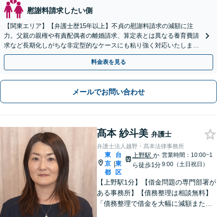
慰謝料請求したい側
【関東エリア】【弁護士歴15年以上】不貞の慰謝料請求の減額に注
力。父親の親権や有責配偶者の離婚請求、算定表とは異なる養育費請
求など長期化しがちな非定型的なケースにも粘り強く対応いたしま
す。【初回相談30分無料】【休日・夜間相談可】
料金表を見る
メールでお問い合わせ
髙本 紗斗美
弁護士
弁護士法人越野・髙本法律事務所
東
台
上野駅
か
営業時間：10:00~1
京
東
|
9:00（土日祝日）
ら徒歩1分
都
区
【上野駅1分】【借金問題の専門部署が
ある事務所】【債務整理は相談無料】
「債務整理で借金を大幅に減額または
免除」相談者さまにとってベストな債