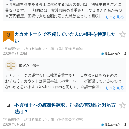
不貞慰謝料請求を弁護士に依頼する場合の費用は、法律事務所ごとに
異なります。 一般的には、交渉段階の着手金として１０万円台から３
０万円程度、回収できた金額に応じた報酬金として回収額の１０％か
ら２０％程度が設定されていることがあります。訴訟に移行する場合
には、追加着手金や日当、実費が発生することもあります。 もっと
も、証拠が十分にあるか、相手方の住所・勤務先が分かるか、慰謝料
3
カカオトークで不貞していた夫の相手を特定した
額、離婚の有無、交渉で終わるか訴訟まで見込むかによって、費用は
い
変わり得ます。依頼前に、交渉だけの場合、訴訟になった場合、回収
#不倫慰謝料
#慰謝料請求したい側
#異性関係(不貞等)
できなかった場合の費用を確認しておくとよいでしょう。 弁護士選び
2026年7月20日
役にたった
2
では、不貞慰謝料案件の経験が相応にあるか、費用体系が明確か、見
通しを過度に楽観的に言い過ぎないか、質問に具体的に答えてくれる
匿名A
弁護士
か、連絡方法（メール、電話、弁護士直接か事務局員を介するかな
ど）や対応スピードが合うかを確認するとよいと思います。いずれに
カカオトークの運営会社は韓国企業であり、日本法人はあるものの、
しましても、弁護士への相談・依頼にあたっては、証拠資料、夫と相
おそらくアカウントは韓国本社（のサーバー）が管理しているのでは
手方の関係、相手方の氏名・住所等、夫婦関係への影響、離婚予定の
ないかと思います（XやInstagramと同じ）。弁護士会照会は日本法に
有無など事実関係をよく整理して相談されることをお勧めいたしま
基づく制度であり、送付先は日本国内とするのが原則で、外国企業に
す。
対する照会は基本的にできないと解されています（弁護士会によって
は例外的に認める扱いもありますが、かなり限定されているので一般
4
不貞相手への慰謝料請求、証拠の有効性と対応方
的ではないでしょう）。もし韓国本社がアカウント管理をしているな
法は？
ら、日本法人へ送っても「ウチでは管理していない」という回答にな
#不倫慰謝料
#慰謝料請求したい側
#異性関係(不貞等)
ります。 個人で直接他人のID情報の開示を求めても拒否されるでしょ
2026年8月5日
役にたった
1
う。