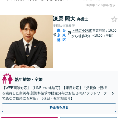
16件中 1-16件を表示
漆原 照大
弁護士
漆原法律事務所
東
台
上野広小路駅
営業時間：10:00
京
東
|
~18:00（平日）
から徒歩3分
都
区
熟年離婚・卒婚
【WEB面談対応】【LINEでの連絡可】【即日対応】「父親側で親権
を獲得した実例有/慰謝料請求や財産分与はお任せ/軽いフットワーク
で急なご依頼にも対応」【休日・夜間相談可】
料金表を見る