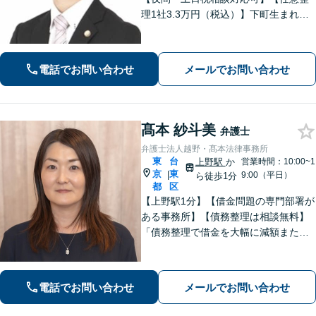
理1社3.3万円（税込）】下町生まれ下
町育ちの弁護士です。相談者様ととも
に悩み考え、最善の解決策をご提案し
ます。
電話でお問い合わせ
メールでお問い合わせ
髙本 紗斗美
弁護士
弁護士法人越野・髙本法律事務所
東
台
上野駅
か
営業時間：10:00~1
京
東
|
9:00（平日）
ら徒歩1分
都
区
【上野駅1分】【借金問題の専門部署が
ある事務所】【債務整理は相談無料】
「債務整理で借金を大幅に減額または
免除」相談者さまにとってベストな債
務整理をご提案！「交通事故：依頼者
さまに代わって全力で交渉し、賠償金
電話でお問い合わせ
メールでお問い合わせ
アップを目指します！」【休日・夜間
相談可】