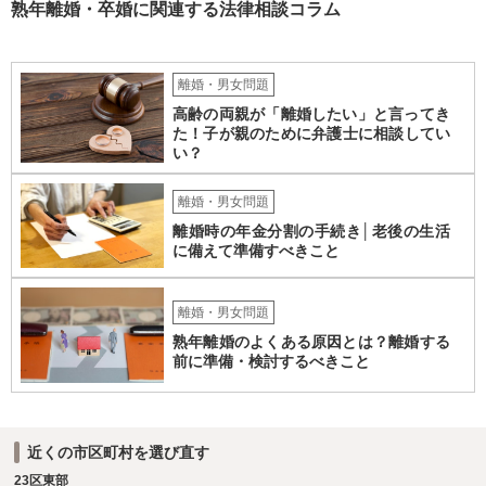
ば審判となりますが、 相手方の根拠のない主張に沿ったものになると
熟年離婚・卒婚に関連する法律相談コラム
は考え難いと思います。
離婚・男女問題
高齢の両親が「離婚したい」と言ってき
た！子が親のために弁護士に相談してい
い？
離婚・男女問題
離婚時の年金分割の手続き│老後の生活
に備えて準備すべきこと
離婚・男女問題
熟年離婚のよくある原因とは？離婚する
前に準備・検討するべきこと
近くの市区町村を選び直す
23区東部