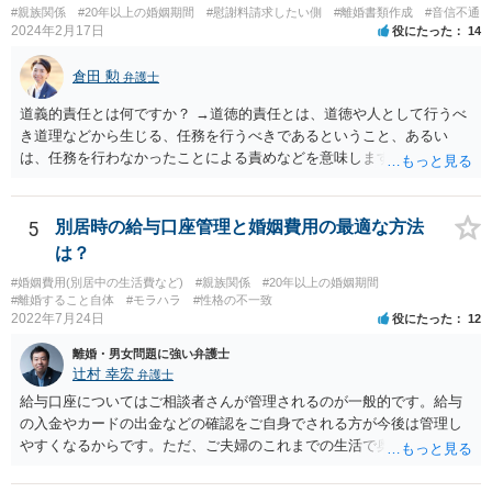
#親族関係
#20年以上の婚姻期間
#慰謝料請求したい側
#離婚書類作成
#音信不通
2024年2月17日
役にたった
14
倉田 勲
弁護士
道義的責任とは何ですか？ →道徳的責任とは、道徳や人として行うべ
き道理などから生じる、任務を行うべきであるということ、あるい
は、任務を行わなかったことによる責めなどを意味します。 道義的責
任では、倫理ないし道徳上の責任のため法的責任のような強制力や罰
則はありませんが、道義的責任を果たさないことで、他人からの信用
を無くす、不遇を受けるなどの一般的にはそのような事実上の不利益
5
別居時の給与口座管理と婚姻費用の最適な方法
が生じます。
は？
#婚姻費用(別居中の生活費など)
#親族関係
#20年以上の婚姻期間
#離婚すること自体
#モラハラ
#性格の不一致
2022年7月24日
役にたった
12
離婚・男女問題に強い弁護士
辻村 幸宏
弁護士
給与口座についてはご相談者さんが管理されるのが一般的です。給与
の入金やカードの出金などの確認をご自身でされる方が今後は管理し
やすくなるからです。ただ、ご夫婦のこれまでの生活で奥様が管理さ
れており不当な出金をしないというのであれば、それはそのまま維持
しても構わないとは思います。 隠し財産といっても、収入は給与だけ