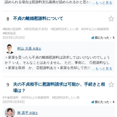
認められる場合は慰謝料支払義務が認められるかと思われます。 ま
た、夫婦関係が冷め切っているというのは不貞相手の発言であり、客
観的な事実かは不明なため、客観的な事実として婚姻関係が破綻して
いたことが証明できない限り、そのような説明を受けていたとしても
8
不貞の離婚慰謝料について
配偶者からの慰謝料請求については影響はあまりしないでしょう。 探
偵費用については認められるケースもありますが、一部に限られるも
#離婚の慰謝料
#異性関係(不貞等)
#慰謝料請求したい側
#20年以上の婚姻期間
のも多く、少なくとも最初から支払いに合意はせず、支払い義務がな
#離婚協議
2023年1月10日
役にたった
5
いことを主張し争うこととなるかと思われます。
村山 大基
弁護士
＞家屋を貰ったら不貞の離婚慰謝料は請求してはいけないのでしょう
か？ いえ、そんなことはありません。 ただ、事前に、 ①慰謝料なし
＋家屋を取得 か、 ②慰謝料あり＋家屋を売却して売却代金を分ける
の、どちらが得かは計算しておいた方がいいと思います。 ①の方が得
なら、慰謝料代わりに不動産全部もらう、はありだと思います。 ＞婚
姻費用は慰謝料とは別だと思うのですが 主人は世間の相場は200万や
9
夫の不貞相手に慰謝料請求は可能か、手続きと相
とどうなんでしょうか？アドバイスお願いいたします。 婚姻費用につ
場は？
いては、おっしゃる通り別です。 なので、ご主人の主張通り慰謝料を
#不倫慰謝料
#20年以上の婚姻期間
#慰謝料請求したい側
２００万円と考えるにしても、 婚姻費用＋慰謝料２００万円、が正し
2025年10月8日
役にたった
6
いです。 その上で、このまま離婚に応じない場合、婚姻費用が月４万
円なら、５年と少し婚姻費用を貰い続ければ 婚姻費用だけでも２００
林 遥平
弁護士
万円になりますので、早めに近所の弁護士に相談に行って対応につい