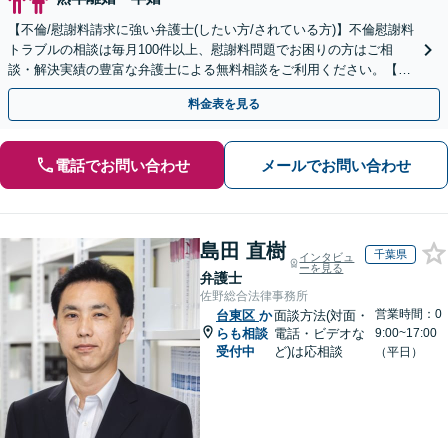
【不倫/慰謝料請求に強い弁護士(したい方/されている方)】不倫慰謝料
トラブルの相談は毎月100件以上、慰謝料問題でお困りの方はご相
談・解決実績の豊富な弁護士による無料相談をご利用ください。【不
倫相談は初回0円】【全国対応】
料金表を見る
電話でお問い合わせ
メールでお問い合わせ
島田 直樹
千葉県
インタビュ
ーを見る
弁護士
佐野総合法律事務所
営業時間：0
台東区
か
面談方法(対面・
らも相談
電話・ビデオな
9:00~17:00
受付中
ど)は応相談
（平日）