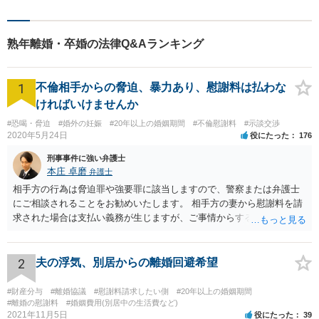
いうものが起こせるので、そこで話し合いをしてみてはいかがでしょ
うか。 万が一離婚するとしても、離婚原因がないのであればそれ相応
の財産分与や慰謝料を求めてよいと思います。
熟年離婚・卒婚の法律Q&Aランキング
1
不倫相手からの脅迫、暴力あり、慰謝料は払わな
ければいけませんか
#恐喝・脅迫
#婚外の妊娠
#20年以上の婚姻期間
#不倫慰謝料
#示談交渉
2020年5月24日
役にたった
176
刑事事件に強い弁護士
本庄 卓磨
弁護士
相手方の行為は脅迫罪や強要罪に該当しますので、警察または弁護士
にご相談されることをお勧めいたします。 相手方の妻から慰謝料を請
求された場合は支払い義務が生じますが、ご事情からすると減額交渉
をする余地は十分にありそうです。
2
夫の浮気、別居からの離婚回避希望
#財産分与
#離婚協議
#慰謝料請求したい側
#20年以上の婚姻期間
#離婚の慰謝料
#婚姻費用(別居中の生活費など)
2021年11月5日
役にたった
39