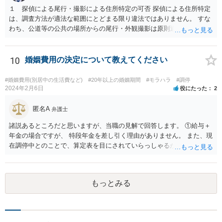
てアドバイスを受けてみましょう。
１ 探偵による尾行・撮影による住所特定の可否 探偵による住所特定
は、調査方法が適法な範囲にとどまる限り違法ではありません。 すな
わち、公道等の公共の場所からの尾行・外観撮影は原則適法であり、
住居敷地内への侵入、屋内・窓越しの撮影、盗聴・盗撮等の私的領域
への侵害行為は違法の可能性があります。したがって、夫が相手女性
と会う約束を取り付け、探偵が公道上から尾行・撮影して住所を割り
10
婚姻費用の決定について教えてください
出す方法は、手段が適法であれば問題ありません。 ２ 相手女性が既
婚者であった場合の夫への慰謝料請求の可能性 相手女性が既婚である
#婚姻費用(別居中の生活費など)
#20年以上の婚姻期間
#モラハラ
#調停
場合、その配偶者は、夫と相手女性の双方に対して不貞行為に基づく
2024年2月6日
役にたった
2
慰謝料請求を行うことが可能です（民法709条）。 ただし、夫に以下
の事情があれば、過失の有無や慰謝料額に影響します。 ・相手女性が
匿名A
弁護士
独身であると虚偽申告していた ・夫が既婚と知らなかったことに合理
諸説あるところだと思いますが、当職の見解で回答します。 ①給与＋
的理由がある もっとも、相手女性が既婚であることを容易に確認でき
年金の場合ですが、 特段年金を差し引く理由がありません。 また、現
たにもかかわらず漫然と関係を続けた場合は、夫の過失が認められ、
在調停中とのことで、算定表を目にされていらっしゃるかと思いま
慰謝料（50～150万円程度？）が発生し得ます。
す。 給与と年金を単純に足した金額で計算すべきかどうかですが、 給
与の場合、就労するために必要だとされる経費を控除しています。 年
金の場合は、この控除をする必要がありませんので、 詳しい計算式は
もっとみる
割愛しますが、 単純な足し算をした部分の表よりも多い金額が妥当と
いうことになります。 ②婚姻費用は相当額の半分10万円しか出さない
半分というのは合理的な根拠がありません。 算定表上、夫婦のみのも
ので考えるというのであれば多少はわかりますが。 合意ができなけれ