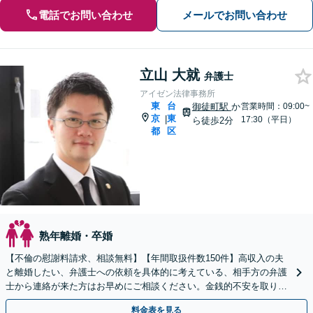
電話でお問い合わせ
メールでお問い合わせ
立山 大就
弁護士
アイゼン法律事務所
東
台
御徒町駅
か
営業時間：09:00~
京
東
|
17:30（平日）
ら徒歩2分
都
区
熟年離婚・卒婚
【不倫の慰謝料請求、相談無料】【年間取扱件数150件】高収入の夫
と離婚したい、弁護士への依頼を具体的に考えている、相手方の弁護
士から連絡が来た方はお早めにご相談ください。金銭的不安を取り除
けるようサポートいたします【御徒町・仲御徒町駅2分】
料金表を見る