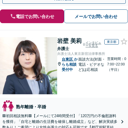
電話でお問い合わせ
メールでお問い合わせ
岩壁 美莉
東京都
インタビュ
ーを見る
弁護士
弁護士法人東京新宿法律事務所
営業時間：0
台東区
か
面談方法(対面・
らも相談
電話・ビデオな
7:00~22:00
受付中
ど)は応相談
（平日）
熟年離婚・卒婚
🟩初回相談無料🟩【メールにて24時間受付】「120万円の不倫慰謝料
を獲得」「自宅と離婚の生活費を確保し離婚成立」など、解決実績多
数あり！ご希望により女性弁護士の対応も可能です【都庁前駅直結】