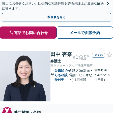
護士にお任せください。圧倒的な相談件数を誇る弁護士が最適な解決
に導きます。
料金表を見る
電話でお問い合わせ
メールで面談予約
田中 杏奈
東京都
インタビュ
ーを見る
弁護士
東京スタートアップ法律事務所
営業時間：0
台東区
か
面談方法(対面・
らも相談
電話・ビデオな
6:30~22:00
受付中
ど)は応相談
（平日）
熟年離婚・卒婚