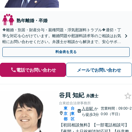
熟年離婚・卒婚
🔶離婚・別居・財産分与・親権問題・浮気慰謝料トラブル🔶適切・丁
寧な対応を心がけています。離婚問題や慰謝料請求等のご相談はお気
軽にお問い合わせください。弁護士が相談から解決まで、安心サポー
トいたします。◤完全予約制・初回法律相談無料◢
料金表を見る
電話でお問い合わせ
メールでお問い合わせ
谷貝 知紀
弁護士
台東総合法律事務所
東
台
入谷駅
か
営業時間：09:00~2
京
東
|
0:00（平日）
ら徒歩3分
都
区
【初回相談無料】【一部電話相談可】
【夜間・土日祝相談対応可】【任意整