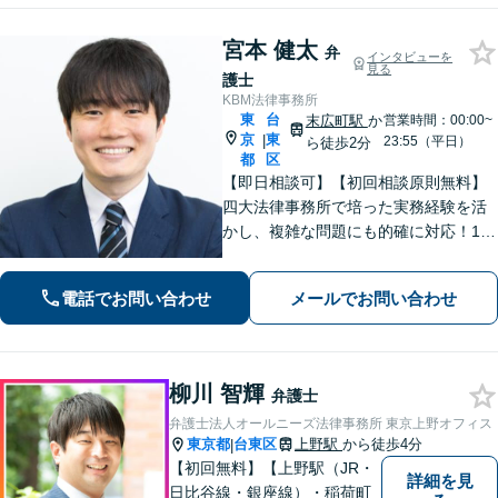
宮本 健太
弁
インタビューを
見る
護士
KBM法律事務所
東
台
末広町駅
か
営業時間：00:00~
京
東
|
23:55（平日）
ら徒歩2分
都
区
【即日相談可】【初回相談原則無料】
四大法律事務所で培った実務経験を活
かし、複雑な問題にも的確に対応！1日
以内のレスポンス！不動産・建築案
件、労働問題、インターネット問題、
電話でお問い合わせ
メールでお問い合わせ
訴訟・紛争案件などに多数対応。 皆様
のお悩みに寄り添い、最良の結果を追
求します。
柳川 智輝
弁護士
弁護士法人オールニーズ法律事務所 東京上野オフィス
東京都
台東区
上野駅
から徒歩4分
|
【初回無料】【上野駅（JR・
詳細を見
日比谷線・銀座線）・稲荷町