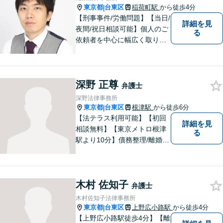
東京都
台東区
稲荷町駅
から徒歩4分
|
【刑事事件/労働問題】【当日/
詳細を見
夜間/祝日相談可能】個人のご
る
依頼者を中心に幅広く取り扱
ってきました。最善の解決方
法を一緒に考えさせて頂きま
す。
深野 正尊
弁護士
深野法律事務所
東京都
台東区
根津駅
から徒歩6分
|
【法テラス利用可能】【初回
詳細を見
相談無料】【東京メトロ根津
る
駅より10分】債務整理/離婚問
題/相続問題/企業法務/債権回
収にお困りでしたら、是非、
私たちの事務所にお任せくだ
木村 佐知子
さい。プライバシーに配慮し
弁護士
た相談室で、じっくりとお話
木村佐知子法律事務所
をお伺いします。
東京都
台東区
上野広小路駅
から徒歩4分
|
【上野広小路駅徒歩4分】【離