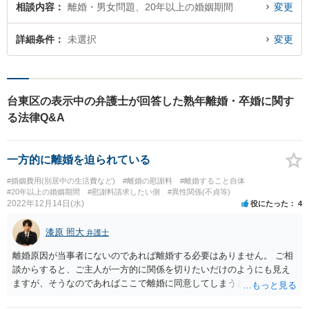
相談内容
離婚・男女問題、20年以上の婚姻期間
変更
詳細条件
未選択
変更
台東区の表示中の弁護士が回答した熟年離婚・卒婚に関す
る法律Q&A
一方的に離婚を迫られている
#婚姻費用(別居中の生活費など)
#離婚の慰謝料
#離婚すること自体
#20年以上の婚姻期間
#慰謝料請求したい側
#異性関係(不貞等)
2022年12月14日(水)
役にたった
4
漆原 照大
弁護士
離婚原因が当事者にないのであれば離婚する必要はありません。 ご相
談からすると、ご主人が一方的に関係を切りたいだけのようにも見え
ますが、そうなのであればここで離婚に同意してしまうと、相手の思
うツボだと思います。 弁護士をつけなくても家庭裁判所で円満調停と