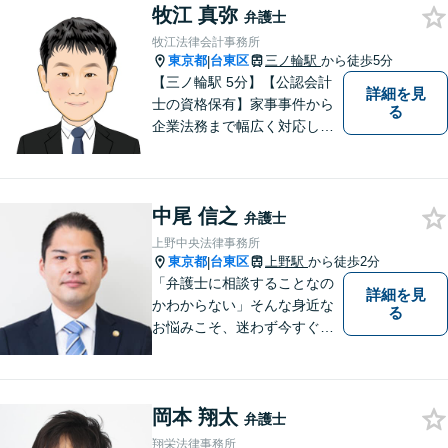
牧江 真弥
り、柔軟かつ現実的な対応を
弁護士
可能にしています。
牧江法律会計事務所
東京都
台東区
三ノ輪駅
から徒歩5分
|
【三ノ輪駅 5分】【公認会計
詳細を見
士の資格保有】家事事件から
る
企業法務まで幅広く対応して
います。弁護士資格の他に公
認会計士の資格も取得してい
るため、財務・法務の両側面
中尾 信之
からサポート可能です。まず
弁護士
は話を聞いてみたいという方
上野中央法律事務所
も、お気軽にご相談くださ
東京都
台東区
上野駅
から徒歩2分
|
い。
「弁護士に相談することなの
詳細を見
かわからない」そんな身近な
る
お悩みこそ、迷わず今すぐご
相談ください。
岡本 翔太
弁護士
翔栄法律事務所