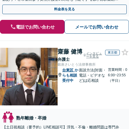
【完全個室で対応】【複数拠点あり】
料金表を見る
電話でお問い合わせ
メールでお問い合わせ
齋藤 健博
東京都
インタビュ
ーを見る
弁護士
銀座さいとう法律事務所
営業時間：0
台東区
か
面談方法(対面・
らも相談
電話・ビデオな
6:00~23:55
受付中
ど)は応相談
（平日）
熟年離婚・卒婚
【土日祝相談（要予約）LINE相談可】浮気・不倫・離婚問題は専門弁