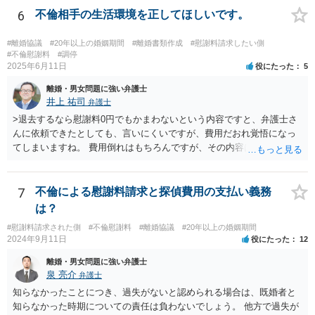
で隠しようがないでしょうし、今わかっていない財産がないのであれ
6
不倫相手の生活環境を正してほしいです。
ば別居後に新たな財産ができてもお互いに分与を主張できないことに
はなりますので杞憂ということになろうかと思います。 婚姻費用を渡
#離婚協議
#20年以上の婚姻期間
#離婚書類作成
#慰謝料請求したい側
さないというおそれを奥様が抱くのはやむない面もあるとは思います
#不倫慰謝料
#調停
2025年6月11日
役にたった
5
が、ここは信じていただくしかないですし、婚姻費用の金額の合意が
できるかどうかの方が重要だと思います（合意できなれば納得した金
離婚・男女問題に強い弁護士
額をもらえないという意味では、奥様の不満は残るからです）。 特別
井上 祐司
弁護士
経費という問題はあるのですが、一般には、収入から婚姻費用は定め
>退去するなら慰謝料0円でもかまわないという内容ですと、弁護士さ
られ、全ての生活費が入っていると見ます。奥様の利益のために支払
んに依頼できたとしても、言いにくいですが、費用だおれ覚悟になっ
っている費用については、婚姻費用から引くことも相当だと思いま
てしまいますね。 費用倒れはもちろんですが、その内容は、法律的に
す。
義務のないことをお願いする内容となってしまうので、弁護士の受任
は期待しにくいと思います。 内容証明又は弁護士に委任することを検
討されているのであれば、慰謝料請求に限定した方がよいでしょう。
7
不倫による慰謝料請求と探偵費用の支払い義務
内容証明郵便において、「退去するのであれば慰謝料は要らない」と
は？
あなたが書いたとしても、法律上、あなたに建物からの退去を求める
#慰謝料請求された側
#不倫慰謝料
#離婚協議
#20年以上の婚姻期間
権限はないので、やはり不自然になってしまいます。
2024年9月11日
役にたった
12
離婚・男女問題に強い弁護士
泉 亮介
弁護士
知らなかったことにつき、過失がないと認められる場合は、既婚者と
知らなかった時期についての責任は負わないでしょう。 他方で過失が