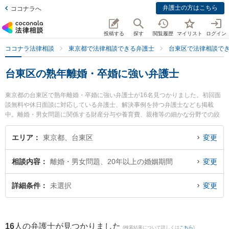
弁護士の方はこちら
ココナラへ
投稿する
探す
閲覧履歴
マイリスト
ログイン
ココナラ法律相談
東京都で法律相談できる弁護士
台東区で法律相談で
台東区の熟年離婚・卒婚に強い弁護士
東京都の台東区で熟年離婚・卒婚に強い弁護士が16名見つかりました。初回面
談無料や休日面談に対応している弁護士、解決事例を持つ弁護士なども掲載
中。離婚・男女問題に関係する財産分与や養育費、親権等の細かな分野での絞
り込み検索もでき便利です。特に漆原法律事務所の漆原 照大弁護士やアイゼン
法律事務所の立山 大就弁護士、台東総合法律事務所の谷貝 知紀弁護士のプロフ
エリア
東京都、台東区
変更
ィール情報や弁護士費用、強みなどが注目されています。『台東区で土日や夜
間に発生した熟年離婚・卒婚のトラブルを今すぐに弁護士に相談したい』『熟
相談内容
離婚・男女問題、20年以上の婚姻期間
変更
年離婚・卒婚のトラブル解決の実績豊富な近くの弁護士を検索したい』『初回
相談無料で熟年離婚・卒婚を法律相談できる台東区内の弁護士に相談予約した
い』などでお困りの相談者さんにおすすめです。
詳細条件
未選択
変更
16
人の弁護士が見つかりました
(検索結果について詳しくは
こちら
)