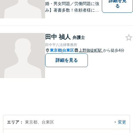
詳細を見
婚・男女問題／労働問題に強
る
み】著書多数！依頼者様に寄
り添い、きめ細やかな法的サ
ービスをご提供します。敷居
低くご相談いただけますの
田中 禎人
で、お気軽にお声がけくださ
弁護士
い。1つ1つの問題に真摯に向
田中平八法律事務所
き合ってまいります。
東京都
台東区
上野御徒町駅
から徒歩4分
|
詳細を見る
エリア
東京都、台東区
変更