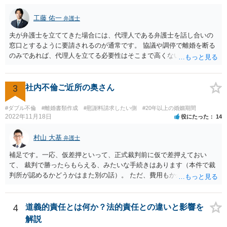
工藤 佑一
弁護士
夫が弁護士を立ててきた場合には、代理人である弁護士を話し合いの
窓口とするように要請されるのが通常です。 協議や調停で離婚を断る
のみであれば、代理人を立てる必要性はそこまで高くないようにも思
われますが、条件によっては離婚も検討するというお考えの場合や婚
姻費用についてもまとまっていない状況である場合には代理人を立て
ることが適切かも知れません。 依頼するかどうかの検討も含め、お近
3
社内不倫ご近所の奥さん
くの弁護士へ相談はされてみると良いと考えます。
#ダブル不倫
#離婚書類作成
#慰謝料請求したい側
#20年以上の婚姻期間
2022年11月18日
役にたった
14
村山 大基
弁護士
補足です。一応、仮差押といって、正式裁判前に仮で差押えておい
て、 裁判で勝ったらもらえる、みたいな手続きはあります（本件で裁
判所が認めるかどうかはまた別の話）。 ただ、費用もかかりますし、
必ず本件で認められるとも限りませんので、現時点で仮差押を考える
のであれば、 面談相談に行って詳しく話を聞いてみましょう。
4
道義的責任とは何か？法的責任との違いと影響を
解説