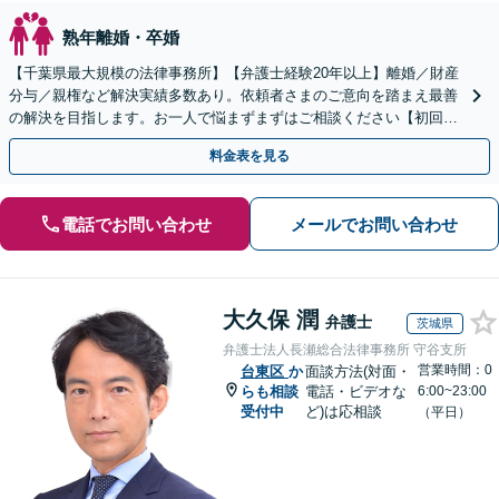
熟年離婚・卒婚
【千葉県最大規模の法律事務所】【弁護士経験20年以上】離婚／財産
分与／親権など解決実績多数あり。依頼者さまのご意向を踏まえ最善
の解決を目指します。お一人で悩まずまずはご相談ください【初回来
所相談無料】【電話・web面談可】【千葉中央駅5分】
料金表を見る
電話でお問い合わせ
メールでお問い合わせ
大久保 潤
弁護士
茨城県
弁護士法人長瀬総合法律事務所 守谷支所
営業時間：0
台東区
か
面談方法(対面・
らも相談
電話・ビデオな
6:00~23:00
受付中
ど)は応相談
（平日）