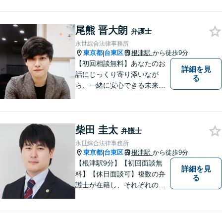
な場合はすぐにご連絡を！ス
トーカーやDVなど男女関係の
尾熊 晋大朗
トラブルにも対応。明瞭な弁
弁護士
護士費用で安心のサポート
永世綜合法律事務所
を。【休日・夜間相談可能】
東京都
台東区
根津駅
から徒歩9分
|
【初回相談無料】あなたのお
詳細を見
話にじっくり寄り添いなが
る
ら、一緒に安心できる未来を
目指します。どんなに小さな
お悩みでも気軽にご相談いた
だける「安心して頼れる弁護
柴田 圭太
士」を目指しています。休日
弁護士
や夜間相談も柔軟に対応【根
永世綜合法律事務所
津駅9分】
東京都
台東区
根津駅
から徒歩9分
|
【根津駅9分】【初回面談無
詳細を見
料】【休日面談可】複数の弁
る
護士が在籍し、それぞれの知
見と経験を活かして、多様な
課題に取り組んでいます。 士
業や政治関係者との連携によ