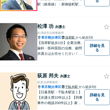
る
駅（銀座線）・新御徒町駅
（つくばエクスプレス・大江
戸線）】離婚／相続／交通事
故など解決実績多数。依頼者
松澤 功
様に寄り添い、意志を尊重し
弁護士
つつ、冷静的確なアドバイス
松澤経営法律事務所
で納得できる解決を目指しま
東京都
台東区
浅草駅
から徒歩2分
|
す【夜間対応可】
【浅草駅徒歩1分】企業法務、
詳細を見
歯科・医科医院の法務、顧問
る
弁護士はお任せください！労
務問題・患者クレーム・企業
法務も対応【電話・メール相
談OK】【休日・夜間面談可】
荻原 邦夫
弁護士
荻原法律事務所
東京都
台東区
千駄木駅
から徒歩3分
|
【日暮里駅・千駄木駅近く】
詳細を見
【弁護士歴10年以上】【刑事
る
事件の相談200件以上】家族
が逮捕された、逮捕されそう