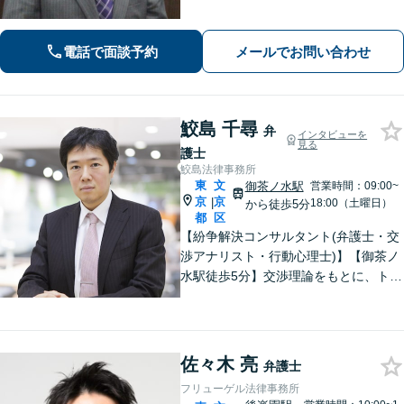
協議・調停／遺留分など、相続トラブ
ルはお任せください。【刑事事件／不
動産トラブルの解決実績豊富】当日・
電話で面談予約
メールでお問い合わせ
土日、夜間対応可。メール24時間受
付。
鮫島 千尋
弁
インタビューを
見る
護士
鮫島法律事務所
東
文
御茶ノ水駅
営業時間：09:00~
京
京
|
18:00（土曜日）
から徒歩5分
都
区
【紛争解決コンサルタント(弁護士・交
渉アナリスト・行動心理士)】【御茶ノ
水駅徒歩5分】交渉理論をもとに、トラ
ブルを早期に円満解決へ導きます【刑
事事件の経験多数】加害者側で無罪判
決の実績あり！犯罪被害者への支援に
も注力
佐々木 亮
弁護士
フリューゲル法律事務所