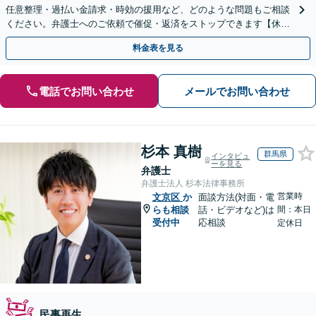
任意整理・過払い金請求・時効の援用など、どのような問題もご相談
ください。弁護士へのご依頼で催促・返済をストップできます【休
日・夜間相談可】【分割払い可】【初回相談無料】
料金表を見る
電話でお問い合わせ
メールでお問い合わせ
杉本 真樹
群馬県
インタビュ
ーを見る
弁護士
弁護士法人 杉本法律事務所
営業時
文京区
か
面談方法(対面・電
らも相談
話・ビデオなど)は
間：本日
受付中
応相談
定休日
民事再生