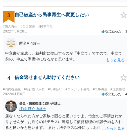
払うと「偏頗弁済（不公平な弁済）」として破産手続きの中で問題に
なるので，方針が決まるまでは支払わない方がいいでしょう。 費用は
法テラスを利用できるなら分割払いができるはずですが，収入や資力
3
自己破産から民事再生へ変更したい
が一定以上だと利用できません。 また，破産にあたって破産管財人と
いうのが付く管財事件になる可能性もありますので，その場合は予納
#個人再生
#自己破産
#民事再生
金という管財人に係る費用（20万円が目安）を別途裁判所に払い込む
2022年3月28日
役にたった
1
必要がありますが，予納金は法テラスが立て替えてくれないので，自
分で用立てる必要があります。
匿名A
弁護士
申立書が完成し、裁判所に提出するのが「申立て」ですので、申立て
前の、申立て準備中になるかと思います。
4
借金返せません助けてください
#消費者金融
#銀行借り入れ
#リボ払い
#クレジット会社
#民事再生
#任意整理
2022年1月6日
役にたった
4
借金・債務整理に強い弁護士
江頭 啓介
弁護士
居なくなられた方がご家族は困ると思いますよ。借金のご事情はわか
りませんが，お近くの法テラスに連絡して債務整理の相談予約を入れ
ると良いかと思います。 また，法テラス以外にも，お住いの都道府県