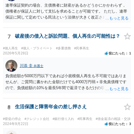
連帯保証契約の場合、主債務者に財産があるかどうかにかかわらず，
債権者が保証人に対して支払を求めることが可能です。 ただし、連帯
保証に関して定めている民法という法律が大きく改正され、2020年4月
1日から、保証に関する民法のルールが大きく変わっています。 あな
たが連帯保証人になった時期は、この民法改正後の可能性がありま
す。 そのため、連帯保証人になった際に締結した（署名や捺印をし
7
破産後の借入と訴訟問題、個人再生の可能性は？
た）契約書がお手もとにある場合には、その契約書を持参の上、お住
まいの地域の弁護士に直接相談し、適切なアドバイスを受けてみるこ
#個人再生
#個人・プライベート
#多重債務
#民事再生
とをご検討下さい（改正民法が適用される事案の場合、参考のパンフ
2026年5月28日
役にたった
1
レットに記載されているように、極度額（上限額）の定めのない個人
の根保証契約にあたり、無効となる可能性もあります）。 なお、手
川添 圭
弁護士
もとに契約書がない場合には、相手の弁護士に、あなたが連帯保証人
負債総額が5000万円以下であれば小規模個人再生も不可能ではありま
と記載されている契約書のコピーの提供を求めてみましょう。 （参
せんが、ご質問に書かれた金額だけでも4000万円弱＋非免責債権です
考）民法改正のパンフレット（保証乃ルール）法務省 https://www.moj.
ので、負債総額の10%を最長5年間で返済できるだけの収入があるのか
go.jp/content/001254262.pdf
どうか、そして（小規模個人再生なので）債権者の書面決議の要件を
クリアできるか（具体的には負債総額の過半数を占める債権者がいる
かどうか、債権者が力を合わせて不同意に持っていく可能性がないか
8
生活保護と障害年金の差し押さえ
どうか）が問題でしょう。公開の相談では詳しい事情がわかりません
ので、弁護士へ直接相談した方がよいと思います。
#督促の停止
#クレジット会社
#銀行借り入れ
#民事再生
#借金返済の相談・交渉
2024年9月22日
役にたった
3