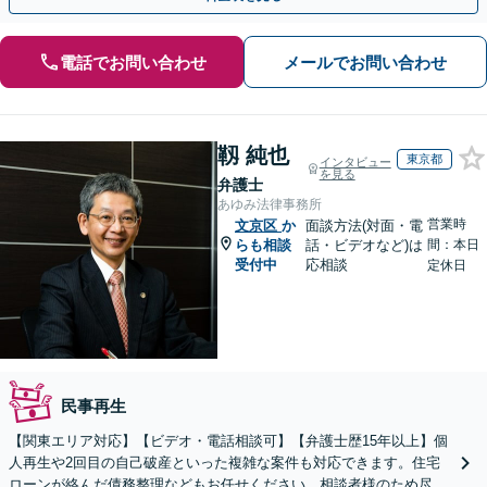
電話でお問い合わせ
メールでお問い合わせ
靱 純也
東京都
インタビュー
を見る
弁護士
あゆみ法律事務所
営業時
文京区
か
面談方法(対面・電
らも相談
話・ビデオなど)は
間：本日
受付中
応相談
定休日
民事再生
【関東エリア対応】【ビデオ・電話相談可】【弁護士歴15年以上】個
人再生や2回目の自己破産といった複雑な案件も対応できます。住宅
ローンが絡んだ債務整理などもお任せください。相談者様のため尽力