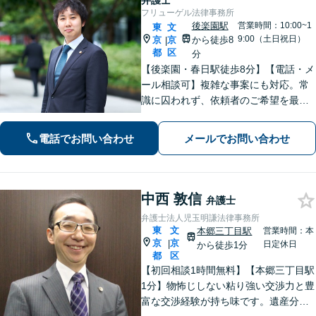
弁護士
フリューゲル法律事務所
後楽園駅
営業時間：10:00~1
東
文
9:00（土日祝日）
京
京
から徒歩8
|
都
区
分
【後楽園・春日駅徒歩8分】【電話・メ
ール相談可】複雑な事案にも対応。常
識に囚われず、依頼者のご希望を最優
先に解決策を捻り出します。 【企
業法務】企業間・企業内のトラブルは
電話でお問い合わせ
メールでお問い合わせ
お任せください。安心して経営に集中
できる環境を整えます。【初回相談無
料】
中西 敦信
弁護士
弁護士法人児玉明謙法律事務所
東
文
本郷三丁目駅
営業時間：本
京
京
|
日定休日
から徒歩1分
都
区
【初回相談1時間無料】【本郷三丁目駅
1分】物怖じしない粘り強い交渉力と豊
富な交渉経験が持ち味です。遺産分割