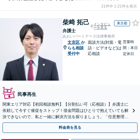
21件中 1-21件を表示
柴﨑 拓己
東京都
インタビュ
ーを見る
弁護士
あおいパートナーズ法律事務所
営業時
文京区
か
面談方法(対面・電
らも相談
話・ビデオなど)は
間：本日
受付中
応相談
定休日
民事再生
関東エリア対応【初回相談無料】【分割払い可（応相談）】弁護士に
依頼して今すぐ催促をストップ！借金問題はひとりで抱えていても解
決できないので、私と一緒に解決方法を探りましょう。「任意整理は
お任せ／弁護士が代わりに交渉」【休日・夜間相談可】
料金表を見る