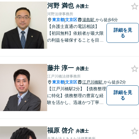
河野 満也
に歩みながら、問題解決のお
弁護士
手伝いをいたします。初回相
河野法律事務所
談無料ですので、お気軽にご
東京都
文京区
湯島駅
から徒歩6分
|
相談ください！
【弁護士直通の電話相談】
詳細を見
【初回無料】依頼者が最大限
る
の利益を確保することを目指
し、皆さまのお悩みを「円
滑」かつ「適切」に解決でき
るよう、弁護士としてお手伝
藤井 淳一
いさせて頂きます。
弁護士
江戸川橋法律事務所
東京都
文京区
江戸川橋駅
から徒歩2分
|
【江戸川橋駅2分】【債務整理
詳細を見
に特化】債務整理の豊富な経
る
験を活かし、迅速かつ丁寧に
解決策をご提案いたします。
どんな事件でも依頼者様と密
なコミュニケーションを心が
福原 啓介
け、依頼者様の利益を第一に
弁護士
考えております。まずはお気
弁護士法人あまた法律事務所