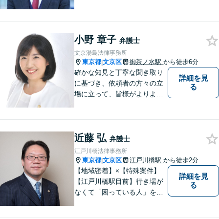
い、離婚後の生活が不安な
ど、離婚・男女問題でお悩み
の方はお一人で抱え込まずに
小野 章子
まずはご相談ください。【メ
弁護士
ディア出演】
文京湯島法律事務所
東京都
文京区
御茶ノ水駅
から徒歩6分
|
確かな知見と丁寧な聞き取り
詳細を見
に基づき、依頼者の方々の立
る
場に立って、皆様がよりよい
未来に向かって進んで行くお
手伝いをいたします。
近藤 弘
弁護士
江戸川橋法律事務所
東京都
文京区
江戸川橋駅
から徒歩2分
|
【地域密着】×【特殊案件】
詳細を見
【江戸川橋駅目前】行き場が
る
なくて「困っている人」をゼ
ロに。事務所は駅近ですが入
口は駅の反対側です。 https://