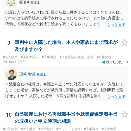
匿名A
弁護士
口座に入っていなければ口座から差し押さえることはできませんね。
いつかは法的手続きに移行されることになるので、その前に弁護士に
依頼して破産などの解決手続きを取ってもらいましょう。
9
裁判中に入院した場合、本人や家族にまで請求が
及びますか？
#法人破産
#連帯保証人
#民事再生
#借金返済の相談・交渉
#多重債務
2018年10月2日
役にたった
1
理崎 智英
弁護士
＞派遣会社の社長は、弁護士を立てずに対応していますが、入院して
しまった場合、家族などが裁判所に事情を説明すれば、裁判期日は延
ばせますか？ 入院した場合、入院を証明する資料を添えて、裁判所に
対して期日変更の上申をすれば良いと思います。 ＞口がきけず、字も
書けない、意識が無い場合など、弁護士ではなく家族などの代理人が
裁判延期を申請できますか？ ご家族であっても訴訟代理権はありませ
10
自己破産における再就職手当や就業促進定着手当
んので、ご本人に代わって裁判延期の申請することは出来ません。た
の取扱いと申立時期の相談
だ、事実上、裁判所に対して事情を説明すれば、裁判手続は中止され
#自己破産
#個人再生
#リボ払い
#クレジット会社
#民事再生
#任意整理
ると思います。 ＞本人が出廷できないことを理由に、財産の差し押さ