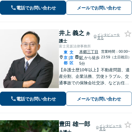
く交渉し、依頼者さまに有利な解決を
電話でお問い合わせ
メールでお問い合わせ
目指す「遺言書で万全な生前対策」
【休日・夜間相談あり】【水道橋駅1
分】
井上 義之
弁
インタビューを
見る
護士
富士見坂法律事務所
本郷三丁目
営業時間：00:00~
東
文
23:59（土日祝日）
京
京
駅
から徒歩
|
都
区
5分
【弁護士歴10年以上】不動産問題、遺
産分割、企業法務、労使トラブル、交
通事故での保険会社交渉、などお任せ
ください。かかりつけ医のように、ト
ラブル解決へ導きます。【税理士や不
電話でお問い合わせ
メールでお問い合わせ
動産鑑定士など連携】【水道橋／本郷
三丁目駅から5分】
豊田 雄一郎
インタビューを
見る