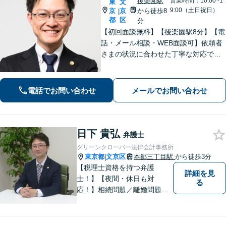
後楽園駅
営業時間：10:00~1
東
文
9:00（土日祝日）
京
京
から徒歩8
|
都
区
分
【初回面談無料】【後楽園駅8分】【電
話・メール相談・WEB面談可】依頼者
さまの状況に合わせた丁寧な対応で、
オーダーメイドのサービスをご提供い
たします。早めのご相談が何よりも重
要です。お困りの方はお気軽にご相談
電話でお問い合わせ
メールでお問い合わせ
ください【休日・夜間・当日相談に対
応】
日下 貴弘
弁護士
グリーンクローバー法律会計事務所
東京都
文京区
本郷三丁目駅
から徒歩3分
|
【税理士資格を持つ弁護
詳細を見
士！】【夜間・休日も対
る
応！】相続問題／離婚問題／
借金問題／税金問題／企業法
務など、幅広く対応可能で
す。ご依頼者のみなさまと共