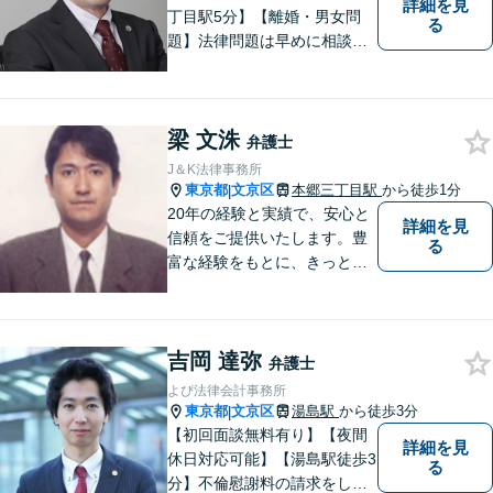
詳細を見
丁目駅5分】【離婚・男女問
る
題】法律問題は早めに相談す
ることで、スピーディーかつ
経済的負担も少なく解決でき
ることが多いです。自分の抱
梁 文洙
えている問題が、弁護士に相
弁護士
談していい内容なのかわから
J＆K法律事務所
ないという方も、ぜひご相談
東京都
文京区
本郷三丁目駅
から徒歩1分
|
ください。
20年の経験と実績で、安心と
詳細を見
信頼をご提供いたします。豊
る
富な経験をもとに、きっとご
依頼者のお役に立てると思い
ますので、まずはご相談くだ
さい。
吉岡 達弥
弁護士
よぴ法律会計事務所
東京都
文京区
湯島駅
から徒歩3分
|
【初回面談無料有り】【夜間
詳細を見
休日対応可能】【湯島駅徒歩3
る
分】不倫慰謝料の請求をした