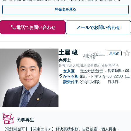
いたします【初回面談60分無料】【法テラス利用可】
料金表を見る
電話でお問い合わせ
メールでお問い合わせ
土屋 峻
東京都
インタビュー
を見る
弁護士
弁護士法人琥珀法律事務所 新宿事務所
営業時間：09:
文京区
面談方法(対面・
からも相
電話・ビデオな
00~22:00（土
談受付中
ど)は応相談
日祝日）
民事再生
【電話相談可】【関東エリア】解決実績多数。自己破産・個人再生・