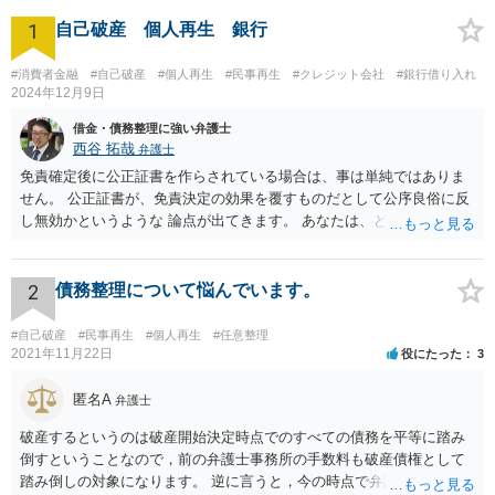
1
自己破産 個人再生 銀行
#消費者金融
#自己破産
#個人再生
#民事再生
#クレジット会社
#銀行借り入れ
2024年12月9日
借金・債務整理に強い弁護士
西谷 拓哉
弁護士
免責確定後に公正証書を作らされている場合は、事は単純ではありま
せん。 公正証書が、免責決定の効果を覆すものだとして公序良俗に反
し無効かというような 論点が出てきます。 あなたは、どこかできちん
と一度、法律相談や、前回の弁護士の事件処理について相談する機会
を設けてもらう必要が高いと思います。 ネットで広告を出しているよ
うな法律事務所だと、またまずい処理をする法律事務所に相談してし
2
債務整理について悩んでいます。
まう恐れがあるので まずは、下記のURLを参考に、弁護士会が設置・
開催している、債務整理等の相談を受けて今回の一連の流れを踏まえ
#自己破産
#民事再生
#個人再生
#任意整理
て相談されることをお勧め致します。 https://www.horitsu-sodan.jp/so
2021年11月22日
役にたった
3
udan/syakkin.html
匿名A
弁護士
破産するというのは破産開始決定時点でのすべての債務を平等に踏み
倒すということなので，前の弁護士事務所の手数料も破産債権として
踏み倒しの対象になります。 逆に言うと，今の時点で弁護士手数料を