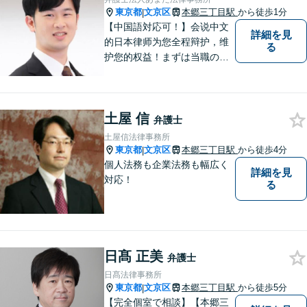
軽にご相談ください。【法テ
東京都
文京区
本郷三丁目駅
から徒歩1分
|
ラス利用可】
【中国語対応可！】会说中文
詳細を見
的日本律师为您全程辩护，维
る
护您的权益！まずは当職の直
通番号050-1808-1106、WEC
HATID:ribenlvshi-fuyuan、LIN
EID:＠706llwfgにてご相談くだ
土屋 信
さい。
弁護士
土屋信法律事務所
東京都
文京区
本郷三丁目駅
から徒歩4分
|
個人法務も企業法務も幅広く
詳細を見
対応！
る
日髙 正美
弁護士
日髙法律事務所
東京都
文京区
本郷三丁目駅
から徒歩5分
|
【完全個室で相談】【本郷三