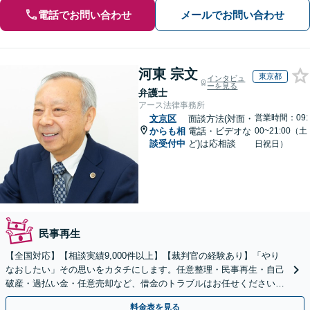
電話でお問い合わせ
メールでお問い合わせ
河東 宗文
東京都
インタビュ
ーを見る
弁護士
アース法律事務所
営業時間：09:
文京区
面談方法(対面・
からも相
電話・ビデオな
00~21:00（土
談受付中
ど)は応相談
日祝日）
民事再生
【全国対応】【相談実績9,000件以上】【裁判官の経験あり】「やり
なおしたい」その思いをカタチにします。任意整理・民事再生・自己
破産・過払い金・任意売却など、借金のトラブルはお任せください。
【初回相談無料】【全国対応可能】
料金表を見る