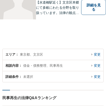
【水道橋駅近く】文京区本郷
詳細を見
にて多岐にわたる分野を取り
る
扱っています。法律の観点か
らだけではなく、依頼者さま
のご事情や感情に寄り添った
対応が可能です。まずはお気
軽にご相談ください【都内各
線からのアクセス良好】
エリア
東京都、文京区
変更
相談内容
借金・債務整理、民事再生
変更
詳細条件
未選択
変更
民事再生の法律Q&Aランキング