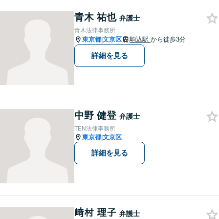
edolaw.com/
青木 祐也
弁護士
青木法律事務所
東京都
文京区
駒込駅
から徒歩3分
|
詳細を見る
中野 健登
弁護士
TEN法律事務所
東京都
文京区
|
詳細を見る
﨑村 理子
弁護士