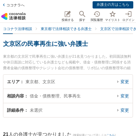
弁護士の方はこちら
ココナラへ
投稿する
探す
閲覧履歴
マイリスト
ログイン
ココナラ法律相談
東京都で法律相談できる弁護士
文京区で法律相談で
文京区の民事再生に強い弁護士
東京都の文京区で民事再生に強い弁護士が21名見つかりました。初回面談無料
や休日面談に対応している弁護士なども掲載中。借金・債務整理に関係する消
費者金融の債務整理やクレジット会社の債務整理、リボ払いの債務整理等の細
かな分野での絞り込み検索もでき便利です。特に壱岐坂下法律事務所の武井 英
輔弁護士や富士見坂法律事務所の井上 義之弁護士、フリューゲル法律事務所 の
エリア
東京都、文京区
変更
豊田 雄一郎弁護士のプロフィール情報や弁護士費用、強みなどが注目されてい
ます。『文京区で土日や夜間に発生した民事再生のトラブルを今すぐに弁護士
相談内容
借金・債務整理、民事再生
変更
に相談したい』『民事再生のトラブル解決の実績豊富な近くの弁護士を検索し
たい』『初回相談無料で民事再生を法律相談できる文京区内の弁護士に相談予
約したい』などでお困りの相談者さんにおすすめです。
詳細条件
未選択
変更
21
人の弁護士が見つかりました
(検索結果について詳しくは
こちら
)