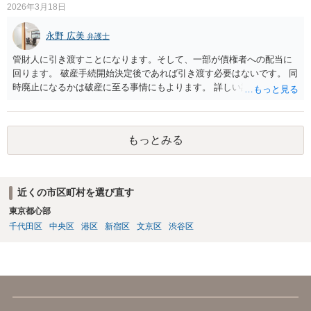
2026年3月18日
えなどされることはございますでしょうか？ ご本人の状態が回復する
までの間は裁判が中止されるでしょうから、そのような心配はないと
永野 広美
弁護士
思います。
管財人に引き渡すことになります。そして、一部が債権者への配当に
回ります。 破産手続開始決定後であれば引き渡す必要はないです。 同
時廃止になるかは破産に至る事情にもよります。 詳しい話はお問い合
わせください。
もっとみる
近くの市区町村を選び直す
東京都心部
千代田区
中央区
港区
新宿区
文京区
渋谷区