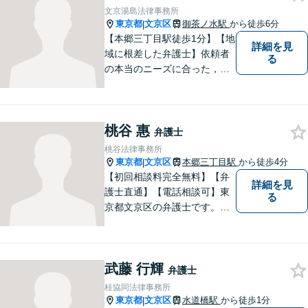
文京湯島法律事務所
東京都
文京区
御茶ノ水駅
から徒歩6分
|
【本郷三丁目駅徒歩1分】【地
詳細を見
域に根差した弁護士】依頼者
る
の本当のニーズに合った，オ
ーダーメイドのリーガルサー
ビスを提供します。離婚問題
／労働問題／刑事事件／企業
桃谷 惠
法務など、幅広い法律トラブ
弁護士
ルに対応。【明確な料金体
桃谷法律事務所
系】よりよい解決を目指して
東京都
文京区
本郷三丁目駅
から徒歩4分
|
いきます。
【初回相談料完全無料】【弁
詳細を見
護士直通】【電話相談可】東
る
京都文京区の弁護士です。夜
間休日の対応も予約をいただ
ければ可能です。経験豊富な
弁護士をお探しの方はぜひ一
武藤 行輝
度ご相談してください。
弁護士
桂協同法律事務所
東京都
文京区
水道橋駅
から徒歩1分
|