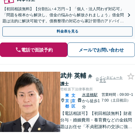
【初回相談無料】【分割払い４万円～】「個人・法人問わず対応可」
「問題を根本から解決し、借金の悩みから解放されましょう」借金問
題は法的に解決可能です。債務整理の対応から家計管理のアドバイス
まで一貫してサポ―ト【休日・夜間相談可】
料金表を見る
電話で面談予約
メールでお問い合わせ
武井 英輔
弁
インタビューを
見る
護士
壱岐坂下法律事務所
水道橋駅
営業時間：09:00~1
東
文
7:00（土日祝日）
京
京
から徒歩1
|
都
区
分
【電話相談可】【初回相談無料】財産
分与・婚姻費用・養育費などの金銭問
題はお任せ「不貞慰謝料の交渉に強
い」長期化する相続トラブルも粘り強