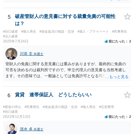
弁護士会でも相談窓口があると思いますので，インターネットで検索
してみてください。
5
破産管財人の意見書に対する裁量免責の可能性
は？
#自己破産
#個人再生
#借金返済の相談・交渉
#個人・プライベート
#民事再生
#法人破産
2025年7月24日
役にたった
2
川添 圭
弁護士
管財人の免責に関する意見書には重みがありますが、最終的に免責の
可否を決めるのは裁判所ですので、申立代理人の意見書も当然考慮し
ます。その意味では、一般論としては免責許可となる可能性が全くな
いとはいえないでしょう。ただ、本件で裁量免責の可能性がどの程度
あるのかといった個別事案の問題については、詳しい情報がないため
回答できません。最も事情をよく知っているのは申立代理人だと思い
6
賃貸 連帯保証人 どうしたらいい
ますので、申立代理人から見通しを聞き、あとは代理人を信じましょ
う。
#督促の停止
#民事再生
#借金返済の相談・交渉
#個人再生
#任意整理
#自己破産
2022年12月13日
役にたった
2
清水 卓
弁護士