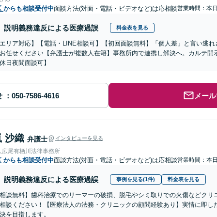
区
からも相談受付中
面談方法(対面・電話・ビデオなど)は応相談
営業時間：本
説明義務違反による医療過誤
料金表を見る
エリア対応】【電話・LINE相談可】【初回面談無料】「個人差」と言い逃
お任せください【弁護士が複数人在籍】事務所内で連携し解決へ。カルテ開
休日夜間面談可】
せ
メール
 沙織
弁護士
インタビューを見る
人広尾有栖川法律事務所
区
からも相談受付中
面談方法(対面・電話・ビデオなど)は応相談
営業時間：本
説明義務違反による医療過誤
事例を見る(1件)
料金表を見る
相談無料】歯科治療でのリーマーの破損、脱毛やシミ取りでの火傷などクリ
相談ください！【医療法人の法務・クリニックの顧問経験あり】実情に即し
決を目指します。