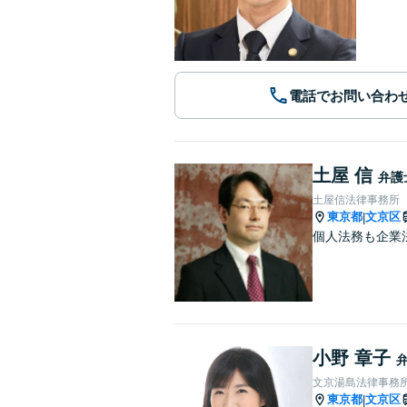
電話でお問い合わ
土屋 信
弁護
土屋信法律事務所
東京都
文京区
|
個人法務も企業
小野 章子
文京湯島法律事務
東京都
文京区
|