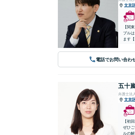
文京
【関東
ブルは
ます【
電話でお問い合わ
五十嵐
弁護士法
文京
【初回
ぜひご
ルの解