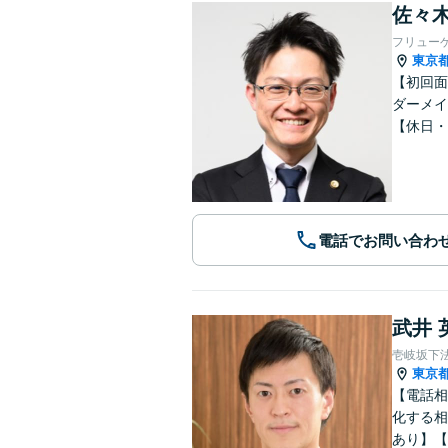
佐々木
フリュー
東京
【初回面
ダーメイ
【休日・
電話でお問い合わ
武井 
壱岐坂下
東京
【電話相
化する相
あり】【