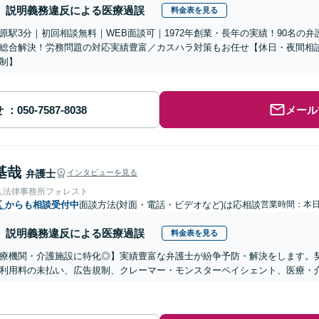
説明義務違反による医療過誤
料金表を見る
原駅3分｜初回相談無料｜WEB面談可｜1972年創業・長年の実績！90名の
総合解決！労務問題の対応実績豊富／カスハラ対策もお任せ【休日・夜間相
制】
せ
メール
基哉
弁護士
インタビューを見る
人法律事務所フォレスト
区
からも相談受付中
面談方法(対面・電話・ビデオなど)は応相談
営業時間：本
説明義務違反による医療過誤
料金表を見る
医療機関・介護施設に特化◎】実績豊富な弁護士が紛争予防・解決をします。
利用料の未払い、広告規制、クレーマー・モンスターペイシェント、医療・