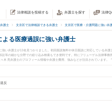
法律相談を投稿する
弁護士を探す
法律Q
弁護士
文京区で法律相談できる弁護士
文京区で医療・介護問題に強い弁
による医療過誤に強い弁護士
に強い弁護士が13名見つかりました。初回面談無料や休日面談に対応している弁護
訴訟等の細かな分野での絞り込み検索もでき便利です。特にフリューゲル法律事務所
の佐々木 亮弁護士のプロフィール情報や弁護士費用、強みなどが注目されています。
談したい』『説明義務違反による医療過誤のトラブル解決の実績豊富な近くの弁護
護士に相談予約したい』などでお困りの相談者さんにおすすめです。
違反