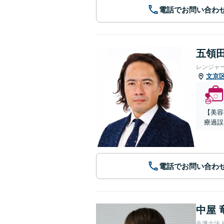
電話でお問い合わ
五領田
レンジャ
文京
【美容
療過誤
電話でお問い合わ
中屋 
弁護士法人