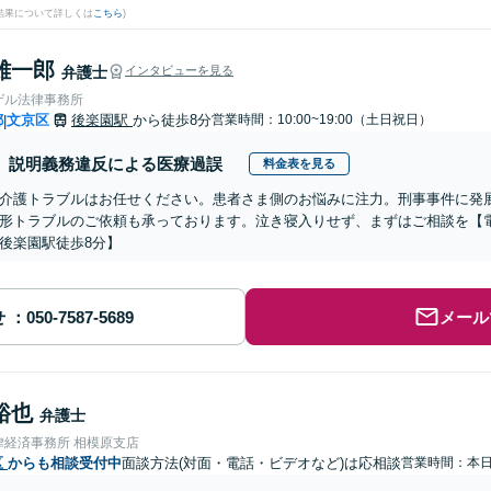
結果について詳しくは
こちら
)
雄一郎
弁護士
インタビューを見る
ゲル法律事務所
都
文京区
後楽園駅
から徒歩8分
営業時間：10:00~19:00（土日祝日）
|
説明義務違反による医療過誤
料金表を見る
介護トラブルはお任せください。患者さま側のお悩みに注力。刑事事件に発
形トラブルのご依頼も承っております。泣き寝入りせず、まずはご相談を【
後楽園駅徒歩8分】
せ
メール
裕也
弁護士
律経済事務所 相模原支店
区
からも相談受付中
面談方法(対面・電話・ビデオなど)は応相談
営業時間：本