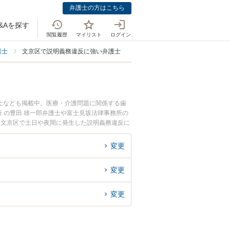
弁護士の方はこちら
&Aを探す
閲覧履歴
マイリスト
ログイン
護士
文京区で説明義務違反に強い弁護士
士なども掲載中。医療・介護問題に関係する歯
 の豊田 雄一郎弁護士や富士見坂法律事務所の
『文京区で土日や夜間に発生した説明義務違反に
士を検索したい』『初回相談無料で説明義務違反
変更
変更
変更