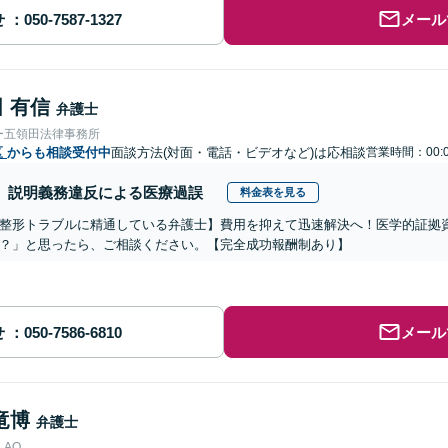
せ
メール
 有信
弁護士
ー五領田法律事務所
区
からも相談受付中
面談方法(対面・電話・ビデオなど)は応相談
営業時間：00:
説明義務違反による医療過誤
料金表を見る
整形トラブルに精通している弁護士】費用を抑えて迅速解決へ！医学的証拠資
？」と思ったら、ご相談ください。【完全成功報酬制あり】
せ
メール
竜博
弁護士
AO