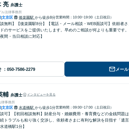
 亮
弁護士
ゲル法律事務所
都
文京区
後楽園駅
から徒歩8分
営業時間：10:00~19:00（土日祝日）
|
談無料】【後楽園駅8分】【電話・メール相談・WEB面談可】依頼者
ドのサービスをご提供いたします。早めのご相談が何よりも重要です。
夜間・当日相談に対応】
せ
メール
英輔
弁護士
インタビューを見る
法律事務所
都
文京区
水道橋駅
から徒歩1分
営業時間：09:00~17:00（土日祝日）
|
談可】【初回相談無料】財産分与・婚姻費用・養育費などの金銭問題は
続トラブルも粘り強く交渉し、依頼者さまに有利な解決を目指す「遺言
水道橋駅1分】