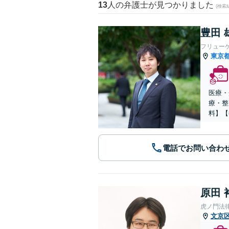
13
人の弁護士が見つかりました
(検索
豊田 
フリュー
東京
医療・
療・整
料】【
電話でお問い合わ
原田 
虎ノ門法
文京