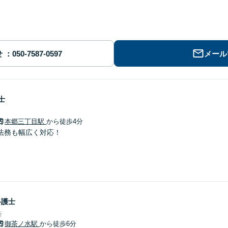
せ
メール
士
本郷三丁目駅
から徒歩4分
法務も幅広く対応！
弁護士
所
御茶ノ水駅
から徒歩6分