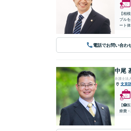
【相模
ブルを
ート体
電話でお問い合わ
中尾 
弁護士法
文京
【🏥
療費・