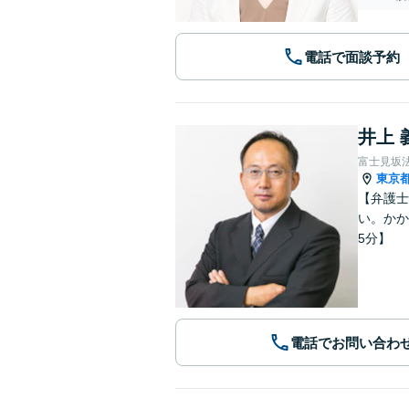
電話で面談予約
井上 
富士見坂
東京
【弁護士
い。かか
5分】
電話でお問い合わ