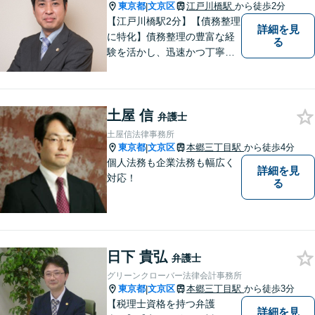
東京都
文京区
江戸川橋駅
から徒歩2分
|
【江戸川橋駅2分】【債務整理
詳細を見
に特化】債務整理の豊富な経
る
験を活かし、迅速かつ丁寧に
解決策をご提案いたします。
どんな事件でも依頼者様と密
なコミュニケーションを心が
土屋 信
け、依頼者様の利益を第一に
弁護士
考えております。まずはお気
土屋信法律事務所
軽にご相談ください。【法テ
東京都
文京区
本郷三丁目駅
から徒歩4分
|
ラス利用可】
個人法務も企業法務も幅広く
詳細を見
対応！
る
日下 貴弘
弁護士
グリーンクローバー法律会計事務所
東京都
文京区
本郷三丁目駅
から徒歩3分
|
【税理士資格を持つ弁護
詳細を見