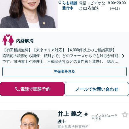
らも相談
電話・ビデオな
9:00~20:00
受付中
ど)は応相談
（平日）
内縁解消
【初回相談無料】【東京エリア対応】【4,000件以上のご相談実績】
協議前の段階から調停、裁判まで、どのフェーズからでも対応が可能
です。司法書士や税理士、不動産会社などの専門家と連携し、総合的
な解決へ導く【WEB面談対応】【休日・夜間相談可】
料金表を見る
電話で面談予約
メールでお問い合わせ
井上 義之
弁
インタビューを
見る
護士
富士見坂法律事務所