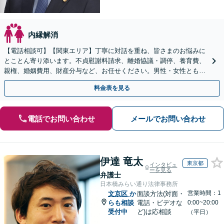
内縁解消
【電話相談可】【関東エリア】丁寧に対話を重ね、皆さまのお悩みに
とことん寄り添います。不貞慰謝料請求、離婚協議・調停、養育費、
親権、婚姻費用、財産分与など、お任せください。男性・女性ともに
ご相談をお待ちしております【休日・夜間相談可】
料金表を見る
電話でお問い合わせ
メールでお問い合わせ
伊達 竜太
東京都
インタビュ
ーを見る
弁護士
日本橋みらい通り法律事務所
営業時間：1
文京区
か
面談方法(対面・
らも相談
電話・ビデオな
0:00~20:00
受付中
ど)は応相談
（平日）