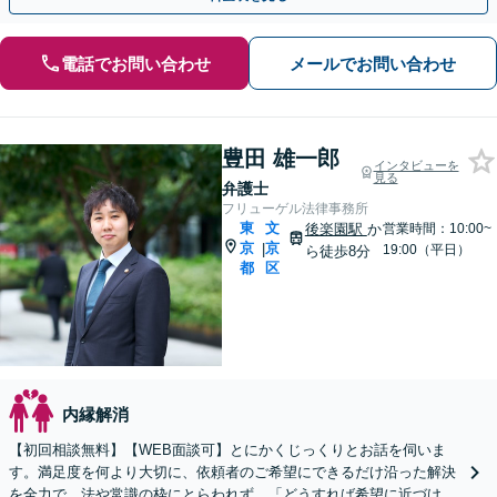
電話でお問い合わせ
メールでお問い合わせ
豊田 雄一郎
インタビューを
見る
弁護士
フリューゲル法律事務所
東
文
後楽園駅
か
営業時間：10:00~
京
京
|
19:00（平日）
ら徒歩8分
都
区
内縁解消
【初回相談無料】【WEB面談可】とにかくじっくりとお話を伺いま
す。満足度を何より大切に、依頼者のご希望にできるだけ沿った解決
を全力で。法や常識の枠にとらわれず、「どうすれば希望に近づけら