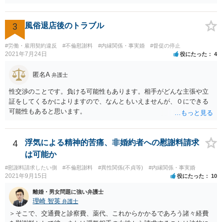
度の費用がかかったのかや、慰謝料としての支払いだったのかどうか
によっても追加での請求については変わってくるかと思われます。 ま
た、請求する金額によっては、相手方の判断として、それで全て終わ
3
風俗退店後のトラブル
るのであれば払っておしまいにする、という考え方もあり得ます。
#労働・雇用契約違反
#不倫慰謝料
#内縁関係・事実婚
#督促の停止
2021年7月24日
役にたった
4
匿名A
弁護士
性交渉のことです。負ける可能性もあります。相手がどんな主張や立
証をしてくるかによりますので、なんともいえませんが、０にできる
可能性もあると思います。
4
浮気による精神的苦痛、非婚約者への慰謝料請求
は可能か
#慰謝料請求したい側
#不倫慰謝料
#異性関係(不貞等)
#内縁関係・事実婚
2021年9月15日
役にたった
10
離婚・男女問題に強い弁護士
理崎 智英
弁護士
＞そこで、交通費と診察費、薬代、これからかかるであろう諸々経費