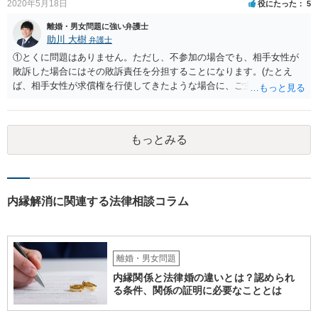
2020年5月18日
役にたった
5
条6項）においては、離婚後に親権者が再婚して元夫婦の子と再婚相手
が養子縁組した場合には、親権者変更の申立ては認められないとする
離婚・男女問題に強い弁護士
最高裁判例があり、その判例で述べられている理由は民法819条5項の
助川 大樹
弁護士
場面でも同様であると考えられるからです。
①とくに問題はありません。ただし、不参加の場合でも、相手女性が
敗訴した場合にはその敗訴責任を分担することになります。(たとえ
ば、相手女性が求償権を行使してきたような場合に、ご主人から、今
回の訴訟で出てきた主張と反する主張が出来なくなります。) ②その可
能性もあるでしょうが、真相は分かりません。 ③ならないと思いま
す。 ④- ⑤それにはなりえます。 ⑥一般論ですが、裁判官は証拠に基
もっとみる
づいて事実を認定するわけですから、証拠が大切です。 証拠をきちん
と整えての訴訟提起だとは思いますが、これからでも整えられるので
あれば準備しておくことが大切でしょう。 ⑦今回の不貞行為が原因で
離婚に至るのであれば100万円以上で和解・判決になることが多いと思
います。具体的な事情が分かりかねますので、幅のありすぎる回答で
内縁解消に関連する法律相談コラム
申し訳ありません。 現在、法律事務所にご依頼されているようですか
ら、ご担当の先生にも聞いてみて頂ければと存じます。 ご参考になれ
ば幸いです。
離婚・男女問題
内縁関係と法律婚の違いとは？認められ
る条件、関係の証明に必要なこととは