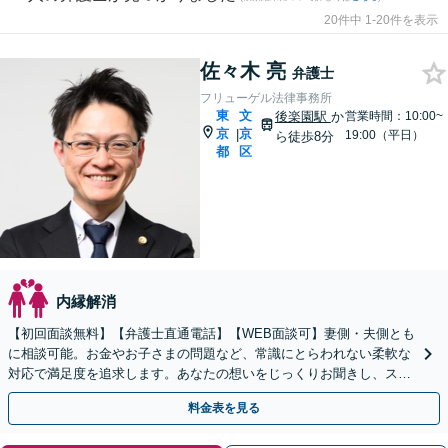
20件中 1-20件を表示
佐々木 亮
弁護士
フリューゲル法律事務所
東
文
後楽園駅
か
営業時間：10:00~
京
京
|
19:00（平日）
ら徒歩8分
都
区
内縁解消
【初回面談無料】【弁護士直通電話】【WEB面談可】妻側・夫側とも
に相談可能。お金やお子さまの問題など、常識にとらわれない柔軟な
対応で満足度を追求します。あなたの想いをじっくりお聞きし、スピ
ーディな解決へ【休日・夜間・当日相談に対応】
料金表を見る