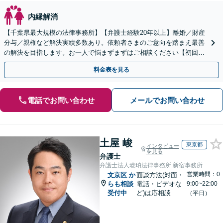
内縁解消
【千葉県最大規模の法律事務所】【弁護士経験20年以上】離婚／財産
分与／親権など解決実績多数あり。依頼者さまのご意向を踏まえ最善
の解決を目指します。お一人で悩まずまずはご相談ください【初回来
所相談無料】【電話・web面談可】【千葉中央駅5分】
料金表を見る
電話でお問い合わせ
メールでお問い合わせ
土屋 峻
東京都
インタビュー
を見る
弁護士
弁護士法人琥珀法律事務所 新宿事務所
営業時間：0
文京区
か
面談方法(対面・
らも相談
電話・ビデオな
9:00~22:00
受付中
ど)は応相談
（平日）