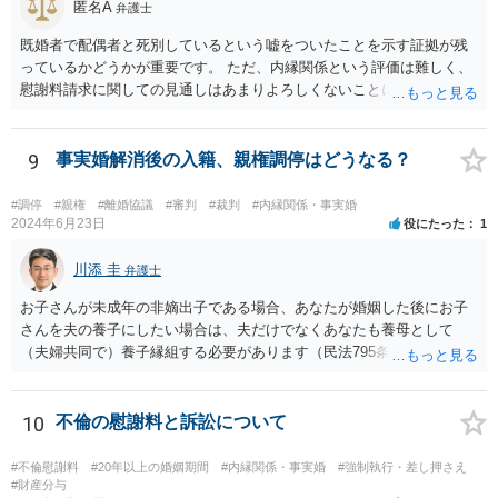
いますが、そうなってくると弁護士に勝訴インセンティブが働きにく
匿名A
弁護士
くなるのがなかなか難しいところです。 二枚舌を避けつつ、勝訴イン
既婚者で配偶者と死別しているという嘘をついたことを示す証拠が残
センティブも確保するためには、請求側の主張額を鵜呑みにした排除
っているかどうかが重要です。 ただ、内縁関係という評価は難しく、
額ベースとするのではなく、弁護士として反対の立場であれば、２～
慰謝料請求に関しての見通しはあまりよろしくないことにご留意なさ
３割くらいの確率で認められそうな金額がいくらくらいかを提示した
ったうえで今後の対応を検討する必要があります。
上で、そこからの排除額ベースとすることも考えられますが、それだ
と弱気な弁護士だと思われたり、先生は私の主張を分かってくれてい
9
事実婚解消後の入籍、親権調停はどうなる？
ないと目くじらを立てる依頼者もいそうなので、やはり難点がありま
す。 個人的には、着手金の割合を高めて、タイムチャージ併用型にし
たり、長期化した場合は追加着手金を請求できるようにしたりして最
#調停
#親権
#離婚協議
#審判
#裁判
#内縁関係・事実婚
2024年6月23日
役にたった
1
悪排除額ベースの成功報酬はもらえなくても気にしないというのが良
いように思っています。 いずれにせよ、どういう形をとるにせよ、支
川添 圭
払う報酬額はあまり変わらないと思いますので、そのとおりに支払っ
弁護士
ても損にはならないはずです。 基本的に弁護士に1時間動いてもらう
お子さんが未成年の非嫡出子である場合、あなたが婚姻した後にお子
場合の相場は税抜2万円くらいですので、あなたの事件に50時間以上費
さんを夫の養子にしたい場合は、夫だけでなくあなたも養母として
やしているのであれば排除額ベースの成功報酬が支払われないと弁護
（夫婦共同で）養子縁組する必要があります（民法795条本文）。これ
士にとっては割りの悪い事件ということになるかと存じます。
は、養親と子の間には嫡出子の関係が生じるところ（民法809条）、実
母と子の間が非嫡出子の関係のままではバランスに欠けるためである
と説明されています。 そして、再婚後の養子縁組によって夫婦の共同
10
不倫の慰謝料と訴訟について
親権となった場合は、血縁上の父親からの父を親権者とする協議に代
わる調停及び審判（民法819条5項）は認められないと考えます。 この
#不倫慰謝料
#20年以上の婚姻期間
#内縁関係・事実婚
#強制執行・差し押さえ
点について明確な判例はありませんが、離婚後の親権者変更（民法819
#財産分与