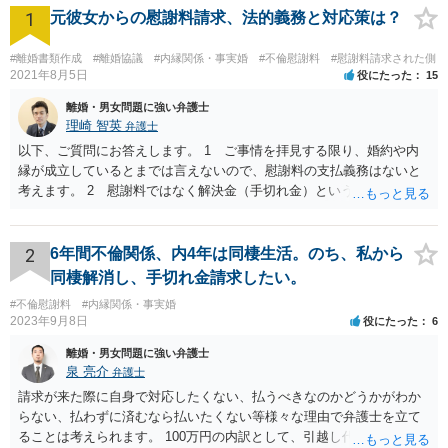
1
元彼女からの慰謝料請求、法的義務と対応策は？
#離婚書類作成
#離婚協議
#内縁関係・事実婚
#不倫慰謝料
#慰謝料請求された側
2021年8月5日
役にたった
15
離婚・男女問題に強い弁護士
理崎 智英
弁護士
以下、ご質問にお答えします。 1 ご事情を拝見する限り、婚約や内
縁が成立しているとまでは言えないので、慰謝料の支払義務はないと
考えます。 2 慰謝料ではなく解決金（手切れ金）という名目で数十
万円支払えば良いと思います。 3 今後同じような請求をされないよ
うに合意書を取り交わす必要はあると思います。 4 合意書を取り交
わし、その中で精算条項（一切の債権債務のないことを確認する）を
2
6年間不倫関係、内4年は同棲生活。のち、私から
設ければ、大丈夫です。
同棲解消し、手切れ金請求したい。
#不倫慰謝料
#内縁関係・事実婚
2023年9月8日
役にたった
6
離婚・男女問題に強い弁護士
泉 亮介
弁護士
請求が来た際に自身で対応したくない、払うべきなのかどうかがわか
らない、払わずに済むなら払いたくない等様々な理由で弁護士を立て
ることは考えられます。 100万円の内訳として、引越し代等でどの程