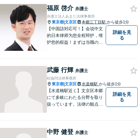
福原 啓介
弁護士
弁護士法人あまた法律事務所
東京都
文京区
本郷三丁目駅
から徒歩1分
|
【中国語対応可！】会说中文
詳細を見
的日本律师为您全程辩护，维
る
护您的权益！まずは当職の直
通番号050-1808-1106、WEC
HATID:ribenlvshi-fuyuan、LIN
EID:＠706llwfgにてご相談くだ
武藤 行輝
さい。
弁護士
桂協同法律事務所
東京都
文京区
水道橋駅
から徒歩1分
|
【水道橋駅近く】文京区本郷
詳細を見
にて多岐にわたる分野を取り
る
扱っています。法律の観点か
らだけではなく、依頼者さま
のご事情や感情に寄り添った
対応が可能です。まずはお気
中野 健登
軽にご相談ください【都内各
弁護士