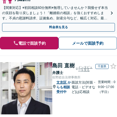
【関東対応】◉初回相談60分無料◉無理していませんか？我慢せず本当
の笑顔を取り戻しましょう！「離婚前の相談」を強くおすすめしま
す。不貞の慰謝料請求、証拠集め、財産分与など、幅広く対応。最善
の解決をご提案し、最後まで丁寧にサポート【完全個室】
料金表を見る
電話で面談予約
メールで面談予約
島田 直樹
千葉県
インタビュ
ーを見る
弁護士
佐野総合法律事務所
営業時間：0
文京区
か
面談方法(対面・
らも相談
電話・ビデオな
9:00~17:00
受付中
ど)は応相談
（平日）