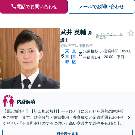
電話でお問い合わせ
メールでお問い合わせ
武井 英輔
弁
インタビューを
見る
護士
壱岐坂下法律事務所
東
文
水道橋駅
か
営業時間：09:00~
京
京
|
20:00（平日）
ら徒歩1分
都
区
内縁解消
【電話相談可】【初回相談無料】一人ひとりに合わせた最善の解決策
をご提案します。財産分与・婚姻費用・養育費など金銭問題もお任せ
ください「不貞慰謝料の交渉に強い」高い交渉力で調停を有利に【休
日・夜間相談あり】【子連れ相談可】【水道橋駅1分】
料金表を見る