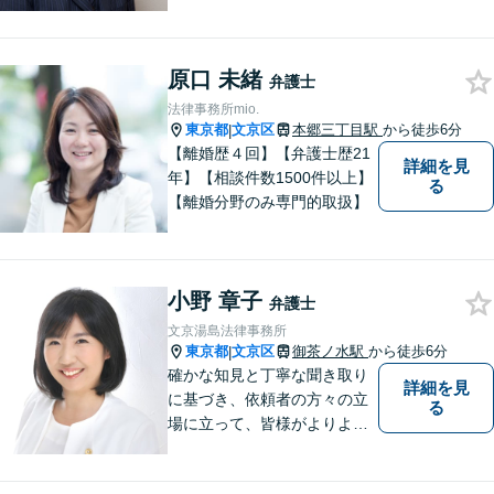
ロに。事務所は駅近ですが入
口は駅の反対側です。 https://
edolaw.com/
原口 未緒
弁護士
法律事務所mio.
東京都
文京区
本郷三丁目駅
から徒歩6分
|
【離婚歴４回】【弁護士歴21
詳細を見
年】【相談件数1500件以上】
る
【離婚分野のみ専門的取扱】
小野 章子
弁護士
文京湯島法律事務所
東京都
文京区
御茶ノ水駅
から徒歩6分
|
確かな知見と丁寧な聞き取り
詳細を見
に基づき、依頼者の方々の立
る
場に立って、皆様がよりよい
未来に向かって進んで行くお
手伝いをいたします。