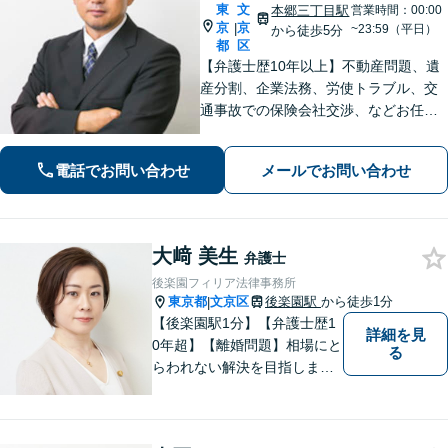
東
文
本郷三丁目駅
営業時間：00:00
京
京
|
~23:59（平日）
から徒歩5分
都
区
【弁護士歴10年以上】不動産問題、遺
産分割、企業法務、労使トラブル、交
通事故での保険会社交渉、などお任せ
ください。かかりつけ医のように、ト
ラブル解決へ導きます。【税理士や不
電話でお問い合わせ
メールでお問い合わせ
動産鑑定士など連携】【水道橋／本郷
三丁目駅から5分】
大﨑 美生
弁護士
後楽園フィリア法律事務所
東京都
文京区
後楽園駅
から徒歩1分
|
【後楽園駅1分】【弁護士歴1
詳細を見
0年超】【離婚問題】相場にと
る
らわれない解決を目指しま
す。シングルマザーの家庭育
ち【相続問題】協力弁護士、
税理士、司法書士と連携しま