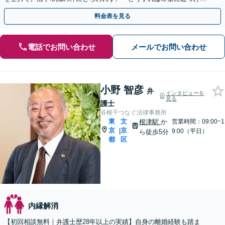
れるか」を優先します。【電話・メール相談可】
料金表を見る
電話でお問い合わせ
メールでお問い合わせ
小野 智彦
弁
インタビューを
見る
護士
谷根千つなぐ法律事務所
東
文
根津駅
か
営業時間：09:00~1
京
京
|
9:00（平日）
ら徒歩5分
都
区
内縁解消
【初回相談無料｜弁護士歴28年以上の実績】自身の離婚経験も踏ま