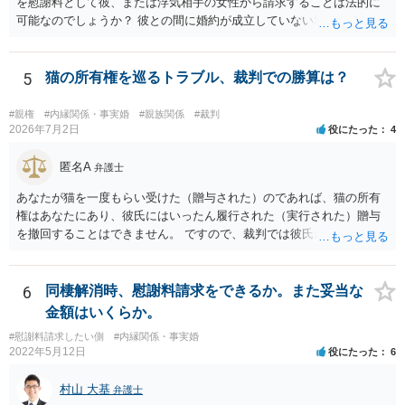
を慰謝料として彼、または浮気相手の女性から請求することは法的に
可能なのでしょうか？ 彼との間に婚約が成立していない場合には，彼
や浮気相手の女性に対して慰謝料を請求することはできません。
5
猫の所有権を巡るトラブル、裁判での勝算は？
#親権
#内縁関係・事実婚
#親族関係
#裁判
2026年7月2日
役にたった
4
匿名A
弁護士
あなたが猫を一度もらい受けた（贈与された）のであれば、猫の所有
権はあなたにあり、彼氏にはいったん履行された（実行された）贈与
を撤回することはできません。 ですので、裁判では彼氏が勝つことは
できません。 もっとも、贈与が立証（証明）できるかどうかはご記載
の事情からははっきりしませんので、早めに弁護士に面談相談する方
がいいでしょう。 場合によっては弁護士名で通知等出してもらうほう
6
同棲解消時、慰謝料請求をできるか。また妥当な
がいいかもしれません。
金額はいくらか。
#慰謝料請求したい側
#内縁関係・事実婚
2022年5月12日
役にたった
6
村山 大基
弁護士