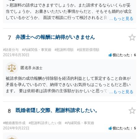
＞慰謝料の請求はできますでしょうか。また請求するならいくらが妥
当でしょうか。 お書きいただいた事情からだと、そもそも婚約が成立
しているかどうか、 面談で相談に行って検討されると良いと思いま
す。 結婚前提の交際にとどまり、婚約とまでは認められない可能性が
あるからです。 他方で、実際問題として同棲のために金銭的不利益が
生じているので、 厳密に婚約が成立しているかどうかは別として、話
7
弁護士への報酬に納得がいきません
し合いにより一定の支払いを受けて別れる、というのも考えられま
す。 相手としても、裁判までして争って支払いゼロを目指すよりは、
#財産分与
#内縁関係・事実婚
#慰謝料増額
#損害賠償増額
一定額を支払って円満に解決したいと考える可能性はあります。
2021年6月30日
役にたった
6
匿名B
弁護士
被請求側の成功報酬が排除額を経済的利益として算定すること自体が
矛盾を孕んでいるので、納得できないお気持ちはごもっともだと思い
ます。 要は依頼者は請求側の主張額がおかしいと思っているからこそ
弁護士を頼んでいて、弁護士も請求側の主張額がおかしいことを主張
しておきながら、成功報酬の請求の段になるとその「おかしい」請求
側の主張額を基準にして排除額を経済的利益として成功報酬を算定す
8
既婚者隠し交際、慰謝料請求したい。
るのは、二枚舌との誹りを受けても仕方がない面もあるように思いま
す。 ですので、被請求側の弁護士は、タイムチャージを併用したり、
#離婚書類作成
#慰謝料請求したい側
#内縁関係・事実婚
対応継続月毎に報酬を受けたり、出廷日当で調整したり、できるだけ
2024年9月22日
役にたった
5
排除額ベースの成功報酬の割合を落としていった方が良いようにも思