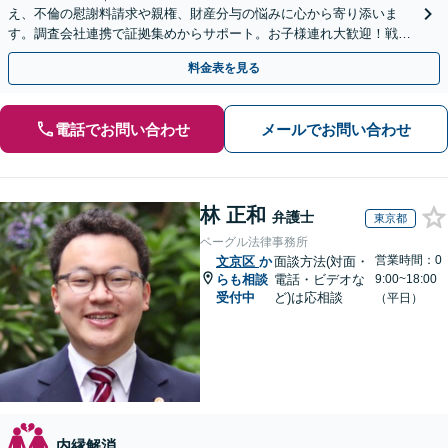
え、不倫の慰謝料請求や親権、財産分与の悩みに心から寄り添いま
す。調査会社連携で証拠集めからサポート。お子様連れ大歓迎！戦略
的な再出発のために、まずはご相談ください。
料金表を見る
電話でお問い合わせ
メールでお問い合わせ
林 正和
弁護士
東京都
ベーグル法律事務所
営業時間：0
文京区
か
面談方法(対面・
らも相談
電話・ビデオな
9:00~18:00
受付中
ど)は応相談
（平日）
内縁解消