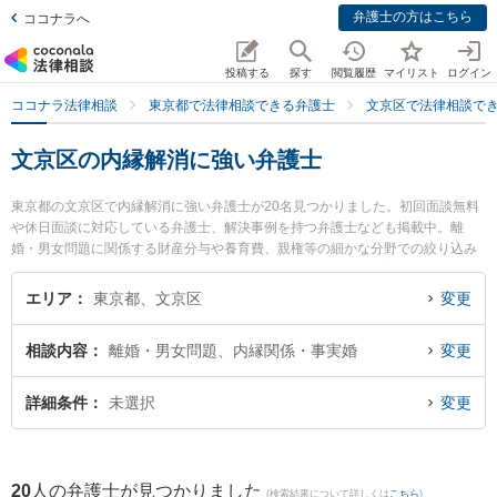
弁護士の方はこちら
ココナラへ
投稿する
探す
閲覧履歴
マイリスト
ログイン
ココナラ法律相談
東京都で法律相談できる弁護士
文京区で法律相談で
文京区の内縁解消に強い弁護士
東京都の文京区で内縁解消に強い弁護士が20名見つかりました。初回面談無料
や休日面談に対応している弁護士、解決事例を持つ弁護士なども掲載中。離
婚・男女問題に関係する財産分与や養育費、親権等の細かな分野での絞り込み
検索もでき便利です。特にフリューゲル法律事務所 の佐々木 亮弁護士や壱岐坂
下法律事務所の武井 英輔弁護士、フリューゲル法律事務所 の豊田 雄一郎弁護
エリア
東京都、文京区
変更
士のプロフィール情報や弁護士費用、強みなどが注目されています。『文京区
で土日や夜間に発生した内縁解消のトラブルを今すぐに弁護士に相談したい』
相談内容
離婚・男女問題、内縁関係・事実婚
変更
『内縁解消のトラブル解決の実績豊富な近くの弁護士を検索したい』『初回相
談無料で内縁解消を法律相談できる文京区内の弁護士に相談予約したい』など
でお困りの相談者さんにおすすめです。
詳細条件
未選択
変更
20
人の弁護士が見つかりました
(検索結果について詳しくは
こちら
)