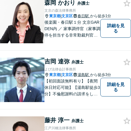
森岡 かおり
す。著書あり。事務員任せに
弁護士
せず弁護士が全ての手続きを
文京の森法律事務所
代理します。
東京都
文京区
春日駅
から徒歩1分
|
後楽園・春日駅１分 文京GAR
詳細を見
DEN内 ／ 家事調停官（家事調
る
停を担当する非常勤裁判官）
経験を持ち、離婚・家庭問題
に対応 ／ 日本心理学会認定心
理士
吉岡 達弥
弁護士
よぴ法律会計事務所
東京都
文京区
湯島駅
から徒歩3分
|
【初回面談無料有り】【夜間
詳細を見
休日対応可能】【湯島駅徒歩3
る
分】不倫慰謝料の請求をした
い、離婚後の生活が不安な
ど、離婚・男女問題でお悩み
の方はお一人で抱え込まずに
藤井 淳一
まずはご相談ください。【メ
弁護士
ディア出演】
江戸川橋法律事務所