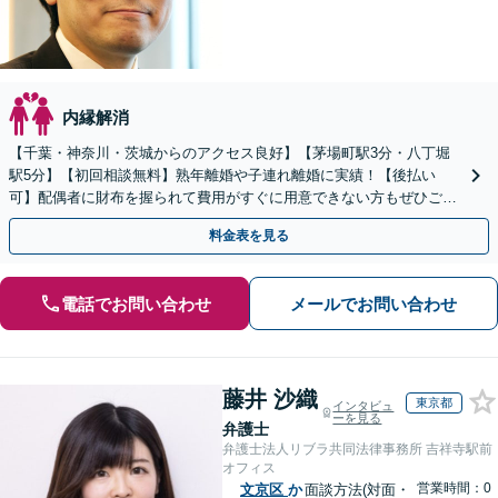
内縁解消
【千葉・神奈川・茨城からのアクセス良好】【茅場町駅3分・八丁堀
駅5分】【初回相談無料】熟年離婚や子連れ離婚に実績！【後払い
可】配偶者に財布を握られて費用がすぐに用意できない方もぜひご相
談ください。子の連れ去りや婚姻費用の請求も直ちに対応。
料金表を見る
電話でお問い合わせ
メールでお問い合わせ
藤井 沙織
東京都
インタビュ
ーを見る
弁護士
弁護士法人リブラ共同法律事務所 吉祥寺駅前
オフィス
営業時間：0
文京区
か
面談方法(対面・