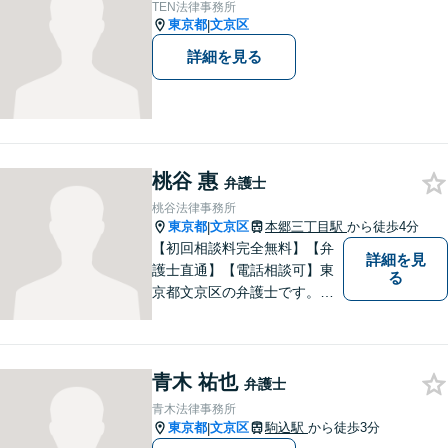
線からのアクセス良好】
TEN法律事務所
東京都
文京区
|
詳細を見る
桃谷 惠
弁護士
桃谷法律事務所
東京都
文京区
本郷三丁目駅
から徒歩4分
|
【初回相談料完全無料】【弁
詳細を見
護士直通】【電話相談可】東
る
京都文京区の弁護士です。夜
間休日の対応も予約をいただ
ければ可能です。経験豊富な
弁護士をお探しの方はぜひ一
青木 祐也
度ご相談してください。
弁護士
青木法律事務所
東京都
文京区
駒込駅
から徒歩3分
|