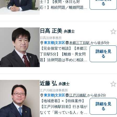
士！】【夜間・休日も対
る
応！】相続問題／離婚問題／
借金問題／税金問題／企業法
務など、幅広く対応可能で
す。ご依頼者のみなさまと共
日髙 正美
に歩みながら、問題解決のお
弁護士
手伝いをいたします。初回相
日髙法律事務所
談無料ですので、お気軽にご
東京都
文京区
本郷三丁目駅
から徒歩5分
|
相談ください！
【完全個室で相談】【本郷三
詳細を見
丁目駅5分】【離婚・男女問
る
題】法律問題は早めに相談す
ることで、スピーディーかつ
経済的負担も少なく解決でき
ることが多いです。自分の抱
近藤 弘
えている問題が、弁護士に相
弁護士
談していい内容なのかわから
江戸川橋法律事務所
ないという方も、ぜひご相談
東京都
文京区
江戸川橋駅
から徒歩2分
|
ください。
【地域密着】×【特殊案件】
詳細を見
【江戸川橋駅目前】行き場が
る
なくて「困っている人」をゼ