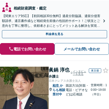
相続財産調査・鑑定
【関東エリア対応】【初回相談30分無料】遺産分割協議、遺留分侵害
額請求、遺言書作成など相続発生前後の包括的サポート！ご状況とご
意向を丁寧に整理し、依頼者さまにとってメリットある解決を実現で
きるよう尽力します【休日・夜間相談対応（要予約）】
料金表を見る
電話でお問い合わせ
メールでお問い合わせ
眞鍋 淳也
東京都
インタビュ
ーを見る
弁護士
日本クレアス弁護士法人
営業時間：1
柏市
か
面談方法(対面・
らも相談
電話・ビデオな
0:00~19:00
受付中
ど)は応相談
（平日）