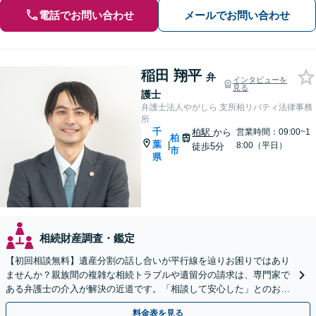
電話でお問い合わせ
メールでお問い合わせ
稲田 翔平
弁
インタビューを
見る
護士
弁護士法人やがしら 支所柏リバティ法律事務
所
千
柏駅
から
営業時間：09:00~1
柏
葉
|
8:00（平日）
徒歩5分
市
県
相続財産調査・鑑定
【初回相談無料】遺産分割の話し合いが平行線を辿りお困りではあり
ませんか？親族間の複雑な相続トラブルや遺留分の請求は、専門家で
ある弁護士の介入が解決の近道です。「相談して安心した」とのお声
も多数。柏駅徒歩5分の当事務所へまずはご相談ください。
料金表を見る