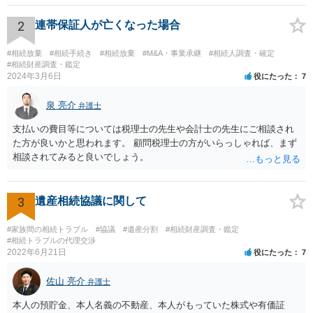
ります。 もし、主張したい事実や考慮してほしい事情に関連して
資料を持っているようであれば、主張書面とは別で提出できます。も
2
連帯保証人が亡くなった場合
し、お姉さんに見られたくないような資料がある場合、「非開示の希
望に関する申出書」と共に提出することも考えられます。 ご質問：書
#相続放棄
#相続手続き
#相続放棄
#M&A・事業承継
#相続人調査・確定
いた方が良い事と書かない方が良い事 回答： お姉さんが申立書の「申
#相続財産調査・鑑定
2024年3月6日
役にたった
7
立ての趣旨」のところに書いている遺産の分け方に対して意見があれ
ば、まずそれを書くとよいです。 次に「申立ての理由」のところに、
泉 亮介
なぜ調停を申し立てたのか(例えば、あかささんと話合いが出来ない／
弁護士
決裂した、など)や亡くなった方・あかささん・お姉さん間の事情やい
支払いの費目等については税理士の先生や会計士の先生にご相談され
きさつなどが書かれていると思うので、あかささんから見てそれは違
た方が良いかと思われます。 顧問税理士の方がいらっしゃれば、まず
うと感じるところは、どのように違うのか、など書くとよいです。 そ
相談されてみると良いでしょう。
の他、お姉さんの申立書には書かれていないけど、どのように遺産を
分けるかを決めるについてあかささんが重要だと考える事情があれば
(例えば、○○のときにお姉さんは亡くなった方からお金を援助してもら
3
遺産相続協議に関して
った等)、それも書くとよいです。 書かない方が良いと思うことは、遺
産分割に関係ない(と思われる)いきさつを沢山盛り込むことだと考えま
#家族間の相続トラブル
#協議
#遺産分割
#相続財産調査・鑑定
す(あくまで遺産分割に関係することに留める方が、裁判所や調停委員
#相続トラブルの代理交渉
の方に事情を理解してもらいやすいと思います)。
2022年6月21日
役にたった
7
佐山 亮介
弁護士
本人の預貯金、本人名義の不動産、本人がもっていた株式や有価証