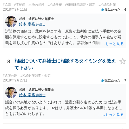
伸長して調査したところ、サラ金に対する過払金など相当な財産が見
#協議
#不動産・土地の相続
#相続放棄
#相続財産調査・鑑定
#相続税対策
つかったため相続したという事例がありました。
2018年3月11日
役にたった
6
相続・遺言に強い弁護士
鈴木 崇裕
弁護士
訴訟物の価額は、裁判を起こす者＝原告が裁判所に支払う手数料の金
額を算定するために設定するものであって、裁判の相手方＝被告が疑
義を差し挟む性質のものではありません。 訴訟物の価額自体が裁判の
目的（審理の対象）となることもありませんので、上申書や証拠を出
したとしても、変更されることはありません。
8
相続について弁護士に相談するタイミングを教え
て下さい
#遺産分割
#相続財産調査・鑑定
2018年9月27日
役にたった
7
相続・遺言に強い弁護士
鈴木 崇裕
弁護士
話合いの余地がないようであれば，遺産分割を進めるためには法的手
続を採る必要があります。 やはり，弁護士への相談を早期になさるこ
とをお勧めいたします。