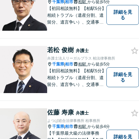
千葉県
柏市
柏駅
から徒歩5分
|
【初回相談無料】【柏駅5分】
詳細を見
相続トラブル（遺産分割、遺
る
留分、遺言争い）、交通事故
（被害者側）、未払い残業代
請求、労働災害に特に力を入
れています。
若松 俊樹
弁護士
弁護士法人リーガルプラス 柏法律事務所
千葉県
柏市
柏駅
から徒歩5分
|
【初回相談無料】【柏駅5分】
詳細を見
相続トラブル（遺産分割、遺
る
留分、遺言争い）、交通事故
（被害者側）、未払い残業代
請求、労働災害に特に力を入
れています。
佐藤 寿康
弁護士
よつば総合法律事務所 柏事務所
千葉県
柏市
柏駅
から徒歩4分
|
【千葉県最大級の法律事務
詳細を見