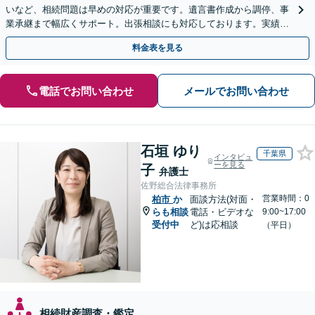
いなど、相続問題は早めの対応が重要です。遺言書作成から調停、事
業承継まで幅広くサポート。出張相談にも対応しております。実績豊
富な当事務所へ今すぐご連絡ください【初回相談無料】
料金表を見る
電話でお問い合わせ
メールでお問い合わせ
石垣 ゆり
千葉県
インタビュ
ーを見る
子
弁護士
佐野総合法律事務所
営業時間：0
柏市
か
面談方法(対面・
らも相談
電話・ビデオな
9:00~17:00
受付中
ど)は応相談
（平日）
相続財産調査・鑑定