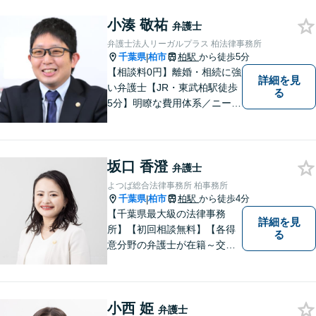
小湊 敬祐
弁護士
弁護士法人リーガルプラス 柏法律事務所
千葉県
柏市
柏駅
から徒歩5分
|
【相談料0円】離婚・相続に強
詳細を見
い弁護士【JR・東武柏駅徒歩
る
5分】明瞭な費用体系／ニーズ
に合わせた解決方法をご提
案！離婚・不貞慰謝料をはじ
め、残業代請求にも注力して
坂口 香澄
います【交通事故の相談実績
弁護士
3,000件以上】被害者側の救済
よつば総合法律事務所 柏事務所
に特化しトラブルを解決！
千葉県
柏市
柏駅
から徒歩4分
|
【千葉県最大級の法律事務
詳細を見
所】【初回相談無料】【各得
る
意分野の弁護士が在籍～交通
事故、労働災害、債務整理、
相続、企業法務、不動産】
【明確な費用】
小西 姫
弁護士