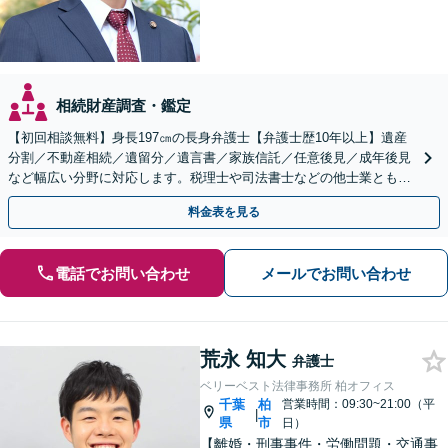
相続財産調査・鑑定
【初回相談無料】身長197㎝の長身弁護士【弁護士歴10年以上】遺産
分割／不動産相続／遺留分／遺言書／家族信託／任意後見／成年後見
など幅広い分野に対応します。税理士や司法書士などの他士業とも連
携【出張相談】【夜間・休日面談】【横浜駅7分】
料金表を見る
電話でお問い合わせ
メールでお問い合わせ
荒永 知大
弁護士
ベリーベスト法律事務所 柏オフィス
千葉
柏
営業時間：09:30~21:00（平
|
県
市
日）
【離婚・刑事事件・労働問題・交通事