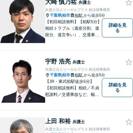
大崎 慎乃祐
私的整理も取扱い可能です。
弁護士
債務に関する初回相談は無料
弁護士法人リーガルプラス 柏法律事務所
です。
千葉県
柏市
柏駅
から徒歩5分
|
【初回相談無料】【柏駅5分】
詳細を見
相続トラブル（遺産分割、遺
る
留分、遺言争い）、交通事故
（被害者側）、未払い残業代
請求、労働災害に特に力を入
れています。
宇野 浩亮
弁護士
弁護士法人リーガルプラス 柏法律事務所
千葉県
柏市
柏駅
から徒歩5分
|
【JR・東武柏駅徒歩5分】
詳細を見
【初回相談無料】相続／不貞
る
慰謝料／交通事故など、幅広
いお困りごとに対応可能！ご
依頼者に寄り添えるための言
葉や姿勢を模索し続け、人と
上田 和裕
しても信頼される弁護士であ
弁護士
りたい。
弁護士法人リーガルプラス 柏法律事務所