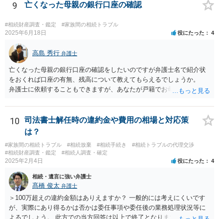
9
亡くなった母親の銀行口座の確認
#相続財産調査・鑑定
#家族間の相続トラブル
2025年6月18日
役にたった
4
高島 秀行
弁護士
亡くなった母親の銀行口座の確認をしたいのですが弁護士名で紹介状
をおくれば口座の有無、残高について教えてもらえるでしょうか。
弁護士に依頼することもできますが、あなたが戸籍でお母さんの相続
人であり、相続人本人であることなどを証明すれば、口座の有無や残
高は教えてくれると思います。 自分ではよくわからないということ
であれば、弁護士に相談し依頼されたら良いと思います。
10
司法書士解任時の違約金や費用の相場と対応策
は？
#家族間の相続トラブル
#相続放棄
#相続手続き
#相続トラブルの代理交渉
#相続財産調査・鑑定
#相続人調査・確定
2025年2月4日
役にたった
4
相続・遺言に強い弁護士
髙橋 俊太
弁護士
＞100万超えの違約金額はありえますか？ 一般的には考えにくいです
が、実際にあり得るかは否かは委任事項や委任後の業務処理状況等に
よるでしょう。 此方での当方回答は以上で終了となりますが、参考に