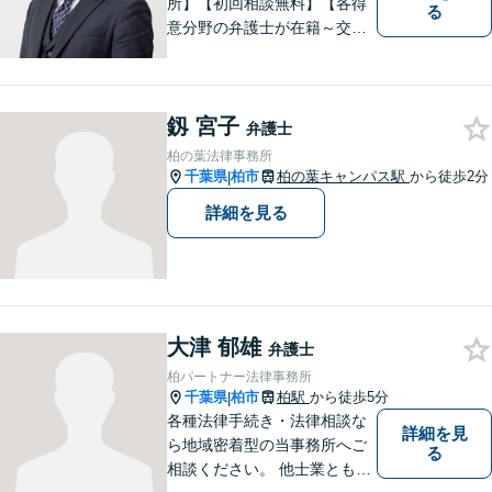
所】【初回相談無料】【各得
る
意分野の弁護士が在籍～交通
事故、労働災害、債務整理、
相続、企業法務、不動産】
【明確な費用】
釼 宮子
弁護士
柏の葉法律事務所
千葉県
柏市
柏の葉キャンパス駅
から徒歩2分
|
詳細を見る
大津 郁雄
弁護士
柏パートナー法律事務所
千葉県
柏市
柏駅
から徒歩5分
|
各種法律手続き・法律相談な
詳細を見
ら地域密着型の当事務所へご
る
相談ください。 他士業とも連