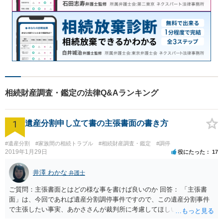
相続財産調査・鑑定の法律Q&Aランキング
1
遺産分割申し立て書の主張書面の書き方
#遺産分割
#家族間の相続トラブル
#相続財産調査・鑑定
#調停
2019年1月29日
役にたった
17
井澤 わかな
弁護士
ご質問：主張書面とはどの様な事を書けば良いのか 回答： 「主張書
面」は、今回であれば遺産分割調停事件ですので、この遺産分割事件
で主張したい事実、あかささんが裁判所に考慮してほしいと思う、亡
くなった方・あかささん・お姉さん間の事情などを記入することにな