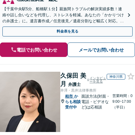
【千葉中央駅5分、船橋駅１分】親族間トラブルの解決実績多数！連
絡や話し合いなどを代理し、ストレスを軽減。あなたの「かかりつけ
の弁護士」に。遺言書作成／任意後見／遺産分割など幅広く対応。お
気軽にご相談ください！【初回来所相談30分無料】
料金表を見る
電話でお問い合わせ
メールでお問い合わせ
久保田 美
神奈川県
インタビュ
ーを見る
月
弁護士
井澤・黒井法律事務所
営業時間：0
柏市
か
面談方法(対面・
らも相談
電話・ビデオな
9:00~17:00
受付中
ど)は応相談
（平日）