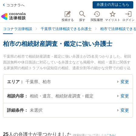
弁護士の方はこちら
ココナラへ
投稿する
探す
閲覧履歴
マイリスト
ログイン
ココナラ法律相談
千葉県で法律相談できる弁護士
柏市で法律相談でき
柏市の相続財産調査・鑑定に強い弁護士
千葉県の柏市で相続財産調査・鑑定に強い弁護士が25名見つかりました。初回
面談無料や休日面談に対応している弁護士なども掲載中。相続・遺言に関係す
る家族間の相続トラブルや認知症の相続、遺産分割等の細かな分野での絞り込
み検索もでき便利です。特にアポロ法律事務所の関谷 恵美弁護士や弁護士法人
やがしら 支所柏リバティ法律事務所の稲田 翔平弁護士、アポロ法律事務所の原
エリア
千葉県、柏市
変更
康樹弁護士のプロフィール情報や弁護士費用、強みなどが注目されています。
『柏市で土日や夜間に発生した相続財産調査・鑑定のトラブルを今すぐに弁護
相談内容
相続・遺言、相続財産調査・鑑定
変更
士に相談したい』『相続財産調査・鑑定のトラブル解決の実績豊富な近くの弁
護士を検索したい』『初回相談無料で相続財産調査・鑑定を法律相談できる柏
市内の弁護士に相談予約したい』などでお困りの相談者さんにおすすめです。
詳細条件
未選択
変更
25
人の弁護士が見つかりました
(検索結果について詳しくは
こちら
)