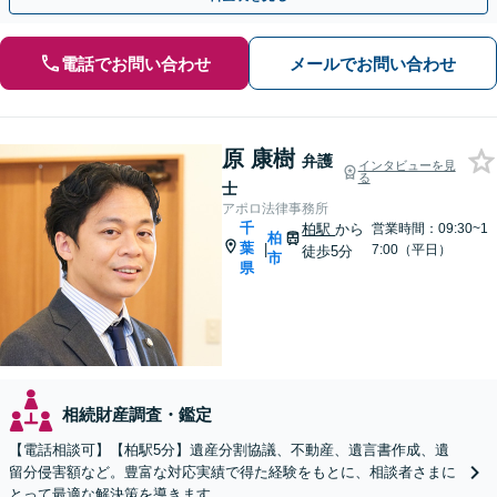
電話でお問い合わせ
メールでお問い合わせ
原 康樹
弁護
インタビューを見
る
士
アポロ法律事務所
千
柏駅
から
営業時間：09:30~1
柏
葉
|
7:00（平日）
徒歩5分
市
県
相続財産調査・鑑定
【電話相談可】【柏駅5分】遺産分割協議、不動産、遺言書作成、遺
留分侵害額など。豊富な対応実績で得た経験をもとに、相談者さまに
とって最適な解決策を導きます