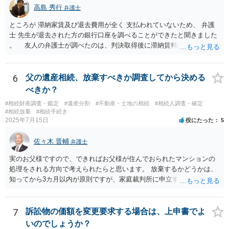
高島 秀行
弁護士
ところが 滞納家賃及び退去費用が全く 支払われていないため、 弁護
士 先生が退去された方の銀行口座を調べることができたと聞きました
。 友人の弁護士が調べたのは、判決取得後に滞納賃料回収のため
に、預金の有無及び残高の開示を求めたもので 判決を取るために、
預金の入出金履歴を調べたわけではありません。 残念ながら、事案
や目的も異なりますし、開示の内容も異なります。
6
父の遺産相続、放棄すべきか調査してから決める
べきか？
#相続財産調査・鑑定
#遺産分割
#不動産・土地の相続
#相続人調査・確定
#相続放棄
#相続手続き
2025年7月15日
役にたった
5
佐々木 晋輔
弁護士
実のお父様ですので、できればお父様が住んでおられたマンションの
処理をされる方向で考えられたらと思います。 放棄するかどうかは、
知ってから3カ月以内が原則ですが、家庭裁判所に申立すれば3カ月の
期間を伸長することができます。 その間に、財産の状況を調査して、
放棄するかどうか決めることができます。 銀行やサラ金が数年も放置
することはありませんので、数年後に借金が発見される可能性はほぼ
7
訴訟物の価額を変更要求する場合は、上申書でよ
ありません。 なお、私が扱った相続放棄を検討していた案件で、期間
いのでしょうか？