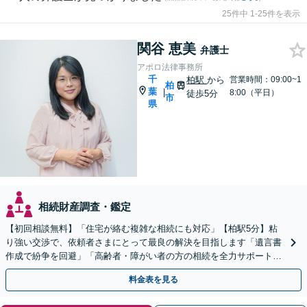
25件中 1-25件を表示
関谷 恵美
弁護士
アポロ法律事務所
千
柏駅
から
営業時間：09:00~1
柏
葉
|
8:00（平日）
徒歩5分
市
県
相続財産調査・鑑定
【初回相談無料】「住宅が絡む複雑な相続にも対応」【柏駅5分】粘
り強い交渉で、依頼者さまにとって最良の解決を目指します「遺言書
作成で紛争を回避」「高齢者・障がい者の方の相続を全力サポート」
【完全個室制】【バリアフリー対応】【全国出張あり】
料金表を見る