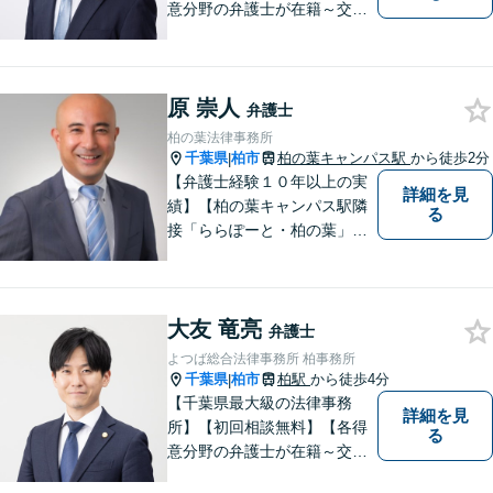
意分野の弁護士が在籍～交通
事故、労働災害、債務整理、
相続、企業法務、不動産】
【明確な費用】
原 崇人
弁護士
柏の葉法律事務所
千葉県
柏市
柏の葉キャンパス駅
から徒歩2分
|
【弁護士経験１０年以上の実
詳細を見
績】【柏の葉キャンパス駅隣
る
接「ららぽーと・柏の葉」
内】【不動産・遺産相続の解
決多数・同分野の初回相談無
料】
大友 竜亮
弁護士
よつば総合法律事務所 柏事務所
千葉県
柏市
柏駅
から徒歩4分
|
【千葉県最大級の法律事務
詳細を見
所】【初回相談無料】【各得
る
意分野の弁護士が在籍～交通
事故、労働災害、債務整理、