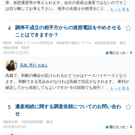
券、仮想通貨等が考えられます。会社の資産は遺産ではないのでそこ
は切り離してお考え下さい。 相手の弁護士や税理士に頼んでも守秘義
務を理由に断られる可能性が高いです。 資料は調停を起こしてから任
意に開示を求め、応じなければ「調査嘱託」という手続きを使って銀
行等に照会をかけることになるでしょう。 不動産は、相続登記が済ん
4
調停不成立の相手方からの迷惑電話をやめさせる
でいなければ市役所ないし区役所に、お子様と義父様のつながりがわ
ことはできますか？
かる戸籍一式を揃えてもちこみ、「名寄せ」という手続きをすると、
#調停
#相続トラブルの代理交渉
#家族間の相続トラブル
#相続財産調査・鑑定
分かると思います。遺産分割協議書の偽造等により既に相続登記され
#相続放棄
#調停
てしまっている場合は、住所などに当たりをつけて登記名義を調べて
2018年11月2日
役にたった
9
探すことになるでしょう。 代理人弁護士を立てられるのはおすすめで
すが、現代では、各々が自由に価格設定をしていますので、特に相場
高島 秀行
弁護士
はお示しできません。ただし、かつて日本弁護士連合会が設けていた
報酬基準を踏まえて価格設定している弁護士は一定数いると思います
高裁で、和解の機会が設けられるかどうかはケースバイケースとなり
ので、それが一応の目安となるでしょう。
ます。 和解できる見込みがなければ高裁で決定がなされます。 審判が
確定してから依頼してもよいですが 今の段階でも相手方の連絡が迷惑
であれば 弁護士に依頼してもよいと思います。
5
遺産相続に関する調査依頼についてのお問い合わ
せ
#遺産分割
#相続財産調査・鑑定
2024年5月2日
役にたった
6