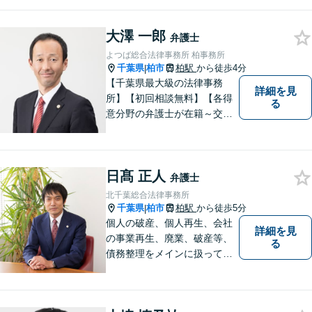
相続、企業法務、不動産】
【明確な費用】
大澤 一郎
弁護士
よつば総合法律事務所 柏事務所
千葉県
柏市
柏駅
から徒歩4分
|
【千葉県最大級の法律事務
詳細を見
所】【初回相談無料】【各得
る
意分野の弁護士が在籍～交通
事故、労働災害、債務整理、
相続、企業法務、不動産】
【明確な費用】
日髙 正人
弁護士
北千葉総合法律事務所
千葉県
柏市
柏駅
から徒歩5分
|
個人の破産、個人再生、会社
詳細を見
の事業再生、廃業、破産等、
る
債務整理をメインに扱ってお
ります。会社が破産する場
合、代表者個人について、経
営者保証ガイドラインにとる