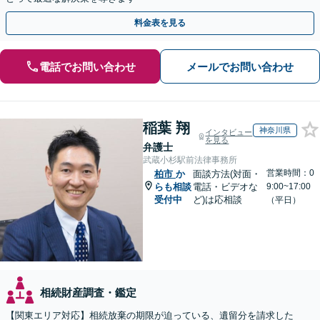
料金表を見る
電話でお問い合わせ
メールでお問い合わせ
稲葉 翔
神奈川県
インタビュー
を見る
弁護士
武蔵小杉駅前法律事務所
営業時間：0
柏市
か
面談方法(対面・
らも相談
電話・ビデオな
9:00~17:00
受付中
ど)は応相談
（平日）
相続財産調査・鑑定
【関東エリア対応】相続放棄の期限が迫っている、遺留分を請求した