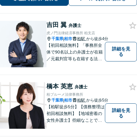
吉田 翼
弁護士
虎ノ門法律経済事務所 柏支店
千葉県
柏市
柏駅
から徒歩4分
|
【初回相談無料】「事務所全
詳細を見
体で90名以上の弁護士が在籍
る
／元裁判官等も在籍する法律
事務所／創業1972年」注力分
野の限定と本店との密な連携
「本店の税理士及び司法書士
橋本 英恵
と連携し、税務・登記もワン
弁護士
ストップで対応可」【休日・
柏ブルーメ法律事務所
夜間相談可】
千葉県
柏市
柏駅
から徒歩5分
|
【柏駅徒歩5分】【債務整理は
詳細を見
初回相談無料】【地域密着の
る
女性弁護士】些細なことでも
お気軽にご相談下さい。