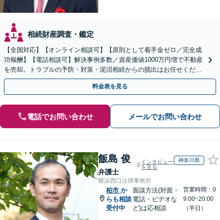
相続財産調査・鑑定
【全国対応】【オンライン相談可】【原則として着手金ゼロ／完全成
功報酬】【電話相談可】解決事例多数／資産価値1000万円増で不動産
を売却。トラブルの予防・対策・泥沼相続からの脱出はお任せくださ
い！法律と税務を一体的に対応します
料金表を見る
電話でお問い合わせ
メールでお問い合わせ
飯島 俊
神奈川県
インタビュー
を見る
弁護士
横浜西口法律事務所
営業時間：0
柏市
か
面談方法(対面・
らも相談
電話・ビデオな
9:00~20:00
受付中
ど)は応相談
（平日）