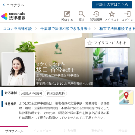
弁護士の方はこちら
ココナラへ
投稿する
探す
閲覧履歴
マイリスト
ログイン
ココナラ法律相談
千葉県で法律相談できる弁護士
柏市で法律相談でき
マイリストに入れる
さかぐち かすみ
坂口 香澄
弁護士
よつば総合法律事務所 柏事務所
柏駅
千葉県
柏市柏1-5-10 水戸屋壱番館ビル4階
対応体制
分割払い利用可
初回面談無料
よつば総合法律事務所は、被害者側の交通事故・労働災害・債務整
注意補足
理・相続・企業様の法律問題・不動産に関わる法律問題に特化した
法律事務所です。そのため、顧問会社様の案件を除き上記以外の案
件は原則として現在お取扱いしていませんのでご了承ください。
インタビュー
注力分野
事例紹介
料金表
プロフィール