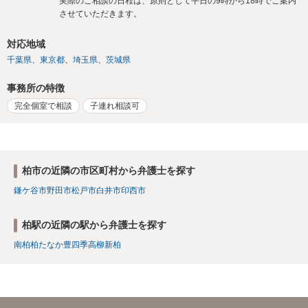
実際のご相談の日程は、原則として平日の9時から18時でご案内
させていただきます。
対応地域
千葉県
東京都
埼玉県
茨城県
事務所の特徴
完全個室で相談
子連れ相談可
柏市の近隣の市区町村から弁護士を探す
鎌ケ谷市
野田市
松戸市
白井市
印西市
柏駅の近隣の駅から弁護士を探す
南柏
柏たなか
豊四季
高柳
新柏