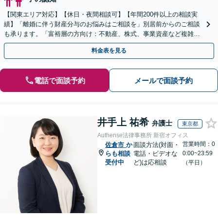
【関東エリア対応】【休日・夜間相談可】【年間200件以上の相談実
績】「離婚に伴う財産分与のお悩みはご相談を」別居前からのご相談
も承ります。「富裕層の方向け：不動産、株式、事業資産など複雑な
財産構成に対応したより詳細なアドバイスを提供」
料金表を見る
電話で面談予約
メールで面談予約
井手上 祐希
弁護士
東京都
Authense法律事務所 新宿オフィス
営業時間：0
佐倉市
か
面談方法(対面・
らも相談
電話・ビデオな
0:00~23:59
受付中
ど)は応相談
（平日）