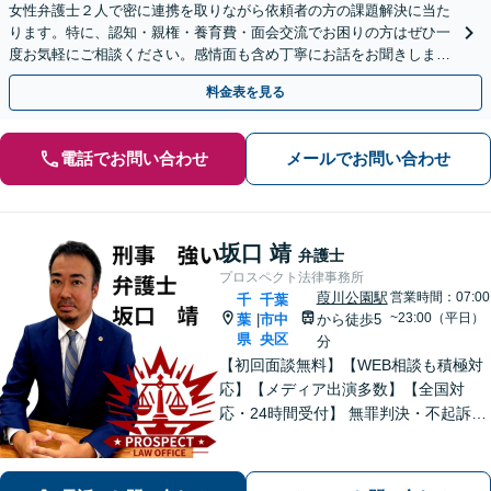
女性弁護士２人で密に連携を取りながら依頼者の方の課題解決に当た
ります。特に、認知・親権・養育費・面会交流でお困りの方はぜひ一
度お気軽にご相談ください。感情面も含め丁寧にお話をお聞きしま
す。
料金表を見る
電話でお問い合わせ
メールでお問い合わせ
坂口 靖
弁護士
プロスペクト法律事務所
葭川公園駅
営業時間：07:00
千
千葉
~23:00（平日）
葉
市中
から徒歩5
|
県
央区
分
【初回面談無料】【WEB相談も積極対
応】【メディア出演多数】【全国対
応・24時間受付】 無罪判決・不起訴多
数の“実力派”弁護士が直接対応！刑事弁
護に精通し、圧倒的な交渉力で最善の
結果へ。粘り強く、鋭く、そして迅速