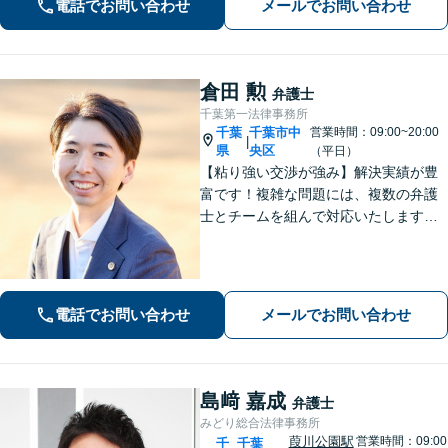
電話でお問い合わせ
メールでお問い合わせ
に。明朗な料金体系で安心サポート。
倉田 勲
弁護士
千葉第一法律事務所
千葉
千葉市中
営業時間：09:00~20:00
|
県
央区
（平日）
【粘り強い交渉が強み】解決実績が豊
富です！複雑な問題には、複数の弁護
士とチームを組んで対応いたします。
【安心・分かりやすい料金体系】些細
なお悩みにも、丁寧に寄り添い、不安
を軽減します。まずはお気軽にご相談
ください。
電話でお問い合わせ
メールでお問い合わせ
島﨑 嘉成
弁護士
みどり総合法律事務所
葭川公園駅
営業時間：09:00
千
千葉