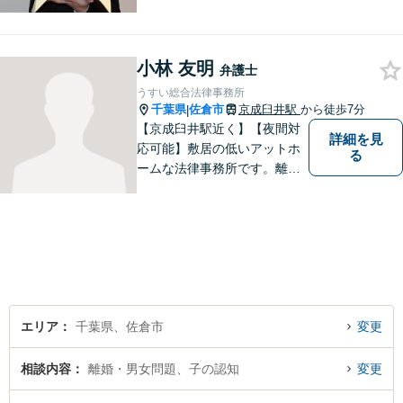
りたいと思い、弁護士を志し
ました。地元の皆様からはお
金に関するご相談の他、遺産
小林 友明
相続、離婚・男女問題、交通
弁護士
事故の案件を広く受け付けて
うすい総合法律事務所
います。 ぜひご相談くださ
千葉県
佐倉市
京成臼井駅
から徒歩7分
|
い。
【京成臼井駅近く】【夜間対
詳細を見
応可能】敷居の低いアットホ
る
ームな法律事務所です。離婚
問題／相続問題／交通事故／
刑事事件／企業法務など、幅
広い法律トラブルに対応。
【地域に根差し他弁護士】的
確なアドバイスやサポートで
ご相談者様のお役に立てるよ
う尽力します。
エリア
千葉県、佐倉市
変更
相談内容
離婚・男女問題、子の認知
変更