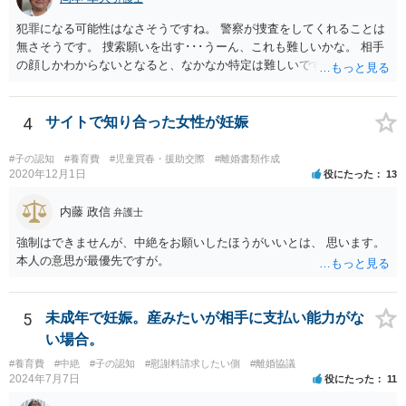
犯罪になる可能性はなさそうですね。 警察が捜査をしてくれることは
無さそうです。 捜索願いを出す･･･うーん、これも難しいかな。 相手
の顔しかわからないとなると、なかなか特定は難しいですね。 お役に
立てず、すみません。
4
サイトで知り合った女性が妊娠
#子の認知
#養育費
#児童買春・援助交際
#離婚書類作成
2020年12月1日
役にたった
13
内藤 政信
弁護士
強制はできませんが、中絶をお願いしたほうがいいとは、 思います。
本人の意思が最優先ですが。
5
未成年で妊娠。産みたいが相手に支払い能力がな
い場合。
#養育費
#中絶
#子の認知
#慰謝料請求したい側
#離婚協議
2024年7月7日
役にたった
11