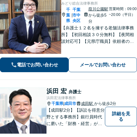
みどり総合法律事務所
葭川公園駅
営業時間：09:00
千
千葉
~20:00（平日）
葉
市中
から徒歩5
|
県
央区
分
【弁護士１２名を擁する老舗法律事務
所】【初回相談３０分無料】【夜間相
談対応可】【元県庁職員】依頼者の方
の一番身近な相談相手を目指していま
す。地域に信頼されている歴史のある
法律事務所です。
電話でお問い合わせ
メールでお問い合わせ
浜田 宏
弁護士
浜田宏法律事務所
千葉県
成田市
成田駅
から徒歩2分
|
【成田駅2分】【訴訟を得意分
詳細を見
野とする事務所】銀行員時代
る
に磨いた「財務・経営」が強
み。依頼者さまのもとに直接
足を運び、対面でお話を聞く