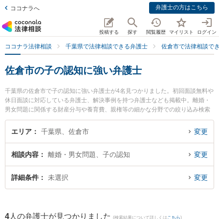
弁護士の方はこちら
ココナラへ
投稿する
探す
閲覧履歴
マイリスト
ログイン
ココナラ法律相談
千葉県で法律相談できる弁護士
佐倉市で法律相談で
佐倉市の子の認知に強い弁護士
千葉県の佐倉市で子の認知に強い弁護士が4名見つかりました。初回面談無料や
休日面談に対応している弁護士、解決事例を持つ弁護士なども掲載中。離婚・
男女問題に関係する財産分与や養育費、親権等の細かな分野での絞り込み検索
もでき便利です。特にとげぬき法律事務所の寺岡 拓也弁護士や礒野史大法律事
務所の礒野 史大弁護士、中村・柴田法律事務所の柴田 亮太弁護士のプロフィー
エリア
千葉県、佐倉市
変更
ル情報や弁護士費用、強みなどが注目されています。『佐倉市で土日や夜間に
発生した子の認知のトラブルを今すぐに弁護士に相談したい』『子の認知のト
相談内容
離婚・男女問題、子の認知
変更
ラブル解決の実績豊富な近くの弁護士を検索したい』『初回相談無料で子の認
知を法律相談できる佐倉市内の弁護士に相談予約したい』などでお困りの相談
者さんにおすすめです。
詳細条件
未選択
変更
4
人の弁護士が見つかりました
(検索結果について詳しくは
こちら
)