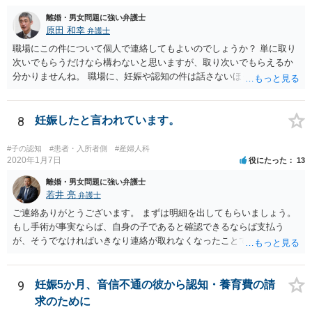
離婚・男女問題に強い弁護士
原田 和幸
弁護士
職場にこの件について個人で連絡してもよいのでしょうか？ 単に取り
次いでもらうだけなら構わないと思いますが、取り次いでもらえるか
分かりませんね。 職場に、妊娠や認知の件は話さないほうがよいと思
います。 それとも弁護士を通すべきなのでしょうか？ 相談者で対応が
難しいと思われれば、弁護士に入ってもらうことも検討されてくださ
い。 一度、お近くの弁護士に相談されてみてもよいと思います。
8
妊娠したと言われています。
#子の認知
#患者・入所者側
#産婦人科
2020年1月7日
役にたった
13
離婚・男女問題に強い弁護士
若井 亮
弁護士
ご連絡ありがとうございます。 まずは明細を出してもらいましょう。
もし手術が事実ならば、自身の子であると確認できるならば支払う
が、そうでなければいきなり連絡が取れなくなったことで不信感もあ
るし、自身の子であるか疑問に残る点もあるので、支払えないと回答
してはいかがでしょうか。 代理人となる場合ですが、事務所ごとにま
ちまちです。 弊所の場合、交渉をお受けするとなると20万円くらいが
9
妊娠5か月、音信不通の彼から認知・養育費の請
多いかと思います。
求のために