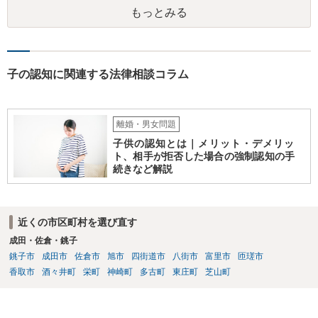
ますので、 養育費を請求できます。 ただ、極端な話相手に収入がなか
もっとみる
ったり、行方不明だったりすると、実際上の回収が難しい可能性はあ
ります。
子の認知に関連する法律相談コラム
離婚・男女問題
子供の認知とは｜メリット・デメリッ
ト、相手が拒否した場合の強制認知の手
続きなど解説
近くの市区町村を選び直す
成田・佐倉・銚子
銚子市
成田市
佐倉市
旭市
四街道市
八街市
富里市
匝瑳市
香取市
酒々井町
栄町
神崎町
多古町
東庄町
芝山町