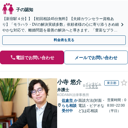
子の認知
【新宿駅４分】】【初回相談45分無料】【夫婦カウンセラー資格あ
り】「モラハラ・DVの解決実績多数」依頼者様の心に寄り添うきめ細
やかな対応で、離婚問題を最善の解決へと導きます。「豊富なプラン
で一人一人に最適なサポートを提案」【ビデオ面談可】
料金表を見る
電話でお問い合わせ
メールでお問い合わせ
小寺 悠介
東京都
インタビュ
ーを見る
弁護士
KODAMA法律事務所
営業時間：0
佐倉市
か
面談方法(対面・
らも相談
電話・ビデオな
8:00~22:00
受付中
ど)は応相談
（平日）