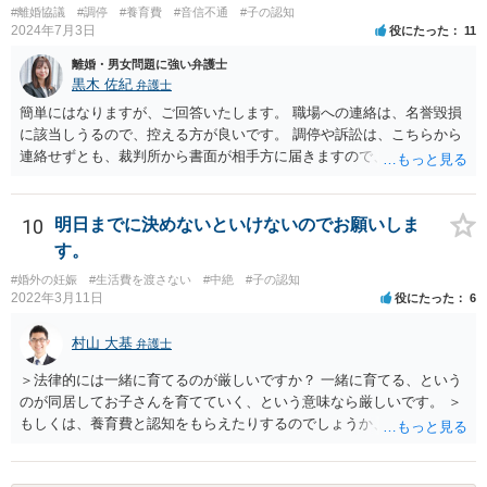
#離婚協議
#調停
#養育費
#音信不通
#子の認知
2024年7月3日
役にたった
11
離婚・男女問題に強い弁護士
黒木 佐紀
弁護士
簡単にはなりますが、ご回答いたします。 職場への連絡は、名誉毀損
に該当しうるので、控える方が良いです。 調停や訴訟は、こちらから
連絡せずとも、裁判所から書面が相手方に届きますので、連絡不要で
す。 ご要望は認知や養育費の請求でしょうか？ 任意に応じてもらえな
いのであれば、調停や訴訟をするしかないかと思います。
10
明日までに決めないといけないのでお願いしま
す。
#婚外の妊娠
#生活費を渡さない
#中絶
#子の認知
2022年3月11日
役にたった
6
村山 大基
弁護士
＞法律的には一緒に育てるのが厳しいですか？ 一緒に育てる、という
のが同居してお子さんを育てていく、という意味なら厳しいです。 ＞
もしくは、養育費と認知をもらえたりするのでしょうか、 相手が認知
を拒む場合、調停や裁判などの手続きで認知を求める必要がありま
す。 また、認知されたことを前提に、父親として子を養う義務があり