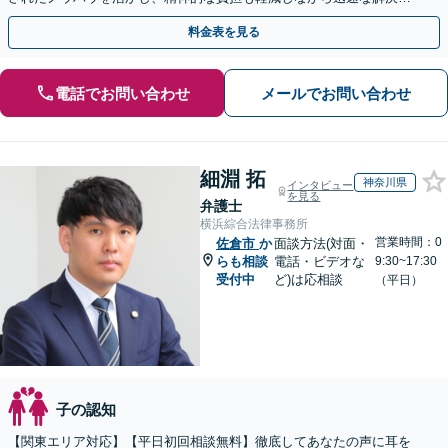
目指します。【休日・夜間相談あり】【ビデオ面談可】
料金表を見る
電話でお問い合わせ
メールでお問い合わせ
細淵 拓
神奈川県
インタビュー
を見る
弁護士
横浜綜合法律事務所
営業時間：0
佐倉市
か
面談方法(対面・
らも相談
電話・ビデオな
9:30~17:30
受付中
ど)は応相談
（平日）
子の認知
【関東エリア対応】【平日初回相談無料】徹底してあなたの声に耳を