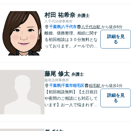
現場主義を大切に。相談しや
すいパートナーを目指してい
村田 祐希奈
弁護士
ます。【元裁判官の弁護士も
八千代法律事務所
在籍】企業法務を中心に、個
千葉県
八千代市
八千代台駅
から徒歩6分
|
人案件にも対応
離婚、債務整理、相続に関す
詳細を見
る初回相談は３０分無料とな
る
っております。メールでのご
予約も承っておりますので、
お気軽にご連絡ください。
藤尾 修太
弁護士
藤尾法律事務所
千葉県
千葉市稲毛区
稲毛駅
から徒歩1分
|
【初回相談無料】【土日祝日
詳細を見
や夜間のご相談にも対応して
る
います】お一人で悩まれず、
まずはご相談下さい。