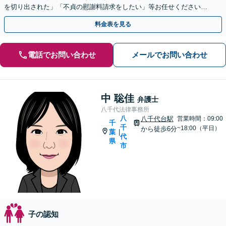
を切り出された」「不貞の慰謝料請求をしたい」等お任せください。
【リーズナブルな料金設定】
料金表を見る
電話でお問い合わせ
メールでお問い合わせ
中 聡佳
弁護士
八千代法律事務所
八
八千代台駅
営業時間：09:00
千
千
~18:00（平日）
から徒歩6分
葉
|
代
県
市
子の認知