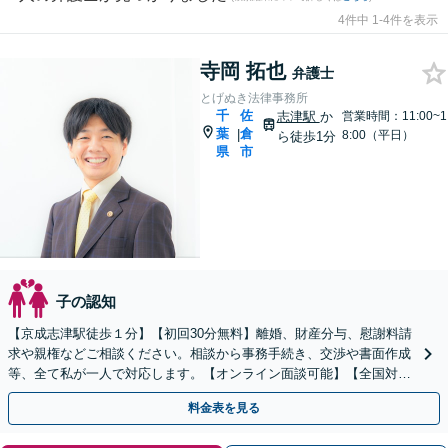
4件中 1-4件を表示
寺岡 拓也
弁護士
とげぬき法律事務所
千
佐
志津駅
か
営業時間：11:00~1
葉
倉
|
8:00（平日）
ら徒歩1分
県
市
子の認知
【京成志津駅徒歩１分】【初回30分無料】離婚、財産分与、慰謝料請
求や親権などご相談ください。相談から事務手続き、交渉や書面作成
等、全て私が一人で対応します。【オンライン面談可能】【全国対
応】
料金表を見る