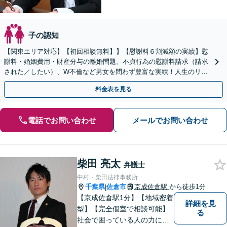
子の認知
【関東エリア対応】【初回相談無料】】【慰謝料６割減額の実績】慰
謝料・婚姻費用・財産分与の離婚問題、不貞行為の慰謝料請求（請求
された／したい）、W不倫など男女を問わず豊富な実績！人生のリス
タートを全力でサポートします。【LINE＠／Zoom可
料金表を見る
電話でお問い合わせ
メールでお問い合わせ
柴田 亮太
弁護士
中村・柴田法律事務所
千葉県
佐倉市
京成佐倉駅
から徒歩1分
|
【京成佐倉駅1分】【地域密着
詳細を見
型】【完全個室で相談可能】
る
社会で困っている人の力にな