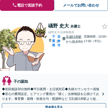
電話で面談予約
メールでお問い合わせ
礒野 史大
弁護士
礒野史大法律事務所
千
佐
京成臼井駅
営業時間：10:00~
葉
倉
|
17:00（平日）
から徒歩8分
県
市
子の認知
◆初回相談30分無料◆平日夜間・土日祝対応◆夫婦カウンセラー資格
◆安心の費用設定。ヒアリング重視の「聴く」法律相談を心掛けてお
ります。養育費・親権・財産分与・慰謝料など【京成臼井駅より徒歩
8分】完全個室／キッズスペース有
料金表を見る