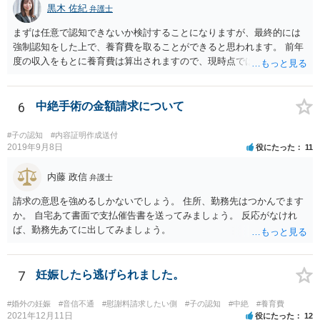
黒木 佐紀
弁護士
まずは任意で認知できないか検討することになりますが、最終的には
強制認知をした上で、養育費を取ることができると思われます。 前年
度の収入をもとに養育費は算出されますので、現時点では少額しか取
れないとしても、相手が大学を卒業して就職したら、そこで再度、養
育費の増額調停を起こすこともできます。 仮に中絶する場合でも、相
手方が妊娠について話し合いをしっかりしてくれない場合には、慰謝
6
中絶手術の金額請求について
料請求などもできる可能性があります。 いずれにせよ、親御さんとの
関わりが不可欠となると思われますので、一度話し合った上で、法律
#子の認知
#内容証明作成送付
事務所へ早めのご相談をされたほうがよろしいかと思います。
2019年9月8日
役にたった
11
内藤 政信
弁護士
請求の意思を強めるしかないでしょう。 住所、勤務先はつかんでます
か。 自宅あて書面で支払催告書を送ってみましょう。 反応がなけれ
ば、勤務先あてに出してみましょう。
7
妊娠したら逃げられました。
#婚外の妊娠
#音信不通
#慰謝料請求したい側
#子の認知
#中絶
#養育費
2021年12月11日
役にたった
12