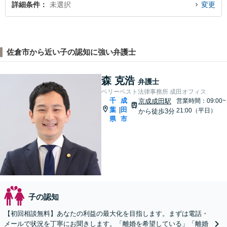
詳細条件
未選択
変更
佐倉市から近い子の認知に強い弁護士
森 克浩
弁護士
ベリーベスト法律事務所 成田オフィス
千
成
京成成田駅
営業時間：09:00~
葉
田
|
21:00（平日）
から徒歩3分
県
市
子の認知
【初回相談無料】あなたの利益の最大化を目指します。まずは電話・
メールで状況を丁寧にお聞きします。「離婚を希望している」「離婚