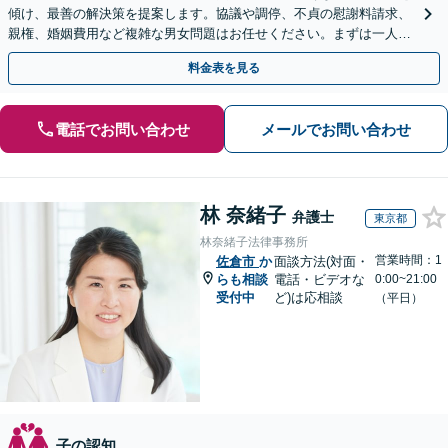
傾け、最善の解決策を提案します。協議や調停、不貞の慰謝料請求、
親権、婚姻費用など複雑な男女問題はお任せください。まずは一人で
抱え込まずお話しください。
料金表を見る
電話でお問い合わせ
メールでお問い合わせ
林 奈緒子
弁護士
東京都
林奈緒子法律事務所
営業時間：1
佐倉市
か
面談方法(対面・
らも相談
電話・ビデオな
0:00~21:00
受付中
ど)は応相談
（平日）
子の認知