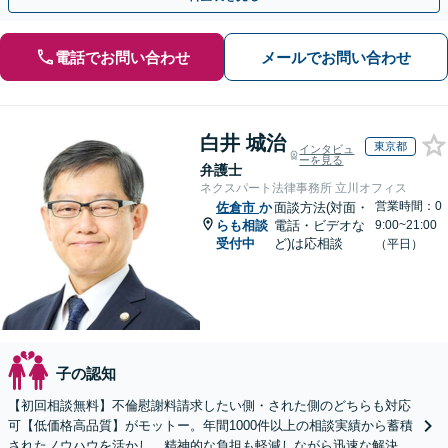
電話でお問い合わせ
メールでお問い合わせ
白井 城治
東京都
インタビュ
ーを見る
弁護士
ネクスパート法律事務所 立川オフィス
営業時間：0
佐倉市
か
面談方法(対面・
らも相談
電話・ビデオな
9:00~21:00
受付中
ど)は応相談
（平日）
子の認知
【初回相談無料】不倫慰謝料請求したい側・された側のどちらも対応
可【低価格高品質】がモットー。年間1000件以上の相談実績から蓄積
されたノウハウを活かし、精神的な負担も軽減しながら迅速な解決を