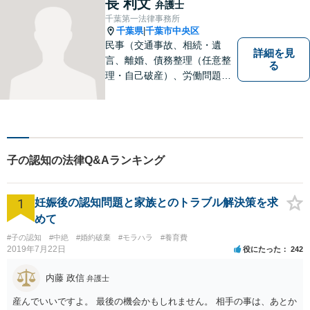
長 利文
弁護士
千葉第一法律事務所
千葉県
千葉市中央区
|
民事（交通事故、相続・遺
詳細を見
言、離婚、債務整理（任意整
る
理・自己破産）、労働問題
等）、刑事の幅広い分野を取
り扱っております。些細な問
題でも一人で抱え込まずにま
ずはご相談ください。問題の
解決に向けて誠心誠意対応い
子の認知の法律Q&Aランキング
たします。【近隣駐車場あ
り】
1
妊娠後の認知問題と家族とのトラブル解決策を求
めて
#子の認知
#中絶
#婚約破棄
#モラハラ
#養育費
2019年7月22日
役にたった
242
内藤 政信
弁護士
産んでいいですよ。 最後の機会かもしれません。 相手の事は、あとか