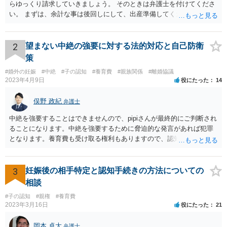
らゆっくり請求していきましょう。 そのときは弁護士を付けてくださ
い。 まずは、余計な事は後回しにして、出産準備してください。
2
望まない中絶の強要に対する法的対応と自己防衛
策
#婚外の妊娠
#中絶
#子の認知
#養育費
#親族関係
#離婚協議
2023年4月9日
役にたった
14
俣野 政紀
弁護士
中絶を強要することはできませんので、pipiさんが最終的にご判断され
ることになります。中絶を強要するために脅迫的な発言があれば犯罪
となります。養育費も受け取る権利もありますので、認知等につきお
相手がきちんと対応しないのであれば弁護士にご相談されることをお
勧めします。
3
妊娠後の相手特定と認知手続きの方法についての
相談
#子の認知
#親権
#養育費
2023年3月16日
役にたった
21
岡本 卓大
弁護士