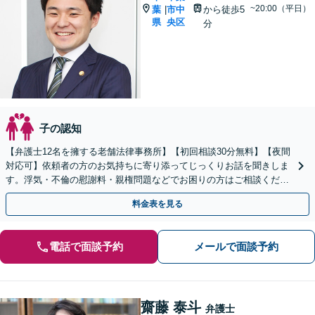
~20:00（平日）
葉
市中
から徒歩5
|
県
央区
分
子の認知
【弁護士12名を擁する老舗法律事務所】【初回相談30分無料】【夜間
対応可】依頼者の方のお気持ちに寄り添ってじっくりお話を聞きしま
す。浮気・不倫の慰謝料・親権問題などでお困りの方はご相談くださ
い。地域に信頼されている歴史のある法律事務所です。
料金表を見る
電話で面談予約
メールで面談予約
齋藤 泰斗
弁護士