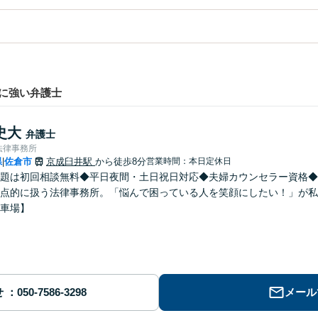
に強い弁護士
史大
弁護士
法律事務所
県
佐倉市
京成臼井駅
から徒歩8分
営業時間：本日定休日
|
題は初回相談無料◆平日夜間・土日祝日対応◆夫婦カウンセラー資格◆
点的に扱う法律事務所。「悩んで困っている人を笑顔にしたい！」が私
車場】
せ
メール