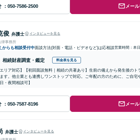
せ
メール
克俊
弁護士
インタビューを見る
法律事務所
市
からも相談受付中
面談方法(対面・電話・ビデオなど)は応相談
営業時間：本
相続財産調査・鑑定
料金表を見る
エリア対応】【初回面談無料｜相続の共著あり】生前の備えから発生後のト
ます。他士業とも連携しワンストップで対応。ご年配の方のために、ご自宅
日・夜間相談可】
せ
メール
尚
弁護士
インタビューを見る
法律事務所