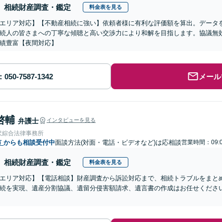
相続財産調査・鑑定
料金表を見る
エリア対応】【不動産相続に強い】依頼者様に有利な評価額を算出。データ
続人の皆さまへの丁寧な傾聴と高い交渉力により和解を目指します。協議無
績豊富【夜間対応】
メール
啓輔
弁護士
インタビューを見る
沢綜合法律事務所
市
からも相談受付中
面談方法(対面・電話・ビデオなど)は応相談
営業時間：09:
相続財産調査・鑑定
料金表を見る
エリア対応】【電話相談】財産調査から訴訟対応まで、相続トラブルをまと
続を実現、遺産分割協議、遺留分侵害額請求、遺言書の作成はお任せくださ