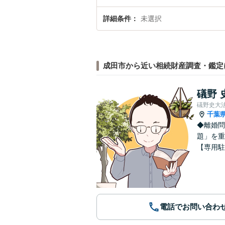
詳細条件
未選択
成田市から近い相続財産調査・鑑定
礒野 
礒野史大
千葉
◆離婚問
題」を重
【専用駐
電話でお問い合わ