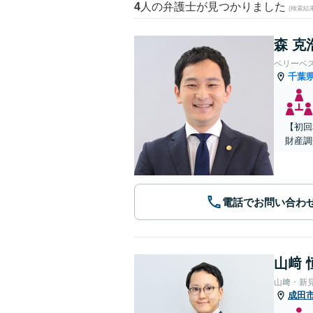
4
人の弁護士が見つかりました
(検索結
森 克
ベリーベ
千葉
【初回
財産調
電話でお問い合わ
山﨑 
山﨑・新
成田