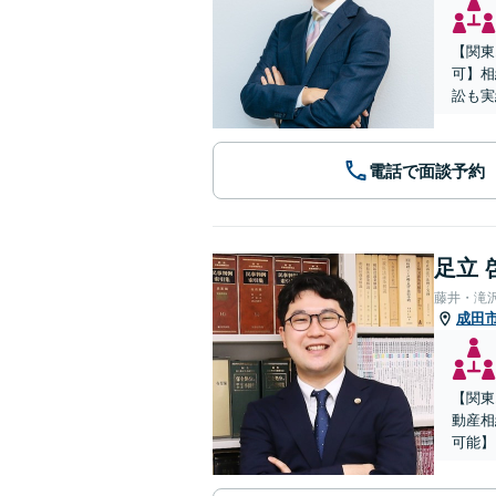
【関東
可】相
訟も実
電話で面談予約
足立 
藤井・滝
成田
【関東
動産相
可能】