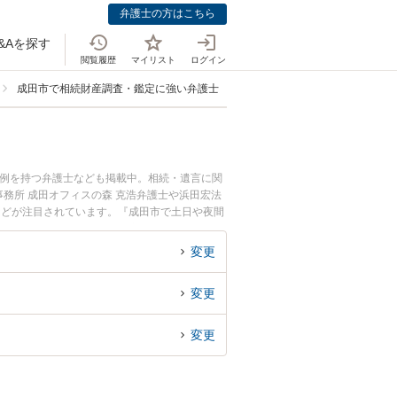
弁護士の方はこちら
&Aを探す
閲覧履歴
マイリスト
ログイン
成田市で相続財産調査・鑑定に強い弁護士
事例を持つ弁護士なども掲載中。相続・遺言に関
務所 成田オフィスの森 克浩弁護士や浜田宏法
などが注目されています。『成田市で土日や夜間
くの弁護士を検索したい』『初回相談無料で相続
変更
変更
変更