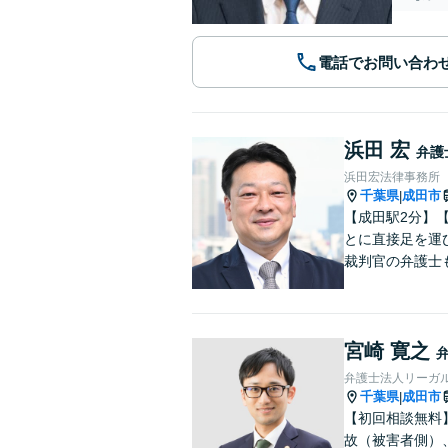
電話でお問い合わ
浜田 宏
弁護
浜田宏法律事務所
千葉県
成田市
|
【成田駅2分】
とに直接足を運
裁判官の弁護士
宮崎 寛之
弁護士法人リーガル
千葉県
成田市
|
【初回相談無料
故（被害者側）