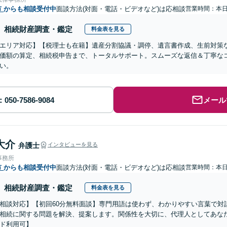
市
からも相談受付中
面談方法(対面・電話・ビデオなど)は応相談
営業時間：本
相続財産調査・鑑定
料金表を見る
エリア対応】【税理士も在籍】遺産分割協議・調停、遺言書作成、生前対策
価額の算定、相続税申告まで、トータルサポート。スムーズな返信＆丁寧な
い。
メール
大介
弁護士
インタビューを見る
事務所
市
からも相談受付中
面談方法(対面・電話・ビデオなど)は応相談
営業時間：本
相続財産調査・鑑定
料金表を見る
相談対応】【初回60分無料面談】専門用語は使わず、わかりやすい言葉で対
相続に関する問題を解決、提案します。関係性を大切に、代理人としてあな
ド利用可】