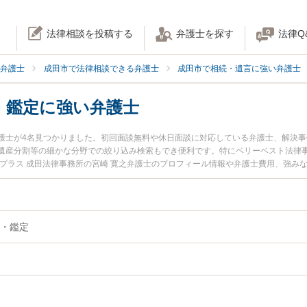
法律相談を投稿する
弁護士を探す
法律Q
弁護士
成田市で法律相談できる弁護士
成田市で相続・遺言に強い弁護士
・鑑定に強い弁護士
護士が4名見つかりました。初回面談無料や休日面談に対応している弁護士、解決
遺産分割等の細かな分野での絞り込み検索もでき便利です。特にベリーベスト法律事
ルプラス 成田法律事務所の宮崎 寛之弁護士のプロフィール情報や弁護士費用、強み
すぐに弁護士に相談したい』『相続財産調査・鑑定のトラブル解決の実績豊富な近
護士に相談予約したい』などでお困りの相談者さんにおすすめです。
・鑑定