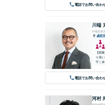
電話でお問い合わ
川端 
川端吉原
成田
【関東
り添い
守｜休
電話でお問い合わ
河村 
和田倉門