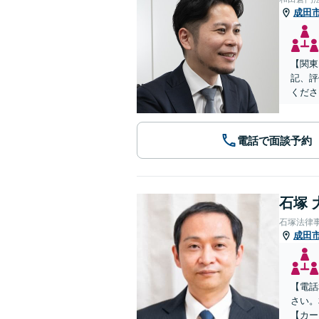
成田
【関東
記、評
くださ
電話で面談予約
石塚 
石塚法律
成田
【電話
さい。
【カー