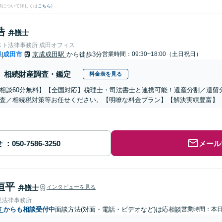
果について詳しくは
こちら
)
浩
弁護士
スト法律事務所 成田オフィス
県
成田市
京成成田駅
から徒歩3分
営業時間：09:30~18:00（土日祝日）
|
相続財産調査・鑑定
料金表を見る
相談60分無料】【全国対応】税理士・司法書士と連携可能！遺産分割／遺留
査／相続税対策等お任せください。【明瞭な料金プラン】【解決実績豊富】
せ
メール
恒平
弁護士
インタビューを見る
見法律事務所
市
からも相談受付中
面談方法(対面・電話・ビデオなど)は応相談
営業時間：本