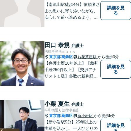
【南流山駅徒歩4分】依頼者さ
詳細を見
まの思いに寄り添いながら、
る
安心して前へ進めるよう、全
力でサポートいたします。ど
んなに小さなお悩みでも気軽
にご相談いただける「信頼で
きる弁護士」を目指していま
田口 泰規
弁護士
す。【地元密着型の事務所】
法律事務所ｍａｒｕ
【近隣駐車場あり】
東京都
葛飾区
お花茶屋駅
から徒歩3分
|
【弁護士歴10年以上】【裁判
詳細を見
手続250件以上】【交渉アナ
る
リスト１級】多数の裁判経験
を踏まえ、円満解決を目指し
ています。依頼者と充実した
コミュニケーションを行いま
す。＜離婚、相続、交通事
小栗 夏生
弁護士
故、企業法務、不動産等＞
平和橋通り法律事務所
【お花茶屋駅徒歩3分】
東京都
葛飾区
新小岩駅
から徒歩5分
|
【新小岩駅5分】25年以上の
詳細を見
実績を活かし、一人ひとりの
る