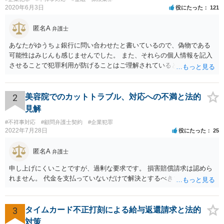
2020年6月3日
役にたった
121
匿名A
弁護士
あなたがゆうちょ銀行に問い合わせたと書いているので、偽物である
可能性はみじんも感じませんでした。 また、それらの個人情報を記入
させることで犯罪利用が防げることはご理解されているとおりです。
結局あなたにはゆうちょ銀行が信用できないという前提があり、弁護
士に同意を求めているだけです。 最初の回答では分かりづらかったの
かもしれませんが、質問にわかりやすく答えると「法的に許される」
2
美容院でのカットトラブル、対応への不満と法的
が答えになります。 補足でアドバイスしておきますと、今私に反論し
見解
てきたその内容をゆうちょ銀行にぶつければいいとおもいます。 もっ
#不祥事対応
#顧問弁護士契約
#企業犯罪
とも、ぶつけられたゆうちょ銀行があなたと契約するかは法律上ゆう
2022年7月28日
役にたった
25
ちょ銀行の自由です。
匿名A
弁護士
申し上げにくいことですが、過剰な要求です。 損害賠償請求は認めら
れません。 代金を支払っていないだけで解決とするべきでしょう。
3
タイムカード不正打刻による給与返還請求と法的
対策