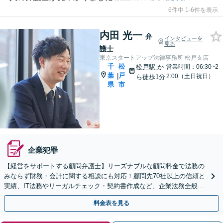
6件中 1-6件を表示
内田 光一
弁
インタビューを
見る
護士
東京スタートアップ法律事務所 松戸支店
千
松
松戸駅
か
営業時間：06:30~2
葉
戸
|
2:00（土日祝日）
ら徒歩1分
県
市
企業犯罪
【経営をサポートする顧問弁護士】リーズナブルな顧問料金で法務の
みならず財務・会計に関する相談にも対応！顧問先70社以上の信頼と
実績、IT法務やリーガルチェック・契約書作成など、企業法務全般に
ついてお気軽にご相談ください
料金表を見る