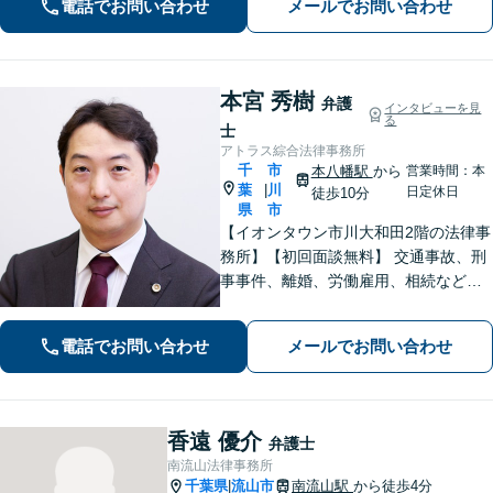
電話でお問い合わせ
メールでお問い合わせ
【初回面談無料】
本宮 秀樹
弁護
インタビューを見
る
士
アトラス綜合法律事務所
千
市
本八幡駅
から
営業時間：本
葉
川
|
日定休日
徒歩10分
県
市
【イオンタウン市川大和田2階の法律事
務所】【初回面談無料】 交通事故、刑
事事件、離婚、労働雇用、相続などの
トラブルはご相談ください。 【弁護士
経験15年以上】依頼者様に寄り添い、
電話でお問い合わせ
メールでお問い合わせ
解決へと導きます【電話相談可】【本
八幡駅9分】
香遠 優介
弁護士
南流山法律事務所
千葉県
流山市
南流山駅
から徒歩4分
|