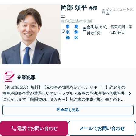
岡部 頌平
弁護
インタビューを見
る
士
葛飾総合法律事務所
東
葛
金町駅
から
営業時間：本
京
飾
|
日定休日
徒歩1分
都
区
企業犯罪
【初回相談30分無料】【元検事の知見を活かしたサポート】約14年の
検事経験を企業が遭遇しやすいトラブル・紛争の予防法務や危機管理
に活かします【顧問契約月３万円〜】契約書の作成や取引先とのトラ
ブル、従業員対応などはお任せください【金町駅1分】
料金表を見る
電話でお問い合わせ
メールでお問い合わせ