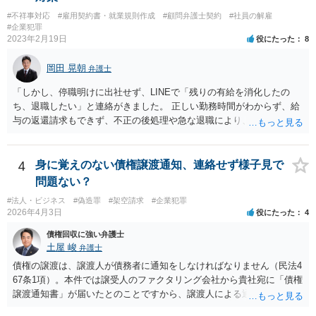
#不祥事対応
#雇用契約書・就業規則作成
#顧問弁護士契約
#社員の解雇
#企業犯罪
2023年2月19日
役にたった
8
岡田 晃朝
弁護士
「しかし、停職明けに出社せず、LINEで「残りの有給を消化したの
ち、退職したい」と連絡がきました。 正しい勤務時間がわからず、給
与の返還請求もできず、不正の後処理や急な退職により、社や他のス
タッフに多大な迷惑をかけ、その上、有給まで使われるというような
状況です。」 大変悪質ですね。打刻場所のデータと、これまでのタイ
ムカードの虚偽を確認し、突き付けて責任を問題にすることになるで
4
身に覚えのない債権譲渡通知、連絡せず様子見で
しょう。 詐欺もありうるでしょうね。 「正しい時間がわからないとい
問題ない？
うタイムカード不正打刻による返還請求はどのようにおこなえばよい
#法人・ビジネス
#偽造罪
#架空請求
#企業犯罪
でしょうか？」 想定できる虚偽を前提に、相手と協議して詰めればよ
2026年4月3日
役にたった
4
いかと思います。 確実な記録があれば、それによるのがよいですが、
すべては不可能でしょうので。 相手の言動には早急には返事をせずに
債権回収に強い弁護士
弁護士と相談しながら、対応策を検討する方がよいでしょう。 また、
土屋 峻
弁護士
返還が難しい場合、損害賠償を請求する事はできますでしょうか？ 法
債権の譲渡は、譲渡人が債務者に通知をしなければなりません（民法4
的には可能ですが、立証の問題があります。 協議でも問題にできそう
67条1項）。本件では譲受人のファクタリング会社から貴社宛に「債権
ですが、調停なども検討できるでしょう。 また、返還請求も損害賠償
譲渡通知書」が届いたとのことですから、譲渡人による通知ではない
請求もせず、「詐欺」として、警察に被害届を出す事は可能でしょう
ため、債務者対抗要件が充足されていないでしょう。この観点から