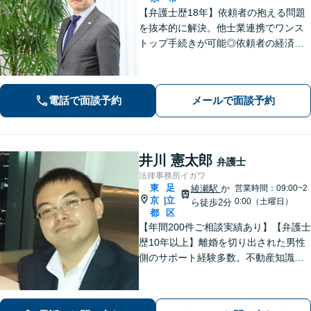
【弁護士歴18年】依頼者の抱える問題
を抜本的に解決。他士業連携でワンス
トップ手続きが可能◎依頼者の経済
的・時間的負担を抑え、早期解決を目
指します。【相続・遺言】FP資格保
持。相続トラブルのみならず税金・登
電話で面談予約
メールで面談予約
記まで対応【マンション管理士】
井川 憲太郎
弁護士
法律事務所イガワ
東
足
綾瀬駅
か
営業時間：09:00~2
京
立
|
0:00（土曜日）
ら徒歩2分
都
区
【年間200件ご相談実績あり】【弁護士
歴10年以上】離婚を切り出された男性
側のサポート経験多数。不動産知識が
豊富。複雑な相続案件の対応も可能。
加害者側の交通事故案件も対応【東京
メトロ千代田線綾瀬駅西口徒歩2分】