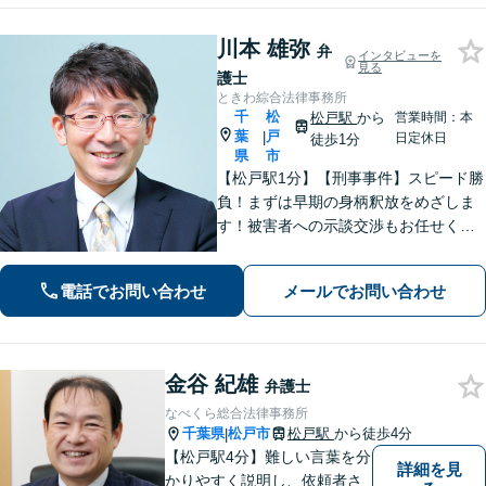
川本 雄弥
弁
インタビューを
見る
護士
ときわ綜合法律事務所
千
松
松戸駅
から
営業時間：本
葉
戸
|
日定休日
徒歩1分
県
市
【松戸駅1分】【刑事事件】スピード勝
負！まずは早期の身柄釈放をめざしま
す！被害者への示談交渉もお任せくだ
さい。【離婚問題】「お金」「子ど
も」で悩んでいませんか？証拠の集め
電話でお問い合わせ
メールでお問い合わせ
方や交渉の進め方には自信がありま
す。調停もお任せください。
金谷 紀雄
弁護士
なべくら総合法律事務所
千葉県
松戸市
松戸駅
から徒歩4分
|
【松戸駅4分】難しい言葉を分
詳細を見
かりやすく説明し、依頼者さ