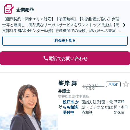
企業犯罪
【顧問契約：関東エリア対応】【初回無料】【知的財産に強い】弁理
士等と連携し、高品質なリーガルサービスをワンストップで提供【元
文部科学省ADRセンター勤務】行政機関での経験、環境法への豊富な
知識を活かし、事業者さまの抱える問題を解決へ導きます
料金表を見る
電話でお問い合わせ
峯岸 舞
東京都
インタビュー
を見る
弁護士
増井総合法律事務所
営業時
松戸市
か
面談方法(対面・電
らも相談
話・ビデオなど)は
間：本日
受付中
応相談
定休日