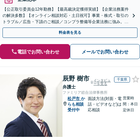
【公正取引委員会12年勤務】【最高裁決定獲得実績】【企業法務案件
の解決多数】【オンライン相談対応・土日祝可】事業・株式・取引の
トラブル／広告・下請のご相談／コンプラ整備等企業法務に強み。株
式の相続／誹謗中傷対策／不動産問題まで幅広く対応！
料金表を見る
電話でお問い合わせ
メールでお問い合わせ
辰野 樹市
千葉県
インタビュ
ーを見る
弁護士
ファミリア総合法律事務所
営業時
松戸市
か
面談方法(対面・電
らも相談
話・ビデオなど)は
間：本日
受付中
応相談
定休日