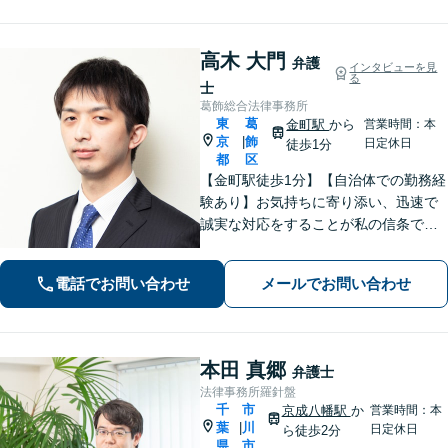
高木 大門
弁護
インタビューを見
る
士
葛飾総合法律事務所
東
葛
金町駅
から
営業時間：本
京
飾
|
日定休日
徒歩1分
都
区
【金町駅徒歩1分】【自治体での勤務経
験あり】お気持ちに寄り添い、迅速で
誠実な対応をすることが私の信条で
す。ご依頼者のニーズに的確にお応え
し、最高のリーガルサービスをご提供
電話でお問い合わせ
メールでお問い合わせ
します。お気軽にご相談ください【初
回面談30分無料】【平日夜間対応可】
本田 真郷
弁護士
法律事務所羅針盤
千
市
京成八幡駅
か
営業時間：本
葉
川
|
日定休日
ら徒歩2分
県
市