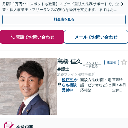
月額1.1万円〜｜スポットも歓迎】スピード重視の法務サポートで、企
業・個人事業主・フリーランスの安心な経営を支えます。まずはお気
軽にご相談ください【秘密厳守】【休日・夜間相談可】
料金表を見る
電話でお問い合わせ
メールでお問い合わせ
髙橋 佳久
東京都
インタビュ
ーを見る
弁護士
渋谷ブレイン法律事務所
営業時
松戸市
か
面談方法(対面・電
らも相談
話・ビデオなど)は
間：本日
受付中
応相談
定休日
企業犯罪