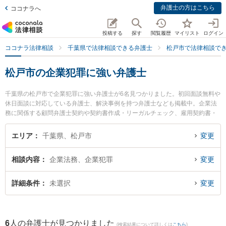
弁護士の方はこちら
ココナラへ
投稿する
探す
閲覧履歴
マイリスト
ログイン
ココナラ法律相談
千葉県で法律相談できる弁護士
松戸市で法律相談で
松戸市の企業犯罪に強い弁護士
千葉県の松戸市で企業犯罪に強い弁護士が6名見つかりました。初回面談無料や
休日面談に対応している弁護士、解決事例を持つ弁護士なども掲載中。企業法
務に関係する顧問弁護士契約や契約書作成・リーガルチェック、雇用契約書・
就業規則作成等の細かな分野での絞り込み検索もでき便利です。特に東京スタ
ートアップ法律事務所 松戸支店の内田 光一弁護士やときわ綜合法律事務所の吉
エリア
千葉県、松戸市
変更
田 要介弁護士、松戸総合法律事務所の関野 裕介弁護士のプロフィール情報や弁
護士費用、強みなどが注目されています。『松戸市で土日や夜間に発生した企
相談内容
企業法務、企業犯罪
変更
業犯罪のトラブルを今すぐに弁護士に相談したい』『企業犯罪のトラブル解決
の実績豊富な近くの弁護士を検索したい』『初回相談無料で企業犯罪を法律相
談できる松戸市内の弁護士に相談予約したい』などでお困りの相談者さんにお
詳細条件
未選択
変更
すすめです。
6
人の弁護士が見つかりました
(検索結果について詳しくは
こちら
)