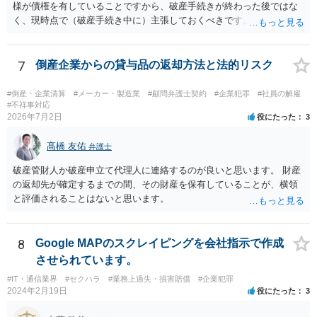
相手方代理人に対し、内容証明郵便などで書面にて貴社の見解を明確
様が債権を有していることですから、破産手続きが終わった後ではな
に伝えることが重要です。その書面には、以下の内容を盛り込むこと
く、現時点で（破産手続き中に）主張しておくべきです。 また、「会
が考えられます。 成婚料について: 円満な解決を優先する観点から、
長、息子は子会社を残し 親会社の仕事を引き受けて営業し」ている
経営判断として返金に応じる意向であることを伝える（ただし、法的
という点について、破産する親会社から子会社に対して何らかの請求
には上記の裁判例のように、貴社に返金義務は無いと判断される可能
の余地があるかもしれませんので、裁判所（破産管財人）に具体的な
7
倒産企業からの貸与品の返却方法と法的リスク
性が高いと思われます。）。 指輪代金について: 前述の通り、男性会
状況を説明しておくべきだと思います。 上記に関しては、相談者様か
員と女性会員との間の個人間の贈与であり、貴社に法的な返金義務は
ら破産を依頼している申立代理人に説明し、申立代理人から裁判所
#倒産・企業清算
#メーカー・製造業
#顧問弁護士契約
#企業犯罪
#社員の解雇
ないことを、法的根拠と共に冷静に主張する。 「刑事訴訟」との主張
（破産管財人）に説明してもらうのが通常の流れです。 申立代理人は
#不祥事対応
に対して: 本件は、契約の履行や返金を巡る民事上の紛争であり、貴社
2026年7月2日
役にたった
3
先代社長と関係があるとのことですが、すくなくとも相談者様から申
に当初から金銭を騙し取る意図（詐欺罪の構成要件である欺罔行為）
立代理人にしっかりと伝えて、申立代理人がどう対応するのか確認し
があったとは考えにくく、刑事事件として立件される可能性は極めて
髙橋 友佑
ておいたほうがいいと思います。
弁護士
低いと思われます。 3. 警察からの連絡について 警察は「民事不介
破産管財人か破産申立て代理人に連絡するのが良いと思います。 財産
入」を原則としており、契約トラブルなどの個人間の紛争に介入する
の返却先が確定するまでの間、その財産を保有していることが、横領
ことはありません。しかし、事件性があるかどうかを判断するため
と評価されることはないと思います。
に、関係者から事情を聴くことがあります。その場合には誠実な事実
説明を行ってください。
8
Google MAPのスクレイピングを会社指示で作成
させられています。
#IT・通信業界
#セクハラ
#業務上過失・損害賠償
#企業犯罪
2024年2月19日
役にたった
3