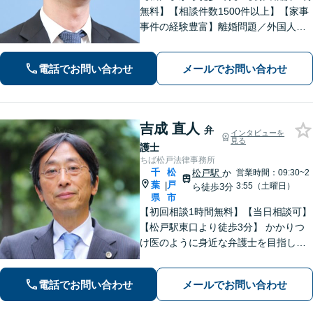
無料】【相談件数1500件以上】【家事
事件の経験豊富】離婚問題／外国人問
題／刑事事件社会から孤立しがちな依
頼者に寄り添うスタイルに定評あり。
電話でお問い合わせ
メールでお問い合わせ
「解決後の生活から考える」がモット
ー。
吉成 直人
弁
インタビューを
見る
護士
ちば松戸法律事務所
千
松
松戸駅
か
営業時間：09:30~2
葉
戸
|
3:55（土曜日）
ら徒歩3分
県
市
【初回相談1時間無料】【当日相談可】
【松戸駅東口より徒歩3分】 かかりつ
け医のように身近な弁護士を目指して
います。お困りのことがありましたら
早めにご相談ください。じっくりとお
電話でお問い合わせ
メールでお問い合わせ
話を伺い、不安なこと何でもお答えし
ます。