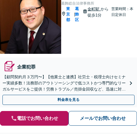
葛飾総合法律事務所
東
葛
金町駅
から
営業時間：本
京
飾
|
日定休日
徒歩1分
都
区
企業犯罪
【顧問契約月３万円〜】【他業士と連携】社労士・税理士向けセミナ
ー実績多数！法務部のアウトソーシングで低コストかつ専門的なリー
ガルサービスをご提供！労務トラブル／売掛金回収など、迅速に対応
いたします【金町駅徒歩１分】【初回来所相談３０分無料】
料金表を見る
電話でお問い合わせ
メールでお問い合わせ