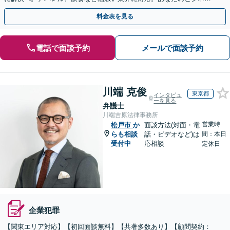
の法的基盤を強固にサポートします。
料金表を見る
電話で面談予約
メールで面談予約
川端 克俊
東京都
インタビュ
ーを見る
弁護士
川端吉原法律事務所
営業時
松戸市
か
面談方法(対面・電
らも相談
話・ビデオなど)は
間：本日
受付中
応相談
定休日
企業犯罪
【関東エリア対応】【初回面談無料】【共著多数あり】【顧問契約：