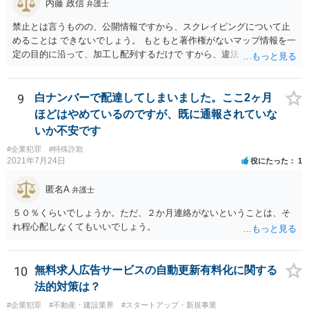
内藤 政信
弁護士
禁止とは言うものの、公開情報ですから、スクレイピングについて止
めることは できないでしょう。 もともと著作権がないマップ情報を一
定の目的に沿って、加工し配列するだけで すから、違法の問題は生じ
ないでしょう。 かりに問題が生じた場合、責任を負うのは業務を命令
した会社ですね。（私見）
9
白ナンバーで配達してしまいました。ここ2ヶ月
ほどはやめているのですが、既に通報されていな
いか不安です
#企業犯罪
#特殊詐欺
2021年7月24日
役にたった
1
匿名A
弁護士
５０％くらいでしょうか。ただ、２か月連絡がないということは、そ
れ程心配しなくてもいいでしょう。
10
無料求人広告サービスの自動更新有料化に関する
法的対策は？
#企業犯罪
#不動産・建設業界
#スタートアップ・新規事業