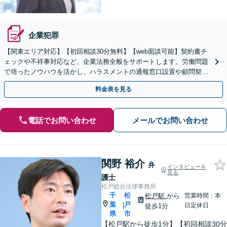
企業犯罪
【関東エリア対応】【初回相談30分無料】【web面談可能】契約書チ
ェックや不祥事対応など、企業法務全般をサポートします。労働問題
で培ったノウハウを活かし、ハラスメントの通報窓口設置や顧問契約
での紛争予防をご提案いたします。単発ご依頼も歓迎。
料金表を見る
電話でお問い合わせ
メールでお問い合わせ
関野 裕介
弁
インタビューを
見る
護士
松戸総合法律事務所
千
松
松戸駅
から
営業時間：本
葉
戸
|
日定休日
徒歩1分
県
市
【松戸駅から徒歩1分】【初回相談30分