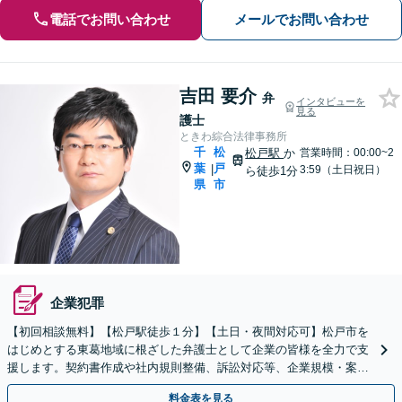
電話でお問い合わせ
メールでお問い合わせ
吉田 要介
弁
インタビューを
見る
護士
ときわ綜合法律事務所
千
松
松戸駅
か
営業時間：00:00~2
葉
戸
|
3:59（土日祝日）
ら徒歩1分
県
市
企業犯罪
【初回相談無料】【松戸駅徒歩１分】【土日・夜間対応可】松戸市を
はじめとする東葛地域に根ざした弁護士として企業の皆様を全力で支
援します。契約書作成や社内規則整備、訴訟対応等、企業規模・案件
を問わずご相談に乗ります。まずはお問い合わせください。
料金表を見る