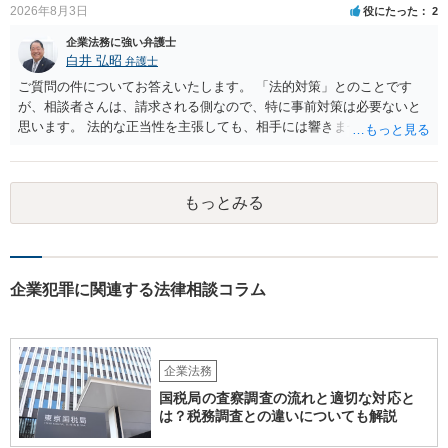
2026年8月3日
役にたった
2
企業法務に強い弁護士
白井 弘昭
弁護士
ご質問の件についてお答えいたします。 「法的対策」とのことです
が、相談者さんは、請求される側なので、特に事前対策は必要ないと
思います。 法的な正当性を主張しても、相手には響きません。そもそ
も、法的正当性が薄いことは相手も分かっていますので。 相手方が法
的手段として裁判（おそらく少額訴訟）をするかどうかの問題ですの
で、訴訟を提起してきたら粛々と対応することになります。 少額訴訟
もっとみる
は、１人（１社）年間１０回までしかできないので、こちらが毅然と
支払いを拒否すれば、少額訴訟を提起する可能性は、低いものと思わ
れます。 ただ、裁判を東京などの遠隔地で起こされますと、対応する
だけで費用がかかりますので、難しいところです。 当事者での対応で
すと、押し負けて支払うかもと考えますので、弁護士に依頼するなど
企業犯罪に関連する法律相談コラム
して対応をすれば、より裁判をしてくる可能性は減りますが、当然費
用がかかります。 毅然と拒否して後は裁判するならしてくださいの対
応、弁護士に依頼して同様の対応、裁判してきたら、従業員にて粛々
と対応のどれかを選択することになります。 以上、ご参考まで。
企業法務
国税局の査察調査の流れと適切な対応と
は？税務調査との違いについても解説