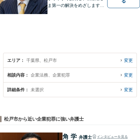
る
ま第一の解決をめざします
【相続・遺言】遺産分割協
議・調停、遺留分侵害額請
求、遺言書作成など幅広く対
応します【離婚・男女問題】
男女ともに相談可。熟年離
婚、財産分与など、お任せく
ださい。
エリア
千葉県、松戸市
変更
相談内容
企業法務、企業犯罪
変更
詳細条件
未選択
変更
松戸市から近い企業犯罪に強い弁護士
角 学
弁護士
インタビューを見る