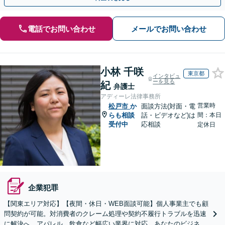
電話でお問い合わせ
メールでお問い合わせ
小林 千咲
東京都
インタビュ
ーを見る
紀
弁護士
アディーレ法律事務所
営業時
松戸市
か
面談方法(対面・電
らも相談
話・ビデオなど)は
間：本日
受付中
応相談
定休日
企業犯罪
【関東エリア対応】【夜間・休日・WEB面談可能】個人事業主でも顧
問契約が可能。対消費者のクレーム処理や契約不履行トラブルを迅速
に解決へ。アパレル、飲食など幅広い業界に対応。あなたのビジネス