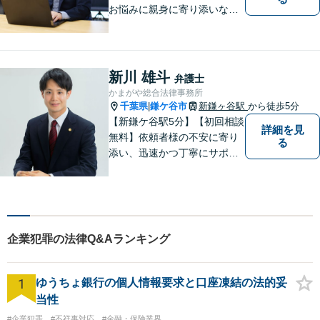
お悩みに親身に寄り添いなが
ら、納得できる解決を全力で
目指します。法律問題の解決
だけでなく、その先の暮らし
や未来を見据えたサポートを
新川 雄斗
弁護士
大切にしています。【休日や
かまがや総合法律事務所
夜間相談も柔軟に対応】【WE
千葉県
鎌ケ谷市
新鎌ヶ谷駅
から徒歩5分
|
B相談可】
【新鎌ケ谷駅5分】【初回相談
詳細を見
無料】依頼者様の不安に寄り
る
添い、迅速かつ丁寧にサポー
ト。借金問題・相続・交通事
故など幅広いお悩みに対応
し、納得のいく解決を目指し
ます！お困りごとがございま
したら、どうぞお気軽にご相
企業犯罪の法律Q&Aランキング
談ください。
1
ゆうちょ銀行の個人情報要求と口座凍結の法的妥
当性
#企業犯罪
#不祥事対応
#金融・保険業界