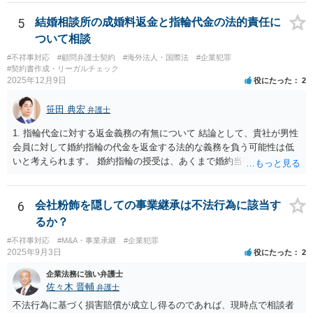
か？ 内容的には検討できますが、立証は、民事よりさらにワンランク
は、当該ファクタリング会社が詐称譲受人の可能性があるとすら指摘
上がります。 警察に相談されてもよい事案だとは思います。
できるでしょう。 次に、たとえファクタリング会社からの「債権譲渡
5
結婚相談所の成婚料返金と指輪代金の法的責任に
通知書」であっても、それが譲渡人の個人事業主の委託を受けてなさ
ついて相談
れていた場合等であり、債務者対抗要件の問題をクリアされていたと
#不祥事対応
#顧問弁護士契約
#海外法人・国際法
#企業犯罪
しても、当該ファクタリング会社が譲受債権請求訴訟を提起する場
#契約書作成・リーガルチェック
合、譲受債権の発生原因事実を立証しなければなりません。 「譲渡人
2025年12月9日
役にたった
2
は当社にとって全くの見知らぬ人物で、一切関係がなく、当該債権は
現在・将来ともに存在しないと断言でき」ないということであれば、
笹田 典宏
弁護士
この立証の見込みが立たないでしょうから、訴訟になったとしても、
かかる点で争うべきでしょう（といっても否認すれば足りると思いま
1. 指輪代金に対する返金義務の有無について 結論として、貴社が男性
す。）。 以上述べましたが、令和7年12月から令和11年までに発生す
会員に対して婚約指輪の代金を返金する法的な義務を負う可能性は低
る一切の債権となれば、約4年という一定の期間の将来債権譲渡とな
いと考えられます。 婚約指輪の授受は、あくまで婚約当事者である男
り、訴求されている債権の額も相当程度の金額になっていると推察し
性会員と女性会員との間の個人的な贈与契約です。結婚相談所である
ます。ご不安な気持ちを解消するために、法律事務所にご相談に赴く
貴社は、その贈与契約の当事者ではありません。したがって、仮に女
ことを検討されても良いでしょう。
性が返金義務を負う場合であっても、貴社が返金義務を負う法的根拠
6
会社粉飾を隠しての事業継承は不法行為に該当す
は見当たりません。 また、国際結婚の仲介契約に関する裁判例では、
るか？
会員の個人的な理由による破談で追加的に発生した費用は会員自身が
#不祥事対応
#M&A・事業承継
#企業犯罪
負担すべきであり、仲介業者に責任がない限り、成婚料の支払いを拒
2025年9月3日
役にたった
2
絶することはできないと判断されています。この裁判例は、仲介業者
の責任範囲が、会員間の個人的な問題とは切り離して考えられること
企業法務に強い弁護士
を示唆しており、本件でも同様に、指輪の返還が貴社の責任範囲外の
佐々木 晋輔
弁護士
問題であると主張する上で参考になります。 2. 今後の対応について
不法行為に基づく損害賠償が成立し得るのであれば、現時点で相談者