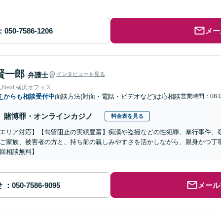
メー
賢一郎
弁護士
インタビューを見る
Next 横浜オフィス
市
からも相談受付中
面談方法(対面・電話・ビデオなど)は応相談
営業時間：08:0
賭博罪・オンラインカジノ
料金表を見る
エリア対応】【勾留阻止の実績豊富】痴漢や盗撮などの性犯罪、暴行事件、
ご家族、被害者の方と、持ち前の親しみやすさを活かしながら、親身かつ丁
回相談無料】
せ
メール