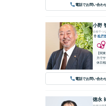
電話でお問い合わ
小野 
谷根千つ
松戸
【関東
力でサ
休日相
電話でお問い合わ
徳永 
祐徳法律