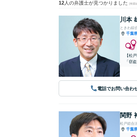
12
人の弁護士が見つかりました
(検索
川本 
ときわ綜
千葉
【松戸
「窃盗
電話でお問い合わ
関野 
松戸総合
千葉