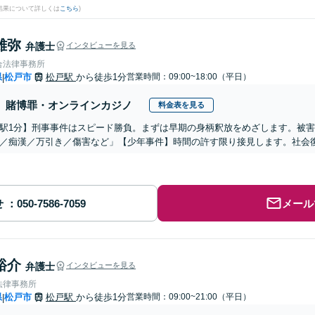
結果について詳しくは
こちら
)
雄弥
弁護士
インタビューを見る
合法律事務所
県
松戸市
松戸駅
から徒歩1分
営業時間：09:00~18:00（平日）
|
賭博罪・オンラインカジノ
料金表を見る
駅1分】刑事事件はスピード勝負。まずは早期の身柄釈放をめざします。被
／痴漢／万引き／傷害など」【少年事件】時間の許す限り接見します。社会
せ
メール
裕介
弁護士
インタビューを見る
法律事務所
県
松戸市
松戸駅
から徒歩1分
営業時間：09:00~21:00（平日）
|