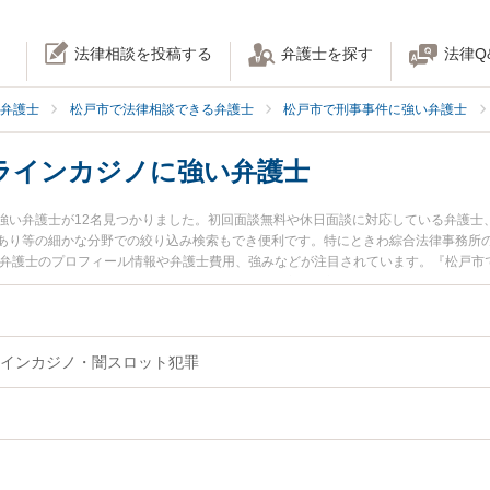
法律相談を投稿する
弁護士を探す
法律Q
弁護士
松戸市で法律相談できる弁護士
松戸市で刑事事件に強い弁護士
ラインカジノに強い弁護士
強い弁護士が12名見つかりました。初回面談無料や休日面談に対応している弁護士
あり等の細かな分野での絞り込み検索もでき便利です。特にときわ綜合法律事務所の
介弁護士のプロフィール情報や弁護士費用、強みなどが注目されています。『松戸市
』『賭博罪・オンラインカジノのトラブル解決の実績豊富な近くの弁護士を検索し
約したい』などでお困りの相談者さんにおすすめです。
インカジノ・闇スロット犯罪