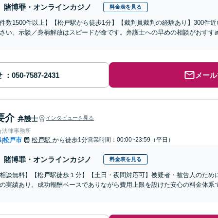
賭博罪・オンラインカジノ
料金表を見る
件数1500件以上】【松戸駅から徒歩1分】【裁判員裁判の経験あり】300件
さい。示談／身柄解放はスピードが命です。弁護士への早めの相談がおすす
せ
メール
要介
弁護士
インタビューを見る
合法律事務所
県
松戸市
松戸駅
から徒歩1分
営業時間：00:00~23:59（平日）
|
賭博罪・オンラインカジノ
料金表を見る
相談無料】【松戸駅徒歩１分】【土日・夜間対応可】被疑者・被告人のために
の実績あり。成功報酬ベースでありながら費用上限を設けた安心の料金体系