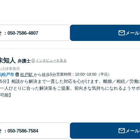
せ
メール
未知人
弁護士
インタビューを見る
ら法律事務所
県
松戸市
松戸駅
から徒歩5分
営業時間：10:00~18:00（平日）
|
5分】相談から解決まで一貫した対応を心がけます。離婚／相続／労働
一人ひとりに合った解決策をご提案。前向きな気持ちになれるようサポ
可能】
せ
メール