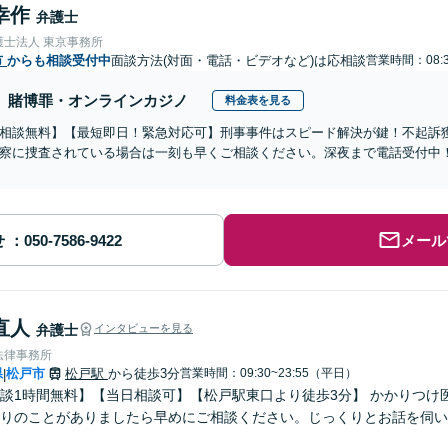
幸作
弁護士
護士法人 東京事務所
市
からも相談受付中
面談方法(対面・電話・ビデオなど)は応相談
営業時間：08:3
賭博罪・オンラインカジノ
料金表を見る
相談無料】【最短即日！緊急対応可】刑事事件はスピード解決が鍵！不起訴
察に捜査されている場合は一刻も早くご相談ください。深夜まで電話受付中
せ
メール
直人
弁護士
インタビューを見る
法律事務所
県
松戸市
松戸駅
から徒歩3分
営業時間：09:30~23:55（平日）
|
談1時間無料】【当日相談可】【松戸駅東口より徒歩3分】 かかりつけ
りのことがありましたら早めにご相談ください。じっくりとお話を伺い