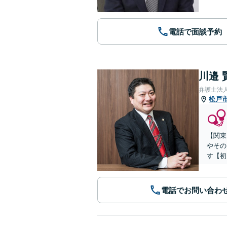
電話で面談予約
川邉 
弁護士法人
松戸
【関東
やその
す【初
電話でお問い合わ