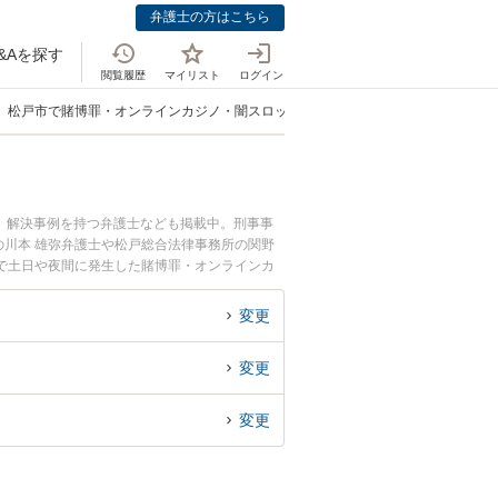
弁護士の方はこちら
&Aを探す
閲覧履歴
マイリスト
ログイン
松戸市で賭博罪・オンラインカジノ・闇スロット犯罪に強い弁護士
、解決事例を持つ弁護士なども掲載中。刑事事
川本 雄弥弁護士や松戸総合法律事務所の関野
で土日や夜間に発生した賭博罪・オンラインカ
たい』『初回相談無料で賭博罪・オンラインカジ
変更
変更
変更