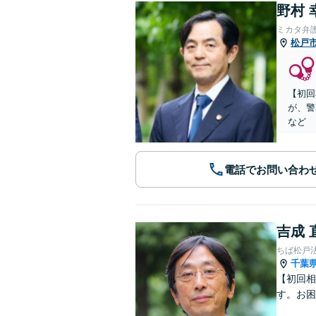
野村 
ミカタ弁
松戸
【初回
が、警
など
電話でお問い合わ
吉成 
ちば松戸
千葉
【初回相
す。お困