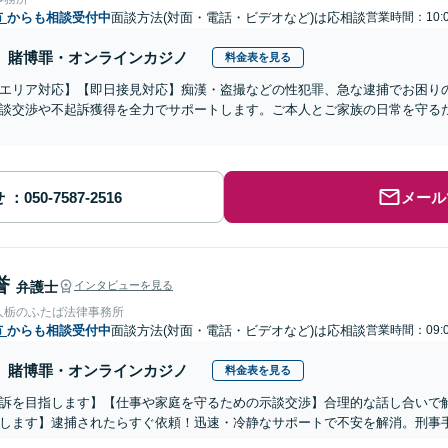
市
からも相談受付中
面談方法(対面・電話・ビデオなど)は応相談
営業時間：10:0
賭博罪・オンラインカジノ
料金表を見る
エリア対応】【即日接見対応】痴漢・盗撮などの性犯罪、急な逮捕でお困りの
談交渉や不起訴獲得を全力でサポートします。ご本人とご家族の日常を守る
せ
メール
誉
弁護士
インタビューを見る
人栃のふたば法律事務所
市
からも相談受付中
面談方法(対面・電話・ビデオなど)は応相談
営業時間：09:0
賭博罪・オンラインカジノ
料金表を見る
訴を目指します】【仕事や家庭を守るための示談交渉】合理的な話し合いで
します】逮捕されたらすぐ依頼！迅速・冷静なサポートで不安を解消。刑事