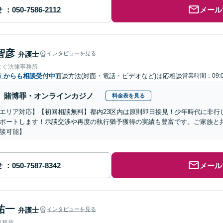
せ
メール
智彦
弁護士
インタビューを見る
なぐ法律事務所
市
からも相談受付中
面談方法(対面・電話・ビデオなど)は応相談
営業時間：09:0
賭博罪・オンラインカジノ
料金表を見る
エリア対応】【初回相談無料】都内23区内は原則即日接見！少年時代に非行
ポートします！示談交渉や再度の執行猶予獲得の実績も豊富です。ご家族と
談可能】
せ
メール
祐一
弁護士
インタビューを見る
事務所