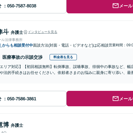
せ
メール
隼斗
弁護士
インタビューを見る
ール法律事務所
市
からも相談受付中
面談方法(対面・電話・ビデオなど)は応相談
営業時間：09:
医療事故の示談交渉
料金表を見る
エリア対応】【初回相談無料】転倒事故、誤嚥事故、徘徊中の事故など、幅
や法的手続きはお任せください。依頼者さまのお悩みに親身に寄り添い、最
せ
メール
竜博
弁護士
AO