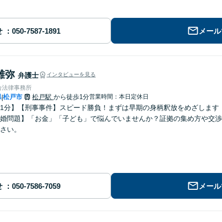
せ
メール
雄弥
弁護士
インタビューを見る
合法律事務所
県
松戸市
松戸駅
から徒歩1分
営業時間：本日定休日
|
1分】【刑事事件】スピード勝負！まずは早期の身柄釈放をめざします
婚問題】「お金」「子ども」で悩んでいませんか？証拠の集め方や交渉
さい。
せ
メール