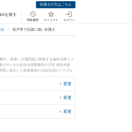
弁護士の方はこちら
&Aを探す
閲覧履歴
マイリスト
ログイン
護士
松戸市で示談に強い弁護士
掲載中。医療・介護問題に関係する歯科治療ミス
護士やときわ綜合法律事務所の川本 雄弥弁護
夜間に発生した医療事故の示談交渉のトラブル
で医療事故の示談交渉を法律相談できる松戸市内
変更
変更
変更