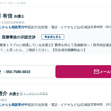
果について詳しくは
こちら
)
 有信
弁護士
ー五領田法律事務所
市
からも相談受付中
面談方法(対面・電話・ビデオなど)は応相談
営業時間：00:
医療事故の示談交渉
料金表を見る
整形トラブルに精通している弁護士】費用を抑えて迅速解決へ！医学的証拠資
？」と思ったら、ご相談ください。【完全成功報酬制あり】
せ
メール
啓介
弁護士
インタビューを見る
事務所
市
からも相談受付中
面談方法(対面・電話・ビデオなど)は応相談
営業時間：10: