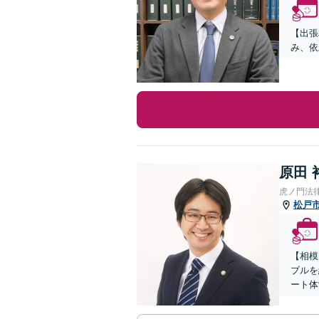
【出張
み、依
原田 
虎ノ門法
松戸
【相模
ブルを
ート体