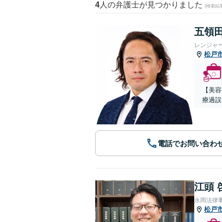
4
人の弁護士が見つかりました
(検索結
五領田
レンジャ
松戸
【美容
療過誤
電話でお問い合わ
江頭 
永岡法律
松戸