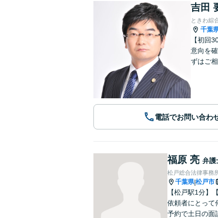
吉田 
ときわ綜
千葉
【初回3
意向を確
ずはご相
電話でお問い合わ
福原 亮
弁護
松戸総合法律事務
千葉県
松戸市
|
【松戸駅1分】
依頼者にとって
予約で土日の面