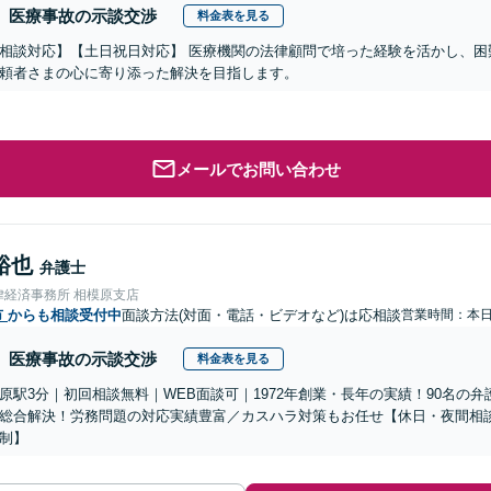
医療事故の示談交渉
料金表を見る
相談対応】【土日祝日対応】 医療機関の法律顧問で培った経験を活かし、困
頼者さまの心に寄り添った解決を目指します。
メールでお問い合わせ
裕也
弁護士
律経済事務所 相模原支店
市
からも相談受付中
面談方法(対面・電話・ビデオなど)は応相談
営業時間：本
医療事故の示談交渉
料金表を見る
原駅3分｜初回相談無料｜WEB面談可｜1972年創業・長年の実績！90名の
総合解決！労務問題の対応実績豊富／カスハラ対策もお任せ【休日・夜間相
制】