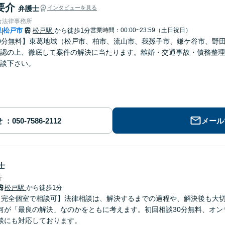
要介
弁護士
インタビューを見る
合法律事務所
県
松戸市
松戸駅
から徒歩1分
営業時間：00:00~23:59（土日祝日）
|
0分無料】東葛地域（松戸市、柏市、流山市、我孫子市、鎌ケ谷市、野
認の上、徹底して案件の解決に当たります。離婚・交通事故・債務整理
談下さい。
せ
メール
士
所
松戸駅
から徒歩1分
【完全個室で相談可】法律相談は、解決するまでの過程や、解決後も大
何が「最良の解決」なのかをともに考えます。初回相談30分無料、オン
談にも対応しております。