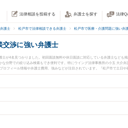
法律相談を投稿する
弁護士を探す
法律Q
弁護士
松戸市で法律相談できる弁護士
松戸市で医療・介護問題に強い弁
談交渉に強い弁護士
護士が4名見つかりました。初回面談無料や休日面談に対応している弁護士なども
かな分野での絞り込み検索もでき便利です。特にウイング法律事務所の小玉 大介弁
のプロフィール情報や弁護士費用、強みなどが注目されています。『松戸市で土日や
示談交渉のトラブル解決の実績豊富な近くの弁護士を検索したい』『初回相談無料
談者さんにおすすめです。