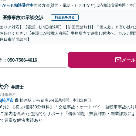
市
からも相談受付中
面談方法(対面・電話・ビデオなど)は応相談
営業時間：本
医療事故の示談交渉
料金表を見る
エリア対応】【電話・LINE相談可】【初回面談無料】「個人差」と言い逃
お任せください【弁護士が複数人在籍】事務所内で連携し解決へ。カルテ開
休日夜間面談可】
せ
メール
大介
弁護士
法律事務所
県
松戸市
松戸駅
から徒歩6分
営業時間：本日定休日
|
6分】【初回相談30分無料】「交通事故：オートバイ・自転車事故の
ご案内を含めた包括的なサポート「借金問題：投資詐欺・副業詐欺によ
て豊富な解決実績あり」