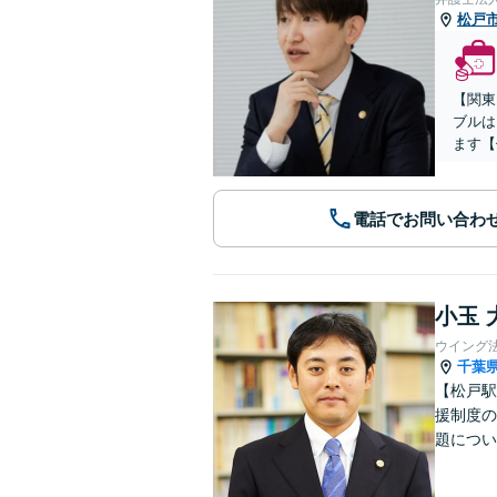
松戸
【関東
ブルは
ます【
電話でお問い合わ
小玉 
ウイング
千葉
【松戸駅
援制度の
題につい