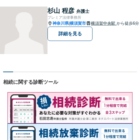
題にも対応可能◎【法テラス
可】【女性弁護士在籍】
杉山 程彦
弁護士
プレミア法律事務所
神奈川県
横須賀市
横須賀中央駅
から徒歩6分
|
詳細を見る
相続に関する診断ツール