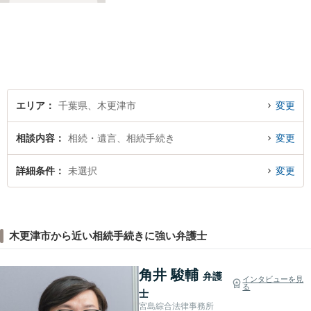
で進めています。法律問題で
お困りでしたら、お早めに弁
護士にご相談ください。【近
隣駐車場あり】【JR「木更津
駅」東口1分】
エリア
千葉県、木更津市
変更
相談内容
相続・遺言、相続手続き
変更
詳細条件
未選択
変更
木更津市から近い相続手続きに強い弁護士
角井 駿輔
弁護
インタビューを見
る
士
宮島綜合法律事務所