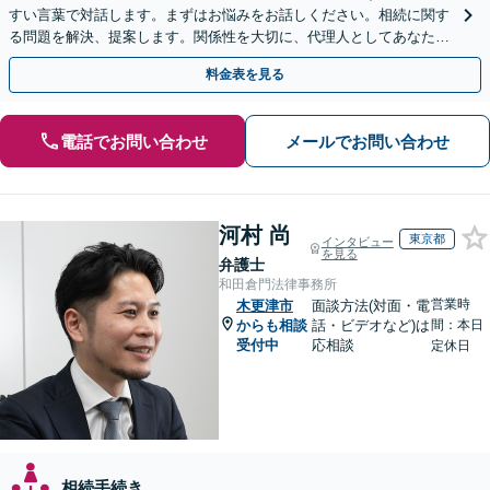
すい言葉で対話します。まずはお悩みをお話しください。相続に関す
る問題を解決、提案します。関係性を大切に、代理人としてあなたの
利益を守ります【夜間休日対応】【カード利用可】
料金表を見る
電話でお問い合わせ
メールでお問い合わせ
河村 尚
東京都
インタビュー
を見る
弁護士
和田倉門法律事務所
営業時
木更津市
面談方法(対面・電
からも相談
話・ビデオなど)は
間：本日
受付中
応相談
定休日
相続手続き