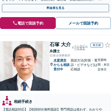
産整理業務の代行あり」【電話相談】
料金表を見る
電話で面談予約
メールで面談予約
石塚 大介
東京都
インタビュ
ーを見る
弁護士
石塚法律事務所
営業時
木更津市
面談方法(対面・電
からも相談
話・ビデオなど)は
間：本日
受付中
応相談
定休日
相続手続き
【電話相談対応】【初回60分無料面談】専門用語は使わず、わかりや