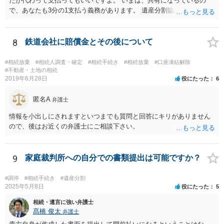
たが代わって支払ってもいいですよ。 いまは、共有になっているの
で、あなたも3分の1支払う義務があります。 遺産分割協議をして、不
動産取得者を決めて、相続登記する必要があります。 登記名義人に支
払い義務があります。
8
鉄道会社に賠償金とその後について
#相続放棄
#相続人調査・確定
#相続手続き
#相続放棄
#口座凍結解除
#不動産・土地の相続
2019年6月28日
役にたった
6
匿名A
弁護士
情報を小出しにされますといつまでも質問と回答にキリがありません
ので、後はお近くの弁護士にご相談下さい。
9
家庭裁判所への自分での書類提出は可能ですか？
#調停
#相続手続き
#遺産分割
2025年5月8日
役にたった
5
相続・遺言に強い弁護士
髙橋 俊太
弁護士