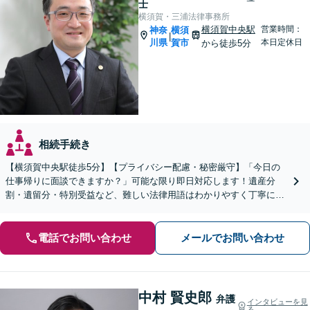
士
横須賀・三浦法律事務所
横須賀中央駅
営業時間：
神奈
横須
|
川県
賀市
本日定休日
から徒歩5分
相続手続き
【横須賀中央駅徒歩5分】【プライバシー配慮・秘密厳守】「今日の
仕事帰りに面談できますか？」可能な限り即日対応します！遺産分
割・遺留分・特別受益など、難しい法律用語はわかりやすく丁寧に説
明【分割・後払い可】【夜間面談対応（事前予約）】
電話でお問い合わせ
メールでお問い合わせ
中村 賢史郎
弁護
インタビューを見
る