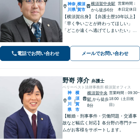
横須賀中央駅
営業時間：
神奈
横須
|
川県
賀市
本日定休日
から徒歩6分
【横須賀出身】【弁護士歴10年以上】
「早く争いごとが終わってほしい」
「どこか遠くへ逃げてしまいたい」と
思うのは自然なことです。共に解決を
目指す者として、あなたに寄り添いま
す。肩の荷を下ろして、ぜひご相談く
電話でお問い合わせ
メールでお問い合わせ
ださい【横須賀中央駅6分】
野嵜 淳介
弁護士
ベリーベスト法律事務所 横須賀オフィス
神
横
横須賀中央
営業時間：09:30~
奈
須
18:00（土日祝
駅
から徒歩
|
川
賀
日）
8分
県
市
【離婚・刑事事件・労働問題・交通事
故など幅広く対応】各分野の専門チー
ムがお客様をサポートします。