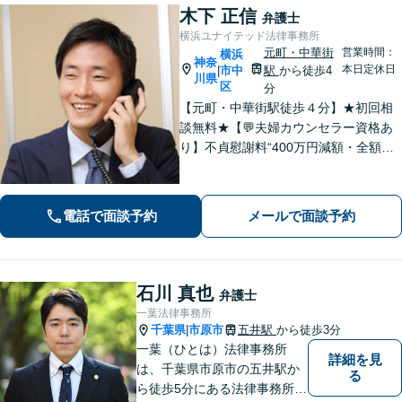
木下 正信
弁護士
横浜ユナイテッド法律事務所
元町・中華街
営業時間：
横浜
神奈
本日定休日
市中
駅
から徒歩4
|
川県
区
分
【元町・中華街駅徒歩４分】★初回相
談無料★【💬夫婦カウンセラー資格あ
り】不貞慰謝料“400万円減額・全額免
除”など実績多数！法務、不動産トラブ
ルも◎【スムーズな対応】お話をじっ
くりお聞きします【LINE・メール24時
電話で面談予約
メールで面談予約
間受付中】
石川 真也
弁護士
一葉法律事務所
千葉県
市原市
五井駅
から徒歩3分
|
一葉（ひとは）法律事務所
詳細を見
は、千葉県市原市の五井駅か
る
ら徒歩5分にある法律事務所で