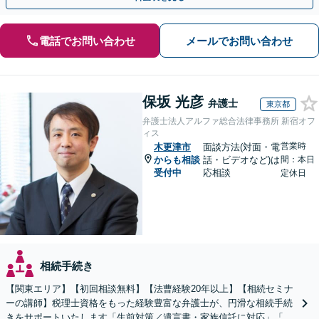
電話でお問い合わせ
メールでお問い合わせ
保坂 光彦
弁護士
東京都
弁護士法人アルファ総合法律事務所 新宿オフ
ィス
営業時
木更津市
面談方法(対面・電
からも相談
話・ビデオなど)は
間：本日
受付中
応相談
定休日
相続手続き
【関東エリア】【初回相談無料】【法曹経験20年以上】【相続セミナ
ーの講師】税理士資格をもった経験豊富な弁護士が、円滑な相続手続
きをサポートいたします「生前対策／遺言書・家族信託に対応」「遺