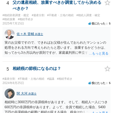
4
父の遺産相続、放棄すべきか調査してから決める
べきか？
#相続財産調査・鑑定
#遺産分割
#不動産・土地の相続
#相続人調査・確定
#相続放棄
#相続手続き
2025年7月15日
役にたった
5
佐々木 晋輔
弁護士
実のお父様ですので、できればお父様が住んでおられたマンションの
処理をされる方向で考えられたらと思います。 放棄するかどうかは、
知ってから3カ月以内が原則ですが、家庭裁判所に申立すれば3カ月の
期間を伸長することができます。 その間に、財産の状況を調査して、
放棄するかどうか決めることができます。 銀行やサラ金が数年も放置
することはありませんので、数年後に借金が発見される可能性はほぼ
5
相続税の節税になるのは？
ありません。 なお、私が扱った相続放棄を検討していた案件で、期間
伸長して調査したところ、サラ金に対する過払金など相当な財産が見
#遺産分割
#不動産・土地の相続
#協議
#相続手続き
つかったため相続したという事例がありました。
2024年8月25日
役にたった
5
関 大河
弁護士
相続時に3000万円の非課税枠があります。 そして、相続人一人につき
600万円の非課税枠があります。よって、全員で相続した場合、5400
万円の非課税枠の範囲に相続が収まる場合、税金はなしです。 一人が