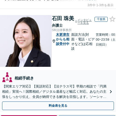
3件中 1-3件を表示
石田 珠美
千葉県
インタビュ
ーを見る
弁護士
Sfil法律事務所
木更津市
面談方法(対
営業時間：00:
からも相
面・電話・ビデ
00~23:59（土
談受付中
オなど)は応相
日祝日）
談
相続手続き
【関東エリア対応】【英語対応】【法テラス可】早期の相談で「円満
相続」実現へ！国際相続／デジタル遺産など幅広く対応。あなたの主
張をしっかり伝え、全員が納得できる解決を目指します。ソーシャル
ワーカー兼司法書士と連携【WEB面談可｜24時間受付】
料金表を見る