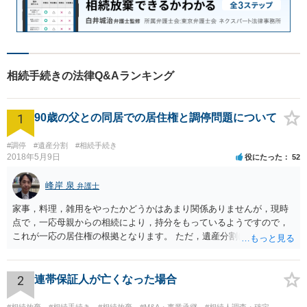
相続手続きの法律Q&Aランキング
1
90歳の父との同居での居住権と調停問題について
#調停
#遺産分割
#相続手続き
2018年5月9日
役にたった
52
峰岸 泉
弁護士
家事，料理，雑用をやったかどうかはあまり関係ありませんが，現時
点で，一応母親からの相続により，持分をもっているようですので，
これが一応の居住権の根拠となります。 ただ，遺産分割により，母の
持分を父親が取得した場合，住み続けるのは難しいかも知れません。
2
連帯保証人が亡くなった場合
#相続放棄
#相続手続き
#相続放棄
#M&A・事業承継
#相続人調査・確定