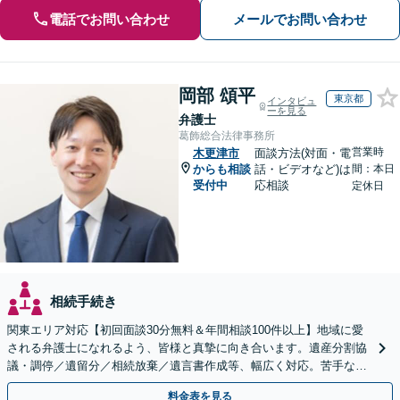
電話でお問い合わせ
メールでお問い合わせ
岡部 頌平
東京都
インタビュ
ーを見る
弁護士
葛飾総合法律事務所
営業時
木更津市
面談方法(対面・電
からも相談
話・ビデオなど)は
間：本日
受付中
応相談
定休日
相続手続き
関東エリア対応【初回面談30分無料＆年間相談100件以上】地域に愛
される弁護士になれるよう、皆様と真摯に向き合います。遺産分割協
議・調停／遺留分／相続放棄／遺言書作成等、幅広く対応。苦手な親
族との交渉や書面作成等も◎【分かりやすい費用体系】
料金表を見る