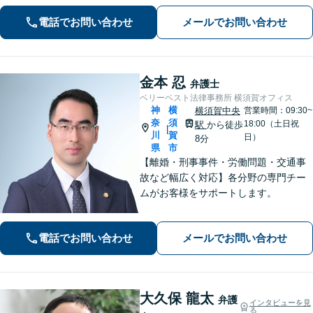
電話でお問い合わせ
メールでお問い合わせ
金本 忍
弁護士
ベリーベスト法律事務所 横須賀オフィス
神
横
横須賀中央
営業時間：09:30~
奈
須
18:00（土日祝
駅
から徒歩
|
川
賀
日）
8分
県
市
【離婚・刑事事件・労働問題・交通事
故など幅広く対応】各分野の専門チー
ムがお客様をサポートします。
電話でお問い合わせ
メールでお問い合わせ
大久保 龍太
弁護
インタビューを見
る