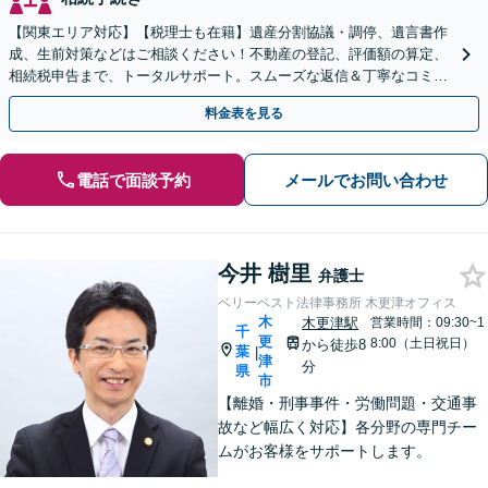
【関東エリア対応】【税理士も在籍】遺産分割協議・調停、遺言書作
成、生前対策などはご相談ください！不動産の登記、評価額の算定、
相続税申告まで、トータルサポート。スムーズな返信＆丁寧なコミュ
ニケーション◎お気軽にご相談ください。
料金表を見る
電話で面談予約
メールでお問い合わせ
今井 樹里
弁護士
ベリーベスト法律事務所 木更津オフィス
木
木更津駅
営業時間：09:30~1
千
更
8:00（土日祝日）
から徒歩8
葉
|
津
分
県
市
【離婚・刑事事件・労働問題・交通事
故など幅広く対応】各分野の専門チー
ムがお客様をサポートします。