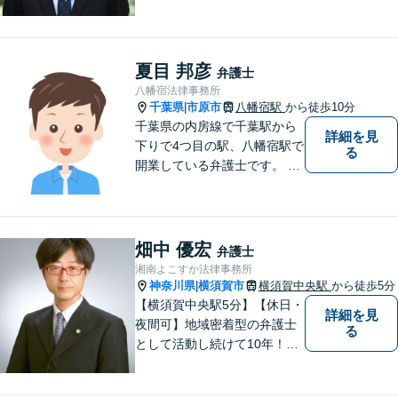
す。営業時間は9:30～17:30
（平日）ですが、夜間休日の
相談も調整次第では可能で
す。
夏目 邦彦
弁護士
八幡宿法律事務所
千葉県
市原市
八幡宿駅
から徒歩10分
|
千葉県の内房線で千葉駅から
詳細を見
下りで4つ目の駅、八幡宿駅で
る
開業している弁護士です。 八
幡宿駅、五井駅、姉ヶ崎駅あ
るいはこれらの駅の内陸地方
の方々のために業務を行って
おります。
畑中 優宏
弁護士
湘南よこすか法律事務所
神奈川県
横須賀市
横須賀中央駅
から徒歩5分
|
【横須賀中央駅5分】【休日・
詳細を見
夜間可】地域密着型の弁護士
る
として活動し続けて10年！豊
富な弁護経験と信頼を持つ弁
護士。他士業連携で高度な問