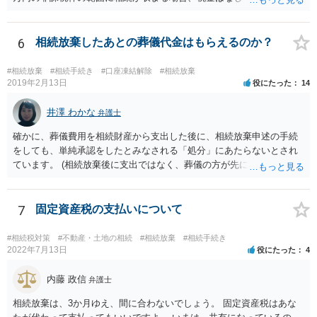
相続放棄すると、600万円の枠が一つ減ります。よって、4800万円の
範囲となります。 一般的には、全員で相続する方が税金はお得です。
また、全員で相続しても、話し合いの結果、親がすべて相続と決める
6
相続放棄したあとの葬儀代金はもらえるのか？
こともできます。この場合でも相続の非課税枠は、全員で相続した540
0万円分使えます。 父が亡くなり、母が全部相続すると、母から三人
#相続放棄
#相続手続き
#口座凍結解除
#相続放棄
で相続する際は、4800万円が非課税枠となります。 そうすると、母が
2019年2月13日
役にたった
14
亡くなってから相続すると、両親のどちらかが亡くなってから相続す
るより非課税の枠が減少します。 計画的に相続をするのがおすすめと
井澤 わかな
弁護士
いうことになります。これ以外にも気をつける点はあるかもしれませ
確かに、葬儀費用を相続財産から支出した後に、相続放棄申述の手続
んので、一度相談して想定するのがおすすめと思います。
をしても、単純承認をしたとみなされる「処分」にあたらないとされ
ています。 (相続放棄後に支出ではなく、葬儀の方が先に来るのが通常
だと思いますので、葬儀→葬儀費用を相続財産から支出→相続放棄申
述の手続ということだと思いますが) ただ、葬儀費用ならいくらでもよ
いということではなく、身分相応の、社会的儀式として当然認められ
7
固定資産税の支払いについて
る程度の金額に留まると考えた方がよいです。 もし、相続人の皆さん
に葬儀費用を支出する経済力がなく、質素な葬儀を行った費用であれ
#相続税対策
#不動産・土地の相続
#相続放棄
#相続手続き
ば相続財産から支出しても単純承認と認められない可能性が高いの
2022年7月13日
役にたった
4
で、相続放棄申述が受理される可能性も高いと思います。
内藤 政信
弁護士
相続放棄は、3か月ゆえ、間に合わないでしょう。 固定資産税はあな