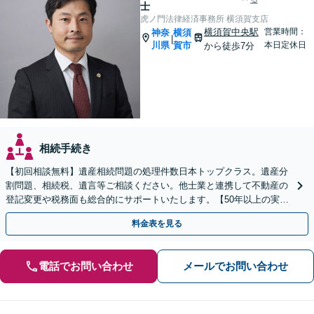
士
虎ノ門法律経済事務所 横須賀支店
横須賀中央駅
営業時間：
神奈
横須
|
川県
賀市
本日定休日
から徒歩7分
相続手続き
【初回相談無料】遺産相続問題の処理件数日本トップクラス。遺産分
割問題、相続税、遺言等ご相談ください。他士業と連携して不動産の
登記変更や税務面も総合的にサポートいたします。【50年以上の実績
と信頼】
料金表を見る
電話でお問い合わせ
メールでお問い合わせ