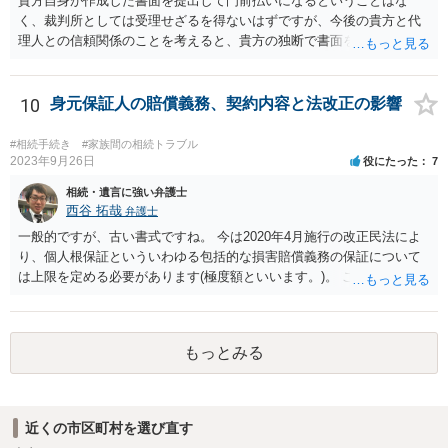
貴方自身が作成した書面を提出して門前払いになるということはな
く、裁判所としては受理せざるを得ないはずですが、今後の貴方と代
理人との信頼関係のことを考えると、貴方の独断で書面を提出したり
裁判所に電話したりするのはお勧めしにくいところです。 現在の弁護
士が主張書面の提出を渋っているようですが、弁護士として提出の実
益がないと考えている可能性もあると思いますので、そのあたりも含
10
身元保証人の賠償義務、契約内容と法改正の影響
めて、弁護士見解を確認等するためによく打ち合わせた方がよいと思
います。単に面倒臭いということで書面提出をしないということであ
#相続手続き
#家族間の相続トラブル
れば、当該弁護士との委任関係を修了した上で、貴方のほうで書面提
2023年9月26日
役にたった
7
出することを検討なさった方がよいでしょう。
相続・遺言に強い弁護士
西谷 拓哉
弁護士
一般的ですが、古い書式ですね。 今は2020年4月施行の改正民法によ
り、個人根保証といういわゆる包括的な損害賠償義務の保証について
は上限を定める必要があります(極度額といいます。)。 この書式にサ
インしても、実際は連帯保証部分は民法465条の2②により無効とな
り、会社側は請求できない可能性が高そうです。
もっとみる
近くの市区町村を選び直す