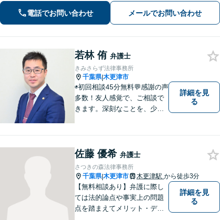
電話でお問い合わせ
メールでお問い合わせ
若林 侑
弁護士
きみさらず法律事務所
千葉県
木更津市
|
◉初回相談45分無料💬感謝の声
詳細を見
多数！友人感覚で、ご相談で
る
きます。深刻なことを、少し
でもリラックスしてお話しで
きるよう、普段と同じ気持ち
でいられるよう、あえて私服
で勤務しています。お客様全
佐藤 優希
弁護士
員に担当事務をつけ、スムー
さつきの森法律事務所
ズな連絡を徹底◉
千葉県
木更津市
木更津駅
から徒歩3分
|
【無料相談あり】弁護に際し
詳細を見
ては法的論点や事実上の問題
る
点を踏まえてメリット・デメ
リットを考慮して戦略を組ん