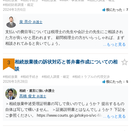
#相続財産調査・鑑定
2024年3月6日
役にたった
7
泉 亮介
弁護士
支払いの費目等については税理士の先生や会計士の先生にご相談され
た方が良いかと思われます。 顧問税理士の方がいらっしゃれば、まず
相談されてみると良いでしょう。
3
相続放棄後の訴状対応と答弁書作成についての相
談
#相続放棄
#相続手続き
#相続人調査・確定
#相続トラブルの代理交渉
2026年3月28日
役にたった
5
相続・遺言に強い弁護士
髙橋 俊太
弁護士
＞相続放棄申述受理証明書の写しで良いのでしょうか？ 提出するもの
自体は写しで構いません。 ＞証拠説明書とはなんでしょうか？ 下記を
ご参照ください。 https://www.courts.go.jp/tokyo-s/vc-files/tokyo-s/file/
14-1kisairei.pdf