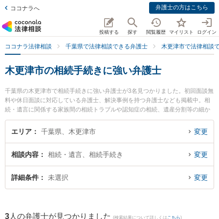
弁護士の方はこちら
ココナラへ
投稿する
探す
閲覧履歴
マイリスト
ログイン
ココナラ法律相談
千葉県で法律相談できる弁護士
木更津市で法律相談
木更津市の相続手続きに強い弁護士
千葉県の木更津市で相続手続きに強い弁護士が3名見つかりました。初回面談無
料や休日面談に対応している弁護士、解決事例を持つ弁護士なども掲載中。相
続・遺言に関係する家族間の相続トラブルや認知症の相続、遺産分割等の細か
な分野での絞り込み検索もでき便利です。特にベリーベスト法律事務所 木更津
オフィスの今井 樹里弁護士やきみさらず法律事務所の若林 侑弁護士、さつきの
エリア
千葉県、木更津市
変更
森法律事務所の佐藤 優希弁護士のプロフィール情報や弁護士費用、強みなどが
注目されています。『木更津市で土日や夜間に発生した相続手続きのトラブル
相談内容
相続・遺言、相続手続き
変更
を今すぐに弁護士に相談したい』『相続手続きのトラブル解決の実績豊富な近
くの弁護士を検索したい』『初回相談無料で相続手続きを法律相談できる木更
津市内の弁護士に相談予約したい』などでお困りの相談者さんにおすすめで
詳細条件
未選択
変更
す。
3
人の弁護士が見つかりました
(検索結果について詳しくは
こちら
)